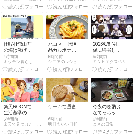
休暇村館山前
ハコネーゼ絶
2026/8/8 佐世
の海は泳げ
品カルボナー
保に帰省した
る？3歳児と
ラ
ので、ミニ漫
4時間前
5時間前
5時間前
キッチン暮らし
シニアのレシピ
ＥＮＨエクスペリエンス
海水浴・浮き
画（ジェイ
輪で遊んでみ
ド）
た！
楽天ROOMで
ケーキで昼食
今夜の晩酌 ふ
生活基準の違
なてっちゃん
いに迷わない
で一杯
6時間前
6時間前
6時間前
明日もいい日和
楽天で見つけた！厳選グッズ
まさの日常
商品選びと投
稿の考え方