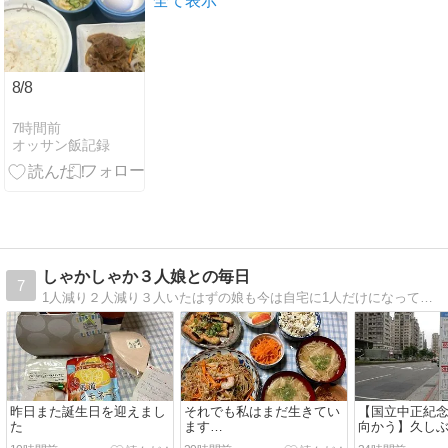
全て表示
選③『18アゲ
イン』
8/8
7時間前
オッサン飯記録
しゃかしゃか３人娘との毎日
7
1人減り２人減り３人いたはずの娘も今は自宅に1人だけになってしまいました。気が付けばブログを始めて、もう１8年も経っていました。
昨日また誕生日を迎えまし
それでも私はまだ生きてい
【国立中正紀
た
ます…
向かう】久しぶ
人5泊⑨2026/5/