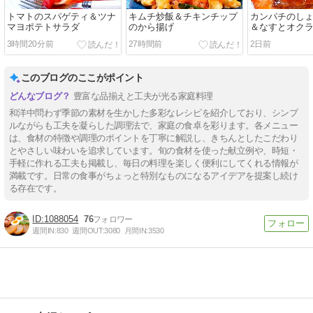
トマトのスパゲティ＆ツナ
キムチ炒飯＆チキンチップ
カンパチのし
マヨポテトサラダ
のから揚げ
＆なすとオク
し
3時間20分前
27時間前
2日前
このブログのここがポイント
豊富な品揃えと工夫が光る家庭料理
和洋中問わず季節の素材を生かした多彩なレシピを紹介しており、シンプ
ルながらも工夫を凝らした調理法で、家庭の食卓を彩ります。各メニュー
は、食材の特徴や調理のポイントを丁寧に解説し、きちんとしたこだわり
とやさしい味わいを追求しています。旬の食材を使った献立例や、時短・
手軽に作れる工夫も掲載し、毎日の料理を楽しく便利にしてくれる情報が
満載です。日常の食事がちょっと特別なものになるアイデアを提案し続け
る存在です。
1088054
76
週間IN:
830
週間OUT:
3080
月間IN:
3530