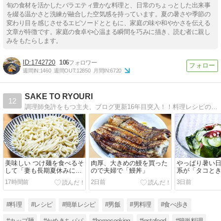
旬の食材を活かしたバラエティ豊かな料理と、日常のちょっとした出来事
を綴る温かさと洗練が融合した空気感を持っています。夏の暑さや季節の
変わり目を感じさせるエピソードとともに、家庭の味や和やかさを伝える
文章が特徴です。家庭の食卓や心温まる瞬間を巧みに描き、読む者に親し
みをもたらします。
1742720
106
週間IN:
1460
週間OUT:
12850
月間IN:
6720
SAKE TO RYOURI
12
調理師免許をもつ主夫、ブログ更新16年目突入！！料理レシピの紹介「楽しく作って楽しく食べる」、男が喜ぶレシピ満載ですよ！！
美味しい つけ麺を食べるそ
肉厚、大きめの鰻を買った
やっぱり暑い
して「妻も長期夏休みに突
ので夫婦で「鰻丼」
系が「タコと
入」
カメの酢の物
17時間前
2日前
3日前
#料理
#レシピ
#簡単レシピ
#男飯
#男料理
#食べ歩き
#カップ麺
#かめきちパパ
#homecooking
#instafood
#簡単料理