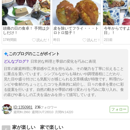
頭痛の日の食卓！ 手間は少
皮を除いてフライ・・・ト
今年からです
しだけ！
ロトロ茄子！
日」！
17時間前
昨日
2日前
このブログのここがポイント
日常的な料理と季節の変化を巧みに表現
日常の家庭料理に季節感や工夫を持ち込み、その魅力を丁寧に伝えること
に重点を置いています。シンプルながらも味わいや調理過程にこだわり、
見た目や盛り付けにも気配りが感じられる文章構成が特徴です。料理のレ
シピや食材のちょっとしたコツを具体的に紹介し、日々の食卓を豊かに彩
る提案を行います。自然の動きや季節の移り変わりを巧みに取り入れ、食
の喜びや暮らしの工夫を温かみを持って描写しています。
1350981
236
週間IN:
2960
週間OUT:
28310
月間IN:
14220
家が楽しい 家で楽しい
6