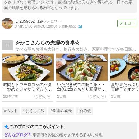
をさりげなく表現しています。読者は共感と安らぎを得られる、日々の家
庭の風景を感じられる内容となっています。
2059852
124
週間IN:
1480
週間OUT:
20460
月間IN:
6510
☆かこさんちの夫婦の食卓☆
11
食べる事もお酒も大好き、旅行も大好き、家庭料理ですが毎日頑張っています。
豚肉とトウモロコシのバタ
いただき物での晩ご飯・・
夏野菜たっぷ
ー炒め☆いかサラダ☆うれ
魚久の魚☆ちぎり豆腐サラ
宮餃子☆オク
しいいただき物
ダ☆子犬の件
20時間前
2日前
3日前
#ペット
#おうちご飯
#孫達の成長
#呑み会
このブログのここがポイント
季節感と家庭の暖かさ伝える多彩な料理