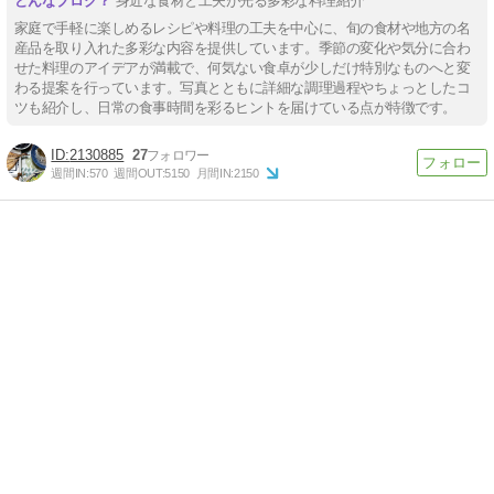
身近な食材と工夫が光る多彩な料理紹介
家庭で手軽に楽しめるレシピや料理の工夫を中心に、旬の食材や地方の名
産品を取り入れた多彩な内容を提供しています。季節の変化や気分に合わ
せた料理のアイデアが満載で、何気ない食卓が少しだけ特別なものへと変
わる提案を行っています。写真とともに詳細な調理過程やちょっとしたコ
ツも紹介し、日常の食事時間を彩るヒントを届けている点が特徴です。
2130885
27
週間IN:
570
週間OUT:
5150
月間IN:
2150