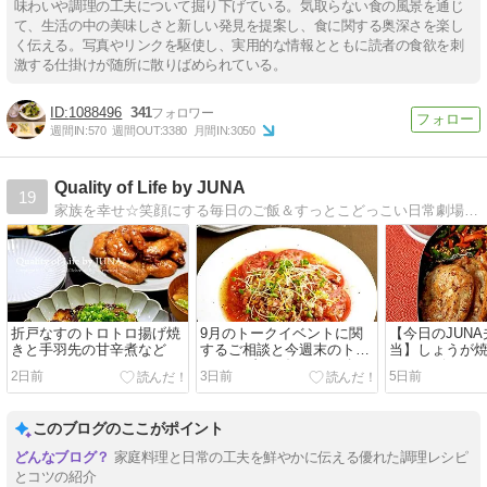
味わいや調理の工夫について掘り下げている。気取らない食の風景を通じ
て、生活の中の美味しさと新しい発見を提案し、食に関する奥深さを楽し
く伝える。写真やリンクを駆使し、実用的な情報とともに読者の食欲を刺
激する仕掛けが随所に散りばめられている。
1088496
341
週間IN:
570
週間OUT:
3380
月間IN:
3050
Quality of Life by JUNA
19
家族を幸せ☆笑顔にする毎日のご飯＆すっとこどっこい日常劇場！『JUNAさんのいつもの材料で満足弁当』『JUNAさんの最強で最愛の家ハンバーグ』発売中。
折戸なすのトロトロ揚げ焼
9月のトークイベントに関
【今日のJUN
きと手羽先の甘辛煮など
するご相談と今週末のトー
当】しょうが
クライブのお知らせ／冷や
スノービューテ
2日前
3日前
5日前
しトマトのオニオンベーコ
やっとお迎え
ンドレッシングがけ
から揚げワン
このブログのここがポイント
家庭料理と日常の工夫を鮮やかに伝える優れた調理レシピ
とコツの紹介