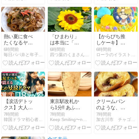
熱い夏に食べ
「ひまわり」
【からぴち推
たくなるヤツ
は本当に「太
しケーキ】た
その2
陽」の方向を
っつんの推し
6時間前
6時間前
6時間前
毎日パパ弁と年子３姉妹＋Mダックス
四つ葉のくまさんの癒しのお花、時々お料理日記
ローラのイラストケーキ指南書
向いて咲くの
カラー桃デコ
か？
レーション！
【涙活デトッ
東京駅改札か
クリームパン
クス】大人の
ら1分‼︎ あふれ
のような、あ
女性が週末に
るスパークリ
んぱんのよう
7時間前
7時間前
7時間前
韓国ドラマ初心者向けファンタジー＆情報館
Keep Smiling〜noripetit life…
加古川市 チャゴのパン教室
一気見すべ
ングと美味し
な、シューク
き、魂が震え
い料理の店♡
リームのよう
る「極上の号
な。
泣ドラマ」5