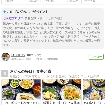
10時間前
20時間前
34時間前
このブログのここがポイント
多彩な旅レポートと食の紹介
国内外を旅した体験やグルメな出来事を丁寧に綴っています。地元の風景
や文化、食の楽しみを豊富に取り上げ、旅の醍醐味を伝えています。写真
や地図を駆使し、実際に訪れた気分になれる工夫が随所に見られるのも特
徴です。文章は親しみやすく、それでいて内容は具体的で、ページをめく
るごとに新しい発見が待っています。旅気分を満喫したい方に最適な一冊
です。
588535
187
週間IN:
2450
週間OUT:
21980
月間IN:
8460
おかんの毎日と食事と猫
8
母親代わりで孫育てとパートに励む主婦。 保護ワンコと７匹の保護ニャンコ。猫の保護活動で毎日ドタバタ。 でも家族の健康のため毎日栄養たっぷりな節約料理を作ります。
これで報道されなかったら
報道を捻じ曲げる？＆豚肉
名前決まりま