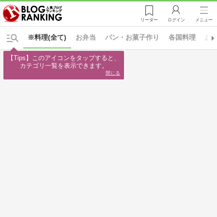
リーダー
ログイン
メニュー
※料理(全て)
お弁当
パン・お菓子作り
各国料理
お
【Tips】このアイコンをタップすると、

カテゴリ一覧を表示できます。
閉じる