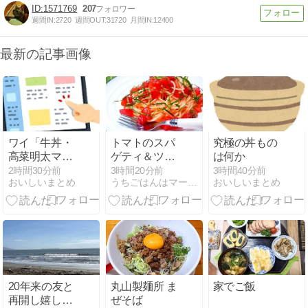
1571769
207
週間IN:
2720
週間OUT:
31720
月間IN:
12400
最新の記事画像
ワイ「牛丼・
トマトのスパ
究極の丼もの
高菜明太マヨ
ゲティ＆ツナ
は何か
牛丼・とろろ
マヨポテトサ
2時間30分前
3時間20分前
3時間40分前
おいしいまとめ
うちごはんはマーシャもいっしょ♪
おいしいまとめ
オクラ牛丼を
ラダ
注文っと」ｼｭ
ﾊﾞｼｭﾊﾞﾋﾟｯﾋﾟｯ
20年来の友と
丸山製麺所 ま
家でご飯
再開し嬉しか
ぜそば