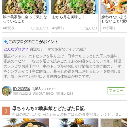
娘の義家族に会って気にな
おから丼を美味しく
嫌われないよ
っていること
しないこと/ 
4時間前
4時間前
28時間前
このブログのここがポイント
身近なテーマで多彩なアイデア紹介
幅広いジャンルのトピックを取り上げ、日常のちょっとした工夫や趣味、
家族のエピソードなどを通じて読みごたえある内容を伝えています。料理
のレシピやお菓子作り、車のトラブルやお出かけ情報まで多方面のテーマ
をシンプルかつ丁寧に解説し、暮らしの質を向上させるヒントを提供しま
す。親しみやすい語り口と具体的な体験談が魅力です。
260554
1,063
週間IN:
10242
週間OUT:
39300
月間IN:
48258
母ちゃんちの晩御飯とどたばた日記
3
今日の晩ごはんな〜に？毎日の晩ごはんの食卓写真とレシピ。３兄妹（もうみんな大人ですが全員同居中）＋ラブラドールレトリバーのメイの毎日です。