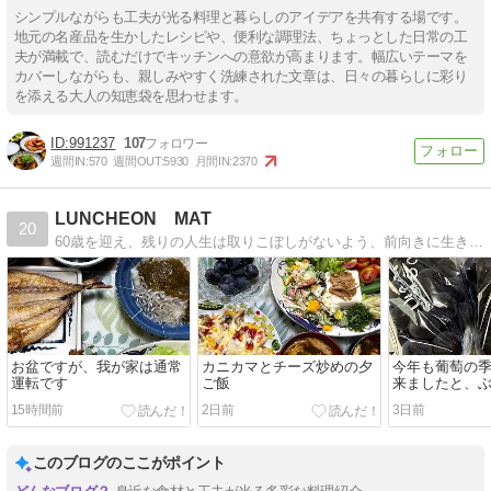
シンプルながらも工夫が光る料理と暮らしのアイデアを共有する場です。
地元の名産品を生かしたレシピや、便利な調理法、ちょっとした日常の工
夫が満載で、読むだけでキッチンへの意欲が高まります。幅広いテーマを
カバーしながらも、親しみやすく洗練された文章は、日々の暮らしに彩り
を添える大人の知恵袋を思わせます。
991237
107
週間IN:
570
週間OUT:
5930
月間IN:
2370
LUNCHEON MAT
20
60歳を迎え、残りの人生は取りこぼしがないよう、前向きに生きていきたいと思っています
お盆ですが、我が家は通常
カニカマとチーズ炒めの夕
今年も葡萄の
運転です
ご飯
来ましたと、
そばの夕ご飯
15時間前
2日前
3日前
このブログのここがポイント