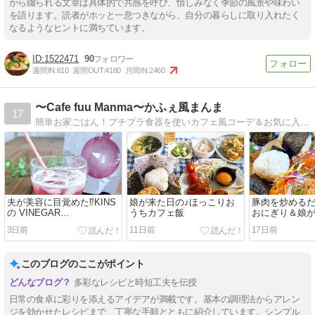
から綴られる文章は具体的で共感を呼び、惜しみなく季節の風景や味わい
を語ります。読者がホッと一息つきながら、自分の暮らしに取り入れたく
なるようなヒントに満ちています。
1522471
90
週間IN:
610
週間OUT:
4180
月間IN:
2460
〜Cafe fuu Manma〜かふぇ風まんま
17
簡単お家ごはん！プチプラ食器を使いカフェ風コーデ＆お気に入り雑貨
夫が美容に目覚めた⁉KINS
娘が来た日の♪ほっこりお
豚肉を炒めるだ
の VINEGAR
うちカフェ飯
おにぎり＆娘
PROTEIN（ビネガープロ
3日前
11日前
17日前
テイン）
このブログのここがポイント
多彩なレシピと時短工夫を伝授
日常の食卓に彩りを添えるアイデアが満載です。基本の調理法からアレン
ジを効かせたレシピまで、丁寧な手順とともに紹介しています。シンプル