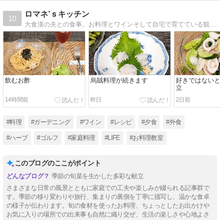
ロマネ’ｓキッチン
10
大食漢の夫との食事。お料理とワインそして自宅で育てている観葉植物やハーブ。日記のつもりで書いてます。
飲むお酢
烏賊料理が続きます
好きではない
立
14時間前
昨日
2日前
#料理
#ガーデニング
#ワイン
#レシピ
#夕食
#外食
#ハーブ
#ゴルフ
#家庭料理
#LIFE
#お料理教室
このブログのここがポイント
季節の旬菜を生かした多彩な献立
さまざまな日常の風景とともに家庭での工夫や楽しみが綴られる記事群で
す。季節の移り変わりや旅行、集まりの裏側を丁寧に描写し、温かな食卓
の様子が伝わります。旬の食材を使ったお料理、ちょっとしたお出かけや
お気に入りの場所での出来事も自然に織り交ぜ、生活の楽しさや心地よさ