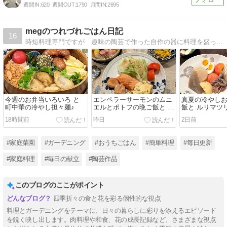
週間IN:
620
週間OUT:
1790
月間IN:
2695
megのつれづれごはん日記
16
時短料理専門ですが 趣味の陶芸で作った自作の器に料理を盛って楽しんでます。３６０坪の自宅で咲く季節の花々も紹介してます。家庭菜園もしてますよ。
今週のお弁当いろいろ と
エンペラーサーモンのムニ
真夏の冷やし
町中華の冷やし担々麺♪
エルとポトフの晩ご飯と 百
飯と ルリマツ
日紅の花♪
18時間前
昨日
2日前
#家庭菜園
#ガーデニング
#おうちごはん
#簡単料理
#毎日更新
#家庭料理
#毎日の献立
#陶芸作品
このブログのここがポイント
四季折々の食と花を彩る個性的な視点
料理とガーデニングをテーマに、日々の暮らしに彩りを添えるエピソード
を鋭く映し出します。肉料理や和食、花の成長記録など、さまざまな視点