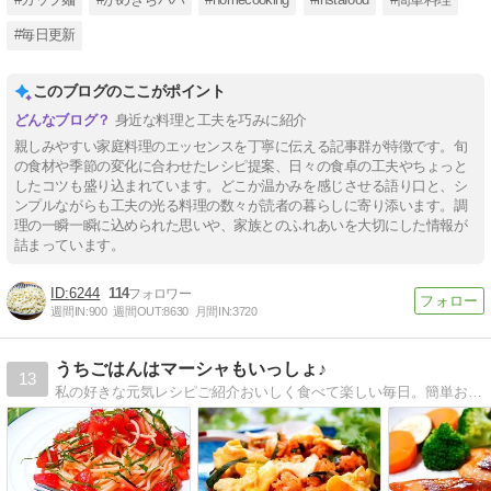
#毎日更新
このブログのここがポイント
身近な料理と工夫を巧みに紹介
親しみやすい家庭料理のエッセンスを丁寧に伝える記事群が特徴です。旬
の食材や季節の変化に合わせたレシピ提案、日々の食卓の工夫やちょっと
したコツも盛り込まれています。どこか温かみを感じさせる語り口と、シ
ンプルながらも工夫の光る料理の数々が読者の暮らしに寄り添います。調
理の一瞬一瞬に込められた思いや、家族とのふれあいを大切にした情報が
詰まっています。
6244
114
週間IN:
900
週間OUT:
8630
月間IN:
3720
うちごはんはマーシャもいっしょ♪
13
私の好きな元気レシピご紹介おいしく食べて楽しい毎日。簡単おかず＆ラクラク献立。