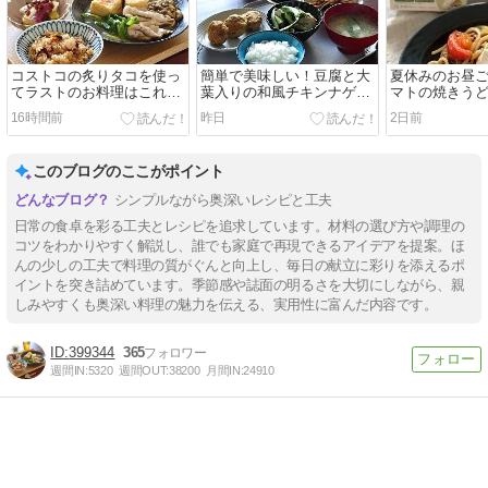
コストコの炙りタコを使っ
簡単で美味しい！豆腐と大
夏休みのお昼
てラストのお料理はこれ！
葉入りの和風チキンナゲッ
マトの焼きうど
と2日分晩ごはんは【和定
トで晩ごはん
ーホワイトの
16時間前
昨日
2日前
食】と【スパイスキーマカ
きコストコ祭
レー】
このブログのここがポイント
シンプルながら奥深いレシピと工夫
日常の食卓を彩る工夫とレシピを追求しています。材料の選び方や調理の
コツをわかりやすく解説し、誰でも家庭で再現できるアイデアを提案。ほ
んの少しの工夫で料理の質がぐんと向上し、毎日の献立に彩りを添えるポ
イントを突き詰めています。季節感や誌面の明るさを大切にしながら、親
しみやすくも奥深い料理の魅力を伝える、実用性に富んだ内容です。
399344
365
週間IN:
5320
週間OUT:
38200
月間IN:
24910