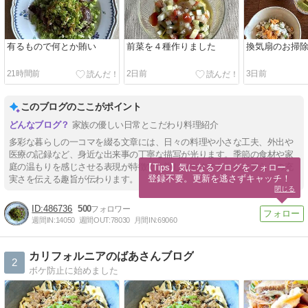
有るもので何とか賄い
前菜を４種作りました
換気扇のお掃
21時間前
2日前
3日前
このブログのここがポイント
家族の優しい日常とこだわり料理紹介
多彩な暮らしの一コマを綴る文章には、日々の料理や小さな工夫、外出や
医療の記録など、身近な出来事の丁寧な描写が光ります。季節の食材や家
庭の温もりを感じさせる表現が特徴で、親しみやすさとともに暮らしの充
【Tips】気になるブログをフォロー。

登録不要。更新を逃さずキャッチ！
実さを伝える趣旨が伝わります。
閉じる
486736
500
週間IN:
14050
週間OUT:
78030
月間IN:
69060
カリフォルニアのばあさんブログ
2
ボケ防止に始めました