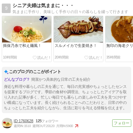
シニア夫婦は気ままに・・・
9
気ままに手作り、美味しく手作りの日々の暮らしを綴って行きます
揖保乃糸で和え麺風！
スルメイカで生姜焼き！
無印の海老ク
10時間前
20時間前
35時間前
このブログのここがポイント
簡潔かつ具体的な日常の工夫を紹介
身近な料理や暮らしの工夫を通じて、毎日の充実感やちょっとしたセンス
を提案するブログです。季節の食材や調理法、ちょっとしたアイデアを取
り入れた記事が多く、忙しい毎日でも暮らしの楽しみや工夫を見つけやす
い構成になっています。長く続けられることへのこだわりと、日常の中の
ちょっとした工夫を紹介しながら、生活に彩りを与える情報を伝えます。
1760628
125
週間IN:
1510
週間OUT:
20120
月間IN:
5900