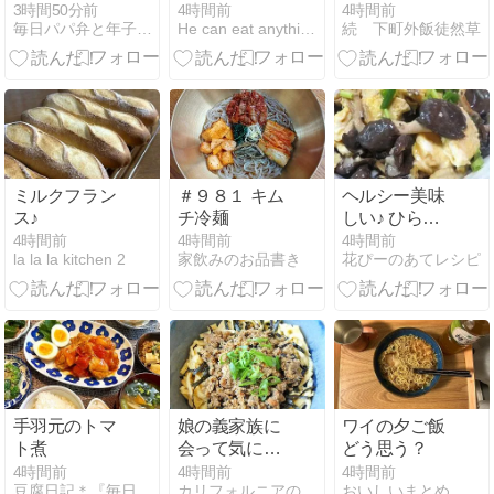
った事。
4時間前
3時間50分前
4時間前
続 下町外飯徒然草
毎日パパ弁と年子３姉妹＋Mダックス
He can eat anythin but himself
ミルクフラン
＃９８１ キム
ヘルシー美味
ス♪
チ冷麺
しい♪ ひらた
けとたまごの
4時間前
4時間前
4時間前
la la la kitchen 2
家飲みのお品書き
花ぴーのあてレシピ
めんつゆバタ
ー炒め
手羽元のトマ
娘の義家族に
ワイの夕ご飯
ト煮
会って気にな
どう思う？
っていること
4時間前
4時間前
4時間前
豆腐日記＊『毎日豆腐食べてます！』
カリフォルニアのばあさんブログ
おいしいまとめ