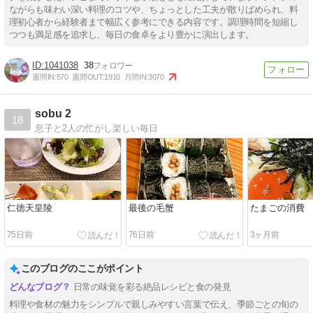
ながらも味わい深い料理のコツや、ちょっとした工夫が散りばめられ、料
理初心者から経験者まで幅広く参考にできる内容です。調理時間を短縮し
つつも満足感を追求し、毎日の食卓をより豊かに演出します。
1041038
38
週間IN:
570
週間OUT:
1910
月間IN:
3070
sobu 2
18
息子と2人の忙がし楽しい毎日
仁徳天皇陵
最後の毛蟹
たまごの消費
75日前
76日前
3ヶ月前
このブログのここがポイント
日常の味覚を彩る絶品レシピと食の発見
料理や食材の魅力をシンプルで親しみやすい言葉で伝え、季節ごとの旬の