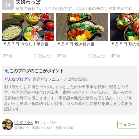
夫婦わっぱ
14
家族の毎日のお弁当の記録です。現場仕事の夫のと専業主婦の私のお弁当や、パンやお菓子作りの記録です。
８月７日 冷やし中華弁当
８月６日 焼き鮭弁当
８月５日 鶏の
2日前
3日前
4日前
このブログのここがポイント
家庭的なメニューと日常の記録
彩り豊かなお弁当と日々のちょっとした旅や出来事を静かに綴るもので
す。料理の詳細や味付けの工夫、素材へのこだわりが伝わり、温かみのあ
る家族の時間を感じさせます。季節感や地元の情報も盛り込み、シンプル
ながらも奥深い食の語り口が特徴。日々の暮らしに彩りを添える心温まる
記録です。
617788
97
週間IN:
750
週間OUT:
3310
月間IN:
3330