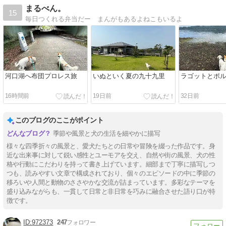
まるべん。
15
毎日つくれる弁当だー まんがもあるよねこもいるよ
河口湖へ布団プロレス旅
いぬといく夏の九十九里
ラゴットとポ
16時間前
19日前
32日前
このブログのここがポイント
季節や風景と犬の生活を細やかに描写
様々な四季折々の風景と、愛犬たちとの日常や冒険を綴った作品です。身
近な出来事に対して鋭い感性とユーモアを交え、自然や街の風景、犬の性
格や行動にこだわりを持って書き上げています。細部まで丁寧に描写しつ
つも、読みやすい文章で構成されており、個々のエピソードの中に季節の
移ろいや人間と動物のささやかな交流が詰まっています。多彩なテーマを
盛り込みながらも、一貫して日常と非日常を巧みに融合させた語り口が特
徴です。
972373
247