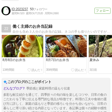
2023237
53
週間IN:
520
週間OUT:
2520
月間IN:
2690
働く主婦のお弁当記録
22
自分も含め３人分のお弁当の記録。ネコの手も借りたいのですが事務所にネコ２匹います。
8月8日のお弁当
8月7日のお弁当
夏休み
13時間前
35時間前
3日前
このブログのここがポイント
季節感と家庭料理の温もり伝達
多彩な献立紹介を通じて、四季折々の旬の味を楽しむコツや、日常の食の
こだわりを丁寧に伝える専門的な視点が特徴です。料理の工夫や食材の選
び方に詳しく、家庭の温もりと季節の移ろいを分かち合いながら、日常の
暮らしに寄り添い続ける内容となっています。各記事は個々の経験や感性