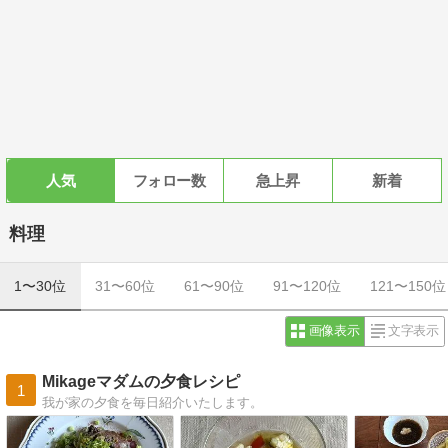
人気
フォロー数
急上昇
新着
料理
1〜30位
31〜60位
61〜90位
91〜120位
121〜150位
画像表示
文字表示
Mikageマダムの夕食レシピ
1
我が家の夕食を毎日紹介いたします。