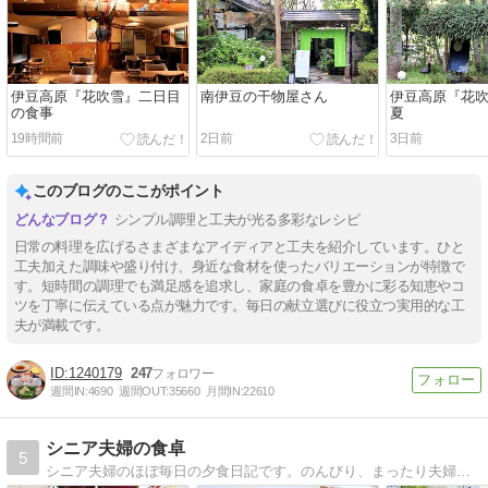
伊豆高原『花吹雪』二日目
南伊豆の干物屋さん
伊豆高原『花吹雪
の食事
夏
19時間前
2日前
3日前
このブログのここがポイント
シンプル調理と工夫が光る多彩なレシピ
日常の料理を広げるさまざまなアイディアと工夫を紹介しています。ひと
工夫加えた調味や盛り付け、身近な食材を使ったバリエーションが特徴で
す。短時間の調理でも満足感を追求し、家庭の食卓を豊かに彩る知恵やコ
ツを丁寧に伝えている点が魅力です。毎日の献立選びに役立つ実用的な工
夫が満載です。
1240179
247
週間IN:
4690
週間OUT:
35660
月間IN:
22610
シニア夫婦の食卓
5
シニア夫婦のほぼ毎日の夕食日記です。のんびり、まったり夫婦のおとぼけの毎日をつづります。