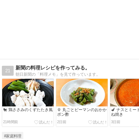
新聞の料理レシピを作ってみる。
21
朝日新聞の「料理メモ」を見て作っています。
🐔 鶏ささみのくずたたき風
🫑 丸ごとピーマンのおかか
🍆 ナスとミ
ポン酢
ね焼き
21時間前
2日前
3日前
#家庭料理