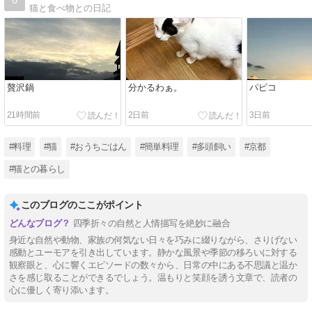
猫と食べ物との日記
贅沢鍋
分かるわぁ。
パピコ
21時間前
2日前
3日前
#料理
#猫
#おうちごはん
#簡単料理
#多頭飼い
#京都
#猫との暮らし
このブログのここがポイント
四季折々の自然と人情描写を絶妙に融合
身近な自然や動物、家族の何気ない日々を巧みに綴りながら、さりげない
感動とユーモアを引き出しています。静かな風景や季節の移ろいに対する
観察眼と、心に響くエピソードの数々から、日常の中にある不思議と温か
さを感じ取ることができるでしょう。温もりと笑顔を誘う文章で、読者の
心に優しく寄り添います。