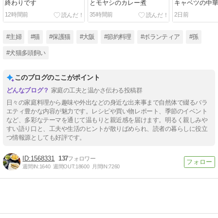
終わりです
とモヤシのカレー煮
キャベツの中
12時間前
35時間前
2日前
#主婦
#猫
#保護猫
#大阪
#節約料理
#ボランティア
#孫
#犬猫多頭飼い
このブログのここがポイント
家庭の工夫と温かさ伝わる投稿群
日々の家庭料理から趣味や外出などの身近な出来事まで自然体で綴るバラ
エティ豊かな内容が魅力です。レシピや買い物レポート、季節のイベント
など、多彩なテーマを通じて温もりと親近感を届けます。明るく親しみや
すい語り口と、工夫や生活のヒントが散りばめられ、読者の暮らしに役立
つ情報源としても好評です。
1568331
137
週間IN:
1640
週間OUT:
18600
月間IN:
7260