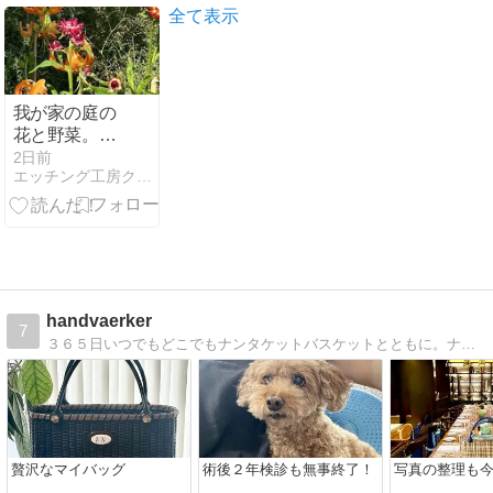
語：澤瀉
全て表示
我が家の庭の
花と野菜。黄
鹿の子ユリ満
2日前
エッチング工房クリスタルウインド
開。庭が結構
賑やかに
handvaerker
7
３６５日いつでもどこでもナンタケットバスケットとともに。ナンタケットバスケットのブランド、ハンドバーカー。レッスン、オーダー製作を行っています。
贅沢なマイバッグ
術後２年検診も無事終了！
写真の整理も