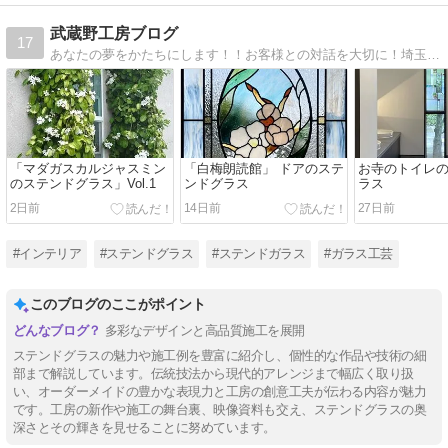
武蔵野工房ブログ
17
あなたの夢をかたちにします！！お客様との対話を大切に！埼玉県でステンドグラスの工房と教室を行っているステンドグラスの武蔵野工房の制作blogです。
「マダガスカルジャスミン
「白梅朗読館」 ドアのステ
お寺のトイレ
のステンドグラス」Vol.1
ンドグラス
ラス
2日前
14日前
27日前
#インテリア
#ステンドグラス
#ステンドガラス
#ガラス工芸
このブログのここがポイント
多彩なデザインと高品質施工を展開
ステンドグラスの魅力や施工例を豊富に紹介し、個性的な作品や技術の細
部まで解説しています。伝統技法から現代的アレンジまで幅広く取り扱
い、オーダーメイドの豊かな表現力と工房の創意工夫が伝わる内容が魅力
です。工房の新作や施工の舞台裏、映像資料も交え、ステンドグラスの奥
深さとその輝きを見せることに努めています。