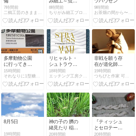
備
み細工～虫の
ツハウゼン
人々～ちょう
7時間前
8時間前
9時間前
二鶴工芸のきままなブログ
ちりがみ細工ブログ・A
お茶畑の間から〜Ke-yaki Pottery
ちょ♪
多摩動物公園
リヒャルト・
非戦を願う存
に行ってきた
シュトラウス
在が道化師で
～気分転換～
アルプス交響
ある意味
15時間前
18時間前
19時間前
それなりに1型糖尿病生活＋α 〜ありのままで〜
エッチング工房クリスタルウインド
つちびと作家 可南’Sギャラリー
曲 山田和樹指
揮モンテカル
ロ・フィルハ
ーモニー管弦
楽団
8月5日
神の子の 臍の
『ティッシュ
緒見たり 稲の
とセロテープ
花（かみのこ
で、かたつむ
19時間前
20時間前
20時間前