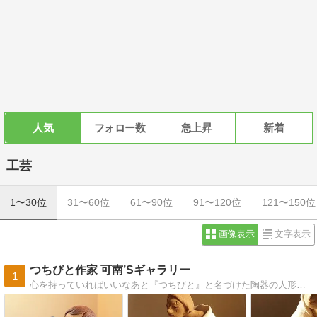
人気
フォロー数
急上昇
新着
工芸
1〜30位
31〜60位
61〜90位
91〜120位
121〜150位
画像表示
文字表示
つちびと作家 可南’Sギャラリー
1
心を持っていればいいなあと『つちびと』と名づけた陶器の人形を作る作家 可南（カナン）のブログです。制作経過の詳細、焼成後の作品、更に作品への想いなど日々綴ります。