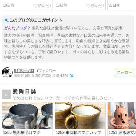
10日前
15日前
20日前
このブログのここがポイント
多彩な趣味と生活の彩りを伝える、文章と写真の調和
愛犬の検診や修理、写真整理、季節の素材など日常の出来事を通じて、趣
味と暮らしの美しさを巧みに描写します。独自の視点ときめ細やかな裏話
で、実用性と心の癒しを共存させる内容となっています。文章は親しみや
すさを保ちつつも、丁寧で読みやすく、日々の暮らしに彩りを添える情報
や気づきを提供します。
1055733
7
週間IN:
160
週間OUT:
230
月間IN:
740
愛 陶 日 誌
8
初めはだれでもシロウトだ！イチから作陶を楽しみたい。
1253 黒泥刷毛目マグ
1252 来待釉のマグカップ
1251 踊る結髪