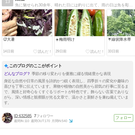
13
魚に魅せられ30余年、晴れた日には釣りに出て、雨の日は魚を彫る。作品と少しの言葉を載せています。
🥵大暑
☀️梅雨明け
☔️線状降水帯
14日前
29日前
33日前
このブログのここがポイント
季節の移り変わりを優雅に綴る情緒豊かな表現
身近な自然や日常の風景を詩的かつ鋭く表現し、四季折々の変化や趣味の
喜びを丁寧に伝えています。果物や植物の自然美から節気の行事に至るま
で、風情と好奇心をくすぐるリポートが特色です。飾らない言葉でありな
がら、深い情感と観察眼が光る文章で、温かさと新鮮さを兼ね備えていま
す。
632585
7
週間IN:
110
週間OUT:
170
月間IN:
540