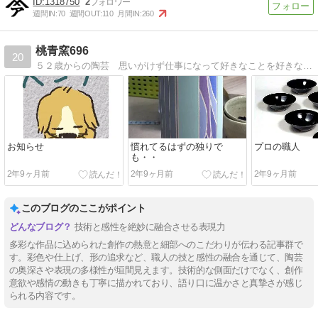
1318750
2
週間IN:
70
週間OUT:
110
月間IN:
260
桃青窯696
20
５２歳からの陶芸 思いがけず仕事になって好きなことを好きなだけ・・晩学の楽しさを日々に綴ります
お知らせ
慣れてるはずの独りで
プロの職人
も・・
2年9ヶ月前
2年9ヶ月前
2年9ヶ月前
このブログのここがポイント
技術と感性を絶妙に融合させる表現力
多彩な作品に込められた創作の熱意と細部へのこだわりが伝わる記事群で
す。彩色や仕上げ、形の追求など、職人の技と感性の融合を通じて、陶芸
の奥深さや表現の多様性が垣間見えます。技術的な側面だけでなく、創作
意欲や感情の動きも丁寧に描かれており、語り口に温かさと真摯さが感じ
られる内容です。