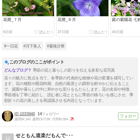
花暦_７月
花暦_６月
庭の紫陽花 七
6日前
37日前
44日前
#一日花
#月下美人
#曼珠沙華
このブログのここがポイント
季節の花と暮らしの彩りを伝える多彩な花写真
花々の魅力に焦点を当て、各季節の代表的な植物や花の変遷を描写してい
ます。花の種類や開花時期、自然の風景との調和を鮮やかに伝えること
で、庭園や暮らしの中に和やかな彩りをもたらします。花の名前や特徴、
季節感を丁寧に紹介し、読む者に花とともに季節の移ろいを感じさせ、季
節折々の花の美しさを再認識させる内容となっています。
1033940
14
週間IN:
140
週間OUT:
88
月間IN:
584
せともん道楽だもんで･･･
12