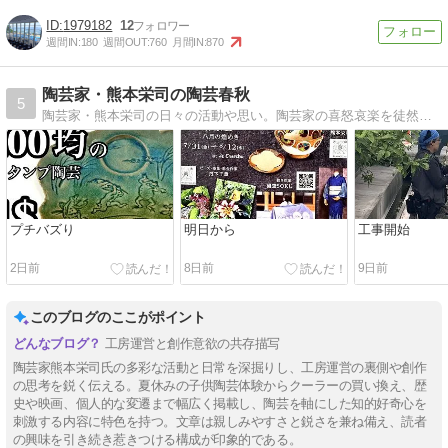
1979182
12
週間IN:
180
週間OUT:
760
月間IN:
870
陶芸家・熊本栄司の陶芸春秋
5
陶芸家・熊本栄司の日々の活動や思い。陶芸家の喜怒哀楽を徒然なるままに書き綴ります。
プチバズり
明日から
工事開始
2日前
8日前
9日前
このブログのここがポイント
工房運営と創作意欲の共存描写
陶芸家熊本栄司氏の多彩な活動と日常を深掘りし、工房運営の裏側や創作
の思考を鋭く伝える。夏休みの子供陶芸体験からクーラーの買い換え、歴
史や映画、個人的な変遷まで幅広く掲載し、陶芸を軸にした知的好奇心を
刺激する内容に特色を持つ。文章は親しみやすさと鋭さを兼ね備え、読者
の興味を引き続き惹きつける構成が印象的である。