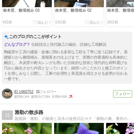
南本窯、雛壇積み 03
南本窯、雛壇積み 02
南本窯、雛壇積み
6日前
13日前
19日前
このブログのここがポイント
伝統技法と現代施工の融合、詳細な工程解説
陶磁窯や工房の建築・改修に関わる多彩な工程を丁寧に追う記録です。基
礎掘りから雛壇積み、屋根葺きの仕上げまで、実際の作業過程を具体的に
解説し、木炭窯や耐火レンガを用いた伝統的な技術と現代的な材料選びを
巧みに融合させた内容となっています。細部へのこだわりと施工のポイン
トを惜しみなく公開し、工事の合理性と美意識を両立させる姿勢が伝わる
一冊です。
1460752
11
週間IN:
144
週間OUT:
384
月間IN:
558
雅勒の散歩路
11
能面師「雅勒」の能面と花木の徒然日記ＨＰ「雅勒の庵」番外の能楽・能狂言面及び自然の営み等を綴った日記