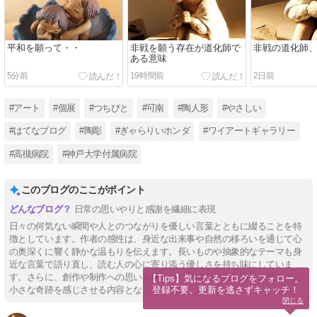
平和を願って・・
非戦を願う存在が道化師で
非戦の道化師
ある意味
5分前
19時間前
2日前
#アート
#個展
#つちびと
#可南
#陶人形
#やさしい
#はてなブログ
#陶彫
#ぎゃらりいホンダ
#ワイアートギャラリー
#高槻病院
#神戸大学付属病院
このブログのここがポイント
日常の思いやりと感謝を繊細に表現
日々の何気ない瞬間や人とのつながりを優しい言葉とともに綴ることを特
徴としています。作者の感性は、身近な出来事や自然の移ろいを通じて心
の奥深くに響く静かな温もりを伝えます。長いものや抽象的なテーマも身
近な言葉で語り直し、読む人の心に寄り添う優しさを持ち味にしていま
す。さらに、創作や制作への思いを繊細かつ具体的に描き出し、見る人に
【Tips】気になるブログをフォロー。

登録不要。更新を逃さずキャッチ！
小さな奇跡を感じさせる内容となっています。
閉じる