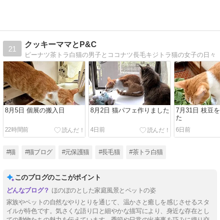
クッキーママとP&C
21
ピーナツ茶トラ白猫の男子とココナツ長毛キジトラ猫の女子の日々
8月5日 個展の搬入日
8月2日 猫パフェ作りました
7月31日 枝豆
た
22時間前
4日前
6日前
#猫
#猫ブログ
#元保護猫
#長毛猫
#茶トラ白猫
このブログのここがポイント
ほのぼのとした家庭風景とペットの姿
家族やペットの自然なやりとりを通じて、温かさと癒しを感じさせるスタ
イルが特色です。気さくな語り口と細やかな描写により、身近な存在とし
ての動物たちの魅力を伝えています。季節や日常の出来事を巧みに織り交