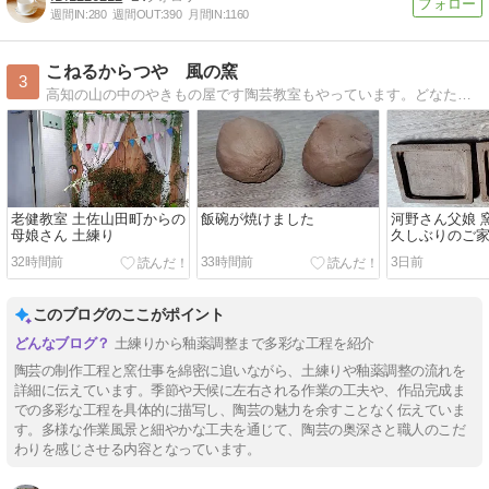
週間IN:
280
週間OUT:
390
月間IN:
1160
こねるからつや 風の窯
3
高知の山の中のやきもの屋です陶芸教室もやっています。どなたでもお気軽にお越しください。
老健教室 土佐山田町からの
飯碗が焼けました
河野さん父娘 
母娘さん 土練り
久しぶりのご
32時間前
33時間前
3日前
このブログのここがポイント
土練りから釉薬調整まで多彩な工程を紹介
陶芸の制作工程と窯仕事を綿密に追いながら、土練りや釉薬調整の流れを
詳細に伝えています。季節や天候に左右される作業の工夫や、作品完成ま
での多彩な工程を具体的に描写し、陶芸の魅力を余すことなく伝えていま
す。多様な作業風景と細やかな工夫を通じて、陶芸の奥深さと職人のこだ
わりを感じさせる内容となっています。