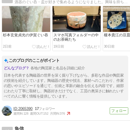
酒器のぐい呑・盃が好きで集めるようになりました。興味を持ち始めたのは2017年頃からです。まだまだ年数も浅く20代(30代になりました)では珍しい趣味かもしれませんが、一流の酒器コレクターを目指して、ゆる〜くマイペースに酒器を集めています。
杉本玄覚貞光の伊賀ぐい吞
スマホ写真フォルダーの中
榎本貴江の豆
のお茶碗たち
2日前
19日前
30日前
このブログのここがポイント
各地の陶芸家と名品を詳細に紹介
日本を代表する陶磁器の世界を深く掘り下げながら、多彩な作品や陶芸家
の技術を紹介しています。陶磁器の歴史や技法、素材へのこだわり、作家
の思いやエピソードを通じて、伝統と革新の融合を伝える内容です。細部
にわたり丁寧に取材し、陶器好きだけでなく、工芸の奥深さに触れたいす
べての人に響く情報を提供しています。
2065390
17
週間IN:
128
週間OUT:
152
月間IN:
376
魚信