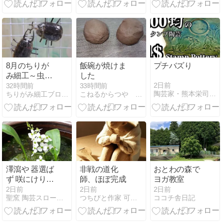
8月のちりが
飯碗が焼けま
プチバズり
み細工～虫の
した
人々～カブ
2日前
32時間前
33時間前
陶芸家・熊本栄司の陶芸春秋
ちりがみ細工ブログ・A
こねるからつや 風の窯
ト・クワガタ♪
澤瀉や 器選ば
非戦の道化
おとわの森で
ず 咲にけり
師、ほぼ完成
ヨガ教室
（おもだかや
2日前
2日前
2日前
聖窯 陶芸スローライフ 田舎暮らし
つちびと作家 可南’Sギャラリー
ココチ舎日記
うつわえらば
ずさきにけ
り） 俳句季