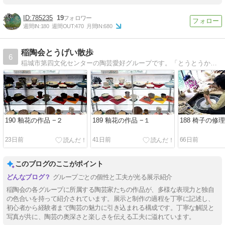
785235
19
週間IN:
180
週間OUT:
470
月間IN:
680
稲陶会とうげい散歩
6
稲城市第四文化センターの陶芸愛好グループです。「とうとうかい」と読みます。
190 釉花の作品 −２
189 釉花の作品 −１
188 椅子の修理
23日前
41日前
66日前
このブログのここがポイント
グループごとの個性と工夫が光る展示紹介
稲陶会の各グループに所属する陶芸家たちの作品が、多様な表現力と独自
の色合いを持って紹介されています。展示と制作の過程を丁寧に記述し、
初心者から経験者まで陶芸の魅力に引き込まれる構成です。丁寧な解説と
写真が共に、陶芸の奥深さと楽しさを伝える工夫に溢れています。