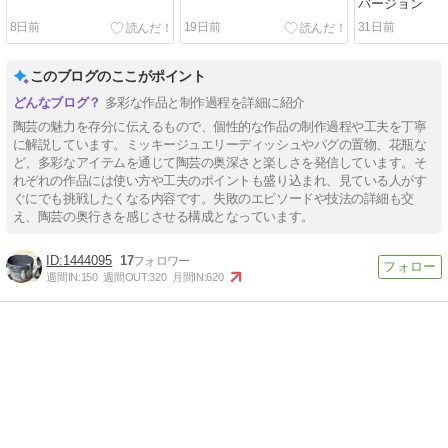
バージョン
8日前
19日前
31日前
このブログのここがポイント
多彩な作品と制作過程を詳細に紹介
陶芸の魅力を存分に伝えるもので、個性的な作品の制作過程や工夫を丁寧
に解説しています。ミッキージュエリーディッシュやパグの置物、花瓶な
ど、多彩なアイテムを通じて陶芸の奥深さと楽しさを発信しています。そ
れぞれの作品には使い方や工夫のポイントも盛り込まれ、見ている人がす
ぐにでも挑戦したくなる内容です。失敗のエピソードや技法の詳細も交
え、陶芸の奥行きを感じさせる構成となっています。
1444095
17
週間IN:
150
週間OUT:
320
月間IN:
620