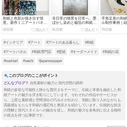
和紙と色彩が描き出す情
非日常の情景を日常へ。墨
手形足形の和
景。新作ミニアートパネル
ぼかし染めと錫箔の和紙ア
ル制作事例｜
「微泡（びほう）」
ートパネル特注品
クと並べて飾
10日前
41日前
70日前
#インテリア
#アート
#アートのある暮らし
#和紙
#アートパネル
#和紙専門店
#壁紙
#オーダーメイド
#和紙の花
#washiart
#washi
#japanesepaper
このブログのここがポイント
自然素材の魅力と現代空間の調和
和紙の多彩な可能性と静かな贅沢さをテーマに、伝統と革新を融合した和
紙アートの魅力を浮き彫りにしています。それぞれの作品やサービスか
ら、上質な素材感と空間演出の巧みさが伝わり、気軽に取り入れながらも
高揚感をもたらす和紙の適応性と奥深さを紹介しています。伝統的な技法
の理解と現代スタイルへの融合を促し、和紙の魅力を多角的に伝える独特
の視点を持つ記事群です。