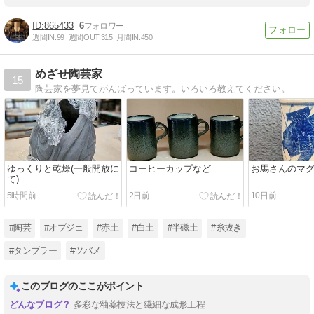
865433
6
週間IN:
99
週間OUT:
315
月間IN:
450
めざせ陶芸家
15
陶芸家を夢見てがんばっています。いろいろ教えてください。
ゆっくりと乾燥(一般開放に
コーヒーカップなど
お馬さんのマ
て)
5時間前
2日前
10日前
#陶芸
#オブジェ
#赤土
#白土
#半磁土
#糸抜き
#タンブラー
#ツバメ
このブログのここがポイント
多彩な釉薬技法と繊細な成形工程