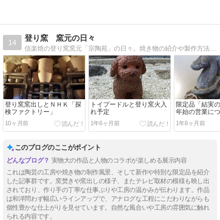
登り窯 窯元の日々
14
信楽焼の登り窯窯元「宗陶苑」の日々。焼き物の紹介や製作方法、窯焚きなどをお送りします。
登り窯窯出しとＮＨＫ「探
トイプードルと登り窯火入
限定品「結実
検ファクトリー」
れ予定
年始の営業に
10ヶ月前
1年6ヶ月前
1年8ヶ月前
このブログのここがポイント
実物大の作品と人物のコラボが楽しめる展示内容
これは陶芸の工房や焼き物の制作風景、そして新作や特別な限定品を紹介
した記事群です。窯焚きや窯出しの様子、またテレビ取材の模様も映し出
されており、作り手の丁寧な仕事ぶりや工房の温かみが伝わります。作品
は和洋問わず幅広いラインアップで、アナログな工程にこだわりながらも
個性豊かな仕上がりを見せています。自然な風合いや工房の雰囲気に触れ
られる内容です。