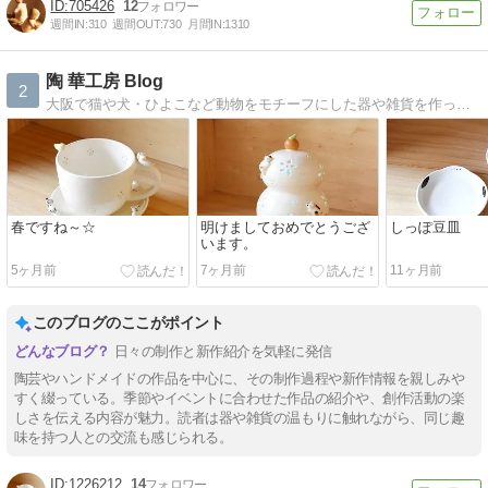
705426
12
週間IN:
310
週間OUT:
730
月間IN:
1310
陶 華工房 Blog
2
大阪で猫や犬・ひよこなど動物をモチーフにした器や雑貨を作っています。
春ですね～☆
明けましておめでとうござ
しっぽ豆皿
います。
5ヶ月前
7ヶ月前
11ヶ月前
このブログのここがポイント
日々の制作と新作紹介を気軽に発信
陶芸やハンドメイドの作品を中心に、その制作過程や新作情報を親しみや
すく綴っている。季節やイベントに合わせた作品の紹介や、創作活動の楽
しさを伝える内容が魅力。読者は器や雑貨の温もりに触れながら、同じ趣
味を持つ人との交流も感じられる。
1226212
14