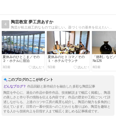
陶芸教室 夢工房あすか
4
陶芸が粘土細工的なものでは寂しい。器づくりの基本を伝えたいと思って開いた教室です。 “日々是好日” 今を大切に！
夏休みのひとこま／その
夏休みのヒトコマ／その
「徳利」など
２・ホテルに宿泊
１・ホテルでランチ
№126
3日前
5日前
8日前
このブログのここがポイント
作品回顧と新作紹介を融合した多彩な陶芸記事
陶芸を中心に、過去の作品や新作作品、技術解説まで幅広く掲載し、陶器
の美しさと作り手の情熱を伝える内容です。作品の歴史や工程について詳
述しながらも、上達のコツや工房の風景も紹介し、陶芸の魅力を多角的に
伝えています。日常の一幕や技法へのこだわりも散りばめ、陶芸を趣味と
する人から技術向上を目指す人まで幅広く楽しめる記事構成です。