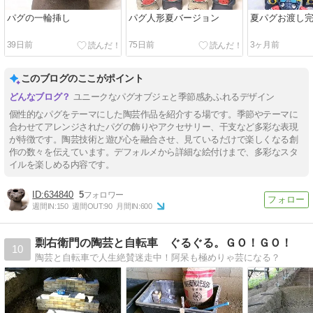
パグの一輪挿し
パグ人形夏バージョン
夏パグお渡し
39日前
75日前
3ヶ月前
このブログのここがポイント
ユニークなパグオブジェと季節感あふれるデザイン
個性的なパグをテーマにした陶芸作品を紹介する場です。季節やテーマに
合わせてアレンジされたパグの飾りやアクセサリー、干支など多彩な表現
が特徴です。陶芸技術と遊び心を融合させ、見ているだけで楽しくなる創
作の数々を伝えています。デフォルメから詳細な絵付けまで、多彩なスタ
イルを楽しめる内容です。
634840
5
週間IN:
150
週間OUT:
90
月間IN:
600
剽右衛門の陶芸と自転車 ぐるぐる。ＧＯ！ＧＯ！
10
陶芸と自転車で人生絶賛迷走中！阿呆も極めりゃ芸になる？