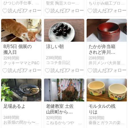
ひつじの手仕事、日々のこと
聖窯 陶芸スローライフ 田舎暮らし
ちりがみ細工ブログ・A
のへそのおみ
りを作る♪』
たりいねのは
ちりがみ写真
な） 俳句季
館
語：稲の花
8月5日 個展の
涼しい朝
たかが弁当箱
搬入日
されど井川メ
ンパ
23時間前
22時間前
23時間前
ココチ舎日記
クッキーママとP&C
井川メンパ大井屋本店
足場あるよ
老健教室 土佐
モルタルの残
山田町からの
りは
母娘さん 土練
24時間前
32時間前
32時間前
お茶畑の間から〜Ke-yaki Pottery
こねるからつや 風の窯
薔薇とガラスの楽しみ
り