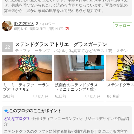
ぜ、共感を呼びながらも楽しく読める内容となっています。写真や交流の
雰囲気から、温かい家庭の風景を垣間見れる点が魅力です。
2129793
2
週間IN:
42
週間OUT:
74
月間IN:
172
ステンドグラス アトリエ グラスガーデン
22
ティファニーランプ、パネル、写真立てなどガラス工芸、ステンドグラス用品、図案、材料についても
ミニミニティファニーラン
洗面台のステンドグラス
ステンドグラ
プオリジナル2
（ミニミニランプと鏡）
29日前
61日前
8ヶ月前
このブログのここがポイント
手作りティファニーランプやオリジナルデザインの作品紹
介
ステンドグラスのクラフトに関する情報や制作過程を丁寧に伝える内容で