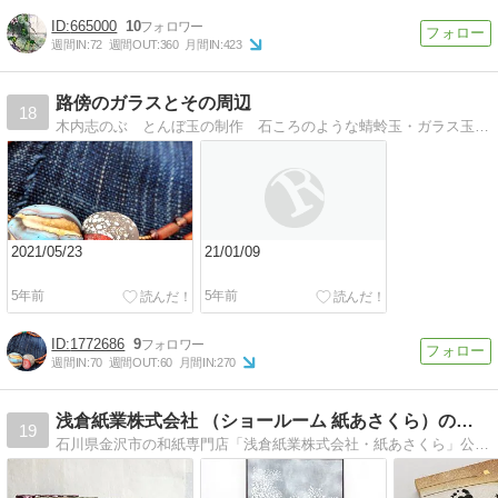
665000
10
週間IN:
72
週間OUT:
360
月間IN:
423
路傍のガラスとその周辺
18
木内志のぶ とんぼ玉の制作 石ころのような蜻蛉玉・ガラス玉を作ってます。メインは『路傍のガラス』 日々の制作や展示会のお知らせ等。
2021/05/23
21/01/09
5年前
5年前
1772686
9
週間IN:
70
週間OUT:
60
月間IN:
270
浅倉紙業株式会社 （ショールーム 紙あさくら）のブログ
19
石川県金沢市の和紙専門店「浅倉紙業株式会社・紙あさくら」公式ブログ。インテリア和紙アートパネルや結納品リメイク、和紙ブーケ・花束などオリジナル製品や事例をご紹介