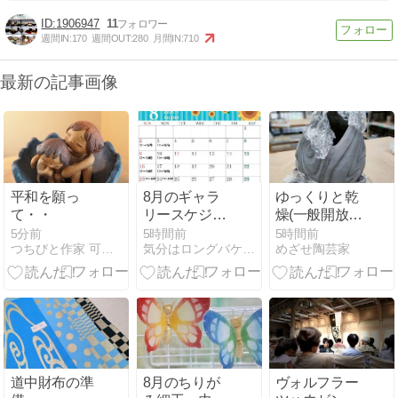
1906947
11
週間IN:
170
週間OUT:
280
月間IN:
710
最新の記事画像
平和を願っ
8月のギャラ
ゆっくりと乾
て・・
リースケジュ
燥(一般開放に
ール
て)
5分前
5時間前
5時間前
つちびと作家 可南’Sギャラリー
気分はロングバケーション
めざせ陶芸家
道中財布の準
8月のちりが
ヴォルフラー