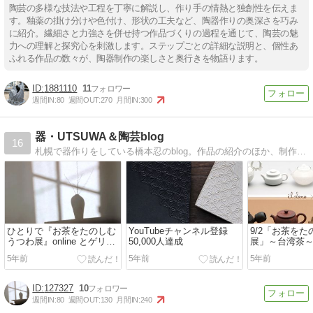
陶芸の多様な技法や工程を丁寧に解説し、作り手の情熱と独創性を伝えま
す。釉薬の掛け分けや色付け、形状の工夫など、陶器作りの奥深さを巧み
に紹介。繊細さと力強さを併せ持つ作品づくりの過程を通じて、陶芸の魅
力への理解と探究心を刺激します。ステップごとの詳細な説明と、個性あ
ふれる作品の数々が、陶器制作の楽しさと奥行きを物語ります。
1881110
11
週間IN:
80
週間OUT:
270
月間IN:
300
器・UTSUWA＆陶芸blog
16
札幌で器作りをしている橋本忍のblog。作品の紹介のほか、制作の様子や技法の紹介などなど。作陶のアイデアにどうぞ。
ひとりで『お茶をたのしむ
YouTubeチャンネル登録
9/2「お茶を
うつわ展』online とゲリラ
50,000人達成
展」～台湾茶～
茶会
について
5年前
5年前
5年前
127327
10
週間IN:
80
週間OUT:
130
月間IN:
240