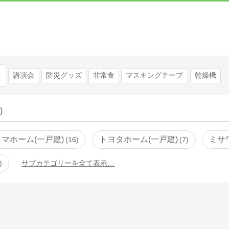
検索
講演会
防災グッズ
非常食
マスキングテープ
乾燥機
)
タマホーム(一戸建)
トヨタホーム(一戸建)
ミサ
16
7
サブカテゴリーを全て表示…