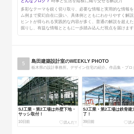
時事と生活を縦横に織り交ぜる解説力
4ヶ月前
多彩なテーマを鋭く切り取り、必要な情報と実用的な情報を
ム例まで変幻自在に扱い、具体例とともにわかりやすく解説
ヒントが得られる実践的な内容が多く、普通の解説を超えた
掘りし、有益な情報とともに一歩踏み込んだ視点を届けます
島田建築設計室のWEEKLY PHOTO
5
栃木県の設計事務所。デザイン住宅の紹介。作品集・プロ
SJ工業・第2工場は外壁下地・
SJ工業・第2工場は鉄骨建
サッシ取付！
了！
10日前
39日前