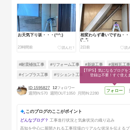
お天気下り坂・・・(^^;)
相変わらず暑いですね・・
(*_*;
23時間前
2日前
#耐震補強工事
#リフォーム工事
#新築工事
#屋根瓦工
【TIPS】気になるブログを
#インプラス工事
#リシェント工事
#畳工事
#クロス貼
登録は不要！すぐ使え
1595827
12
久し振りの曇り空・・・!(^^)!
週間IN:
570
週間OUT:
1050
月間IN:
2280
6日前
このブログのここがポイント
工事進行状況と気象状況の織り込み
高知を中心に展開される工事現場のリアルな状況を伝えるブ