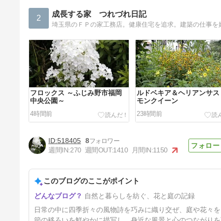
成長する家 つれづれ日記
2
埼玉県のＦＰの家工務店。健康住宅を追求。建築の仕事を
フロックス ～ふじみ野市福岡
ルドベキア＆ヘリアンサス
中央公園～
モンクイーン
4時間前
23時間前
518405
8
週間IN:
270
週間OUT:
1410
月間IN:
1150
このブログのここがポイント
カノコユリ ～福岡中央公園～
自然と暮らしを紡ぐ、花と庭の記録
4日前
日常の中に四季折々の風物詩を巧みに織り交ぜ、庭や花々を
節の移ろいを鮮やかに描写し、身近な風景と心のつながりを