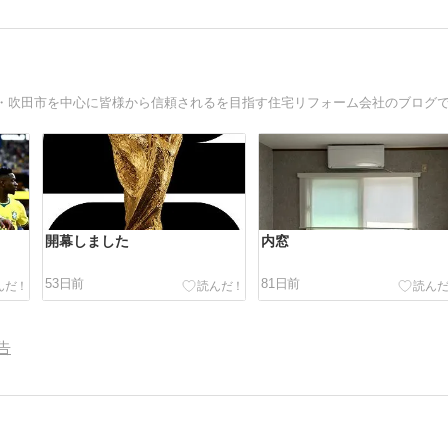
開幕しました
内窓
53日前
81日前
告