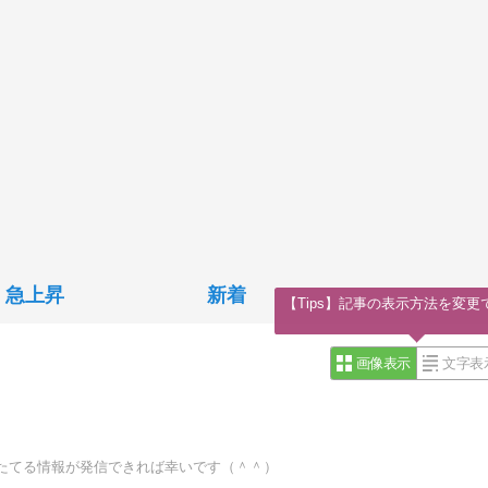
急上昇
新着
【Tips】記事の表示方法を変更
画像表示
文字表
たてる情報が発信できれば幸いです（＾＾）