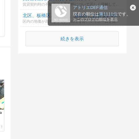
賃貸契約時の不動産仲介手数料について正しく理解していますか？誰が支払うべきで、どのように計算されるのかを確認しましょう。
アトリエDEF通信
現在の順位は
第1111位
です。
北区、板橋区、練馬区、豊島区にお住まいの方は、マイホームは何がいいですか？
≫
このブログの順位を表示
区内の地価が高くなっているのですが、マイホームを買うなら、東京23区内でマンション？それとも埼玉県などの郊外に一戸建てがいいですか？
続きを表示
中