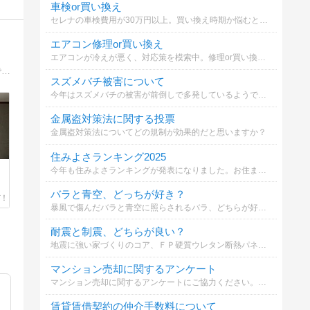
車検or買い換え
セレナの車検費用が30万円以上。買い換え時期か悩むとき。
エアコン修理or買い換え
エアコンが冷えが悪く、対応策を模索中。修理or買い換えかで悩んでいます。どちらが妥当でしょうか？
創光ライフ建築事務所のブログ 茨木市・箕面市・高槻市・吹田市を中心に皆様から信頼されるを目指す住宅リフォーム会社のブログです。
スズメバチ被害について
今年はスズメバチの被害が前倒しで多発しているようです。あなたはどの対策を取りますか？
金属盗対策法に関する投票
金属盗対策法についてどの規制が効果的だと思いますか？
住みよさランキング2025
今年も住みよさランキングが発表になりました。お住まいの自治体（市町村）は何位か知るのもいいかと思います。
バラと青空、どっちが好き？
暴風で傷んだバラと青空に照らされるバラ、どちらが好みですか？
耐震と制震、どちらが良い？
地震に強い家づくりのコア、ＦＰ硬質ウレタン断熱パネルの効果について。耐震と制震について、どちらが良いか選択してください。
マンション売却に関するアンケート
マンション売却に関するアンケートにご協力ください。あなたの意見が他の方の参考になります。
賃貸賃借契約の仲介手数料について