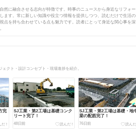
自然に融合させる志向が特徴です。時事のニュースから身近なリフォー
します。常に新しい知識や役立つ情報を提供しつつ、読むだけで生活の
視点を持ち合わせている点も魅力です。読者にとって身近な関心事を深
。
ジェクト・設計コンセプト・現場進捗を紹介。
方完
SJ工業・第2工場は基礎コンク
SJ工業・第2工場は基礎・地
リート完了！
梁の配筋完了！
48日前
76日前