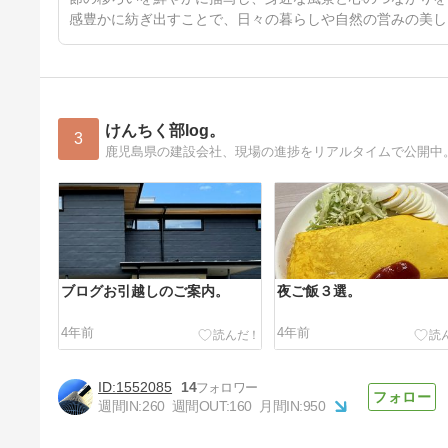
感豊かに紡ぎ出すことで、日々の暮らしや自然の営みの美し
けんちく部log。
3
鹿児島県の建設会社、現場の進捗をリアルタイムで公開中
ブログお引越しのご案内。
夜ご飯３選。
4年前
4年前
1552085
14
週間IN:
260
週間OUT:
160
月間IN:
950