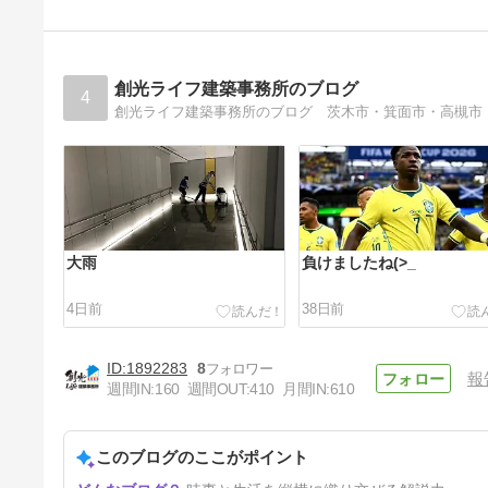
M校新築。
4年前
創光ライフ建築事務所のブログ
4
大雨
負けましたね(>_
4日前
38日前
1892283
8
報
週間IN:
160
週間OUT:
410
月間IN:
610
このブログのここがポイント
GW～