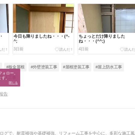
・
今日も降りましたね・・・(^-
ちょっとだけ降りました
^;
ね・・・(^^;)
3日前
4日前
事
#板金屋根
#外壁塗装工事
#屋根塗装工事
#屋上防水工事
フォロー。

り替え工事
ます。
閉じる
報告
ログで、耐震補強や基礎補強、リフォーム工事を中心に、多彩な施工風