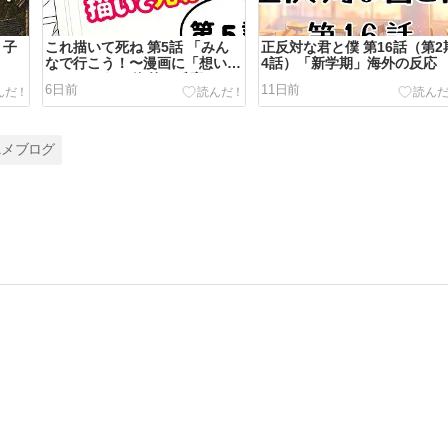
く子
これ描いて死ね 第5話 「みん
正反対な君と僕 第16話（第2
なで行こう！〜漫画に「想い」
4話）「新学期」海外の反応
をこめよう」 海外の反応
6日前
11日前
ニメブログ