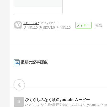
686347
2
報告
週間IN:
10
週間OUT:
0
月間IN:
10
最新の記事画像
ひぐらしのなく頃＠youtubeムービー
6
ひぐらしのなく頃の動画を集めてみました。youtubeな