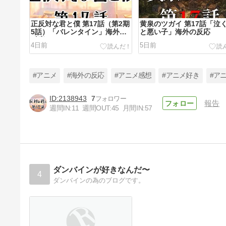
正反対な君と僕 第17話（第2期
黄泉のツガイ 第17話「泣
5話）「バレンタイン」海外の
と悪い子」海外の反応
反応
4日前
5日前
#アニメ
#海外の反応
#アニメ感想
#アニメ好き
#ア
2138943
7
報告
週間IN:
11
週間OUT:
45
月間IN:
57
黄泉のツガイ 第16話「影森と
新郷」海外の反応
12日前
ダンバインが好きなんだ〜
4
ダンバインの為のブログです。