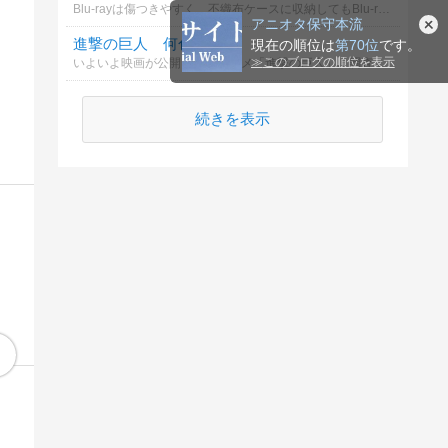
Blu-rayは傷つきやすく、不織布ケースに収納してもBlu-rayの寿命が縮まることがあます。 そのため、ブルーレイをコピーしてバックアップを作成する必要はあります。
アニオタ保守本流
進撃の巨人 何色？
現在の順位は
第70位
です。
≫
このブログの順位を表示
いよいよ映画が公開されたアニメ「進撃の巨人」、調査兵団は奇行種を発見した際、何色の爆弾を放つでしょうか？
続きを表示