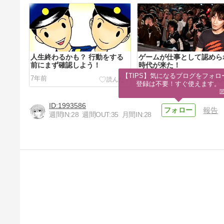
人生終わるかも？ 行動をする
ゲームが仕事として認めら
前にまず確認しよう！
時代が来た！
【TIPS】気になるブログをフォロー
7年前
7年前
登録は不要！すぐ使えます。
1993586
報告
週間IN:
28
週間OUT:
35
月間IN:
28
マンガでわかる、京都アニメー
ションの悲劇・・・！
7年前