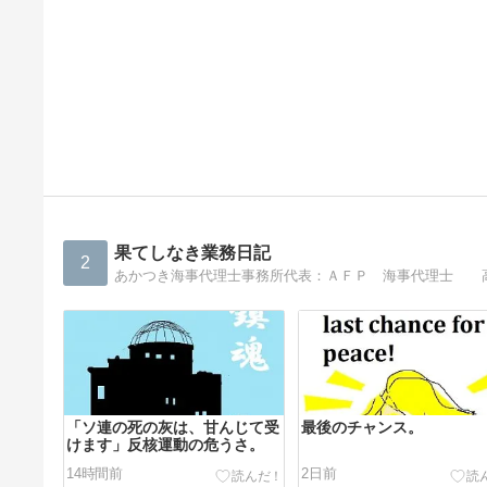
果てしなき業務日記
2
あかつき海事代理士事務所代表：ＡＦＰ 海事代理士 
「ソ連の死の灰は、甘んじて受
最後のチャンス。
けます」反核運動の危うさ。
14時間前
2日前