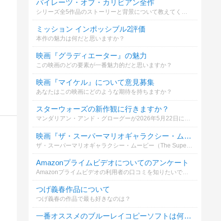
パイレーツ・オブ・カリビアン全作
シリーズ全5作品のストーリーと背景について教えてください。
ミッション インポッシブル2評価
本作の魅力は何だと思いますか？
映画『グラディエーター』の魅力
この映画のどの要素が一番魅力的だと思いますか？
映画『マイケル』について意見募集
あなたはこの映画にどのような期待を持ちますか？
スターウォーズの新作観に行きますか？
マンダリアン・アンド・グローグーが2026年5月22日に公開されます。
映画『ザ・スーパーマリオギャラクシー・ムービー』最新映像が公開！どう思う？
ザ・スーパーマリオギャラクシー・ムービー（The Super Mario Galaxy Movie）最新映像を見たあなたの感想を教えてください。
Amazonプライムビデオについてのアンケート
Amazonプライムビデオの利用者の口コミを知りたいです。おすすめする人、しない人について意見を教えてください。
つげ義春作品について
つげ義春の作品で最も好きなのは？
一番オススメのブルーレイコピーソフトは何ですか