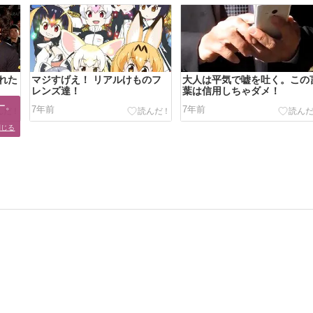
れた
マジすげえ！ リアルけものフ
大人は平気で嘘を吐く。この
レンズ達！
葉は信用しちゃダメ！
。

7年前
7年前
閉じる