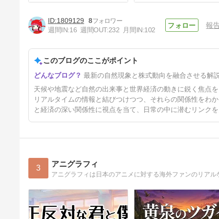
1809129
8
報
週間IN:
16
週間OUT:
232
月間IN:
102
このブログのここがポイント
夕立
最新の自然現象と株式動向を融合させる解
7日前
天候や地震など自然の出来事と世界経済の動きに鋭く焦点を
リアルタイムの情報と結びつけつつ、それらの関係性をわか
と経済の深い関係性に視点を当て、日常の中に潜むリンクを
アニグラフィ
3
アニグラフィは日本のアニメに対する海外ファンのリアル