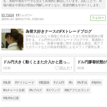
を、実績や過去データも交えて具体的に解説しています。読むことで、市
場の動きや変化の理由が理解しやすくなり、投資判断をサポートします。
71624
13
週間IN:
234
週間OUT:
765
月間IN:
981
13
為替大好きナースのFXトレードブログ
10年以上にわたり相場と向き合ってきた現役看護師が運
営する、ドル円中心のFXトレードブログです。看護師と
いう立場から、医療や健康に関する話題も発信。南アフ
リカランドなどの高金利通貨によるスワップ運用も実践
中。NISAもやってます。
ドル円大きく動くとまた介入かと思ってしまうのです
ドル円膠着状態が
2日前
3日前
#為替
#デイトレード
#看護師
#ドル円
#fx
#fx手法
#海外fx
#fxチャート分析
#fxブログ
#スワップ
#南アフリカランド
#海外fx口座