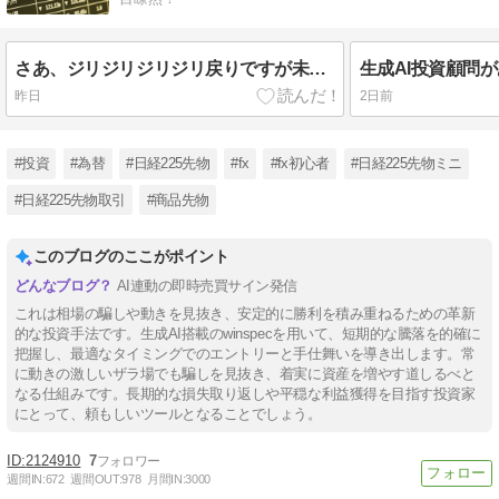
さあ、ジリジリジリジリ戻りですが未だ円高の流れは変わらなさそうです！生成AIでガンガン稼ごう！
昨日
2日前
#投資
#為替
#日経225先物
#fx
#fx初心者
#日経225先物ミニ
#日経225先物取引
#商品先物
このブログのここがポイント
AI連動の即時売買サイン発信
これは相場の騙しや動きを見抜き、安定的に勝利を積み重ねるための革新
的な投資手法です。生成AI搭載のwinspecを用いて、短期的な騰落を的確に
把握し、最適なタイミングでのエントリーと手仕舞いを導き出します。常
に動きの激しいザラ場でも騙しを見抜き、着実に資産を増やす道しるべと
なる仕組みです。長期的な損失取り返しや平穏な利益獲得を目指す投資家
にとって、頼もしいツールとなることでしょう。
2124910
7
週間IN:
672
週間OUT:
978
月間IN:
3000