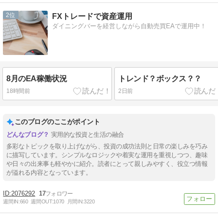
2
FXトレードで資産運用
ダイニングバーを経営しながら自動売買EAで運用中！
8月のEA稼働状況
トレンド？ボックス？？
18時間前
2日前
このブログのここがポイント
実用的な投資と生活の融合
多彩なトピックを取り上げながら、投資の成功法則と日常の楽しみを巧み
に描写しています。シンプルなロジックや着実な運用を重視しつつ、趣味
や日々の出来事も軽やかに紹介。読者にとって親しみやすく、役立つ情報
が溢れる内容となっています。
2076292
17
週間IN:
660
週間OUT:
1070
月間IN:
3220