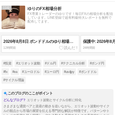
11
ゆりのFX相場分析
FX専業トレーダーのゆりです！毎日FXの相場分析を配信
しています。LINE登録で超有料級特大レポートを無料で
配布してます。
2026年8月8日 ポンドドルのゆり相場分析🌟
12時間前
24時間前
#投資
#エリオット波動
#ドル円
#テクニカル分析
#ポンド円
#fx
#ea
#ユーロドル
#ユーロ円
#usdjpy
#ポンドドル
#サイクル理論
このブログのここがポイント
エリオット波動とサイクル分析に特化
さまざまな通貨ペアと資産の動きを追いながら、エリオット波動やサイク
ルの観点から市場の展望を伝える専門的な解説が特徴です。パターンやト