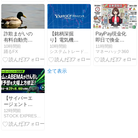
『灰宮先輩は
解説
怖くてかわい
い』3巻発売
記念！『薬屋
のひとりご
と』『ホリミ
詐欺まがいの
【銘柄深掘
PayPay現金化
ヤ』など人気
有料自動売買
り】電気機器
即日で換金す
作もお買い得
ツールに興味
の潮流に乗る
る方法！時
10時間前
10時間前
11時間前
踊るFX
システムトレードとAI副業の記録
マネーハック360
があるんじゃ
か？PHCホー
間・口座なし
ー｜クソザコ
ルディングス
でも可能？
FX
（6523）が取
り込むべき成
全て表示
長エンジン
【サイバーエ
ージェント3Q
決算】ゲーム
12時間前
STOCK EXPRESS【株式特急】
とABEMAが
けん引し通期
予想を大幅上
方修正！純利