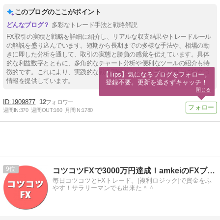
このブログのここがポイント
多彩なトレード手法と戦略解説
FX取引の実績と戦略を詳細に紹介し、リアルな収支結果やトレードルール
の解説を盛り込んでいます。短期から長期までの多様な手法や、相場の動
きに即した分析を通して、取引の実態と勝負の感覚を伝えています。具体
的な利益数字とともに、多角的なチャート分析や便利なツールの紹介も特
徴的です。これにより、実践的な戦略理解とトレードスキル向上に役立つ
【Tips】気になるブログをフォロー。

情報を提供しています。
登録不要。更新を逃さずキャッチ！
閉じる
1909877
12
週間IN:
370
週間OUT:
160
月間IN:
1780
9
コツコツFXで3000万円達成！amkeiのFXブログ！
毎日コツコツとFXトレード。[複利ロジック]で資金をふ
やす！サラリーマンでも出来た＾＾