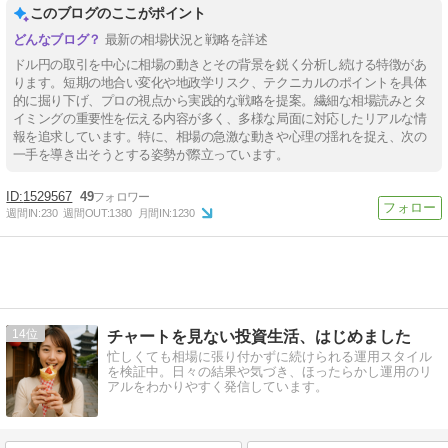
このブログのここがポイント
最新の相場状況と戦略を詳述
ドル円の取引を中心に相場の動きとその背景を鋭く分析し続ける特徴があ
ります。短期の地合い変化や地政学リスク、テクニカルのポイントを具体
的に掘り下げ、プロの視点から実践的な戦略を提案。繊細な相場読みとタ
イミングの重要性を伝える内容が多く、多様な局面に対応したリアルな情
報を追求しています。特に、相場の急激な動きや心理の揺れを捉え、次の
一手を導き出そうとする姿勢が際立っています。
1529567
49
週間IN:
230
週間OUT:
1380
月間IN:
1230
14
チャートを見ない投資生活、はじめました
忙しくても相場に張り付かずに続けられる運用スタイル
を検証中。日々の結果や気づき、ほったらかし運用のリ
アルをわかりやすく発信しています。