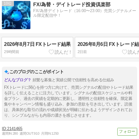
10
FX/為替・デイトレード投資倶楽部
FX/為替デイトレード（16:00〜23:00）売買シグナルメー
ル限定配信中！
2026年8月7日 FXトレード結果
2026年8月6日 FXトレード
29時間前
2日前
このブログのここがポイント
頻繁な募集と実績公開で信頼性を高める仕組み
FXトレードに関心を持つ方に向けて、売買シグナルの配信やトレード結果
を詳しく伝えることに注力しています。シグナルの配信スケジュールや料
金プラン、過去の実績を定期的に更新し、透明性と信頼性を確保。限定募
集やキャンペーン情報も盛り込み、参加の意欲を引き出しています。読後
は、具体的な取引の流れや成績状況が明確に伝わるようデザインされてお
り、シンプルながらも内容の濃さを感じさせます。
2141465
週間IN:
280
週間OUT:
910
月間IN:
1250