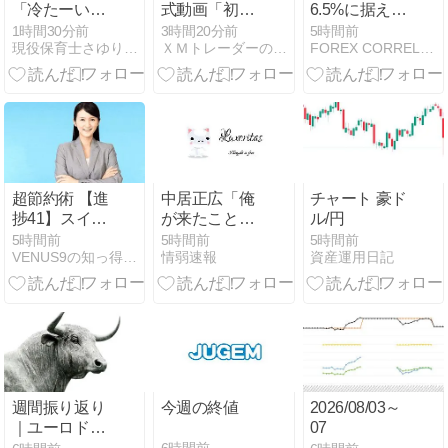
「冷たーいね
式動画「初め
6.5%に据え置
ばとろ旨塩う
ての取引を行
き メキシコペ
1時間30分前
3時間20分前
5時間前
現役保育士さゆりのFX初心者日記
ＸＭトレーダーの海外ＦＸブログ
FOREX CORRELATION LABORATORY
どん」を食べ
う方法」
ソのスワップ
てきた
成績（8月2日
週）
超節約術 【進
中居正広「俺
チャート 豪ド
捗41】スイン
が来たことは
ル/円
グ・スワップ
内緒だべ」極
5時間前
5時間前
5時間前
VENUS9の知っ得シリーズ 爆速サイト・超節約術・FX攻略
情弱速報
資産運用日記
攻略 トルコリ
秘で熊本でボ
ラ円＆メキシ
ランティアを
コペソ円
していたｗｗ
（TRYJPY&MXNJPY）
ｗｗｗ
＆CHFTRY
週間振り返り
今週の終値
2026/08/03～
｜ユーロドル
07
の環境認識と