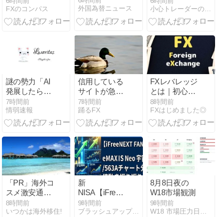
6時間前
6時間前
6時間前
外国為替ニュース
FXのコンパス
小心トレーダーの溜め息
トレード解説
(8/3～7)
謎の勢力「AI
信用している
FXレバレッジ
発展したらお
サイトが急に
とは｜初心者
前らは皆クビ
「スキャルが
が現金取引で
7時間前
7時間前
8時間前
情弱速報
踊るFX
FXはじめました◎
になるわ」→
おすすめ」と
理解すべき基
未だかつてAI
言い出して、
本
のせいで失業
おいらの気持
したG民が0人
ちがひっくり
の理由
返ったんじゃ
｜クソザコFX
「PR」海外コ
新
8月8日夜の
スメ激安通販
NISA【iFreeNEXT
W18市場観測
ベティーズビ
FANG+】ｅＭ
8時間前
9時間前
9時間前
いつかは海外移住!
ブラッシュアップスキルCOZY日記
W18 市場圧力日記｜世界市場の圧力を読む観測メモ
ューティー
ＡＸＩＳ Ｎｅ