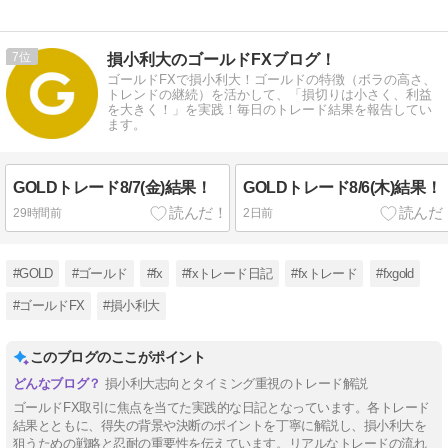
益は一転29％
増、増配も発
表
7
損小利大のゴールドFXブログ！
ゴールドFXで損小利大！ゴールドの特徴（ボラの高さ、
トレンドの継続）を活かして、「損切りは小さく、利益
を大きく！」を実践！毎日のトレード結果を報告してい
ます。
GOLDトレード8/7(金)結果！
GOLDトレード8/6(木)結果！
29時間前
2日前
#GOLD
#ゴールド
#fx
#fxトレード日記
#fxトレード
#fxgold
#ゴールドFX
#損小利大
このブログのここがポイント
損小利大志向とタイミング重視のトレード解説
ゴールドFX取引に焦点を当てた実践的な日記となっています。各トレード
結果とともに、得失の背景や決断のポイントを丁寧に解説し、損小利大を
狙うための戦略と忍耐の重要性を伝えています。リアルなトレードの流れ