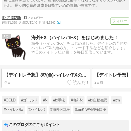
用に焦点を当てています。相場の変動に素早く対応しながらリスクを最小
化し、長期的な資産形成を目指すための情報が豊富です。
2133285
11
週間IN:
390
週間OUT:
240
月間IN:
2340
5
海外FX（ハイレバFX）をはじめました！
海外（ハイレバFX）をはじめました。デイトレの予想や
ハイレバFXの始め方、トレード手法などを紹介します。
本日のデイトレ狙い目！を毎日配信しています。
【デイトレ予想】8/7(金)ハイレバFXの狙い目！
昨日
2日前
#GOLD
#ゴールド
#fx
#fx手法
#海外fx
#fx自動売買
#xm
#ハイレバfx
#ハイレバ
#海外fx口座
#xmKIWAMI極口座
このブログのここがポイント