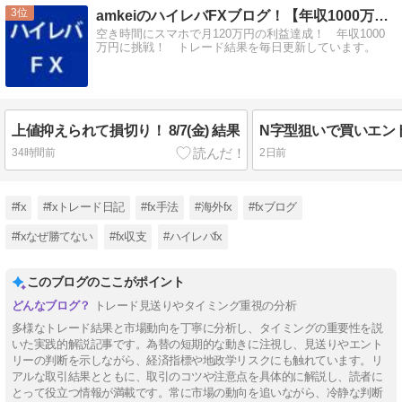
3
amkeiのハイレバFXブログ！【年収1000万円に挑戦！】
空き時間にスマホで月120万円の利益達成！ 年収1000
万円に挑戦！ トレード結果を毎日更新しています。
上値抑えられて損切り！ 8/7(金) 結果
34時間前
2日前
#fx
#fxトレード日記
#fx手法
#海外fx
#fxブログ
#fxなぜ勝てない
#fx収支
#ハイレバfx
このブログのここがポイント
トレード見送りやタイミング重視の分析
多様なトレード結果と市場動向を丁寧に分析し、タイミングの重要性を説
いた実践的解説記事です。為替の短期的な動きに注視し、見送りやエント
リーの判断を示しながら、経済指標や地政学リスクにも触れています。リ
アルな取引結果とともに、取引のコツや注意点を具体的に解説し、読者に
とって役立つ情報が満載です。常に市場の動向を追いながら、冷静な判断