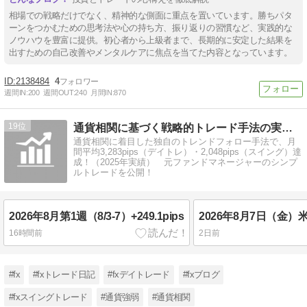
相場での戦略だけでなく、精神的な側面に重点を置いています。勝ちパタ
ーンをつかむための思考法や心の持ち方、振り返りの習慣など、実践的な
ノウハウを豊富に提供。初心者から上級者まで、長期的に安定した結果を
出すための自己改善やメンタルケアに焦点を当てた内容となっています。
2138484
4
週間IN:
200
週間OUT:
240
月間IN:
870
19
通貨相関に基づく戦略的トレード手法の実践LOG
通貨相関に着目した独自のトレンドフォロー手法で、月
間平均3,283pips（デイトレ）・2,048pips（スイング）達
成！（2025年実績） 元ファンドマネージャーのシンプ
ルトレードを公開！
2026年8月第1週（8/3-7）+249.1pips
2026年8月7日（金
16時間前
2日前
#fx
#fxトレード日記
#fxデイトレード
#fxブログ
#fxスイングトレード
#通貨強弱
#通貨相関