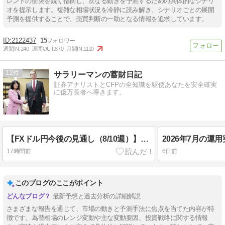
レンドの衝突を鋭く指摘し、次なる動きを予測するための具体的なシナリ
オを提示します。複雑な相場状況を冷静に読み解き、シナリオごとの展開
予測を提供することで、売買判断の一助となる情報を追求しています。
2122437
15
週間IN:
240
週間OUT:
870
月間IN:
1110
12
サラリーマンの蓄財日記
証券アナリストとCFPの全知識を駆使あなたを安全確実
に億万長者へ導きます。
【FXドル円今後の見通し（8/10週）】利上げ観測と中東情勢がカギ！予想レンジは・・
2026年7月の運
17時間前
6日前
このブログのここがポイント
最新予想と過去分析の詳細解説
さまざまな報告を通じて、市場の動きと予測手法に焦点を当てた内容が特
徴です。為替相場のレンジ変動や主な変動要因、投資戦略に関する情報