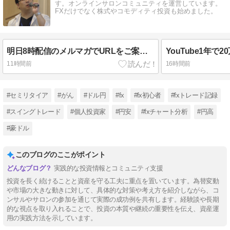
す。オンラインサロンコミュニティを運営しています。
FXだけでなく株式やコモディティ投資も始めました。
明日8時配信のメルマガでURLをご案内します。
11時間前
16時間前
#セミリタイア
#がん
#ドル円
#fx
#fx初心者
#fxトレード記録
#スイングトレード
#個人投資家
#円安
#fxチャート分析
#円高
#豪ドル
このブログのここがポイント
実践的な投資情報とコミュニティ支援
投資を長く続けることと資産を守る工夫に重点を置いています。為替変動
や市場の大きな動きに対して、具体的な対策や考え方を紹介しながら、コ
ンサルやサロンの参加を通じて実際の成功例を共有します。経験談や長期
的な視点を取り入れることで、投資の本質や継続の重要性を伝え、資産運
用の実践方法を示しています。