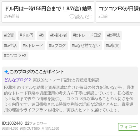
ドル円は一時155円台まで！ 8/7(金) 結果
29時間前
2日前
#投資
#ドル円
#fx
#fx初心者
#fxトレード日記
#fx手法
#fx生活
#fxトレード
#fxブログ
#fxなぜ勝てない
#fx収支
#コツコツFX
このブログのここがポイント
実践的なトレード記録と資産運用解説
FX取引のリアルな結果と資産形成に向けた毎日の努力を追いながら、具体
的なトレード戦略や資産運用の考え方を丁寧に解説しています。初心者か
ら上級者まで役立つ情報を提供し、コツコツ積み重ねることの大切さを伝
える内容です。連日投稿される勝敗や利益の詳細な記録とともに、資産運
用の理論やライフプランも紹介し、実践のヒントを届けています。
1032448
22
週間IN:
330
週間OUT:
580
月間IN:
1530