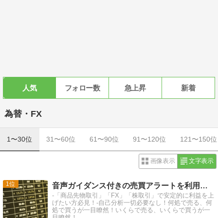
人気
フォロー数
急上昇
新着
為替・FX
1〜30位
31〜60位
61〜90位
91〜120位
121〜150位
画像表示
文字表示
1
音声ガイダンス付きの売買アラートを利用して楽々トレード！
-「商品先物取引」「FX」「株取引」で安定的に利益を上
げたい方必見！-自己分析一切必要なし！何処で売る、何
処で買うが一目瞭然！いくらで売る、いくらで買うが一
目瞭然！