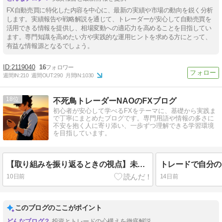
FX自動売買に特化した内容を中心に、最新の実績や市場の動向を鋭く分析
します。実績報告や戦略解説を通じて、トレーダーが安心して自動売買を
活用できる情報を提供し、相場変動への適応力を高めることを目指してい
ます。専門知識を高めたい方や実践的な運用ヒントを求める方にとって、
有益な情報源となるでしょう。
2119040
16
週間IN:
210
週間OUT:
290
月間IN:
1030
18
不死鳥トレーダーNAOのFXブログ
初心者が安心して学べるFXをテーマに、基礎から実践ま
で丁寧にまとめたブログです。専門用語や情報の多さに
不安を抱く人に寄り添い、一歩ずつ理解できる学習環境
を目指しています。
【取り組みを振り返るときの視点】未来を考える
10日前
14日前
このブログのここがポイント
投資とトレードの心構えを徹底解説