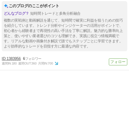
このブログのここがポイント
短時間トレードと多角分析融合
複数の実戦例と動画解説を通じて、短時間で確実に利益を狙うための技巧
を紹介しています。トレンド分析やインジケーターの活用がポイントで、
初心者から経験者まで再現性の高い手法を丁寧に解説。魅力的な勝率向上
策と、使いやすい業者選びのコツも理解でき、実践に役立つ情報満載で
す。リアルな動画や画像付き解説で誰でもステップごとに学習できます。
より効率的なトレードを目指す方に最適な内容です。
1383956
6
週間IN:
180
週間OUT:
360
月間IN:
700