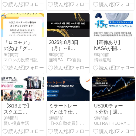
「プロモーシ
ｏ 宇宙開
ョン」
発/563Aチャ
ート分析｜値
動き振り返り
8.08
「ロコモア」
2026年8月3日
【画像あり】
の次は「グル
（月）～8月7
NASAが開
コサミンアク
日（金）のFX
発、着るだけ
9時間前
9時間前
9時間前
マロンの投資日記
無料EA・FX自動売買の「稼ぐチカラ」シリーズ公式サイト
情弱速報
ティブ」届く
自動売買稼働
で瞬時に
みたい
実績報告
「-15℃冷却」
する冷感ポン
チョ3,980円！
【8/13まで】
ミラートレー
US100チャー
スクエニ
ドとは？仕組
ト分析｜週足
Kindleマンガ
みとEA(自動
上目線、直近
9時間前
9時間前
9時間前
賢い投資生活
【FX自動売買】総合ポータル｜Forex Guide
ULTRA THEORY｜相場構造とチャート分析
最大
売買)との違
高値Eを狙う
50％OFF、
い・リスクを
展開