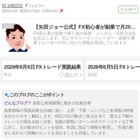
1492215
7
週間IN:
220
週間OUT:
980
月間IN:
950
16
【矢田ジョー公式】FX初心者が副業で月20万円を稼ぐ方法
FX初心者が副業で稼ぐ為の基礎・メンタル・分析方法を
お伝えします。主にサラリーマントレーダー・副業や兼
業トレーダーの方に向けた情報を発信していきます。
2026年8月6日 FXトレード実践結果
2026年8月5日 FXト
昨日
2日前
このブログのここがポイント
多彩な相場展開と動きの比較分析
為替相場の実践結果を詳細に追い、上昇・下落・レンジなど各局面の特徴
を分かりやすく解説します。特定の日の動きに焦点を当て、最大上下幅や
トレンドの変化を鋭く分析。短期の変動パターンやボラティリティも丁寧
に示し、次の動きのヒントを提供。投資に役立つ情報を整理し、市場の動
きに合わせて戦略のヒントを見出すことを目指しています。