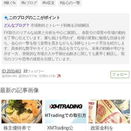
#稼ぐfx
#fxブログ
#fx収支
#会心の一撃
このブログのここがポイント
市場動向とトレード戦略を詳細解説
FX取引のリアルな結果と分析を中心に展開し、各取引の背景や市場の動向
を丁寧に伝えています。勝ち負けを問わず、相場の変動に敏感な目線を持
ち、会心の一撃を狙う姿勢を貫きながらも冷静なトレード手法を紹介しま
す。具体的な数字やタイミングに焦点を当てながら、未来の戦略や学びを
示す一方、突発的な市場介入や予期せぬ動きに関しても素早く解説し、取
引のコツや思考の道筋を伝授しています。
2031463
22
週間IN:
390
週間OUT:
730
月間IN:
1730
最新の記事画像
株主優待券で
XMTrading公
政策金利を