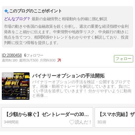
このブログのここがポイント
最新の金融情勢と相場動向を的確に掴む解説
市場の動きや各国の金融政策を鋭く分析し、週次の重要な経済指標や金利
発表をこと細かに伝えます。中東情勢や地政学リスク、中央銀行の動きに
焦点を当てつつ、相関関係やトレンドをわかりやすく解説しており、投資
判断に役立つ情報を提供します。
2080458
6
週間IN:
180
週間OUT:
500
月間IN:
830
20
バイナリーオプションの手法開拓
バイナリーオプションの手法を検証・公開するブログで
す。画像・動画でトレードを解説していきます。負けに
くい手法を追求していきます！ 分かりやすいように動画
と画像…
【少額から稼ぐ】ゼントレーダーの30秒取引で勝率アップ！マルチタイムフレーム分析のコツ大公開
34時間前
3日前