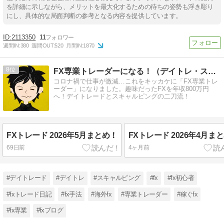
を詳細に示しながら、メリットを最大化するための待ちの姿勢も浮き彫り
にし、具体的な局面判断の参考となる内容を提供しています。
2113350
11
週間IN:
380
週間OUT:
520
月間IN:
1870
8
FX専業トレーダーになる！（デイトレ・スキャルの二刀流）
コロナ禍で仕事が激減…これをキッカケに「FX専業トレ
ーダー」になりました。趣味だったFXを年収800万円
へ！デイトレードとスキャルピングの二刀流！
FXトレード 2026年5月まとめ！
FXトレード 2026年4月ま
69日前
4ヶ月前
#デイトレード
#デイトレ
#スキャルピング
#fx
#fx初心者
#fxトレード日記
#fx手法
#海外fx
#専業トレーダー
#稼ぐfx
#fx専業
#fxブログ