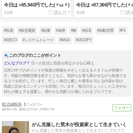
今日は +65,940円でした(〃ω〃)
今日は +87,366円でした(〃
2日前
3日前
#投資
#仮想通貨
#副業
#為替
#株
#経済
#自動売買
#FX
#IDECO
#システムトレード
#NISA
#USDJPY
このブログのここがポイント
日々の生活と投資を両立させる心構え
日常の中でのポイントや投資の情報をやさしく伝えるスタイルが特徴で
す。利益や情報交換を促すとともに、気持ちを落ち着かせながら前進でき
るコツを紹介しています。忙しい毎日に癒しや勇気を与える内容が並び、
気楽に読めるコンテンツを目指しています。毎日のちょっとした工夫や心
持ちの整え方を提案し、穏やかな気配りが感じられるブログです。
2140576
1
週間IN:
230
週間OUT:
310
月間IN:
730
15
がん克服した荒木が投資家として生きていく
がん克服した荒木が投資家として生きていくブログで