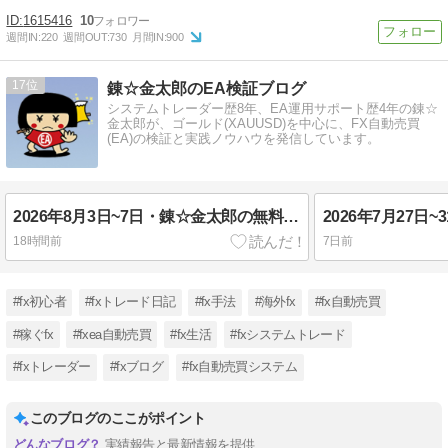
1615416
10
週間IN:
220
週間OUT:
730
月間IN:
900
17
錬☆金太郎のEA検証ブログ
システムトレーダー歴8年、EA運用サポート歴4年の錬☆
金太郎が、ゴールド(XAUUSD)を中心に、FX自動売買
(EA)の検証と実践ノウハウを発信しています。
2026年8月3日~7日・錬☆金太郎の無料配布EA実績報告・FX自動売買
18時間前
7日前
#fx初心者
#fxトレード日記
#fx手法
#海外fx
#fx自動売買
#稼ぐfx
#fxea自動売買
#fx生活
#fxシステムトレード
#fxトレーダー
#fxブログ
#fx自動売買システム
このブログのここがポイント
実績報告と最新情報を提供