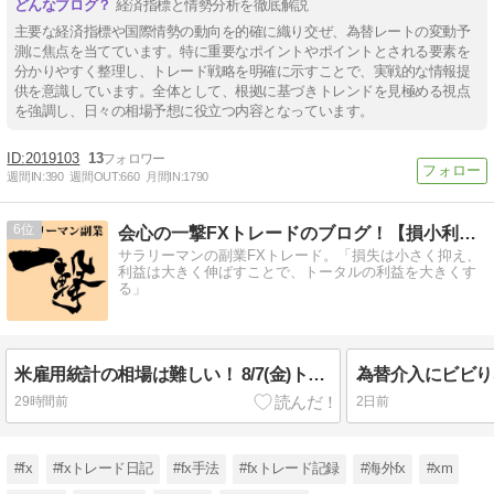
経済指標と情勢分析を徹底解説
主要な経済指標や国際情勢の動向を的確に織り交ぜ、為替レートの変動予
測に焦点を当てています。特に重要なポイントやポイントとされる要素を
分かりやすく整理し、トレード戦略を明確に示すことで、実戦的な情報提
供を意識しています。全体として、根拠に基づきトレンドを見極める視点
を強調し、日々の相場予想に役立つ内容となっています。
2019103
13
週間IN:
390
週間OUT:
660
月間IN:
1790
6
会心の一撃FXトレードのブログ！【損小利大】
サラリーマンの副業FXトレード。「損失は小さく抑え、
利益は大きく伸ばすことで、トータルの利益を大きくす
る」
米雇用統計の相場は難しい！ 8/7(金)トレード結果
29時間前
2日前
#fx
#fxトレード日記
#fx手法
#fxトレード記録
#海外fx
#xm