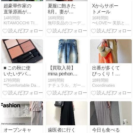
超豪華作家の
夏服に飽きた
Xからサポー
直筆原画が一
8月。妻が無
トメール
堂に！ なのに
印良品で買い
14時間前
16時間前
16時間前
KITAMOCCHI TIMES
無印良品のコーデネートパトロール
〜LOVE〜 美肌と恋を求めて
無料！！ 「山
足したのは
岸涼子トリビ
「秋服」では
ュート展」
ありませんで
した
■ この秋に使
【買取入荷】
出番が多くて
いたいデパコ
mina perhonen
びっくり！と
スアイシャド
/ ミナペルホネ
っても使える
17時間前
18時間前
18時間前
**Comfortable Days**
ナチュラル、ガーリー買取専門店クロシェ
Coordinates
ウパレット＊
ンのalwaysを
ZARAのシャ
神トク最大
お買取りしま
ツ
30%OFFクー
した。
ポン対象商品
いろいろ＊今
日の気になる
ものPICK UP
■
オープンキャ
歯医者に行く
今日も食べる