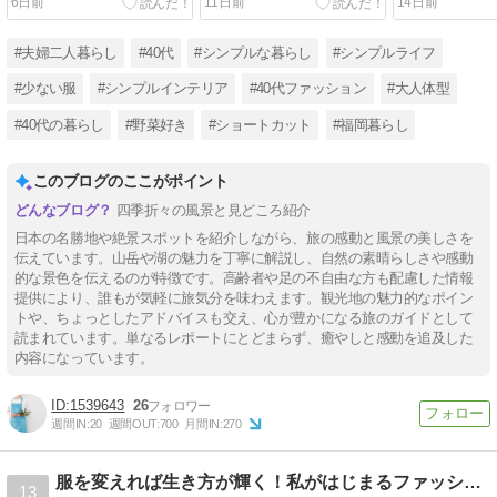
6日前
11日前
14日前
#夫婦二人暮らし
#40代
#シンプルな暮らし
#シンプルライフ
#少ない服
#シンプルインテリア
#40代ファッション
#大人体型
#40代の暮らし
#野菜好き
#ショートカット
#福岡暮らし
このブログのここがポイント
四季折々の風景と見どころ紹介
日本の名勝地や絶景スポットを紹介しながら、旅の感動と風景の美しさを
伝えています。山岳や湖の魅力を丁寧に解説し、自然の素晴らしさや感動
的な景色を伝えるのが特徴です。高齢者や足の不自由な方も配慮した情報
提供により、誰もが気軽に旅気分を味わえます。観光地の魅力的なポイン
トや、ちょっとしたアドバイスも交え、心が豊かになる旅のガイドとして
読まれています。単なるレポートにとどまらず、癒やしと感動を追及した
内容になっています。
1539643
26
週間IN:
20
週間OUT:
700
月間IN:
270
服を変えれば生き方が輝く！私がはじまるファッションコーデ
13