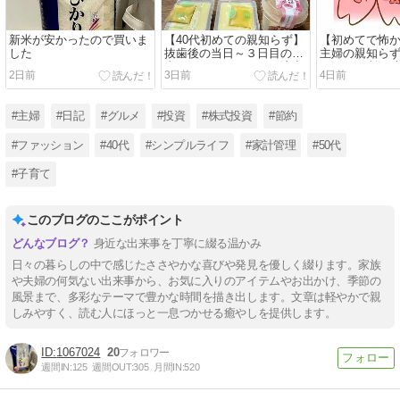
新米が安かったので買いま
【40代初めての親知らず】
【初めてで怖か
した
抜歯後の当日～３日目の食
主婦の親知ら
事！ドライソケットの注意
リアルな所要
2日前
3日前
4日前
点
#主婦
#日記
#グルメ
#投資
#株式投資
#節約
#ファッション
#40代
#シンプルライフ
#家計管理
#50代
#子育て
このブログのここがポイント
身近な出来事を丁寧に綴る温かみ
日々の暮らしの中で感じたささやかな喜びや発見を優しく綴ります。家族
や夫婦の何気ない出来事から、お気に入りのアイテムやお出かけ、季節の
風景まで、多彩なテーマで豊かな時間を描き出します。文章は軽やかで親
しみやすく、読む人にほっと一息つかせる癒やしを提供します。
1067024
20
週間IN:
125
週間OUT:
305
月間IN:
520