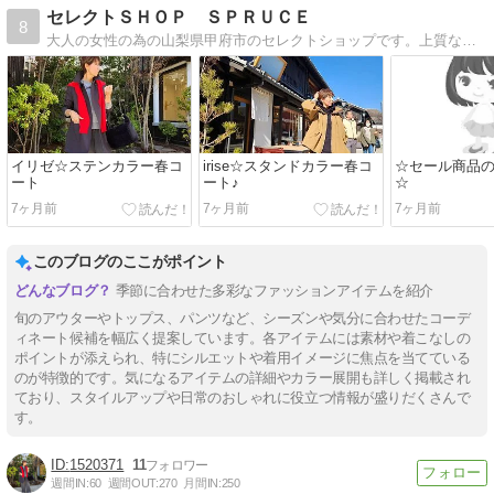
セレクトＳＨＯＰ ＳＰＲＵＣＥ
8
大人の女性の為の山梨県甲府市のセレクトショップです。上質なアイテムを数多く取り揃えています。さり気なく洗練されたおしゃれを目指す方は是非。
イリゼ☆ステンカラー春コ
irise☆スタンドカラー春コ
☆セール商品
ート
ート♪
☆
7ヶ月前
7ヶ月前
7ヶ月前
このブログのここがポイント
季節に合わせた多彩なファッションアイテムを紹介
旬のアウターやトップス、パンツなど、シーズンや気分に合わせたコーデ
ィネート候補を幅広く提案しています。各アイテムには素材や着こなしの
ポイントが添えられ、特にシルエットや着用イメージに焦点を当てている
のが特徴的です。気になるアイテムの詳細やカラー展開も詳しく掲載され
ており、スタイルアップや日常のおしゃれに役立つ情報が盛りだくさんで
す。
1520371
11
週間IN:
60
週間OUT:
270
月間IN:
250