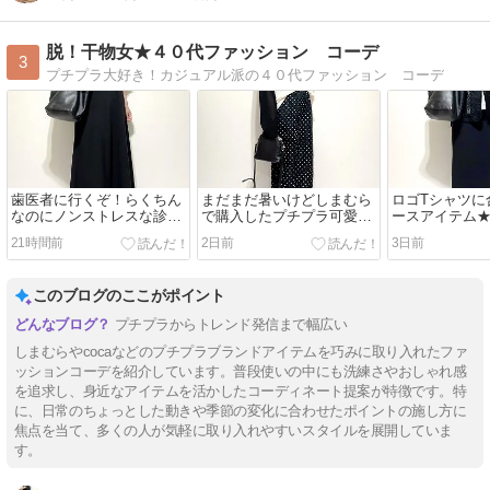
脱！干物女★４０代ファッション コーデ
3
プチプラ大好き！カジュアル派の４０代ファッション コーデ
歯医者に行くぞ！らくちん
まだまだ暑いけどしまむら
ロゴTシャツに
なのにノンストレスな診察
で購入したプチプラ可愛い
ースアイテム
コーデ
秋アイテム
もらって買っ
21時間前
2日前
3日前
このブログのここがポイント
プチプラからトレンド発信まで幅広い
しまむらやcocaなどのプチプラブランドアイテムを巧みに取り入れたファ
ッションコーデを紹介しています。普段使いの中にも洗練さやおしゃれ感
を追求し、身近なアイテムを活かしたコーディネート提案が特徴です。特
に、日常のちょっとした動きや季節の変化に合わせたポイントの施し方に
焦点を当て、多くの人が気軽に取り入れやすいスタイルを展開していま
す。