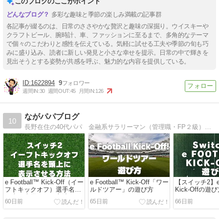
このブログのここがポイント
多彩な趣味と季節の楽しみ満載の記事群
各記事が綴るのは、日常のささやかな贅沢と趣味の深掘り。ウイスキーや
クラフトビール、腕時計、車、ファッションに至るまで、多角的なテーマ
で個々のこだわりと感性を伝えている。気軽に試せる工夫や季節の旬も巧
みに盛り込み、読者に新しい発見と小さな幸せを提示。日常の中で輝きを
見出そうとする姿勢が共感を呼ぶ、魅力的な内容を提供している。
1622894
9
週間IN:
30
週間OUT:
45
月間IN:
126
ながパパブログ
10
長野在住の40代パパ 金融系サラリーマン（管理職・FP２級）ママと息子の3人家族ブログ、仕事、買って良かった物etc定期的に更新していきます。良質なものを長く使いたいタイプです。
e Football™ Kick-Off（イー
e Football™ Kick-Off「ワー
【スイッチ2】e F
フトキックオフ）選手名を
ルドツアー」の遊び方
Kick-Offの遊
頭上に表示させる方法
60日前
65日前
66日前