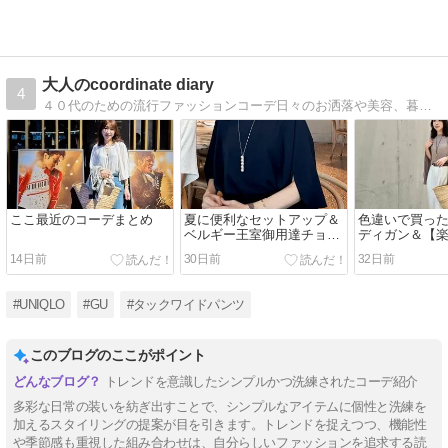
大人のcoordinate diary
4
４０代のための流行ファッションコーデ日々のお洒落や美容、暮らし、家族についてなど
ここ最近のコーデまとめ
夏に便利なセットアップ＆
色違いで買っ
ベルギー王室御用達チョコ
ディガン＆【
レート
お気に入りア
14日前
30日前
32日前
ち
#UNIQLO
#GU
#タックワイドパンツ
このブログのここがポイント
トレンドを意識したシンプルかつ洗練されたコーデ紹介
多彩な日常の装いを紡ぎ出すことで、シンプルなアイテムに個性と洗練を
加えるスタイリングの提案が目を引きます。トレンドを捉えつつ、機能性
や季節感も重視した組み合わせは、自分らしいファッションを追求する読