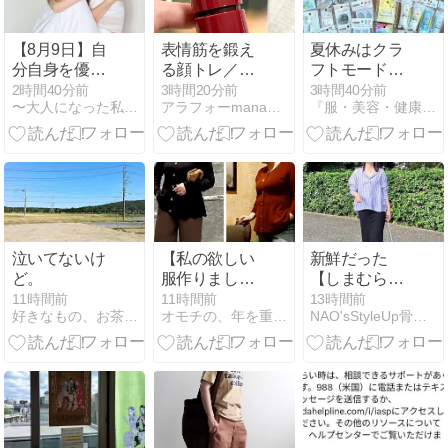
【8月9日】自
表情筋を鍛え
夏休みはクラ
分自身を優し
る顔トレ／小
フトモード。
く抱きしめる
粒バロックネ
お買い物マラ
2時間40分前
3時間20分前
3時間40分前
〜大人になった私たちの定番と習慣〜
アラフォーmanaのプチプラコーディネート
『服・美容・健康』プチプラ×アラフォー今を楽しむ♪
「セルフハ
ックレス
ソンで大慌て
グ」で精神的
でポチした話
な安心を得る
泣いてないけ
【私の欲しい
新鮮だった
ど。
服作りまし
【しまむら】
た】
シアーシャツ
11時間前
11時間前
13時間前
好きなもの、お茶と書店と大人服
オモチの、年を重ねて、おしゃれを。
NAO'sStyleUp骨格診断で選ぶＭＩＸファッション
＋2007件高レ
ビューのシー
クレットクー
ポン♪