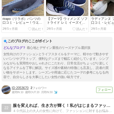
rirapo（リラポ）パンツの
【プーマ】ウィメンズ ソフ
ラディアンヌ 
口コミ・レビュー！ウエス
トライド レミ イーズイン
口コミ・レビ
ト・鼠径部の締め付け感ゼ
ランニングシューズを履い
地抜群！【PR
2年5ヶ月前
2年5ヶ月前
2年5ヶ月前
ロ！【PR】
てみた口コミ・レビュー
このブログのここがポイント
着心地とデザイン重視のリーズナブル選択肢
女性向けのファッションとライフスタイルをテーマに、軽やかで動きやす
いパンツやブラトップ、便利なグッズまで幅広く紹介しています。シンプ
ルながらも実用性やおしゃれさにこだわり、日常生活がちょっぴり楽しく
なるアイテムを丁寧に解説。サイズ感や素材の特徴にも言及し、読者の買
い物をサポートします。シーズンや用途に応じたコーデの参考にもなる内
容で、自分らしさを大事にしたい女性の強い味方です。
2053670
2
週間IN:
10
週間OUT:
20
月間IN:
30
服を変えれば、生き方が輝く！私がはじまるファッションコーデ
22
４０代以上の大人の女性に向けて、ファッションに対するお悩み解決や様々なシーンのファッションコーデとそのコツを書いています。