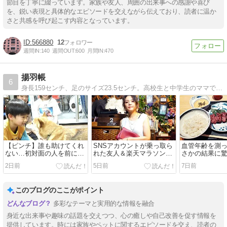
節目を丁寧に綴っています。家族や友人、周囲の出来事への感謝や喜び
を、鋭い表現と具体的なエピソードを交えながら伝えており、読者に温か
さと共感を呼び起こす内容となっています。
566880
12
週間IN:
140
週間OUT:
600
月間IN:
470
揚羽帳
6
身長159センチ、足のサイズ23.5センチ。高校生と中学生のママです（*＾＾*）♪楽天ショッピングやプチプラコーデの着画メイン。
【ピンチ】誰も助けてくれ
SNSアカウントが乗っ取ら
血管年齢を測
ない…初対面の人を前にフ
れた友人＆楽天マラソン開
さかの結果に
リーズして動けなくなる柴
始2時間限定50％オフクー
お得なクーポ
2日前
5日前
7日前
犬マメ&楽天マラソンお得
ポンが使えるショップをピ
イテム
なアイテムをピックアッ
ックアップ！
プ！！
このブログのここがポイント
多彩なテーマと実用的な情報を融合
身近な出来事や趣味の話題を交えつつ、心の癒しや自己改善を促す情報を
提供しています。時には家族やペットに関するエピソードを交え、読者の