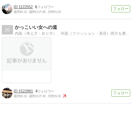
1122552
6
週間IN:
10
週間OUT:
80
月間IN:
30
かっこいい女への道
20
内面（考え方・在り方）、外面（ファッション・美容）両方を磨きながら、自分オリジナルの”かっこいい女”を目指して行こう！
1522881
4
週間IN:
10
週間OUT:
40
月間IN:
30