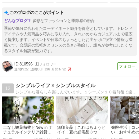
の気になるものPICK UP ■
日の気になるものPICK
人気商品いろ
UP■
気になるものPIC
このブログのここがポイント
多彩なファッションと季節感の融合
季節や気分に合わせたコーディネート紹介を得意としています。トレンド
アイテムや人気商品を巧みに取り入れ、きれいめからカジュアルまで幅広
く提案します。イベントや日常のちょっとしたお出かけに役立つ情報も満
載です。会話調の気軽さとセンスの良さが融合し、誰もが参考にしたくな
るスタイル解説が魅力です。
810596
11
週間IN:
22
週間OUT:
196
月間IN:
92
シンプルライフ × シンプルスタイル
12
シンプルな暮らしを楽しんでいます。１シーズン１０着前後で楽しむアイテム選びや選び方のコツを紹介しています＾＾
土なし観葉植物とNew in ナ
無印良品｜これはちょうど
発酵生活｜コ
チュラルインテリア雑貨
イイ！夏の必需品３つ
い！おすすめ
【PR】