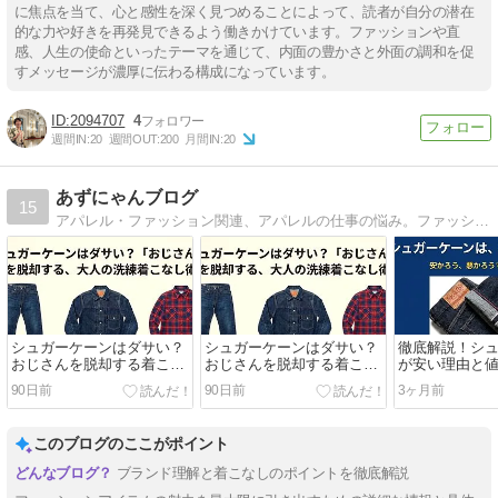
に焦点を当て、心と感性を深く見つめることによって、読者が自分の潜在
的な力や好きを再発見できるよう働きかけています。ファッションや直
感、人生の使命といったテーマを通じて、内面の豊かさと外面の調和を促
すメッセージが濃厚に伝わる構成になっています。
2094707
4
週間IN:
20
週間OUT:
200
月間IN:
20
あずにゃんブログ
15
アパレル・ファッション関連、アパレルの仕事の悩み。ファッションメインの雑誌ブログです。宜しくお願いします(* ´ ▽ ` *)ﾉ
シュガーケーンはダサい？
シュガーケーンはダサい？
徹底解説！シ
おじさんを脱却する着こな
おじさんを脱却する着こな
が安い理由と
し術
し術
質の秘密
90日前
90日前
3ヶ月前
このブログのここがポイント
ブランド理解と着こなしのポイントを徹底解説