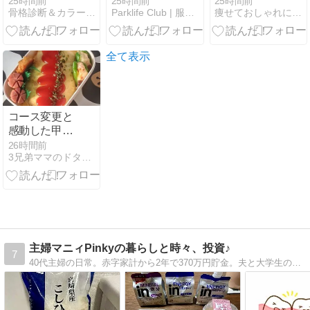
25時間前
25時間前
25時間前
骨格診断＆カラー診断で「似合う」を見つけるスタイリスト
Parklife Club | 服も、音楽も、ゲームも。
痩せておしゃれになる方法 スマートクローゼット
発売｜日向・
チャットGPT
影山フィギュ
に相談したレ
アと引き方ガ
トルトカレー
イド【オンラ
全て表示
インは9/7】
コース変更と
感動した甲子
園
26時間前
3兄弟ママのドタバタ日記
主婦マニィPinkyの暮らしと時々、投資♪
7
40代主婦の日常。赤字家計から2年で370万円貯金。夫と大学生の子の3人家族の暮らし。