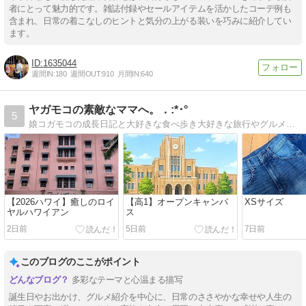
者にとって魅力的です。雑誌付録やセールアイテムを活かしたコーデ例も
含まれ、日常の着こなしのヒントと気分の上がる装いを巧みに紹介してい
ます。
1635044
週間IN:
180
週間OUT:
910
月間IN:
640
ヤガモコの素敵なママへ。．:*･°
5
娘コガモコの成長日記と大好きな食べ歩き大好きな旅行やグルメ、ファッション、コスメなどもご紹介していきま〜す！
【2026ハワイ】癒しのロイ
【高1】オープンキャンパ
XSサイズ
ヤルハワイアン
ス
2日前
5日前
7日前
このブログのここがポイント
多彩なテーマと心温まる描写
誕生日やお出かけ、グルメ紹介を中心に、日常のささやかな幸せや人生の