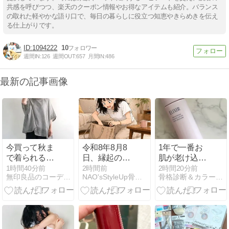
共感を呼びつつ、楽天のクーポン情報やお得なアイテムも紹介。バランス
の取れた軽やかな語り口で、毎日の暮らしに役立つ知恵やきらめきを伝え
る仕上がりです。
1094222
10
週間IN:
126
週間OUT:
657
月間IN:
486
最新の記事画像
今買って秋ま
令和8年8月8
1年で一番お
で着られる！
日、縁起のい
肌が老け込む
妻156cmが毎
い日に私は大
季節を迎える
1時間40分前
2時間前
2時間20分前
無印良品のコーデネートパトロール
NAO'sStyleUp骨格診断で選ぶＭＩＸファッション
骨格診断＆カラー診断で「似合う」を見つけるスタイリスト
年着ている
事なものなく
前に
「大人の無敵
しました
ブラウス」