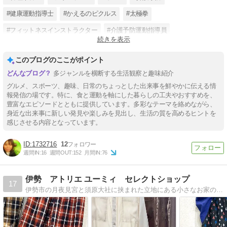
#健康運動指導士
#かえるのピクルス
#太極拳
#フィットネスインストラクター
#介護予防運動指導員
続きを表示
#介護予防総合サポート倶楽部
#若い内から介護予防
#健康寿命延伸
このブログのここがポイント
多ジャンルを横断する生活観察と趣味紹介
グルメ、スポーツ、趣味、日常のちょっとした出来事を鮮やかに伝える情
報発信の場です。特に、食と運動を軸にした暮らしの工夫やおすすめを、
豊富なエピソードとともに提供しています。多彩なテーマを絡めながら、
身近な出来事に新しい発見や楽しみを見出し、生活の質を高めるヒントを
感じさせる内容となっています。
1732716
12
週間IN:
16
週間OUT:
152
月間IN:
76
伊勢 アトリエ ユーミィ セレクトショップ
17
伊勢市の月夜見宮と須原大社に挟まれた立地にある小さなお家の様なセレクトショップです。国内外のお洋服やファッション小物を中心に扱っております。デザイナー経験を活かして、ファッションの楽しみを提案出来れば幸いです。アトリエ ユーミィ