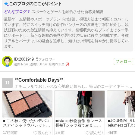
このブログのここがポイント
スポーツとゲームを融合させた新感覚解説
最新ゲーム情報やスポーツブランドの詳細、視聴方法まで幅広くカバーし
ています。特にスイッチ向けの新作やシリーズの変遷を丁寧に紹介し、競
技観戦のための放送情報も抑えています。情報収集からプレイまでを一手
にサポートし、新たな趣味の発見や選択肢の拡充に役立つ構成です。各種
リアルとバーチャルの融合を追求し、知りたい情報を鮮やかに提示してい
ます。
2081949
5
週間IN:
24
週間OUT:
54
月間IN:
102
**Comfortable Days**
11
ナチュラルでおしゃれな心地良い暮らし。毎日のコーディネートと共にナチュラルなアイテムをご紹介。
■ この秋に使いたいデパコ
■ista-ire秋物新作 裾レース
■JOURNAL S
スアイシャドウパレット＊
長袖Tシャツ着てみました
relumeロゴ
神トク最大30%OFFクーポ
＊神トク最大30%OFFクー
ネンパンツで
17時間前
2日前
4日前
ン対象商品いろいろ＊今日
ポン対象商品いろいろ＊今
＊ポチしたも