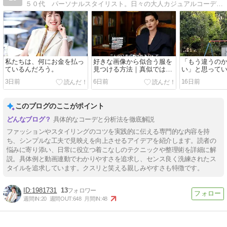
５０代 パーソナルスタイリスト。日々の大人カジュアルコーデの作り方
私たちは、何にお金を払っ
好きな画像から似合う服を
「もう違うの
ているんだろう。
見つける方法｜真似ではな
い」と思ってい
く自分らしいコーデを作る
3日前
6日前
16日前
コツ
このブログのここがポイント
具体的なコーデと分析法を徹底解説
ファッションやスタイリングのコツを実践的に伝える専門的な内容を持
ち、シンプルな工夫で見映えを向上させるアイデアを紹介します。読者の
悩みに寄り添い、日常に役立つ着こなしのテクニックや整理術を詳細に解
説。具体例と動画連動でわかりやすさを追求し、センス良く洗練されたス
タイルを追求しています。クスリと笑える親しみやすさも特徴です。
1981731
13
週間IN:
20
週間OUT:
648
月間IN:
48