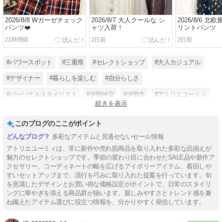
2026/8/8 Wガーゼチェック
2026/8/7 大人クールな シ
2026/8/6 北
パンツ❤️
ャツ入荷！
リントパンツ
21時間前
2日前
2日前
#パワースポット
#三重県
#セレクトショップ
#大人カジュアル
#デザイナー
#暮らしを楽しむ
#自分らしさ
#パーソナルスタイリスト
#伊勢神宮
#伊勢市
#アトリエユーミィ
続きを表示
#個性派
このブログのここがポイント
多彩なアイテムと見逃せないセール情報
アトリエユーミィは、常に新作や売れ筋商品を取り入れた多彩な品揃えが
魅力のセレクトショップです。季節の変わり目に合わせたSALE品や新作ア
クセサリー、コーディネートの幅を広げるアイボリーアイテム、着回しや
すいセットアップまで、流行を巧みに取り入れた提案を行っています。旬
を意識したデザインとお買い得な価格設定がポイントで、日常のスタイリ
ングに華やぎを添える商品群が揃います。親しみやすさとトレンド感を兼
ね備えたアイテム選びに役立つ情報を、分かりやすく発信しています。