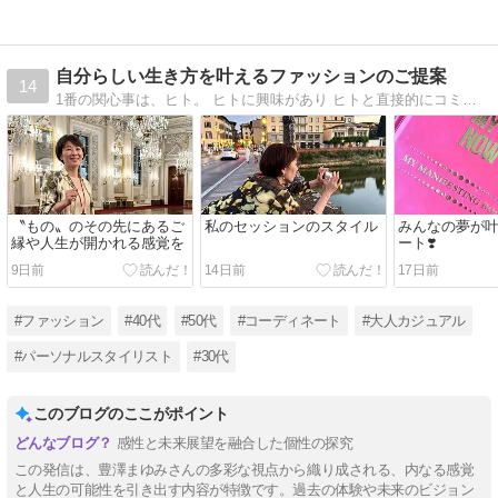
自分らしい生き方を叶えるファッションのご提案
14
1番の関心事は、ヒト。 ヒトに興味があり ヒトと直接的にコミュニュケーションを育む中 なにかを生みだしたり 新しい気づきがあったり よりハッピーに 自分らしい毎日を送るための どなたかのお役にたてますように
〝もの〟のその先にあるご
私のセッションのスタイル
みんなの夢が
縁や人生が開かれる感覚を
ート❣️
9日前
14日前
17日前
#ファッション
#40代
#50代
#コーディネート
#大人カジュアル
#パーソナルスタイリスト
#30代
このブログのここがポイント
感性と未来展望を融合した個性の探究
この発信は、豊澤まゆみさんの多彩な視点から織り成される、内なる感覚
と人生の可能性を引き出す内容が特徴です。過去の体験や未来のビジョン