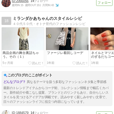
2066056
14
週間IN:
15
週間OUT:
151
月間IN:
43
ミランダかあちゃんのスタイルレシピ
18
４０代５０代・オトナ世代のファッションレシピ
商品企画の舞台裏話ちゃ
ファージレ着回しコーデ
ネイルとマツ
う。その（１）
のずるだらコ
5ヶ月前
1年前
1年前
このブログのここがポイント
異なるテーマを扱う多彩なファッションネタ集と季節感
最新のトレンドアイテムからコーデ術、コレクション情報まで幅広くカバ
ー。新作紹介や着こなし提案、ブランドとのリンクもあり、自分らしいス
タイルを見つけるアイデアが満載です。読みやすく親しみやすい文章で、
日々のファッションライフに役立つ内容になっています。
1884579
14