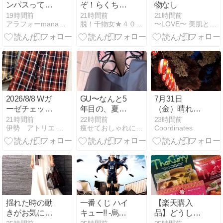
ンパスって親
ぞ！らくちん
物なし
は何を着で行
なのにノンス
19時間前
21時間前
21時間前
アラフォーmanaのプチプラコーディネート
脱！干物女★４０代ファッション コーデ
〜LOVE〜 美肌と恋を求めて
けばいい？
トレスな診察
コーデ
2026/8/8 Wガ
GU〜なんと5
7月31日
ーゼチェック
年目の、夏の
（金）晴れの
パンツ❤️
サンダル
ち曇り 「数十
21時間前
22時間前
23時間前
伊勢 アトリエ ユーミィ セレクトショップ
痩せておしゃれになる方法 スマートクローゼット
Coordinates
年ぶりに踊る
盆踊り」
揺れた時の動
一番くじ ハイ
【楽天購入
きがお気に入
キュー!! -烏野
品】どうしよ
り
の未来-、8/15
うもなくて、