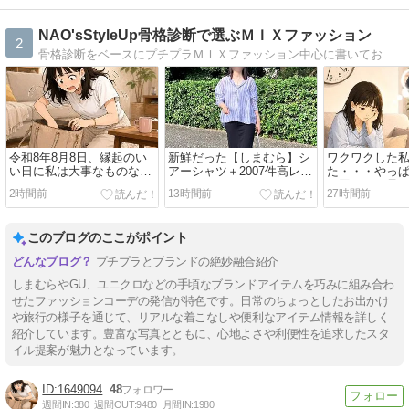
NAO'sStyleUp骨格診断で選ぶＭＩＸファッション
2
骨格診断をベースにプチプラＭＩＸファッション中心に書いております。KADOKAWAより「骨格診断アドバイザーNAOの本当に「似合う服」で人生が変わる」を出版
令和8年8月8日、縁起のい
新鮮だった【しまむら】シ
ワクワクした
い日に私は大事なものなく
アーシャツ＋2007件高レビ
た・・・やっ
しました
ューのシークレットクーポ
り回される母
2時間前
13時間前
27時間前
ン♪
このブログのここがポイント
プチプラとブランドの絶妙融合紹介
しまむらやGU、ユニクロなどの手頃なブランドアイテムを巧みに組み合わ
せたファッションコーデの発信が特色です。日常のちょっとしたお出かけ
や旅行の様子を通じて、リアルな着こなしや便利なアイテム情報を詳しく
紹介しています。豊富な写真とともに、心地よさや利便性を追求したスタ
イル提案が魅力となっています。
1649094
48
週間IN:
380
週間OUT:
9480
月間IN:
1980