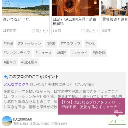
泣いてないけど。
日記 / KALDI購入品 / 消費
震災報道と違
税減税
11時間前
3日前
6日前
#主婦
#ファッション
#読書
#アラフィフ
#40代
#シンプルライフ
#ニュース
#50代
#エッセイ
#自分軸
#生き方
#自分磨き
このブログのここがポイント
鋭い視点と実体験に基づくリアルな描写
多彩なテーマを扱いながらも、日常の中で刺激と気づきを与えるブログ
は、ファッションから社会問題、趣味まで幅広く語られています。個人的
な感性と率直な意見を通じて、読者が共感できるリアルな声を届けること
【Tips】気になるブログをフォロー。

登録不要。更新を逃さずキャッチ！
に重きを置き、情報と感性が絶妙に融合した内容が特徴です。
閉じる
2090560
週間IN:
513
週間OUT:
4959
月間IN:
1665