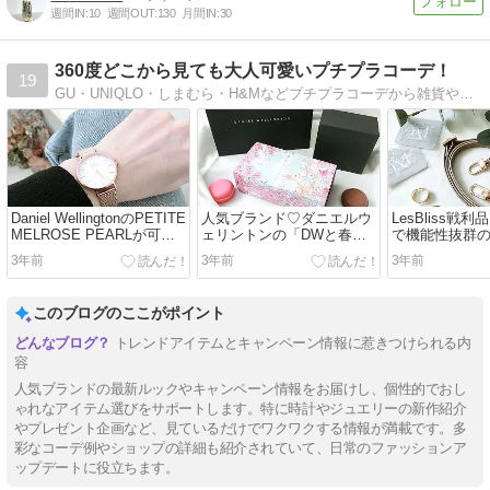
週間IN:
10
週間OUT:
130
月間IN:
30
360度どこから見ても大人可愛いプチプラコーデ！
19
GU・UNIQLO・しまむら・H&Mなどプチプラコーデから雑貨や美容も◎ママになってもファッションやキレイを頑張りたいアラフォーママのブログ
Daniel WellingtonのPETITE
人気ブランド♡ダニエルウ
LesBliss戦
MELROSE PEARLが可愛
ェリントンの「DWと春を
で機能性抜群
い♡
呼べ」キャンペーン！
ルダーと華や
3年前
3年前
3年前
このブログのここがポイント
トレンドアイテムとキャンペーン情報に惹きつけられる内
容
人気ブランドの最新ルックやキャンペーン情報をお届けし、個性的でおし
ゃれなアイテム選びをサポートします。特に時計やジュエリーの新作紹介
やプレゼント企画など、見ているだけでワクワクする情報が満載です。多
彩なコーデ例やショップの詳細も紹介されていて、日常のファッションア
ップデートに役立ちます。