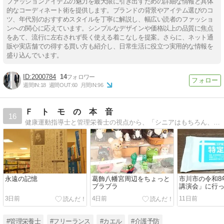
ファッションアイテムの魅力を最大限に引き出すための詳細な情報と具体
的なコーディネート術を提供します。ブランドの背景やアイテム選びのコ
ツ、年代別のおすすめスタイルを丁寧に解説し、幅広い読者のファッショ
ンへの関心に応えています。シンプルなデザインや価格以上の品質に焦点
をあて、流行に左右されず長く使える着こなしを提案。さらに、ネット通
販や実店舗での得する買い方も紹介し、日常生活に役立つ実用的な情報を
盛り込んでいます。
2000784
14
週間IN:
18
週間OUT:
60
月間IN:
96
Ｆ ト モ の 本 音
16
健康運動指導士と管理栄養士の視点から、「シニアはもちろん、若い内からの介護予防」をモットーに活動し介護予防に力を注いでいる人間のブログです。介護予防に対する想いや栄養や食の事、趣味のファッションや蛙についても書いています。
永遠の記憶
葛飾八幡宮周辺をちょっと
市川市の令和8
ブラブラ
講演会」に行
3日前
4日前
11日前
#管理栄養士
#フリーランス
#カエル
#介護予防