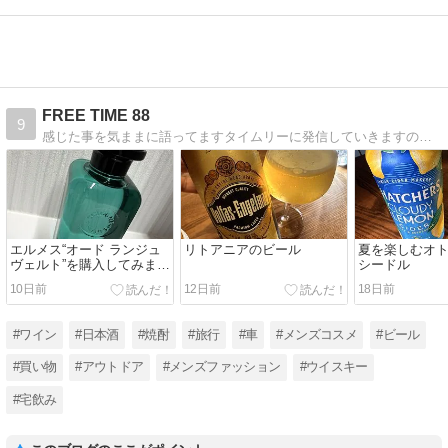
FREE TIME 88
9
感じた事を気ままに語ってますタイムリーに発信していきますので遊びに来てください。
エルメス“オード ランジュ
リトアニアのビール
夏を楽しむオ
ヴェルト”を購入してみまし
シードル
た
10日前
12日前
18日前
#ワイン
#日本酒
#焼酎
#旅行
#車
#メンズコスメ
#ビール
#買い物
#アウトドア
#メンズファッション
#ウイスキー
#宅飲み