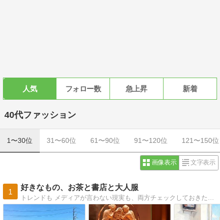
人気
フォロー数
急上昇
新着
40代ファッション
1〜30位
31〜60位
61〜90位
91〜120位
121〜150位
画像表示
文字表示
好きなもの、お茶と書店と大人服
1
トレンドも メディアが言わない現実も、両方チェックしておきたい アラフィフ主婦のFind＆Reflect