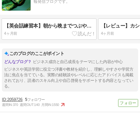
報発信ブログです。
【英会話練習本】朝から晩までつぶやく英語表現200
4ヶ月前
4ヶ月前
このブログのここがポイント
ビジネス成功と自己成長をテーマにした内容が中心
ビジネスや英語学習に役立つ洋書や教材を紹介し、理解しやすさや学習方
法に焦点を当てている。実際の経験談やレベルに応じたアドバイスも掲載
されており、読者のスキル向上や自己啓発をサポートする内容となってい
る。
2059726
5
週間IN:
370
週間OUT:
140
月間IN:
1550