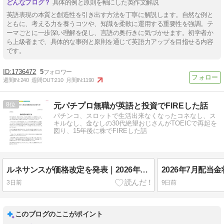
具体的例と原則を軸にした英作文解説
英語表現の本質と創造性を引き出す方法を丁寧に解説します。自然な例と
ともに、考える力を養うコツや、知識を柔軟に運用する重要性を強調。テ
ーマごとに一歩深い理解を促し、言語の奥行きに気づかせます。初学者か
ら上級者まで、具体的な事例と原則を通じて英語力アップを目指せる内容
です。
1736472
5
週間IN:
240
週間OUT:
210
月間IN:
1190
8
元パチプロ無職が英語と投資でFIREした話
パチンコ、スロットで生活出来なくなったコネなし、ス
キルなし、金なしの30代絶望おじさんがTOEICで再起を
図り、15年後に株でFIREした話
ルネサンスが価格改定を発表｜2026年10月からの月会費値上げまとめ
2026年7月配当
3日前
9日前
このブログのここがポイント