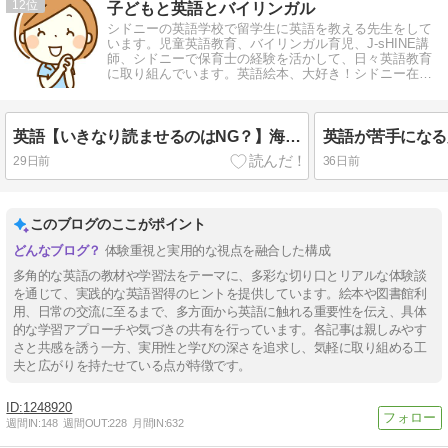
12
子どもと英語とバイリンガル
シドニーの英語学校で留学生に英語を教える先生をして
います。児童英語教育、バイリンガル育児、J-sHINE講
師、シドニーで保育士の経験を活かして、日々英語教育
に取り組んでいます。英語絵本、大好き！シドニー在
住、23年。
英語【いきなり読ませるのはNG？】海外の英語学校のリーディング指導を公開！
29日前
36日前
このブログのここがポイント
体験重視と実用的な視点を融合した構成
多角的な英語の教材や学習法をテーマに、多彩な切り口とリアルな体験談
を通じて、実践的な英語習得のヒントを提供しています。絵本や図書館利
用、日常の交流に至るまで、多方面から英語に触れる重要性を伝え、具体
的な学習アプローチや気づきの共有を行っています。各記事は親しみやす
さと共感を誘う一方、実用性と学びの深さを追求し、気軽に取り組める工
夫と広がりを持たせている点が特徴です。
1248920
週間IN:
148
週間OUT:
228
月間IN:
632