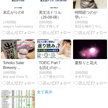
末広がりの8
英文法ドリル
時間経つのが
（26-08-08）
早い･･･
17時間前
18時間前
19時間前
swipe's hatenadiary
恐れず侮らず
英語を極めてやんよ！
Tohoku Sake
TOEIC Part 7
夏祭りと花火
Brewery
を読むのが遅
Itinerary: Best
い原因は「返
20時間前
19時間前
20時間前
中水平日記
Mai and Chris Travel
スコア優先のTOEIC勉強法
Local Sake &
り読み」？前
Breweries to
から読むため
Visit in
の練習法
Northeast
全て表示
Japan