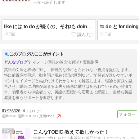
ーから紹介します
like には to do が続くの、それtも doing が続くの？
to do と for d
19日前
31日前
このブログのここがポイント
イメージ重視の英文法解説と実践指導
英語の文法と表現に対し、伝統的な枠にとらわれない視点を提供します。
特に前置詞や冠詞、動名詞と現在分詞の区別など、学習者が迷いやすいポ
イントをイメージと結び付けてわかりやすく解説します。理論と実践を融
合させ、瞬時に理解が深まる工夫が随所に散りばめられているのが特徴で
す。初級者から中級者まで、英語の基礎から応用まで網羅し、自然な英語
感覚を養うサポートを追求します。
956326
4
週間IN:
70
週間OUT:
300
月間IN:
290
23
こんなTOEIC 教えて欲しかった！
学校では教わらない本質的な英語に迫りますバンクーバ