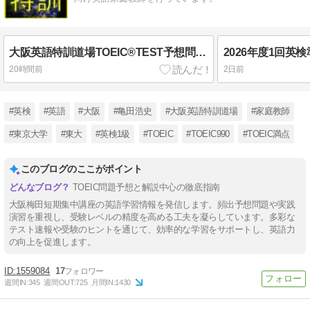
大阪英語特訓道場TOEIC®TEST予想問題 No. 712
20時間前
2日前
#英検
#英語
#大阪
#亀田浩史
#大阪英語特訓道場
#家庭教師
#東京大学
#東大
#英検1級
#TOEIC
#TOEIC990
#TOEIC満点
このブログのここがポイント
TOEIC問題予想と解説中心の徹底指南
大阪梅田短期集中講座の英語学習情報を発信します。頻出予想問題や実践
演習を重視し、受験レベルの精度を高める工夫を凝らしています。多彩な
テスト速報や受験のヒントを通じて、効率的な学習をサポートし、英語力
の向上を促進します。
1559084
17
週間IN:
345
週間OUT:
725
月間IN:
1430