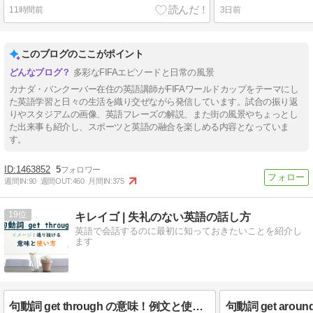
11時間前
3日前
このブログのここがポイント
多彩なFIFAエピソードと日常の風景
カナダ・バンクーバー在住の英語講師がFIFAワールドカップをテーマにし
た英語学習と日々の生活を織り交ぜながら発信しています。試合の振り返
りやスタジアムの画像、英語フレーズの解説、また街の風景やちょっとし
た出来事も紹介し、スポーツと英語の融合を楽しめる内容となっていま
す。
1463852
5
週間IN:
90
週間OUT:
460
月間IN:
375
19
キレイゴ | 失礼のない英語の話し方
英語で会話するのに最初に知っておきたいことを紹介し
ます
句動詞 get through の意味！例文と使い方を解説します