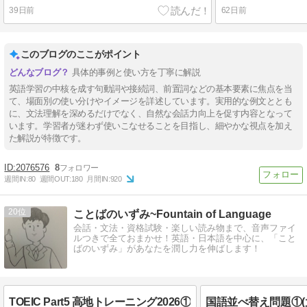
39日前
62日前
このブログのここがポイント
具体的事例と使い方を丁寧に解説
英語学習の中核を成す句動詞や接続詞、前置詞などの基本要素に焦点を当
て、場面別の使い分けやイメージを詳述しています。実用的な例文ととも
に、文法理解を深めるだけでなく、自然な会話力向上を促す内容となって
います。学習者が迷わず使いこなせることを目指し、細やかな視点を加え
た解説が特徴です。
2076576
8
週間IN:
80
週間OUT:
180
月間IN:
920
20
ことばのいずみ~Fountain of Language
会話・文法・資格試験・楽しい読み物まで、音声ファイ
ルつきで全ておまかせ！英語・日本語を中心に、「こと
ばのいずみ」があなたを潤し力を伸ばします！
TOEIC Part5 高地トレーニング2026①