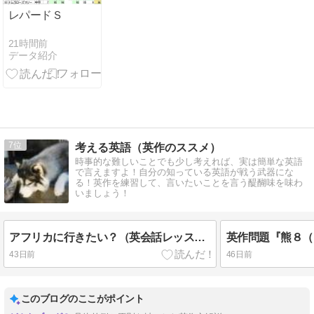
レパードＳ
21時間前
データ紹介
7
考える英語（英作のススメ）
時事的な難しいことでも少し考えれば、実は簡単な英語
で言えますよ！自分の知っている英語が戦う武器にな
る！英作を練習して、言いたいことを言う醍醐味を味わ
いましょう！
アフリカに行きたい？（英会話レッスンより）
43日前
46日前
このブログのここがポイント