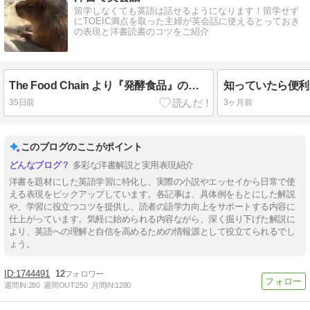
留学しなくても英語は話せるようになります！留学せず
にTOEIC満点を取った主婦が英会話に使えるとっておき
の表現と洋書読書のコツをご紹介
The Food Chain より『発酵食品』の話① readyを使った表現
35日前
3ヶ月前
このブログのここがポイント
多彩な洋書解説と実用表現紹介
洋書を題材にした英語学習に特化し、実際の小説やエッセイから日常で使
える表現をピックアップしています。各記事は、具体例をもとにした解説
や、学習に役立つコツを提供し、読者の語学力向上をサポートする内容に
仕上がっています。気軽に始められる内容ながら、深く掘り下げた解説に
より、英語への理解と自信を高めるための情報源として役立てられるでし
ょう。
1744491
12
週間IN:
280
週間OUT:
250
月間IN:
1280