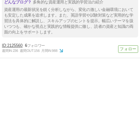
多角的な資産運用と実践的学習法の紹介
資産運用の最新状況を鋭く分析しながら、変化の激しい金融環境において
も安定した成果を追求します。また、英語学習や試験対策など実用的な学
習法を具体的に解説し、スキルアップのヒントを提示。幅広いテーマを扱
いつつも、確かな視点と実践的な情報提供に徹し、読者の資産と知識の両
面の向上をサポートします。
2125560
6
週間IN:
236
週間OUT:
156
月間IN:
988