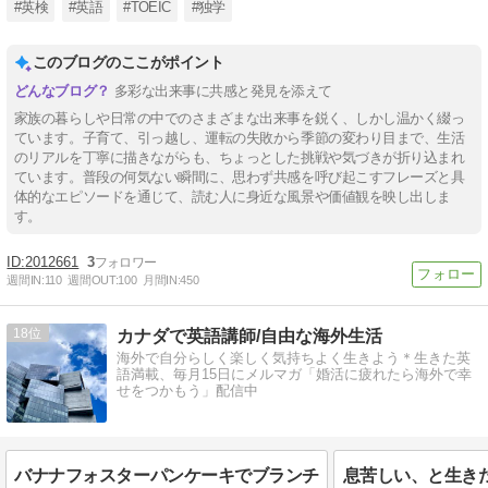
#英検
#英語
#TOEIC
#独学
このブログのここがポイント
多彩な出来事に共感と発見を添えて
家族の暮らしや日常の中でのさまざまな出来事を鋭く、しかし温かく綴っ
ています。子育て、引っ越し、運転の失敗から季節の変わり目まで、生活
のリアルを丁寧に描きながらも、ちょっとした挑戦や気づきが折り込まれ
ています。普段の何気ない瞬間に、思わず共感を呼び起こすフレーズと具
体的なエピソードを通じて、読む人に身近な風景や価値観を映し出しま
す。
2012661
3
週間IN:
110
週間OUT:
100
月間IN:
450
18
カナダで英語講師/自由な海外生活
海外で自分らしく楽しく気持ちよく生きよう＊生きた英
語満載、毎月15日にメルマガ「婚活に疲れたら海外で幸
せをつかもう」配信中
バナナフォスターパンケーキでブランチ
息苦しい、と生き