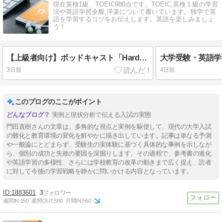
現在英検1級、TOEIC980点です。TOEIC,英検１級の学習
法や英語学習全般,洋楽について書いています。独学で英
語を学習するコツをお伝えします。英語を楽しみましょ
う！
【上級者向け】ポッドキャスト「Hardcore History」で英語と世界史を同時に学ぶ
3日前
4日前
このブログのここがポイント
実例と現状分析で伝える入試の実態
門田直樹さんの文章は、多角的な視点と実例を駆使して、現代の大学入試
の難化と教育環境の変化を鮮やかに描き出しています。記事は単なる予測
や一般論にとどまらず、受験生の実体験に基づく具体的な事例を示しなが
ら、個別の成功と失敗の要因を深掘りします。その過程で、参考書の進化
や英語学習の多様性、さらには学校教育の改革の動きまで広く捉え、読者
に対して今後の学習戦略を静かに問いかける内容となっています。
1883601
3
週間IN:
150
週間OUT:
580
月間IN:
560