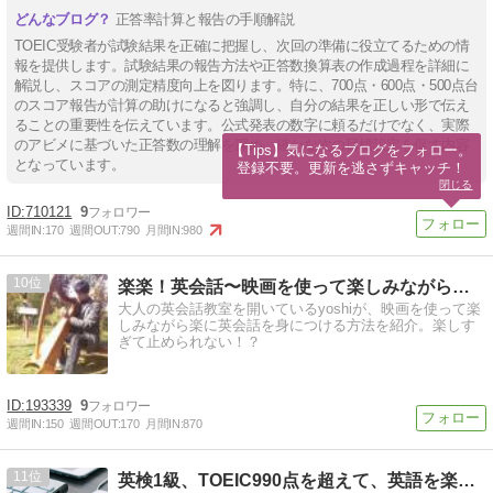
正答率計算と報告の手順解説
TOEIC受験者が試験結果を正確に把握し、次回の準備に役立てるための情
報を提供します。試験結果の報告方法や正答数換算表の作成過程を詳細に
解説し、スコアの測定精度向上を図ります。特に、700点・600点・500点台
のスコア報告が計算の助けになると強調し、自分の結果を正しい形で伝え
ることの重要性を伝えています。公式発表の数字に頼るだけでなく、実際
のアビメに基づいた正答数の理解を深め、確かな次の目標設定を促す内容
【Tips】気になるブログをフォロー。

となっています。
登録不要。更新を逃さずキャッチ！
閉じる
710121
9
週間IN:
170
週間OUT:
790
月間IN:
980
10
楽楽！英会話〜映画を使って楽しみながら自然な英語を身につける
大人の英会話教室を開いているyoshiが、映画を使って楽
しみながら楽に英会話を身につける方法を紹介。楽しす
ぎて止められない！？
193339
9
週間IN:
150
週間OUT:
170
月間IN:
870
11
英検1級、TOEIC990点を超えて、英語を楽しむブログ