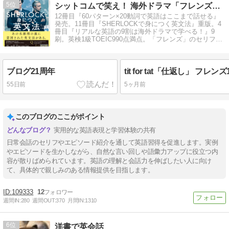
5
シットコムで笑え！ 海外ドラマ「フレンズ」英語攻略ガイド
12冊目『60パターン×20動詞で英語はここまで話せる』
発売。11冊目『SHERLOCKで身につく英文法』重版。4
冊目『リアルな英語の9割は海外ドラマで学べる！』9
刷。英検1級TOEIC990点満点。「フレンズ」のセリフを
解説
ブログ21周年
tit for tat「仕返し」 フレン
55日前
5ヶ月前
このブログのここがポイント
実用的な英語表現と学習体験の共有
日常会話のセリフやエピソード紹介を通して英語習得を促進します。実例
やエピソードを生かしながら、自然な言い回しや語彙力アップに役立つ内
容が散りばめられています。英語の理解と会話力を伸ばしたい人に向け
て、具体的で親しみのある情報提供を目指します。
109333
12
週間IN:
280
週間OUT:
370
月間IN:
1310
6
洋書で英会話