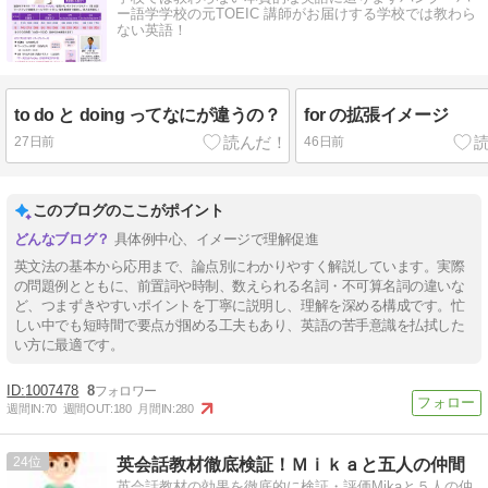
ー語学学校の元TOEIC 講師がお届けする学校では教わら
ない英語！
to do と doing ってなにが違うの？
for の拡張イメージ
27日前
46日前
このブログのここがポイント
具体例中心、イメージで理解促進
英文法の基本から応用まで、論点別にわかりやすく解説しています。実際
の問題例とともに、前置詞や時制、数えられる名詞・不可算名詞の違いな
ど、つまずきやすいポイントを丁寧に説明し、理解を深める構成です。忙
しい中でも短時間で要点が掴める工夫もあり、英語の苦手意識を払拭した
い方に最適です。
1007478
8
週間IN:
70
週間OUT:
180
月間IN:
280
24
英会話教材徹底検証！Ｍｉｋａと五人の仲間
英会話教材の効果を徹底的に検証・評価Mikaと５人の仲