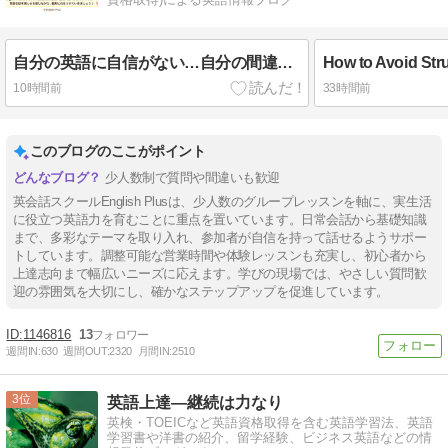
自分の英語に自信がない…自分の間違いに自分で気づける基礎英語力をつける第一歩！English Plusレッスン受講生用2026年5月2週英語レッスンの復習
10時間前
33時間前
このブログのここがポイント
少人数制で質問や間違いも歓迎
英会話スクールEnglish Plusは、少人数のグループレッスンを軸に、実生活
に役立つ英語力を育むことに重点を置いています。日常会話から基礎知識
まで、多彩なテーマを取り入れ、参加者が自信を持って話せるようサポー
トしています。調整可能な営業時間や体験レッスンも充実し、初心者から
上達志向まで幅広いニーズに応えます。学びの現場では、やさしい質問歓
迎の雰囲気を大切にし、確かなステップアップを促進しています。
1146816
13
週間IN:
630
週間OUT:
2320
月間IN:
2510
3
英語上達―継続は力なり
英検・TOEICなど英語資格取得を含む英語学習法、英語
学習書や洋書の紹介、留学経験、ビジネス英語などの情