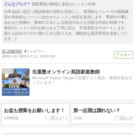
実践重視の暗唱と多彩なレッスン内容
日常会話に役立つ英語表現の習得を目的とし、実用的なフレーズの暗唱練
習や具体的なシーンに合わせたレッスン内容を提供します。季節や行事に
合わせた情報や、教材の工夫による英語力向上を目指す内容が特徴です。
毎回のレッスン日やお知らせも丁寧に伝え、学習意欲をサポートします。
新たな試みやコロナ禍の工夫も取り入れ、継続的な英語学習を促進してい
ます。}
2096343
4
週間IN:
120
週間OUT:
110
月間IN:
590
16
生葉塾オンライン英語家庭教師
Microsoft Teams Skypeで共通テスト英語・英検対策を行
っています！
お盆も授業をお願いします！
第一志望は譲れない？
28時間前
2日前