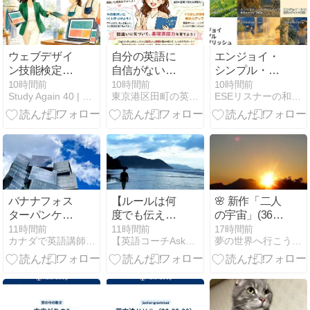
ウェブデザイ
自分の英語に
エンジョイ・
ン技能検定3
自信がない…
シンプル・イ
級に合格した
自分の間違い
ングリッシュ
10時間前
10時間前
10時間前
Study Again 40 | 40代、勉強し直す人へ。
東京港区田町の英語学校English Plus英語講師ブログ
ESEリスナーの和訳＆チャンク解説ブログ
ら次は？40代
に自分で気づ
今週のチャン
の活かし方と
ける基礎英語
ク解説まとめ
2級への道
力をつける第
（8/3〜8/7）
一歩！English
Plusレッスン
受講生用2026
年5月2週英語
レッスンの復
バナナフォス
【ルールは何
🌸 新作「二人
習
ターパンケー
度でも伝えれ
の宇宙」(36)
キでブランチ
ばいい】
UFOの地球上
11時間前
11時間前
17時間前
カナダで英語講師/自由な海外生活
【英語コーチAska】たった3ヶ月でなりたい自分に!!
夢の世界へ行こうＵＳＡ実践英会話
核全廃計画 🍒
英検3分自己
判定