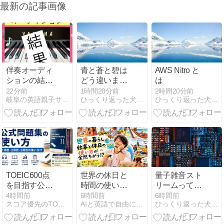
最新の記事画像
伴奏オーディ
青と蒼と碧は
AWS Nitro と
ションの結
どう違います
は
果！
か？
22分前
1時間20分前
2時間20分前
岐阜の英語親子サークル！ぶんぶんばちえいごクラブ
ひっくり返った犬小屋に逃げろ
ひっくり返った犬小屋に逃げろ
TOEIC600点
世界の休日と
量子雑音スト
を目指す公式
時間の使い方
リームってど
問題集の使い
を比べてみた
れくらいすご
4時間前
6時間前
6時間前
スコア優先のTOEIC勉強法
AIと英語で自由に働く研究所
ひっくり返った犬小屋に逃げろ
方｜1周目・2
ら、人生観が
いの？
周目・3周目
ちょっと変わ