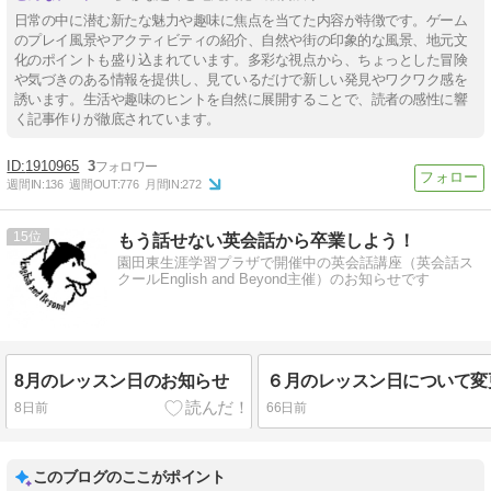
日常の中に潜む新たな魅力や趣味に焦点を当てた内容が特徴です。ゲーム
のプレイ風景やアクティビティの紹介、自然や街の印象的な風景、地元文
化のポイントも盛り込まれています。多彩な視点から、ちょっとした冒険
や気づきのある情報を提供し、見ているだけで新しい発見やワクワク感を
誘います。生活や趣味のヒントを自然に展開することで、読者の感性に響
く記事作りが徹底されています。
1910965
3
週間IN:
136
週間OUT:
776
月間IN:
272
15
もう話せない英会話から卒業しよう！
園田東生涯学習プラザで開催中の英会話講座（英会話ス
クールEnglish and Beyond主催）のお知らせです
8月のレッスン日のお知らせ
8日前
66日前
このブログのここがポイント