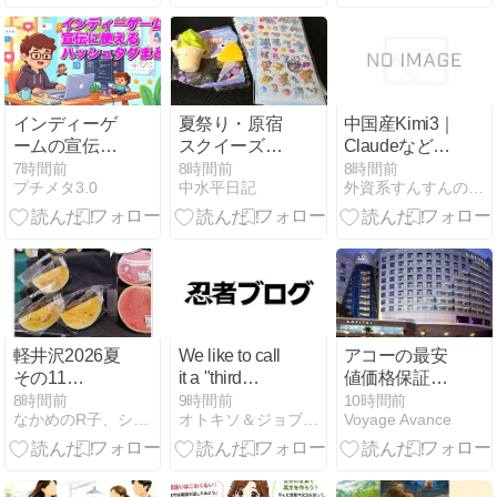
でやること
った
インディーゲ
夏祭り・原宿
中国産Kimi3｜
ームの宣伝に
スクイーズ・
Claudeなどの
使えるハッシ
ボンボンドロ
有料プラン級
7時間前
8時間前
8時間前
プチメタ3.0
中水平日記
外資系すんすんの秘密メモ｜人生を豊かにする考え方と戦略
ュタグまとめ
ップシール
が無料で使え
る最新AIと
は？
軽井沢2026夏
We like to call
アコーの最安
その11
it a "third
値価格保証に
TSURUYA
place." It's not
ついて
8時間前
9時間前
10時間前
なかめのR子、シアトルで駐妻になる。
オトキソ＆ジョブキソ＆モテキソノート
Voyage Avance
your home. It's
not your work.