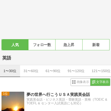
人気
フォロー数
急上昇
新着
英語
1〜30位
31〜60位
61〜90位
91〜120位
121〜150位
画像表示
文字表示
1
夢の世界へ行こうＵＳＡ実践英会話
実践英会話・ビジネス英語・受験英語・英検｛TOEIC &
TOEFL & センター入試英語にも対応｝