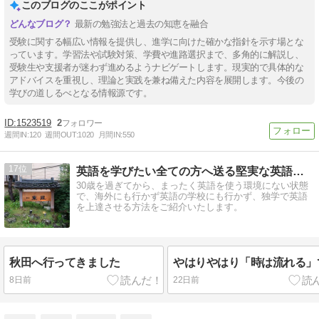
このブログのここがポイント
最新の勉強法と過去の知恵を融合
受験に関する幅広い情報を提供し、進学に向けた確かな指針を示す場とな
っています。学習法や試験対策、学費や進路選択まで、多角的に解説し、
受験生や支援者が迷わず進めるようナビゲートします。現実的で具体的な
アドバイスを重視し、理論と実践を兼ね備えた内容を展開します。今後の
学びの道しるべとなる情報源です。
1523519
2
週間IN:
120
週間OUT:
1020
月間IN:
550
17
英語を学びたい全ての方へ送る堅実な英語独学方法〜過去の振返り
30歳を過ぎてから、まったく英語を使う環境にない状態
で、海外にも行かず英語の学校にも行かず、独学で英語
を上達させる方法をご紹介いたします。
秋田へ行ってきました
やはりやはり「時は流れる」
8日前
22日前