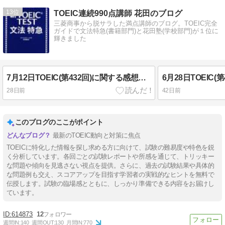
13
TOEIC連続990点講師 花田のブログ
三菱商事から脱サラした満点講師のブログ。TOEIC完全
ガイドで文法特急(書籍部門)と花田塾(学校部門)が１位に
輝きました
7月12日TOEIC(第432回)に関する感想・難易度・速報 午前の部
28日前
42日前
このブログのここがポイント
最新のTOEIC動向と対策に焦点
TOEICに特化した情報を探し求める方に向けて、試験の難易度や特色を鋭
く分析しています。各回ごとの試験レポートや所感を通じて、トリッキー
な問題や傾向を見逃さない視点を提供。さらに、過去の試験結果や具体的
な問題例も交え、スコアアップを目指す学習者の実戦的なヒントを無料で
伝授します。試験の臨場感とともに、しっかり準備できる内容をお届けし
ています。
614873
12
週間IN:
140
週間OUT:
130
月間IN:
770