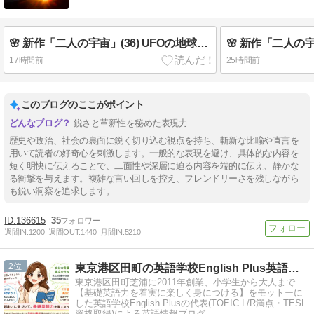
🌸 新作「二人の宇宙」(36) UFOの地球上核全廃計画 🍒 英検3分自己判定
17時間前
25時間前
このブログのここがポイント
鋭さと革新性を秘めた表現力
歴史や政治、社会の裏面に鋭く切り込む視点を持ち、斬新な比喩や直言を
用いて読者の好奇心を刺激します。一般的な表現を避け、具体的な内容を
短く明快に伝えることで、二面性や深層に迫る内容を端的に伝え、静かな
る衝撃を与えます。複雑な言い回しを控え、フレンドリーさを残しながら
も鋭い洞察を追求します。
136615
35
週間IN:
1200
週間OUT:
1440
月間IN:
5210
2
東京港区田町の英語学校English Plus英語講師ブログ
東京港区田町芝浦に2011年創業、小学生から大人まで
【基礎英語力を着実に楽しく身につける】をモットーに
した英語学校English Plusの代表(TOEIC L/R満点・TESL
資格取得)による英語情報ブログ