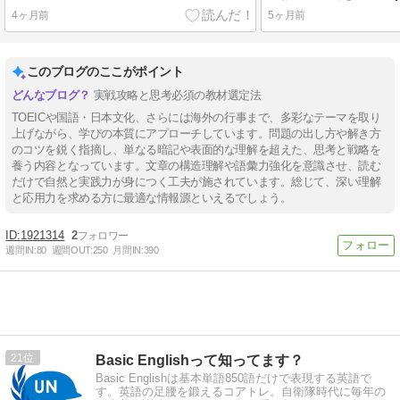
4ヶ月前
5ヶ月前
このブログのここがポイント
実戦攻略と思考必須の教材選定法
TOEICや国語・日本文化、さらには海外の行事まで、多彩なテーマを取り
上げながら、学びの本質にアプローチしています。問題の出し方や解き方
のコツを鋭く指摘し、単なる暗記や表面的な理解を超えた、思考と戦略を
養う内容となっています。文章の構造理解や語彙力強化を意識させ、読む
だけで自然と実践力が身につく工夫が施されています。総じて、深い理解
と応用力を求める方に最適な情報源といえるでしょう。
1921314
2
週間IN:
80
週間OUT:
250
月間IN:
390
21
Basic Englishって知ってます？
Basic Englishは基本単語850語だけで表現する英語で
す。英語の足腰を鍛えるコアトレ。自衛隊時代に毎年の