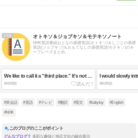
14
オトキソ＆ジョブキソ＆モテキソノート
NHK英語番組おとなの基礎英語(オトキソ)＆しごとの基礎
英語(ジョブキソ)＆おもてなしの基礎英語(モテキソ)のキ
ーフレーズまとめ。
We like to call it a "third place." It's not your home. It's not your work.
9時間前
9時間前
#英会話
#英語
#テレビ
#翻訳
#英文
#babytoy
#English
#NHK
このブログのここがポイント
多彩な趣味と地元文化の融合展示