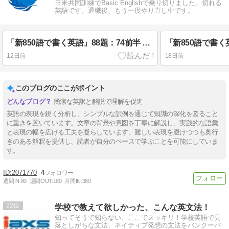
日米共同訓練でBasic Englishで乗り切りました。切れる
英語です。退職後、もう一度やり直し中です。
「新850語で書く英語」88題：74前半 「銀行口座」
12日前
18日前
このブログのここがポイント
簡潔な英訳と解説で理解を促進
英語の表現を鋭く分析し、シンプルな訳例を通じて知識の深化を図ること
に重きを置いています。文章の背景や意図を丁寧に解説し、実践的な語彙
と表現の幅を広げる工夫を凝らしています。難しい表現を避けつつも奥行
きのある解釈を提供し、読者が自分のペースで学ぶことを可能にしていま
す。
2071770
4
週間IN:
80
週間OUT:
180
月間IN:
380
22
学校で教えて欲しかった、こんな英文法！
知ってそうで知らない、ここでスッキリ！学校英語で見
落としがちな文法、ネイティブ発想の文法をバンクーバ