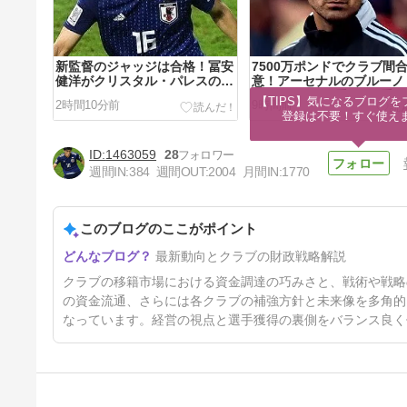
新監督のジャッジは合格！冨安
7500万ポンドでクラブ間
健洋がクリスタル・パレスのメ
意！アーセナルのブルーノ
ディカルチェックをクリア！
マランイスは6番か、8番
【TIPS】気になるブログを
2時間10分前
9時間前
登録は不要！すぐ使え
1463059
28
週間IN:
384
週間OUT:
2004
月間IN:
1770
このブログのここがポイント
補強が進まないマンチェスタ
最新動向とクラブの財政戦略解説
ー・ユナイテッド、現状の最大
のリスクとは？
2日前
クラブの移籍市場における資金調達の巧みさと、戦術や戦略
の資金流通、さらには各クラブの補強方針と未来像を多角的
なっています。経営の視点と選手獲得の裏側をバランス良く