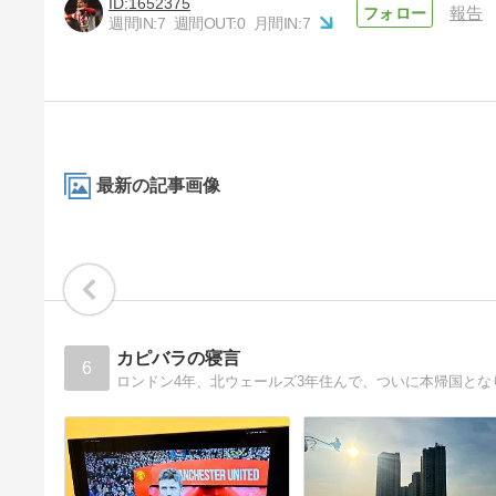
1652375
報告
週間IN:
7
週間OUT:
0
月間IN:
7
最新の記事画像
カピバラの寝言
6