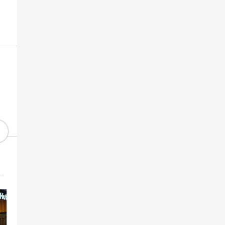
となりました。日本＆英国での日常や旅行記、Manchester United観戦記などを綴ります