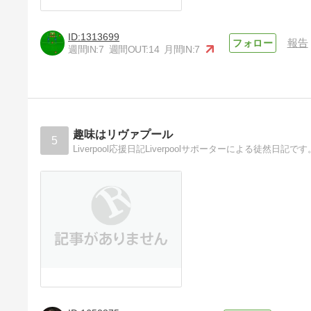
1313699
報告
週間IN:
7
週間OUT:
14
月間IN:
7
趣味はリヴァプール
5
Liverpool応援日記Liverpoolサポーターによる徒然日記です