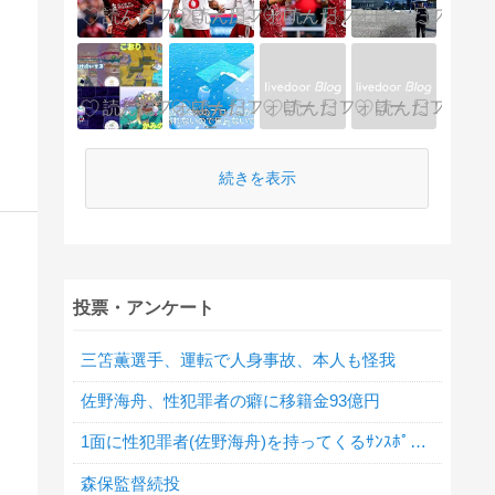
続きを表示
投票・アンケート
三笘薫選手、運転で人身事故、本人も怪我
佐野海舟、性犯罪者の癖に移籍金93億円
1面に性犯罪者(佐野海舟)を持ってくるｻﾝｽﾎﾟをどう思いますか？
森保監督続投