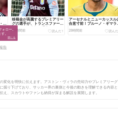
合
移籍金が高騰するプレミアリー
アーセナルとニューカッスル
・ギ
グの選手が、トランスファーマ
合意寸前！ブルーノ・ギマラ
か？
ーケットで人気の理由。
イスはメディカルチェックへ
フォロー。

25時間前
28時間前
ます。
閉じる
報告
の変化を明快に伝えます。アストン・ヴィラの売却力やプレミアリーグ
に掘り下げており、サッカー界の裏側と今後の動きを理解できる内容と
伝え、スカウトやファンも納得が深まる解説を展開します。