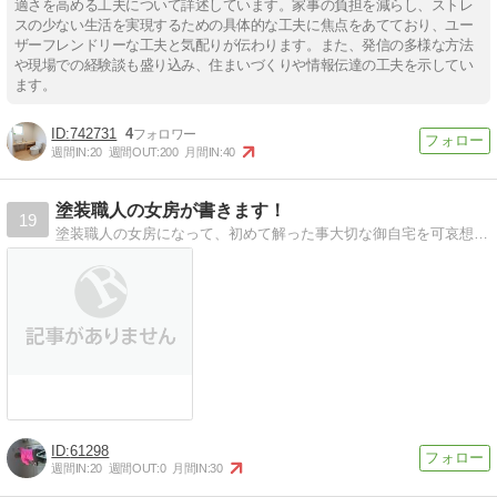
適さを高める工夫について詳述しています。家事の負担を減らし、ストレ
スの少ない生活を実現するための具体的な工夫に焦点をあてており、ユー
ザーフレンドリーな工夫と気配りが伝わります。また、発信の多様な方法
や現場での経験談も盛り込み、住まいづくりや情報伝達の工夫を示してい
ます。
742731
4
週間IN:
20
週間OUT:
200
月間IN:
40
塗装職人の女房が書きます！
19
塗装職人の女房になって、初めて解った事大切な御自宅を可哀想な家にして欲しくありません。
61298
週間IN:
20
週間OUT:
0
月間IN:
30