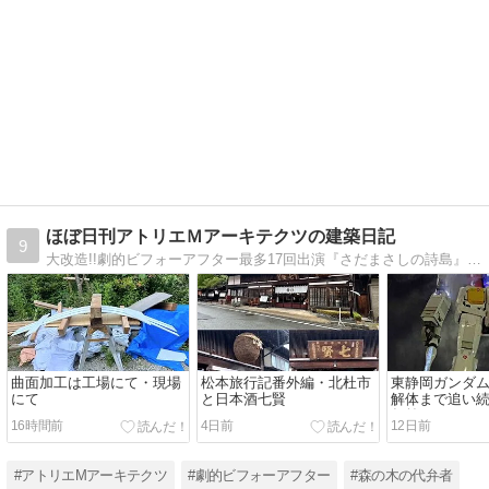
ほぼ日刊アトリエＭアーキテクツの建築日記
9
大改造!!劇的ビフォーアフター最多17回出演『さだまさしの詩島』ポツンと一軒家と大改造!!劇的ビフォーアフター初コラボ番組担当。静岡から自然素材の住まいづくり新築リフォーム周辺の出来事を写真解説で紹介する住まいの歳時記 島の匠
曲面加工は工場にて・現場
松本旅行記番外編・北杜市
東静岡ガンダ
にて
と日本酒七賢
解体まで追い続
年前
16時間前
4日前
12日前
#アトリエMアーキテクツ
#劇的ビフォーアフター
#森の木の代弁者