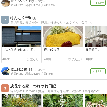
1595827
12
週間IN:
520
週間OUT:
880
月間IN:
2230
けんちく部log。
2
鹿児島県の建設会社、現場の進捗をリアルタイムで公開中。
ブログお引越しのご案内。
夜ご飯３選。
展示終了。
4年前
4年前
4年前
1552085
14
週間IN:
240
週間OUT:
130
月間IN:
930
成長する家 つれづれ日記
3
埼玉県のＦＰの家工務店。健康住宅を追求。建築の仕事を始めて３０余年。納得のいく家づくりを目指して日夜奮闘中。