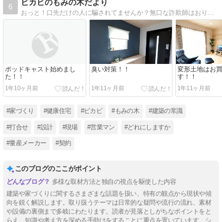
ビカビのもみの木だより
6
おっと！口先だけの人に騙されてませんか？無口な詐欺師はおりません（笑)技術屋が書く本音のブログ！裏話もたくさんあります。
ポッドキャスト始めまし
臭い対策！！
変形土地はお
た！！
す！！
1年10ヶ月前
1年11ヶ月前
1年11ヶ月前
#家づくり
#健康住宅
#ビカビ
#もみの木
#建築の常識
#打合せ
#設計
#現場
#営業マン
#どれにしますか
#量産メーカー
#契約
このブログのここがポイント
多様な取材方法と独自の視点を駆使した内容
建築や家づくりに関するさまざまな話題を扱い、特有の観点から現状や傾
向を鋭く解説します。取り扱うテーマは日常的な疑問や流行の流れ、素材
や設備の裏側まで多岐にわたります。読者が見落としがちなポイントをと
らえ、知識や考え方を深める手助けをすることに重点を置いています。シ