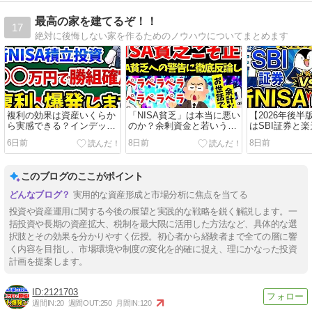
最高の家を建てるぞ！！
17
絶対に後悔しない家を作るためのノウハウについてまとめます
複利の効果は資産いくらか
「NISA貧乏」は本当に悪い
【2026年後半版
ら実感できる？インデック
のか？余剰資金と若いうち
はSBI証券と
ス投資の「爆発ライン」と
の全力投資を考える
ちらがおすす
6日前
8日前
8日前
持ち出し0の目安を解説
銀行金利・ポ
比較
このブログのここがポイント
実用的な資産形成と市場分析に焦点を当てる
投資や資産運用に関する今後の展望と実践的な戦略を鋭く解説します。一
括投資や長期の資産拡大、税制を最大限に活用した方法など、具体的な選
択肢とその効果を分かりやすく伝授。初心者から経験者まで全ての層に響
く内容を目指し、市場環境や制度の変化を的確に捉え、理にかなった投資
計画を提案します。
2121703
週間IN:
20
週間OUT:
250
月間IN:
120