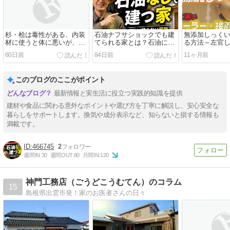
杉・桧は毒性がある、内装
石油ナフサショックでも建
無添加しっく
材に使うと体に悪いが、構
てられる家とは？石油に頼
る方法～左官
造材に使おう
らない設計
最新版
60日前
84日前
11ヶ月前
このブログのここがポイント
最新情報と実生活に役立つ実践的知識を提供
建材や食品に関わる意外なポイントや選び方を丁寧に解説し、安心安全な
暮らしをサポートします。換気や成分表示など、知らないと損する情報も
満載です。
466745
2
週間IN:
30
週間OUT:
80
月間IN:
120
神門工務店（ごうどこうむてん）のコラム
15
島根県出雲市発！家のお医者さんの日々