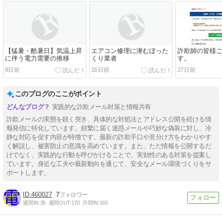
【猛暑・酷暑日】気温上昇
エアコン修理に潜むぼった
詐欺師の皆様
に伴う電力需要の推移
くり業者
す。
8日前
16日前
27日前
このブログのここがポイント
実践的な詐欺メール対策と情報共有
詐欺メールの実態を鋭く突き、具体的な対処法とアドレス公開を続ける情
報発信に特化しています。頻繁に届く迷惑メールや巧妙な偽装に対し、冷
静な対応を促す内容が特徴です。最新の詐欺手口や見分け方をわかりやす
く解説し、被害防止の意識を高めています。また、ただ情報を公開するだ
けでなく、実践的な行動を呼びかけることで、実効性のある対策を提案し
ています。身近な工夫や最新動向を通じて、安全なメール環境づくりをサ
ポートします。
460027
7
週間IN:
35
週間OUT:
170
月間IN:
165