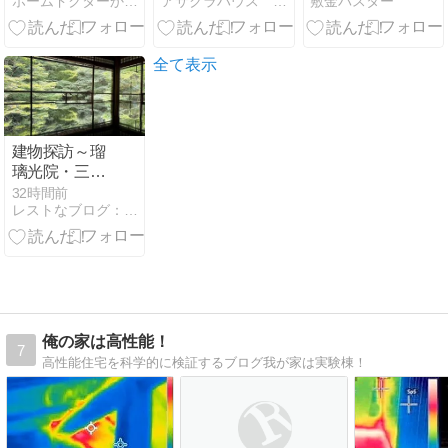
ホームドクターかいしん君が行く！！
アサクラハウス 内装の快適リフォーム
敷金バスター
ト』 でぜ～ん
ン」の要点と
ぶ解決！！
罰則・他業界
への援用
全て表示
建物探訪～瑠
璃光院・三井
家下鴨別邸編
32時間前
レストなブログ：大阪注文住宅
俺の家は高性能！
7
高性能住宅を科学的に検証するブログ我が家は実験棟！