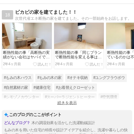
ビカビの家を建てました！！
18
次世代省エネ断熱の家を建てました。その一部始終をお話します。
断熱性能の事「高断熱の実
断熱性能の事「同じプラン
断熱性能の事
績がない会社はヤバイで
で断熱性能を変える事はお
ているのかは
す」
かしい」
2年4ヶ月前
2年4ヶ月前
2年4ヶ月前
#もみの木ハウス
#もみの木の家
#オテキ収納
#ユングフラウボウ
#自然素材の家
#健康住宅
#お着替えクローゼット
#シモゾノカウンター
#スーパーラジエントヒーター
#空気環境
続きを表示
#フォース
#感受性
このブログのここがポイント
木の調湿効果を活かした洗濯動線設計
もみの木を用いた住宅の特長や設計アイデアを紹介し、洗濯や暮らしの快