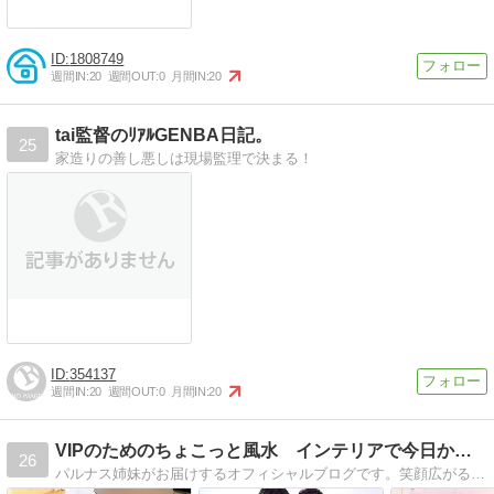
1808749
週間IN:
20
週間OUT:
0
月間IN:
20
tai監督のﾘｱﾙGENBA日記。
25
家造りの善し悪しは現場監理で決まる！
354137
週間IN:
20
週間OUT:
0
月間IN:
20
VIPのためのちょこっと風水 インテリアで今日から開運！！
26
パルナス姉妹がお届けするオフィシャルブログです。笑顔広がる風水インテリアそして開運ライフをお届け致します。