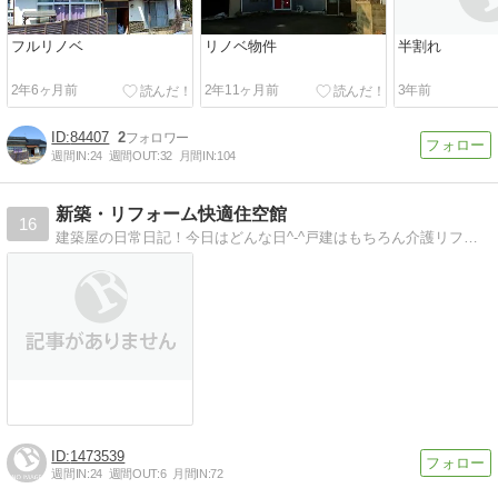
フルリノベ
リノベ物件
半割れ
2年6ヶ月前
2年11ヶ月前
3年前
84407
2
週間IN:
24
週間OUT:
32
月間IN:
104
新築・リフォーム快適住空館
16
建築屋の日常日記！今日はどんな日^-^戸建はもちろん介護リフォームやアパート建築、大型倉庫まで手掛けています。
1473539
週間IN:
24
週間OUT:
6
月間IN:
72