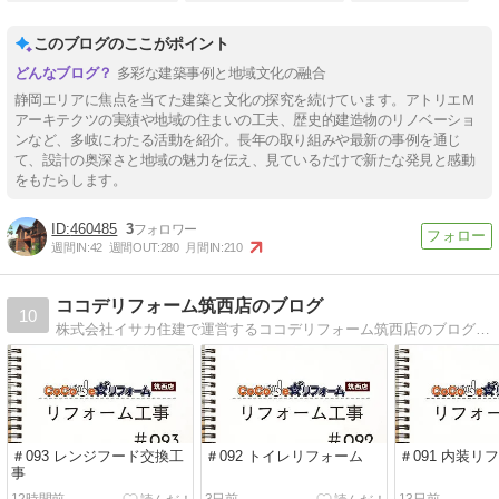
このブログのここがポイント
多彩な建築事例と地域文化の融合
静岡エリアに焦点を当てた建築と文化の探究を続けています。アトリエＭ
アーキテクツの実績や地域の住まいの工夫、歴史的建造物のリノベーショ
ンなど、多岐にわたる活動を紹介。長年の取り組みや最新の事例を通じ
て、設計の奥深さと地域の魅力を伝え、見ているだけで新たな発見と感動
をもたらします。
460485
3
週間IN:
42
週間OUT:
280
月間IN:
210
ココデリフォーム筑西店のブログ
10
株式会社イサカ住建で運営するココデリフォーム筑西店のブログです。リフォーム現場の様子や日々の出来事の他、イベントのご案内や助成金などのお得な情報もアップしています。
＃093 レンジフード交換工
＃092 トイレリフォーム
＃091 内装リ
事