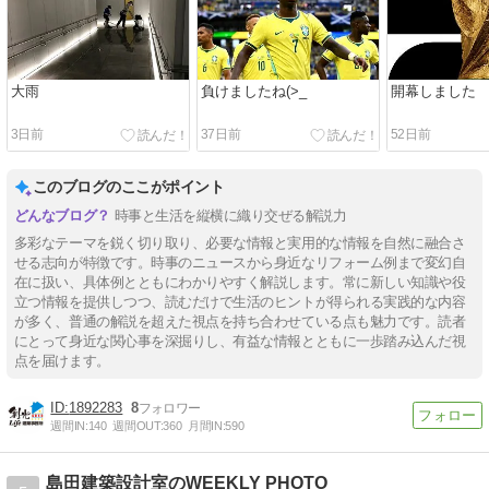
大雨
負けましたね(>_
開幕しました
3日前
37日前
52日前
このブログのここがポイント
時事と生活を縦横に織り交ぜる解説力
多彩なテーマを鋭く切り取り、必要な情報と実用的な情報を自然に融合さ
せる志向が特徴です。時事のニュースから身近なリフォーム例まで変幻自
在に扱い、具体例とともにわかりやすく解説します。常に新しい知識や役
立つ情報を提供しつつ、読むだけで生活のヒントが得られる実践的な内容
が多く、普通の解説を超えた視点を持ち合わせている点も魅力です。読者
にとって身近な関心事を深掘りし、有益な情報とともに一歩踏み込んだ視
点を届けます。
1892283
8
週間IN:
140
週間OUT:
360
月間IN:
590
島田建築設計室のWEEKLY PHOTO