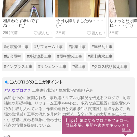
相変わらず暑いです
今日も降りましたね・・・
ちょっとだけ
ね・・・(*_*;
(^-^;
ね・・・(^^;)
29時間前
2日前
3日前
#耐震補強工事
#リフォーム工事
#新築工事
#屋根瓦工事
#板金屋根
#外壁塗装工事
#屋根塗装工事
#屋上防水工事
#インプラス工事
#リシェント工事
#畳工事
#クロス貼り替え工事
このブログのここがポイント
工事進行状況と気象状況の織り込み
高知を中心に展開される工事現場のリアルな状況を伝えるブログで、耐震
補強や基礎補強、リフォーム工事を中心に、多彩な施工風景と気象変化を
巧みに取り入れている。作業の進行と気象条件の関連性に焦点をあて、現
場の臨場感と工事の流れを具体的に解説。安全と備えの大切さを伝えつ
つ、頻繁に変わる気象に合わせた工事の工夫やポイントも紹介し、実務者
【Tips】気になるブログをフォロー。

登録不要。更新を逃さずキャッチ！
視点の情報を提供している。
閉じる