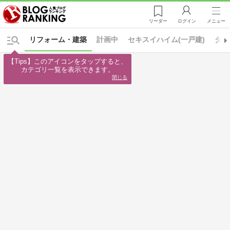
リーダー
ログイン
メニュー
リフォーム・建築
計画中
セキスイハイム(一戸建)
タマ
【Tips】このアイコンをタップすると、

カテゴリ一覧を表示できます。
閉じる