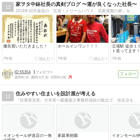
家ヲタ中鉢社長の真剣ブログ 〜運が良くなった社長〜
12
2014年10月放送の「完成！ドリームハウス 武家屋敷の家」を施工した会社です！
優良賞いただきました！
ホールインワン！！！
立場駅 徒歩１
ト造ってます
7年前
7年前
7年前
55354
1
週間IN:
30
週間OUT:
30
月間IN:
160
住みやすい住まいを設計屋が考える
13
『住環境充実』大木実一級建築士事務所福祉の観点で、住生活を充実させていく、住環境整備を「設計屋」の立場で考える。
イオンモール伊達店の一角
家庭果樹園
イオンモール