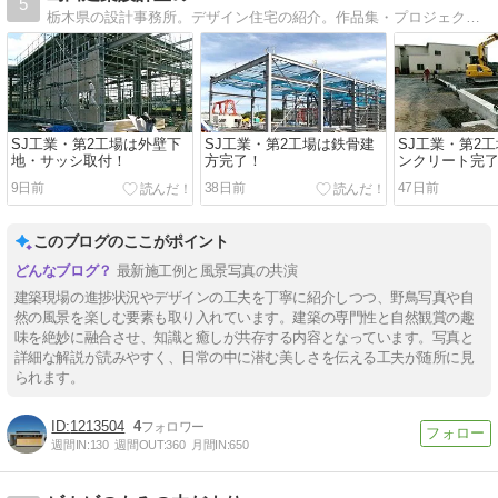
5
栃木県の設計事務所。デザイン住宅の紹介。作品集・プロジェクト・設計コンセプト・現場進捗を紹介。
SJ工業・第2工場は外壁下
SJ工業・第2工場は鉄骨建
SJ工業・第2
地・サッシ取付！
方完了！
ンクリート完
9日前
38日前
47日前
このブログのここがポイント
最新施工例と風景写真の共演
建築現場の進捗状況やデザインの工夫を丁寧に紹介しつつ、野鳥写真や自
然の風景を楽しむ要素も取り入れています。建築の専門性と自然観賞の趣
味を絶妙に融合させ、知識と癒しが共存する内容となっています。写真と
詳細な解説が読みやすく、日常の中に潜む美しさを伝える工夫が随所に見
られます。
1213504
4
週間IN:
130
週間OUT:
360
月間IN:
650