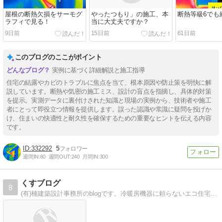
屋根の断熱欠損をサーモグ
やったつもり」の施工、本
断熱等級6でも
ラフィで見る！
当に大丈夫ですか？
9日前
15日前
61日前
このブログのここがポイント
実例に基づく詳細解説と施工指導
住宅の結露やカビのトラブルに焦点を当て、根本原因や防止策を明快に解
説しています。断熱や気密の施工ミス、設計の盲点を指摘し、具体的対策
を提示。実測データに裏付けされた知識と現場の実例から、技術者や施工
者にとって即役立つ情報を提供します。誤った認識や常識に疑問を投げか
け、住まいの快適性と耐久性を確保するための重要なヒントを伝える内容
です。
332292
5
週間IN:
60
週間OUT:
240
月間IN:
300
くすブログ
8
(有)楠建築設計事務所のblogです。冷暖房機器に頼らないエコ住宅の話題や、スタッフの近況も気ままに綴っていきます。