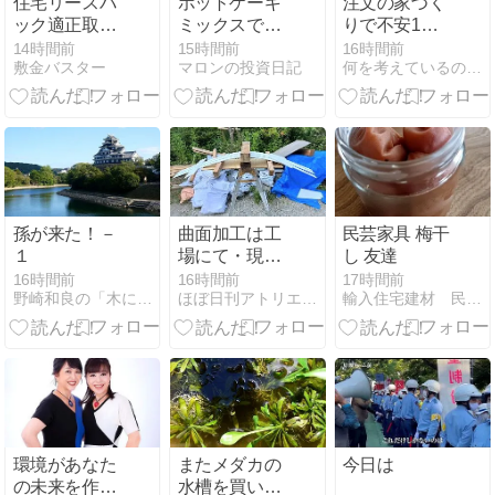
住宅リースバ
ホットケーキ
注文の家づく
ック適正取引
ミックスで
りで不安1位
主任者 必須知
「バナナとブ
「資金計
14時間前
15時間前
16時間前
敷金バスター
マロンの投資日記
何を考えているの！？松下社長
識体系
ルーベリーケ
画」。トータ
ーキ」😋〜
ルサポートの
会社に魅力
79％
孫が来た！－
曲面加工は工
民芸家具 梅干
１
場にて・現場
し 友達
にて
16時間前
16時間前
17時間前
野崎和良の「木になる独り言」
ほぼ日刊アトリエＭアーキテクツの建築日記
輸入住宅建材 民芸家具 山あり谷あり
環境があなた
またメダカの
今日は
の未来を作り
水槽を買いま