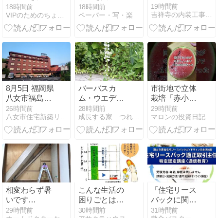
ます！！
した
19時間前
18時間前
18時間前
吉祥寺の内装工事屋ｶｻﾊﾗ装美社長
VIPのためのちょこっと風水 インテリアで今日から開運！！
ペーパー・写・楽
8月5日 福岡県
バーバスカ
市街地で立体
八女市福島白
ム・ウエディ
栽培「赤小玉
壁の町並みH
ングキャンド
スイカ」🍉想
26時間前
28時間前
29時間前
八女市住宅新築リフォーム江田建設専務日記
成長する家 つれづれ日記
マロンの投資日記
様木塀修繕工
ル
像以上に😋か
事完成
った
相変わらず暑
こんな生活の
「住宅リース
いです
困りごとは
バックに関す
ね・・・(*_*;
『エコカラッ
るガイドライ
29時間前
30時間前
31時間前