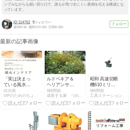
ンプルながらも鋭い切り口で、誰もが気づきにくい真相を伝える構成とな
っています。
114702
5
週間IN:
90
週間OUT:
260
月間IN:
380
最新の記事画像
「実は決まっ
ルドベキア＆
昭和 高速切断
ている風水イ
ヘリアンサ
機610ミリ
ンテリア」セ
ス・レモンク
SK-610の魅力
41分前
5時間前
5時間前
VIPのためのちょこっと風水 インテリアで今日から開運！！
成長する家 つれづれ日記
工具ステーション
ミナー開催
イーン
と使い方