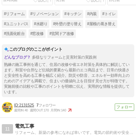
12時間前
3日前
13日前
#リフォーム
#リノベーション
#キッチン
#内装
#トイレ
#ユニットバス
#水廻り
#外壁の塗り替え
#屋根の葺き替え
#洗面化粧台
#窓改修
#玄関ドア改修
このブログのここがポイント
多様なリフォームと災害対策の実践例
熟練の施工事例を通じて、住居の改修や省エネ対策を具体的に解説してい
ます。和室や台所など伝統的要素から最新のエコ商品まで、日常の快適さ
と安全性を高める工事を幅広く紹介。防災や防音、エネルギー効率向上の
ためのアイデアも満載で、住まいの価値向上を目指す見せ方が特徴です。
実施前後の比較や工事のポイントを明瞭に伝え、実用的な情報を提供して
います。
2131525
7
週間IN:
40
週間OUT:
170
月間IN:
140
電気工事
11
リフォーム、新築の参考になれば幸いです。電気の節約術や安全などもご紹介しています。電気工事のご相談もどうぞ