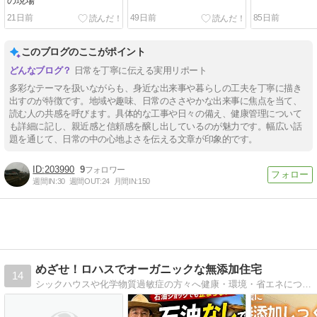
の現場
21日前
49日前
85日前
このブログのここがポイント
日常を丁寧に伝える実用リポート
多彩なテーマを扱いながらも、身近な出来事や暮らしの工夫を丁寧に描き
出すのが特徴です。地域や趣味、日常のささやかな出来事に焦点を当て、
読む人の共感を呼びます。具体的な工事や日々の備え、健康管理について
も詳細に記し、親近感と信頼感を醸し出しているのが魅力です。幅広い話
題を通じて、日常の中の心地よさを伝える文章が印象的です。
203990
9
週間IN:
30
週間OUT:
24
月間IN:
150
めざせ！ロハスでオーガニックな無添加住宅
14
シックハウスや化学物質過敏症の方々へ健康・環境・省エネについて究極を目指します