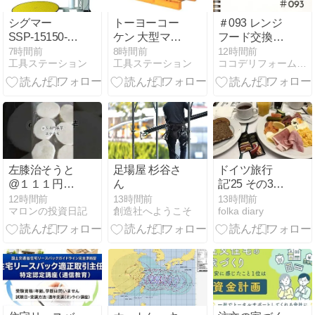
シグマー
トーヨーコー
＃093 レンジ
SSP-15150-
ケン 大型マイ
フード交換工
AMで快適包装
ティプラー
事
7時間前
8時間前
12時間前
工具ステーション
工具ステーション
ココデリフォーム筑西店のブログ
作業
MA-20(S)の魅
力と選び方
左膝治そうと
足場屋 杉谷さ
ドイツ旅行
@１１１円山
ん
記'25 その30
芋@５８円長
＝フランクフ
12時間前
13時間前
13時間前
マロンの投資日記
創造社へようこそ
folka diary
芋を準備し冷
ルト街歩き。
凍保存
＝