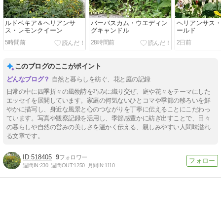
ルドベキア＆ヘリアンサ
バーバスカム・ウエディン
ヘリアンサス
ス・レモンクイーン
グキャンドル
ールド
5時間前
28時間前
2日前
このブログのここがポイント
自然と暮らしを紡ぐ、花と庭の記録
日常の中に四季折々の風物詩を巧みに織り交ぜ、庭や花々をテーマにした
エッセイを展開しています。家庭の何気ないひとコマや季節の移ろいを鮮
やかに描写し、身近な風景と心のつながりを丁寧に伝えることにこだわっ
ています。写真や観察記録を活用し、季節感豊かに紡ぎ出すことで、日々
の暮らしや自然の営みの美しさを温かく伝える、親しみやすい人間味溢れ
る文章です。
518405
9
週間IN:
230
週間OUT:
1250
月間IN:
1110