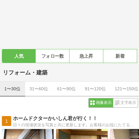
人気
フォロー数
急上昇
新着
リフォーム・建築
1〜30位
31〜60位
61〜90位
91〜120位
121〜150位
画像表示
文字表示
ホームドクターかいしん君が行く！！
1
日々の現場状況を写真と共に更新します。お客様のお役にたてる情報が発信できれば幸いです（＾＾）