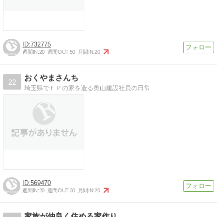
732775
週間IN:
20
週間OUT:
50
月間IN:
20
おくやまさんち
22
埼玉県でＦＰの家を造る奥山建設社員の日常
569470
週間IN:
20
週間OUT:
30
月間IN:
20
家族が仲良く住める家作り