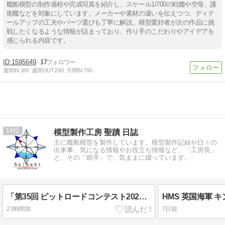
艦船模型の制作過程や完成写真を紹介し、スケール1/700の戦艦や空母、護
衛艦などを対象にしています。メーカーや素材の違いを伝えつつ、ディテ
ールアップの工夫やパーツ選びも丁寧に解説。模型愛好者が次の作品に挑
戦したくなるような情報が詰まっており、作り手のこだわりやアイデアを
感じられる内容です。
1595649
17
週間IN:
160
週間OUT:
240
月間IN:
700
14
模型製作工房 聖蹟 日誌
主に艦船模型を製作しています。模型製作記録や日々の
出来事、気になる情報やお役立ち情報など、「工房長」
と、その「助手」で、気ままに綴っています。
「第35回 ピットロードコンテスト2026年」 1/700 艦船情景部門 入賞しました🏅！！！
23時間前
7日前