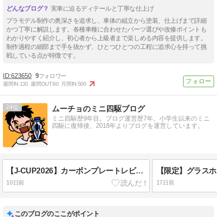
実車に迫るディテールと丁寧な仕上げ
プラモデル制作の奥深さを追求し、車体の組立から塗装、仕上げまで詳細
かつ丁寧に解説します。各種車種に合わせたパーツ選びや改修ポイントも
わかりやすく紹介し、初心者から上級者まで楽しめる内容を提供します。
制作過程の細部まで手を抜かず、ひとつひとつの工程に追求心を持って挑
戦している点が特徴です。
623650
9
週間IN:
130
週間OUT:
60
月間IN:
500
24
ムーチョのミニ四駆ブログ
ミニ四駆歴9年目。ブログ運営歴7年。小学生以来のミニ
四駆に復帰後、2018年よりブログを運営しています。
【J-CUP2026】カーボンプレートレビュー｜直線形状で使い方が広がる
10日前
17日前
このブログのここがポイント