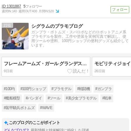
1301887
5
週間IN:
140
週間OUT:
400
月間IN:
520
22
シグラムのプラモブログ
ガンプラ・ボトムズ・スパロボなどのロボットアニメ系
プラモデルを製作。工作や塗装を実例写真で解説し、使
用ツールや塗料、100円ショップの便利グッズも紹介して
います。
フレームアームズ・ガール グランデスケール 轟雷 完成写真とカラーガイド
9日前
26日前
#100均
#100円ショップ
#プラモデル
#戦闘機
#ガンプラ
#艦船模型
#バンダイ
#ツール
#美少女プラモデル
#戦車
#装甲騎兵ボトムズ
#WAVE
このブログのここがポイント
最新情報と技術解説に特化した詳述