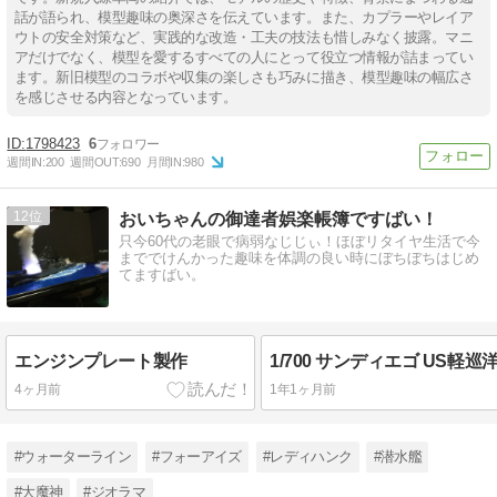
話が語られ、模型趣味の奥深さを伝えています。また、カプラーやレイア
ウトの安全対策など、実践的な改造・工夫の技法も惜しみなく披露。マニ
アだけでなく、模型を愛するすべての人にとって役立つ情報が詰まってい
ます。新旧模型のコラボや収集の楽しさも巧みに描き、模型趣味の幅広さ
を感じさせる内容となっています。
1798423
6
週間IN:
200
週間OUT:
690
月間IN:
980
12
おいちゃんの御達者娯楽帳簿ですばい！
只今60代の老眼で病弱なじじぃ！ほぼリタイヤ生活で今
まででけんかった趣味を体調の良い時にぼちぼちはじめ
てますばい。
エンジンプレート製作
4ヶ月前
1年1ヶ月前
#ウォーターライン
#フォーアイズ
#レディハンク
#潜水艦
#大魔神
#ジオラマ