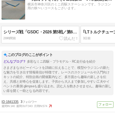
横浜市神奈川区のミニ四駆ステーションです。ラジコン
用の狭〜いコースもございます。
シリーズ戦「GSDC・2026 第5戦／第6戦」開催報告です
28時間前
3日前
このブログのここがポイント
多彩なミニ四駆・プラモデル・RC走行会を紹介
さまざまなホビーイベントを詳細に伝えることで、模型やラジコンの新た
な魅力を引き出す情報発信が特徴です。レースのスケジュールや入門向け
キットの紹介、特別企画の開催案内など、多方面から趣味の楽しさを伝
え、共感と好奇心を促進します。子供から大人まで参加しやすい工夫やイ
ベントの裏側 glimpseも盛り込まれ、読む人を飽きさせません。趣味の新し
い扉を開く一助となる内容です。
1841335
3
週間IN:
140
週間OUT:
343
月間IN:
574