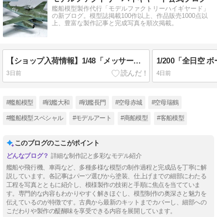
艦船模型製作代行「モデルファクトリーハイギヤード」
の新ブログ。模型誌掲載100作以上、作品販売1000点以
上、豊富な製作記事と完成写真を順次掲載。
【ショップ入荷情報】1/48「メッサーシュミットMe262 A-2a」完成品
3日前
4日前
#艦船模型
#戦艦大和
#戦艦長門
#空母赤城
#空母瑞鶴
#艦船模型スペシャル
#モデルアート
#商船模型
#客船模型
このブログのここがポイント
詳細な制作記と多彩なモデル紹介
艦船や飛行機、車両など、多種多様な模型の制作過程と完成品を丁寧に解
説しています。各記事はパーツ選びから塗装、仕上げまでの細部にわたる
工程を写真とともに紹介し、模様製作の技術と手順に焦点を当てていま
す。専門的な内容もわかりやすく解きほぐし、模型制作の奥深さと魅力を
伝えているのが特徴です。古典から最新のキットまでカバーし、細部への
こだわりや製作の醍醐味を享受できる内容を展開しています。