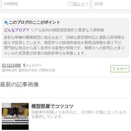
24時間前
2日前
このブログのここがポイント
リアル志向の精密原型製作と豊富な入荷情報
多彩な車輛や艦船模型に焦点をあて、詳細な原型製作記と最新入荷情報を
絶えず提供しています。模型作りの技術的進化や新商品情報を掘り下げ、
専門的な視点から深く追求する姿勢が特徴です。精密さへの探究心と多ジ
ャンルの充実度が読者の知的好奇心を刺激します。
1121498
5
週間IN:
260
週間OUT:
820
月間IN:
1130
最新の記事画像
7
模型部屋でコツコツ
自動車や特撮メカを中心に、その時々の気になったもの
を製作しています。