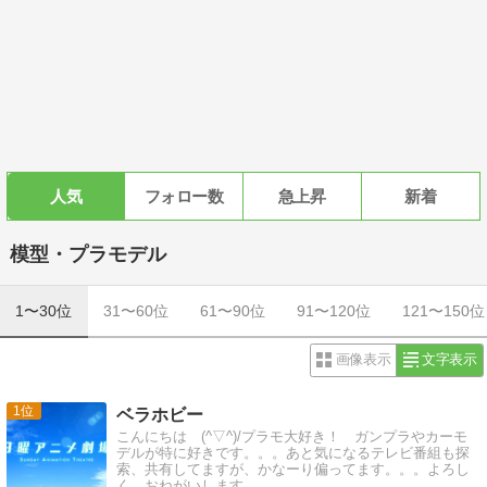
人気
フォロー数
急上昇
新着
模型・プラモデル
1〜30位
31〜60位
61〜90位
91〜120位
121〜150位
画像表示
文字表示
1
ベラホビー
こんにちは (^▽^)/プラモ大好き！ ガンプラやカーモ
デルが特に好きです。。。あと気になるテレビ番組も探
索、共有してますが、かなーり偏ってます。。。よろし
く、おねがいします。