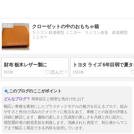
21
クローゼットの中のおもちゃ箱
ラジコン 鉄道模型 ミニカー ラジコン改造 鉄道模型
ミニカー
財布 栃木レザー製に
トヨタ ライズ 6年目弱で夏
8日前
15日前
このブログのここがポイント
簡単組立と精密な色分け仕上げ
幅広い車種を素材にしたプラスチックモデルの魅力を伝えるブログ。組み
やすさと色分け済みのクオリティに焦点をあて、車種ごとの改造や評価も
詳細に解説します。趣味の楽しさと完成形の美しさを共感と共に紹介し、
模型愛好者の創造意欲を刺激します。洗練された表現で、初心者からマニ
アまで幅広く満足できる内容を追求しています。