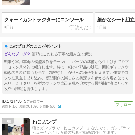
クォードガントラクターにコンソールとライトを取り付ける！
3日前
5日前
このブログのここがポイント
細部にこだわる丁寧な組み立て解説
戦車や軍用車両の模型製作をテーマに、パーツの準備から仕上げまでのプ
ロセスを具体的に紹介します。特に、細かい部品の処理、回転ギミックや
動きの再現に焦点を当て、精密な仕上がりへの秘訣を伝えます。作業のコ
ツや注意点も盛り込み、模型製作の楽しさと奥深さを伝える内容となって
おり、ミリタリー模型のファンや自己表現を追求する模型制作者にとって
役立つ情報を提供します。
1714435
5
週間IN:
150
週間OUT:
390
月間IN:
500
18
ねこガンプ
猫とガンプラで「ねこガンプ！」なんです。ガンプラレ
ビューとおもしろ猫の写真や動画紹介してます。