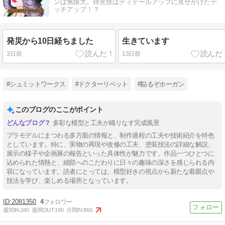
ンは無限大。得意技はディテールアップに見せかけたデ
ッチアップ！？
発災から10日経ちました
生きています
3日前
13日前
#シュミットワークス
#ドクターリベット
#貼るぞホーガン
このブログのここがポイント
多彩な模型と工夫が織りなす完成風景
プラモデルにまつわる多方面の情報と、制作過程の工夫や技術紹介を特色
としています。特に、実物の再現や改修の工夫、塗装技法の詳細な解説、
展示の様子や企画展の報告といった具体性が魅力です。作品一つひとつに
込められた情熱と、細部へのこだわりに日々の趣味の深さを感じられる内
容になっています。読者にとっては、模型好きの視点から新たな着眼点や
技法を学び、楽しめる場所となっています。
2081350
4
週間IN:
240
週間OUT:
190
月間IN:
860