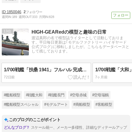
1850046
2
週間IN:
189
週間OUT:
333
月間IN:
828
13
HIGH-GEARedの模型と趣味の日常
渡辺真郎の名で模型誌ライターとして活動しておりま
す。平日毎日更新は｢モデルファクトリー ハイギヤード
公式ブログ｣に移転しましたが。こちらもデータベースと
して残しております。
1/700戦艦「扶桑 1941」フルハル 完成写真
72日前
7ヶ月前
#艦船模型
#戦艦大和
#戦艦長門
#空母赤城
#空母瑞鶴
#艦船模型スペシャル
#モデルアート
#商船模型
#客船模型
このブログのここがポイント
スケール統一、メーカー多様性、詳細なディテールアップ