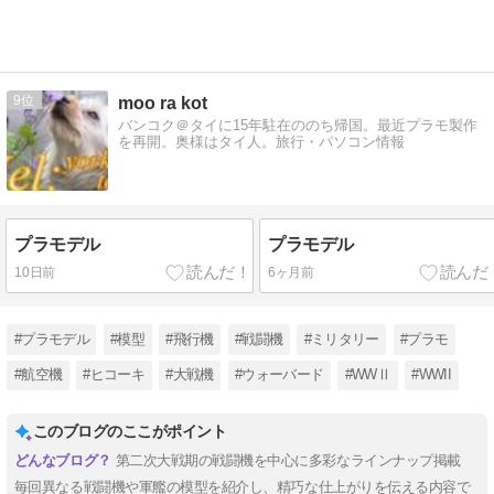
9
moo ra kot
バンコク＠タイに15年駐在ののち帰国。最近プラモ製作
を再開。奥様はタイ人。旅行・パソコン情報
プラモデル
プラモデル
10日前
6ヶ月前
#プラモデル
#模型
#飛行機
#戦闘機
#ミリタリー
#プラモ
#航空機
#ヒコーキ
#大戦機
#ウォーバード
#WWⅡ
#WWII
このブログのここがポイント
第二次大戦期の戦闘機を中心に多彩なラインナップ掲載
毎回異なる戦闘機や軍艦の模型を紹介し、精巧な仕上がりを伝える内容で