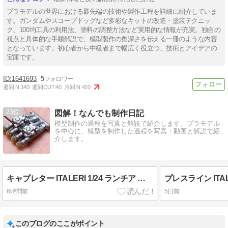
プラモデルの世界における最先端の技術や製作工程を詳細に紹介していま
す。ガンダムやスコープドッグなど多彩なキットの改造・塗装テクニッ
ク、100均工具の利用法、塗料の調整方法など実用的な情報が充実。独自の
視点と具体的な手順解説で、模型製作の奥深さを伝える一冊のような内容
となっています。初心者から中級者まで幅広く役立つ、技術とアイデアの
宝庫です。
1641693
5
週間IN:
140
週間OUT:
40
月間IN:
420
23
図解！なんでも制作日記
模型制作の過程を写真と解説で紹介します。プラモデル
を中心に、模型を制作した過程を写真・動画と解説で紹
介します。
キャブレター ITALERI 1/24 ランチア フルビアHFの制作 #10
6時間前
5日前
このブログのここがポイント