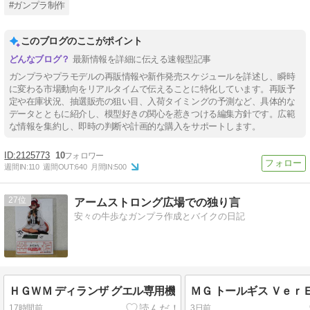
#ガンプラ制作
このブログのここがポイント
最新情報を詳細に伝える速報型記事
ガンプラやプラモデルの再販情報や新作発売スケジュールを詳述し、瞬時
に変わる市場動向をリアルタイムで伝えることに特化しています。再販予
定や在庫状況、抽選販売の狙い目、入荷タイミングの予測など、具体的な
データとともに紹介し、模型好きの関心を惹きつける編集方針です。広範
な情報を集約し、即時の判断や計画的な購入をサポートします。
2125773
10
週間IN:
110
週間OUT:
640
月間IN:
500
27
アームストロング広場での独り言
安々の牛歩なガンプラ作成とバイクの日記
ＨＧＷＭ ディランザ グエル専用機
ＭＧ トールギス Ｖｅｒ
17時間前
3日前