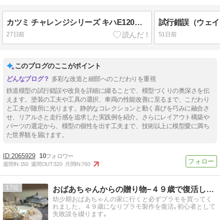
カツミ チャレンジシリーズ キハE120タイプ
試行錯誤（ウェイ
27日前
51日前
このブログのここがポイント
多彩な改造と細部へのこだわりを重視
鉄道模型の試行錯誤や改良を詳細に綴ることで、模型づくりの奥深さを伝
えます。塗装の工夫や工具の選択、車両の性能改善に至るまで、こだわり
と工夫が随所に光ります。静的なコレクションと動く喜びを巧みに融合さ
せ、リアルさと走行感を追求した実践例を紹介。さらにレイアウト構築や
パーツの選定から、模型の個性を出す工夫まで、技術以上に模型愛に満ち
た世界観を届けます。
2065929
10
週間IN:
150
週間OUT:
320
月間IN:
760
17
おばあちゃんからの贈り物−４９歳で復活したプラモ魂
幼少期おばあちゃんの家に行くと必ずプラモを買ってく
れました。４９歳になりプラモ製作を復活｡初心者として
失敗談を綴ります｡