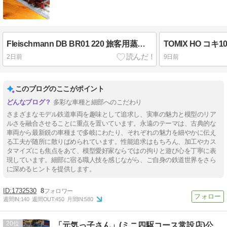
Fleischmann DB BR01 220 旅客用蒸気機関車
2日前
9日前
このブログのここがポイント
多彩な車種と細部へのこだわり
さまざまなモデル鉄道車両を趣味として追求し、実車の魅力と模型のリア
ルさを融合させることに重点を置いています。永遠のテーマは、古典的な
車両から最新鋭の車種まで多岐にわたり、それぞれの魅力を細やかに伝え
る工夫が随所に散りばめられています。性能追求はもちろん、加工やカス
タマイズにも焦点をあて、模型愛好家ならではの拘りと遊び心を丁寧に表
現しています。細部に宿る職人技を感じながら、ご自身の鉄道世界をさら
に深めるヒントを提供します。
1732530
8
週間IN:
140
週間OUT:
450
月間IN:
580
20
「元気っ子さん」(ミニ四駆コース常設店)公式ブログ