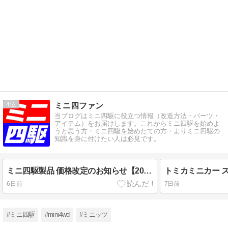
4
ミニ四ファン
当ブログはミニ四駆に役立つ情報（改造方法・パーツ・
アイテム）をお届けします。これからミニ四駆を始めよ
うと思う方・ミニ四駆を始めたての方・よりミニ四駆の
知識を身に付けたい人は必見です。
ミニ四駆製品 価格改定のお知らせ【2026年7月発表】<タミヤ・TAMIYA＞
6日前
7日前
#ミニ四駆
#mini4wd
#ミニッツ