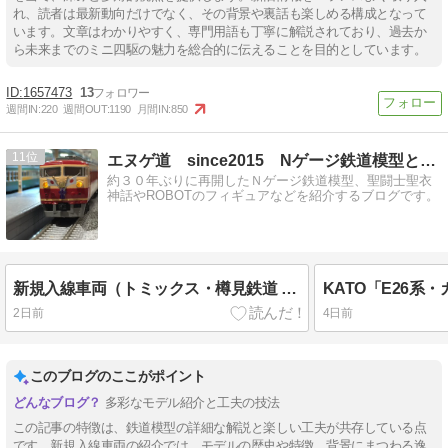
れ、読者は最新動向だけでなく、その背景や裏話も楽しめる構成となって
います。文章はわかりやすく、専門用語も丁寧に解説されており、過去か
ら未来までのミニ四駆の魅力を総合的に伝えることを目的としています。
1657473
13
週間IN:
220
週間OUT:
1190
月間IN:
850
11
エヌゲ道 since2015 Nゲージ鉄道模型とフィギュア等
約３０年ぶりに再開したＮゲージ鉄道模型、聖闘士聖衣
神話やROBOTのフィギュアなどを紹介するブログです。
新規入線車両（トミックス・樽見鉄道 TDE11形３号機）。
2日前
4日前
このブログのここがポイント
多彩なモデル紹介と工夫の技法
この記事の特徴は、鉄道模型の詳細な解説と楽しい工夫が共存している点
です。新規入線車両の紹介では、モデルの歴史や特徴、背景にまつわる逸