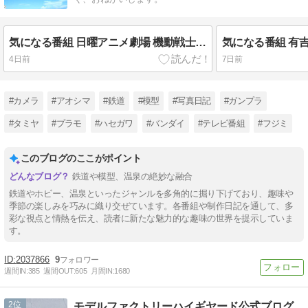
気になる番組 日曜アニメ劇場 機動戦士ガンダム
4日前
7日前
#カメラ
#アオシマ
#鉄道
#模型
#写真日記
#ガンプラ
#タミヤ
#プラモ
#ハセガワ
#バンダイ
#テレビ番組
#フジミ
このブログのここがポイント
鉄道や模型、温泉の絶妙な融合
鉄道やホビー、温泉といったジャンルを多角的に掘り下げており、趣味や
季節の楽しみを巧みに織り交ぜています。各番組や制作日記を通して、多
彩な視点と情熱を伝え、読者に新たな魅力的な趣味の世界を提示していま
す。
2037866
9
週間IN:
385
週間OUT:
605
月間IN:
1680
2
モデルファクトリーハイギヤード公式ブログ