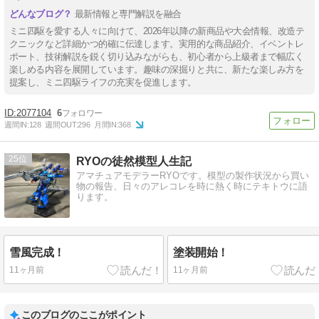
最新情報と専門解説を融合
ミニ四駆を愛する人々に向けて、2026年以降の新商品や大会情報、改造テ
クニックなど詳細かつ的確に伝達します。実用的な商品紹介、イベントレ
ポート、技術解説を鋭く切り込みながらも、初心者から上級者まで幅広く
楽しめる内容を展開しています。趣味の深掘りと共に、新たな楽しみ方を
提案し、ミニ四駆ライフの充実を促進します。
2077104
6
週間IN:
128
週間OUT:
296
月間IN:
368
25
RYOの徒然模型人生記
アマチュアモデラーRYOです。模型の製作状況から買い
物の報告、日々のアレコレを時に熱く時にテキトウに語
ります。
雪風完成！
塗装開始！
11ヶ月前
11ヶ月前
このブログのここがポイント