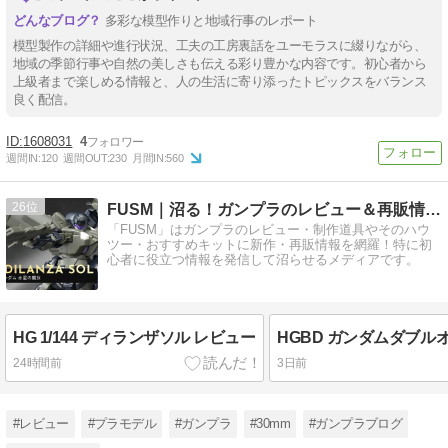
多彩な模型作りと地域行事のレポート
模型製作の詳細や進行状況、工夫の工房裏話をユーモラスに綴りながら、
地域の季節行事や自然の美しさも伝える彩り豊かな内容です。初心者から
上級者まで楽しめる情報と、人の生活に寄り添ったトピックスをバランス
良く配信。
1608031
4
週間IN:
120
週間OUT:
230
月間IN:
560
26
FUSM｜沼る！ガンプラのレビュー＆再販情報発信ブログ
「FUSM」はガンプラのレビュー・制作道具やそのハウ
ツー・おすすめキットに新作・再販情報を網羅！特に初
心者に役立つ情報を発信して沼らせるメディアです。
HG 1/144 ディランザソル レビュー
24時間前
3日前
#レビュー
#プラモデル
#ガンプラ
#30mm
#ガンプラブログ