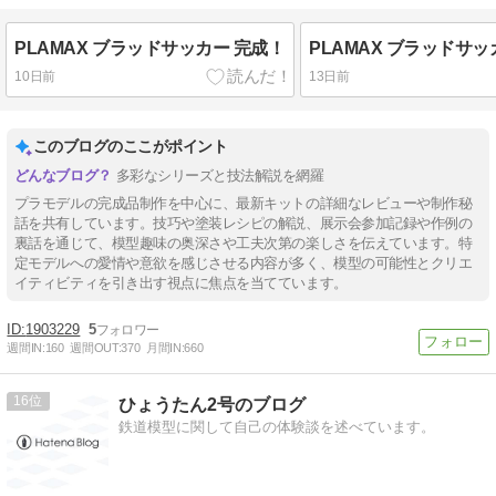
PLAMAX ブラッドサッカー 完成！
10日前
13日前
このブログのここがポイント
多彩なシリーズと技法解説を網羅
プラモデルの完成品制作を中心に、最新キットの詳細なレビューや制作秘
話を共有しています。技巧や塗装レシピの解説、展示会参加記録や作例の
裏話を通じて、模型趣味の奥深さや工夫次第の楽しさを伝えています。特
定モデルへの愛情や意欲を感じさせる内容が多く、模型の可能性とクリエ
イティビティを引き出す視点に焦点を当てています。
1903229
5
週間IN:
160
週間OUT:
370
月間IN:
660
16
ひょうたん2号のブログ
鉄道模型に関して自己の体験談を述べています。