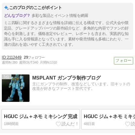
このブログのここがポイント
多彩な製品とイベント情報を網羅
ミニ四駆に関するさまざまな情報を詳細に伝える構成です。公式大会や限
定品、グレードアップパーツの新作紹介など、多角的な内容でファンの好
奇心を刺激します。価格改定やレビュー、レポートも含まれ、実践的な知
識も手に入る情報源となっています。素材や発売情報も多岐にわたり、一
連の流れを追いやすく工夫されています。
2112449
29
週間IN:
280
週間OUT:
340
月間IN:
1310
5
MSPLANT ガンプラ制作ブログ
主にガンプラの制作、改造などしています。旧キットの
改造が好きなファースト世代です。
HGUC ジム＋ネモ ミキシング 完成
HGUC ジム＋ネモ ミキ
18時間前
48日前