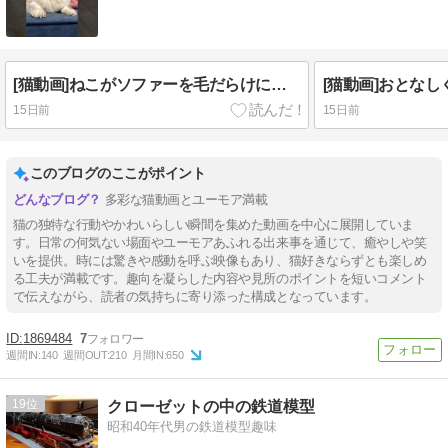
[猫動画]ねこがソファーを毛だらけにした結果ｗｗｗｗｗｗｗｗｗ
15日前
15日前
このブログのここがポイント
多彩な猫動画とユーモア満載
猫の独特な行動やかわいらしい瞬間を集めた動画を中心に展開していま
す。日常の何気ない場面やユーモアあふれる出来事を通じて、癒やしや笑
いを提供。時には驚きや感動を呼ぶ映像もあり、猫好きならずとも楽しめ
る工夫が満載です。趣向を凝らした内容や見所のポイントを短いコメント
で伝えながら、読者の気持ちに寄り添った構成となっています。
1869484
7
週間IN:
140
週間OUT:
210
月間IN:
650
19
クローゼットの中の鉄道模型
昭和40年代男の鉄道模型趣味