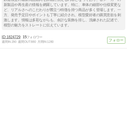
新製品や再生産の情報を網羅しています。特に、車体の細部や仕様変更な
ど、リアルさへのこだわりが際立つ特徴を持つ商品が多く登場します。一
方、発売予定日やポイントも丁寧に紹介され、模型愛好者の購買意欲を刺
激します。情報は多彩ながらも、余計な装飾を排し、洗練された記述で、
模型の魅力をストレートに伝えています。
1824729
15
週間IN:
290
週間OUT:
880
月間IN:
1280