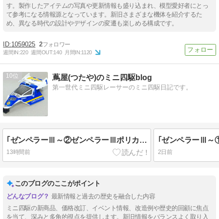
す。製作したアイテムの写真や更新情報も盛り込まれ、模型愛好者にとっ
て参考になる情報源となっています。新旧さまざまな機体を紹介するた
め、異なる時代の設計やデザインの変遷も楽しめる構成です。
1059025
2
週間IN:
220
週間OUT:
140
月間IN:
1120
10
蔦屋(つたや)のミニ四駆blog
第一世代ミニ四駆レーサーのミニ四駆日記です。
｢ゼンペラーⅢ～②ゼンペラーⅢポリカボディとフィルムステッカーについて～｣
13時間前
2日前
このブログのここがポイント
最新情報と過去の歴史を融合した内容
ミニ四駆の新商品、価格改訂、イベント情報、改造例や歴史的回顧に焦点
を当て、深みと多角的視点を提供します。新旧情報をバランスよく取り入