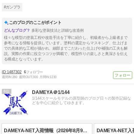
#ガンプラ
このブログのここがポイント
多彩な塗装技法と詳細な改造例
様々な模型の塗装工程や改造手法を丁寧に紹介し、初級者から上級者まで
参考になる情報を提供しています。塗料の選定からマスキング、仕上げま
での具体的な工程が描かれ、細部までこだわった仕上げや補強の工夫も解
説。実際の作業に役立つコツが満載で、模型作りの楽しさと奥深さを伝え
る構成となっています。
1487302
6
週間IN:
280
週間OUT:
300
月間IN:
1230
6
DAMEYA＠1/144
1/144スケールモデルの原型師のブログ日々の製作記録な
どを中心に紹介してゆきます。
DAMEYA-NET入荷情報（2026年8月9日）