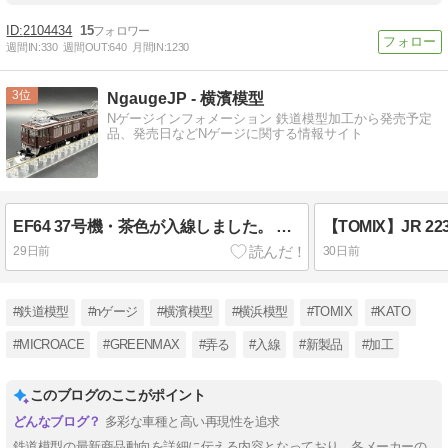
2104434
15
週間IN:
330
週間OUT:
640
月間IN:
1230
3
NgaugeJP - 横濱模型
Nゲージインフォメーション 鉄道模型加工から発売予定
品、発売日などNゲージに関する情報サイト
EF64 37号機・茶色が入線しました。 TOMIX 7118
29日前
30日前
#鉄道模型
#nゲージ
#横濱模型
#横浜模型
#TOMIX
#KATO
#MICROACE
#GREENMAX
#弄る
#入線
#新製品
#加工
このブログのここがポイント
多彩な車種と高い再現性を追求
鉄道模型の最新商品動向を詳細に伝える内容となっており、各メーカーの