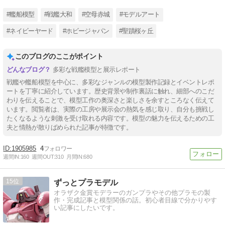
#艦船模型
#戦艦大和
#空母赤城
#モデルアート
#ネイビーヤード
#ホビージャパン
#聖蹟桜ヶ丘
このブログのここがポイント
多彩な戦艦模型と展示レポート
戦艦や艦船模型を中心に、多彩なジャンルの模型製作記録とイベントレポ
ートを丁寧に紹介しています。歴史背景や制作裏話に触れ、細部へのこだ
わりを伝えることで、模型工作の奥深さと楽しさを余すところなく伝えて
います。閲覧者は、実際の工房や展示会の熱気を感じ取り、自分も挑戦し
たくなるような刺激を受け取れる内容です。模型の魅力を伝えるための工
夫と情熱が散りばめられた記事が特徴です。
1905985
4
週間IN:
160
週間OUT:
310
月間IN:
680
15
ずっとプラモデル
オラザク金賞モデラーのガンプラやその他プラモの製
作・完成記事と模型関係の話。初心者目線で分かりやす
い記事にしたいです。