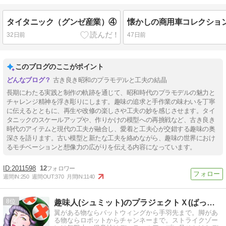
タイタニック（グンゼ産業）④
懐かしの商用車コレクション
32日前
47日前
このブログのここがポイント
古き良き昭和のプラモデルと工夫の結晶
長期にわたる実践と制作の軌跡を通じて、昭和時代のプラモデルの魅力と
チャレンジ精神を浮き彫りにします。趣味の追求と手作業の味わいを丁寧
に伝えるとともに、再生や改修の楽しさや工夫の妙を感じさせます。タイ
タニックのスケールアップや、作りかけの模型への再挑戦など、古き良き
時代のアイテムと現代の工夫が融合し、愛着と工夫心が交錯する趣味の奥
深さを語ります。古い模型と新たな工夫を絡めながら、趣味の世界におけ
るモチベーションと想像力の広がりを伝える内容になっています。
2011598
12
週間IN:
250
週間OUT:
370
月間IN:
1140
8
趣味人(シュミット)のプラジェクトＸ(ばってん)
翼がある物ならバットウィングから手羽先まで。脚があ
る物ならロボットからチャンネーまで。ストライクゾー