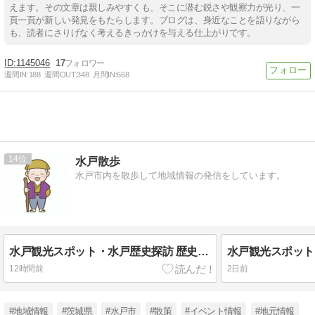
えます。その文章は親しみやすくも、そこに潜む鋭さや観察力が光り、一
頁一頁が新しい発見をもたらします。ブログは、身近なことを語りながら
も、読者にさりげなく考えるきっかけを与える仕上がりです。
1145046
17
週間IN:
188
週間OUT:
348
月間IN:
668
14
水戸散歩
水戸市内を散歩して地域情報の発信をしています。
水戸観光スポット・水戸歴史探訪 歴史館通り・偕楽園御成門通り（現在は御成門閉鎖中）を散策
12時間前
2日前
#地域情報
#茨城県
#水戸市
#散策
#イベント情報
#地元情報