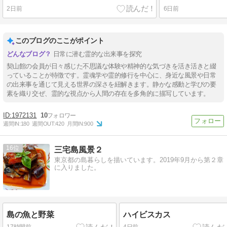
2日前
6日前
このブログのここがポイント
日常に潜む霊的な出来事を探究
契山館の会員が日々感じた不思議な体験や精神的な気づきを活き活きと綴
っていることが特徴です。霊魂学や霊的修行を中心に、身近な風景や日常
の出来事を通じて見える世界の深さを紐解きます。静かな感動と学びの要
素を織り交ぜ、霊的な視点から人間の存在を多角的に描写しています。
1972131
10
週間IN:
180
週間OUT:
420
月間IN:
900
16
三宅島風景２
東京都の島暮らしを描いています。2019年9月から第２章
に入りました。
島の魚と野菜
ハイビスカス