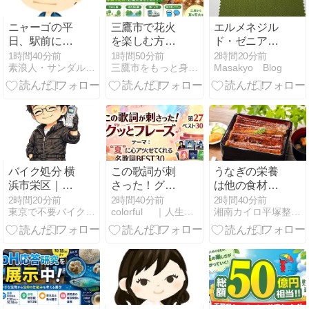
ニャーゴの平
三鷹市で花火
エルメネジル
日、駅前に着
を楽しむ方法
ド・ゼニアの
く。開いてい
花火大会は市
モヘア生地が
1時間40分前
1時間50分前
2時間20分前
素浪人・サンダルニャーゴの日々。
三鷹市をもっと身近に「三鷹みっけ」
Masakyo Blog
るのは寿司屋
外へ
レディースみ
のみ。
たいでオシャ
レ！秋用のコ
ート生地とし
て作ろうか？
バイク処分 横
この歌詞が刺
うなぎの栄養
浜市栄区｜原
さった！グッ
は他の食材と
付・スクータ
とフレーズ
どう違う？夏
2時間20分前
2時間40分前
2時間40分前
東京で不要バイク処分はＢＵＭアズウイング
colorful ｜人生楽しくやろうじゃないか！
湘南カイロ平塚整体院
ー即回収【バ
★「夏に心を
バテ対策で見
イク回収ホン
アツくさせて
えてくる強み
ポBUM】令和
くれるグッと
と弱み
８年版
フレーズ」
BEST30SP結
果｜2026年8
月6日放送