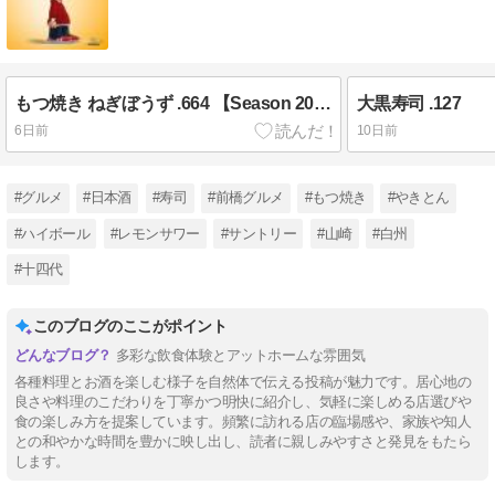
もつ焼き ねぎぼうず .664 【Season 2026 episode 20】
大黒寿司 .127
6日前
10日前
#グルメ
#日本酒
#寿司
#前橋グルメ
#もつ焼き
#やきとん
#ハイボール
#レモンサワー
#サントリー
#山崎
#白州
#十四代
このブログのここがポイント
多彩な飲食体験とアットホームな雰囲気
各種料理とお酒を楽しむ様子を自然体で伝える投稿が魅力です。居心地の
良さや料理のこだわりを丁寧かつ明快に紹介し、気軽に楽しめる店選びや
食の楽しみ方を提案しています。頻繁に訪れる店の臨場感や、家族や知人
との和やかな時間を豊かに映し出し、読者に親しみやすさと発見をもたら
します。