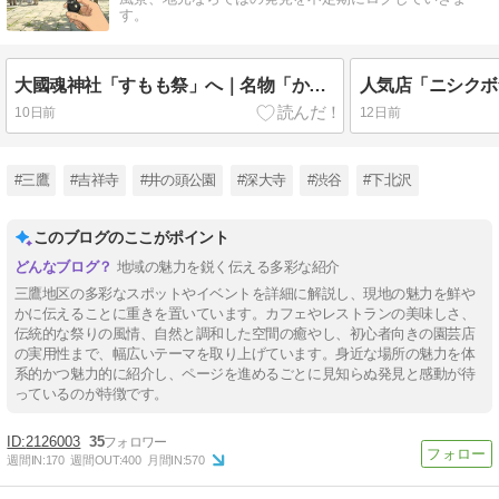
す。
大國魂神社「すもも祭」へ｜名物「からす団扇」と話題の「からすみくじ」で厄除け参拝
10日前
12日前
#三鷹
#吉祥寺
#井の頭公園
#深大寺
#渋谷
#下北沢
このブログのここがポイント
地域の魅力を鋭く伝える多彩な紹介
三鷹地区の多彩なスポットやイベントを詳細に解説し、現地の魅力を鮮や
かに伝えることに重きを置いています。カフェやレストランの美味しさ、
伝統的な祭りの風情、自然と調和した空間の癒やし、初心者向きの園芸店
の実用性まで、幅広いテーマを取り上げています。身近な場所の魅力を体
系的かつ魅力的に紹介し、ページを進めるごとに見知らぬ発見と感動が待
っているのが特徴です。
2126003
35
週間IN:
170
週間OUT:
400
月間IN:
570