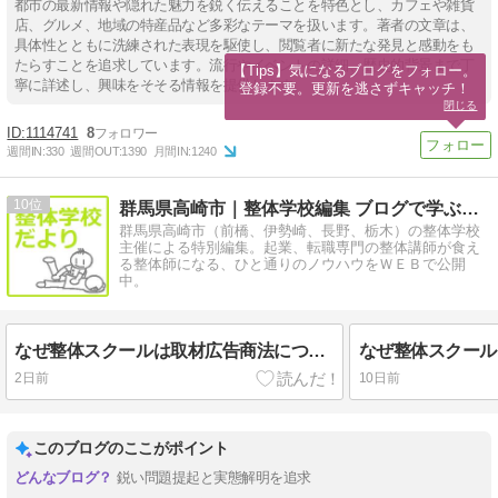
都市の最新情報や隠れた魅力を鋭く伝えることを特色とし、カフェや雑貨
店、グルメ、地域の特産品など多彩なテーマを扱います。著者の文章は、
具体性とともに洗練された表現を駆使し、閲覧者に新たな発見と感動をも
たらすことを追求しています。流行やイベントの詳細、歴史的背景まで丁
【Tips】気になるブログをフォロー。

寧に詳述し、興味をそそる情報を提供します。
登録不要。更新を逃さずキャッチ！
閉じる
1114741
8
週間IN:
330
週間OUT:
1390
月間IN:
1240
10
群馬県高崎市｜整体学校編集 ブログで学ぶ整体師養成講座
群馬県高崎市（前橋、伊勢崎、長野、栃木）の整体学校
主催による特別編集。起業、転職専門の整体講師が食え
る整体師になる、ひと通りのノウハウをＷＥＢで公開
中。
なぜ整体スクールは取材広告商法について詳しく教えられないのですか？
2日前
10日前
このブログのここがポイント
鋭い問題提起と実態解明を追求