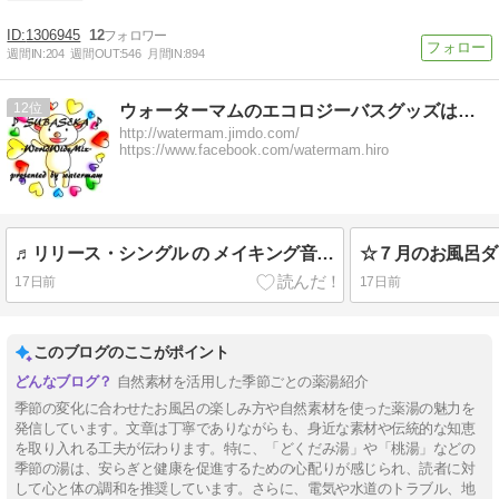
1306945
12
週間IN:
204
週間OUT:
546
月間IN:
894
12
ウォーターマムのエコロジーバスグッズはおん＆エコロジーソング
http://watermam.jimdo.com/
https://www.facebook.com/watermam.hiro
♬リリース・シングル の メイキング音源♬
☆７月のお風呂ダ
17日前
17日前
このブログのここがポイント
自然素材を活用した季節ごとの薬湯紹介
季節の変化に合わせたお風呂の楽しみ方や自然素材を使った薬湯の魅力を
発信しています。文章は丁寧でありながらも、身近な素材や伝統的な知恵
を取り入れる工夫が伝わります。特に、「どくだみ湯」や「桃湯」などの
季節の湯は、安らぎと健康を促進するための心配りが感じられ、読者に対
して心と体の調和を推奨しています。さらに、電気や水道のトラブル、地