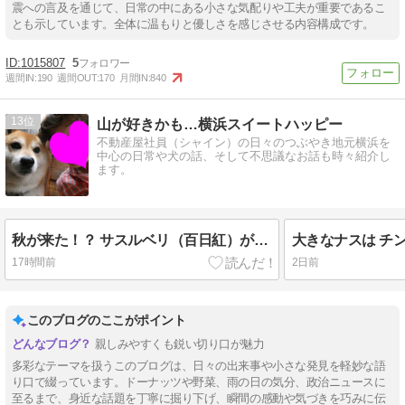
震への言及を通じて、日常の中にある小さな気配りや工夫が重要であるこ
とも示しています。全体に温もりと優しさを感じさせる内容構成です。
1015807
5
週間IN:
190
週間OUT:
170
月間IN:
840
13
山が好きかも…横浜スイートハッピー
不動産屋社員（シャイン）の日々のつぶやき地元横浜を
中心の日常や犬の話、そして不思議なお話も時々紹介し
ます。
秋が来た！？ サスルベリ（百日紅）が今年も咲いて復活成功です。祖母の思い出話で ふふふ🎵
17時間前
2日前
このブログのここがポイント
親しみやすくも鋭い切り口が魅力
多彩なテーマを扱うこのブログは、日々の出来事や小さな発見を軽妙な語
り口で綴っています。ドーナッツや野菜、雨の日の気分、政治ニュースに
至るまで、身近な話題を丁寧に掘り下げ、瞬間の感動や気づきを巧みに伝