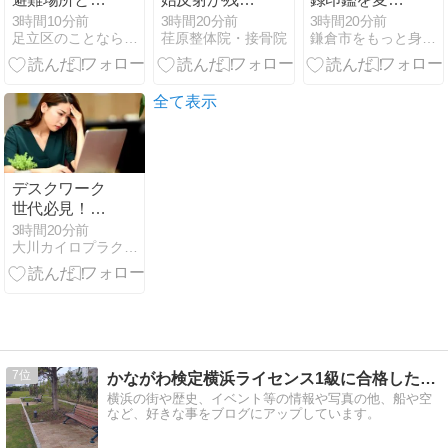
難所はどう違
てるかも…。
たい！廃止と
3時間10分前
3時間20分前
3時間20分前
足立区のことなら『あだちリンク』
荏原整体院・接骨院
鎌倉市をもっと身近に『鎌倉ごこち』
う？水害・地
家庭で気づく
再登録の手続
震別の選び方
サインとは？
き
と3つの施設
反射が残ると
どうなるの？
全て表示
デスクワーク
世代必見！頭
痛が起こる意
3時間20分前
大川カイロプラクティックセンター北千住西口整体院
外な原因とは
7
かながわ検定横浜ライセンス1級に合格したのでブログ続けて…
横浜の街や歴史、イベント等の情報や写真の他、船や空
など、好きな事をブログにアップしています。