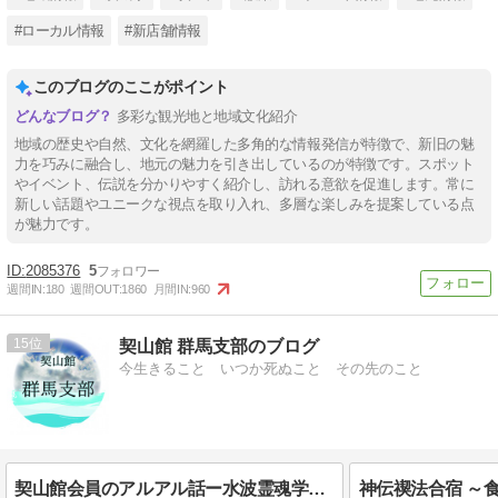
#ローカル情報
#新店舗情報
このブログのここがポイント
多彩な観光地と地域文化紹介
地域の歴史や自然、文化を網羅した多角的な情報発信が特徴で、新旧の魅
力を巧みに融合し、地元の魅力を引き出しているのが特徴です。スポット
やイベント、伝説を分かりやすく紹介し、訪れる意欲を促進します。常に
新しい話題やユニークな視点を取り入れ、多層な楽しみを提案している点
が魅力です。
2085376
5
週間IN:
180
週間OUT:
1860
月間IN:
960
15
契山館 群馬支部のブログ
今生きること いつか死ぬこと その先のこと
契山館会員のアルアル話ー水波霊魂学を知ると？ 会員Dさん