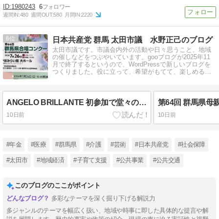
1980243
6
週間IN:
480
週間OUT:
580
月間IN:
2220
6
日本共産党 群馬 太田市議 水野正己のブログ
太田市議です。市議会内外の活動や日々思うこと、地域
の催しなどをつぶやいています。gooブログが2025年11
月で終了するというので、WordPressで新しいブログを
つくりました。役に立って、希望がもてて、楽しめるブ
ログを目指します。
ANGELO BRILLANTE 初参加で堂々の初優勝 太田市で初の快挙 第66回 群馬県合唱コンクール
10日前
10日前
#年金
#医療
#群馬県
#介護
#芸術
#日本共産党
#社会保障
#太田市
#地域経済
#子育て支援
#公共事業
#公共交通
このブログのここがポイント
多彩なテーマを深く掘り下げる解説力
多ジャンルのテーマを幅広く扱い、地域や時事に即した具体的な提言や解