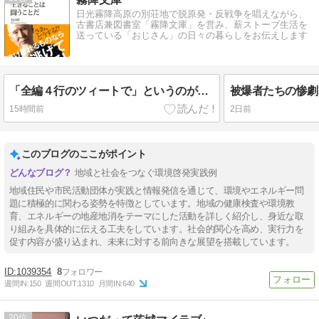
日光霧降高原の別荘地で脱原発・反戦争を唱えながら、
古書店兼図書室「霧降文庫」を営み、薪ストーブ生活を
送っている「おじさん」の日々の暮らしをお伝えします
「全編４行のツィートで」というのがいいね 丸山健二「生きるとは闘うことだ」（朝日新書）
15時間前
2日前
このブログのここがポイント
地域と社会をつなぐ環境啓発実践例
地域住民や市民活動団体が実践と情報発信を通じて、環境やエネルギー問
題に積極的に関わる姿勢を特徴としています。地域の健康検査や環境教
育、エネルギーの地産地消をテーマにした活動を詳しく紹介し、身近な取
り組みを具体的に伝える工夫をしています。社会的関心を高め、実行力を
促す内容が盛り込まれ、未来に対する前向きな展望を搭載しています。
1039354
8
週間IN:
150
週間OUT:
1310
月間IN:
640
20