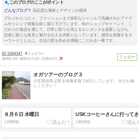
このブログのここがポイント
高品質な素材とデザインの探求
グルメからコスメ、ファッションまで多彩なジャンルで洗練されたアイテ
ムやトレンド情報を鋭く掘り下げています。旬のショップやイベント、こ
だわりの逸品を通じて、日常に彩りを添えるエレガンスを提案しながら、
読者に新たな発見と魅力を伝える内容となっています。感性を刺激するキ
ーワードとともに、生活の質を高める情報にこだわる一冊です。
1504347
4
週間IN:
150
週間OUT:
200
月間IN:
570
23
オガツアーのブログ３
小笠原諸島父島を画像多数で紹介しています。ぜひお越
しください！
８月６日 木曜日
USKコーヒーさんに行って
12時間前
13時間前