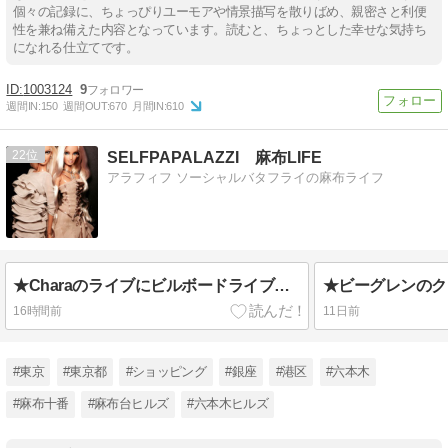
個々の記録に、ちょっぴりユーモアや情景描写を散りばめ、親密さと利便
性を兼ね備えた内容となっています。読むと、ちょっとした幸せな気持ち
になれる仕立てです。
1003124
9
週間IN:
150
週間OUT:
670
月間IN:
610
22
SELFPAPALAZZI 麻布LIFE
アラフィフ ソーシャルバタフライの麻布ライフ
★Charaのライブにビルボードライブ東京へ
★ビーグレンのク
16時間前
11日前
#東京
#東京都
#ショッピング
#銀座
#港区
#六本木
#麻布十番
#麻布台ヒルズ
#六本木ヒルズ