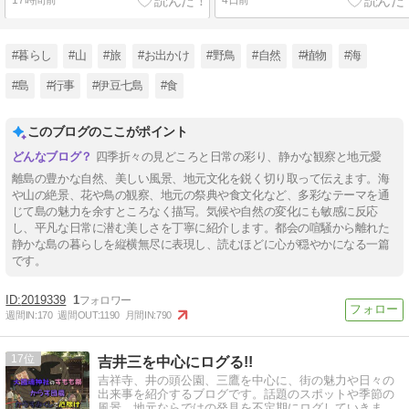
17時間前
4日前
#暮らし
#山
#旅
#お出かけ
#野鳥
#自然
#植物
#海
#島
#行事
#伊豆七島
#食
このブログのここがポイント
四季折々の見どころと日常の彩り、静かな観察と地元愛
離島の豊かな自然、美しい風景、地元文化を鋭く切り取って伝えます。海
や山の絶景、花や鳥の観察、地元の祭典や食文化など、多彩なテーマを通
じて島の魅力を余すところなく描写。気候や自然の変化にも敏感に反応
し、平凡な日常に潜む美しさを丁寧に紹介します。都会の喧騒から離れた
静かな島の暮らしを縦横無尽に表現し、読むほどに心が穏やかになる一篇
です。
2019339
1
週間IN:
170
週間OUT:
1190
月間IN:
790
17
吉井三を中心にログる!!
吉祥寺、井の頭公園、三鷹を中心に、街の魅力や日々の
出来事を紹介するブログです。話題のスポットや季節の
風景、地元ならではの発見を不定期にログしていきま