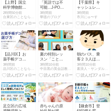
【上野】国立
「英語では不
【千葉県】キ
科学博物館で
可能…J-POP
ャッシュレス
生命を支える
が日本語でし
最大10％還元
2時間50分前
3時間前
3時間前
台東区のことならタイトウタイムズ
華毬のブログ
市川にゅ〜す
pH応答｜2026
か成立しない
が8/7スター
年10月18日ま
理由」日本人
ト！市川市内
で
より日本語に
の対象店舗
深いニックさ
は？PayPayな
ん♪
ど5決済｜
2026年
【品川区】お
夏の特別レッ
朝のバス、乗
薬手帳デコ、
スン「ことば
客２３人ほ
推し活用と通
とお菓子のデ
ど。交通状
3時間前
3時間10分前
3時間10分前
品川区のことなら『しながわクリップ』
中目黒の英会話教室A+SMILE
素浪人・サンダルニャーゴの日々。
院用で選び方
ザインラボ」
況。歩く人。
はどう違う？
足立区の広域
赤ちゃんの原
【鎌倉市】登
避難場所と避
始反射が残っ
録印鑑を変え