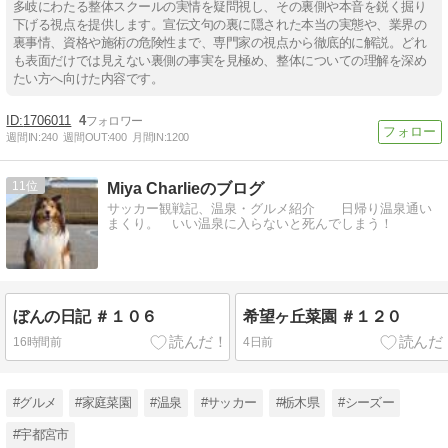
多岐にわたる整体スクールの実情を疑問視し、その裏側や本音を鋭く掘り
下げる視点を提供します。宣伝文句の裏に隠された本当の実態や、業界の
裏事情、資格や施術の危険性まで、専門家の視点から徹底的に解説。どれ
も表面だけでは見えない裏側の事実を見極め、整体についての理解を深め
たい方へ向けた内容です。
1706011
4
週間IN:
240
週間OUT:
400
月間IN:
1200
11
Miya Charlieのブログ
サッカー観戦記、温泉・グルメ紹介 日帰り温泉通い
まくり。 いい温泉に入らないと死んでしまう！
ぼんの日記 ＃１０６
希望ヶ丘菜園 ＃１２０
16時間前
4日前
#グルメ
#家庭菜園
#温泉
#サッカー
#栃木県
#シーズー
#宇都宮市