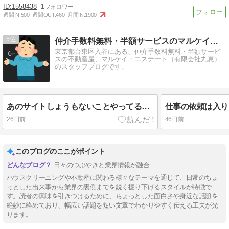
1558438
1
週間IN:
500
週間OUT:
460
月間IN:
1900
5
仲介手数料無料・半額サービスのマルケイ・エステートのブログ
東京都台東区入谷にある、仲介手数料無料・半額サービ
スの不動産屋、マルケイ・エステート（有限会社丸恵）
のスタッフブログです。
あのサイトしょうもないことやってるんですよね．．．
26日前
46日前
このブログのここがポイント
日々のつぶやきと業界情報が融合
ハウスクリーニングや不動産に関わる様々なテーマを通じて、日常のちょ
っとした出来事から業界の裏側までを鋭く掘り下げるスタイルが特徴で
す。読者の興味を引きつけるために、ちょっとした面白さや身近な話題を
絶妙に絡めており、幅広い話題を短い文章でわかりやすく伝える工夫が光
ります。