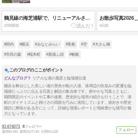
鶴見線の海芝浦駅で、リニューアルされた海芝公園を独り占めして海を眺める。
25時間前
4日前
#関内
#横浜
#みなとみらい
#客船
#空
#大さん橋
#市民の森
#桜木町
#新港ふ頭
#帆船
このブログのここがポイント
リアルな港の風景と臨場感伝達
横浜を舞台にした美しい港の景色や船の入港、港周辺の街並みの変遷を臨
場感たっぷりに伝える写真と解説の集合体です。鮮やかな写真とともに、
期間限定のイベントや工事の進展、歴史的な場所の紹介も行うことで、港
町のダイナミズムと静けさの両面を巧みに表現しています。港好きや歴史
探訪に興味がある方にとって、詳細な現場レポートと情緒豊かな描写が魅
力となっています。
874073
8
週間IN:
340
週間OUT:
740
月間IN:
1320