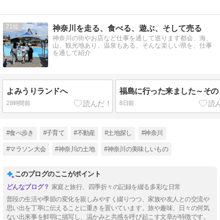
21
神奈川を走る、食べる、遊ぶ、そして売る
神奈川の街やお店など仕事を通して巡ります都会、海、
山、観光地あり、温泉もある、そんな楽しい県を、仕事
を通して紹介
よみうりランドへ
福島に行った来ました～その
28時間前
8日前
#食べ歩き
#子育て
#不動産
#土地探し
#神奈川
#マラソン大会
#神奈川の土地
#神奈川の美味しいもの
このブログのここがポイント
家庭と旅行、四季折々の記録を綴る多彩な日常
普段の生活や季節の変化を親しみやすく綴りつつ、家族や友人との交流や
思い出を丁寧に伝えることに重きを置いています。旅や趣味、日々の何気
ない出来事を鮮明に描写し、温かみと共感を呼び起こす文章が特徴です。