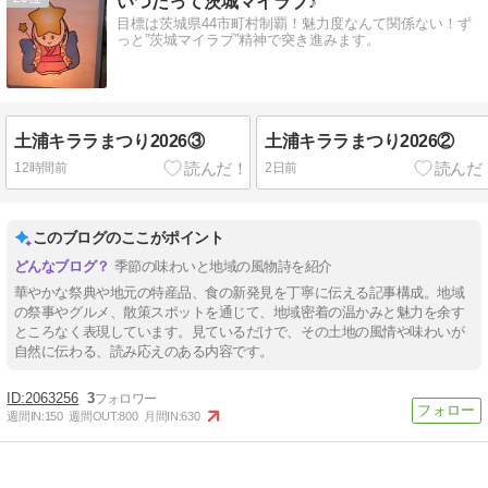
いつだって茨城マイラブ♪
目標は茨城県44市町村制覇！魅力度なんて関係ない！ず
っと”茨城マイラブ”精神で突き進みます。
土浦キララまつり2026③
土浦キララまつり2026②
12時間前
2日前
このブログのここがポイント
季節の味わいと地域の風物詩を紹介
華やかな祭典や地元の特産品、食の新発見を丁寧に伝える記事構成。地域
の祭事やグルメ、散策スポットを通じて、地域密着の温かみと魅力を余す
ところなく表現しています。見ているだけで、その土地の風情や味わいが
自然に伝わる、読み応えのある内容です。
2063256
3
週間IN:
150
週間OUT:
800
月間IN:
630