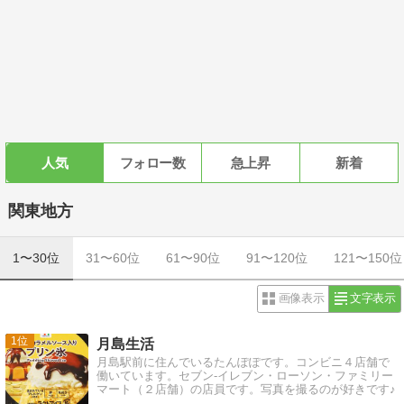
人気
フォロー数
急上昇
新着
関東地方
1〜30位
31〜60位
61〜90位
91〜120位
121〜150位
画像表示
文字表示
1
月島生活
月島駅前に住んでいるたんぽぽです。コンビニ４店舗で
働いています。セブン-イレブン・ローソン・ファミリー
マート（２店舗）の店員です。写真を撮るのが好きです♪