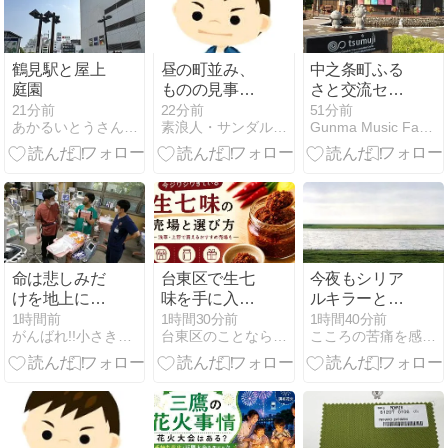
鶴見駅と屋上
昼の町並み、
中之条町ふる
庭園
ものの見事に
さと交流セン
入道雲が上が
ター tsumuji
21分前
22分前
51分前
あかるいとうさんのお出掛け
素浪人・サンダルニャーゴの日々。
Gunma Music Factory
っている。
命は悲しみだ
台東区で生七
今夜もシリア
けを地上に置
味を手に入れ
ルキラーと待
いていくわけ
るなら｜生七
ち合わせ 磯貝
1時間前
1時間30分前
1時間40分前
がんばれ!!小さき生命（いのち）たちよ
台東区のことならタイトウタイムズ
こころの苦痛を感じたら こころのスペース
ではない…命
味二大巨頭と
に少し心を許
が確かにあっ
それを追う注
しつつあるヒ
た場所で、再
目の2商品
ナタがそこに
び会えたこと
いた。