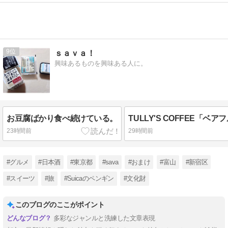
9
ｓａｖａ！
興味あるものを興味ある人に。
お豆腐ばかり食べ続けている。
23時間前
29時間前
#グルメ
#日本酒
#東京都
#sava
#おまけ
#富山
#新宿区
#スイーツ
#旅
#Suicaのペンギン
#文化財
このブログのここがポイント
多彩なジャンルと洗練した文章表現