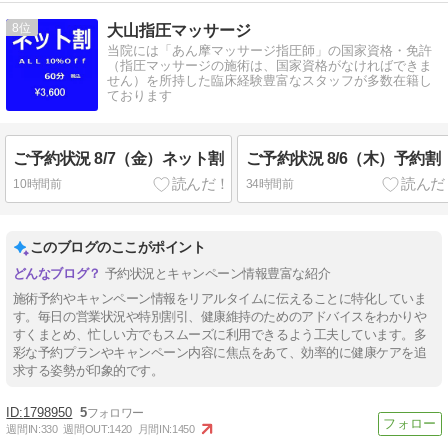
8
大山指圧マッサージ
当院には「あん摩マッサージ指圧師」の国家資格・免許
（指圧マッサージの施術は、国家資格がなければできま
せん）を所持した臨床経験豊富なスタッフが多数在籍し
ております
ご予約状況 8/7（金）ネット割
ご予約状況 8/6（木）予約割
10時間前
34時間前
このブログのここがポイント
予約状況とキャンペーン情報豊富な紹介
施術予約やキャンペーン情報をリアルタイムに伝えることに特化していま
す。毎日の営業状況や特別割引、健康維持のためのアドバイスをわかりや
すくまとめ、忙しい方でもスムーズに利用できるよう工夫しています。多
彩な予約プランやキャンペーン内容に焦点をあて、効率的に健康ケアを追
求する姿勢が印象的です。
1798950
5
週間IN:
330
週間OUT:
1420
月間IN:
1450