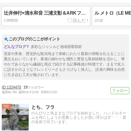
辻井伸行×清水和音 三浦文彰＆ARKフィルハーモニック ～究極のベートーヴェン～
13時間前
2日前
このブログのここがポイント
多彩なジャンルと地域密着取材
音楽や美食、歴史的な観光地まで多岐にわたり最新の情報を伝えることに
重点をおいています。著者の細やかな感性と豊富な取材経験を活かし、華
やかでありながら繊細な視点で紹介する記事構成が特徴です。まるで友人
に話すかのようなフレンドリーさもさりげなく挿入し、読者の興味を自然
に引き込む工夫が施されています。
1324470
19
週間IN:
780
週間OUT:
2370
月間IN:
3720
3
とち、フラ
のんびりと気ままなブログを始めました。ハンドルネー
ムを何にしようか思案しましたが思い浮かばず・・・昔
の名前で出ています。