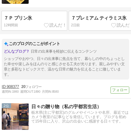
７Ｐ プリン氷
７プレミアム ティラミス氷
12時間前
2日前
このブログのここがポイント
日常の出来事を軽妙に伝えるコンテンツ
ショップやおやつ、日々の出来事に焦点を当て、暮らしの中のちょっとし
た幸せや楽しみをほんのりと感じさせる工夫が光ります。親しみやすい文
章と多彩なトピックスで、温かな日常の魅力を伝えることに徹していま
す。
908377
20
週間IN:
1980
週間OUT:
1890
月間IN:
8580
2
日々の贈り物（私の宇都宮生活）
栃木県(主に宇都宮)のグルメやイベントや名所、最近では
カメラ教室の記事などを発信しています。ブログを初め
て15年目に入り、沢山の出会いに感謝する日々です。