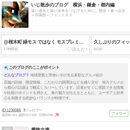
18
いじ散歩のブログ 横浜・鎌倉・都内編
遠い過去と遠い未来をつなげるために。散歩＋食べ歩き
＋学園祭＋フィットネス
@桜木町 緑モス ではなく モスプレミアム
久しぶりのフィッ
17時間前
6日前
このブログのここがポイント
地域密着と実食レポが光る多彩なグルメ紹介
店舗の詳細、限定情報、こだわりの調理法などを織り交ぜ、地方グルメか
ら都心の話題まで幅広くカバーしています。読者がすぐに実践できる情報
や比較のポイントを押さえ、食の魅力を伝えるとともに、ユーモアと好奇
心を刺激する絶妙なバランスが特徴です。
1230066
3
週間IN:
154
週間OUT:
280
月間IN:
595
19
霧降文庫