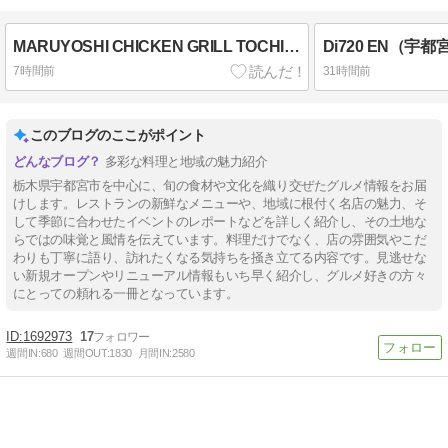
MARUYOSHI CHICKEN GRILL TOCHIGI（栃木市）
Di720 EN（宇都
7時間前
31時間前
このブログのここがポイント
多彩な料理と地域の魅力紹介
栃木県宇都宮市を中心に、旬の食材や文化を織り交ぜたグルメ情報をお届
けします。レストランの新鮮なメニューや、地域に根付く名店の魅力、そ
して季節に合わせたイベントのレポートなどを詳しく紹介し、その土地な
らではの味覚と風情を伝えています。料理だけでなく、店の雰囲気やこだ
わりも丁寧に語り、訪れたくなる気持ちを掻き立てる内容です。見逃せな
い新規オープンやリニューアル情報もいち早く紹介し、グルメ好きの方々
にとっての頼れる一冊となっています。
1692973
17
週間IN:
680
週間OUT:
1830
月間IN:
2580