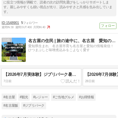
に役立つ情報が満載で、読者の次の訪問先選びをしっかりサポートしま
す。親しみやすくも鋭い視点が光り、読みやすさと共感を生み出していま
す。
1548901
5
週間IN:
30
週間OUT:
400
月間IN:
40
11
名古屋の住民 | 旅の途中に、名古屋 愛知の情報発信！
愛知県生まれ 名古屋市育ち名古屋と愛知の情報発信！
ひつまぶしと味噌煮込みをこよなく愛す
【2026年7月実体験】ジブリパーク暑さ対策 涼しい場所と持ち物
7日前
28日前
#名古屋
#観光
#レジャー
#ご当地グルメ
#お得情報
#名古屋飯
#ジブリパーク