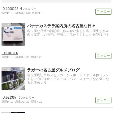
1990222
4
週間IN:
10
週間OUT:
540
月間IN:
20
17
バナナカステラ案内所の名古屋な日々
名古屋な日常の雑記帳（飲み食い多し）名古屋生まれ＆
名古屋育ちの地元に密着してるかもしれない雑記帳です
1101206
週間IN:
10
週間OUT:
20
月間IN:
20
18
ラガーの名古屋グルメブログ
名古屋周辺グルメをラガーがレポート！平日＆休日ラン
チを中心に洋食・ビストロ・パン・スイーツなど気にな
るお店めぐり
921367
5
週間IN:
10
週間OUT:
10
月間IN:
10