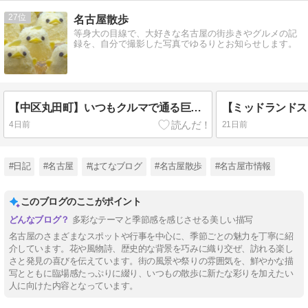
27
名古屋散歩
等身大の目線で、大好きな名古屋の街歩きやグルメの記
録を、自分で撮影した写真でゆるりとお知らせします。
【中区丸田町】いつもクルマで通る巨大交差点。自分の足で歩いたら見えてきた、江戸時代の小さなタイムカプセル！？名古屋散歩
4日前
21日前
#日記
#名古屋
#はてなブログ
#名古屋散歩
#名古屋市情報
このブログのここがポイント
多彩なテーマと季節感を感じさせる美しい描写
名古屋のさまざまなスポットや行事を中心に、季節ごとの魅力を丁寧に紹
介しています。花や風物詩、歴史的な背景を巧みに織り交ぜ、訪れる楽し
さと発見の喜びを伝えています。街の風景や祭りの雰囲気を、鮮やかな描
写とともに臨場感たっぷりに綴り、いつもの散歩に新たな彩りを加えたい
人に向けた内容となっています。