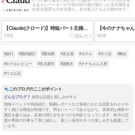
いつか振り返るための日々の戯言〜レジャックの外が見
えるエレベーターが子供の頃の遊び場だった名古屋生ま
れ名古屋育ちの名古屋人。夫や友人たちとの旅やホテル
ステイも楽しみの1つ♪
【Claude(クロード)】時短パート主婦の私が使い始めた理由☆ブログにも暮らしにも役立つAIでした♪
7日前
9日前
#旅行
#国内旅行
#愛知県
#名古屋
#ホテル
#ポイ活
#舞台
#ホテルレビュー
#名古屋市
#謎解き
#ナナちゃん人形
#ウエル活
このブログのここがポイント
多彩な話題と親しみやすさ
地域イベントや商品紹介、観劇レポートなど多岐にわたる話題をわかりや
すく届ける構成が特徴です。明るいトーンでありながら、具体的な体験や
裏話を盛り込み、読者の関心を引きつける内容となっています。毎月の話
題や季節の行事を丁寧に紹介し、新しい発見や日々の楽しみ方を提案して
います。