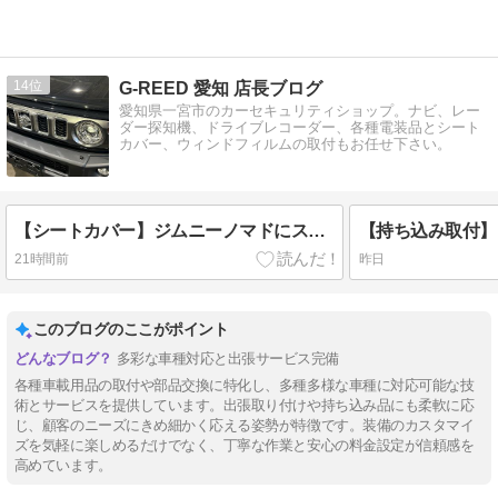
14
G-REED 愛知 店長ブログ
愛知県一宮市のカーセキュリティショップ。ナビ、レー
ダー探知機、ドライブレコーダー、各種電装品とシート
カバー、ウィンドフィルムの取付もお任せ下さい。
【シートカバー】ジムニーノマドにスズキ純正シートカバー取付です！！
21時間前
昨日
このブログのここがポイント
多彩な車種対応と出張サービス完備
各種車載用品の取付や部品交換に特化し、多種多様な車種に対応可能な技
術とサービスを提供しています。出張取り付けや持ち込み品にも柔軟に応
じ、顧客のニーズにきめ細かく応える姿勢が特徴です。装備のカスタマイ
ズを気軽に楽しめるだけでなく、丁寧な作業と安心の料金設定が信頼感を
高めています。