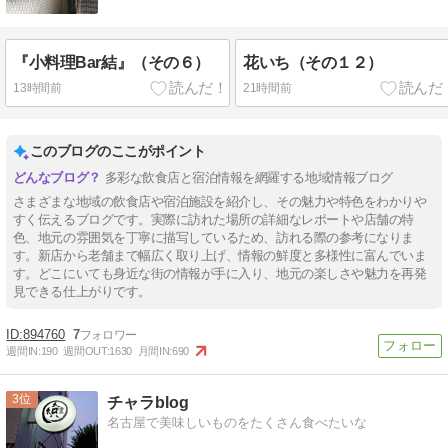
『小料理Bar結』（その６）
花いち（その１２）
13時間前
21時間前
このブログのここがポイント
多彩な飲食店と宿泊情報を網羅する地域情報ブログ
さまざまな地域の飲食店や宿泊施設を紹介し、その魅力や特色をわかりや
すく伝えるブログです。実際に訪れた場所の詳細なレポートや店舗の特
色、地元の雰囲気を丁寧に描写しているため、訪れる際の参考になりま
す。新店から老舗まで幅広く取り上げ、情報の鮮度と多様性に富んでいま
す。どこにいても身近な街の情報が手に入り、地元の楽しさや魅力を再発
見できる仕上がりです。
894760
7
週間IN:
190
週間OUT:
1630
月間IN:
690
3
チャラblog
名古屋で美味しいものをたくさん食べたいな