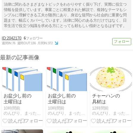
法律に関わるさまざまなトピックをわかりやすく掘り下げ、実際に役立つ
情報を提供しています。事案ごとに精査された解説で、複雑なテーマもシ
ンプルに理解できる工夫が随所にあり、身近な疑問から社会的に重要な問
題まで、幅広くカバーしています。法律に関心のある方だけではなく、日
常生活で役立つ知識を求める方にとっても頼もしい指針となるはずです。
2042170
6
週間IN:
76
週間OUT:
136
月間IN:
372
最新の記事画像
お盆少し前の
お盆少し前の
チャーハンの
土曜日は
土曜日は
具材は
10時間前
10時間前
12時間前
のんびり、まったりと〜
のんびり、まったりと〜
のんびり、まったりと〜