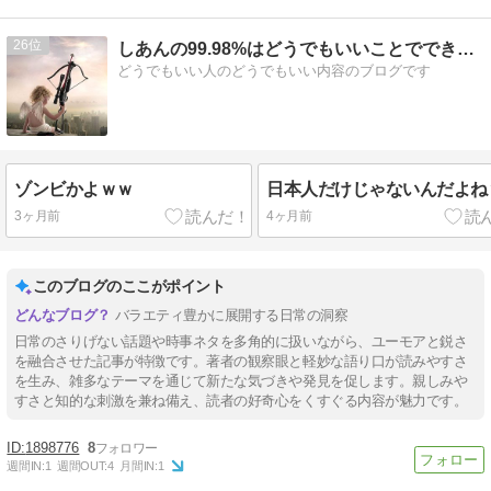
26
しあんの99.98%はどうでもいいことでできています
どうでもいい人のどうでもいい内容のブログです
ゾンビかよｗｗ
日本人だけじゃないんだよね
3ヶ月前
4ヶ月前
このブログのここがポイント
バラエティ豊かに展開する日常の洞察
日常のさりげない話題や時事ネタを多角的に扱いながら、ユーモアと鋭さ
を融合させた記事が特徴です。著者の観察眼と軽妙な語り口が読みやすさ
を生み、雑多なテーマを通じて新たな気づきや発見を促します。親しみや
すさと知的な刺激を兼ね備え、読者の好奇心をくすぐる内容が魅力です。
1898776
8
週間IN:
1
週間OUT:
4
月間IN:
1