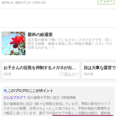
週間IN:
40
週間OUT:
110
月間IN:
200
9
眼科の給湯室
名古屋の眼科で働いているスタッフのブログです。目に
関する情報・健康＆美容に良い情報が満載！スタッフの
日常もわかる！？
お子さんの近視を抑制するメガネが出ました！
2日前
23日前
このブログのここがポイント
目の健康や予防に役立つ情報満載
目の健康維持に役立つ様々な情報を発信しています。季節の変化やライフ
スタイルの影響、日常のちょっとした気づきから、予防や検診の重要性ま
で幅広く扱っています。親子での目のケアや新しい治療法の紹介、紫外線