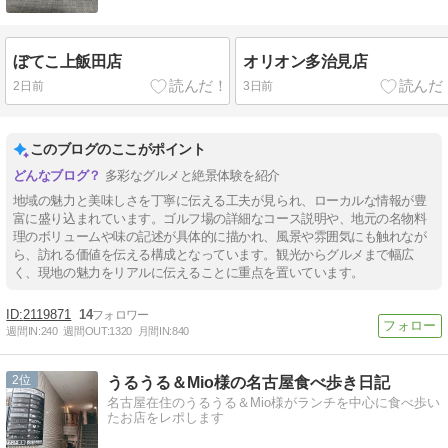
ぼてこ上飯田店
オリオン多治見店
2日前
3日前
このブログのここがポイント
多彩なグルメと絶景体験を紹介
地域の魅力と美味しさを丁寧に伝える工夫が見られ、ローカルな情報が豊
富に盛り込まれています。ゴルフ場の詳細なコース説明や、地元の名物料
理のボリュームや味の記述が具体的に描かれ、風景や雰囲気にも触れなが
ら、訪れる価値を伝える構成となっています。観光からグルメまで幅広
く、現地の魅力をリアルに伝えることに重点を置いています。
2119871
14
週間IN:
240
週間OUT:
1320
月間IN:
840
2
うるうる＆Mio様の名古屋食べ歩き日記
名古屋在住のうるうる＆Mio様がランチを中心に食べ歩い
たお店をレポします