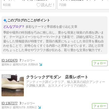
6日前
7日前
このブログのここがポイント
多彩なテーマと季節感を盛り込む文章
季節や場所の特別感を巧みに映し出し、豊かな視覚と味覚の共感を誘いま
す。テーマはスイーツからテーマパークまで多彩で、詳細な描写と工夫を
凝らした情報提供が特徴です。普段の風景にちょっとした非日常を重ね合
わせることで、好奇心をくすぐる内容へと昇華させています。読むと日常
のちょっとした幸せやワクワク感が伝わる、彩り豊かな文章が魅力です。
1432470
7
週間IN:
2
週間OUT:
24
月間IN:
8
25
クラシックデモダン 店長レポート
アンティーク調インテリア、輸入家具の紹介アンティー
ク調輸入家具、おススメインテリアの紹介。
1367277
3
週間IN:
2
週間OUT:
6
月間IN:
2