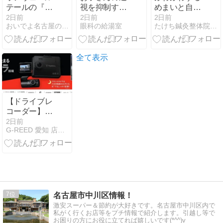
テールの『か
視を抑制する
めまいと自律
き氷』【上前
メガネが出ま
神経の関係性
2日前
2日前
2日前
おいでよ名古屋の食べ歩きログ
眼科の給湯室
たけち鍼灸整体院・名古屋名東院
津】
した！
全て表示
【ドライブレ
コーダー】暗
視カメラ搭
2日前
G-REED 愛知 店長ブログ
載！ユピテル
ZNV-80 発売
中です！！
7
名古屋市中川区情報！
激安スーパー＆節約が大好きです。名古屋市中川区内で
私がく行くお店等をプチ情報で紹介します。引越し等で
お困りの方にお役に立てれば嬉しいです(*^^)v