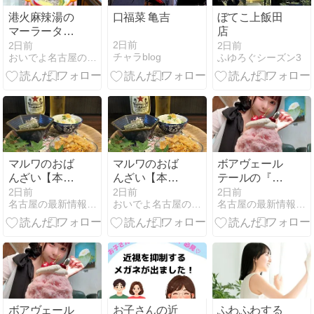
港火麻辣湯の
口福菜 亀吉
ぼてこ上飯田
マーラータン
店
【庄内通】
2日前
2日前
2日前
チャラblog
おいでよ名古屋の食べ歩きログ
ふゆろぐシーズン3
マルワのおば
マルワのおば
ボアヴェール
んざい【本
んざい【本
テールの『か
陣】
陣】
き氷』【上前
2日前
2日前
2日前
名古屋の最新情報をお届け！ - おいでよ名古屋の食べ歩きログ
おいでよ名古屋の食べ歩きログ
名古屋の最新情報をお届け！ - おいでよ名古屋の食べ歩きログ
津】
ボアヴェール
お子さんの近
ふわふわする