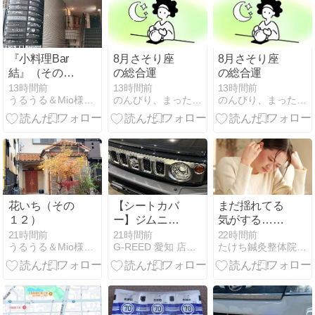
『小料理Bar
8月さそり座
8月さそり座
結』（その
の総合運
の総合運
６）
13時間前
13時間前
13時間前
うるうる＆Mio様の名古屋食べ歩き日記
のんびり、まったりと〜
のんびり、まったりと〜
花いち（その
【シートカバ
まだ揺れてる
１２）
ー】ジムニー
気がする…地
ノマドにスズ
震後めまいと
21時間前
21時間前
22時間前
うるうる＆Mio様の名古屋食べ歩き日記
G-REED 愛知 店長ブログ
たけち鍼灸整体院・名古屋名東院
キ純正シート
薬の正しい知
カバー取付で
識
す！！