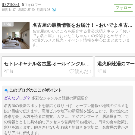
215351
5
週間IN:
17
週間OUT:
40
月間IN:
93
16
名古屋の最新情報をお届け！ - おいでよ名古屋の食べ歩きログ
名古屋のいいところを紹介する非公式萌えキャラ「おい
でよ名古屋」（おいなごちゃん）の公認まとめサイト。
穴場グルメと観光・イベント情報を中心にまとめていま
す。
セトレキャナル名古屋-オールインクルーシブホテル【中川運河】
港火麻辣湯のマー
2日前
2日前
このブログのここがポイント
多彩なジャンルと話題の新店紹介
名古屋の最新スポットを幅広く取り上げ、オープン情報や地域のグルメを
鋭い目線で伝えます。高層ビルや地下の新店舗を巡ることで、街の進化と
多彩な楽しみ方を読者に提案。カフェ、アジアンフード、居酒屋まで、旬
の情報とともに具体的なアクセスや営業時間も紹介し、日常の食や散策に
彩りを添えます。飽きさせない切れ味と新鮮さを大切に、名古屋の豊かさ
をリアルに伝えます。