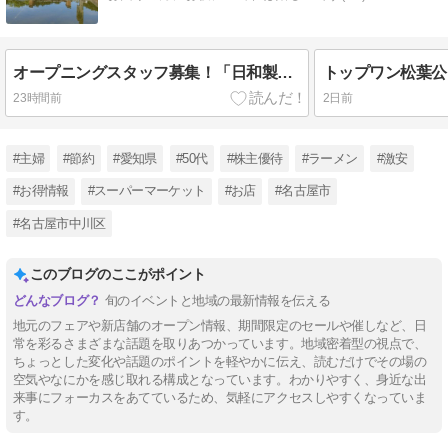
オープニングスタッフ募集！「日和製麺太平通店」9月1日オープン！
23時間前
2日前
#主婦
#節約
#愛知県
#50代
#株主優待
#ラーメン
#激安
#お得情報
#スーパーマーケット
#お店
#名古屋市
#名古屋市中川区
このブログのここがポイント
旬のイベントと地域の最新情報を伝える
地元のフェアや新店舗のオープン情報、期間限定のセールや催しなど、日
常を彩るさまざまな話題を取りあつかっています。地域密着型の視点で、
ちょっとした変化や話題のポイントを軽やかに伝え、読むだけでその場の
空気やなにかを感じ取れる構成となっています。わかりやすく、身近な出
来事にフォーカスをあてているため、気軽にアクセスしやすくなっていま
す。