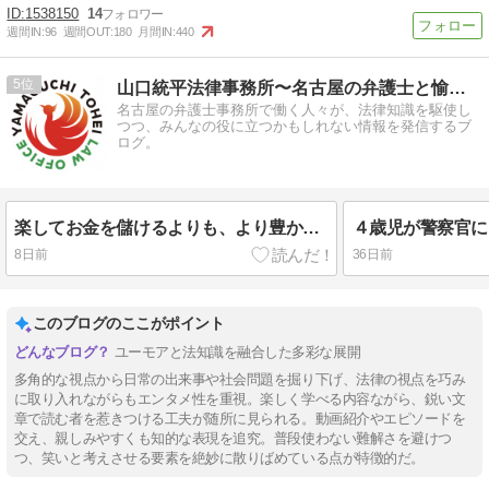
1538150
14
週間IN:
96
週間OUT:
180
月間IN:
440
5
山口統平法律事務所〜名古屋の弁護士と愉快な仲間たち
名古屋の弁護士事務所で働く人々が、法律知識を駆使し
つつ、みんなの役に立つかもしれない情報を発信するブ
ログ。
楽してお金を儲けるよりも、より豊かな人生を送るために
8日前
36日前
このブログのここがポイント
ユーモアと法知識を融合した多彩な展開
多角的な視点から日常の出来事や社会問題を掘り下げ、法律の視点を巧み
に取り入れながらもエンタメ性を重視。楽しく学べる内容ながら、鋭い文
章で読む者を惹きつける工夫が随所に見られる。動画紹介やエピソードを
交え、親しみやすくも知的な表現を追究。普段使わない難解さを避けつ
つ、笑いと考えさせる要素を絶妙に散りばめている点が特徴的だ。