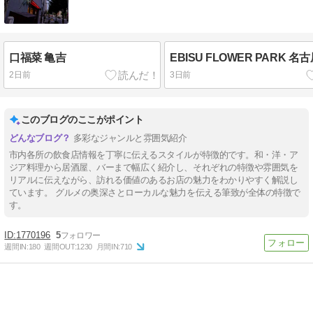
口福菜 亀吉
EBISU FLOWER PARK 名
2日前
3日前
このブログのここがポイント
多彩なジャンルと雰囲気紹介
市内各所の飲食店情報を丁寧に伝えるスタイルが特徴的です。和・洋・ア
ジア料理から居酒屋、バーまで幅広く紹介し、それぞれの特徴や雰囲気を
リアルに伝えながら、訪れる価値のあるお店の魅力をわかりやすく解説し
ています。 グルメの奥深さとローカルな魅力を伝える筆致が全体の特徴で
す。
1770196
5
週間IN:
180
週間OUT:
1230
月間IN:
710