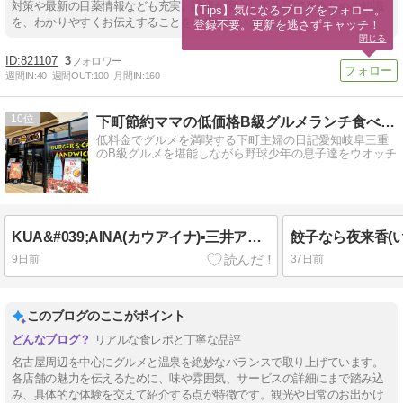
対策や最新の目薬情報なども充実。読者が安心して生活できるための知識
【Tips】気になるブログをフォロー。

を、わかりやすくお伝えすることを心掛けています。
登録不要。更新を逃さずキャッチ！
閉じる
821107
3
週間IN:
40
週間OUT:
100
月間IN:
160
10
下町節約ママの低価格B級グルメランチ食べ歩き隊
低料金でグルメを満喫する下町主婦の日記愛知岐阜三重
のB級グルメを堪能しながら野球少年の息子達をウオッチ
KUA&#039;AINA(カウアイナ)▪️三井アウトレットパーク岡崎2F
9日前
37日前
このブログのここがポイント
リアルな食レポと丁寧な品評
名古屋周辺を中心にグルメと温泉を絶妙なバランスで取り上げています。
各店舗の魅力を伝えるために、味や雰囲気、サービスの詳細にまで踏み込
み、具体的な体験を交えて紹介する点が特徴です。観光や日常のお出かけ