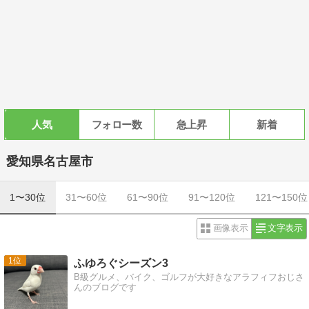
人気
フォロー数
急上昇
新着
愛知県名古屋市
1〜30位
31〜60位
61〜90位
91〜120位
121〜150位
画像表示
文字表示
1
ふゆろぐシーズン3
B級グルメ、バイク、ゴルフが大好きなアラフィフおじさ
んのブログです