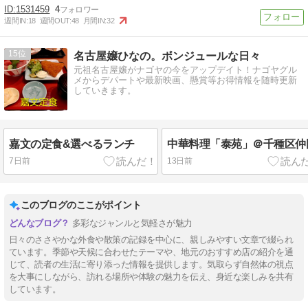
1531459
4
週間IN:
18
週間OUT:
48
月間IN:
32
15
名古屋嬢ひなの。ボンジュールな日々
元祖名古屋嬢がナゴヤの今をアップデイト！ナゴヤグル
メからデパートや最新映画、懸賞等お得情報を随時更新
していきます。
嘉文の定食&選べるランチ
中華料理「泰苑」＠千種区仲
7日前
13日前
このブログのここがポイント
多彩なジャンルと気軽さが魅力
日々のささやかな外食や散策の記録を中心に、親しみやすい文章で綴られ
ています。季節や天候に合わせたテーマや、地元のおすすめ店の紹介を通
じて、読者の生活に寄り添った情報を提供します。気取らず自然体の視点
を大事にしながら、訪れる場所や体験の魅力を伝え、身近な楽しみを共有
しています。