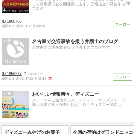
して特別講演会を開催致します。広報担当が発信するPR
ブログ
1906786
週間IN:
3
週間OUT:
0
月間IN:
6
23
名古屋で交通事故を扱う弁護士のブログ
名古屋で交通事故を扱う弁護士のブログです。
1956237
7
週間IN:
3
週間OUT:
33
月間IN:
3
24
おいしい情報時々、ディズニー
スイーツ＆ご当地グルメ、ディズニーグッズスイーツ、
地元Ｂ級グルメが多いけど、時々ディズニー関連も
ディズニーみやげのお菓子