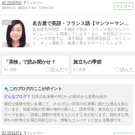
2110702
7
週間IN:
63
週間OUT:
450
月間IN:
270
8
名古屋で英語・フランス語【マンツーマンレッスン】
名古屋市中村区・千種区で英語・フランス語のマンツー
マンレッスンを開講しています！また、中村区のファー
マシー大学堂では、漢方相談・自然派化粧品・ダイエッ
ト・ネット通販で、健康と美をサポートいたします。
「英検」で読み聞かせ？
旅立ちの季節
4ヶ月前
5ヶ月前
このブログのここがポイント
日常の出来事や学びへの前向きな姿勢を紹介
身近な体験や思いを通じて、さりげない日常の出来事に新たな視点を加え
ています。知多半島の市場や海外の暮らし、語学学習、食文化など多彩な
テーマを扱い、読者に感動や発見をもたらす工夫が光ります。前向きな気
持ちや好奇心を育む内容ながら、情報もコンパクトに伝える構成です。
1831471
1