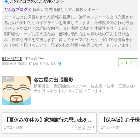
このブログのここがポイント
幅広い観光情報とリアル体験レポート
テーマごとに深掘りされた情報を提供し、旅行やレジャーをより充実させ
るための実用的なガイドラインを追求しています。今年度公開された最新
イベントやエリアの詳細な内容、また実際に訪れた体験談を詳しく紹介。
利用者のニーズに応えるため、便利な予約方法や持ち物の工夫も盛り込
み、快適な外出を支援します。多くのテーマにわたり、実用的な情報をわ
かりやすく届けることで、読者の旅の計画を確実にサポートしています。
2082118
4
週間IN:
25
週間OUT:
120
月間IN:
135
12
名古屋の出張撮影
動画撮影・動画編集のコツや、名古屋・岐阜・三重のお
出かけスポットについて書いています。
【夏休み/冬休み】家族旅行の思い出を100倍楽しむビデオ撮影のコツ
1年2ヶ月前
1年2ヶ月前