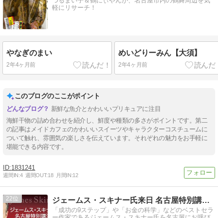
つるまい子＆鶴にぃやんが、名古屋市内の鶴舞周辺を気
軽にリサーチ！
やなぎのまい
めいどりーみん【大須】
2年4ヶ月前
2年4ヶ月前
このブログのここがポイント
新鮮な魚介とかわいいプリキュアに注目
海鮮干物の詰め合わせを紹介し、鮮度や種類の多さがポイントです。第二
の記事はメイドカフェのかわいいスイーツやキャラクターコスチュームに
ついて触れ、雰囲気の楽しさを伝えています。それぞれの魅力をお手軽に
堪能できる内容です。
1831241
週間IN:
4
週間OUT:
18
月間IN:
12
22
ジェームス・スキナー氏来日 名古屋特別講演会ブログ！
「成功の9ステップ」や「お金の科学」などのベストセラ
ー作家であるジェームス・スキナー氏を名古屋にお呼び