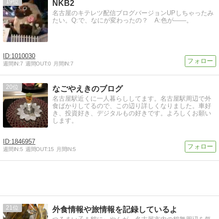
19
NKB2
名古屋のキテレツ配信ブログバージョンUPしちゃったみ
たい。Q:で、なにが変わったの？ A:色が――。
1010030
週間IN:
7
週間OUT:
0
月間IN:
7
20
なごやえきのブログ
名古屋駅近くに一人暮らししてます。名古屋駅周辺で外
食ばかりしてるので、この辺り詳しくなりました。車好
き、投資好き、デジタルもの好きです。よろしくお願い
します。
1846957
週間IN:
5
週間OUT:
15
月間IN:
5
21
外食情報や旅情報を記録しているよ