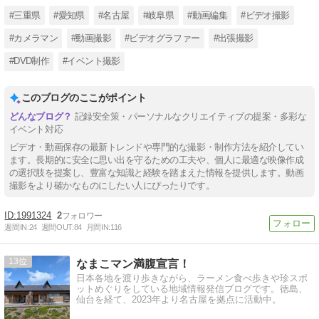
#三重県
#愛知県
#名古屋
#岐阜県
#動画編集
#ビデオ撮影
#カメラマン
#動画撮影
#ビデオグラファー
#出張撮影
#DVD制作
#イベント撮影
このブログのここがポイント
記録安全策・パーソナルなクリエイティブの提案・多彩な
イベント対応
ビデオ・動画保存の最新トレンドや専門的な撮影・制作方法を紹介してい
ます。長期的に安全に思い出を守るための工夫や、個人に最適な映像作成
の選択肢を提案し、豊富な知識と経験を踏まえた情報を提供します。動画
撮影をより確かなものにしたい人にぴったりです。
1991324
2
週間IN:
24
週間OUT:
84
月間IN:
116
13
なまこマン満腹宣言！
日本各地を渡り歩きながら、ラーメン食べ歩きや珍スポ
ットめぐりをしている地域情報発信ブログです。徳島、
仙台を経て、2023年より名古屋を拠点に活動中。