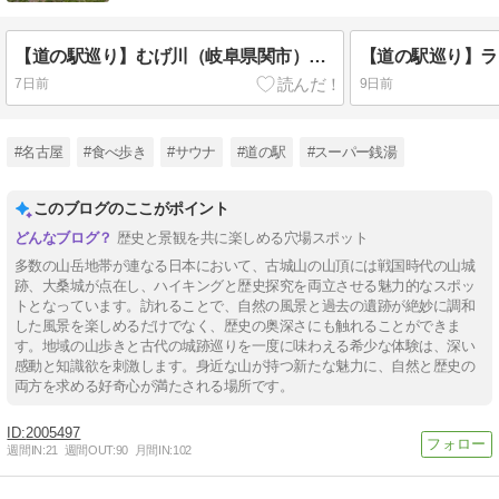
【道の駅巡り】むげ川（岐阜県関市）｜憩いの川辺とつるむらさきうどん
7日前
9日前
#名古屋
#食べ歩き
#サウナ
#道の駅
#スーパー銭湯
このブログのここがポイント
歴史と景観を共に楽しめる穴場スポット
多数の山岳地帯が連なる日本において、古城山の山頂には戦国時代の山城
跡、大桑城が点在し、ハイキングと歴史探究を両立させる魅力的なスポッ
トとなっています。訪れることで、自然の風景と過去の遺跡が絶妙に調和
した風景を楽しめるだけでなく、歴史の奥深さにも触れることができま
す。地域の山歩きと古代の城跡巡りを一度に味わえる希少な体験は、深い
感動と知識欲を刺激します。身近な山が持つ新たな魅力に、自然と歴史の
両方を求める好奇心が満たされる場所です。
2005497
週間IN:
21
週間OUT:
90
月間IN:
102