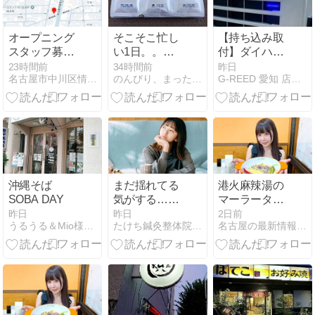
オープニング
そこそこ忙し
【持ち込み取
スタッフ募
い1日。。。
付】ダイハツ
集！「日和製
②
ハイゼットカ
23時間前
34時間前
昨日
名古屋市中川区情報！
のんびり、まったりと〜
G-REED 愛知 店長ブログ
麺太平通店」
ーゴ マーカー
9月1日オープ
ランプ取付で
ン！
す！GrgoV2は
ｺﾐｺﾐ11万
沖縄そば
まだ揺れてる
港火麻辣湯の
SOBA DAY
気がする…そ
マーラータン
のめまい、放
【庄内通】
昨日
昨日
2日前
うるうる＆Mio様の名古屋食べ歩き日記
たけち鍼灸整体院・名古屋名東院
名古屋の最新情報をお届け！ - おいでよ名古屋の食べ歩きログ
置して大丈
夫？