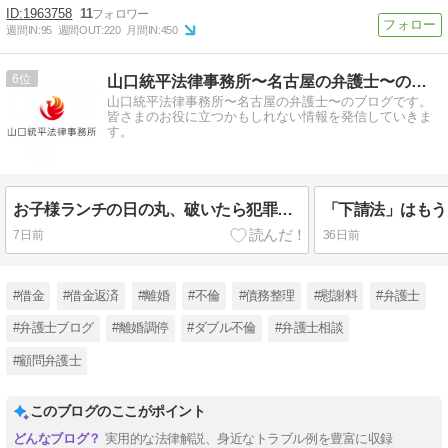
1963758
11
週間IN:
95
週間OUT:
220
月間IN:
450
6
山口統平法律事務所〜名古屋の弁護士〜のブログ
山口統平法律事務所〜名古屋の弁護士〜のブログです。
皆さまのお役に立つかもしれない情報を発信していきま
す。
お子様ランチの日の丸、破いたら犯罪？ 意外と知らない「国旗損壊罪」
7日前
36日前
#借金
#借金返済
#離婚
#不倫
#債務整理
#慰謝料
#弁護士
#弁護士ブログ
#離婚調停
#ダブル不倫
#弁護士相談
#顧問弁護士
このブログのここがポイント
実用的な法律解説、身近なトラブル例を豊富に収録