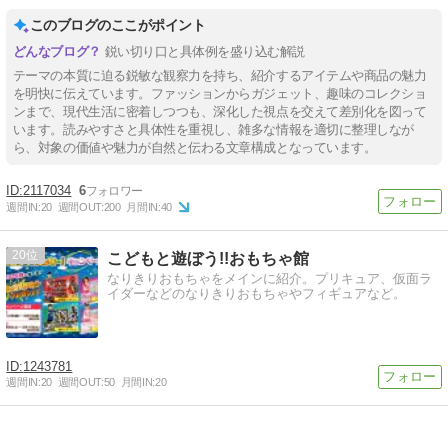
このブログのここがポイント
鋭い切り口と具体例を盛り込む解説
テーマの本質に迫る鋭敏な観察力を持ち、紹介するアイテムや商品の魅力
を明快に伝えています。ファッションからガジェット、趣味のコレクショ
ンまで、現代生活に密着しつつも、深化した視点を交えて差別化を図って
います。読みやすさと具体性を重視し、雑多な情報を適切に整理しなが
ら、対象の価値や魅力が自然と伝わる文章構成となっています。
2117034
6
週間IN:
20
週間OUT:
200
月間IN:
40
20
こどもと遊ぼう!!おもちゃ館
なりきりおもちゃをメインに紹介。プリキュア、仮面ラ
イダーなどのなりきりおもちゃやフィギュアなど。
1243781
週間IN:
20
週間OUT:
50
月間IN:
20