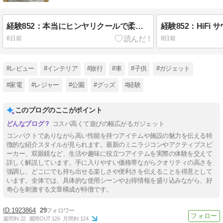
経験852：本当にヒンヤリクールで柔らかフンワリ！ニトリの「30 ㎜厚手ウレタン入りラグ（Nクール）」が暑い夏におススメでした！
8日前
8日前
#レビュー
#インテリア
#旅行
#車
#子供
#ガジェット
#家電
#レジャー
#公園
#グッズ
#経験
このブログのここがポイント
コスパ高くて遊びの幅広がるガジェット
コンパクトでありながら高い性能を持つアイテムや施設の魅力を伝える特
徴的な紹介スタイルが見られます。最新のミニラジコンやアクティブスピ
ーカー、双眼鏡など、生活や趣味に役立つアイテムを実際の体験を交えて
詳しく解説しています。手に入りやすい価格帯ながらクオリティの高さを
強調し、どこにでも持ち出せる楽しさや便利さを伝えることを得意として
います。全体では、具体的な使用シーンやお得情報を盛り込みながら、好
奇心を刺激する文章構成が特徴です。
1923864
29
週間IN:
22
週間OUT:
126
月間IN:
124