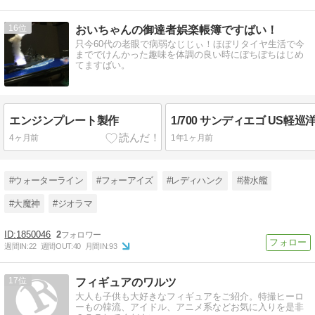
16
おいちゃんの御達者娯楽帳簿ですばい！
只今60代の老眼で病弱なじじぃ！ほぼリタイヤ生活で今
まででけんかった趣味を体調の良い時にぼちぼちはじめ
てますばい。
エンジンプレート製作
4ヶ月前
1年1ヶ月前
#ウォーターライン
#フォーアイズ
#レディハンク
#潜水艦
#大魔神
#ジオラマ
1850046
2
週間IN:
22
週間OUT:
40
月間IN:
93
17
フィギュアのワルツ
大人も子供も大好きなフィギュアをご紹介。特撮ヒーロ
ーもの韓流、アイドル、アニメ系などお気に入りを是非