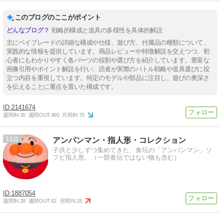
このブログのここがポイント
戦略的構成と道具の多様性を具体的解説
主にベイブレードの詳細な構成や仕様、遊び方、付属品の種類について、
実践的な情報を提供しています。商品レビューや特徴解説を交えつつ、初
心者にもわかりやすく各パーツの役割や選び方を紹介しています。豊富な
画像引用やポイント解説を行い、読者が実際のバトル戦略や道具選びに役
立つ内容を重視しています。特定のモデルや部品に注目し、遊びの奥深さ
を伝えることに重点を置いた構成です。
2141674
週間IN:
30
週間OUT:
490
月間IN:
70
11
アンパンマン・指人形・コレクション
子供と少しずつ集めてきた、食玩の「アンパンマン」ソ
フビ指人形。（一部食玩ではない物も含む）
1887054
週間IN:
28
週間OUT:
62
月間IN:
28