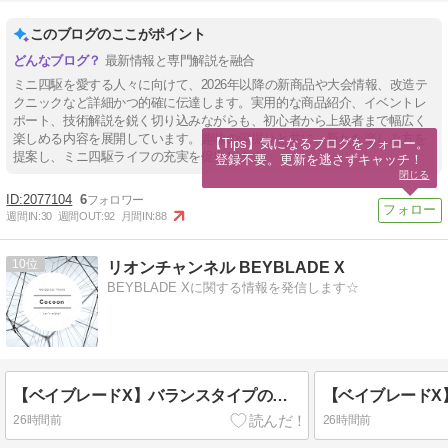
このブログのここがポイント
最新情報と専門解説を融合
ミニ四駆を愛する人々に向けて、2026年以降の新商品や大会情報、改造テ
クニックなど詳細かつ的確に伝達します。実用的な商品紹介、イベントレ
ポート、技術解説を鋭く切り込みながらも、初心者から上級者まで幅広く
楽しめる内容を展開しています。趣味の深掘りと共に、新たな楽しみ方を
【Tips】気になるブログをフォロー。

提案し、ミニ四駆ライフの充実を促進します。
登録不要。更新を逃さずキャッチ！
閉じる
2077104
6
週間IN:
30
週間OUT:
92
月間IN:
88
10
リオンチャンネル BEYBLADE X
BEYBLADE Xに関する情報を発信します☆
【ベイブレードX】バランスタイプのビット一覧☆
26時間前
26時間前