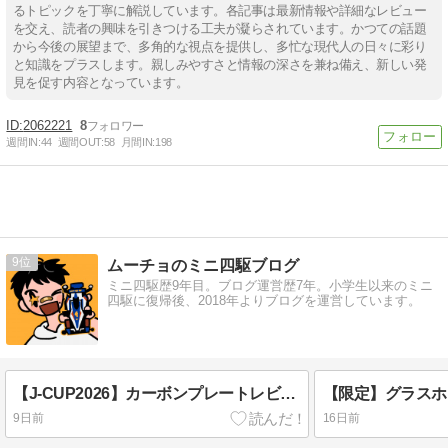
るトピックを丁寧に解説しています。各記事は最新情報や詳細なレビュー
を交え、読者の興味を引きつける工夫が凝らされています。かつての話題
から今後の展望まで、多角的な視点を提供し、多忙な現代人の日々に彩り
と知識をプラスします。親しみやすさと情報の深さを兼ね備え、新しい発
見を促す内容となっています。
2062221
8
週間IN:
44
週間OUT:
58
月間IN:
198
9
ムーチョのミニ四駆ブログ
ミニ四駆歴9年目。ブログ運営歴7年。小学生以来のミニ
四駆に復帰後、2018年よりブログを運営しています。
【J-CUP2026】カーボンプレートレビュー｜直線形状で使い方が広がる
9日前
16日前