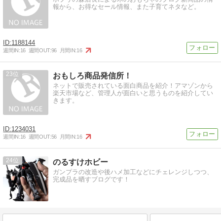
報から、お得なセール情報、また子育てネタなど。
1188144
週間IN:
16
週間OUT:
96
月間IN:
16
23
おもしろ商品発信所！
ネットで販売されている面白商品を紹介！アマゾンから
楽天市場など、管理人が面白いと思うものを紹介してい
きます。
1234031
週間IN:
16
週間OUT:
56
月間IN:
16
24
のるすけホビー
ガンプラの改造や後ハメ加工などにチェレンジしつつ、
完成品を晒すブログです！