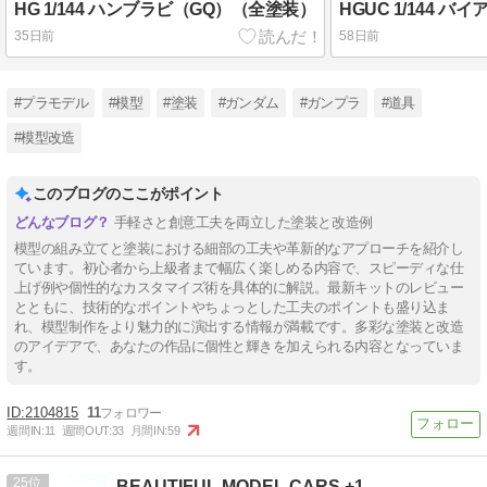
HG 1/144 ハンブラビ（GQ）（全塗装）
HGUC 1/144 
35日前
58日前
#プラモデル
#模型
#塗装
#ガンダム
#ガンプラ
#道具
#模型改造
このブログのここがポイント
手軽さと創意工夫を両立した塗装と改造例
模型の組み立てと塗装における細部の工夫や革新的なアプローチを紹介し
ています。初心者から上級者まで幅広く楽しめる内容で、スピーディな仕
上げ例や個性的なカスタマイズ術を具体的に解説。最新キットのレビュー
とともに、技術的なポイントやちょっとした工夫のポイントも盛り込ま
れ、模型制作をより魅力的に演出する情報が満載です。多彩な塗装と改造
のアイデアで、あなたの作品に個性と輝きを加えられる内容となっていま
す。
2104815
11
週間IN:
11
週間OUT:
33
月間IN:
59
25
BEAUTIFUL MODEL CARS +1