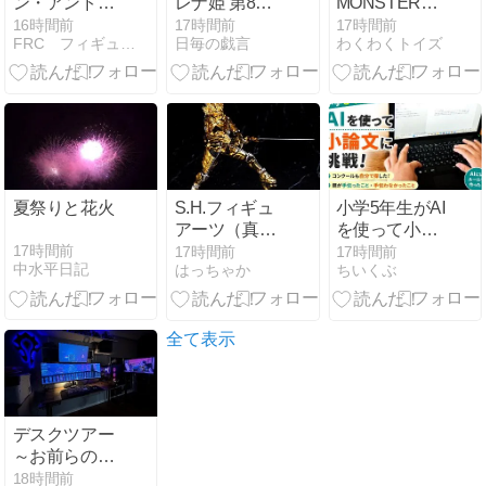
ン・アンド
レナ姫 第8巻
MONSTERS
ー』、当初は
感想【異世界
コーラシリー
16時間前
17時間前
17時間前
FRC フィギュアレビューセンター
日毎の戯言
わくわくトイズ
異なるタイト
転生×農業×ロ
ズを客観レビ
ルが用意され
マンス】
ュー
ていた
夏祭りと花火
S.H.フィギュ
小学5年生がAI
アーツ（真骨
を使って小論
彫製法） 黄金
文に挑戦！親
17時間前
17時間前
17時間前
中水平日記
はっちゃか
ちいくぶ
騎士ガロ（冴
が手伝ったこ
島大河） レビ
と・手伝わな
ュー
かったこと
全て表示
デスクツアー
～お前らの部
屋のPCデスク
18時間前