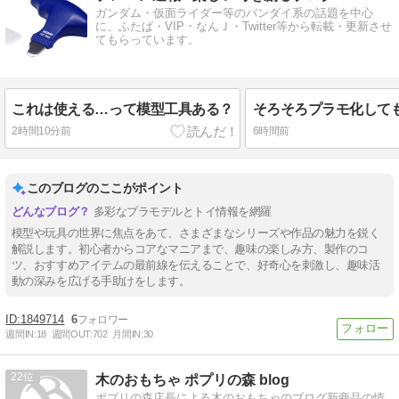
ガンダム・仮面ライダー等のバンダイ系の話題を中心
に、ふたば・VIP・なんＪ・Twitter等から転載・更新させ
てもらっています。
これは使える…って模型工具ある？
そろそろプラモ化して
2時間10分前
6時間前
このブログのここがポイント
多彩なプラモデルとトイ情報を網羅
模型や玩具の世界に焦点をあて、さまざまなシリーズや作品の魅力を鋭く
解説します。初心者からコアなマニアまで、趣味の楽しみ方、製作のコ
ツ、おすすめアイテムの最前線を伝えることで、好奇心を刺激し、趣味活
動の深みを広げる手助けをします。
1849714
6
週間IN:
18
週間OUT:
702
月間IN:
30
22
木のおもちゃ ポプリの森 blog
ポプリの森店長による木のおもちゃのブログ新商品の情