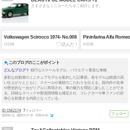
さまざまなミニカーたちをご紹介します。
Volkswagen Scirocco 1974- No.008
12日前
41日前
このブログのここがポイント
精巧なスケールモデル、バラエティ豊富な車種
多彩な自動車のミニチュアモデルを集約した記事群。各モデルは精度の高
い仕上がりとともに、スケールや素材のこだわりを伝える。国内外の名車
や歴史的な一台がリアルに再現され、車の魅力を間近に楽しむことができ
る。詳細なスペックや製造国情報も補足され、コレクターや車ファンの好
奇心を刺激する内容となっている。
1562174
7
週間IN:
11
週間OUT:
30
月間IN:
46
26