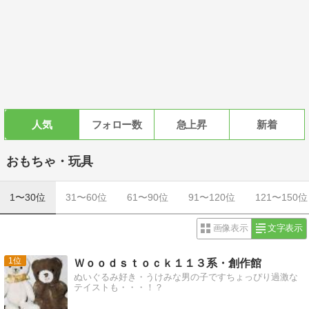
人気
フォロー数
急上昇
新着
おもちゃ・玩具
1〜30位
31〜60位
61〜90位
91〜120位
121〜150位
画像表示
文字表示
1
Ｗｏｏｄｓｔｏｃｋ１１３系・創作館
ぬいぐるみ好き・うけみな男の子ですちょっぴり過激な
テイストも・・・！？