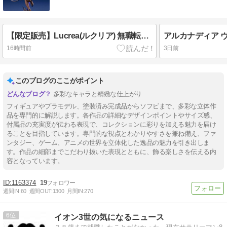
【限定販売】Lucrea(ルクリア) 無職転生III 〜異世界行ったら本気だす〜 エリス 完成品フィギュア[メガハウス]
16時間前
3日前
このブログのここがポイント
多彩なキャラと精緻な仕上がり
フィギュアやプラモデル、塗装済み完成品からソフビまで、多彩な立体作
品を専門的に解説します。各作品の詳細なデザインポイントやサイズ感、
付属品の充実度が伝わる表現で、コレクションに彩りを加える魅力を届け
ることを目指しています。専門的な視点とわかりやすさを兼ね備え、ファ
ンタジー、ゲーム、アニメの世界を立体化した逸品の魅力を引き出しま
す。作品の細部までこだわり抜いた表現とともに、飾る楽しさを伝える内
容となっています。
1163374
19
週間IN:
60
週間OUT:
1300
月間IN:
270
6
イオン3世の気になるニュース