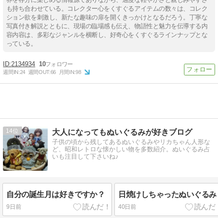
も持ち合わせている。コレクター心をくすぐるアイテムの数々は、コレク
ション欲を刺激し、新たな趣味の扉を開くきっかけとなるだろう。丁寧な
写真付き解説とともに、現場の臨場感も伝え、物語性と魅力を伝導する内
容内容は、多彩なジャンルを横断し、好奇心をくすぐるラインナップとな
っている。
2134934
10
週間IN:
24
週間OUT:
66
月間IN:
98
14
大人になってもぬいぐるみが好きブログ
子供の頃から残してあるぬいぐるみやリカちゃん人形な
ど、昭和レトロな懐かしい物を多数紹介。ぬいぐるみ占
いも注目して下さいね♪
自分の誕生月は好きですか？
日焼けしちゃったぬいぐるみ
9日前
40日前