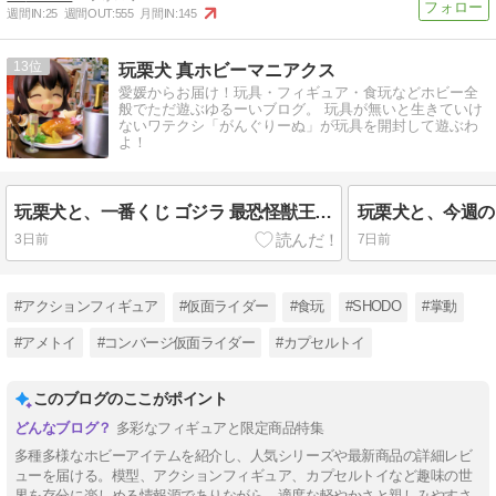
週間IN:
25
週間OUT:
555
月間IN:
145
13
玩栗犬 真ホビーマニアクス
愛媛からお届け！玩具・フィギュア・食玩などホビー全
般でただ遊ぶゆるーいブログ。 玩具が無いと生きていけ
ないワテクシ「がんぐりーぬ」が玩具を開封して遊ぶわ
よ！
玩栗犬と、一番くじ ゴジラ 最恐怪獣王列伝 モンスターヘッドマグネット
3日前
7日前
#アクションフィギュア
#仮面ライダー
#食玩
#SHODO
#掌動
#アメトイ
#コンバージ仮面ライダー
#カプセルトイ
このブログのここがポイント
多彩なフィギュアと限定商品特集
多種多様なホビーアイテムを紹介し、人気シリーズや最新商品の詳細レビ
ューを届ける。模型、アクションフィギュア、カプセルトイなど趣味の世
界を存分に楽しめる情報源でありながら、適度な軽やかさと親しみやすさ