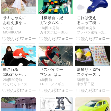
サキちゃんに
【機動新世紀
これは使え
お迎え服を作
ガンダムX】
る…って模型
りました♪
HG 1/144 ガン
工具ある？
50分前
1時間30分前
2時間10分前
MORIKANA
カオスホビーBlog
プレバン速報 ~楽しい時を創るブログ~
ダムレオパル
ド
癒される
『スパイダー
夏祭り・原宿
130cmシャチ
マン5』はい
スクイーズ・
の大きなぬい
つになるの
ボンボンドロ
2時間50分前
4時間前
5時間前
わくわくトイズ
FRC フィギュアレビューセンター
中水平日記
ぐるみ
か？ ー 監督の
ップシール
次作が判明