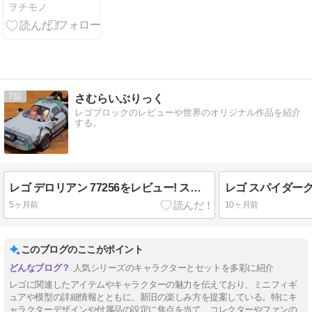
ヲチモノ
見せろよ
Part.476
7
さむらいぶりっく
レゴブロックのレビューや世界のオリジナル作品を紹介
する。
レゴ デロリアン 77256をレビュー! スピードチャンピオン バック・トゥ・ザ・フューチャー タイムマシン
5ヶ月前
10ヶ月前
このブログのここがポイント
人気シリーズのキャラクターとセットを多彩に紹介
レゴに関連したアイテムやキャラクターの魅力を伝えており、ミニフィギ
ュアや模型の詳細情報とともに、新旧の楽しみ方を提案している。特にキ
ャラクターデザインや付属品の設定に焦点を当て、コレクターやファンの