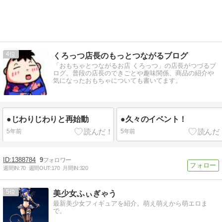
4
くろっつ店長のもっとつながるブログ
「おもちゃとつながるお店 くろっつ」の店長がつづるブ
ログ。普段の店長のできごとや趣味関係、商品の紹介や
気になったおもちゃについても書いてます。
●じわりじわりと再始動
●久々のイベント！
5年前
5年前
1388784
9
週間IN:
70
週間OUT:
170
月間IN:
320
5
美少女ふぃぎゃう
最新美少女フィギュアを紹介。萌え萌えから萌エロま
で。