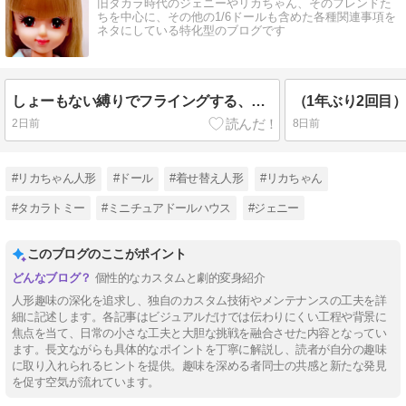
旧タカラ時代のジェニーやリカちゃん、そのフレンドた
ちを中心に、その他の1/6ドールも含めた各種関連事項を
ネタにしている特化型のブログです
しょーもない縛りでフライングする、リカちゃんのパパ・香山ピエールさんのお誕生日。
2日前
8日前
#リカちゃん人形
#ドール
#着せ替え人形
#リカちゃん
#タカラトミー
#ミニチュアドールハウス
#ジェニー
このブログのここがポイント
個性的なカスタムと劇的変身紹介
人形趣味の深化を追求し、独自のカスタム技術やメンテナンスの工夫を詳
細に記述します。各記事はビジュアルだけでは伝わりにくい工程や背景に
焦点を当て、日常の小さな工夫と大胆な挑戦を融合させた内容となってい
ます。長文ながらも具体的なポイントを丁寧に解説し、読者が自分の趣味
に取り入れられるヒントを提供。趣味を深める者同士の共感と新たな発見
を促す空気が流れています。