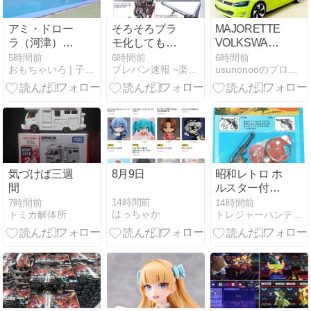
アミ・ドロー
そろそろプラ
MAJORETTE
ラ（河津）子
モ化してもい
VOLKSWAGEN
連れ宿泊レビ
いと思うやつ
GOLF GTI
5時間前
6時間前
6時間前
おもちゃいろ | 子供向け知育玩具を厳選解説＆レビュー
プレバン速報 ~楽しい時を創るブログ~
usunonooのブログ@トミカ倉庫
ュー｜温泉プ
ITALIAN
ールの水深・
COLLECTION
浮き輪・入れ
る時間を確か
めました
気づけば三週
8月9日
昭和レトロ ホ
間
ルスター付き
ダイキャスト
14時間前
7時間前
14時間前
はっちゃか
トミカ解体所
トレジャーハンティン部、部長のブログ
キャップガン
ピストル 駄菓
子屋 駄玩具