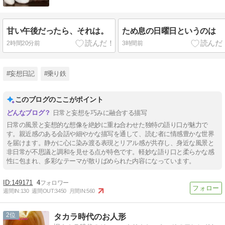
甘い午後だったら、それは。
ため息の日曜日というのは
2時間20分前
3時間前
#妄想日記
#乗り鉄
このブログのここがポイント
日常と妄想を巧みに融合する描写
日常の風景と妄想的な想像を絶妙に重ね合わせた独特の語り口が魅力で
す。親近感のある会話や細やかな描写を通して、読む者に情感豊かな世界
を届けます。静かに心に染み渡る表現とリアル感が共存し、身近な風景と
非日常が不思議と調和を見せる点が特色です。軽妙な語り口と柔らかな感
性に包まれ、多彩なテーマが散りばめられた内容になっています。
149171
4
週間IN:
130
週間OUT:
3450
月間IN:
560
2
タカラ時代のお人形