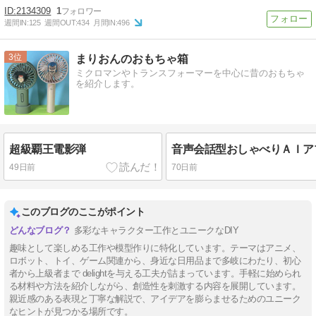
2134309
1
週間IN:
125
週間OUT:
434
月間IN:
496
3
まりおんのおもちゃ箱
ミクロマンやトランスフォーマーを中心に昔のおもちゃ
を紹介します。
超級覇王電影弾
49日前
70日前
このブログのここがポイント
多彩なキャラクター工作とユニークなDIY
趣味として楽しめる工作や模型作りに特化しています。テーマはアニメ、
ロボット、トイ、ゲーム関連から、身近な日用品まで多岐にわたり、初心
者から上級者まで delightを与える工夫が詰まっています。手軽に始められ
る材料や方法を紹介しながら、創造性を刺激する内容を展開しています。
親近感のある表現と丁寧な解説で、アイデアを膨らませるためのユニーク
なヒントが見つかる場所です。