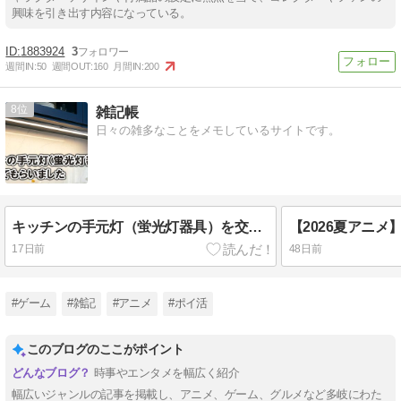
興味を引き出す内容になっている。
1883924
3
週間IN:
50
週間OUT:
160
月間IN:
200
8
雑記帳
日々の雑多なことをメモしているサイトです。
キッチンの手元灯（蛍光灯器具）を交換してもらいました
17日前
48日前
#ゲーム
#雑記
#アニメ
#ポイ活
このブログのここがポイント
時事やエンタメを幅広く紹介
幅広いジャンルの記事を掲載し、アニメ、ゲーム、グルメなど多岐にわた