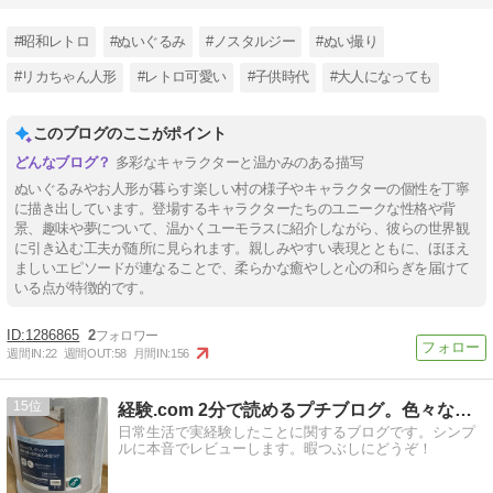
#昭和レトロ
#ぬいぐるみ
#ノスタルジー
#ぬい撮り
#リカちゃん人形
#レトロ可愛い
#子供時代
#大人になっても
このブログのここがポイント
多彩なキャラクターと温かみのある描写
ぬいぐるみやお人形が暮らす楽しい村の様子やキャラクターの個性を丁寧
に描き出しています。登場するキャラクターたちのユニークな性格や背
景、趣味や夢について、温かくユーモラスに紹介しながら、彼らの世界観
に引き込む工夫が随所に見られます。親しみやすい表現とともに、ほほえ
ましいエピソードが連なることで、柔らかな癒やしと心の和らぎを届けて
いる点が特徴的です。
1286865
2
週間IN:
22
週間OUT:
58
月間IN:
156
15
経験.com 2分で読めるプチブログ。色々な経験ネタ集です！
日常生活で実経験したことに関するブログです。シンプ
ルに本音でレビューします。暇つぶしにどうぞ！