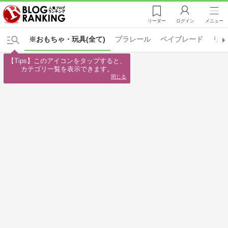
リーダー
ログイン
メニュー
※おもちゃ・玩具(全て)
プラレール
ベイブレード
リカ
【Tips】このアイコンをタップすると、

カテゴリ一覧を表示できます。
閉じる