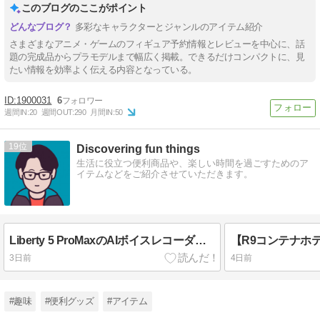
このブログのここがポイント
多彩なキャラクターとジャンルのアイテム紹介
さまざまなアニメ・ゲームのフィギュア予約情報とレビューを中心に、話
題の完成品からプラモデルまで幅広く掲載。できるだけコンパクトに、見
たい情報を効率よく伝える内容となっている。
1900031
6
週間IN:
20
週間OUT:
290
月間IN:
50
19
Discovering fun things
生活に役立つ便利商品や、楽しい時間を過ごすためのア
イテムなどをご紹介させていただきます。
Liberty 5 ProMaxのAIボイスレコーダーとノイキャンイヤホンがもたらす最強のWeb会議・通話環境
3日前
4日前
#趣味
#便利グッズ
#アイテム