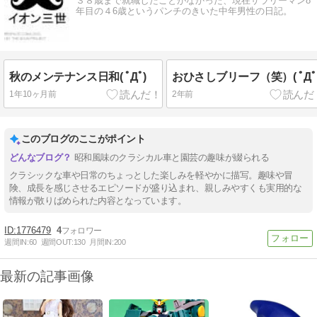
３８歳まで就職したことがなかった、現在サラリーマン8
年目の４6歳というパンチのきいた中年男性の日記。
秋のメンテナンス日和( ﾟДﾟ)
おひさしブリーフ（笑）( ﾟДﾟ
1年10ヶ月前
2年前
このブログのここがポイント
昭和風味のクラシカル車と園芸の趣味が綴られる
クラシックな車や日常のちょっとした楽しみを軽やかに描写。趣味や冒
険、成長を感じさせるエピソードが盛り込まれ、親しみやすくも実用的な
情報が散りばめられた内容となっています。
1776479
4
週間IN:
60
週間OUT:
130
月間IN:
200
最新の記事画像