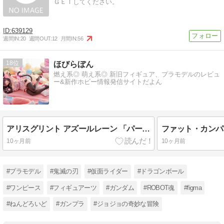
ＧＥＴしてください。
639129
週間IN:
20
週間OUT:
12
月間IN:
56
18
ほびらぼん
燃え系◎ 萌え系◎ 新旧フィギュア、プラモデルのレビュ
ー&新作ホビー情報発信サイトだよん
アリスグリント アズールレーン 「パーミャチ・メルクーリヤ 水星からスキをチョコにこめて」 1/3.5 完成品フィギュア 予約
10ヶ月前
10ヶ月前
#プラモデル
#鬼滅の刃
#仮面ライダー
#ドラゴンボール
#ワンピース
#フィギュアーツ
#ガンダム
#ROBOT魂
#figma
#ねんどろいど
#ガンプラ
#ジョジョの奇妙な冒険