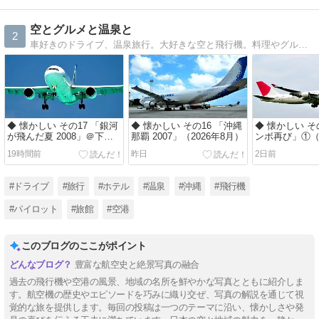
空とグルメと温泉と
2
車好きのドライブ、温泉旅行。大好きな空と飛行機。料理やグルメ情報も。
◆ 懐かしい その17 「銀河
◆ 懐かしい その16 「沖縄
◆ 懐かしい そ
が飛んだ夏 2008」＠下地
那覇 2007」（2026年8月）
ンボ再び」①（2
島（2026年7月）
月）
19時間前
昨日
2日前
#ドライブ
#旅行
#ホテル
#温泉
#沖縄
#飛行機
#パイロット
#旅館
#空港
このブログのここがポイント
豊富な航空史と絶景写真の融合
過去の飛行機や空港の風景、地域の名所を鮮やかな写真とともに紹介しま
す。航空機の歴史やエピソードを巧みに織り交ぜ、写真の解説を通じて視
覚的な旅を提供します。毎回の投稿は一つのテーマに沿い、懐かしさや発