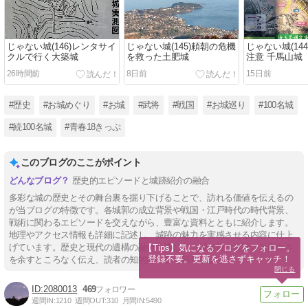
じゃない城(146)レンタサイ
じゃない城(145)頼朝の危機
じゃない城(14
クルで行く大築城
を救った土肥城
注意 千馬山城
26時間前
8日前
15日前
#歴史
#お城めぐり
#お城
#武将
#戦国
#お城巡り
#100名城
#続100名城
#青春18きっぷ
このブログのここがポイント
歴史的エピソードと城跡紹介の融合
多彩な城の歴史とその舞台裏を掘り下げることで、訪れる価値を伝えるの
が当ブログの特徴です。各城郭の成立背景や戦国・江戸時代の時代背景、
戦術に関わるエピソードを交えながら、豊富な資料とともに紹介します。
地理やアクセス情報も詳細に記述し、城跡の魅力を実感させる内容に仕上
げています。歴史と現代の遺構の融合を通じて、城の持つ奥深さと面白さ
【Tips】気になるブログをフォロー。

登録不要。更新を逃さずキャッチ！
を余すところなく伝え、読者の知的好奇心を刺激します。
閉じる
2080013
469
週間IN:
1210
週間OUT:
310
月間IN:
5490