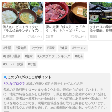
個人的にどストライクな
夏の定番『鉄火丼』と『冷
ひまわりの季
『ラム焼肉ランチ』￥700
やし汁』をさっぱりといた
湯を堪能。長
円。飯田市『つけぎや』
だく。飯田市『すき家 153
『信州平谷温泉
21時間前
2日前
3日前
号飯田IC店』
湯』
#生活
#愛知県
#サウナ
#温泉
#健康
#ラーメン
#日帰り温泉
#趣味
#人気ブログランキング
#銭湯
#スーパー銭湯
#サ飯
このブログのここがポイント
地域の伝統と個性が融合したグルメ紀行
各地の名物料理やローカルな食文化を鋭い観点から紹介しています。主
に、地元の特色を生かした料理や、伝統と創造性が交錯する味わいを詳し
く解説。読者は一風変わった食体験や、その背景にある歴史や素材のこだ
わりを知ることができ、現場の臨場感を感じ取れる内容となっています。
日常を彩るグルメ情報を通じて、旅の醍醐味や地域の魅力を引き立ててい