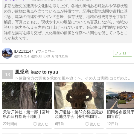
多彩な歴史的建築や文化財を取り上げ、各地の風情ある町並みや保存状態
の良い建物に焦点を当てている点が特徴です。記事は実地訪問や資料に基
づき、建築の由緒やデザインの意匠、保存状態、地域の歴史背景を丁寧に
解説。写真とともに、現状や未来の展望についても言及しながら、地域の
誇りと魅力を伝える内容に仕上げられています。各記事は専門的な解釈や
詳細な描写を織り交ぜ、文化遺産の価値と保存への関心を促しているとこ
ろが魅力です。
2131147
7
週間IN:
251
週間OUT:
609
月間IN:
1162
風兎竜 kaze to ryuu
13
〜建御名方の実像を求めて風を追う〜。その人は実際にはどのような人で何を成し遂げたのか？その答えを求めて各地の遺跡を訪ね歩いた旅の記録や娘（うさぎ）との想い出についても綴っています。どうかご愛顧のほどよろしくお願い申し上げます/紫竜
天岩戸神社・第一部【宮崎
海戸遺跡・第32次発掘調査/
旧岡谷市役所
県西臼杵郡高千穂町】
現地見学会【長野県岡谷
岡谷市】
市】
22時間前
6日前
12日前