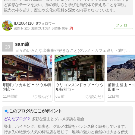
ど多彩なテーマを扱い、旅の楽しさと学びを自然体で伝えることを重視。
観光の枠を超え、歴史や文化の理解を深める内容となっています。
2064110
9
週間IN:
225
週間OUT:
324
月間IN:
909
sam旅
20
日々のいろんな出来事や好きなこと(グルメ・カフェ巡り・旅行・キャンプなど)をゆる~くお届けしているブログです！
明洞ソソカルビ 〜ソウル特
ウリコンスンドゥブ 〜ソウ
前掛山登山 〜
別市〜
ル特別市～
田町〜
11時間前
6日前
12日前
このブログのここがポイント
多彩な登山とグルメ探訪を融合
登山、ハイキング、街歩き、グルメ体験をバランス良く紹介しています。
行き先の絶景や人気の料理店を通じて、地域の魅力と自然の壮大さを伝え