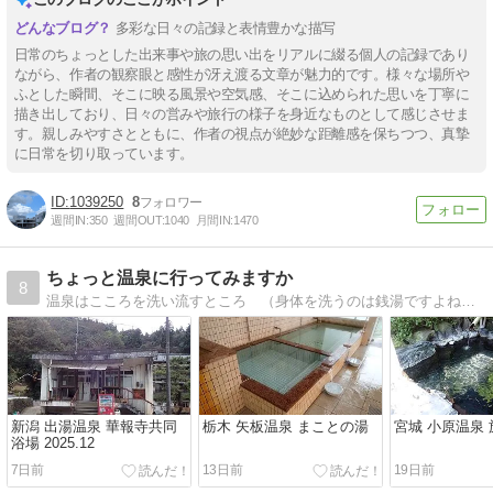
多彩な日々の記録と表情豊かな描写
日常のちょっとした出来事や旅の思い出をリアルに綴る個人の記録であり
ながら、作者の観察眼と感性が冴え渡る文章が魅力的です。様々な場所や
ふとした瞬間、そこに映る風景や空気感、そこに込められた思いを丁寧に
描き出しており、日々の営みや旅行の様子を身近なものとして感じさせま
す。親しみやすさとともに、作者の視点が絶妙な距離感を保ちつつ、真摯
に日常を切り取っています。
1039250
8
週間IN:
350
週間OUT:
1040
月間IN:
1470
ちょっと温泉に行ってみますか
8
温泉はこころを洗い流すところ （身体を洗うのは銭湯ですよね。）こころを穏やかにするために巡った全国各地の温泉、町並み、風景を紹介します。
新潟 出湯温泉 華報寺共同
栃木 矢板温泉 まことの湯
宮城 小原温泉
浴場 2025.12
7日前
13日前
19日前