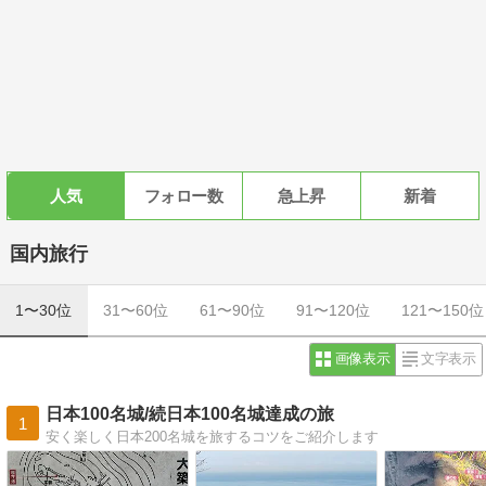
人気
フォロー数
急上昇
新着
国内旅行
1〜30位
31〜60位
61〜90位
91〜120位
121〜150位
画像表示
文字表示
日本100名城/続日本100名城達成の旅
1
安く楽しく日本200名城を旅するコツをご紹介します