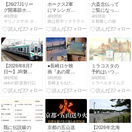
【26/27J1リー
ホークス2軍
六斎念仏って
グ開幕節ホー
にマシンガン
ご覧になった
ムvs鹿島戦観
打線が大炸裂
ことはありま
4時間前
4時間前
4時間前
マリノスサポ-タベある記
旅は哲学ソクラテス
京都癒しの旅
戦記＠国立】
すか？
予想を超える
3得点、期待
を裏切る4失
点
【2026年8月7
●長崎ロケ映
ミラコスタの
日〜】JR磐越
画『あの星が
予約はいつか
西線 電車＆代
降る丘で、君
ら取れる？4
5時間前
5時間前
5時間前
akkiの鉄道旅行記
長崎まちねた。
トラベルタイムズ
行バス接続時
とまた出会い
ヶ月前から押
刻表【郡山〜
たい。』公
さえるコツを
猪苗代〜会津
開！
紹介！
若松】全便＆
快速停車駅ま
とめ
既に伝説級の
京都の五山送
【2026年北海