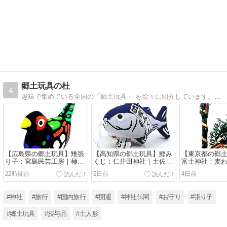
郷土玩具の杜
4
趣味で集めている全国の「郷土玩具」 を徐々に紹介しています。お人形の写真を見てほっこりして頂けたら幸いです。
【広島県の郷土玩具】雉張
【高知県の郷土玩具】鰹み
【東京都の郷
り子：宮島民芸工房｜極彩
くじ：仁井田神社｜土佐名
富士神社：麦
色が素晴らしい宮島張り子
物 カツオの一本釣り！
退散・水難除
22時間前
2日前
4日前
#神社
#旅行
#国内旅行
#開運
#神社仏閣
#お守り
#張り子
#郷土玩具
#授与品
#土人形