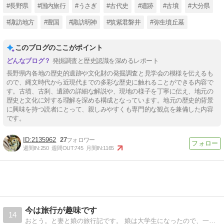
#長野県
#国内旅行
#うさぎ
#古代史
#遺跡
#古墳
#大分県
#諏訪地方
#豊国
#諏訪明神
#筑紫君磐井
#弥生墳丘墓
このブログのここがポイント
発掘調査と歴史認識を深めるレポート
長野県内各地の歴史的遺跡や文化財の発掘調査と見学会の模様を伝えるも
ので、縄文時代から近現代までの多彩な歴史に触れることができる内容で
す。古墳、古刹、遺跡の詳細な解説や、現地の様子を丁寧に伝え、地元の
歴史と文化に対する理解を深める構成となっています。地元の歴史的背景
に興味を持つ読者にとって、親しみやすくも専門的な観点を兼備した内容
です。
2135962
27
週間IN:
250
週間OUT:
745
月間IN:
1165
今は旅行が趣味です
14
おとう。と妻と娘の旅行記です。 娘は大学生になったので、一緒に旅行へ行く機会も減りましたがたまには家族旅行もあるかな。最近では弟を連れての旅行も増えています。