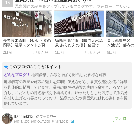
温泉の杜 〜日本全国温泉めぐり〜
15
温泉関連の記事をアップしているブログです。フォローしていただければ嬉しいですので、よろしくお願いいたします。
長野県木曽町 【せせらぎの
徳島県鳴門市 【鳴門天然温
東京都豊島区 
四季】温泉スタンドが発祥
泉 あらたえの湯】全国でも
ン池袋】都内
の施設
珍しい競艇場の温泉
テルの黒湯
2日前
5日前
9日前
このブログのここがポイント
地域多彩、温泉と宿泊が融合した多様な施設
地域特有の温泉や施設の魅力を鮮明に伝えながら、泉質や施設設備の詳細
を具体的に描写しています。温泉の個性や施設の実態を余すところなく紹
介し、こだわりの特色を伝える構成です。ゆったりとした気持ちで旅気分
を盛り上げる内容となっており、温泉の文化や雰囲気に触れる楽しさを提
供しています。
1159313
24
週間IN:
250
週間OUT:
350
月間IN:
1030