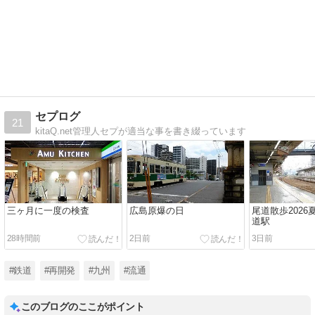
セプログ
21
kitaQ.net管理人セプが適当な事を書き綴っています
三ヶ月に一度の検査
広島原爆の日
尾道散歩2026夏(
道駅
28時間前
2日前
3日前
#鉄道
#再開発
#九州
#流通
このブログのここがポイント