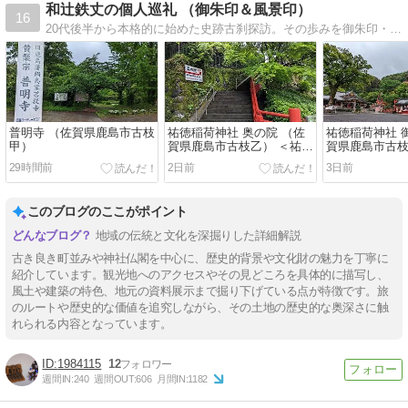
和辻鉄丈の個人巡礼 （御朱印＆風景印）
16
20代後半から本格的に始めた史跡古刹探訪。その歩みを御朱印・風景印と共に振り返ったブログです。
普明寺 （佐賀県鹿島市古枝
祐徳稲荷神社 奥の院 （佐
祐徳稲荷神社 
甲）
賀県鹿島市古枝乙） ＜祐徳
賀県鹿島市古枝
稲荷 其の肆＞
稲荷 其の参＞
29時間前
2日前
3日前
このブログのここがポイント
地域の伝統と文化を深掘りした詳細解説
古き良き町並みや神社仏閣を中心に、歴史的背景や文化財の魅力を丁寧に
紹介しています。観光地へのアクセスやその見どころを具体的に描写し、
風土や建築の特色、地元の資料展示まで掘り下げている点が特徴です。旅
のルートや歴史的な価値を追究しながら、その土地の歴史的な奥深さに触
れられる内容となっています。
1984115
12
週間IN:
240
週間OUT:
606
月間IN:
1182