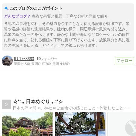
このブログのここがポイント
多彩な泉質と風景、丁寧な分析と詳細な紹介
各地の温泉地を訪れ、その魅力を余すことなく伝える記事が特徴です。泉
質や浴感の詳細な測定結果や、建物の様子、周辺環境の風景も盛り込み、
温泉の新たな一面を伝えます。静かな山間や海辺などロケーションの個性
に焦点を当て、訪れる価値を丁寧に掘り下げています。放浪気分と共に温
泉の奥深さを伝える、ガイドとしての視点も光ります。
1763663
10
週間IN:
330
週間OUT:
760
月間IN:
1560
☆*:.｡ 日本めぐり ｡.:*☆
9
日本の津々浦々。神社やご当地での感じたこと・体験したこと・個人的感想をブログにしています。