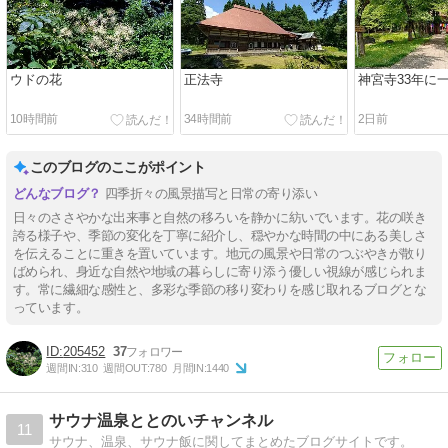
ウドの花
正法寺
神宮寺33年に
10時間前
34時間前
2日前
このブログのここがポイント
四季折々の風景描写と日常の寄り添い
日々のささやかな出来事と自然の移ろいを静かに紡いでいます。花の咲き
誇る様子や、季節の変化を丁寧に紹介し、穏やかな時間の中にある美しさ
を伝えることに重きを置いています。地元の風景や日常のつぶやきが散り
ばめられ、身近な自然や地域の暮らしに寄り添う優しい視線が感じられま
す。常に繊細な感性と、多彩な季節の移り変わりを感じ取れるブログとな
っています。
205452
37
週間IN:
310
週間OUT:
780
月間IN:
1440
サウナ温泉ととのいチャンネル
11
サウナ、温泉、サウナ飯に関してまとめたブログサイトです。