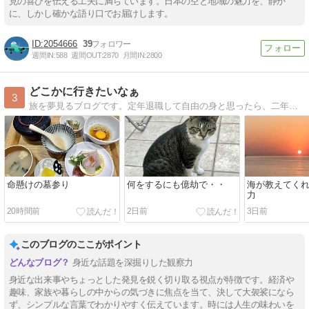
見の喜びを伝える工夫に満ちています。日本の空と地域の魅力を、静か
に、しかし確かな語り口でお届けします。
2054666
39
週間IN:
588
週間OUT:
2870
月間IN:
2800
どこかに行きたいなぁ
3
旅を夢見るブログです。定年退職して自由の身と思ったら、二年間の長期入院。現在、やっと退院してリハビリ中・・
命懸けの墓参り
何をするにも億劫で・・
海が教えてく
力
20時間前
2日前
3日前
このブログのここがポイント
身近な話題を深掘りした観察力
身近な出来事やちょっとした発見を鋭く切り取る視点が特徴です。経済や
趣味、家族や暮らしの中からの気づきに焦点を当て、決して大袈裟になら
ず、シンプルな言葉でわかりやすく伝えています。時には人生の味わいを