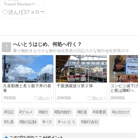
Travel Review〜ツーリング・旅行記・旅情報〜
話題！欅の宿
縁(滋賀県甲賀
市) を調べて
みたら…静か
すぎる癒し空
間だった件
へいとうはじめ、何処へ行く？
7
乗り物好きな小さな旅行会社所長の日記小さな旅行会社所長のマイペースブログ。日本の鉄道（ＪＲ・私鉄・地下鉄・路面電車・ケーブルカー）を全線制覇しました。
久喜勤務と炙り親子丼の昼
千葉酒蔵巡り第２弾
コンビニ値下
食
と夜は隣町へ
7時間前
20時間前
28時間前
#日記
#グルメ
#旅行
#国内旅行
#鉄道
#添乗員
#お出かけ
#久喜
#旅の記録
#バス
#へいとう
#旅行会社
このブログのここがポイント