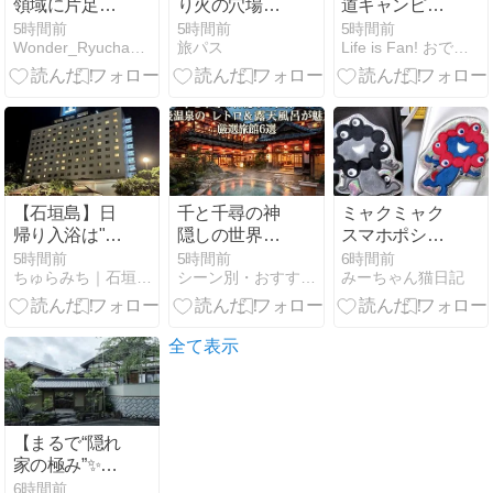
領域に片足突
り火の穴場徹
道キャンピン
っ込んでいる
底ガイド！混
グカー旅】87
5時間前
5時間前
5時間前
Wonder_Ryuchanの大人の日記
旅パス
Life is Fan! おでかけ部 - バンライフ
人！
雑回避の極意
日目 曇り空ス
タートの「稚
内森林公園キ
ャンプ場」
は、草刈りの
ため我が家
（キャンピン
グカー）を移
【石垣島】日
千と千尋の神
ミャクミャク
動。10日振り
帰り入浴は"こ
隠しの世界
スマホポシェ
のエンジン始
こだけ"！夜24
へ！道後温泉
ットBOOK！
5時間前
5時間前
6時間前
動です！今日
ちゅらみち｜石垣島観光ルートプランナー
シーン別・おすすめ宿セレクト
みーちゃん猫日記
時まで入れる
のレトロ＆露
大人買い
は1日中曇で
大浴場「にぃ
天風呂が魅力
小雨も降りな
ふぁい湯」料
の厳選旅館6
がらの強風で
金・時間ガイ
選
全て表示
した
ド｜ちゅらみ
ち
【まるで“隠れ
家の極み”✨】
テレビ紹介で
6時間前