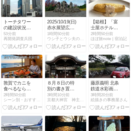
トーチタワー
2025/10/19(日)
【箱根】「富
の建設状況｜
赤水展望広
士屋ホテル」
高さ385mで日
場・叫びの肖
宿泊記⑤朝食
53分前
1時間50分前
2時間50分前
再開発調査兵団
ウシ子とウシ夫の牛歩旅
ほぼ旅note | 宿泊記
本一となるビ
像 鹿児島県
も「ザ・フジ
ルが32階付近
ヤ」で伝統の
を施工中
蟹オムレツ＆
【2026年8月
名物カクテル
5・6日撮影】
etc..
敦賀でカニを
８月８日の特
藤原義明 北条
食べるならコ
別の書き置き
鉄道水彩画展
コ！おすすめ
朱印授与のお
／北条鉄道 播
2時間50分前
3時間10分前
3時間20分前
シーン別・おすすめ宿セレクト
京都大神宮 神主のブログ
絵描きの事務屋さん
人気旅館・民
知らせ
磨横田駅ギャ
宿7選
ラリー