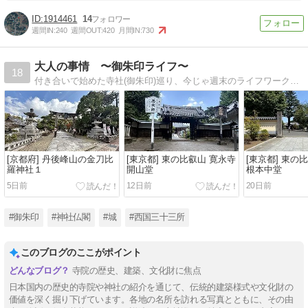
1914461
14
週間IN:
240
週間OUT:
420
月間IN:
730
大人の事情 〜御朱印ライフ〜
18
付き合いで始めた寺社(御朱印)巡り、今じゃ週末のライフワークになりました〜♪
[京都府] 丹後峰山の金刀比
[東京都] 東の比叡山 寛永寺
[東京都] 東の
羅神社１
開山堂
根本中堂
5日前
12日前
20日前
#御朱印
#神社仏閣
#城
#西国三十三所
このブログのここがポイント
寺院の歴史、建築、文化財に焦点
日本国内の歴史的寺院や神社の紹介を通じて、伝統的建築様式や文化財の
価値を深く掘り下げています。各地の名所を訪れる写真とともに、その由