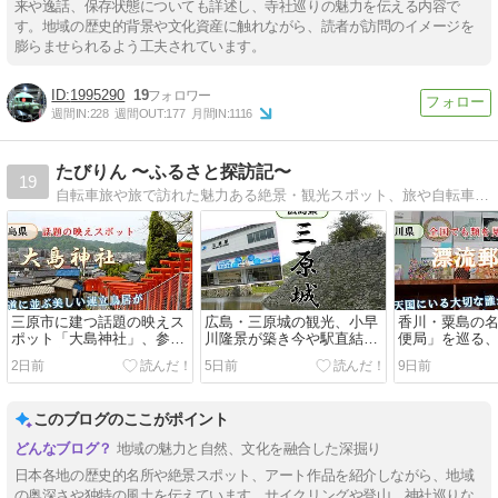
来や逸話、保存状態についても詳述し、寺社巡りの魅力を伝える内容で
す。地域の歴史的背景や文化資産に触れながら、読者が訪問のイメージを
膨らませられるよう工夫されています。
1995290
19
週間IN:
228
週間OUT:
177
月間IN:
1116
たびりん 〜ふるさと探訪記〜
19
自転車旅や旅で訪れた魅力ある絶景・観光スポット、旅や自転車全般に役立つ情報を発信しています。
三原市に建つ話題の映えス
広島・三原城の観光、小早
香川・粟島の
ポット「大島神社」、参道
川隆景が築き今や駅直結の
便局」を巡る
に並ぶ美しい連立鳥居を歩
珍しい海城を巡る
大切な誰かへ
2日前
5日前
9日前
く
う
このブログのここがポイント
地域の魅力と自然、文化を融合した深掘り
日本各地の歴史的名所や絶景スポット、アート作品を紹介しながら、地域
の奥深さや独特の風土を伝えています。サイクリングや登山、神社巡りな