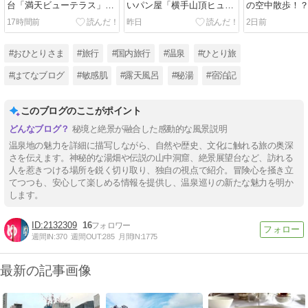
台「満天ビューテラス」か
いパン屋「横手山頂ヒュッ
の空中散歩！
らの景色は…！？お花のプ
テ」で絶品ボルシチラン
スカイレータ
17時間前
昨日
2日前
ーさんと雲上に浮かぶテラ
チ！標高2,307mの雲上レス
いリフトで雨
ス｜万座温泉ひとり旅㉟
トラン｜万座温泉ひとり旅
座温泉ひとり
㉞
#おひとりさま
#旅行
#国内旅行
#温泉
#ひとり旅
#はてなブログ
#敏感肌
#露天風呂
#秘湯
#宿泊記
このブログのここがポイント
秘境と絶景が融合した感動的な風景説明
温泉地の魅力を詳細に描写しながら、自然や歴史、文化に触れる旅の奥深
さを伝えます。神秘的な湯畑や伝説の山中洞窟、絶景展望台など、訪れる
人を惹きつける場所を鋭く切り取り、独自の視点で紹介。冒険心を掻き立
てつつも、安心して楽しめる情報を提供し、温泉巡りの新たな魅力を明か
します。
2132309
16
週間IN:
370
週間OUT:
285
月間IN:
1775
最新の記事画像