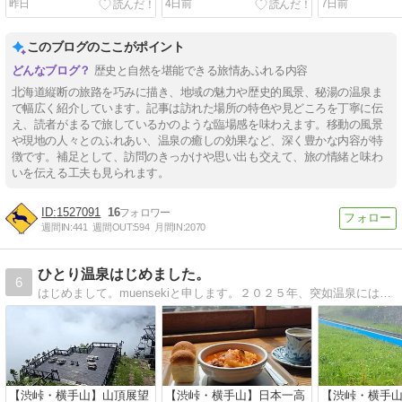
昨日
4日前
7日前
このブログのここがポイント
歴史と自然を堪能できる旅情あふれる内容
北海道縦断の旅路を巧みに描き、地域の魅力や歴史的風景、秘湯の温泉ま
で幅広く紹介しています。記事は訪れた場所の特色や見どころを丁寧に伝
え、読者がまるで旅しているかのような臨場感を味わえます。移動の風景
や現地の人々とのふれあい、温泉の癒しの効果など、深く豊かな内容が特
徴です。補足として、訪問のきっかけや思い出も交えて、旅の情緒と味わ
いを伝える工夫も見られます。
1527091
16
週間IN:
441
週間OUT:
594
月間IN:
2070
ひとり温泉はじめました。
6
はじめまして。muensekiと申します。２０２５年、突如温泉にはまる。温泉へ行くには１人旅が気楽で好きです。秘湯へ行った思い出と道中のあれこれ。温泉と１人旅へ行きたくなる道しるべに。
【渋峠・横手山】山頂展望
【渋峠・横手山】日本一高
​【渋峠・横手