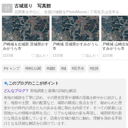
古城巡り 写真館
17
北関東を中心に、全国の城館をPhotoMovieにて現在又は近年を紹介して行きます。
戸崎城＆出城群 茨城県かす
戸崎城 茨城県かすみがうら
戸崎城 山崎出
みがうら市
市
すみがうら市
12日前
12日前
12日前
#キャンプ
#神社仏閣
#城館
#城
#花手水
#史跡
このブログのここがポイント
実地調査と遺構の詳細な解説
各地の城跡を丁寧に訪れ、その歴史背景や遺構の意義を鮮やかに紹介しま
す。地形や土塁、堀の配置など、城郭の構造に焦点を当て、秘められた歴
史やその時代の武士たちの歩みを感じ取れる内容です。すべての探索には
現地からの情報や資料を元に、リアルな城址の姿を再現し、城郭研究の新
たな視点を提案しています。読者が古城の魅力に触れ、理解を深める手助
けとなる詳細な解説を心掛けています。