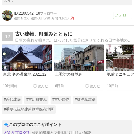
ます。
2100542
10
週間IN:
260
週間OUT:
790
月間IN:
1010
古い建物、町並みとともに
12
日頃の疲れが癒され、ほっとした気分にさせてくれる日本各地の古い建物や町並みを紹介します。
東北 冬の温泉地 2021.12
上諏訪の町並み
弘前ミニチュ
10時間前
6日前
10日前
#近代建築
#古い町並み
#古い建物
#擬洋風建築
#重要伝統的建造物群保存地区
このブログのここがポイント
歴史的建築と文化財に注目した解説