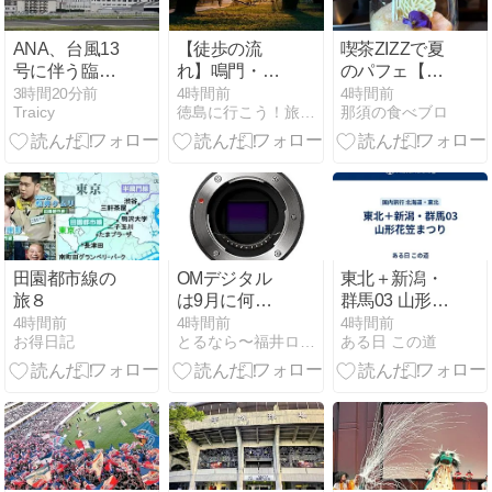
ANA、台風13
【徒歩の流
喫茶ZIZZで夏
号に伴う臨時
れ】鳴門・大
のパフェ【黒
便を設定 8月8
塚スポーツパ
磯】
3時間20分前
4時間前
4時間前
Traicy
徳島に行こう！旅プラスグルメ
那須の食べブロ
日に那覇発着
ーク ヴォルテ
計40便
ィスロードは
歩く前にどこ
を見たい？
田園都市線の
OMデジタル
東北＋新潟・
旅８
は9月に何ら
群馬03 山形花
かの発表を計
笠まつり
4時間前
4時間前
4時間前
お得日記
とるなら〜福井ロケハン道中記〜
ある日 この道
画している？