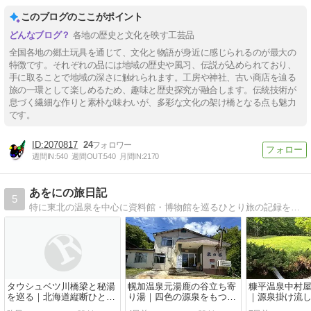
このブログのここがポイント
各地の歴史と文化を映す工芸品
全国各地の郷土玩具を通じて、文化と物語が身近に感じられるのが最大の
特徴です。それぞれの品には地域の歴史や風习、伝説が込められており、
手に取ることで地域の深さに触れられます。工房や神社、古い商店を辿る
旅の一環として楽しめるため、趣味と歴史探究が融合します。伝統技術が
息づく繊細な作りと素朴な味わいが、多彩な文化の架け橋となる点も魅力
です。
2070817
24
週間IN:
540
週間OUT:
540
月間IN:
2170
あをにの旅日記
5
特に東北の温泉を中心に資料館・博物館を巡るひとり旅の記録を気ままに記します
タウシュベツ川橋梁と秘湯
幌加温泉元湯鹿の谷立ち寄
糠平温泉中村
を巡る｜北海道縦断ひとり
り湯｜四色の源泉をもつ秘
｜源泉掛け流
旅【五日目】
境の中の秘湯中の秘湯
ダンさの両立