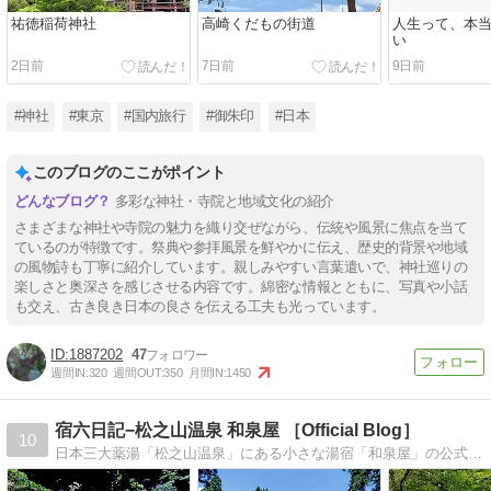
祐徳稲荷神社
高崎くだもの街道
人生って、本
い
2日前
7日前
9日前
#神社
#東京
#国内旅行
#御朱印
#日本
このブログのここがポイント
多彩な神社・寺院と地域文化の紹介
さまざまな神社や寺院の魅力を織り交ぜながら、伝統や風景に焦点を当て
ているのが特徴です。祭典や参拝風景を鮮やかに伝え、歴史的背景や地域
の風物詩も丁寧に紹介しています。親しみやすい言葉遣いで、神社巡りの
楽しさと奥深さを感じさせる内容です。綿密な情報とともに、写真や小話
も交え、古き良き日本の良さを伝える工夫も光っています。
1887202
47
週間IN:
320
週間OUT:
350
月間IN:
1450
宿六日記−松之山温泉 和泉屋 ［Official Blog］
10
日本三大薬湯「松之山温泉」にある小さな湯宿「和泉屋」の公式Blogです。