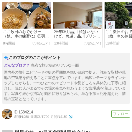
ここ数日のおでかけ〜
26年06月品川 娘はいない
ここ数日のお
（娘、車の練習ね）⑤羽田
けど、急遽、品川プリンス
（娘、車の練習
空港
に宿泊
井〜成田
8時間前
23時間前
32時間前
このブログのここがポイント
多彩な旅と街のリアルな一面
国内外の旅行エピソードや街の雰囲気を鋭い目線で捉え、詳細な取材や現
地の空気感を伝えることに重点を置いています。幅広いテーマをラインナ
ップしながらも、一つひとつのエピソードや見どころを具体的に丁寧に紹
介し、読む人がまるでその場の空気を味わうような臨場感を演出していま
す。写真や細かな描写が随所に散りばめられ、単なる旅日記を超えた、情
報の宝箱となっています。
1584214
週間IN:
250
週間OUT:
790
月間IN:
1150