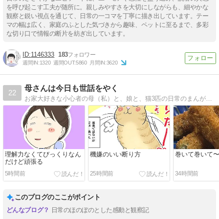
を呼び起こす工夫が随所に。親しみやすさを大切にしながらも、細やかな
観察と鋭い視点を通じて、日常の一コマを丁寧に描き出しています。テー
マの幅は広く、家庭のふとした気づきから趣味、ペットに至るまで、多彩
な切り口で情報の断片を紡ぎ出しています。
1146333
183
週間IN:
1320
週間OUT:
5860
月間IN:
3620
母さんは今日も世話をやく
22
お家大好きな小心者の母（私）と、娘と、猫3匹の日常のまんがです。（夫もたまに…）。
理解力なくてびっくりなん
機嫌のいい断り方
巻いて巻いて
だけど頑張る
5時間前
25時間前
34時間前
このブログのここがポイント
日常のほのぼのとした感動と観察記