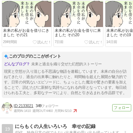
未来の私がお金を借りにき
未来の私がお金を借りに来
未来の私がお
ました その21
ました その20
ました その19
29時間前
7日前
14日前
このブログのここがポイント
未来と過去を織り交ぜた幻想的ストーリー
現実と空想が入り混じる不思議な物語を連載しています。未来の自分が訪
ねてきたり、過去の出来事に触れたりと、時間軸を超えた展開が魅力的で
す。日常の何気ないエピソードに、ちょっとした魔法や驚きの要素を加え
ることで、読むたびに新鮮な気持ちになれる内容となっています。毎日続
けられる工夫と、多彩なテーマにより、自然と引き込まれる作品群です。
2133021
349
週間IN:
1410
週間OUT:
4460
月間IN:
5210
にらもくの人生いろいろ 幸せの記録
19
40代 独身日常の何でもない出来事や思い出を綴っています。よろしくお願いいたします。