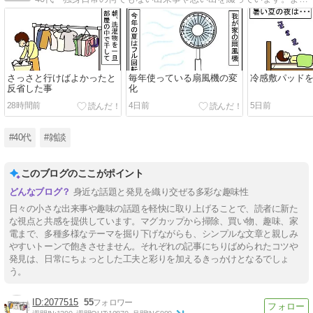
さっさと行けばよかったと
毎年使っている扇風機の変
冷感敷パッド
反省した事
化
28時間前
4日前
5日前
#40代
#雑談
このブログのここがポイント
身近な話題と発見を織り交ぜる多彩な趣味性
日々の小さな出来事や趣味の話題を軽快に取り上げることで、読者に新た
な視点と共感を提供しています。マグカップから掃除、買い物、趣味、家
電まで、多種多様なテーマを掘り下げながらも、シンプルな文章と親しみ
やすいトーンで飽きさせません。それぞれの記事にちりばめられたコツや
発見は、日常にちょっとした工夫と彩りを加えるきっかけとなるでしょ
う。
2077515
55