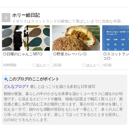
ホリー絵日記
4
イギリスはスコットランドの僻地にて香ばしいまでに自由な外国人夫と年子の娘達に振り回される日常を描いてます。
◎日曜のにゃんこ587◎
◎野菜カレーパン◎
◎スコットラ
コ◎
16時間前
2日前
4日前
このブログのここがポイント
癒しとほっこりを届ける多彩な日常描写
動物や家族、暮らしの中の小さな出来事を温かくユーモラスに綴るのが特
徴です。心温まるエピソードや趣味、地域の話題まで幅広く取り上げ、親
近感と癒しを呼び込む工夫が随所に光ります。童心や日々の幸せを優しく
伝える一方で、細やかな感動や笑顔をもたらす一冊として、多くの人に寄
り添った内容になっています。楽しくてほっとできるひとときを提供し、
心のゆとりをもたらします。