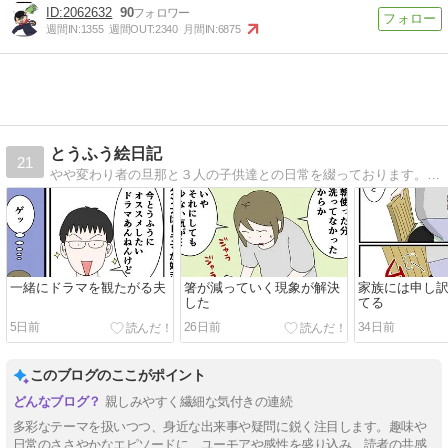
2062632
90
週間IN:
1355
週間OUT:
2340
月間IN:
6875
とうふう絵日記
21
やや変わり者の旦那と３人の子供達との日常を綴っております。ブログリニューアルしました。
一緒にドラマを観たがる夫
箸が減っていく現象が解決
家族には申し
した
てる
5日前
26日前
34日前
このブログのここがポイント
親しみやすく繊細な気付きの連続
多彩なテーマを扱いつつ、身近な出来事や疑問に鋭く注目します。趣味や
日常のささやかなエピソードに、ユーモアや感性を盛り込み、読者の共感