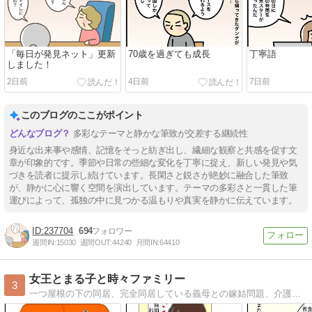
「毎日が発見ネット」更新
70歳を過ぎても成長
丁寧語
しました！
2日前
4日前
7日前
このブログのここがポイント
多彩なテーマと静かな筆致が交差する継続性
身近な出来事や感情、記憶をそっと紡ぎ出し、繊細な観察と共感を促す文
章が印象的です。季節や日常の些細な変化を丁寧に捉え、新しい発見や気
づきを読者に提示し続けています。長閑さと鋭さが絶妙に融合した筆致
が、静かに心に響く空間を演出しています。テーマの多彩さと一貫した筆
運びによって、孤独の中に見つかる温もりや真実を静かに伝えています。
237704
694
週間IN:
15030
週間OUT:
44240
月間IN:
64410
女王とまる子と時々ファミリー
3
一つ屋根の下の同居、完全同居している義母との嫁姑問題、介護に対する嫁の愚痴メインのブログです。