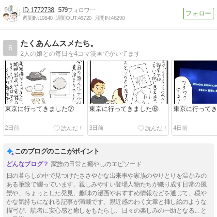
1772738
579
週間IN:
10840
週間OUT:
46720
月間IN:
46290
たくあんムスメたち。
6
2人の娘との毎日を4コマ漫画でかいてます
東京に行ってきました⑦
東京に行ってきました⑥
東京に行って
2日前
3日前
4日前
このブログのここがポイント
家族の日常と癒やしのエピソード
日の暮らしの中で見つけたささやかな出来事や家族のやりとりを温かみの
ある筆致で綴っています。親しみやすい登場人物たちが織り成す日常の風
景や、ちょっとした発見、趣味の漫画やおすすめ情報などを通じて、穏や
かな気持ちになれる記事が満載です。親近感のわく文章と挿し絵のような
描写が、読者に安心感と癒しをもたらし、日々の楽しみの一助となること