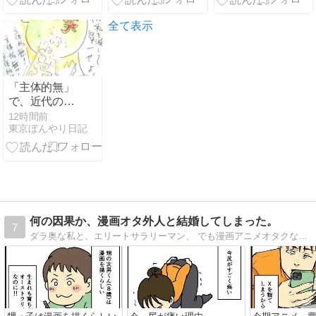
2話)』】
(2026/08/08
全て表示
[28記事目])
「主体的無」
で、近代の超
克
12時間前
東京ぼんやり日記
何の因果か、漫画オタ外人と結婚してしまった。
7
ダラ奥な私と、エリートサラリーマン、 でも漫画アニメオタクな外国人夫との日常について、 毎日更新しています。