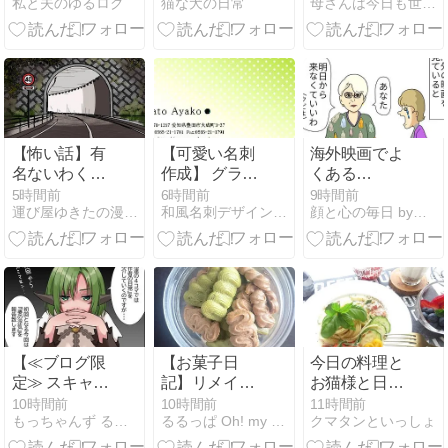
私と夫のゆるログ
猫な犬の日常
母さんは今日も世話をやく
婚してよかっ
た」と感動し
た今治タオル
「伊織」の話
【怖い話】有
【可愛い名刺
海外映画でよ
名ないわくつ
作成】 グラデ
くある
きのトンネル
ーションとド
「You're
5時間前
6時間前
9時間前
運び屋ゆきたの漫画な日常
和風名刺デザインの事なら名刺広芸＆YOU
顔と心の毎日 by表こころ
を通ったら 何
ットが可愛い
fired」日本で
かがついて来
ラインストー
は？
る
ン名刺
【≪ブログ限
【お菓子日
今日の料理と
定≫ スキャン
記】リメイク
お猫様と日本
ダル /『漫画
ティラミス…
のお土産
10時間前
10時間前
11時間前
もっちゃんず る〜む
るるっぱ Oh! my sweet husband
クマタンといっしょ
(梨莎の日常/
失敗つづきに
オリキャラ/第
つき