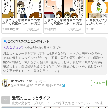
引きこもり家庭内暴力の中
引きこもり家庭内暴力の中
不登校児が大
学生を部屋から出した話⑬
学生を部屋から出した話⑫
の話シリーズ
2時間10分前
26時間前
2日前
このブログのここがポイント
体験談主体の共感と気づき
身近なエピソードを丁寧に丁寧に紐解きながら、日々の出来事や心情をリ
アルに伝えるスタイルが特色です。家庭内問題や育児の苦労、心の傷跡や
解決の軌跡を、素人ながらも誠実に記録しており、読む者に真摯な共感を
喚起します。自己経験を通じて得た気づきや支援のヒントを、親しみやす
い文章で伝えることに重きを置いています。
302385
188
週間IN:
2992
週間OUT:
35392
月間IN:
12536
魅惑のここっとライフ
11
魔女の驚き毎日ブログ。ハーフの息子たちとインコ。ハーブ料理本出版しました！