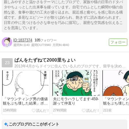
親しみやすさと温かさをテーマにしたブログで、家族や猫の日常のドタバ
タやちょっとした出来事を綴っています。自宅でのふとした瞬間や猫の自
然な姿、食事や遊びの工夫が盛り込まれ、親近感と癒やしを感じ取れる構
成です。多彩なエピソードが散りばめられ、飽きずに読み進められます。
日常の中に見つける小さな幸せを巧みに描写し、親密な空気感を伝えるこ
とを意識しています。
1837374
105
週間IN:
1140
週間OUT:
9940
月間IN:
4840
ぱんをたずねて2000里ちょい
23
2013年4月からドイツに住んでいる人のブログです。留学を決めた瞬間から今まで(そしてこれからも)行動が無鉄砲でアホすぎるのでご紹介します。
「マウンティング男の価値
夫にモラハラしてます-459-
「マウンティ
観をぶち壊した結果」ボツ
謝って仲直り
観をぶち壊し
ラフ集-食事のお誘い①-
読み-23-ダイ
15時間前
27時間前
2日前
このブログのここがポイント