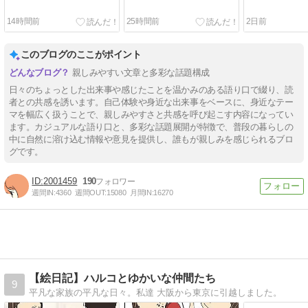
14時間前
25時間前
2日前
このブログのここがポイント
親しみやすい文章と多彩な話題構成
日々のちょっとした出来事や感じたことを温かみのある語り口で綴り、読
者との共感を誘います。自己体験や身近な出来事をベースに、身近なテー
マを幅広く扱うことで、親しみやすさと共感を呼び起こす内容になってい
ます。カジュアルな語り口と、多彩な話題展開が特徴で、普段の暮らしの
中に自然に溶け込む情報や意見を提供し、誰もが親しみを感じられるブロ
グです。
2001459
190
週間IN:
4360
週間OUT:
15080
月間IN:
16270
【絵日記】ハルコとゆかいな仲間たち
9
平凡な家族の平凡な日々。私達 大阪から東京に引越しました。