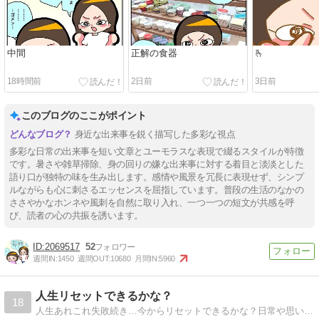
中間
正解の食器
🫰
18時間前
2日前
3日前
このブログのここがポイント
身近な出来事を鋭く描写した多彩な視点
多彩な日常の出来事を短い文章とユーモラスな表現で綴るスタイルが特徴
です。暑さや雑草掃除、身の回りの嫌な出来事に対する着目と淡淡とした
語り口が独特の味を生み出します。感情や風景を冗長に表現せず、シンプ
ルながらも心に刺さるエッセンスを屈指しています。普段の生活のなかの
ささやかなホンネや風刺を自然に取り入れ、一つ一つの短文が共感を呼
び、読者の心の共振を誘います。
2069517
52
週間IN:
1450
週間OUT:
10680
月間IN:
5960
人生リセットできるかな？
18
人生あれこれ失敗続き…今からリセットできるかな？日常や思い出、創作、パロディ…その他もろもろ何でもありのマンガブログです。