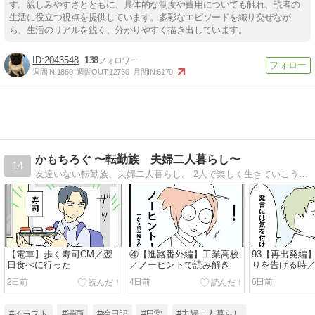
す。親しみやすさとともに、具体的な制度や費用についても触れ、読者の
生活に役立つ視点を提供しています。多彩なエピソードを織り交ぜなが
ら、生活のリアルを鋭く、分かりやすく描き出しています。
2043548
138
週間IN:
1860
週間OUT:
12760
月間IN:
6170
かもちろぐ 〜転勤族 夫婦二人暮らし〜
14
友達いない転勤族、夫婦二人暮らし。 2人で楽しく生きていこうと決めました。 日常の事など。
【電車】歩く寿司CM／翌
④【進路番外編】工業高校
93【再出発編
日食べに行った
／ノーヒントで読み解き
りを告げる時
なる時９
2日前
4日前
6日前
#イラスト
#漫画
#絵日記
#日常
#夫婦二人暮らし