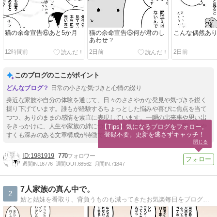
猫の余命宣告⑥あと5か月
猫の余命宣告⑤何が君のし
こんな偶然あ
あわせ？
12時間前
2日前
2日前
このブログのここがポイント
日常の小さな気づきと心情の綴り
身近な家族や自分の体験を通じて、日々のささやかな発見や気づきを鋭く
掘り下げています。誰もが経験するちょっとした悩みや喜びに焦点を当て
つつ、ありのままの感情を素直に表現しています。一瞬の出来事や思い出
をきっかけに、人生や家族の絆について改めて考えさせられる、親しみや
【Tips】気になるブログをフォロー。

登録不要。更新を逃さずキャッチ！
すくも深みのある文章構成が特徴です。
閉じる
1981919
770
週間IN:
16776
週間OUT:
68562
月間IN:
71847
7人家族の真ん中で。
2
姑と姑妹を看取り、背負うものも減ってきたお気楽毎日をブログで更新。心に描いた夫婦の未来予想図は思ったとおりにかなえられていくのか…？