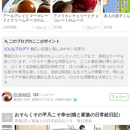
アールグレイとマーマレー
アメリカンチェリーとチョ
友人の息子く
ドとクリームチーズのムー
コレートのムース
ス
12時間前
2日前
4日前
このブログのここがポイント
幅広い話題と親しみやすい文章力
季節のスイーツから日常のちょっとしたハプニングまで、多彩なテーマを
扱っています。バラエティ豊かな内容ながら、どこか親近感が湧く語り口
と、心くすぐる詳細な描写が特色です。日々の暮らしの中で見つけた小さ
な喜びや発見を楽しく伝え、読めば笑顔になるコラムが満載です。時には
ユーモアや個人的な裏話も交えながら、のどかな雰囲気を大切にしていま
す。
904825
119
週間IN:
1560
週間OUT:
10710
月間IN:
5880
おそらくその平凡こそ幸せ(猫と家族の日常絵日記）
16
黒猫2匹と家族との日常絵日記です。毎日更新