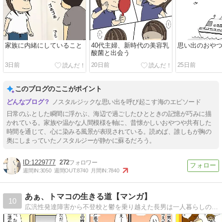
家族に内緒にしていること
40代主婦、新時代の美容乳
思い出のおや
酸菌と出会う
3日前
20日前
25日前
このブログのここがポイント
ノスタルジックな思い出を呼び起こす海のエピソード
日常のふとした瞬間に浮かぶ、海辺で過ごしたひとときの記憶が巧みに描
かれている。家族や温かな人間模様を軸に、昔懐かしいおやつや共有した
時間を通じて、心に染みる風景が表現されている。読めば、誰しもが胸の
奥にしまっていたノスタルジーが静かに蘇るだろう。
1229777
272
週間IN:
3050
週間OUT:
8740
月間IN:
7840
あぁ、トマコの生きる道【マンガ】
10
広汎性発達障害から不登校と鬱を乗り越えた長男は一人暮らしの社会人二年生。ADHDを抱えた次男は社会人一年生。発達障害３兄弟を育てる母トマコの４〜１６コママンガ。