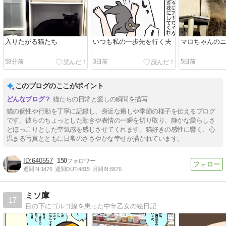
入りたがる猫たち
いつも私の一歩先を行く夫
マロちゃんの
58分前
3日前
5日前
このブログのここがポイント
猫たちの日常と癒しの瞬間を描写
猫の個性や行動を丁寧に記録し、身近な癒しや季節の様子を伝えるブログ
です。彼らのちょっとした動きや表情の一瞬を切り取り、静かな愛らしさ
とほっこりとした空気感を感じさせてくれます。猫好きの感性に響く、心
温まる写真とともに日常のささやかな幸せが描かれています。
640557
150
週間IN:
1476
週間OUT:
4815
月間IN:
6876
ミソ庫
17
目の下にゴルゴ線を患った中年乙女の絵日記