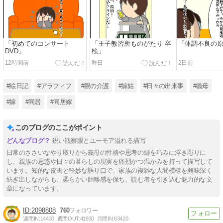
「初めてのコンサート
「王子教習所ものがたり 卒
「体調不良の
DVD」
検」
12時間前
昨日
2日前
#絵日記
#アラフィフ
#親の介護
#嫁姑
#日々の出来事
#義母
#嫁
#同居
#同居嫁
このブログのここがポイント
鋭い観察眼とユーモア溢れる描写
日常のささいなやり取りから義母の性格や思考の癖を巧みに浮き彫りに
し、親族の思惑や日々の暮らしの現実を痛烈かつ温かみを持って描写して
います。知的な皮肉と軽妙な語り口で、家族の複雑な人間模様を興味深く
紡ぎ出しながらも、柔らかい距離感を保ち、読む者を引き込む魅力的な文
章になっています。
2098808
760
週間IN:
14430
週間OUT:
41930
月間IN:
63420