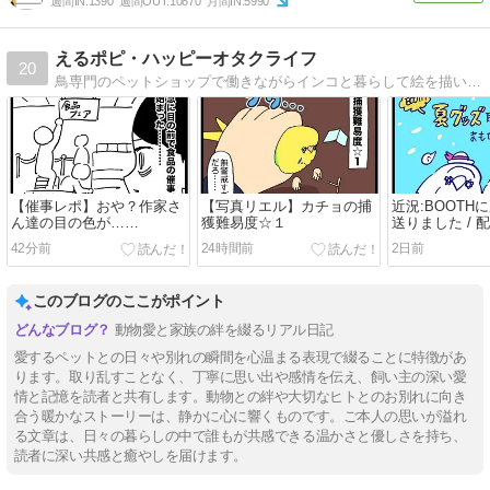
週間IN:
1390
週間OUT:
10870
月間IN:
5990
えるポピ・ハッピーオタクライフ
20
鳥専門のペットショップで働きながらインコと暮らして絵を描いてゲームするオタクの絵日記
【催事レポ】おや？作家さ
【写真リエル】カチョの捕
近況:BOOTH
ん達の目の色が……
獲難易度☆１
送りました / 
42分前
24時間前
2日前
このブログのここがポイント
動物愛と家族の絆を綴るリアル日記
愛するペットとの日々や別れの瞬間を心温まる表現で綴ることに特徴があ
ります。取り乱すことなく、丁寧に思い出や感情を伝え、飼い主の深い愛
情と記憶を読者と共有します。動物との絆や大切なヒトとのお別れに向き
合う暖かなストーリーは、静かに心に響くものです。ご本人の思いが溢れ
る文章は、日々の暮らしの中で誰もが共感できる温かさと優しさを持ち、
読者に深い共感と癒やしを届けます。