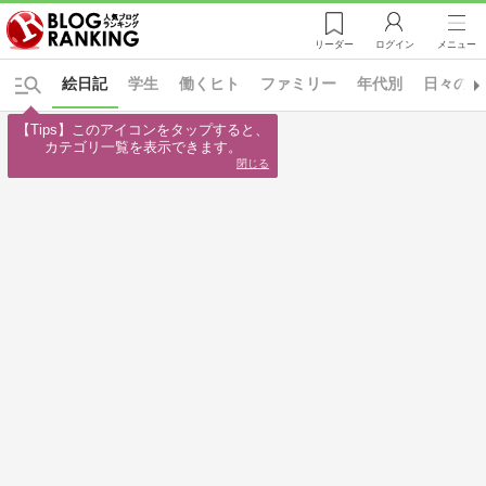
リーダー
ログイン
メニュー
絵日記
学生
働くヒト
ファミリー
年代別
日々の出
【Tips】このアイコンをタップすると、

カテゴリ一覧を表示できます。
閉じる