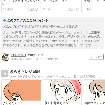
甥っ子は漫画を描くらしい
今、尻が痛い理由
今期アニメ、
ので
25時間前
2日前
3日前
このブログのここがポイント
身近な話題と趣味を軽やかに綴る日記調
ふとした瞬間に感じた体調や感情の揺らぎを中心に、日々の小さな出来事
や趣味の話を軽快に綴る文章が特徴です。身体の不調や気づき、趣味の乙
女ゲーや漫画への愛情を交えつつ、Twitterやアフィリエイトの紹介も自然
に組み込まれ、親近感と共感を呼び起こす文章展開となっています。
1623071
248
週間IN:
5050
週間OUT:
32070
月間IN:
23290
きらきらレジ日記
8
スーパーで働いています。過去からの思い出、日々の人間模様、私目線のレジあるある等を描いています。
よく見たら
【PR】背筋もピン
同僚のアイデ