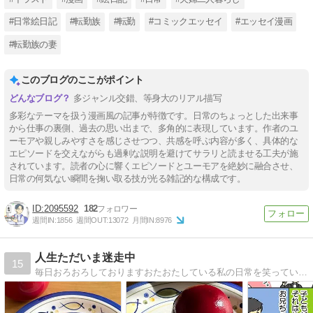
#日常絵日記
#転勤族
#転勤
#コミックエッセイ
#エッセイ漫画
#転勤族の妻
このブログのここがポイント
多ジャンル交錯、等身大のリアル描写
多彩なテーマを扱う漫画風の記事が特徴です。日常のちょっとした出来事
から仕事の裏側、過去の思い出まで、多角的に表現しています。作者のユ
ーモアや親しみやすさを感じさせつつ、共感を呼ぶ内容が多く、具体的な
エピソードを交えながらも過剰な説明を避けてサラリと読ませる工夫が施
されています。読者の心に響くエピソードとユーモアを絶妙に融合させ、
日常の何気ない瞬間を掬い取る技が光る雑記的な構成です。
2095592
182
週間IN:
1856
週間OUT:
13072
月間IN:
8976
人生ただいま迷走中
15
毎日おろおろしておりますおたおたしている私の日常を笑っていただければこれ幸い