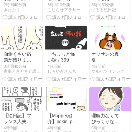
♩みんなです
2時間40分前
3時間10分前
3時間30分前
きたぷり
こじらせアラサーの人生日記
ぱるる絵日記
き焼きを囲み
ました
面倒くさい宿
「ちょっと怖
オッサンの真
題が残りまし
い話」399
夏
た。
3時間40分前
4時間前
4時間前
家事ときどき介護〜介護は一息、今度は育児！？〜
しろやぎさんち
マルバツサンカク
【絵日記】フ
【Mapper紹
理解力なくて
ランス人夫が
介】pekini-pei
びっくりなん
「日本人と結
様
だけど頑張る
4時間前
4時間前
5時間前