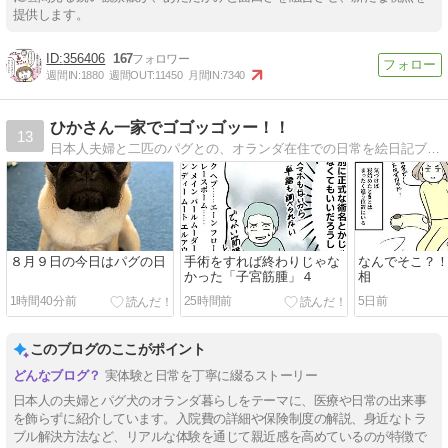
提供します。
356406
167
週間IN:
1880
週間OUT:
11450
月間IN:
7340
ひかさん一家でゴゴッゴッー！！
13
日本人夫婦と二匹のパグとの、オランダ在住での日常を絵日記ブログで描いてます。
８月９日の今日はパグの日
手術をすれば終わりじゃな
なんでそこ？
かった「子宮筋腫」４
相
1時間40分前
25時間前
5日前
このブログのここがポイント
実体験と日常を丁寧に綴るストーリー
日本人の夫婦とパグ犬のオランダ暮らしをテーマに、医療や日常の出来事
を飾らずに紹介しています。入院費の詳細や保険制度の解説、身近なトラ
ブル解決方法など、リアルな体験を通じて親近感を高めているのが特徴で