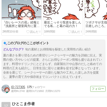
『白いレースの花』続報と
最近こっそり投資を楽しん
ツボクサが主
『洗面所と寝室両方に置い
でる私…と葛の花の力！
日差しのころ
てあるもの』
2時間10分前
18時間前
24時間前
このブログのここがポイント
旬の素材とお得情報を駆使した実用性の高い紹介
夏の暑さを乗り切るための青切りシークヮーサーの魅力を詳細に伝え、実
際の使い方やレシピの提案、さらにお得なクーポン情報も盛り込まれてい
ます。料理やドリンクにとどまらず、自家製出汁や山形のだしと絡めての
料理の工夫も紹介し、日常生活に彩りと健康を促す記事となっています。
全体を通じて、シークヮーサーの新たな魅力や工夫した楽しみ方を提案
し、夏季の育て方や保存術までコンパクトに伝えています。
727305
175
週間IN:
2740
週間OUT:
21860
月間IN:
13270
ひとこま作者
12