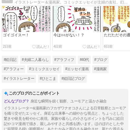
イラストレーター＆漫画家。コミックエッセイが主婦の友社、幻冬舎、KADOKAWA、芳文社、イースト・プレス、ダイヤモンド社などから発売中です。
ゴイゴイスー！
今は○○がない！？
ただただその
2日前
4日前
6日前
#絵日記
#夫婦二人暮らし
#アラフィフ
#40代
#ブログ
#アラフォー
#コミックエッセイ
#エッセイ漫画
#漫画家
#イラストレーター
#ひとこま
#絵日記ブログ
このブログのここがポイント
身近な瞬間を鋭く観察、ユーモアと温かさ融合
イラストレーター&漫画家のフカザワナオコさんによる日常観察とユーモア
を織り交ぜたエッセイ。身近な出来事への細やかな視点と、ちょっとした
驚きや発見を軽やかに表現。家族や暮らしの小さなポイントを巧みに絵日
記やコマ漫画で描き、親しみやすさと共感を誘います。ほのぼのとした中
に垣間見る鋭い観察眼が、あたたかみと面白さを融合させ、新たな視点を