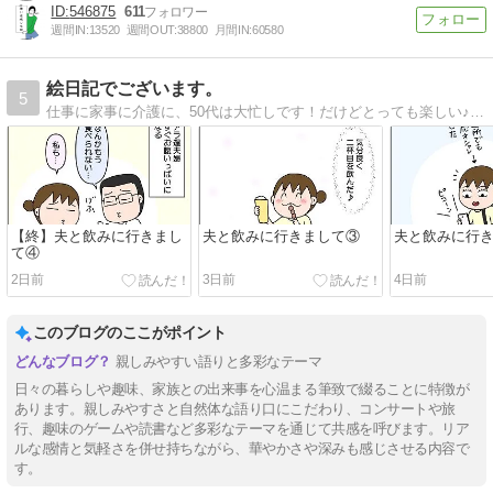
546875
611
週間IN:
13520
週間OUT:
38800
月間IN:
60580
絵日記でございます。
5
仕事に家事に介護に、50代は大忙しです！だけどとっても楽しい♪そんな日常を絵日記で書いています。
【終】夫と飲みに行きまし
夫と飲みに行きまして③
夫と飲みに行
て④
2日前
3日前
4日前
このブログのここがポイント
親しみやすい語りと多彩なテーマ
日々の暮らしや趣味、家族との出来事を心温まる筆致で綴ることに特徴が
あります。親しみやすさと自然体な語り口にこだわり、コンサートや旅
行、趣味のゲームや読書など多彩なテーマを通じて共感を呼びます。リア
ルな感情と気軽さを併せ持ちながら、華やかさや深みも感じさせる内容で
す。