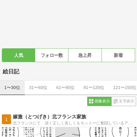
人気
フォロー数
急上昇
新着
絵日記
1〜30位
31〜60位
61〜90位
91〜120位
121〜150位
画像表示
文字表示
嫁激（とつげき）北フランス家族
1
北フランスにて、清く正しく美しくをモットーに奮闘しているアラサー母の絵日記です。