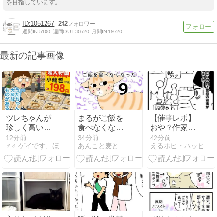
を目指しています。
1051267
242
週間IN:
5100
週間OUT:
30520
月間IN:
19720
最新の記事画像
ツレちゃんが
まるがご飯を
【催事レポ】
珍しく高い買
食べなくなっ
おや？作家さ
い物した
た９
ん達の目の色
12分前
34分前
42分前
♂♂ ゲイです、ほぼ夫婦です Powered by ライブ…
あんこと麦と
えるポピ・ハッピーオタクライフ
が……