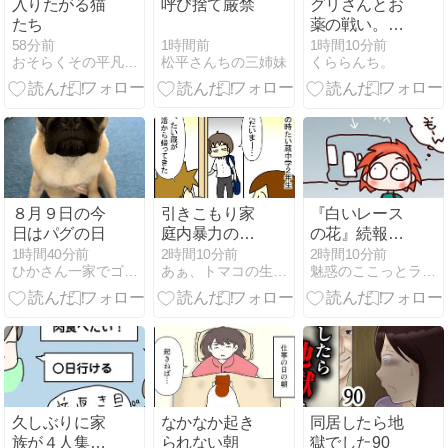
入りたがる猫
呼び捨て厳禁
グリさんとお
たち
薬の戦い。知
恵比べ。
1時間前
58分前
1時間10分前
松平さんちの三姉妹
おそらくその平凡こそ幸せ(猫と家族の日常絵日記）
くららんち。
８月９日の今
引きこもり家
『白いレース
日はパグの日
庭内暴力の中
の花』続報と
学生を部屋か
『洗面所と寝
1時間40分前
2時間10分前
2時間10分前
ひかさん一家でゴゴッゴッー！！
あぁ、トマコの生きる道【マンガ】
魅惑のここっとライフ
ら出した話⑬
室両方に置い
てあるもの』
久しぶりに家
なかなか起き
同居したら地
族が４人集合
られない朝
獄でした90