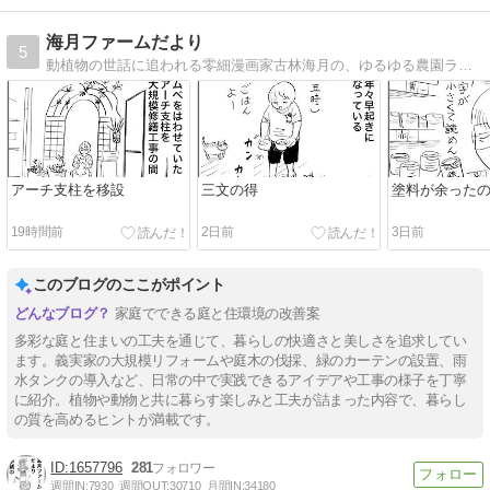
海月ファームだより
5
動植物の世話に追われる零細漫画家古林海月の、ゆるゆる農園ライフ
アーチ支柱を移設
三文の得
塗料が余った
19時間前
2日前
3日前
このブログのここがポイント
家庭でできる庭と住環境の改善案
多彩な庭と住まいの工夫を通じて、暮らしの快適さと美しさを追求してい
ます。義実家の大規模リフォームや庭木の伐採、緑のカーテンの設置、雨
水タンクの導入など、日常の中で実践できるアイデアや工事の様子を丁寧
に紹介。植物や動物と共に暮らす楽しみと工夫が詰まった内容で、暮らし
の質を高めるヒントが満載です。
1657796
281
週間IN:
7930
週間OUT:
30710
月間IN:
34180