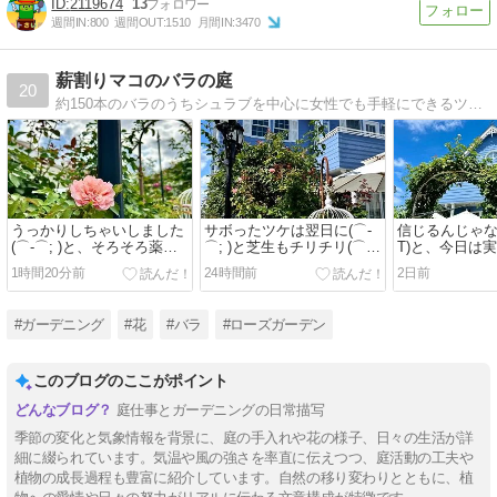
2119674
13
週間IN:
800
週間OUT:
1510
月間IN:
3470
薪割りマコのバラの庭
20
約150本のバラのうちシュラブを中心に女性でも手軽にできるツルバラの庭を作っています。ジェルネイル 、化粧品も登場します。『セキセイインコのピータンと小さな庭』の続きのブログです。
うっかりしちゃいしました
サボったツケは翌日に(⌒-
信じるんじゃなか
(⌒-⌒; )と、そろそろ薬剤
⌒; )と芝生もチリチリ(⌒-
T)と、今日は
散布しなきゃ(^_^;)
⌒; )
1時間20分前
24時間前
2日前
#ガーデニング
#花
#バラ
#ローズガーデン
このブログのここがポイント
庭仕事とガーデニングの日常描写
季節の変化と気象情報を背景に、庭の手入れや花の様子、日々の生活が詳
細に綴られています。気温や風の強さを率直に伝えつつ、庭活動の工夫や
植物の成長過程も豊富に紹介しています。自然の移り変わりとともに、植