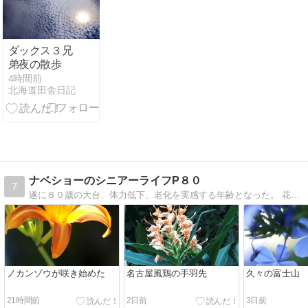
ダックス３兄
弟夜の散歩
4時間前
北海道田舎日記
ナベショーのシニアーライフP８０
7
遂に８０歳の大台、体力低下、老化を実感する年齢となった。 花の写真、菜園、養蜂、料理 、ウオーキングなど楽しむ日々の生活
ノカンゾウが咲き始めた
名古屋風鶏の手羽先
久々の富士山
21時間前
2日前
3日前