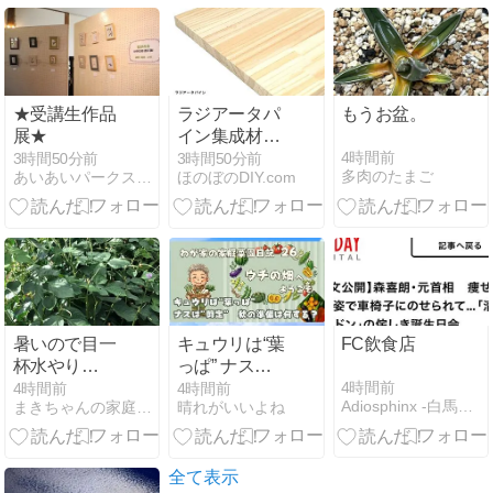
★受講生作品
ラジアータパ
もうお盆。
展★
イン集成材
1500×450×15mm
4時間前
3時間50分前
3時間50分前
多肉のたまご
あいあいパークスタッフ日記
ほのぼのDIY.com
の魅力と活用
法
暑いので目一
キュウリは“葉
FC飲食店
杯水やり
っぱ” ナス
(2026.08.08）
は”剪定” 秋の
4時間前
4時間前
4時間前
Adiosphinx -白馬の森での生活-
まきちゃんの家庭菜園
晴れがいいよね
準備は何す
る？
全て表示