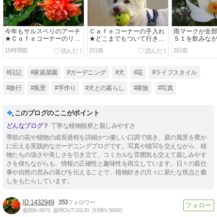
今年もサルスベリのアーチ
Ｃａｆｅコーナーの手入れ
雨マークが全
★Ｃａｆｅコーナーのリニ
★どこまでもついて行きま
Ｓ１を飲みな
ューアル
す
ア発根
15時間前
2日前
3日前
#日記
#家庭菜園
#ガーデニング
#犬
#花
#ライフスタイル
#旅行
#風景
#手作り
#犬との暮らし
#家族
#写真
このブログのここがポイント
丁寧な植物観察と親しみやすさ
季節の花や植物の成長過程を詳細かつ優しい口調で描き、庭の風景を豊か
に伝える実践的なガーデニングブログです。写真や描写を交えながら、植
物たちの強さや美しさを引き立て、コミカルな雰囲気も交えて親しみやす
さを保ちながらも、情報の正確性と趣味性を両立しています。日々の庭仕
事や自然の営みの喜びを伝えることで、植物好きの方々に新たな視点と癒
しをもたらしています。
1432949
353
週間IN:
8970
週間OUT:
26130
月間IN:
38930