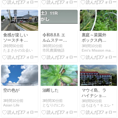
アから始まり
ました。観葉
植物を保護す
る毎日の、前
日譚です🌳
(=∵=)
食感が楽しい
令和8.8.8. エ
裏庭～菜園外
ソースチキン
ルムステーク
ボックス内の
カツ丼 @ 資さ
ス G3
様子
2時間50分前
3時間10分前
3時間10分前
たまさかの出会い
市民農園物語
Emi's Mission makeover project
んうどん
空の色が
油断した
マウイ島、ラ
ハイナショア
ズがオープン
3時間10分前
3時間30分前
3時間50分前
Asian Life
となりのにわ
ほろほろ * キエレ *
していた♡