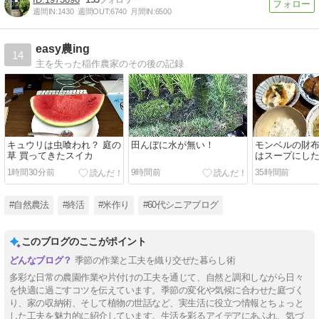
週間IN:
1430
週間OUT:
6740
月間IN:
6500
easy農ing
14
主を失った稲作農家のその後の記録
キュウリは虫喰われ？ 庭の
田んぼに水が無い！
モンベルの財布
草 買ってきたスイカ
はスープにし
1時間30分前
9時間前
35時間前
#自然農法
#終活
#米作り
#60代シニアブログ
このブログのここがポイント
季節の作業と工夫を織り交ぜた暮らし術
多彩な日常の農園作業や片付けの工夫を通じて、自然と調和しながら日々
を快適に過ごすコツを伝えています。季節の変化や気候に合わせた庭づく
り、家の収納術、そして植物の世話など、実生活に役立つ情報とちょっと
した工夫を魅力的に紹介しています。生活を彩るアイデアにあふれ、気づ