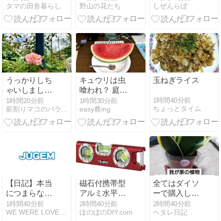
タマの田舎暮らし
野山の花たち
しぜんらぼ
咲く
士山乗車券」
がお得！來宮
神社も巡れる
便利な周遊チ
ケット
うっかりしち
キュウリは虫
玉ねぎライス
ゃいしました
喰われ？ 庭の
(⌒-⌒; )と、そ
草 買ってきた
1時間40分前
1時間20分前
1時間30分前
ちょっとタイム
薪割りマコのバラの庭
easy農ing
ろそろ薬剤散
スイカ
布しなきゃ
(^_^;)
【日記】本当
磁石付携帯型
全てはダイソ
につまらない
アルミ水平器
ーで購入し
日記
ML-160を徹底
た、この二人
1時間40分前
2時間40分前
2時間40分前
WE WERE LOVERS。
ほのぼのDIY.com
ヘタレ日記
2026/08/08
ガイド
のサンセベリ