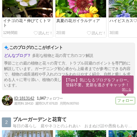
イチゴの花＊伸びてくトマ
真夏の花ガイラルディア
ハイビスカス
ト
12時間前
2日前
3日前
このブログのここがポイント
多彩な植物と花の育て方のコツ解説
季節ごとの庭の植物と花々の育て方、トラブル回避のポイントを専門的に
解説しています。ガーデニング初心者から上級者までが参考にできる内容
で、植物の成長過程や手入れのコツをわかりやすく紹介。自然と癒しを求
める人々に寄り添い、植物の美しさと可能性を引き出すヒントを提供して
【Tips】気になるブログをフォロー。

登録不要。更新を逃さずキャッチ！
います。
閉じる
1813142
1,047
週間IN:
18410
週間OUT:
67620
月間IN:
80760
ブルーガーデンと花育て
2
毎日の暮らし 庭やネコとのふれあい おまぬけ話や愚痴もあり 訪問して下さる方も井戸端会議に参加するようにお気軽にコメント下さるとうれしいです。