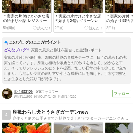
＊実家の片付けと小さな店
＊実家の片付けと小さな店
＊実家の片付
の始まり35話 レジスター問
の始まり34話 グリーンいっ
の始まり33話
題とコースター作り
ぱいの店内にしたいから
定に伴い天窓
5時間前
2日前
3日前
このブログのここがポイント
家庭の風景と趣味を融合した生活レポート
実家の片付けや庭仕事、趣味の植物の育成をテーマに、日々の暮らしの充
実を綴っています。身近な植物や家族との関わりを通じて、温かさと工
夫、そしてリフレッシュのヒントを提案。忙しい日常の中で少しだけ立ち
止まり、心地よい空間の創り方や小さな成長に目を向ける。丁寧な観察と
生き生きとした語り口が特徴です。
1803128
542
週間IN:
11930
週間OUT:
41400
月間IN:
44220
座敷わらし犬とうさぎガーデンnew
4
庭作りと庭の四季★育てた植物で楽しむアフターガーデニング★庭の生き物と植物の世界の不思議★愛犬★旅行★散歩