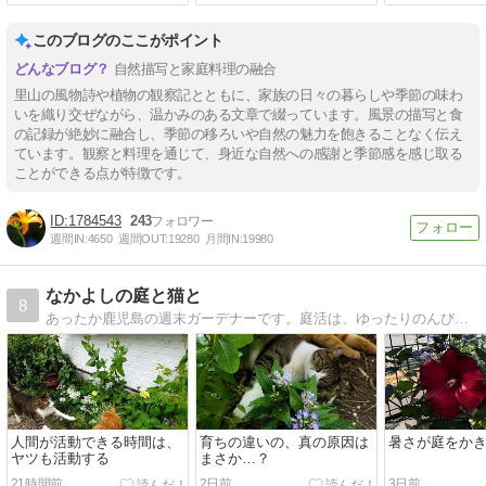
このブログのここがポイント
自然描写と家庭料理の融合
里山の風物詩や植物の観察記とともに、家族の日々の暮らしや季節の味わ
いを織り交ぜながら、温かみのある文章で綴っています。風景の描写と食
の記録が絶妙に融合し、季節の移ろいや自然の魅力を飽きることなく伝え
ています。観察と料理を通じて、身近な自然への感謝と季節感を感じ取る
ことができる点が特徴です。
1784543
243
週間IN:
4650
週間OUT:
19280
月間IN:
19980
なかよしの庭と猫と
8
あったか鹿児島の週末ガーデナーです。庭活は、ゆったりのんびり美しく、が理想ですが、現実はなかなか厳しいですね。愛猫２匹がほぼ毎日可愛く登場します！よろしくお願いします。
人間が活動できる時間は、
育ちの違いの、真の原因は
暑さが庭をかき
ヤツも活動する
まさか…？
21時間前
2日前
3日前