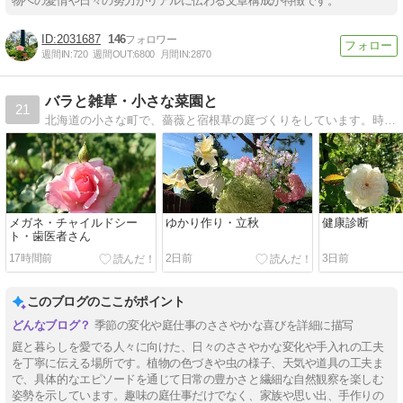
物への愛情や日々の努力がリアルに伝わる文章構成が特徴です。
2031687
146
週間IN:
720
週間OUT:
6800
月間IN:
2870
バラと雑草・小さな菜園と
21
北海道の小さな町で、薔薇と宿根草の庭づくりをしています。時どき猫も登場します。
メガネ・チャイルドシー
ゆかり作り・立秋
健康診断
ト・歯医者さん
17時間前
2日前
3日前
このブログのここがポイント
季節の変化や庭仕事のささやかな喜びを詳細に描写
庭と暮らしを愛でる人々に向けた、日々のささやかな変化や手入れの工夫
を丁寧に伝える場所です。植物の色づきや虫の様子、天気や道具の工夫ま
で、具体的なエピソードを通じて日常の豊かさと繊細な自然観察を楽しむ
姿勢を示しています。趣味の庭仕事だけでなく、家族や思い出、手作りの