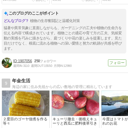
このブログのここがポイント
植物の生存奮闘記と温暖化対策
猛暑や異常気象に直面しながらも、ガーデニングの工夫や植物の生命力を
伝える内容で構成されています。植物ごとの適応や育て方の工夫、気候変
動の実感を巧みに描きながら、庭づくりや花の楽しみを提案します。見た
目だけでなく、根底に流れる植物への深い愛情と努力の軌跡が共感を呼び
ます。
1907056
250
週間IN:
3110
週間OUT:
15550
月間IN:
12990
年金生活
9
海辺の家に住み先祖からの広い敷地の管理に精出しています
２度目のゴーヤ佃煮を作る
キューリ撤去・後植えキュ
今度はトマト
等々
ーリと西瓜に肥料後草引き
れのお花