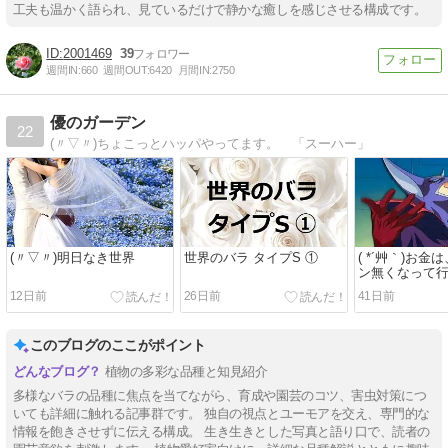
工夫も温かく語られ、見ているだけで静かな癒しを感じさせる構成です。
2001469
39
週間IN:
660
週間OUT:
6420
月間IN:
2750
優のガーデン
22
(〃▽〃)ちょこっとハッパやってます。 「スーハー」
(〃▽〃)明日なき世界
世界のバラ タイプS ①
( *´艸｀)お
ン無くなって
12日前
26日前
41日前
このブログのここがポイント
植物の多彩な品種と知見紹介
多様なバラの品種に焦点を当てながら、育成や園芸のコツ、害虫対策につ
いても詳細に触れる記事群です。 独自の視点とユーモアを交え、専門的な
情報を飽きさせずに伝える構成。 生き生きとした写真と語り口で、読者の