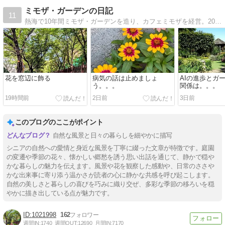
ミモザ・ガーデンの日記
11
熱海で10年間ミモザ・ガーデンを造り、カフェミモザを経営。2019年夏に東京に戻る。今後は東京の狭い庭でガーデニングを楽しみながら、都会での充実したシニアライフを楽しみたいと思っている。
花を窓辺に飾る
病気の話は止めましょ
AIの進歩とガ
う。。。
関係は。。。
19時間前
2日前
3日前
このブログのここがポイント
自然な風景と日々の暮らしを細やかに描写
シニアの自然への愛情と身近な風景を丁寧に綴った文章が特徴です。庭園
の変遷や季節の花々、懐かしい郷愁を誘う思い出話を通じて、静かで穏や
かな暮らしの魅力を伝えます。風景や花を観察した感動や、日常のささや
かな出来事に寄り添う温かさが読者の心に静かな共感を呼び起こします。
自然の美しさと暮らしの喜びを巧みに織り交ぜ、多彩な季節の移ろいを穏
やかに描き出している点が魅力です。
1021998
162
週間IN:
1740
週間OUT:
12690
月間IN:
7170