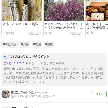
体感－20℃の日傘 ｜熟柿
ギョリュウバイが枯れた ｜
心で会う｜10
イワシのぬかみそ炊き ｜気
ロガーが急増
が沈む
20時間前
2日前
3日前
#家庭菜園
#読書
#政治
#健康
このブログのここがポイント
多彩なテーマと丁寧な観察眼
身近な出来事や植物の変化、家族の出来事を温かく綴ることで、日々の暮
らしの一コマに潜む面白さや奥深さを伝えるブログです。身近な自然や地
元の話題を許容範囲内の視点で掘り下げ、読者に身近さと新鮮さを同時に
感じさせる構成となっています。
2137078
581
週間IN:
966
週間OUT:
3476
月間IN:
4401