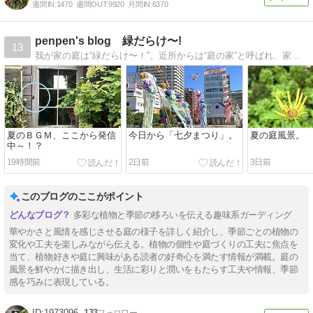
週間IN:
1470
週間OUT:
9920
月間IN:
6370
penpen's blog 緑だらけ〜!
13
我が家の庭は“緑だらけ〜！”。近所からは“庭の家”と呼ばれ、家内からは“庭に住んでいる”と呆れられてます…。
夏のＢＧＭ、ここから発信
今日から「七夕まつり」。
夏の庭風景。
中～！？
19時間前
2日前
3日前
このブログのここがポイント
多彩な植物と季節の移ろいを伝える趣味系ガーディング
華やかさと風情を感じさせる庭の様子を詳しく紹介し、季節ごとの植物の
変化や工夫を楽しみながら伝える。植物の個性や庭づくりの工夫に焦点を
当て、植物好きや庭に興味がある読者の好奇心を満たす情報が満載。庭の
風景を鮮やかに描き出し、生活に彩りと潤いをもたらす工夫や情報、季節
感を巧みに表現している。
1973096
133