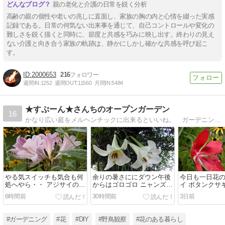
親の老化と介護の日常を鋭く分析
高齢の親の個性や老いの兆しに直面し、家族の胸の内と心情を綴った実感
記録である。日常の何気ない出来事を通じて、自己コントロールや変化の
難しさを鋭く描くと同時に、節度と共感を巧みに映し出す。終わりの見え
ない介護と向き合う家族の軌跡は、静かにしかし確かな共感を呼び起こ
す。
2000653
216
週間IN:
1252
週間OUT:
11560
月間IN:
5484
★すぷーん★さんちのオープンガーデン
16
かなり広い庭をメルヘンチックに出来るといいね。 ガーデニングと好きなDIYを楽しんでいます。野良ちゃんだった猫の「とらじろう」と新たにR5･2･5に保護した「にこ」も登場。
やる気スイッチも気合も何
余りの暑さににダウン午後
今日も一日花
処へやら・・ アジサイの剪
からはゴロゴロ ニャンズも
イ ボタンクサ
定 戦争の無い地球になって
ゴロゴロ
コギクを引っ
6時間前
30時間前
3日前
欲しいね
#ガーデニング
#花
#DIY
#野鳥観察
#花のある暮らし