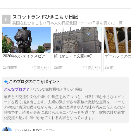
スコットランドひきこもり日記
6
英国在住ひきこもり日本人の日記北国ニートの日常を貴方に 職を得てもひきこもりの矜持は忘れない、の精神で
2026年のシェイクスピア
傾（かし）ぐ文豪の町
ゲームフェア
17時間前
2日前
3日前
このブログのここがポイント
リアルな家族模様と笑いと感動
家族との交流や文化の違いに焦点をあてつつも、日常に潜む小さなエピソ
ードを鋭く描き出します。夫婦の気まずさや家族の微妙な交流を、ユーモ
アや鋭い表現で綴りながらも、人生の奥深さや人情味を巧みに伝えるのが
特徴です。読者が身近に感じられるエピソードを通じて、家族の絆や異文
化交流の魅力に気づかせてくれる内容となっています。
658935
835