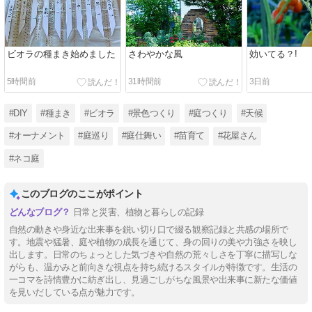
ビオラの種まき始めました
さわやかな風
効いてる？!
5時間前
31時間前
3日前
#DIY
#種まき
#ビオラ
#景色つくり
#庭つくり
#天候
#オーナメント
#庭巡り
#庭仕舞い
#苗育て
#花屋さん
#ネコ庭
このブログのここがポイント
日常と災害、植物と暮らしの記録
自然の動きや身近な出来事を鋭い切り口で綴る観察記録と共感の場所で
す。地震や猛暑、庭や植物の成長を通じて、身の回りの美や力強さを映し
出します。日常のちょっとした気づきや自然の荒々しさを丁寧に描写しな
がらも、温かみと前向きな視点を持ち続けるスタイルが特徴です。生活の
一コマを詩情豊かに紡ぎ出し、見過ごしがちな風景や出来事に新たな価値
を見いだしている点が魅力です。