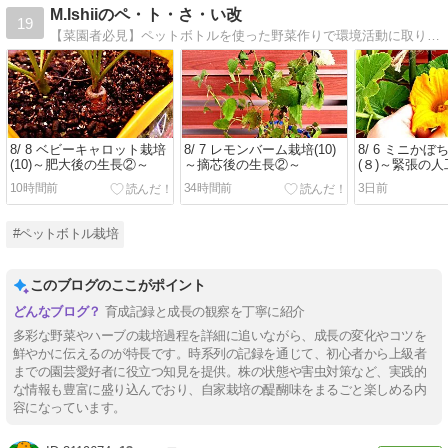
M.Ishiiのペ・ト・さ・い改
19
【菜園者必見】ペットボトルを使った野菜作りで環境活動に取り組んでいます。収穫した野菜は７５種類以上。
8/ 8 ベビーキャロット栽培
8/ 7 レモンバーム栽培(10)
8/ 6 ミニか
(10)～肥大後の生長②～
～摘芯後の生長②～
(８)～緊張の
10時間前
34時間前
3日前
#ペットボトル栽培
このブログのここがポイント
育成記録と成長の観察を丁寧に紹介
多彩な野菜やハーブの栽培過程を詳細に追いながら、成長の変化やコツを
鮮やかに伝えるのが特長です。時系列の記録を通じて、初心者から上級者
までの園芸愛好者に役立つ知見を提供。株の状態や害虫対策など、実践的
な情報も豊富に盛り込んでおり、自家栽培の醍醐味をまるごと楽しめる内
容になっています。