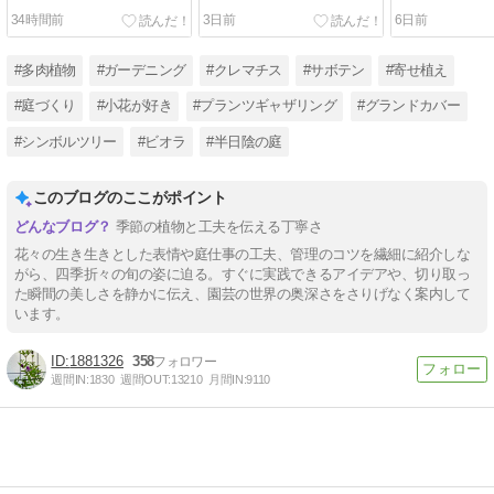
34時間前
3日前
6日前
#多肉植物
#ガーデニング
#クレマチス
#サボテン
#寄せ植え
#庭づくり
#小花が好き
#プランツギャザリング
#グランドカバー
#シンボルツリー
#ビオラ
#半日陰の庭
このブログのここがポイント
季節の植物と工夫を伝える丁寧さ
花々の生き生きとした表情や庭仕事の工夫、管理のコツを繊細に紹介しな
がら、四季折々の旬の姿に迫る。すぐに実践できるアイデアや、切り取っ
た瞬間の美しさを静かに伝え、園芸の世界の奥深さをさりげなく案内して
います。
1881326
358
週間IN:
1830
週間OUT:
13210
月間IN:
9110