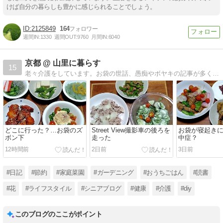
けば自分の暮らしも豊かに感じられることでしょう。
2125849
164
週間IN:
1330
週間OUT:
9760
月間IN:
6040
京都 @ 山里に暮らす
15
老々介護をしています。お袋の世話、愚痴やボヤキの記事が多くなりました。ほぼ日記です。座右の銘「人間万事塞翁が馬」
どこに行った？…お袋のズ
Street View撮影車の後ろを
お袋が寝起き
ボン下
走った
中症？
12時間前
2日前
3日前
#日記
#節約
#家庭菜園
#ガーデニング
#おうちごはん
#読書
#花
#ライフスタイル
#シニアブログ
#健康
#介護
#diy
このブログのここがポイント