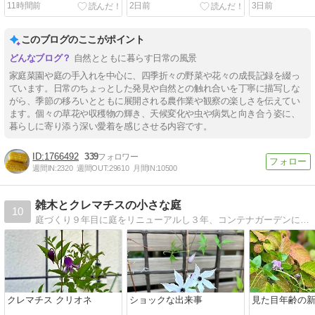
11時間前
2日前
3日前
このブログのここがポイント
自然とともに暮らす日常の風景
家庭菜園や庭の手入れを中心に、四季折々の野菜や花々の成長記録を綴っ
ています。日常のちょっとした発見や自然との触れ合いを丁寧に描写しな
がら、季節の移ろいとともに展開される農作業や観察の楽しさを伝えてい
ます。個々の草花や収穫物の輝き、天候変化や虫や病気と向き合う姿に、
暮らしに寄り添う深い愛着を感じさせる内容です。
1766492
339
週間IN:
2320
週間OUT:
29610
月間IN:
10500
雑木とクレマチスの小さな庭
10
庭づくり９年目に庭をリニューアルし３年、コンテナガーデンに移行中。シンボルツリー、グランドカバー、クレマチス、ビオラ、多肉などの成長記録や増やし方、手入れの仕方など画像多めで綴っています
クレマチス クリオネ
ショックな出来事
見た目年齢の