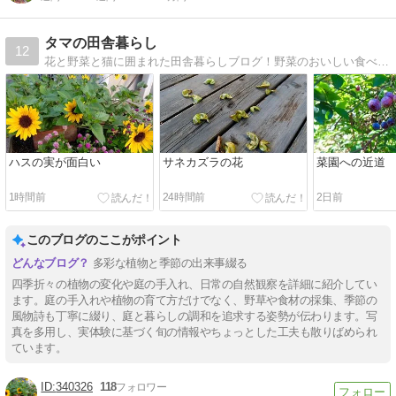
タマの田舎暮らし
12
花と野菜と猫に囲まれた田舎暮らしブログ！野菜のおいしい食べ方、猫たちとの楽しい田舎暮らし、ガーデニング、土ひねりなど紹介
ハスの実が面白い
サネカズラの花
菜園への近道
1時間前
24時間前
2日前
このブログのここがポイント
多彩な植物と季節の出来事綴る
四季折々の植物の変化や庭の手入れ、日常の自然観察を詳細に紹介してい
ます。庭の手入れや植物の育て方だけでなく、野草や食材の採集、季節の
風物詩も丁寧に綴り、庭と暮らしの調和を追求する姿勢が伝わります。写
真を多用し、実体験に基づく旬の情報やちょっとした工夫も散りばめられ
ています。
340326
118