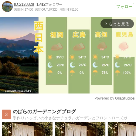
2128828
1,412
週間IN:
17400
週間OUT:
67320
月間IN:
75150
もっと見る
arrow_forward_ios
Powered by 
GliaStudios
Mute
のばらのガーデニングブログ
3
手作りいっぱいの小さなナチュラルガーデンとフロントローズガーデンﾟ･*:.｡.そして可愛い犬猫日記と日々のことを綴りますﾟ･*:.｡.