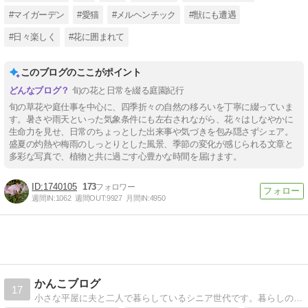
#マイガーデン
#愛猫
#メルヘンチック
#獣にも遭遇
#日々楽しく
#花に囲まれて
このブログのここがポイント
旬の花と日常を綴る庭園紀行
旬の草花や庭仕事を中心に、四季折々の自然の移ろいを丁寧に綴っていま
す。暑さや雨天といった気象条件にも左右されながら、花々はしなやかに
生命力を見せ、日常のちょっとした出来事や気づきを包み隠さずシェア。
盛夏の灼熱や梅雨のしっとりとした風景、季節の変化が感じられる文章と
多彩な写真で、植物と共に過ごす心豊かな時間を届けます。
1740105
173
週間IN:
1062
週間OUT:
9927
月間IN:
4950
かんこブログ
17
小さな平屋に夫と二人で暮らしているシニア世代です。暮らしの中で感じたこと、家庭菜園のことなど綴っています。