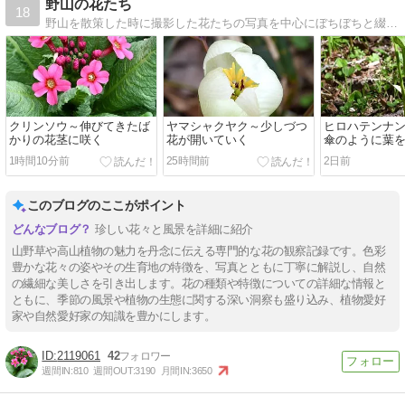
野山の花たち
18
野山を散策した時に撮影した花たちの写真を中心にぼちぼちと綴っています(^-^)基本、自生の花ですが、自生かどうか、ちょっと怪しいのもあります（笑）
クリンソウ～伸びてきたば
ヤマシャクヤク～少しづつ
ヒロハテンナ
かりの花茎に咲く
花が開いていく
傘のように葉
1時間10分前
25時間前
2日前
このブログのここがポイント
珍しい花々と風景を詳細に紹介
山野草や高山植物の魅力を丹念に伝える専門的な花の観察記録です。色彩
豊かな花々の姿やその生育地の特徴を、写真とともに丁寧に解説し、自然
の繊細な美しさを引き出します。花の種類や特徴についての詳細な情報と
ともに、季節の風景や植物の生態に関する深い洞察も盛り込み、植物愛好
家や自然愛好家の知識を豊かにします。
2119061
42
週間IN:
810
週間OUT:
3190
月間IN:
3650