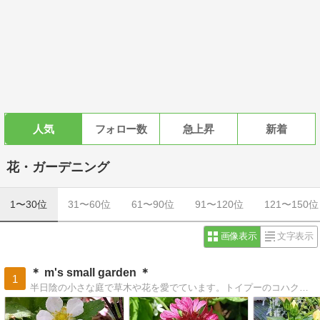
人気
フォロー数
急上昇
新着
花・ガーデニング
1〜30位
31〜60位
61〜90位
91〜120位
121〜150位
画像表示
文字表示
＊ m's small garden ＊
1
半日陰の小さな庭で草木や花を愛でています。トイプーのコハクやドール達も住んでます。覗いてみてくださいね。