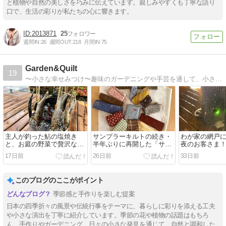
と植物や自然の美しさを巧みに伝えています。親しみやすくも丁寧な語り
口で、生活の彩りが私たちの心に響きます。
2013871
25
週間IN:
26
週間OUT:
218
月間IN:
75
Garden&Quilt
19
〜小さな幸せみつけ〜趣味のガーデニングや手芸を通して、小さな幸せを感じたことや、癒やされた瞬間などを綴っています。
主人が釣った鮎の塩焼き
サンプラーキルトの続き・
わが家の網戸
と、お庭の野菜で贅沢な夕
半年ぶりに再開した「サン
夜のお客さま
食
フラワー」のブロックが完
17日前
26日前
33日前
成しました！
このブログのここがポイント
季節感と手作りを楽しむ提案
日本の四季折々の風景や伝統行事をテーマに、暮らしに彩りを添える工夫
や小さな演出を丁寧に紹介しています。季節の花や植物の話題はもちろ
ん、手作りやガーデニング、日々の小さな発見を通じて、自然と調和した