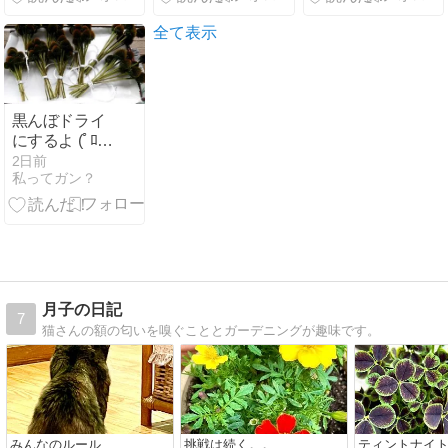
全て表示
黒んぼドライ
にするよ (ﾟﾛﾟ;)
ｴｪｯ!?
2日前
私ってガン？
月子の日記
7
猫さんの額の匂いを嗅ぐこととガーデニングが趣味です。
みんなのルール
挑戦は続く。。
ティントナイ