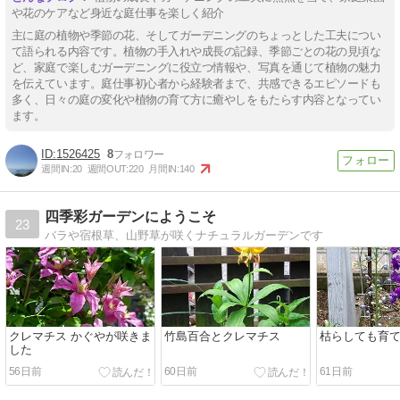
や花のケアなど身近な庭仕事を楽しく紹介
主に庭の植物や季節の花、そしてガーデニングのちょっとした工夫につい
て語られる内容です。植物の手入れや成長の記録、季節ごとの花の見頃な
ど、家庭で楽しむガーデニングに役立つ情報や、写真を通じて植物の魅力
を伝えています。庭仕事初心者から経験者まで、共感できるエピソードも
多く、日々の庭の変化や植物の育て方に癒やしをもたらす内容となってい
ます。
1526425
8
週間IN:
20
週間OUT:
220
月間IN:
140
四季彩ガーデンにようこそ
23
バラや宿根草、山野草が咲くナチュラルガーデンです
クレマチス かぐやが咲きま
竹島百合とクレマチス
枯らしても育
した
56日前
60日前
61日前