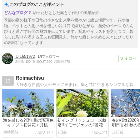
このブログのここがポイント
ゆったりとした庭と手作りの風景紹介
季節の庭の様子や日常の小さな出来事を穏やかに綴る場所です。花や植
物、ペットとの思い出を優しい語り口で綴りながら、自分のペースでのん
びりと過ごす時間の魅力を伝えています。写真やイラストを交えつつ、暮
らしに彩りを添える工夫も垣間見え、静かな癒しを求める人々にぴったり
の内容になっています。
1651972
14
週間IN:
100
週間OUT:
290
月間IN:
470
Roimachisu
13
大好きな自然や人やモノに囲まれ、病と共に生きるシンプルな暮らし。関節リウマチと診断を受け、生物学的製剤で現在も治療中…。
海を感じる?!3年目の瑠璃色
初イングリッシュローズ栽
春の桜✿2026
エキノプス初開花＋月桃→
培!!イモージェンの2番花＋
明日香村 秋の
ケイ山田氏基調講演2026夏
エキノプスの蕾2026
ワー
30時間前
2日前
17日前