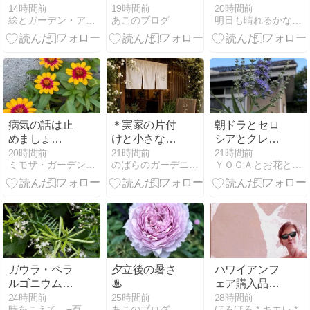
14時間前
19時間前
20時間前
絵とガーデン・アンの庭
あこのブログ
明日も晴れるかな？だって自転車通勤なんだもの
病気の話は止
＊実家の片付
朝ドラとセロ
めましょ
けと小さな店
シアとクレマ
う。。。
の始まり34話
チス
20時間前
21時間前
21時間前
ミモザ・ガーデンの日記
のばらのガーデニングブログ
ＹＯＧＡとお花とナチュラルライフ
グリーンいっ
ぱいの店内に
したいから
ガウラ・ペラ
夕立後の暑さ
ハワイアンフ
ルゴニウム・
♨
ェア購入品を
アスパラガス
纏い、ブラン
24時間前
25時間前
28時間前
時をこえて −百年の庭ー
あこのブログ
ほろほろ * キエレ *