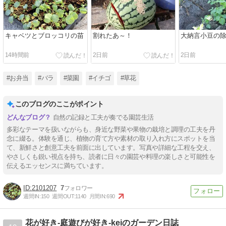
キャベツとブロッコリの苗
割れたあ～！
大納言小豆の
14時間前
2日前
2日前
#お弁当
#バラ
#菜園
#イチゴ
#草花
このブログのここがポイント
自然の記録と工夫が奏でる園芸生活
多彩なテーマを扱いながらも、身近な野菜や果物の栽培と調理の工夫を丹
念に綴る。体験を通じ、植物の育て方や素材の取り入れ方にスポットを当
て、新鮮さと創意工夫を前面に出しています。写真や詳細な工程を交え、
やさしくも鋭い視点を持ち、読者に日々の園芸や料理の楽しさと可能性を
伝えるエッセンスに満ちています。
2101207
7
週間IN:
150
週間OUT:
1140
月間IN:
690
花が好き-庭遊びが好き-keiのガーデン日誌