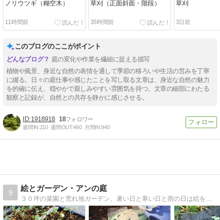
ノリウツギ（糊空木）
草刈（正面斜面・階段）
草刈
11時間前
35時間前
3日前
このブログのここがポイント
庭の変化や作業を繊細に捉える描写
植物や風景、身近な自然の表情を通して季節の移ろいや生活の営みを丁寧
に綴る。日々の庭仕事や感じたことを写し取る文章は、身近な自然の魅力
を的確に伝え、穏やかで親しみやすい雰囲気を持つ。文章の細部にわたる
観察と記録が、自然との共存を静かに感じさせる。
1918918
18
週間IN:
210
週間OUT:
460
月間IN:
940
絵とガーデン・アンの庭
9
３０坪の菜園と荒れ地ガーデン、暑い日と寒い日と雨の日は絵を描く暮らしレポート、時々お料理