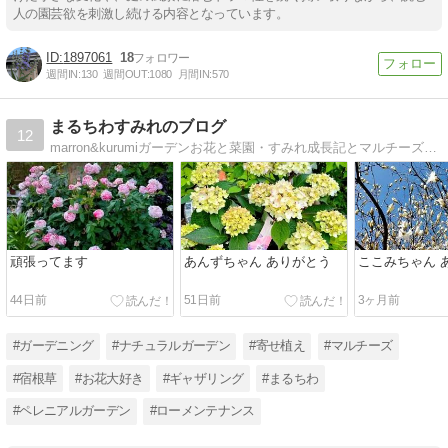
人の園芸欲を刺激し続ける内容となっています。
1897061
18
週間IN:
130
週間OUT:
1080
月間IN:
570
まるちわすみれのブログ
12
marron&kurumiガーデンお花と菜園・すみれ成長記とマルチーズ・シーズの４ワンズ達
頑張ってます
あんずちゃん ありがとう
ここみちゃん 
44日前
51日前
3ヶ月前
#ガーデニング
#ナチュラルガーデン
#寄せ植え
#マルチーズ
#宿根草
#お花大好き
#ギャザリング
#まるちわ
#ペレニアルガーデン
#ローメンテナンス