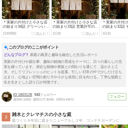
＊実家の片付けと小さな店
＊実家の片付けと小さな店
＊実家の片付
の始まり34話 グリーンいっ
の始まり33話 営業許可の規
の始まり32話
ぱいの店内にしたいから
定に伴い天窓に網戸を張る
り直し
21時間前
2日前
3日前
このブログのここがポイント
家庭の風景と趣味を融合した生活レポート
実家の片付けや庭仕事、趣味の植物の育成をテーマに、日々の暮らしの充
実を綴っています。身近な植物や家族との関わりを通じて、温かさと工
夫、そしてリフレッシュのヒントを提案。忙しい日常の中で少しだけ立ち
止まり、心地よい空間の創り方や小さな成長に目を向ける。丁寧な観察と
生き生きとした語り口が特徴です。
1803128
543
週間IN:
10860
週間OUT:
36980
月間IN:
44970
雑木とクレマチスの小さな庭
3
庭づくり９年目に庭をリニューアルし３年、コンテナガーデンに移行中。シンボルツリー、グランドカバー、クレマチス、ビオラ、多肉などの成長記録や増やし方、手入れの仕方など画像多めで綴っています