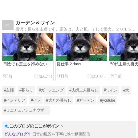
ガーデン＆ワイン
21
横浜で暮らす主婦です。家族は、夫と私、そして愛犬。２０１５年春、ガーデニングデビューしました。ガーデニング初心者のお庭作りを、ブログに記録したいと思います。＆…
日陰でも芝生を諦めない！
庭仕事２days
50代主婦の夏
9日前
11日前
39日前
#主婦
#暮らし
#ガーデニング
#夫婦二人暮らし
#ワイン
#犬
#インテリア
#バラ
#犬との暮らし
#ガーデン
#youtube
#ミニチュアシュナウザー
このブログのここがポイント
日常の風景を丁寧に映す動画配信