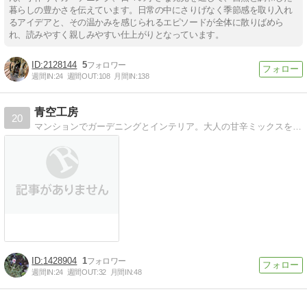
暮らしの豊かさを伝えています。日常の中にさりげなく季節感を取り入れ
るアイデアと、その温かみを感じられるエピソードが全体に散りばめら
れ、読みやすく親しみやすい仕上がりとなっています。
2128144
5
週間IN:
24
週間OUT:
108
月間IN:
138
青空工房
20
マンションでガーデニングとインテリア。大人の甘辛ミックスをＤＩＹで目指しています。
1428904
1
週間IN:
24
週間OUT:
32
月間IN:
48