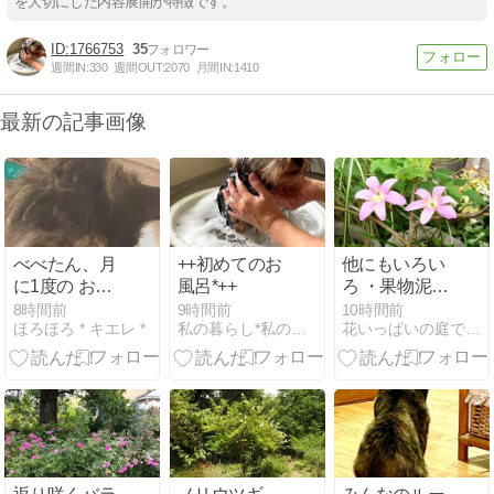
を大切にした内容展開が特徴です。
1766753
35
週間IN:
330
週間OUT:
2070
月間IN:
1410
最新の記事画像
べべたん、月
++初めてのお
他にもいろい
に1度の お薬
風呂*++
ろ ・果物泥
投与
棒・増える?
8時間前
9時間前
10時間前
ほろほろ * キエレ *
私の暮らし*私のおうち*2
花いっぱいの庭で・・
交通事故・恥
を知らない福
岡県議