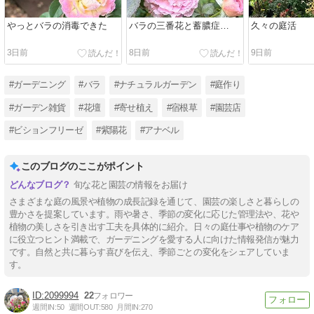
やっとバラの消毒できた
バラの三番花と蓄膿症…
久々の庭活
3日前
8日前
9日前
#ガーデニング
#バラ
#ナチュラルガーデン
#庭作り
#ガーデン雑貨
#花壇
#寄せ植え
#宿根草
#園芸店
#ビションフリーゼ
#紫陽花
#アナベル
このブログのここがポイント
旬な花と園芸の情報をお届け
さまざまな庭の風景や植物の成長記録を通じて、園芸の楽しさと暮らしの
豊かさを提案しています。雨や暑さ、季節の変化に応じた管理法や、花や
植物の美しさを引き出す工夫を具体的に紹介。日々の庭仕事や植物のケア
に役立つヒント満載で、ガーデニングを愛する人に向けた情報発信が魅力
です。自然と共に暮らす喜びを伝え、季節ごとの変化をシェアしていま
す。
2099994
22
週間IN:
50
週間OUT:
580
月間IN:
270