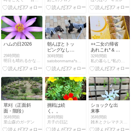
スプレンゲリ
チへ
ー・ヤブミョ
ウガ
ハムの日2026
朝んぽとトッ
++二女の帰省
ピングなしの
あれこれ* & バ
ゴハン
ーベキューを
29時間前
30時間前
32時間前
明日も晴れるかな？だって自転車通勤なんだもの
satobonmama*s factory
私の暮らし*私のおうち*2
は・・・。
しました*++
草刈（正面斜
挑戦は続
ショックな出
面・階段）
く。。
来事
35時間前
35時間前
35時間前
里山森のガ−デン
月子の日記
雑木とクレマチスの小さな庭