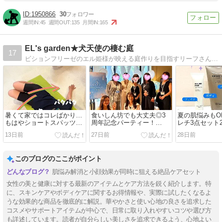
1950866
30
週間IN:
45
週間OUT:
135
月間IN:
165
EL's garden★犬天使の棲む庭
17
ビションフリーゼのエル姫様が映える庭作りを目指すリーフさんの初心者ガーデニング&育犬日記です★
暑くて家ではコレばかり…
食いしん坊でも大丈夫◎3
夏の肌悩みもO
もはやショートスパッツ
周年記念パーティー！
レチ3点セット
に…me&Re骨盤底筋サポー
me&Re骨盤底筋サポートガ
BORDER FREE
13日前
27日前
28日前
トガードル
ードル
このブログのここがポイント
肌悩み解消と小顔効果が同時に狙える絶品ケアセット
女性の美と健康に対する最新のアイテムとケア方法を鋭く紹介します。特
に、スキンケアやボディケアに関するお得情報や、実際に試したくなるよ
うな効果的な商品を徹底的に解説。華やかさと使い心地の良さを追求した
コスメやサポートアイテムが中心で、日常に取り入れやすいコツや選び方
も詳述しています。読者が自分らしい美しさを追求できるよう、心地よい