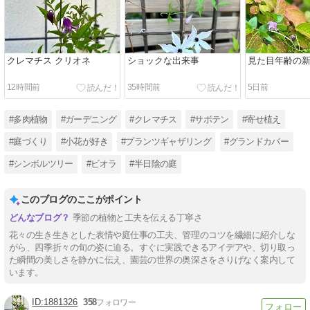
クレマチス クリオネ
ショックな出来事
見た目年齢の
12時間前
35時間前
5日前
#多肉植物
#ガーデニング
#クレマチス
#サボテン
#寄せ植え
#庭づくり
#小花が好き
#プランツギャザリング
#グランドカバー
#シンボルツリー
#ビオラ
#半日陰の庭
このブログのここがポイント
季節の植物と工夫を伝える丁寧さ
花々の生き生きとした表情や庭仕事の工夫、管理のコツを繊細に紹介しな
がら、四季折々の旬の姿に迫る。すぐに実践できるアイデアや、切り取っ
た瞬間の美しさを静かに伝え、園芸の世界の奥深さをさりげなく案内して
います。
1881326
358