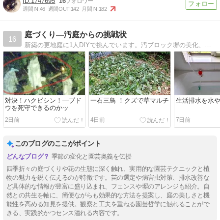
1747695
16
週間IN:
46
週間OUT:
142
月間IN:
182
庭づくり―汚庭からの挑戦状
16
新築の更地庭に1人DIYで挑んでいます。汚ブロック塀の美化、ウッドフェンス、レンガ敷き、石ころ拾って石畳、ペール缶でウッドガスストーブ作りなど。
対決！ハクビシン！―ブド
一石三鳥 ！クズで草マルチ
生活排水を水
ウを死守できるのかッ
2日前
4日前
7日前
このブログのここがポイント
季節の変化と園芸奥義を伝授
四季折々の庭づくりや花の生態に深く触れ、実用的な園芸テクニックと植
物の魅力を鋭く伝えるのが特徴です。苗の選定や病害虫対策、排水改善な
ど具体的な情報が豊富に盛り込まれ、フェンスや塀のアレンジも紹介。自
然との共生を軸に、簡便ながらも効果的な方法を提案し、庭の美しさと機
能性を高める知見を提供。観察と工夫を重ねる園芸哲学に触れることがで
きる、実践的かつセンス溢れる内容です。