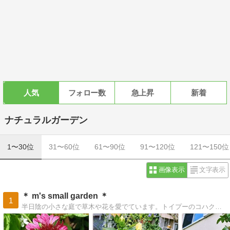
人気
フォロー数
急上昇
新着
ナチュラルガーデン
1〜30位
31〜60位
61〜90位
91〜120位
121〜150位
画像表示
文字表示
＊ m's small garden ＊
1
半日陰の小さな庭で草木や花を愛でています。トイプーのコハクやドール達も住んでます。覗いてみてくださいね。