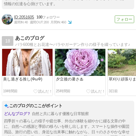
情報の伝達を心掛けています。
2051605
100
週間IN:
40
週間OUT:
200
月間IN:
460
あこのブログ
18
バラ600種とお花達〜バラやガーデン作りの様子を綴っています♪
美し過ぎる推し(ΦωΦ)
夕立後の暑さ♨
草刈り頑張り
19時間前
25時間前
3日前
このブログのここがポイント
自然と共に暮らす優雅な日常観察
四季折々の暮らしの様子や庭仕事、外出の体験を細やかに綴る文章の中
に、自然への感謝と季節の移ろいを映し出します。スマートな操作や園芸
用品、旅行の思い出、身近な出来事に触れながら、日々のささやかな幸せ