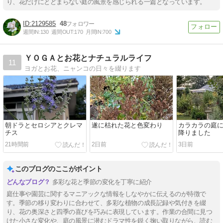
り、花だけにとどまらない庭の風景を感じられる一篇となっています。
2129585
48
週間IN:
130
週間OUT:
170
月間IN:
700
ＹＯＧＡとお花とナチュラルライフ
11
ヨガとお花、ニャンコの日々を綴ります
朝ドラとセロシアとクレマ
遂に枯れた花と色変わり
カラカラの庭
チス
降りました
21時間前
2日前
3日前
このブログのここがポイント
多彩な花と季節の変化を丁寧に紹介
庭仕事や園芸に関するマニアックな情報をしなやかに伝えるのが特徴で
す。季節の移り変わりに合わせて、多彩な植物の成長記録や気付きを綴
り、花の奥深さと四季の喜びを巧みに表現しています。作業の合間に見つ
けた小さな変化や、庭の風景に潜むドラマ性を鋭く掬い取りながら、読む