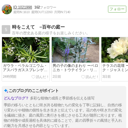
1021998
162
週間IN:
1610
週間OUT:
12260
月間IN:
7140
時をこえて −百年の庭ー
5
百年の歴史ある庭の様子をお楽しみください。
ガウラ・ペラルゴニウム・
男の子の像のまわり ーベロ
テラスの花壇 
アスパラガススプレンゲリ
ニカ・トウテイラン・リト
ク・ジャスミ
ー・ヤブミョウガ
ルマーメイド・ニワナナカ
ツキア・ハゼ
24時間前
2日前
3日前
マドー
このブログのここがポイント
多彩な植物の成長と季節感を伝える描写
季節の移ろいとともに咲き誇る植物たちの変化を丁寧に記録し、自然の移
り変わりや植物の個性を生き生きと伝えています。花の色や咲き方の変化
を繊細に描き、庭の風景に奥行きを感じさせる工夫が随所に光ります。植
物の特徴や成長過程を具体的に綴ることで、庭の四季折々の風情と手入れ
の魅力を共感させる内容となっています。