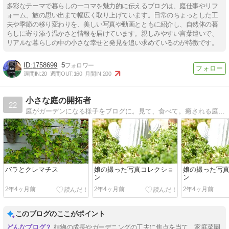
多彩なテーマで暮らしの一コマを魅力的に伝えるブログは、庭仕事やリフ
ォーム、旅の思い出まで幅広く取り上げています。日常のちょっとした工
夫や季節の移り変わりを、美しい写真や動画とともに紹介し、自然体の暮
らしに寄り添う温かさと情報を届けています。親しみやすい言葉遣いで、
リアルな暮らしの中の小さな幸せと発見を追い求めているのが特徴です。
1758699
5
週間IN:
20
週間OUT:
160
月間IN:
200
小さな庭の開拓者
22
庭がガーデンになる様子をブログに。見て、食べて。癒される庭作りを目標に。
バラとクレマチス
娘の撮った写真コレクショ
娘の撮った写
ン
ン
2年4ヶ月前
2年4ヶ月前
2年4ヶ月前
このブログのここがポイント
植物の成長やガーデニングの工夫に焦点を当て、家庭菜園