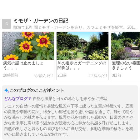
ミモザ・ガーデンの日記
4
熱海で10年間ミモザ・ガーデンを造り、カフェミモザを経営。2019年夏に東京に戻る。今後は東京の狭い庭でガーデニングを楽しみながら、都会での充実したシニアライフを楽しみたいと思っている。
病気の話は止めましょ
AIの進歩とガーデニングの
無理のない範
う。。。
関係は。。。
きましょう
20時間前
2日前
3日前
このブログのここがポイント
自然な風景と日々の暮らしを細やかに描写
シニアの自然への愛情と身近な風景を丁寧に綴った文章が特徴です。庭園
の変遷や季節の花々、懐かしい郷愁を誘う思い出話を通じて、静かで穏や
かな暮らしの魅力を伝えます。風景や花を観察した感動や、日常のささや
かな出来事に寄り添う温かさが読者の心に静かな共感を呼び起こします。
自然の美しさと暮らしの喜びを巧みに織り交ぜ、多彩な季節の移ろいを穏
やかに描き出している点が魅力です。