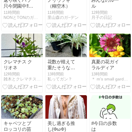
返り咲くバラ
ノリウツギ
みんなのルー
只今閉園中!!コ
（糊空木）
ル
スモス・ダリ
11時間前
11時間前
12時間前
NONとTONのガーデンづくり
里山森のガ−デン
月子の日記
アシーズンは
9月5日(土)～
開催!!
クレマチス ク
花数が殖えて
真夏の花ガイ
リオネ
重たそうなの
ラルディア
で分けたり挿
12時間前
13時間前
13時間前
雑木とクレマチスの小さな庭
私ってガン？
＊ m's small garden ＊
し芽したり
キャベツとブ
美し過ぎる推
#今日の歩数
ロッコリの苗
し(ΦωΦ)
は