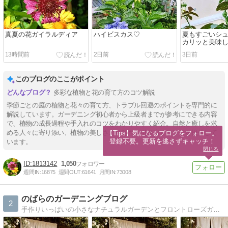
真夏の花ガイラルディア
ハイビスカス♡
夏もすごいシ
カリッと美味
13時間前
2日前
3日前
このブログのここがポイント
多彩な植物と花の育て方のコツ解説
季節ごとの庭の植物と花々の育て方、トラブル回避のポイントを専門的に
解説しています。ガーデニング初心者から上級者までが参考にできる内容
で、植物の成長過程や手入れのコツをわかりやすく紹介。自然と癒しを求
める人々に寄り添い、植物の美しさと可能性を引き出すヒントを提供して
【Tips】気になるブログをフォロー。

登録不要。更新を逃さずキャッチ！
います。
閉じる
1813142
1,050
週間IN:
16875
週間OUT:
61641
月間IN:
73008
のばらのガーデニングブログ
2
手作りいっぱいの小さなナチュラルガーデンとフロントローズガーデンﾟ･*:.｡.そして可愛い犬猫日記と日々のことを綴りますﾟ･*:.｡.