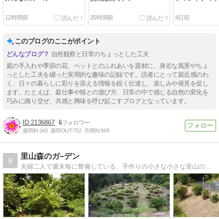
12時間前
35時間前
4日前
このブログのここがポイント
自然観察と日常のちょっとした工夫
庭の手入れや季節の花、ペットとのふれあいを題材に、身近な風景やちょ
っとした工夫を綴った実用的な趣味の記録です。読者にとって親近感のわ
く、日々の暮らしに彩りを添える情報を鋭く伝達し、楽しみや発見を促し
ます。たとえば、庭仕事や猫との遊び方、日常の中で感じる自然の変化を
巧みに織り交ぜ、共感と興味を呼び起こすブログとなっています。
2136867
6
週間IN:
240
週間OUT:
752
月間IN:
968
里山森のガ−デン
8
夫婦二人で週末毎に整備している、手作りの小さな小さな里山の大自然のブログです。