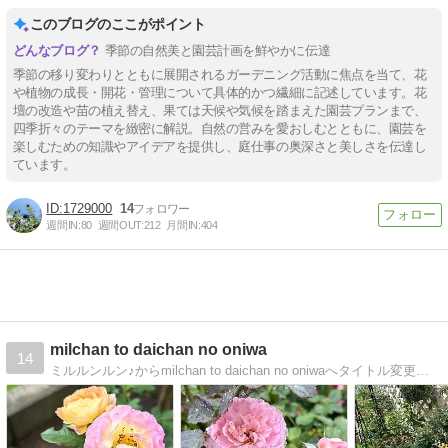
このブログのここがポイント
季節の自然美と園芸計画を鮮やかに伝達
季節の移り変わりとともに展開されるガーデニング活動に焦点を当て、花
や植物の成長・開花・管理について具体的かつ繊細に記述しています。花
壇の改造や苗の植え替え、果ては天候や気候を踏まえた園芸プランまで、
四季折々のテーマを緻密に解説。自然の営みを愛おしむとともに、園芸を
楽しむための知識やアイデアを提供し、庭仕事の奥深さと美しさを伝達し
ています。
1729000
14
週間IN:
80
週間OUT:
212
月間IN:
404
milchan to daichan no oniwa
14
ミルルンルン♪からmilchan to daichan no oniwaへタイトル変更いたしました！どうぞよろしくお願いします♪