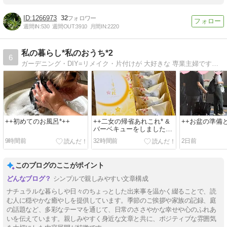
1266973
32
週間IN:
530
週間OUT:
3910
月間IN:
2220
私の暮らし*私のおうち*2
6
ガーデニング・DIY=リメイク・片付けが 大好きな 専業主婦です。ガーデニング/お家&暮らしのこと/家族のこと/愛犬ナナ*との日常生活 /インテリア/そんな日々の日常の暮らしを記事に綴っています。
++初めてのお風呂*++
++二女の帰省あれこれ* &
++お盆の準備と
バーベキューをしました
*++
9時間前
32時間前
2日前
このブログのここがポイント
シンプルで親しみやすい文章構成
ナチュラルな暮らしや日々のちょっとした出来事を温かく綴ることで、読
む人に穏やかな癒やしを提供しています。季節のご挨拶や家族の記録、庭
の話題など、多彩なテーマを通じて、日常のささやかな幸せや心のふれあ
いを伝えています。親しみやすく身近な文章と共に、ポジティブな雰囲気