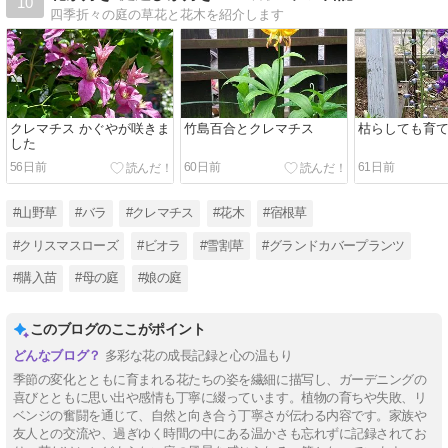
10
四季折々の庭の草花と花木を紹介します
クレマチス かぐやが咲きま
竹島百合とクレマチス
枯らしても育
した
56日前
60日前
61日前
#山野草
#バラ
#クレマチス
#花木
#宿根草
#クリスマスローズ
#ビオラ
#雪割草
#グランドカバープランツ
#購入苗
#母の庭
#娘の庭
このブログのここがポイント
多彩な花の成長記録と心の温もり
季節の変化とともに育まれる花たちの姿を繊細に描写し、ガーデニングの
喜びとともに思い出や感情も丁寧に綴っています。植物の育ちや失敗、リ
ベンジの奮闘を通じて、自然と向き合う丁寧さが伝わる内容です。家族や
友人との交流や、過ぎゆく時間の中にある温かさも忘れずに記録されてお