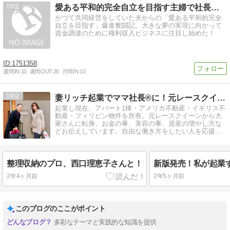
18
愛ある平和的完全自立を目指す主婦で社長の奮闘記
かつて共同経営をしていた夫からの「愛ある平和的完全
自立を目指す」爆進奮闘記。大きな夢の実現に向かって
資金調達のために権利収入ビジネスに注目し始めた！
1751358
週間IN:
10
週間OUT:
20
月間IN:
10
19
妻リッチ起業でママ社長®に！元レースクイーン大家になりました
起業し現在、アパート1棟・アメリカ不動産・イギリス不
動産・フィリピン物件を所有。元レースクイーンから大
家さんに転身。お金の事、美容の事、資産の増やし方な
どお伝えしています。自由な働き方をしたい人を応援す
るため発信しています！
整理収納のプロ、西口理恵子さんと！
2年4ヶ月前
2年5ヶ月前
このブログのここがポイント
多彩なテーマと実践的な知識を提供