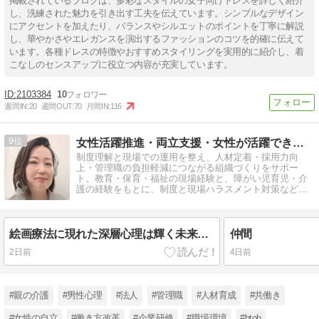
掲載されているブログは、多彩なスタイルの女子向けドレスを詳しく紹介
し、洗練された魅力を引き出す工夫を伝えています。シンプルなデザイン
にアクセントを加えたり、バランスやシルエットのポイントを丁寧に解説
し、華やかさやエレガンスを演出するファッションのコツを的確に伝えて
います。各種ドレスの特徴やおすすめスタイリングを実用的に紹介し、着
こなしのセンスアップに役立つ内容が充実しています。
2103384
10
週間IN:
20
週間OUT:
70
月間IN:
116
9
女性活躍推進・両立支援・女性が活躍できる職場づくり
制度理解と現場での運用を整え、人材定着・採用力向
上・管理職の負担軽減につながる組織づくりをサポー
ト。教育・保育・福祉の現場経験と、障がい児育児・介
護の経験をもとに、制度と現場ハラスメント対策など、
実践できる形に整えます。
絵画療法に現れた深層心理は輝く未来への片道切符
仲間
2日前
4日前
#親の介護
#男性心理
#法人
#管理職
#人材育成
#共働き
#女性の自立
#働き方改革
#企業研修
#職場環境
#btob