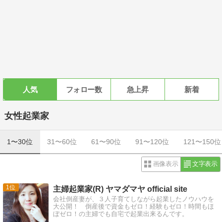
人気
フォロー数
急上昇
新着
女性起業家
1〜30位
31〜60位
61〜90位
91〜120位
121〜150位
画像表示
文字表示
1
主婦起業家(R) ヤマダマヤ official site
会社倒産妻が、３人子育てしながら起業したノウハウを
大公開！ 倒産後で資金もゼロ！経験もゼロ！時間もほ
ぼゼロ！の主婦でも自宅で起業出来るんです。