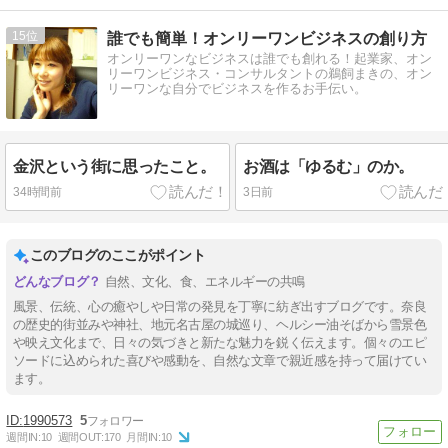
15
誰でも簡単！オンリーワンビジネスの創り方
オンリーワンなビジネスは誰でも創れる！起業家、オン
リーワンビジネス・コンサルタントの鵜飼まきの、オン
リーワンな自分でビジネスを作るお手伝い。
金沢という街に思ったこと。
お酒は「ゆるむ」のか。
34時間前
3日前
このブログのここがポイント
自然、文化、食、エネルギーの共鳴
風景、伝統、心の癒やしや日常の発見を丁寧に紡ぎ出すブログです。奈良
の歴史的街並みや神社、地元名古屋の城巡り、ヘルシー油そばから雪景色
や映え文化まで、日々の気づきと新たな魅力を鋭く伝えます。個々のエピ
ソードに込められた喜びや感動を、自然な文章で親近感を持って届けてい
ます。
1990573
5
週間IN:
10
週間OUT:
170
月間IN:
10