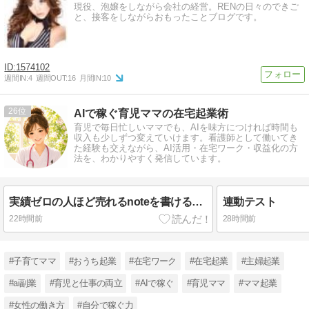
現役、泡嬢をしながら会社の経営。RENの日々のできご
と、接客をしながらおもったことブログです。
1574102
週間IN:
4
週間OUT:
16
月間IN:
10
26
AIで稼ぐ育児ママの在宅起業術
育児で毎日忙しいママでも、AIを味方につければ時間も
収入も少しずつ変えていけます。看護師として働いてき
た経験も交えながら、AI活用・在宅ワーク・収益化の方
法を、わかりやすく発信しています。
実績ゼロの人ほど売れるnoteを書ける禁断法
連動テスト
22時間前
28時間前
#子育てママ
#おうち起業
#在宅ワーク
#在宅起業
#主婦起業
#ai副業
#育児と仕事の両立
#AIで稼ぐ
#育児ママ
#ママ起業
#女性の働き方
#自分で稼ぐ力