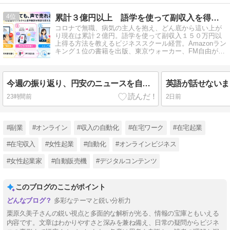
4
累計３億円以上 語学を使って副収入を得る専門家 栗原久美子
コロナで無職、病気の主人を抱え、どん底から這い上が
り現在は累計２億円。語学を使って副収入１５０万円以
上得る方法を教えるビジネススクール経営。Amazonラン
キング１位の書籍を出版、東京ウォーカー、FM自由が
丘、スペインのナバラTVなど出演。
今週の振り返り、円安のニュースを自分の側に引き寄せる6本
23時間前
2日前
#副業
#オンライン
#収入の自動化
#在宅ワーク
#在宅起業
#在宅収入
#女性起業
#自動化
#オンラインビジネス
#女性起業家
#自動販売機
#デジタルコンテンツ
このブログのここがポイント
多彩なテーマと鋭い分析力
栗原久美子さんの鋭い視点と多面的な解析が光る、情報の宝庫ともいえる
内容です。文章はわかりやすさと深みを兼ね備え、日常の疑問からビジネ