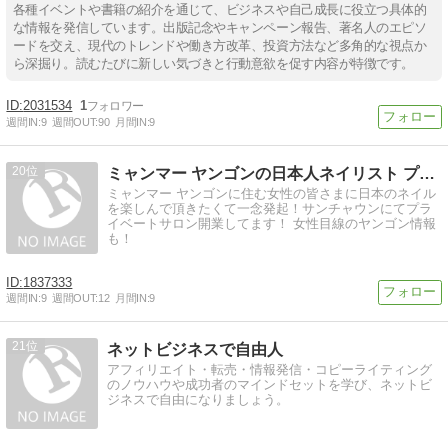
各種イベントや書籍の紹介を通じて、ビジネスや自己成長に役立つ具体的
な情報を発信しています。出版記念やキャンペーン報告、著名人のエピソ
ードを交え、現代のトレンドや働き方改革、投資方法など多角的な視点か
ら深掘り。読むたびに新しい気づきと行動意欲を促す内容が特徴です。
2031534
1
週間IN:
9
週間OUT:
90
月間IN:
9
20
ミャンマー ヤンゴンの日本人ネイリスト プライベートネ…
ミャンマー ヤンゴンに住む女性の皆さまに日本のネイル
を楽しんで頂きたくて一念発起！サンチャウンにてプラ
イベートサロン開業してます！ 女性目線のヤンゴン情報
も！
1837333
週間IN:
9
週間OUT:
12
月間IN:
9
21
ネットビジネスで自由人
アフィリエイト・転売・情報発信・コピーライティング
のノウハウや成功者のマインドセットを学び、ネットビ
ジネスで自由になりましょう。