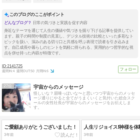
このブログのここがポイント
日常の気づきと実践を促す内容
身近なテーマを通じて人生の価値や気づきを掘り下げる記事を提供してい
ます。親子の時間や制度の見直し、デジタル技術の比較といった多彩なト
ピックを扱い、深みのある切り口と共感を呼ぶ表現で読者を引き込みま
す。自己成長や暮らしのヒントを気軽に得られる、実用的かつ哲学的な視
点を併せ持った内容が特徴です。
2141725
週間IN:
4
週間OUT:
50
月間IN:
6
27
宇宙からのメッセージ
怪しいな？眉唾っぽいな〜と思いつつ宇宙からのメッセ
ージ通りにやると全てがうまくいくと気付いた総合スク
ールの女性社長が宇宙からのメッセージをお伝えしま
す。
ご愛顧ありがとうございました！
3年前
3年前