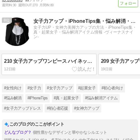
週間IN:
30
週間OUT:
270
月間IN:
80
8
女子力アップ・iPhoneTips集・悩み解消・起業女子情報
女子力UP・女神力美脚力アップの方法・iPhoneTips集・
真・起業女子・悩み解消アイテム情報 -ヴィーナスナイ
ン-
210 女子力アップワンピース ハイネック カットアウトオープンバック ワンピース スイムウェア
12日前
19日前
#女性向け
#女子力
#女子力アップ
#起業女子
#初心者向け
#悩み解消
#iPhoneTips
#真・起業女子
#悩み解消アイテム
#女子力アップドレス
#初心者応援
#女神力アップ
このブログのここがポイント
個性豊かなデザインと華やかなシルエット