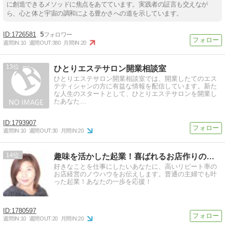
に創造できるメソッドに焦点をあてています。実践者の証言も交えなが
ら、心と体と宇宙の調和による豊かさへの道を示しています。
1726581
5
週間IN:
10
週間OUT:
380
月間IN:
20
13
ひとりエステサロン開業相談室
ひとりエステサロン開業相談室では、開業したてのエス
テティシャンの方に有益な情報を配信しています。新た
な人生のスタートとして、ひとりエステサロンを開業し
たあなた…
1793907
週間IN:
10
週間OUT:
30
月間IN:
20
14
趣味を活かした起業！喜ばれるお店作りの秘訣
好きなことを仕事にしたいあなたに、高いリピート率の
お店経営のノウハウをお伝えします。普通の主婦でも叶
った起業！あなたの一歩を応援！
1780597
週間IN:
10
週間OUT:
20
月間IN:
20