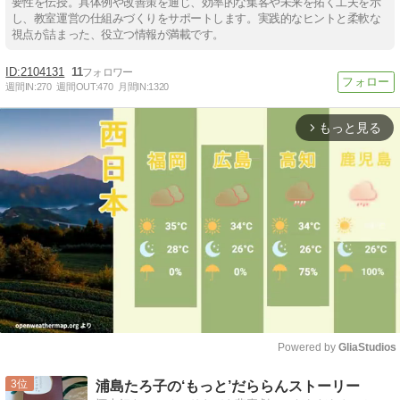
要性を伝授。具体例や改善策を通じ、効率的な集客や未来を拓く工夫を示
し、教室運営の仕組みづくりをサポートします。実践的なヒントと柔軟な
視点が詰まった、役立つ情報が満載です。
2104131
11
週間IN:
270
週間OUT:
470
月間IN:
1320
もっと見る
arrow_forward_ios
Powered by 
GliaStudios
Mute
3
浦島たろ子の‘もっと’だららんストーリー