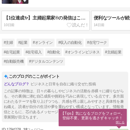
【1位達成✨】主婦起業家®の発信はこんな感じ
便利なツールが続
10日前
14日前
#主婦
#起業
#オンライン
#収入の自動化
#在宅ワーク
#在宅起業
#在宅収入
#自動化
#オンラインビジネス
#主婦起業
#自動販売機
#デジタルコンテンツ
このブログのここがポイント
ビジネスと日常を自在に織り交ぜた投稿
この記事の特徴は、日々の暮らしやビジネスの活動を赤裸々に綴りながら
も、その裏側に潜む自己成長や挑戦を巧みに表現している点です。多方面
にわたるテーマを取り上げつつも、共感を呼ぶ親しみやすさと具体性を兼
ね備え、読者が自分の生活や夢を重ねやすい構成となっています。情報発
信とともに、芯のあるメッセージを伝えることで、心の共鳴を引き出す文
【Tips】気になるブログをフォロー。

章展開が目立ちます。
登録不要。更新を逃さずキャッチ！
閉じる
1794278
18