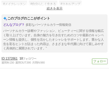
#メイクレッスン
#自分らしく生きる
#スキルアップ
続きを表示
#ファッション迷子
このブログのここがポイント
多彩なパーソナルカラー情報発信
パーソナルカラー診断やファッション、ビューティーに関する情報を幅広
く取り上げています。自身の魅力を引き出すためのコツや最新のキャンペ
ーン情報も提供し、個性を活かしたオシャレをサポートします。豊かな人
生を彩るヒントが詰まった内容は、さまざまな年代層に向けて親しみやす
く具体的に展開されています。”
1372861
10
週間IN:
230
週間OUT:
390
月間IN:
980