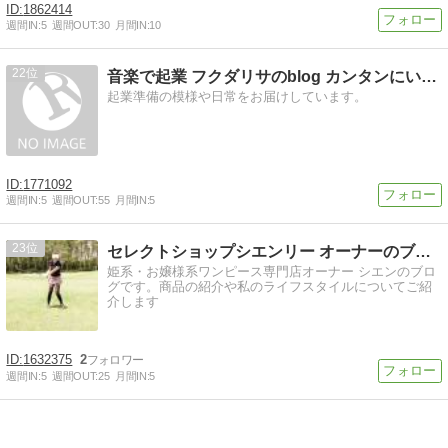
1862414
週間IN:
5
週間OUT:
30
月間IN:
10
22
音楽で起業 フクダリサのblog カンタンにいかないから生…
起業準備の模様や日常をお届けしています。
1771092
週間IN:
5
週間OUT:
55
月間IN:
5
23
セレクトショップシエンリー オーナーのブログ
姫系・お嬢様系ワンピース専門店オーナー シエンのブロ
グです。商品の紹介や私のライフスタイルについてご紹
介します
1632375
2
週間IN:
5
週間OUT:
25
月間IN:
5