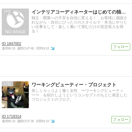
16
インテリアコーディネーターはじめての独立７つの成功ステップ
独立・開業への不安を自信に変える！ お客様に感謝さ
れながら・自分にぴったりのスタイルで・本当にやりた
い仕事をして・楽しく働いて望むだけの安定収入を得
る！
1847002
週間IN:
10
週間OUT:
40
月間IN:
10
17
ワーキングビューティー・プロジェクト
美しくカッコよく働く女性 〜ワーキングビューティ
ー〜 を紹介しようというコンセプトのもとに発足した
プロジェクトのブログ。
1719314
週間IN:
10
週間OUT:
30
月間IN:
10