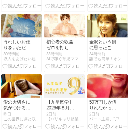
うれしいお便
初心者の収益
金沢という街
りをいただき
ゼロを打ち破
に思ったこ
ました！
る
と。
30時間前
33時間前
34時間前
収入をあげたい起業初期のあなたのための九星氣学鑑定
AIで稼ぐ育児ママの在宅起業術
誰でも簡単！オンリーワンビジネスの創り方
Threads×note
収益化設計書
愛の大切さに
【九星気学】
50万円しか借
気がつける人
2026年８月運
りれなかった
は、偉人レベ
勢九星別まと
ひとが2億円
昨日
2日前
2日前
この世界に凛と咲く「MYブランドを創る１２のすゝめかた」
【バリキャリ起業女子の占い活用術】お金・仕事を引き寄せる方法
パート主婦、"戸建て大家さん"はじめました！
ルの賢さ。
め
借りれるよう
になったコツ