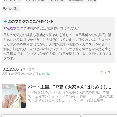
#えるぼし
このブログのここがポイント
共感を呼ぶ日常洞察と気づきの物語
日常の何気ない経験や家族との関わりを通じて、自己理解や心の奥底に潜
む思い込みに気づかせることを目的としています。旅や思い出、ちょっと
した出来事を織り交ぜながら、人間の認知や感情のメカニズムをやさしく
解説。読むたびに自分との対話が深まり、心の余裕と気づきが自然と生ま
れる構成です。シンプルながらも鋭い視点が魅力の、癒しと気づきのブロ
グです。
2115585
2
週間IN:
20
週間OUT:
400
月間IN:
80
10
パート主婦、"戸建て大家さん"はじめました！
OL時代に貯めた350万円を元手に大家業を開始。戸建
て・区分マンション１２戸所有。著書『パート主婦戸建
て大家さんはじめました！』TV出演・雑誌登場中。