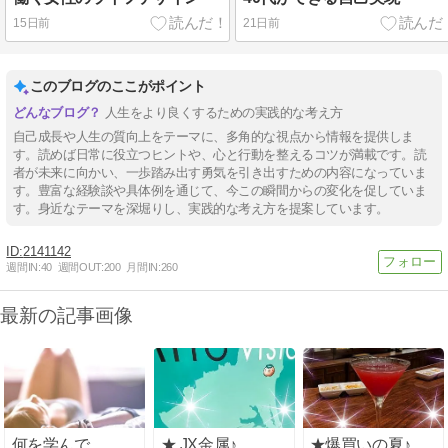
15日前
21日前
このブログのここがポイント
人生をより良くするための実践的な考え方
自己成長や人生の質向上をテーマに、多角的な視点から情報を提供しま
す。読めば日常に役立つヒントや、心と行動を整えるコツが満載です。読
者が未来に向かい、一歩踏み出す勇気を引き出すための内容になっていま
す。豊富な経験談や具体例を通じて、今この瞬間からの変化を促していま
す。身近なテーマを深堀りし、実践的な考え方を提案しています。
2141142
週間IN:
40
週間OUT:
200
月間IN:
260
最新の記事画像
何を学んで
★ JX金属♪
★爆買いの夏♪