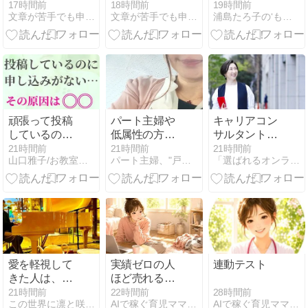
ておくべき感
たい！」って
ー’。(￣- ￣ )
17時間前
18時間前
19時間前
文章が苦手でも申し込まれるステップメールが作れるブログ
文章が苦手でも申し込まれるステップメールが作れるブログ
浦島たろ子の‘もっと’だららんストーリー
情の取り扱い
思っているな
らコレやって
みて
頑張って投稿
パート主婦や
キャリアコン
しているのに
低属性の方向
サルタントが
申し込みがな
けに立地の考
教える、一人
21時間前
21時間前
21時間前
山口雅子/お教室運営アドバイザー/パン講師
パート主婦、"戸建て大家さん"はじめました！
「選ばれるオンライン秘書」になる秘訣
い…その原因
え方について
で悩む時間が
は「〇〇」か
書いてみまし
減る！就職・
もしれません
た
転職活動にお
ける生成AIの
活用法
愛を軽視して
実績ゼロの人
連動テスト
きた人は、結
ほど売れる
局愛に苦しめ
noteを書ける
28時間前
21時間前
22時間前
AIで稼ぐ育児ママの在宅起業術
この世界に凛と咲く「MYブランドを創る１２のすゝめかた」
AIで稼ぐ育児ママの在宅起業術
られる。
禁断法