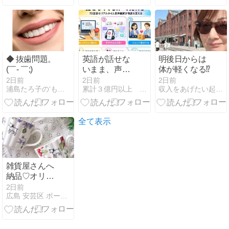
◆ 抜歯問題。
英語が話せな
明後日からは
(￣- ￣;)
いまま、声で
体が軽くなる⁉︎
売れる時代が
2日前
2日前
2日前
浦島たろ子の‘もっと’だららんストーリー
累計３億円以上 語学を使って副収入を得る専門家 栗原久美子
収入をあげたい起業初期のあなたのための九星氣学鑑定
来ました
全て表示
雑貨屋さんへ
納品♡オリジ
ナルグッズ製
2日前
広島 安芸区 ポーセラーツ&リボン教室 M-Style L…
作