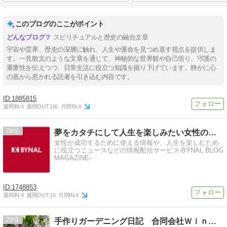
このブログのここがポイント
スピリチュアルと歴史の融合文章
宇宙や霊界、歴史の深層に触れ、人生や運命を見つめ直す視点を提供しま
す。一見散文のような文章を通じて、神秘的な世界観や自己悟り、守護の
重要性を伝えつつ、日常生活に役立つ知識を掘り下げています。静かに心
の底から惹かれる読者を引き込む内容です。
1885815
週間IN:
4
週間OUT:
116
月間IN:
4
28
夢をカタチにして人生を楽しみたい女性のためのブログマガジン
女性が成功するために使える情報や、人生を楽しむため
に役立つニュースなどの情報配信サービス-BYNAL BLOG
MAGAZINE-
1748853
週間IN:
4
週間OUT:
16
月間IN:
4
29
手作りガーデニング日記 合同会社Ｗｉｎｄｆｉｅｌｄｗａｙ