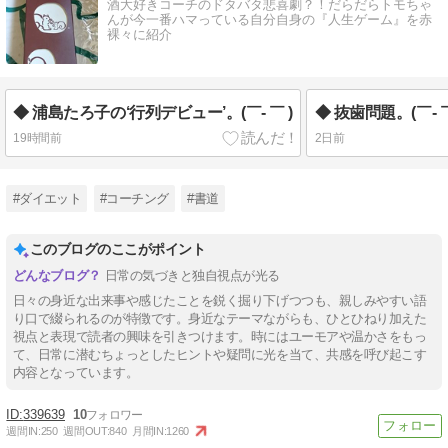
酒大好きコーチのドタバタ悲喜劇？！だらだらトモちゃ
んが今一番ハマっている自分自身の『人生ゲーム』を赤
裸々に紹介
◆ 浦島たろ子の‘行列デビュー’。(￣- ￣ )
◆ 抜歯問題。(￣- ￣
19時間前
2日前
#ダイエット
#コーチング
#書道
このブログのここがポイント
日常の気づきと独自視点が光る
日々の身近な出来事や感じたことを鋭く掘り下げつつも、親しみやすい語
り口で綴られるのが特徴です。身近なテーマながらも、ひとひねり加えた
視点と表現で読者の興味を引きつけます。時にはユーモアや温かさをもっ
て、日常に潜むちょっとしたヒントや疑問に光を当て、共感を呼び起こす
内容となっています。
339639
10
週間IN:
250
週間OUT:
840
月間IN:
1260