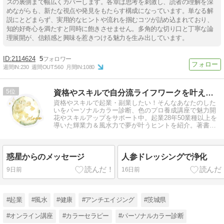
スの裏側まで幅広くカバーします。各章は思考を刺激し、読者の理解を深
めながらも、新たな視点や発見をもたらす構成になっています。単なる解
説にとどまらず、実用的なヒントや流れを掴むコツが詰め込まれており、
知的好奇心を満たすと同時に飽きさせません。多角的な切り口と丁寧な論
理展開が、信頼感と興味を惹きつける魅力を生み出しています。
2114624
5
週間IN:
230
週間OUT:
560
月間IN:
1080
5
資格やスキルで自分流ライフワークを叶えるヒント！
資格やスキルで起業・副業したい！そんなあなたのした
いをパーソナルカラー診断、色のプロ養成講座で魅力開
花やスキルアップをサポート中。起業28年50業種以上を
導いた輝業力＆風水力で夢が叶うヒントを紹介。著書
『７つの輝業力レッスン』他
惑星からのメッセージ
人参ドレッシングで浄化
9日前
16日前
#起業
#風水
#健康
#アンチエイジング
#茨城県
#オンライン講座
#カラーセラピー
#パーソナルカラー診断