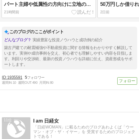
パート主婦や低属性の方向けに立地の考え方について書いてみました
21時間前
2日前
このブログのここがポイント
実績豊富な投資ノウハウと成功例の紹介
築古戸建ての耐震補強や不動産投資に関する情報をわかりやすく解説して
います。実例や成功事例を交え、初心者でも理解しやすい内容を目指しま
す。利回りや交渉術、最新の投資ノウハウを詳細に伝え、資産形成をサポ
ートします。
1935591
5
週間IN:
10
週間OUT:
490
月間IN:
80
11
I am 日経女
「日経WOMAN」に載るためのブログあわよくば「ウー
マン・オブ・ザ・イヤー」を 受賞するためのプロジェク
トである！