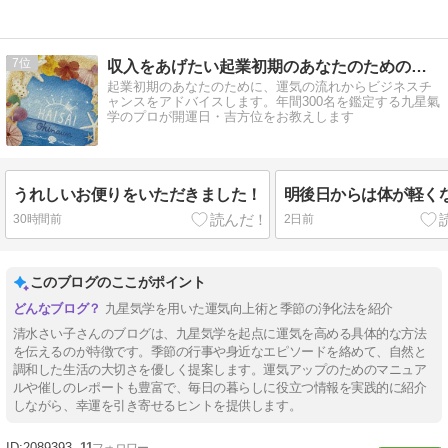
7
収入をあげたい起業初期のあなたのための九星氣学鑑定
起業初期のあなたのために、運気の流れからビジネスチ
ャンスをアドバイスします。年間300名を鑑定する九星氣
学のプロが開運日・吉方位をお教えします
うれしいお便りをいただきました！
明後日からは体が軽くな
30時間前
2日前
このブログのここがポイント
九星気学を用いた運気向上術と季節の浄化法を紹介
清水さい子さんのブログは、九星気学を起点に運気を高める具体的な方法
を伝えるのが特徴です。季節の行事や身近なエピソードを絡めて、自然と
調和した生活の大切さを優しく提案します。運気アップのためのマニュア
ルや催しのレポートも豊富で、毎日の暮らしに役立つ情報を実践的に紹介
しながら、幸運を引き寄せるヒントを提供します。
2089393
11