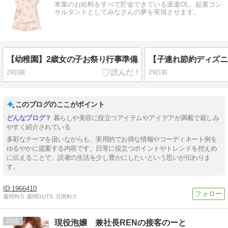
本業のお給料をすべて貯金できている派遣OL。起業コン
サルタントとしてみなさんの夢を実現させます。
【幼稚園】2歳女の子お祭り行事準備
29日前
29日前
このブログのここがポイント
暮らしや美容に役立つアイテムやアイデアが満載で親しみ
やすく紹介されている
多彩なテーマを扱いながらも、実用的でお得な情報やコーディネート例を
ゆるやかに提案する内容です。日常に役立つポイントやトレンドを控えめ
に伝えることで、読者の生活を少し豊かにしたいという思いが伝わりま
す。
1966410
週間IN:
5
週間OUT:
5
月間IN:
5
25
現役泡嬢 兼社長RENの接客のーと