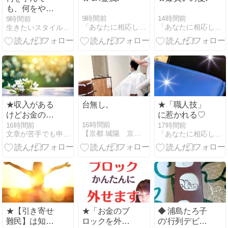
も、何をやっ
ても最後だけ
9時間前
14時間前
9時間前
「あなたに相応しくない服と人生は捨てておしまいなさい！」
「あなたに相応しくない服と人生は捨てておしまいなさい！」
生きたいスタイルを思いのままにする新次元カウンセリング
変わらない理
由
★収入がある
台無し。
★「職人技」
けどお金の不
に惹かれる♡
安がなくなら
16時間前
16時間前
17時間前
【京都 城陽 京田辺】タロット鑑定 牧野 和美。
文章が苦手でも申し込まれるステップメールが作れるブログ
「あなたに相応しくない服と人生は捨てておしまいなさい！」
ない人へ
★【引き寄せ
★「お金のブ
◆ 浦島たろ子
難民】は知っ
ロックを外し
の‘行列デビュ