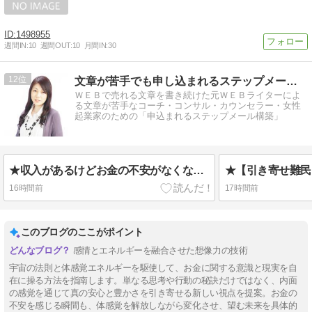
1498955
週間IN:
10
週間OUT:
10
月間IN:
30
12
文章が苦手でも申し込まれるステップメールが作れるブログ
ＷＥＢで売れる文章を書き続けた元ＷＥＢライターによ
る文章が苦手なコーチ・コンサル・カウンセラー・女性
起業家のための「申込まれるステップメール構築」
★収入があるけどお金の不安がなくならない人へ
16時間前
17時間前
このブログのここがポイント
感情とエネルギーを融合させた想像力の技術
宇宙の法則と体感覚エネルギーを駆使して、お金に関する意識と現実を自
在に操る方法を指南します。単なる思考や行動の秘訣だけではなく、内面
の感覚を通じて真の安心と豊かさを引き寄せる新しい視点を提案。お金の
不安を感じる瞬間も、体感覚を解放しながら変化させ、望む未来を具体的