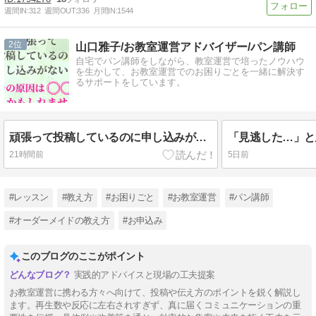
週間IN:
312
週間OUT:
336
月間IN:
1544
2
山口雅子/お教室運営アドバイザー/パン講師
自宅でパン講師をしながら、教室運営で培ったノウハウ
を生かして、お教室運営でのお困りごとを一緒に解決す
るサポートをしています。
頑張って投稿しているのに申し込みがない…その原因は「〇〇」かもしれません
21時間前
5日前
#レッスン
#教え方
#お困りごと
#お教室運営
#パン講師
#オーダーメイドの教え方
#お申込み
このブログのここがポイント
実践的アドバイスと現場の工夫提案
お教室運営に携わる方々へ向けて、投稿や伝え方のポイントを鋭く解説し
ます。再生数や反応に左右されすぎず、真に届くコミュニケーションの重