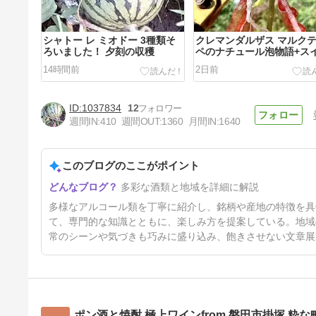
シャトー レ ミオドー 3種類そ
クレマンダルザス マルク
ろいました！ 夕刻の収穫
ペのナチュール泡物語+ス
の答え合わせ
14時間前
2日前
1037834
12
週間IN:
410
週間OUT:
1360
月間IN:
1640
このブログのここがポイント
備前雄町 特別純米 庵あん ＋
多彩な酒類と地域を詳細に解説
日曜のアウトドア
5日前
多様なアルコール類を丁寧に紹介し、銘柄や産地の特徴を具
て、専門的な知識とともに、楽しみ方を提案している。地域
常のシーンや気づきも巧みに盛り込み、飽きさせない文章展
ポン酒と焼酎 極上ワインfrom 磐田市掛塚 粋な