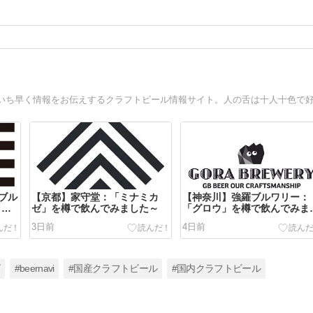
ブル
【京都】家守堂：「ミナミカ
【神奈川】強羅ブルワリー：
ライ
ゼ」を樽で飲んでみました～
「グロウ」を樽で飲んでみま
でみ
た～
3日前
4日前
ビ
#beernavi
#国産クラフトビール
#国内クラフトビール