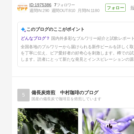
1975386
7
【北海道】鬼伝説：「金鬼ペー
週間IN:
290
週間OUT:
810
月間IN:
1180
ルエール ストラータver.」を樽
で飲んでみました～
5日前
このブログのここがポイント
国内外多彩なブルワリー紹介と試飲レポー
全国各地のブルワリーから届けられる新作ビールを詳しく取
を丁寧に伝え、ビア愛好者の好奇心を刺激します。樽での試
します。読者にとって新たな発見とインスピレーションの源
備長炭焙煎 中村珈琲のブログ
5
国産の備長炭で珈琲豆を焙煎しています