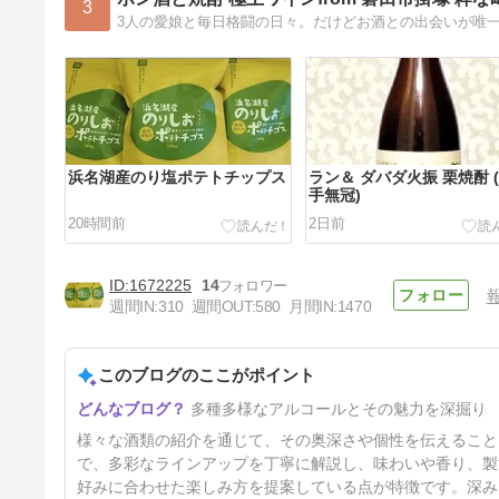
3
浜名湖産のり塩ポテトチップス
ラン＆ ダバダ火振 栗焼酎 
手無冠)
20時間前
2日前
1672225
14
週間IN:
310
週間OUT:
580
月間IN:
1470
このブログのここがポイント
ラン＆志太泉純米酒1.8L㈱志太
多種多様なアルコールとその魅力を深掘り
泉酒造
5日前
様々な酒類の紹介を通じて、その奥深さや個性を伝えること
で、多彩なラインアップを丁寧に解説し、味わいや香り、製
好みに合わせた楽しみ方を提案している点が特徴です。深み