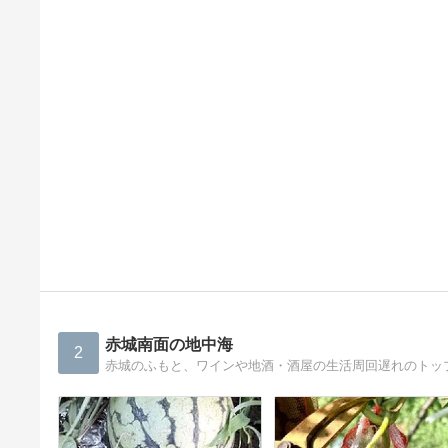
赤城南面の地中海
2
赤城のふもと、ワインや地酒・酒屋の生活周回遅れのトッ