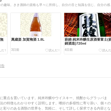
3人の愛娘と毎日格闘の日々。だけどお酒と
(無
萬歳楽 加賀梅酒 1.8L
萩錦 純米吟醸生原酒誉富士(
錦酒造)720ml
3日前
4日前
報告
に重点を置いています。純米吟醸やウイスキー、焼酎からグラッパま
法の特徴もわかりやすく説明します。嗜好の多様性に寄り添い、個々の
と彩りのある酒類の世界を、気軽に、そして詳しく探求できる内容とな