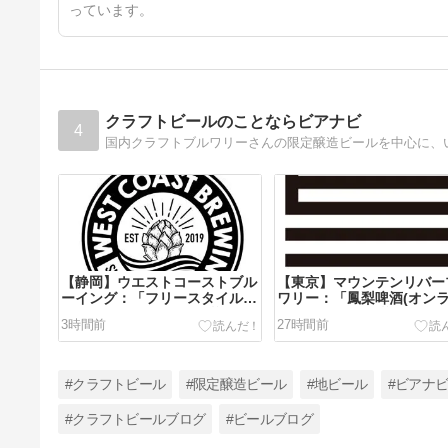
っています。
クラフトビールのことならビアナビ
4
【静岡】ウエストコーストブル
【東京】マウンテンリバー
ーイング：「フリースタイルサ
ワリー：「鳳梨啤酒(オン
ンドボックス vol.8」を樽で飲
ピージョウ)」を樽で飲ん
3時間前
27時間前
んでみました～
ました～
#クラフトビール
#限定醸造ビール
#地ビール
#ビアナ
#クラフトビールブログ
#ビールブログ