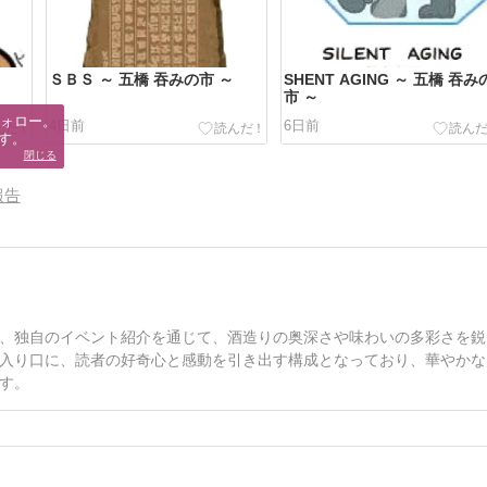
ＳＢＳ ～ 五橋 吞みの市 ～
SHENT AGING ～ 五橋 吞み
市 ～
ォロー。

4日前
6日前
す。
閉じる
報告
、独自のイベント紹介を通じて、酒造りの奥深さや味わいの多彩さを鋭
入り口に、読者の好奇心と感動を引き出す構成となっており、華やかな
す。