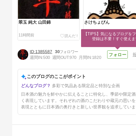
翠玉 純大 山田錦
さけちょびん
【TIPS】気になるブログをフ
11時間前
3日前
登録は不要！すぐ使えま
1385587
30
週間IN:
500
週間OUT:
970
月間IN:
1820
このブログのここがポイント
ＨＡＫＵＤＯ ～ 五橋 吞みの市
多彩で気品ある限定品と特別な企画
～
7日前
日本酒の魅力を鮮やかに伝えることに特化し、季節や限定酒
く表現しています。それぞれの酒のこだわりや蔵元の思いを
表現とともに日本酒の奥行きと新しい世界観を追求していま