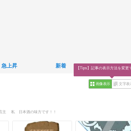
急上昇
新着
【Tips】記事の表示方法を変更
画像表示
文字表
店主 私 日本酒の味方です！！