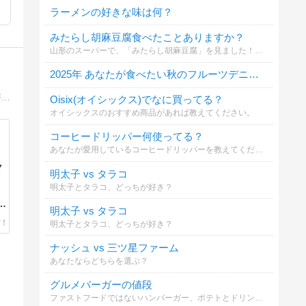
ラーメンの好きな味は何？
みたらし胡麻豆腐食べたことありますか？
山形のスーパーで、「みたらし胡麻豆腐」を見ました！地元のスーパーで見かけたことがなく、すごく気になりました。
2025年 あなたが食べたい秋のフルーツデニッシュは？
国内クラフトブルワリーさんの限定醸造ビールを中心に、いち早く情報をお伝えするクラフトビール情報サイト。人の舌は十人十色で好みは人それぞれ。毎日更新していますので宜しければ参考にして下さい！そしてフォローを宜しくお願いします(^^)
Oisix(オイシックス)でなに買ってる？
オイシックスのおすすめ商品があれば教えてください。
コーヒードリッパー何使ってる？
あなたが愛用しているコーヒードリッパーを教えてください（複数選択可）。材質や形状など、あなたのこだわりポイントをコメント欄から教えてもらえると嬉しいです！
明太子 vs タラコ
明太子とタラコ、どっちが好き？
し
明太子 vs タラコ
明太子とタラコ、どっちが好き？
ナッシュ vs 三ツ星ファーム
あなたならどちらを選ぶ？
グルメバーガーの値段
ファストフードではないハンバーガー、ポテトとドリンクのセットに出せる金額はいくらまで？