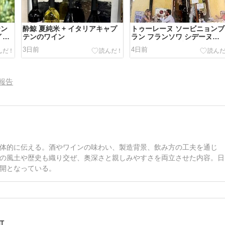
テン
酔鯨 夏純米 + イタリアキャプ
トゥーレーヌ ソービニョンブ
イカ
テンのワイン
ラン フランソワ シデーヌ
2023 ＋ 冷たい水
3日前
4日前
報告
体的に伝える。酒やワインの味わい、製造背景、飲み方の工夫を通じ
の風土や歴史も織り交ぜ、奥深さと親しみやすさを両立させた内容。日
開となっている。
町