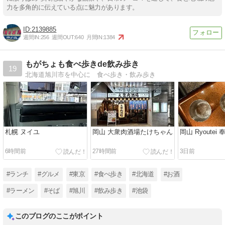
力を多角的に伝えている点に魅力があります。
2139885
週間IN:
256
週間OUT:
640
月間IN:
1384
もがちょも食べ歩きde飲み歩き
19
北海道旭川市を中心に 食べ歩き・飲み歩き
札幌 ヌイユ
岡山 大衆肉酒場たけちゃん
岡山 Ryoutei
6時間前
27時間前
3日前
#ランチ
#グルメ
#東京
#食べ歩き
#北海道
#お酒
#ラーメン
#そば
#旭川
#飲み歩き
#池袋
このブログのここがポイント