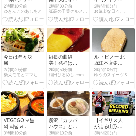
ル」で特製ハ
プンの居酒屋
グクッキー】
2時間10分前
2時間30分前
2時間40分前
ゆきんこのあしあと
孤高の千葉グルメ season2
お気楽な日々。。
ンバーグ・ト
げらげら 深夜
マトソース食
2時まで営業
べたよ！／東
も嬉しいお気
京・アトレ大
に入り店
井町店
今日は準々決
縦長の曲線
ル ・ピノー 北
勝
美！発祥は日
堀江本店＠北
本のオムライ
堀江。焼き菓
2時間40分前
2時間50分前
3時間10分前
柴犬モモとママちゃんのシニア日々是好日
梅田ひるめし.com
ゆうのスイーツ＆グルメ日記
ス…梅田セレ
子編
クト
VEGEGO 오늘
所沢「カッパ
【イギリス人
의 식당 &
ハウス」とま
が走る山形県
CAFE イオン
とラーメン実
の駅伝】
3時間10分前
3時間10分前
3時間20分前