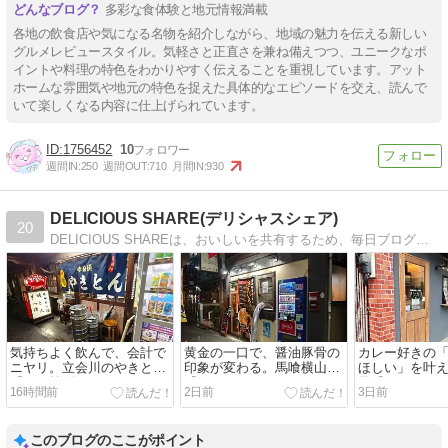
多彩な食体験と地元情報満載
各地の飲食店や気になる名物を紹介しながら、地域の魅力を伝える新しい
グルメレビュースタイル。気軽さと正直さを兼ね備えつつ、ユニークなポ
イントや料理の特色をわかりやすく伝えることを重視しています。アット
ホームな雰囲気や地元の特色を捉えた具体的なエピソードを交え、読んで
いて楽しくなる内容に仕上げられています。
1756452
10
週間IN:
250
週間OUT:
710
月間IN:
930
DELICIOUS SHARE(デリシャスシェア)
20
DELICIOUS SHAREは、おいしいを共有するため、毎日ブログでグルメ情報を配信してます。食べ歩き歴15年目で、本気で食べ歩いている人が、書いてます。
気持ちよく飲んで、会計で
黄金の一口で、醤油豚骨の
カレー好きの
ニヤリ。立会川のやきとん
印象が変わる。馬喰横山
ほしい」を叶
『もつ焼 信』
『きんいろ』
田『ドンカリ
16時間前
2日前
3日前
このブログのここがポイント