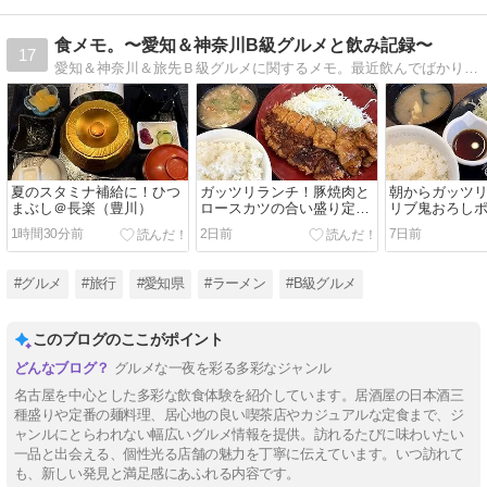
食メモ。〜愛知＆神奈川B級グルメと飲み記録〜
17
愛知＆神奈川＆旅先Ｂ級グルメに関するメモ。最近飲んでばかり・・・
夏のスタミナ補給に！ひつ
ガッツリランチ！豚焼肉と
朝からガッツ
まぶし＠長楽（豊川）
ロースカツの合い盛り定食
リブ鬼おろし
＠かつや（豊川）
かつ定食＠松
1時間30分前
2日前
7日前
#グルメ
#旅行
#愛知県
#ラーメン
#B級グルメ
このブログのここがポイント
グルメな一夜を彩る多彩なジャンル
名古屋を中心とした多彩な飲食体験を紹介しています。居酒屋の日本酒三
種盛りや定番の麺料理、居心地の良い喫茶店やカジュアルな定食まで、ジ
ャンルにとらわれない幅広いグルメ情報を提供。訪れるたびに味わいたい
一品と出会える、個性光る店舗の魅力を丁寧に伝えています。いつ訪れて
も、新しい発見と満足感にあふれる内容です。