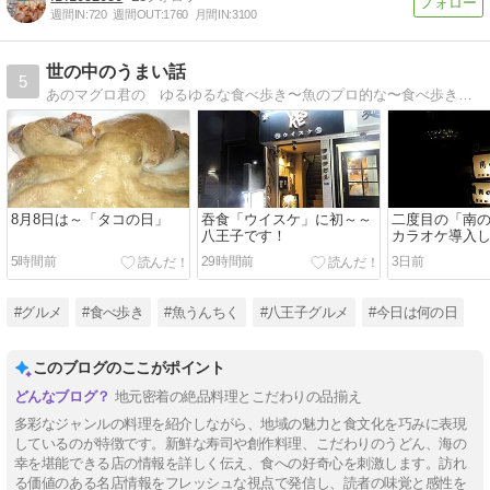
週間IN:
720
週間OUT:
1760
月間IN:
3100
世の中のうまい話
5
あのマグロ君の ゆるゆるな食べ歩き〜魚のプロ的な〜食べ歩きは八王子やや多し！都心も地方も行き倒し！食い散らかし〜〜お魚勉強もしてみぃひん？
8月8日は～「タコの日」
吞食「ウイスケ」に初～～
二度目の「南
八王子です！
カラオケ導入
5時間前
29時間前
3日前
#グルメ
#食べ歩き
#魚うんちく
#八王子グルメ
#今日は何の日
このブログのここがポイント
地元密着の絶品料理とこだわりの品揃え
多彩なジャンルの料理を紹介しながら、地域の魅力と食文化を巧みに表現
しているのが特徴です。新鮮な寿司や創作料理、こだわりのうどん、海の
幸を堪能できる店の情報を詳しく伝え、食への好奇心を刺激します。訪れ
る価値のある名店情報をフレッシュな視点で発信し、読者の味覚と感性を