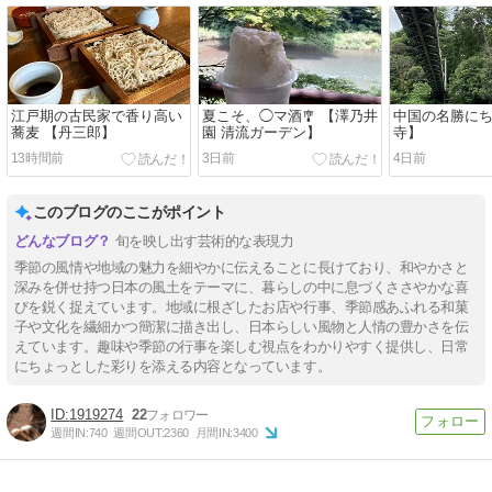
江戸期の古民家で香り高い
夏こそ、◯マ酒🎐 【澤乃井
中国の名勝にち
蕎麦 【丹三郎】
園 清流ガーデン】
寺】
13時間前
3日前
4日前
このブログのここがポイント
旬を映し出す芸術的な表現力
季節の風情や地域の魅力を細やかに伝えることに長けており、和やかさと
深みを併せ持つ日本の風土をテーマに、暮らしの中に息づくささやかな喜
びを鋭く捉えています。地域に根ざしたお店や行事、季節感あふれる和菓
子や文化を繊細かつ簡潔に描き出し、日本らしい風物と人情の豊かさを伝
えています。趣味や季節の行事を楽しむ視点をわかりやすく提供し、日常
にちょっとした彩りを添える内容となっています。
1919274
22
週間IN:
740
週間OUT:
2360
月間IN:
3400