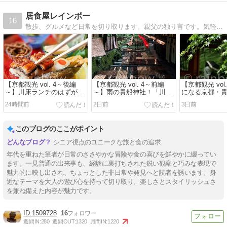
居食屋レインボー
16
散歩、グルメなど日常を切り取ります。親父の独り言です。気軽に覗いてください。
【京都観光 vol. 4～後編
【京都観光 vol. 4～前編
【京都観光 vol
～】川床ランチのはずがテ
～】雨の貴船神社！「川床
になる京都・
ラス席！？でも、絶品「山
ランチ」は幻に⁉
でも雨はNGで
24時間前
2日前
3日前
水御膳」で夏を満喫
このブログのここがポイント
シニア視点のユニークな旅と食の追求
年代を重ねた筆者が日常のささやかな冒険や食の喜びを鮮やかに綴ってい
ます。一見普通の出来事も、経験に裏打ちされた鋭い観察と巧みな表現で
魅力的に映し出され、ちょっとした非日常や発見へと読者を誘います。身
近なテーマを大人の遊び心を持って切り取り、楽しさとスタイリッシュさ
を兼ね備えた内容が魅力です。
1509728
16
週間IN:
280
週間OUT:
1320
月間IN:
1220