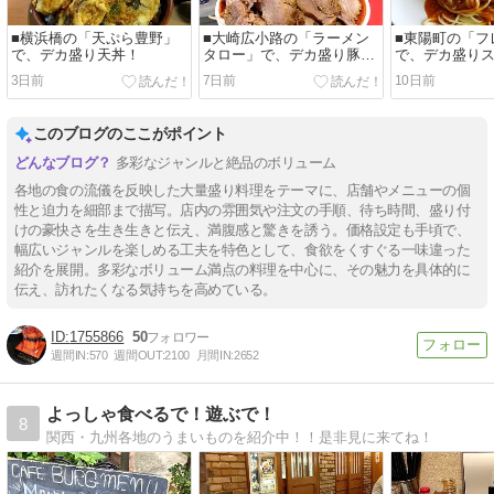
■横浜橋の「天ぷら豊野」
■大崎広小路の「ラーメン
■東陽町の「フ
で、デカ盛り天丼！
タロー」で、デカ盛り豚つ
で、デカ盛り
け麺！
ィ！
3日前
7日前
10日前
このブログのここがポイント
多彩なジャンルと絶品のボリューム
各地の食の流儀を反映した大量盛り料理をテーマに、店舗やメニューの個
性と迫力を細部まで描写。店内の雰囲気や注文の手順、待ち時間、盛り付
けの豪快さを生き生きと伝え、満腹感と驚きを誘う。価格設定も手頃で、
幅広いジャンルを楽しめる工夫を特色として、食欲をくすぐる一味違った
紹介を展開。多彩なボリューム満点の料理を中心に、その魅力を具体的に
伝え、訪れたくなる気持ちを高めている。
1755866
50
週間IN:
570
週間OUT:
2100
月間IN:
2652
よっしゃ食べるで！遊ぶで！
8
関西・九州各地のうまいものを紹介中！！是非見に来てね！