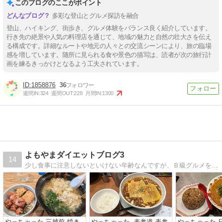
このブログのここがポイント
多彩な登山とグルメ探訪を融合
登山、ハイキング、街歩き、グルメ体験をバランス良く紹介しています。
行き先の絶景や人気の料理店を通じて、地域の魅力と自然の壮大さを伝え
る構成です。詳細なルートや地元の人々との交流シーンにより、旅の臨場
感を増しています。随所に見られる食や景色の描写は、読者が次の旅行計
画を練るきっかけとなるよう工夫されています。
1858876
36
週間IN:
324
週間OUT:
228
月間IN:
1300
よもやまダイエットブログ3
14
少し食事に注意しないといけない年齢なんですが、Ｂ級グルメを食べつつも、ダイエットも頑張りたいブログ。写真たっぷり、毎日更新予定