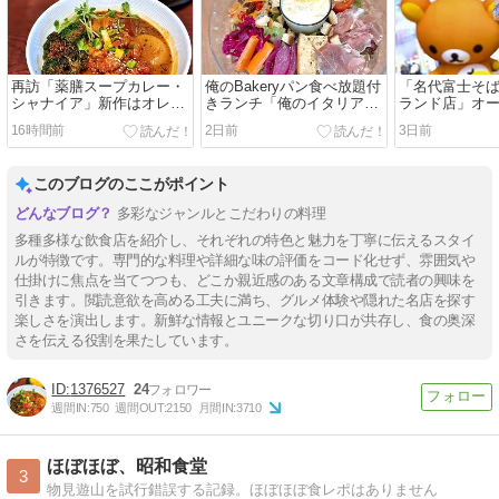
再訪「薬膳スープカレー・
俺のBakeryパン食べ放題付
「名代富士そば
シャナイア」新作はオレン
きランチ「俺のイタリアン
ランド店」オ
ジチキンと揚げブロ
テラス」＠恵比寿
にしかないメ
16時間前
2日前
3日前
このブログのここがポイント
多彩なジャンルとこだわりの料理
多種多様な飲食店を紹介し、それぞれの特色と魅力を丁寧に伝えるスタイ
ルが特徴です。専門的な料理や詳細な味の評価をコード化せず、雰囲気や
仕掛けに焦点を当てつつも、どこか親近感のある文章構成で読者の興味を
引きます。閲読意欲を高める工夫に満ち、グルメ体験や隠れた名店を探す
楽しさを演出します。新鮮な情報とユニークな切り口が共存し、食の奥深
さを伝える役割を果たしています。
1376527
24
週間IN:
750
週間OUT:
2150
月間IN:
3710
ほぼほぼ、昭和食堂
3
物見遊山を試行錯誤する記録。ほぼほぼ食レポはありません