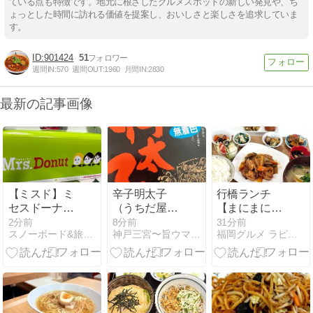
ている点も特徴です。地元に根ざしたグルメスポットの新しい発見や、ち
ょっとした時間に訪れる価値を提案し、おいしさと楽しさを追求していま
す。
901424
51
週間IN:
570
週間OUT:
1960
月間IN:
2830
最新の記事画像
【ミスド】ミ
辛子明太子
行橋ランチ
セスドーナツ
（うちだ屋）
【まにまに
買ってみた。
～旨１４１０
Cafe 】お子さ
2分前
8分前
31分前
スノーボード&旅行＆美味しいもの！万歳\(^o^)／
神戸三宮〜旨ウマ日記
福岡グルメ ラピスの素敵なランチめぐり…
Mrs.Green
～
ま連れにも優
Appleとミス
しいカフェ
タードーナツ
がコラボ！