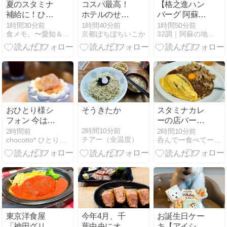
夏のスタミナ
コスパ最高！
【格之進ハン
補給に！ひつ
ホテルのせん
バーグ 阿蘇く
まぶし＠長楽
べろ （ダイニ
まもと空港
1時間30分前
1時間40分前
1時間50分前
食メモ。〜愛知＆神奈川B級グルメと飲み記録〜
京都ぼちぼちいこか
32調｜阿蘇の地域ブログ
（豊川）
ング&カフェ
店】
烏丸御池）
おひとり様シ
そうきたか
スタミナカレ
フォン 今は桃
ーの店バーグ
♡ 紙屋町パー
肉のパラダイ
2時間10分前
2時間前
2時間10分前
チアー（全温度）
chocotto* ひとりごと
呑んでー食べてー 人生好きに生きたらいいじゃん！
ラー
ス！挽き肉×
豚バラ生姜焼
き×ピカタハ
ンバーグの豪
快スタミナ爆
弾！
東京洋食屋
今年4月、千
お誕生日ケー
「神田グリ
葉中央にオー
キ【アイシン