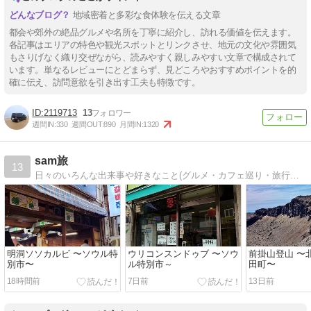
地域密着と多彩な食体験を伝える文章
都会や郊外の絶品グルメや名所を丁寧に紹介し、訪れる価値を伝えます。
各記事はエリアの特色や観光スポットとリンクさせ、地元の文化や雰囲気
もさりげなく織り交ぜながら、読みやすく親しみやすい文章で構成されて
います。単なるレビューにとどまらず、見どころやおすすめポイントを的
確に伝え、訪問意欲を引き出す工夫も特徴です。
2119713
13
週間IN:
330
週間OUT:
890
月間IN:
1320
sam旅
13
日々のいろんな出来事や好きなこと(グルメ・カフェ巡り・旅行・キャンプなど)をゆる~くお届けしているブログです！
明洞ソソカルビ 〜ソウル特
ウリコンスンドゥブ 〜ソウ
前掛山登山 〜
別市〜
ル特別市～
田町〜
18時間前
7日前
13日前