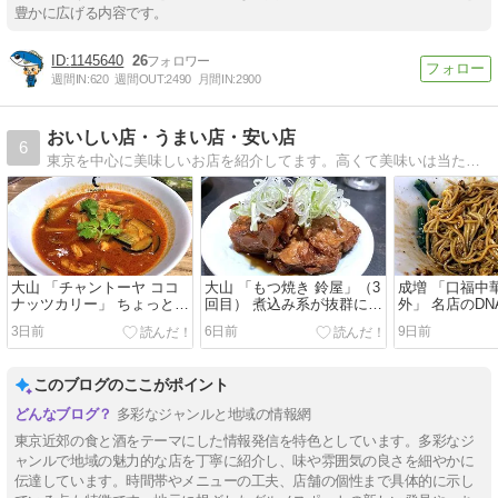
豊かに広げる内容です。
1145640
26
週間IN:
620
週間OUT:
2490
月間IN:
2900
おいしい店・うまい店・安い店
6
東京を中心に美味しいお店を紹介してます。高くて美味いは当たり前、安くて美味くなければ意味がない。庶民派ブロガーの食日記。
大山 「チャントーヤ ココ
大山 「もつ焼き 鈴屋」（3
成増 「口福中
ナッツカリー」 ちょっとタ
回目） 煮込み系が抜群に美
外」 名店のD
イ風な美味しいカレー。
味い立ち飲みのモツ焼き
美味しい四川
3日前
6日前
9日前
屋。
このブログのここがポイント
多彩なジャンルと地域の情報網
東京近郊の食と酒をテーマにした情報発信を特色としています。多彩なジ
ャンルで地域の魅力的な店を丁寧に紹介し、味や雰囲気の良さを細やかに
伝達しています。時間帯やメニューの工夫、店舗の個性まで具体的に示し