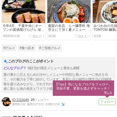
今年4月、千葉中央にオー
都賀の名店、らー麺専科 海
みつわ台の元祖
プンの居酒屋げらげら 深夜
空土にて頂く夏メニュー ウ
TONTON 麺
2時まで営業も嬉しいお気
マ辛スープの冷やし味噌を
コラボメニュ
2時間30分前
3日前
4日前
に入り店
堪能
そば
#グルメ
#食べ歩き
#ご当地グルメ
このブログのここがポイント
地区別の限定メニューと裏技も網羅
夏の暑さに応えるための冷やしメニューや特別な裏メニューに焦点を当
て、その魅力を丁寧に紹介しています。多彩な店の個性や限定品の詳細情
報を盛り込みながら、それぞれの店の特色やこだわりを鮮やかに伝え、読
【Tips】気になるブログをフォロー。

登録不要。更新を逃さずキャッチ！
者に新たな食の発見とワクワク感を提供します。
閉じる
2111649
25
週間IN:
520
週間OUT:
970
月間IN:
3210