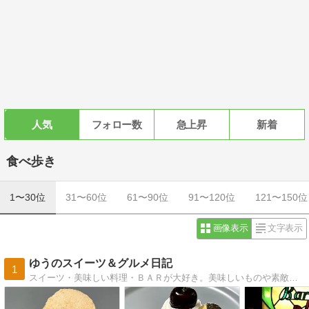
人気
フォロー数
急上昇
新着
食べ歩き
1〜30位
31〜60位
61〜90位
91〜120位
121〜150位
画像表示
文字表示
ゆうのスイーツ＆グルメ日記
1
スイーツ・美味しい料理・ＢＡＲが大好き。美味しいものや素敵なお店の方達から、いつも笑顔と幸せを頂いています