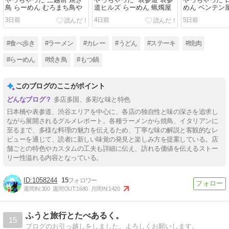
やっちゃった 三越前 焼き
やっちゃった 表参道 表参
やっちゃった 
鳥 らーめん むろまち鳥や
道ヒルズ らーめん 蝋燭屋
めん ベンテン
3日前
4日前
5日前
#食べ歩き
#ラーメン
#カレー
#うどん
#ステーキ
#焼肉
#らーめん
#焼き鳥
#もつ鍋
このブログのここがポイント
多店多国、多彩な味と特色
日本橋や表参道、渋谷エリアを中心に、各店の独自性と味の深さを追求し
ながら展開されるグルメレポート。各種ラーメンから焼鳥、イタリアンに
至るまで、多様な料理の魅力を伝えるため、丁寧な味の解説と客観的なレ
ビューを通じて、読者に新しい味覚の発見と楽しみ方を提案している。店
舗ごとの特色やカスタムの工夫も詳細に伝え、訪れる価値を伝えるストー
リー性溢れる内容となっている。
1058244
15
週間IN:
300
週間OUT:
1680
月間IN:
1420
ふうと旅行とたべあるく。
15
ブログのお引っ越しをしました。よろしくお願いします。