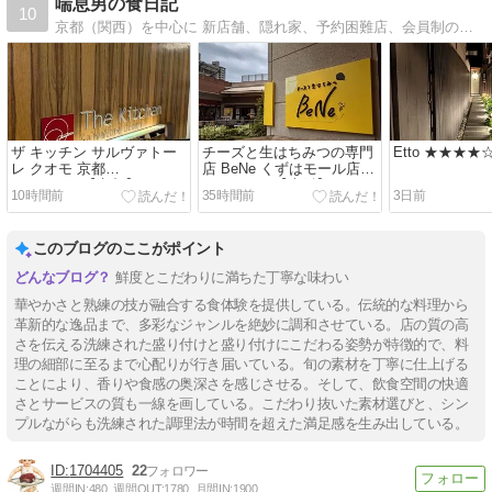
喘息男の食日記
10
京都（関西）を中心に 新店舗、隠れ家、予約困難店、会員制の店まで開拓しています。 辛口でリアルな感想をまとめているので お店選びの参考にして頂ければ幸いです。
ザ キッチン サルヴァトー
チーズと生はちみつの専門
Etto ★★★
レ クオモ 京都
店 BeNe くずはモール店
★★★★☆【京都】
★★★☆☆【大阪】
10時間前
35時間前
3日前
このブログのここがポイント
鮮度とこだわりに満ちた丁寧な味わい
華やかさと熟練の技が融合する食体験を提供している。伝統的な料理から
革新的な逸品まで、多彩なジャンルを絶妙に調和させている。店の質の高
さを伝える洗練された盛り付けと盛り付けにこだわる姿勢が特徴的で、料
理の細部に至るまで心配りが行き届いている。旬の素材を丁寧に仕上げる
ことにより、香りや食感の奥深さを感じさせる。そして、飲食空間の快適
さとサービスの質も一線を画している。こだわり抜いた素材選びと、シン
プルながらも洗練された調理法が時間を超えた満足感を生み出している。
1704405
22
週間IN:
480
週間OUT:
1780
月間IN:
1900