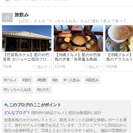
旅飲み
11
『おのだ』さんや『たっちゃんねる』さんに憧れて飲んで食べて旅をする
【竹富島ホテル】星のや竹
【沖縄グルメ】星のや竹富
【沖縄グルメ
富島 ガジョーニ宿泊ブログ
島の夕食「命草薫る島鍋」
島のアラカル
｜開放感あふれる客室で過
を客室で実食！贅沢な部屋
食！
7日前
11日前
14日前
ごす贅沢な竹富島ステイ
食
#グルメ
#旅行
#晩酌
#旅
#一人飲み
#昼飲み
#たっちゃんねる
#おのだ
このブログのここがポイント
国内外の絶品グルメと宿泊を徹底的に紹介
全国各地のホテルやレストラン、観光スポットの詳細な体験レポートを通
じて、旅行やグルメの魅力を伝えています。ラグジュアリーな宿泊記から
地元の名物料理まで、写真とともに分かりやすく紹介し、施設の雰囲気や