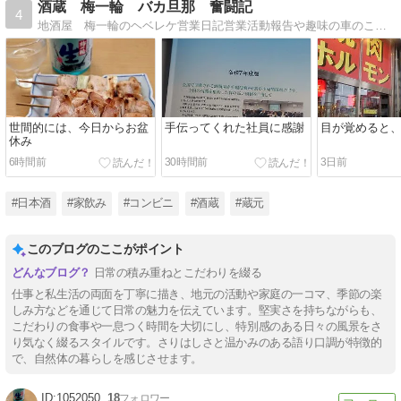
酒蔵 梅一輪 バカ旦那 奮闘記
4
地酒屋 梅一輪のヘベレケ営業日記営業活動報告や趣味の車のこと。いや、飲んだくれ日記かな？
世間的には、今日からお盆
手伝ってくれた社員に感謝
目が覚めると
休み
6時間前
30時間前
3日前
#日本酒
#家飲み
#コンビニ
#酒蔵
#蔵元
このブログのここがポイント
日常の積み重ねとこだわりを綴る
仕事と私生活の両面を丁寧に描き、地元の活動や家庭の一コマ、季節の楽
しみ方などを通じて日常の魅力を伝えています。堅実さを持ちながらも、
こだわりの食事や一息つく時間を大切にし、特別感のある日々の風景をさ
り気なく綴るスタイルです。さりはしさと温かみのある語り口調が特徴的
で、自然体の暮らしを感じさせます。
1052050
18