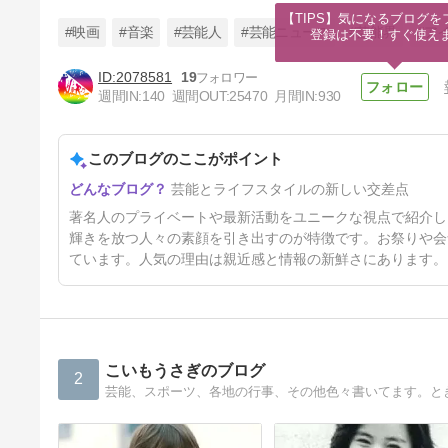
【TIPS】気になるブログを
#映画
#音楽
#芸能人
#芸能ニュース
#芸能界
#ア
登録は不要！すぐ使え
2078581
19
週間IN:
140
週間OUT:
25470
月間IN:
930
DA PUMP・ISSA「昔の俺、全
然踊ってなかった(笑)」 30周
年に向けたメモリアルツアーが
このブログのここがポイント
45分前
開幕 4人時代の振付を6人で再
構成
芸能とライフスタイルの新しい交差点
著名人のプライベートや最新活動をユニークな視点で紹介し
輝きを放つ人々の素顔を引き出すのが特徴です。お祭りや会
ています。人気の理由は親近感と情報の新鮮さにあります。
こいもうさぎのブログ
2
芸能、スポーツ、各地の行事、その他色々書いてます。と