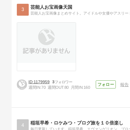
芸能人お宝画像天国
3
芸能人お宝画像まとめサイト。アイドルや女優やアスリー
1179959
3
報告
週間IN:
70
週間OUT:
80
月間IN:
160
稲垣早希・ロケみつ・ブログ旅を１０倍楽し
4
毎日更新しています。稲垣早希、エヴァンゲリオン、ブロ