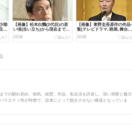
少期
【画像】松本白鸚(2代目)の若
【画像】東野圭吾原作の作品
主演
い頃(生い立ち)から現在までの
覧(テレビドラマ､映画､舞台､
経歴は？
画､アニメ)
2日前
3日前
告
までの馴れ初め、病気、経歴、作品、私生活を詳述し、深い洞察と魅力
バラエティ性が特徴で、読者にとって飽きさせない構成となっていま