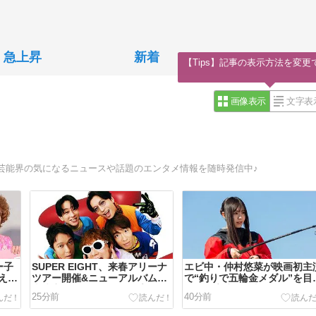
急上昇
新着
【Tips】記事の表示方法を変更
画像表示
文字表
芸能界の気になるニュースや話題のエンタメ情報を随時発信中♪
ー子
SUPER EIGHT、来春アリーナ
エビ中・仲村悠菜が映画初主
えな
ツアー開催&ニューアルバム発
で“釣りで五輪金メダル”を目
白
売決定 “超八”の日にサプライ
す女子高生に! 映画『つりこ
25分前
40分前
い
ズ発表
ち』今秋公開