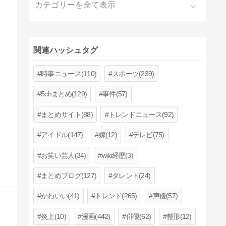
カテゴリーを全て表示
関連ハッシュタグ
時事ニュース(110)
スポーツ(239)
5chまとめ(129)
事件(57)
まとめサイト(88)
トレンドニュース(92)
アイドル(147)
嫁(12)
テレビ(75)
お笑い芸人(34)
wiki経歴(3)
まとめブログ(127)
タレント(24)
かわいい(41)
トレンド(265)
声優(57)
炎上(10)
漫画(442)
俳優(62)
整形(12)