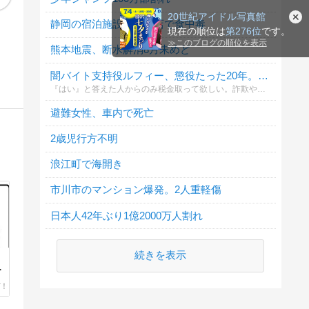
【早稲田】“無銭飲
【画像】女さん、ム
NIC♡RY｜新渋谷系
[宮城]
20世紀アイドル写真館
食”複数の早大生が関
ラムラして我慢でき
ガールズラップデュ
仙台"
静岡の宿泊施設の飲食店で食中毒
現在の順位は
第276位
です。
与か 大学が異例の注
なくなり、男を襲う
オ・NIC♡RY、1stミ
子供が
2時間20分前
2時間20分前
2時間50分前
3時間1
意喚起
ｗｗｗｗｗｗｗｗ
ニアルバム
声優の
キワメタイ
爆誕芸能ニュース速報
雑誌 バディット マガジン｜bhodhit magazine
デイラ
≫
このブログの順位を表示
熊本地震、断水解消8月末めど
『NIC♡RY』リリー
ス 「サマグッタイ
ム」MVも公開
闇バイト支持役ルフィー、懲役たった20年。支持しますか？
『はい』と答えた人からのみ税金取って欲しい。詐欺や強盗の罪はもっと重罪にすべき
避難女性、車内で死亡
2歳児行方不明
浪江町で海開き
市川市のマンション爆発。2人重軽傷
日本人42年ぶり1億2000万人割れ
続きを表示
後
繁