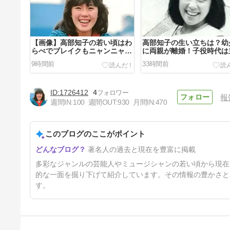
【画像】高部知子の若い頃はわ
高部知子の生い立ちは？幼
らべでブレイクもニャンニャン
に両親が離婚！子役時代は
事件！現在は？
も！
9時間前
33時間前
1726412
4
報
週間IN:
100
週間OUT:
930
月間IN:
470
このブログのここがポイント
【画像】東野圭吾の作品一覧
著名人の過去と現在を豊富に掲載
(書籍*Amazonリンク付)と受
賞･受章歴
4日前
多彩なジャンルの芸能人やミュージシャンの若い頃から現在
的な一面を掘り下げて紹介しています。その情報の豊かさと
す。