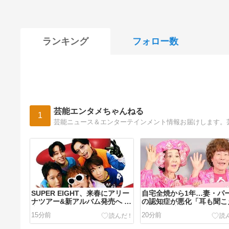
ランキング
フォロー数
芸能エンタメちゃんねる
1
芸能ニュース＆エンターテインメント情報お届けします。
SUPER EIGHT、来春にアリー
自宅全焼から1年…妻・パ
ナツアー&新アルバム発売へ 最
の認知症が悪化「耳も聞こ
高で最強の“超八”の日を駆け抜
いし」 林家ペーが近況告
15分前
20分前
ける
「人間が突然変わったみた
な」