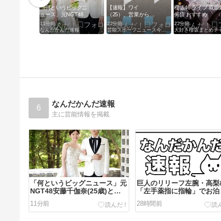
「何というビッグニ
【速報】ワイ
櫻坂46 ライブ 双眼
ュース」元NGT48安
（25）、営業から工
何倍 おすすめ
藤千伽奈(25歳)と登
場のラインへ異動し
11分前
22分前
22分前
録者83万人YouTuber
た結果・・・・・・
なんだかんだ速報
芸能スポーツニュース今日速2ch
くらっし社長(35歳)
が結婚
なんだかんだ速報
6
主に芸能情報を掲載
「何というビッグニュース」元
巨人のリリーフ左腕・高梨
NGT48安藤千伽奈(25歳)と登
「左手薬指に指輪」でお泊
録者83万人YouTuberくらっし
不倫愛
11分前
28時間前
社長(35歳)が結婚