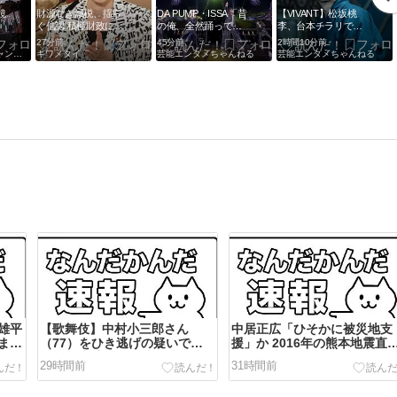
鏡
財源なき減税、揺ら
DA PUMP・ISSA「昔
【VIVANT】松坂桃
ぐ信認 積極財政に
の俺、全然踊ってな
李、台本チラリでネ
「日本売り」危機 高
かった(笑)」 30周年
ットざわつく「え?ま
27分前
45分前
2時間10分前
市政権「悲願」に固
に向けたメモリアル
さかの…」「黒須さ
大好き櫻坂まとめチャンネル
キワメタイ
芸能エンタメちゃんねる
芸能エンタメちゃんねる
執
ツアーが開幕 4人時
んも?」
代の振付を6人で再構
成
雄平
【歌舞伎】中村小三郎さん
中居正広「ひそかに被災地支
まり
（77）をひき逃げの疑いで書
援」か 2016年の熊本地震直
類送検 新宿区の路上で歩行者
には現地で炊き出し 親友・松
29時間前
31時間前
の20代女性をはねてけがをさ
本人志の闘病に心を痛め、頻
せたうえ、そのまま逃走か
に連絡も