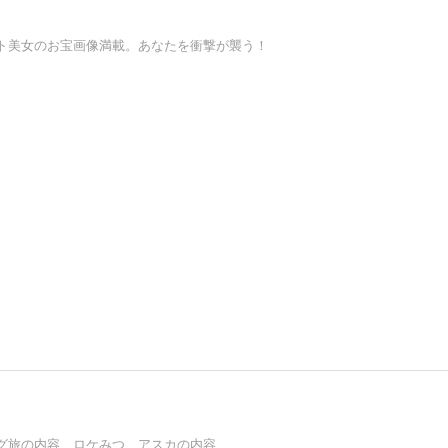
ト美女のお宝画像満載。あなたを衝撃が襲う！
グ旅の内容、ロケみつ、アスカの内容