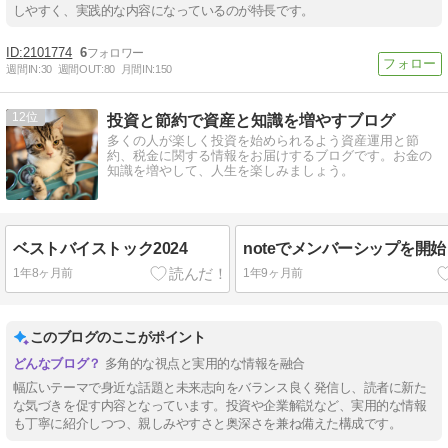
しやすく、実践的な内容になっているのが特長です。
2101774
6
週間IN:
30
週間OUT:
80
月間IN:
150
12
投資と節約で資産と知識を増やすブログ
多くの人が楽しく投資を始められるよう資産運用と節
約、税金に関する情報をお届けするブログです。お金の
知識を増やして、人生を楽しみましょう。
ベストバイストック2024
noteでメンバーシップを開
1年8ヶ月前
1年9ヶ月前
このブログのここがポイント
多角的な視点と実用的な情報を融合
幅広いテーマで身近な話題と未来志向をバランス良く発信し、読者に新た
な気づきを促す内容となっています。投資や企業解説など、実用的な情報
も丁寧に紹介しつつ、親しみやすさと奥深さを兼ね備えた構成です。