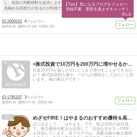
し、投資の判断材料を提供します。市場の波乱に備えつつ、未来の動きを
【Tips】気になるブログをフォロー。

見極める洞察力が光るのが特徴です。
登録不要。更新を逃さずキャッチ！
閉じる
2009102
4
週間IN:
40
週間OUT:
290
月間IN:
140
9
<株式投資で10万円を200万円に増やせるか？？に挑戦！>
元金10万円を減らさずにどこまで増やすことができるの
か？ 株式投資初心者が、一からの挑戦をしてみたいと思
います。俺の愚ログです！
1795107
3
週間IN:
40
週間OUT:
30
月間IN:
140
10
めざせFIRE！はやまるのおすすめ優待＆高配当株
はじめまして、「はやまる」です。私は20代の会社員
で、株主優待や配当を活用して「自由な生き方＝FIRE」
を目指しています。当ブログでは、高配当株や株主優待