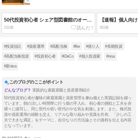
50代投資初心者 シェア型図書館のオーナーになった！
2日前
3日前
#投資信託
#資産運用
#高配当株
#fire
#億り人
#長期投資
#高配当株投資
#投資初心者
#iDeCo
#個人投資家
#nisa
#新nisa
このブログのここがポイント
実践的な家庭菜園と資産運用紹介
50代投資初心者が趣味の家庭菜園と資産管理を兼ね備えた実践記録を綴っ
ています。朝の涼しい時間帯に行う畑の手入れ、初心者の挑戦と工夫を赤
裸々に描写し、同じ世代や若い世代のやる気を刺激します。また、株式投
資や資産運用の経験も交え、リアルな取り組みや見識を共有。「少しの工
夫で大きな満足」をテーマに、自分なりの方法論とその過程を伝える内容
となっています。