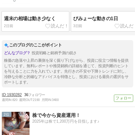
週末の相場は動き少なく
びみょーな動きの1日
2日前
3日前
このブログのここがポイント
投資戦略と銘柄予測の鋭さ
株価の急落や上昇の裏側を深く掘り下げながら、投資に役立つ情報を提供
しています。無料レポートや推奨銘柄の詳細を通じて、投資判断のヒント
を与えることに力を入れています。先行きの不安や下降トレンドに対し、
冷静な分析と的確なアドバイスを特徴とし、投資における最良の選択をサ
ポートします。
1930282
36
週間IN:
820
週間OUT:
2190
月間IN:
3400
2
株で今から資産運用！
2025年は株で1,200万円を目指します♪