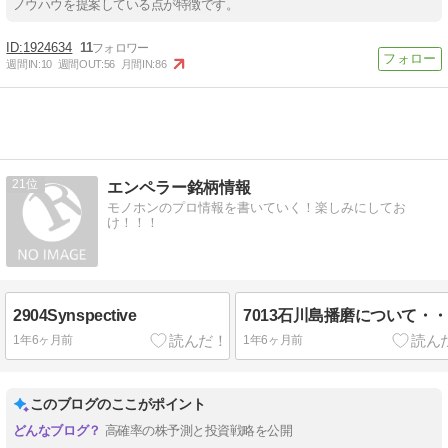
ノウハウを提案している点が特徴です。
1924634
11
週間IN:
10
週間OUT:
56
月間IN:
86
21
エンペラー銘柄情報
モノホンのプロ情報を書いていく！楽しみにしてお
け！！！
2904Synspective
7013石川島播磨について・
1年6ヶ月前
1年6ヶ月前
このブログのここがポイント
高確率の株予測と投資戦略を公開