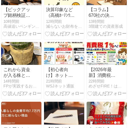
【ピックアッ
決算印象など
【コラム】
プ銘柄検証】
（高橋ｶｰﾃﾝｳｫｰ
670社の決算
上場来高値を
ﾙ・ｷｯﾂ・三井
が出る日に、
10時間前
12時間前
13時間前
高値追いペンギンの観測所
減らないお財布をめざすブログ
3階建ての資産形成
更新した銘柄
不動産・共立ﾒ
何を見ないか
のその後は？
ﾝﾃ）Vol.17
｜決算ラッシ
7月第5週の注
ュは情報量よ
目株「その後
り順番
の明暗」
これから資金
【初心者向
【2026年最
が入る株と流
け】ネットシ
新】消費税
出する株
ョップでは何
1％へ！食料
14時間前
21時間前
22時間前
FPが実践するお金の知恵を磨く勉強会
WSJネット通販
めざせFIRE！はやまるのおすすめ優待＆高配当株
が売れる？売
品の減税を閣
れやすい商品
議決定｜2027
と選び方を解
年4月から2年
説
間、いつから
安くなる？