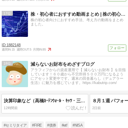
17
株・初心者におすすめ動画まとめ | 株の初心者向けにおすす…
株の初心者向けにおすすめ手法、考え方の動画をまとめ
ました。
1882148
週間IN:
15
週間OUT:
5
月間IN:
85
18
減らないお財布をめざすブログ
アラフィフからの資産運用で【 減らないお財布 】を目指
しています！６０歳から不労所得５００万円になるよう
にアセット変更中です。週末の田舎暮らし（デュアラー
生活）に魅力を感じています。https://kabutrip.com/
決算印象など（高橋ｶｰﾃﾝｳｫｰﾙ・ｷｯﾂ・三井不動産・共立ﾒﾝﾃ）Vol.17
８月１週 パフォ
12時間前
2日前
#セミリタイア
#FIRE
#債券
#etf
#NISA