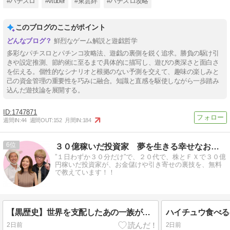
#パチスロ
#vtuber
#東雲絆
#パチスロ攻略
このブログのここがポイント
鮮烈なゲーム解説と遊戯哲学
多彩なパチスロとパチンコ攻略法、遊戯の裏側を鋭く追求。勝負の駆け引
きや設定推測、節約術に至るまで具体的に描写し、遊びの奥深さと面白さ
を伝える。個性的なシナリオと根拠のない予測を交えて、趣味の楽しみと
己の資金管理の重要性を巧みに融合。知識と直感を駆使しながら一歩踏み
込んだ遊技論を展開する。
1747871
週間IN:
44
週間OUT:
152
月間IN:
184
6
３０億稼いだ投資家 夢を生きる幸せなお金持ちへ！ 神王リョウ
”１日わずか３０分だけ”で、２０代で、株とＦＸで３０億
円稼いだ投資家が、お金儲けや引き寄せの裏技を、無料
で教えています！！
【黒歴史】世界を支配したあの一族が、一度「終わった」理由とは？
2日前
2日前