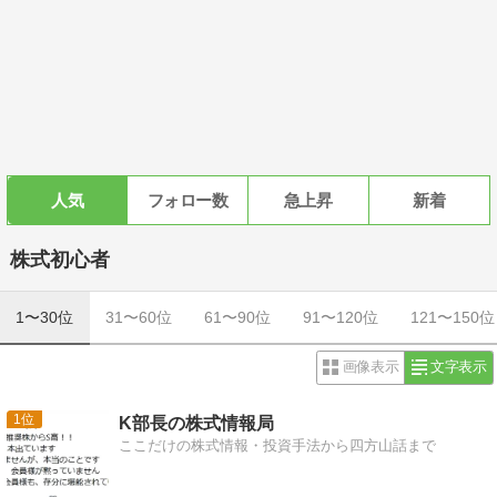
人気
フォロー数
急上昇
新着
株式初心者
1〜30位
31〜60位
61〜90位
91〜120位
121〜150位
画像表示
文字表示
1
K部長の株式情報局
ここだけの株式情報・投資手法から四方山話まで