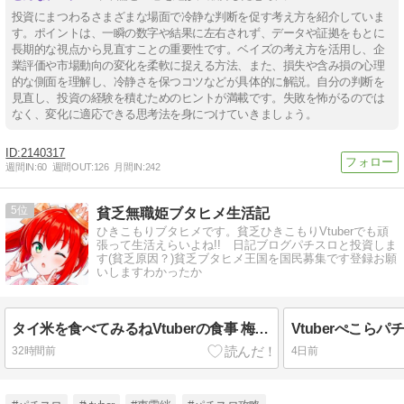
投資にまつわるさまざまな場面で冷静な判断を促す考え方を紹介していま
す。ポイントは、一瞬の数字や結果に左右されず、データや証拠をもとに
長期的な視点から見直すことの重要性です。ベイズの考え方を活用し、企
業評価や市場動向の変化を柔軟に捉える方法、また、損失や含み損の心理
的な側面を理解し、冷静さを保つコツなどが具体的に解説。自分の判断を
見直し、投資の経験を積むためのヒントが満載です。失敗を怖がるのでは
なく、変化に適応できる思考法を身につけていきましょう。
2140317
週間IN:
60
週間OUT:
126
月間IN:
242
5
貧乏無職姫ブタヒメ生活記
ひきこもりブタヒメです。貧乏ひきこもりVtuberでも頑
張って生活えらいよね!! 日記ブログパチスロと投資しま
す(貧乏原因？)貧乏ブタヒメ王国を国民募集です登録お願
いしますわかったか
タイ米を食べてみるねVtuberの食事 梅あかり
Vtuberぺこら
32時間前
4日前