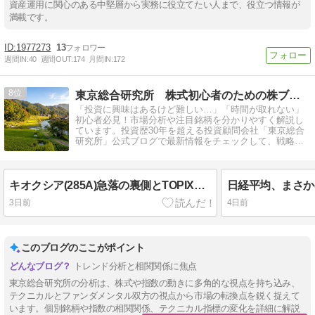
資産運用に関心のある中堅層から実務に役立てたい人まで、役立つ情報が
満載です。
1977273
13
週間IN:
40
週間OUT:
174
月間IN:
172
8
東京総合研究所 株式初心者のための株ブログ
「投資に興味はあるけど難しい…」「時間が取れない」
初心者必見！市場分析や注目銘柄を分かりやすく解説し
ています。投資歴30年を超える投資顧問会社「東京総合
研究所」公式ブログで最新情報をチェックして、戦略的
な資産形成を一緒に目指しましょう！
キオクシア(285A)急落の裏側とTOPIX優位相場を解説【東京総合研究所】
3日前
4日前
このブログのここがポイント
トレンド分析と相関関係に焦点
東京総合研究所の分析は、株式や指数の動きに多角的な視点を持ち込み、
テクニカルとファンダメンタル双方の視点から市場の転換点を鋭く捉えて
います。個別銘柄や指数の相関関係、テクニカル指標の変化を詳細に解説