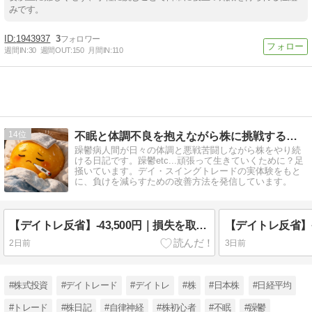
みです。
1943937
3
週間IN:
30
週間OUT:
150
月間IN:
110
14
不眠と体調不良を抱えながら株に挑戦する話 〜負け検証記録〜
躁鬱病人間が日々の体調と悪戦苦闘しながら株をやり続
ける日記です。躁鬱etc...頑張って生きていくために？足
掻いています。デイ・スイングトレードの実体験をもと
に、負けを減らすための改善方法を発信しています。
【デイトレ反省】-43,500円｜損失を取り戻そうとしてルールを破った日【負けた後こそ取引を止める】
2日前
3日前
#株式投資
#デイトレード
#デイトレ
#株
#日本株
#日経平均
#トレード
#株日記
#自律神経
#株初心者
#不眠
#躁鬱