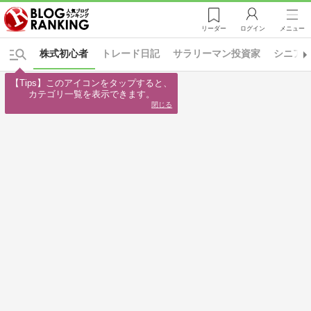
リーダー
ログイン
メニュー
株式初心者
トレード日記
サラリーマン投資家
シニア
【Tips】このアイコンをタップすると、

カテゴリ一覧を表示できます。
閉じる