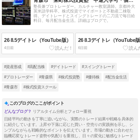
青森市 栄町株式投資塾 中途入学可・個人指導可
塾長兼プロトレーダー。カルチャー教室講師。京都外大
英米語学科卒。株式投資でマイボートと不動産二棟取
得。デイトレードとスイングトレードの二刀流で毎日給
料日、毎月配当金生活。詳細はブログで。
26 8.5デイトレ（YouTube版）
26 8.3デイトレ（YouTube
4日前
6日前
#資産形成
#高配当株
#デイトレード
#スイングトレード
#プロトレーダー
#青森県
#株式投資塾
#優待株
#配当金生活
#青森市
#株式投資スクール
このブログのここがポイント
リアルタイム分析とフォロー重視
日経平均の動きを丁寧に追いながら、実際のトレード結果や戦略を具体的
に紹介しています。上昇や下落に応じた買い・空売りの実践例を示し、シ
ンプルながらも戦略的なポイントを伝えています。市場の動きに合わせた
臨機応変なトレード姿勢や気配りを重視し、日々の変化に敏感なトレード