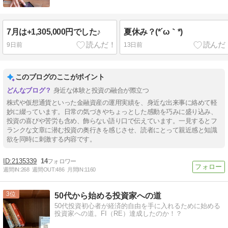
7月は+1,305,000円でした♪
夏休み？(*´ω｀*)
9日前
13日前
このブログのここがポイント
身近な体験と投資の融合が際立つ
株式や仮想通貨といった金融資産の運用実績を、身近な出来事に絡めて軽
妙に綴っています。日常の気づきやちょっとした感動を巧みに盛り込み、
投資の喜びや苦労も含め、飾らない語り口で伝えています。一見するとフ
ランクな文章に潜む投資の奥行きを感じさせ、読者にとって親近感と知識
欲を同時に刺激する内容です。
2135339
14
週間IN:
268
週間OUT:
486
月間IN:
1160
3
50代から始める投資家への道
50代投資初心者が経済的自由を手に入れるために始める
投資家への道。FI（RE）達成したのか！？