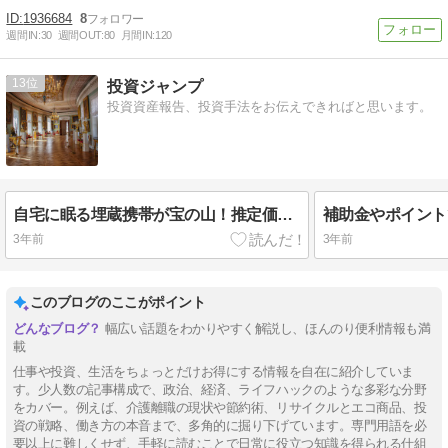
1936684
8
週間IN:
30
週間OUT:
80
月間IN:
120
13
投資ジャンプ
投資資産報告、投資手法をお伝えできればと思います。
自宅に眠る埋蔵携帯が宝の山！推定価値額6兆5000億をリサイクルしよう
3年前
3年前
このブログのここがポイント
幅広い話題をわかりやすく解説し、ほんのり便利情報も満
載
仕事や投資、生活をちょっとだけお得にする情報を自在に紹介していま
す。少人数の記事構成で、政治、経済、ライフハックのような多彩な分野
をカバー。例えば、介護離職の現状や節約術、リサイクルとエコ商品、投
資の戦略、働き方の本音まで、多角的に掘り下げています。専門用語を必
要以上に難しくせず、手軽に読むことで日常に役立つ知識を得られる仕組