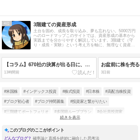
4
3階建ての資産形成
土台を固め、成長を取り込み、夢も忘れない。5000万円
へのロードマップこのサイトでは、資産形成の基本から
実践までを分かりやすく解説しています。3階建て（守
り・成長・実験）という考え方を軸に、無理なく資産を
増やす方法をまとめています。
【コラム】670社の決算が出る日に、何を見ないか｜決算ラッシュは情報量より順番
13時間前
3日前
#米国株
#インデックス投資
#株式投資
#日本株
#高配当株投資
#ブログ初心者
#ブログ仲間募集
#投資家と繋がりたい
#三階建てポートフォリオ
#多国籍ループプラン
#会社員投資家
続きを表示
#漫画から考える投資
このブログのここがポイント
確率論と直感を絶妙に融合した思考法