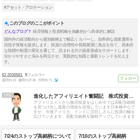
#アセット・アロケーション
このブログのここがポイント
経済情報と投資戦略を抽象的かつ具体的に解説
国内外の経済動向から個別銘柄まで幅広くカバーし、効率的な資産運用を
目指す情報を提供します。投資の合理性や長期展望に焦点を当て、具体的
な指標や制度の変化を通じて、読まれる方の資産形成をサポートします。
分かりやすさと深みを両立させ、実践的な知識と最新トレンドを伝えま
す。
2030581
5
週間IN:
15
週間OUT:
48
月間IN:
71
19
進化したアフィリエイト奮闘記 株式投資はじめました２
アフィリエイトから株式投資をはじめ今では高配当銘柄
を見つけ出し資産の増加を目指しています日本株中心で
すが、今後アメリカ、インドに注目しさらに投資の幅を
広げていきます。高配当銘柄を随時アップしていきます
7/24のストップ高銘柄について
7/10のストップ高銘柄