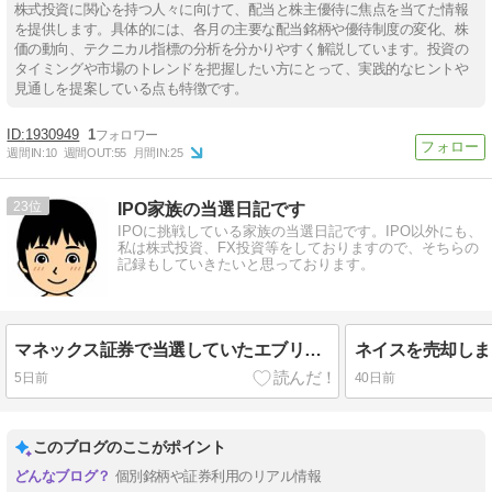
株式投資に関心を持つ人々に向けて、配当と株主優待に焦点を当てた情報
を提供します。具体的には、各月の主要な配当銘柄や優待制度の変化、株
価の動向、テクニカル指標の分析を分かりやすく解説しています。投資の
タイミングや市場のトレンドを把握したい方にとって、実践的なヒントや
見通しを提案している点も特徴です。
1930949
1
週間IN:
10
週間OUT:
55
月間IN:
25
23
IPO家族の当選日記です
IPOに挑戦している家族の当選日記です。IPO以外にも、
私は株式投資、FX投資等をしておりますので、そちらの
記録もしていきたいと思っております。
マネックス証券で当選していたエブリーを売却
ネイスを売却しま
5日前
40日前
このブログのここがポイント
個別銘柄や証券利用のリアル情報