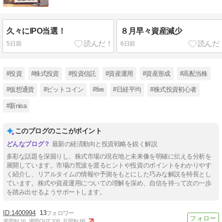
久々にIPO当選！
８月早々資産減少
5日前
6日前
#投資
#株式投資
#投資信託
#資産運用
#資産形成
#高配当株
#仮想通貨
#ビットコイン
#fire
#日経平均
#株式投資初心者
#新nisa
このブログのここがポイント
最新の経済動向と投資戦略を鋭く解説
多彩な話題を深掘りし、株式市場の現在地と未来像を明確に伝える分析を
展開しています。市場の荒波を渡るヒントや投資のポイントをわかりやす
く紹介し、リアルタイムの情報や予測をもとにした巧みな解説を特長とし
ています。株式や資産運用についての理解を深め、自信を持って次の一歩
を踏み出せるようサポートします。
1400994
13
週間IN:
16
週間OUT:
108
月間IN:
68