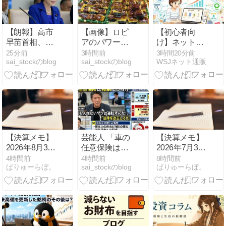
【朗報】高市
【画像】ロピ
【初心者向
早苗首相、
アのパワー全
け】ネットシ
3000万の公用
開おにぎり
ョップの集客
25分前
3時間前
3時間20分前
sai_stockのblog
sai_stockのblog
WSJネット通販
車でタバコを
444円 魅力的
方法10選！無
吸うのが至福
すぎて草ｗｗ
料でお客様を
の時間
ｗｗｗｗｗ
増やすコツを
解説✨
【決算メモ】
芸能人 「車の
【決算メモ】
2026年8月3日
任意保険は強
2026年7月31
～5日開示分
制にしろ、保
日開示分【バ
4時間前
4時間前
8時間前
ばりゅーらぼ。
sai_stockのblog
ばりゅーらぼ。
【バリュー・
険にも入れな
リュー・高配
高配当のみ】
いヤツは運転
当のみ】
すんな！法律
を改正し
ろ！！」