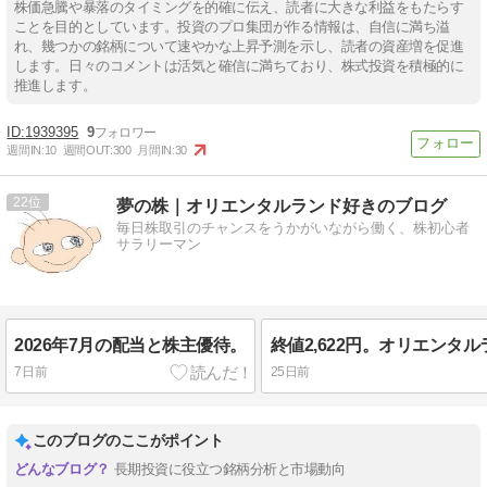
株価急騰や暴落のタイミングを的確に伝え、読者に大きな利益をもたらす
ことを目的としています。投資のプロ集団が作る情報は、自信に満ち溢
れ、幾つかの銘柄について速やかな上昇予測を示し、読者の資産増を促進
します。日々のコメントは活気と確信に満ちており、株式投資を積極的に
推進します。
1939395
9
週間IN:
10
週間OUT:
300
月間IN:
30
22
夢の株｜オリエンタルランド好きのブログ
毎日株取引のチャンスをうかがいながら働く、株初心者
サラリーマン
2026年7月の配当と株主優待。
7日前
25日前
このブログのここがポイント
長期投資に役立つ銘柄分析と市場動向