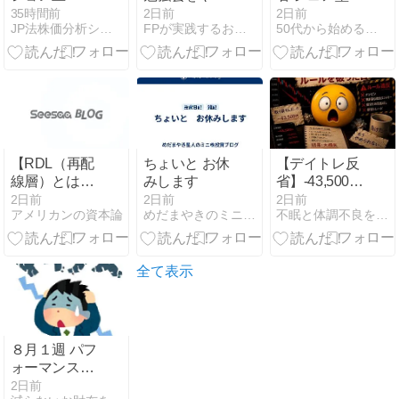
66720→引け
ます
書館のオーナ
35時間前
2日前
2日前
JP法株価分析システム
FPが実践するお金の知恵を磨く勉強会
50代から始める投資家への道
66310円 ＋
ーになった！
650円
【RDL（再配
ちょいと お休
【デイトレ反
線層）とは？
みします
省】-43,500円
──ポスト
｜損失を取り
2日前
2日前
2日前
アメリカンの資本論
めだまやきのミニ株投資ブログ
不眠と体調不良を抱えながら株に挑戦する話 〜負け検証記録〜
CoWoS時代を
戻そうとして
支える次世代
ルールを破っ
パッケージン
た日【負けた
グ技術】
後こそ取引を
全て表示
止める】
８月１週 パフ
ォーマンス＠
下落！
2日前