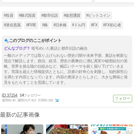
#投資
#株式投資
#都市伝説
#仮想通貨
#ビットコイン
#潜在意識
#FIRE
#株
#日本株
#ドル円
#FX
#FX初心者
このブログのここがポイント
暗号めいた裏話と都市伝説の融合
一般のメディアでは取り上げられない歴史の闇や未来予測、裏話を斬新な
視点で解説します。政治、経済、歴史の裏舞台に潜む真実や秘密結社の策
略、世界を操る陰の仕組みなど、幅広いテーマを鋭く掘り下げていきま
す。常識を超えた情報提供とともに、読者の好奇心を刺激し、知的探究心
を満たす内容となっています。内容の奥深さとらしさに、大きな興味と発
見をもたらすことを意識しています。
37154
14
週間IN:
40
週間OUT:
410
月間IN:
190
最新の記事画像