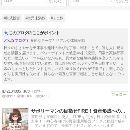
2日前
3日前
#株式投資
#単元未満株
#ミニ株
このブログのここがポイント
多彩なテーマとリアルな体験記録
日々のささやかな出来事や趣味の学びを丁寧に綴ることで、読む人に親近
感と情報を届けます。パワーポイントの教室や株式投資、日常の家族行事
など、幅広いテーマを扱いながらも、具体的な経験や感想を交えたわかり
やすい表現を心掛けています。自己啓発やスキルアップを目指す人や、日
常のちょっとしたヒントを欲しい方に寄り添う内容が特徴です。楽しみな
がらも実用性を失わず、飾らない素直な言葉で綴ることが魅力となってい
ます。
2134885
16
週間IN:
17
週間OUT:
60
月間IN:
70
16
サボリーマンの目指せFIRE！資産形成への道！！
運用歴は10年目に突入。FIREを目指し日々資産運用に注
力中！！初心者向けの資産運用解説ブログと動画作成を
していますので、是非アクセスお願いいたします！