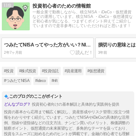
11
投資初心者のための情報館
一般企業で勤務しながら、積立NISA・iDeCo・仮想通貨
などの運用しています。積立NISA ・iDeCo・仮想通貨な
ど初心者が気になる、つまずくポイント抑えてご紹介し
ていますので是非参考にしていただければと思います！
つみたてNISAってやった方がいい？NISAを初めてもうすぐ2年。どのくらい儲かるのか徹底解説！
2年7ヶ月前
3年前
#投資
#株式投資
#投資信託
#資産運用
#仮想通貨
#つみたてNISA
#ideco
#nft
このブログのここがポイント
投資初心者向けの基本解説と具体的な実践例を提供
投資の基本から応用まで幅広く解説し、資産形成やリスク管理に役立つ情
報をわかりやすく紹介しています。つみたてNISAやiDeCoの具体的な活用
例、指値や逆指値などの注文方法、ナンピン買いのメリット、株価調整の
観察ポイント、仮想通貨の未来展望など、多角的なテーマを扱っており、
投資をスムーズに始めるためのヒントが満載です。金融の初心者でも理解