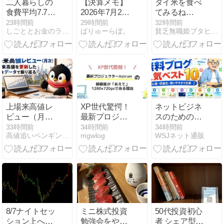
二人暮らしの
【決算メモ】
タイ米を食べ
食費平均7.7万
2026年7月28
てみるね
円｜月3万に
日～30日開示
Vtuberの食事
23時間前
29時間前
32時間前
しごととお金のラボ | お金に関する情報を日々共有！
ばりゅーらぼ。
貧乏無職姫ブタヒメ生活記
削らない理由
分【バリュ
梅あかり
ー・高配当の
み】
上場来高値レ
XP世代驚愕！
ネットビジネ
ビュー（月
最新プロジェ
スのための
次）｜上場来
クターAstrum
【2026年最
33時間前
34時間前
34時間前
高値追いペンギンの観測所
mgwlog
WSJネット通販
高値の更新銘
の解像度が
新】無料ブロ
柄をデータで
「あえて」
グ人気おすす
振り返るバッ
1280×720ピク
めベスト10
クナンバー一
セルである理
覧
由
8/7ナイトセッ
ミニ株式投資
50代投資初心
ション上へ
勉強会をやり
者 シェア型図