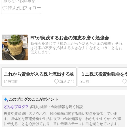
減らないお財布をめざすブログ
7
FPが実践するお金の知恵を磨く勉強会
勉強会を通じて『積み上がった活きたお金の知恵』それ
は将来の不安を払拭する大きな力になるということをお
伝えします。
これから資金が入る株と流出する株
ミニ株式投資勉強会を
14時間前
2日前
このブログのここがポイント
多彩な経済・金融情報を鋭く解説
投資や資産運用のノウハウ、経済動向に関する鋭い視点を提供していま
す。具体的な市場分析や生活に役立つ金融知識を、わかりやすくかつ的確
に伝えることを心掛けており、常に最新のテーマに目を光らせています。