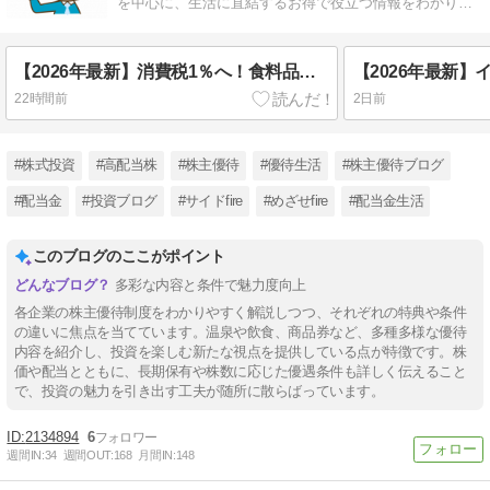
を中心に、生活に直結するお得で役立つ情報をわかりや
すくお届けします。
【2026年最新】消費税1％へ！食料品の減税を閣議決定｜2027年4月から2年間、いつから安くなる？
22時間前
2日前
#株式投資
#高配当株
#株主優待
#優待生活
#株主優待ブログ
#配当金
#投資ブログ
#サイドfire
#めざせfire
#配当金生活
このブログのここがポイント
多彩な内容と条件で魅力度向上
各企業の株主優待制度をわかりやすく解説しつつ、それぞれの特典や条件
の違いに焦点を当てています。温泉や飲食、商品券など、多種多様な優待
内容を紹介し、投資を楽しむ新たな視点を提供している点が特徴です。株
価や配当とともに、長期保有や株数に応じた優遇条件も詳しく伝えること
で、投資の魅力を引き出す工夫が随所に散らばっています。
2134894
6
週間IN:
34
週間OUT:
168
月間IN:
148