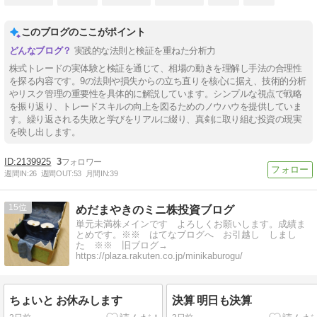
このブログのここがポイント
実践的な法則と検証を重ねた分析力
株式トレードの実体験と検証を通じて、相場の動きを理解し手法の合理性
を探る内容です。9の法則や損失からの立ち直りを核心に据え、技術的分析
やリスク管理の重要性を具体的に解説しています。シンプルな視点で戦略
を振り返り、トレードスキルの向上を図るためのノウハウを提供していま
す。繰り返される失敗と学びをリアルに綴り、真剣に取り組む投資の現実
を映し出します。
2139925
3
週間IN:
26
週間OUT:
53
月間IN:
39
15
めだまやきのミニ株投資ブログ
単元未満株メインです よろしくお願いします。成績ま
とめです。※※ はてなブログへ お引越し しまし
た ※※ 旧ブログ→
https://plaza.rakuten.co.jp/minikaburogu/
ちょいと お休みします
決算 明日も決算