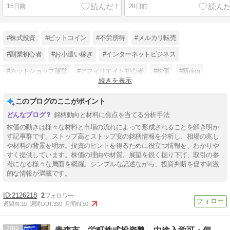
15日前
28日前
#株式投資
#ビットコイン
#不労所得
#メルカリ転売
#副業初心者
#お小遣い稼ぎ
#インターネットビジネス
#ネットショップ運営
#アフィリエイト初心者
#株価
#新nisa
続きを表示
#高配当銘柄
このブログのここがポイント
銘柄動向と材料に焦点を当てる分析手法
株価の動きは様々な材料と市場の流れによって形成されることを解き明か
す記事群です。ストップ高とストップ安の銘柄情報を分析し、相場の兆し
や材料の背景を明示。投資のヒントを得るために役立つ情報を、わかりや
すく提供しています。株価の理由や材質、展望を鋭く掘り下げ、取引の参
考になる様々な局面を網羅。シンプルな記述ながら、投資判断を促す刺激
的な情報が満載です。
2126218
2
週間IN:
10
週間OUT:
330
月間IN:
90
20