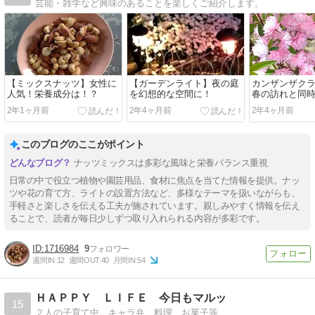
芸能・雑学など興味のあることを楽しくご紹介します。
【ミックスナッツ】女性に
【ガーデンライト】夜の庭
カンザンザク
人気！栄養成分は！？
を幻想的な空間に！
春の訪れと同
2年1ヶ月前
2年4ヶ月前
2年4ヶ月前
このブログのここがポイント
ナッツミックスは多彩な風味と栄養バランス重視
日常の中で役立つ植物や園芸用品、食材に焦点を当てた情報を提供。ナッ
ツや花の育て方、ライトの設置方法など、多様なテーマを扱いながらも、
手軽さと楽しさを伝える工夫が施されています。親しみやすく情報を伝え
ることで、読者が毎日少しずつ取り入れられる内容が多彩です。
1716984
9
週間IN:
12
週間OUT:
40
月間IN:
54
ＨＡＰＰＹ ＬＩＦＥ 今日もマルッ
15
２人の子育て中。キャラ弁、料理、お菓子等