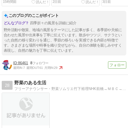
15時間前
2日前
3日前
このブログのここがポイント
四季折々の風景を詳細に紹介
野外活動や散策、地域の風景をテーマにした記事が多く、各季節や天候に
合わせた風景や出来事を丁寧に伝えています。散歩やツツジ、サクラとい
った自然の移り変わりを通じ、季節の移ろいを実感できる内容が特徴で
す。さまざまな場所や時事を織り交ぜながら、自分の体験を親しみやすく
表現し、自然の魅力を丁寧に伝えています。
86461
8
週間IN:
7
週間OUT:
61
月間IN:
29
野菜のある生活
28
フリーアナウンサー・野菜ソムリエ竹下裕理NHK前橋→ＭＢＣ→ラジオ高崎→フリー｡群馬を中心に活動。野菜の魅力もPR中