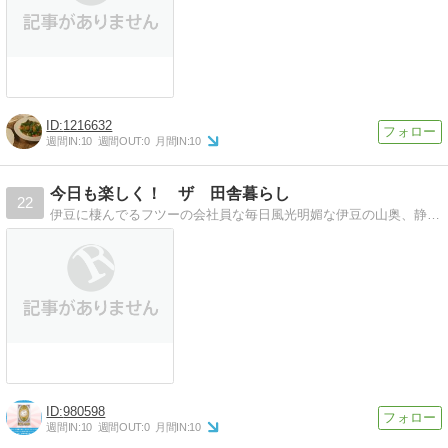
1216632
週間IN:
10
週間OUT:
0
月間IN:
10
今日も楽しく！ ザ 田舎暮らし
22
伊豆に棲んでるフツーの会社員な毎日風光明媚な伊豆の山奥、静かにたたずむ我が家だが･･･？！
980598
週間IN:
10
週間OUT:
0
月間IN:
10