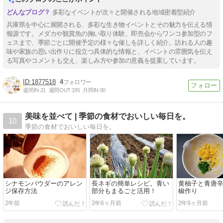
多彩なイベントが次々と開催される地域密着型紹介
兵庫県を中心に展開される、多彩な生き物イベントとその魅力を伝える情
報源です。メダカや観賞魚の掬い取り体験、即売会からワンコ参加型のフ
ェスまで、季節ごとに開催予定の様々な催しを詳しく紹介。訪れる人の趣
味や家族の思い出作りに役立つ具体的な情報と、イベントの雰囲気を伝え
る写真やコメントも交え、楽しみ方や参加の意義を提案しています。
1877518
4
週間IN:
21
週間OUT:
195
月間IN:
90
美味を並べて | 季節の食材でおいしい毎日を。
10
季節の食材でおいしい毎日を。
シナモンパウダーのアレン
長ネギの簡単レシピ。青い
黄柚子と青唐
ジ保存方法
部分もまるごと活用！
椒作り
2年前
2年6ヶ月前
2年9ヶ月前