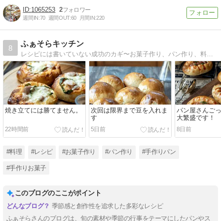
1065253
2
週間IN:
70
週間OUT:
60
月間IN:
220
ふぁそらキッチン
8
レシピには書いていない成功のカギ〜お菓子作り、パン作り、料理〜
焼き立てには勝てません。
次回は限界まで豆を入れま
パン屋さんご
す
大繁盛です！
22時間前
5日前
8日前
#料理
#レシピ
#お菓子作り
#パン作り
#手作りパン
#手作りお菓子
このブログのここがポイント
季節感と創作性を追求した多彩なレシピ
ふぁそらさんのブログは、旬の素材や季節の行事をテーマにしたパンやス