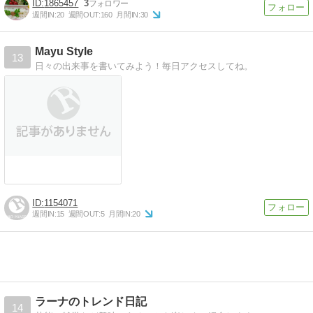
1865457
3
週間IN:
20
週間OUT:
160
月間IN:
30
Mayu Style
13
日々の出来事を書いてみよう！毎日アクセスしてね。
1154071
週間IN:
15
週間OUT:
5
月間IN:
20
ラーナのトレンド日記
14