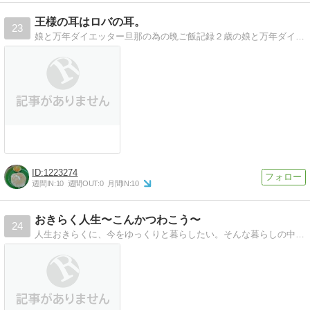
王様の耳はロバの耳。
23
娘と万年ダイエッター旦那の為の晩ご飯記録２歳の娘と万年ダイエッターな旦那の為の晩ご飯記録。
1223274
週間IN:
10
週間OUT:
0
月間IN:
10
おきらく人生〜こんかつわこう〜
24
人生おきらくに、今をゆっくりと暮らしたい。そんな暮らしの中で、お役立ち情報を掲載します。