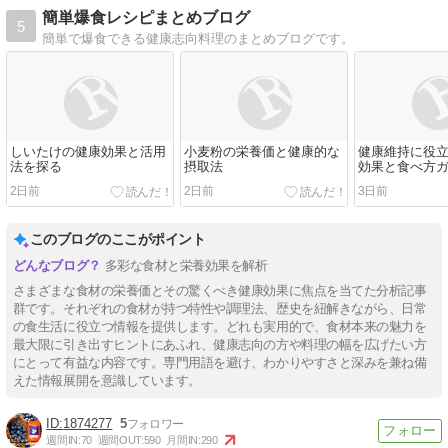
簡単爆食レシピまとめブログ
5
簡単で爆食できる健康志向料理のまとめブログです。
しいたけの健康効果と活用
小麦粉の栄養価と健康的な
健康維持に役
法を探る
摂取法
効果と食べ方
2日前
2日前
3日前
このブログのここがポイント
多彩な食材と栄養効果を解析
さまざまな食材の栄養価とその驚くべき健康効果に焦点を当てた分析記事
群です。それぞれの食材が持つ特性や調理法、歴史を紐解きながら、日常
の食生活に役立つ情報を提供します。どれも実用的で、食材本来の魅力を
最大限に引き出すヒントにあふれ、健康志向の方や料理の幅を広げたい方
にとって有益な内容です。専門用語を避け、わかりやすさと深みを兼ね備
えた情報展開を意識しています。
1874277
5
週間IN:
70
週間OUT:
590
月間IN:
290