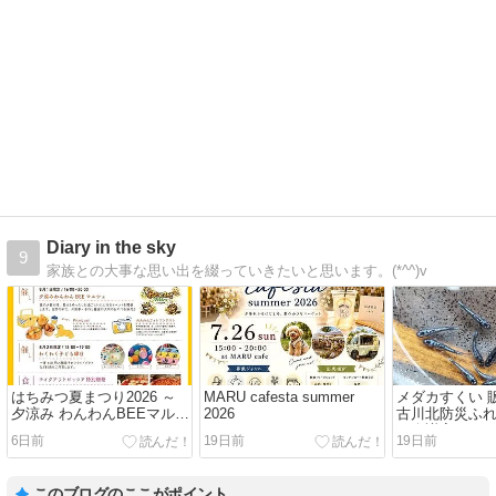
Diary in the sky
9
家族との大事な思い出を綴っていきたいと思います。(*^^)v
はちみつ夏まつり2026 ～
MARU cafesta summer
メダカすくい 
夕涼み わんわんBEEマルシ
2026
古川北防災ふ
ェ～
ー会議室
6日前
19日前
19日前
このブログのここがポイント