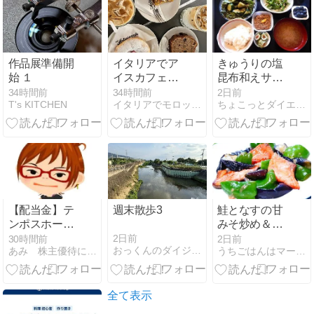
作品展準備開
イタリアでア
きゅうりの塩
始 １
イスカフェラ
昆布和えサラ
テ
ダ
34時間前
34時間前
2日前
T's KITCHEN
イタリアでモロッコごはん
ちょこっとダイエット塾
【配当金】テ
週末散歩3
鮭となすの甘
ンポスホール
みそ炒め＆ゆ
ディングス・
でキャベツの
2日前
30時間前
2日前
おっくんのダイジョウブろぐ
あみ 株主優待にあこがれて〜 節約＆お得を楽しむ
うちごはんはマーシャもいっしょ♪
東建コーポレ
ゆかりあえ
ーション
全て表示