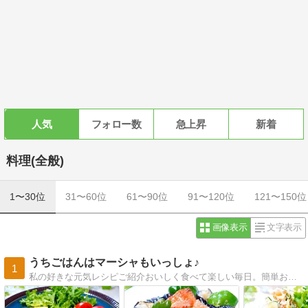
人気
フォロー数
急上昇
新着
料理(全般)
1〜30位
31〜60位
61〜90位
91〜120位
121〜150位
画像表示
文字表示
うちごはんはマーシャもいっしょ♪
1
私の好きな元気レシピご紹介おいしく食べて楽しい毎日。簡単おかず＆ラクラク献立。