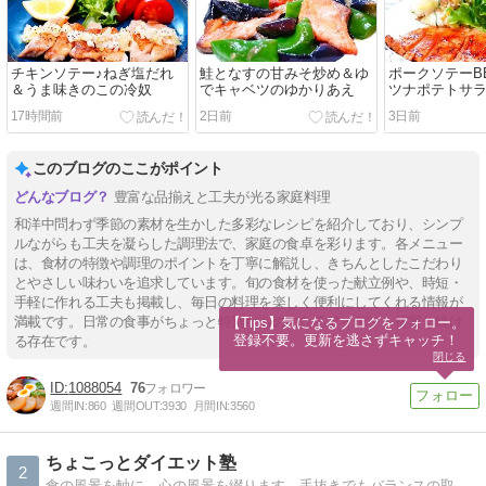
チキンソテー♪ねぎ塩だれ
鮭となすの甘みそ炒め＆ゆ
ポークソテーB
＆うま味きのこの冷奴
でキャベツのゆかりあえ
ツナポテトサ
17時間前
2日前
3日前
このブログのここがポイント
豊富な品揃えと工夫が光る家庭料理
和洋中問わず季節の素材を生かした多彩なレシピを紹介しており、シンプ
ルながらも工夫を凝らした調理法で、家庭の食卓を彩ります。各メニュー
は、食材の特徴や調理のポイントを丁寧に解説し、きちんとしたこだわり
とやさしい味わいを追求しています。旬の食材を使った献立例や、時短・
手軽に作れる工夫も掲載し、毎日の料理を楽しく便利にしてくれる情報が
満載です。日常の食事がちょっと特別なものになるアイデアを提案し続け
【Tips】気になるブログをフォロー。

登録不要。更新を逃さずキャッチ！
る存在です。
閉じる
1088054
76
週間IN:
860
週間OUT:
3930
月間IN:
3560
ちょこっとダイエット塾
2
食の風景を軸に、心の風景を綴ります。手抜きでもバランスの取れた朝食、大人弁当、旅の記録など、季節の風をお届け！