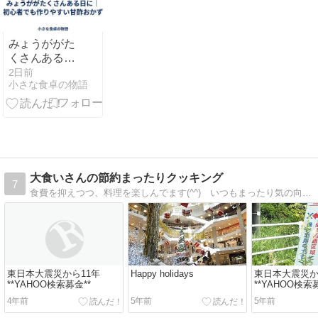
みょうががた
くさんある日
に｜初心者で
2日前
小さな食卓の物語
も作りやすい
甘酢おかず
大食いさんの節約まったりクッキング
7
食費を抑えつつ、料理を楽しんでます(^^) いつもまったり気の向くまま…
東日本大震災から11年
Happy holidays
東日本大震災
**YAHOO検索募金**
**YAHOO検索
4年前
5年前
5年前