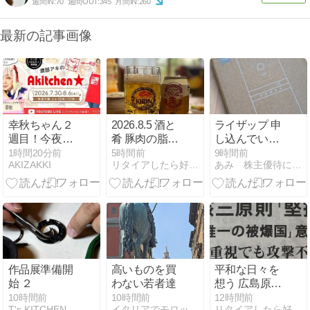
週間IN:
70
週間OUT:
345
月間IN:
260
最新の記事画像
幸秋ちゃん２
2026.8.5 酒と
ライザップ 申
週目！今夜は
肴 豚肉の脂身
し込んでいた
何のコス？！
で動脈硬化ま
優待到着
1時間20分前
5時間前
9時間前
AKIZAKKI
リタイアしたら好きな音楽で散歩するんだ
あみ 株主優待にあこがれて〜 節約＆お得を楽しむ
肉じゃがなら
っしぐら^^;
ぬ･･･ツナじゃ
が！
作品展準備開
高いものを買
平和な日々を
始 ２
わない若者達
想う 広島原爆
投下の日
10時間前
10時間前
12時間前
T's KITCHEN
イタリアでモロッコごはん
リタイアしたら好きな音楽で散歩するんだ