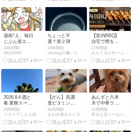
漫画｢え、毎日
ちょっと不
【室内BBQ】
じぶん省エネ
運？第２弾
自宅で煙を抑
飯ですが？｣第
えて楽しむ！
23時間前
24時間前
27時間前
AKIZAKKI
ufumegの書いたり、作ったり・・・
みらくるかれーぶっく | しあわせのスパイスをひとくち
5話！
山善の電気七
輪を本音レビ
ュー
2026.8.4 酒と
【がん】高濃
あんずと六本
肴 業務スーパ
度ビタミンC
木で中華ラン
ーのカレール
点滴で確認し
チ
29時間前
31時間前
31時間前
リタイアしたら好きな音楽で散歩するんだ
まねき猫ホスピタル院長 獣医師石井万寿美 動物と一緒に。
幸せな日々〜おいしいレシピとヨーキー達
ーが美味しい
たい「ビタミ
ンC製剤の品
質」