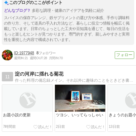
このブログのここがポイント
多彩な調理・健康のアイデアを気軽に紹介
スパイスの保存アレンジ、鉄サプリメントの選び方や体感、手作り調味料
の作り方、そして道具の手入れ方法など、暮らしに役立つ情報を幅広く掲
載しています。日常のちょっとした工夫や豆知識を通じて、毎日の生活を
もっと楽しむヒントが見つかります。専門的すぎず、親しみやすさと実用
性を重視した内容で構成されています。
1977948
8
週間IN:
21
週間OUT:
28
月間IN:
70
淀の河岸に揺れる菊花
11
作った料理の備忘録メイン。それ以外に趣味のことをときどき書いています。
お題小説の更新
ツヨシ、いってらっしゃい
きょうのお題
7時間前
2日前
13日前