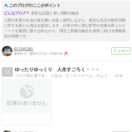
このブログのここがポイント
多彩な話題と深い洞察が融合
人間の本質や社会の振る舞いを鋭く描写しながら、身近な生活や創作活動
に対する新たな視点を提供します。日常の中に潜む哲学や共感を呼ぶエピ
ソードを随所に散りばめながら、理念と実践の融合を追求し続ける情報発
信が特徴です。
2141281
週間IN:
21
週間OUT:
112
月間IN:
56
ゆったりゆっくり 人生すごろく・・・
12
ブログ初心者です。 人生は「すごろくゲーム」のよう・・行きつ戻りつ・・シニア人生を明るく楽しく生きる為のブログです。 よろしくお願いいたします。