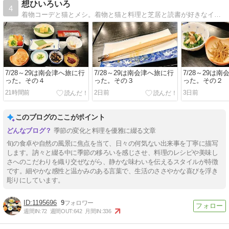
想ひいろいろ
4
着物コーデと猫とメシ。着物と猫と料理と芝居と読書が好きなインドア人間の日々の記録。毎日更新してます。
7/28～29は南会津へ旅に行
7/28～29は南会津へ旅に行
7/28～29は
った。その４
った。その３
った。その２
21時間前
2日前
3日前
このブログのここがポイント
季節の変化と料理を優雅に綴る文章
旬の食卓や自然の風景に焦点を当て、日々の何気ない出来事を丁寧に描写
します。訥々と綴る中に季節の移ろいを感じさせ、料理のレシピや美味し
さへのこだわりを織り交ぜながら、静かな味わいを伝えるスタイルが特徴
です。細やかな感性と温かみのある言葉で、生活のささやかな喜びを浮き
彫りにしています。
1195696
9
週間IN:
72
週間OUT:
642
月間IN:
336