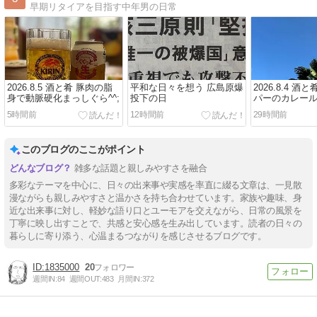
早期リタイアを目指す中年男の日常
2026.8.5 酒と肴 豚肉の脂
平和な日々を想う 広島原爆
2026.8.4 酒
身で動脈硬化まっしぐら^^;
投下の日
パーのカレー
い
5時間前
12時間前
29時間前
このブログのここがポイント
雑多な話題と親しみやすさを融合
多彩なテーマを中心に、日々の出来事や実感を率直に綴る文章は、一見散
漫ながらも親しみやすさと温かさを持ち合わせています。家族や趣味、身
近な出来事に対し、軽妙な語り口とユーモアを交えながら、日常の風景を
丁寧に映し出すことで、共感と安心感を生み出しています。読者の日々の
暮らしに寄り添う、心温まるつながりを感じさせるブログです。
1835000
20
週間IN:
84
週間OUT:
483
月間IN:
372