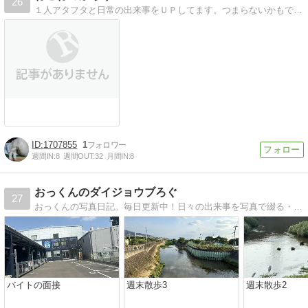
26
１人アタフタと日常の出来事をＵＰしてます。つまらないかもですが、よろしくデス！
1707855
1
週間IN:
8
週間OUT:
32
月間IN:
8
おっくんのダイジョウブろぐ
27
おっくんの写真日記。毎日更新中！日々の出来事を写真で綴る・・・“おっくんのちょっとすいませ〜ん”引越しました。
バイトの面接
週末散歩3
週末散歩2