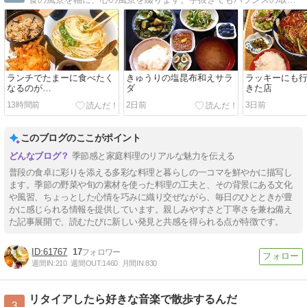
ランチでたまーに食べたく
きゅうりの塩昆布和えサラ
ラッキーにも
なるのが…
ダ
きた店
13時間前
2日前
3日前
このブログのここがポイント
季節感と家庭料理のリアルな魅力を伝える
普段の食卓に彩りを添える多彩な料理と暮らしの一コマを鮮やかに描写し
ます。季節の野菜や旬の素材を使った料理の工夫と、その背景にある文化
や風習、ちょっとした心情を巧みに織り交ぜながら、毎日のひとときが豊
かに感じられる情報を提供しています。親しみやすさと丁寧さを兼ね備え
た記事展開で、読むたびに新しい発見と共感を得られる点が特徴です。
61767
17
週間IN:
210
週間OUT:
1460
月間IN:
830
リタイアしたら好きな音楽で散歩するんだ
3