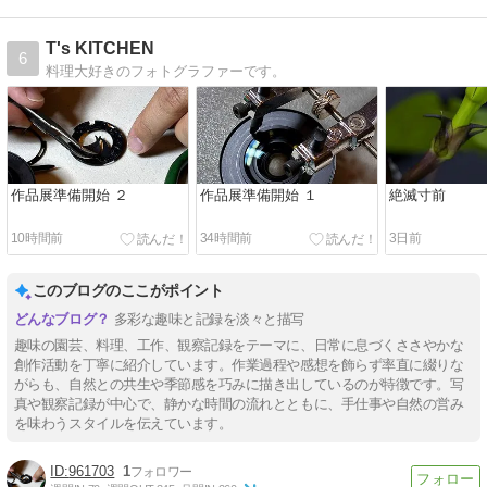
T's KITCHEN
6
料理大好きのフォトグラファーです。
作品展準備開始 ２
作品展準備開始 １
絶滅寸前
10時間前
34時間前
3日前
このブログのここがポイント
多彩な趣味と記録を淡々と描写
趣味の園芸、料理、工作、観察記録をテーマに、日常に息づくささやかな
創作活動を丁寧に紹介しています。作業過程や感想を飾らず率直に綴りな
がらも、自然との共生や季節感を巧みに描き出しているのが特徴です。写
真や観察記録が中心で、静かな時間の流れとともに、手仕事や自然の営み
を味わうスタイルを伝えています。
961703
1