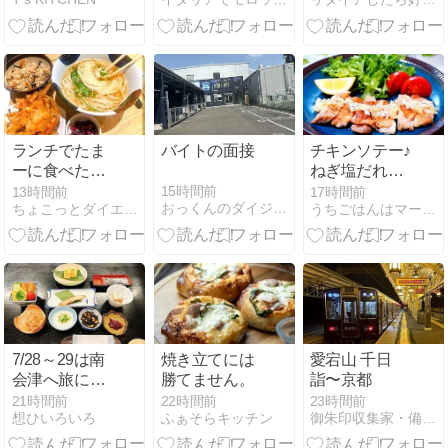
ランチでたま
バイトの面接
チキンソテー♪
ーに食べたく
ねぎ塩だれ＆
なるのが…
うま味きのこ
15時間前
13時間前
17時間前
おっくんのダイジョウブろぐ
ちょこっとダイエット塾
うちごはんはマーシャもいっしょ♪
の冷奴
7/28～29は南
焼き立てには
愛宕山 千日
会津へ旅に行
勝てません。
詣〜京都
った。その４
21時間前
22時間前
23時間前
想ひいろいろ
ふぁそらキッチン
御朱印収集家・備忘録