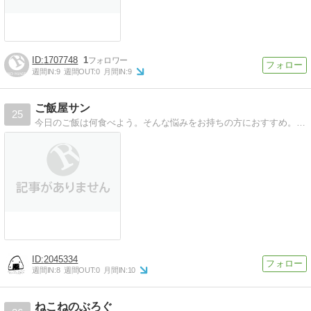
1707748
1
週間IN:
9
週間OUT:
0
月間IN:
9
ご飯屋サン
25
今日のご飯は何食べよう。そんな悩みをお持ちの方におすすめ。ラーメン、うどん、カレー、そば、中華、韓国料理、喫茶店、パン屋、カフェetc…美味しいご飯屋さんやレシピを東海エリアでまとめてました。
2045334
週間IN:
8
週間OUT:
0
月間IN:
10
ねこねのぶろぐ