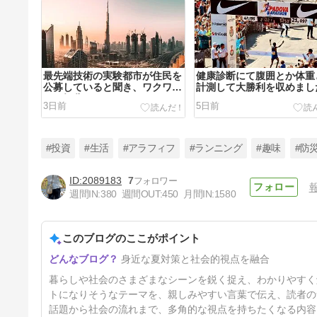
最先端技術の実験都市が住民を
健康診断にて腹囲とか体重
公募していると聞き、ワクワク
計測して大勝利を収めまし
した気分になりました
3日前
5日前
#投資
#生活
#アラフィフ
#ランニング
#趣味
#防
2089183
7
週間IN:
380
週間OUT:
450
月間IN:
1580
皇居とか代々木公園とか駒沢オ
リンピック公園とか、ランナー
がたくさん集まる場所で走って
このブログのここがポイント
12日前
みて
身近な夏対策と社会的視点を融合
暮らしや社会のさまざまなシーンを鋭く捉え、わかりやすく
トになりそうなテーマを、親しみやすい言葉で伝え、読者の
話題から社会の流れまで、多角的な視点を持ちたくなる内容