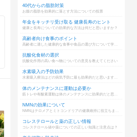
40代からの脂肪対策
お腹の脂肪を効果的に落とす方法についての投票
年金をキッチリ受け取る 健康長寿のヒント
健康と長寿についての効果的な方法は何だと思いますか？
高齢者向け食事のポイント
高齢者に適した健康的な食事や食品の選び方について学びましょう
抗酸化食材の選択
抗酸化作用の高い食べ物についての意見を教えてください
水素吸入の予防効果
水素吸入療法はどの病気予防に最も効果的だと思いますか？
体のメンテナンスに運動は必要か
筋トレや有酸素運動は体のメンテナンスに効果的だと思いますか？
NMNの効果について
NMNはテロメアとミトコンドリアの健康維持に役立ちます。あなたはどの効果に興味がありますか？
コレステロールと薬の正しい情報
コレステロール値や薬についての正しい知識と注意点は？