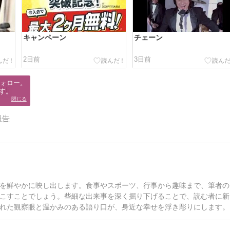
キャンペーン
チェーン
2日前
3日前
ォロー。

#dj
す。
閉じる
報告
を鮮やかに映し出します。食事やスポーツ、行事から趣味まで、筆者の
こすことでしょう。些細な出来事を深く掘り下げることで、読む者に新
れた観察眼と温かみのある語り口が、身近な幸せを浮き彫りにします。