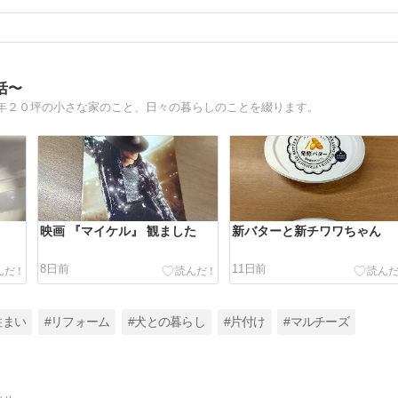
活〜
年２０坪の小さな家のこと、日々の暮らしのことを綴ります。
映画 『マイケル』 観ました
新バターと新チワワちゃん
8日前
11日前
住まい
#リフォーム
#犬との暮らし
#片付け
#マルチーズ