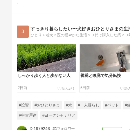
すっきり暮らしたい〜犬好きおひとりさまの生
3
ひとり＋老犬２匹の穏やかな生活５０代で購入した築２０
しっかり歩く人と歩かない人
視覚と嗅覚で気分転換
2日前
5日前
#投資
#おひとりさま
#犬
#一人暮らし
#ペット
#
#中古戸建
#ヨークシャテリア
1979246
21