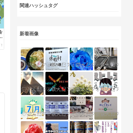
関連ハッシュタグ
を
新着画像
い