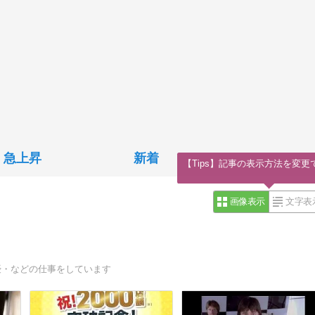
急上昇
新着
【Tips】記事の表示方法を変更
画像表示
文字表
優・などの仕事をしています