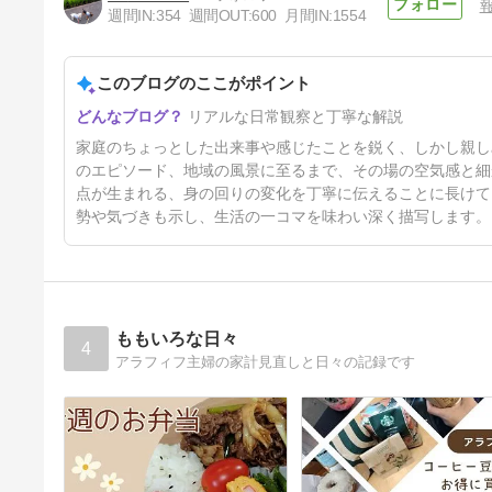
アンテナ工事
週間IN:
354
週間OUT:
600
月間IN:
1554
14日前
このブログのここがポイント
リアルな日常観察と丁寧な解説
家庭のちょっとした出来事や感じたことを鋭く、しかし親し
のエピソード、地域の風景に至るまで、その場の空気感と細
点が生まれる、身の回りの変化を丁寧に伝えることに長けて
勢や気づきも示し、生活の一コマを味わい深く描写します。
ももいろな日々
4
アラフィフ主婦の家計見直しと日々の記録です