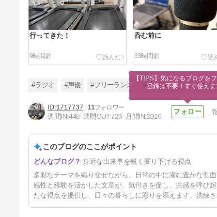
行ってきた！
呑む前に
9時間前
33時間前
【TIPS】気になるブログをフ
#ラジオ
#声優
#フリーランス
#mc
#ナレーション
登録は不要！すぐ使えま
1717737
11
週間IN:
448
週間OUT:
728
月間IN:
2016
週末は
このブログのここがポイント
4日前
身近な出来事を鋭く掘り下げる視点
多彩なテーマを織り交ぜながら、日常の中に潜む豊かな側面
感性と経験を活かした文章が、気付きを促し、共感を呼び起
たな視点を提供し、日々の暮らしに彩りを添えます。洗練さ