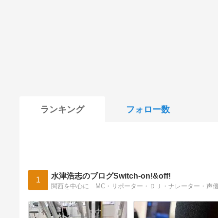
ランキング
フォロー数
水津浩志のブログSwitch-on!&off!
1
関西を中心に MC・リポーター・ＤＪ・ナレーター・声