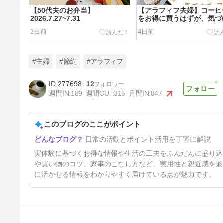
【50代夫のお弁当】
【アラフィフ夫婦】コーヒ
2026.7.27~7.31
をお得に買うはずが、気づ
スタバにハマっていました
2日前
4日前
#主婦
#節約
#アラフィフ
277698
12
週間IN:
189
週間OUT:
315
月間IN:
847
アラフィフ夫婦の【ウエル活】
2026年7月
このブログのここがポイント
19日前
日常の活動とポイント活用を丁寧に解説
実体験に基づくお得な情報や生活の工夫をふんだんに盛り込
や買い物のコツ、家事のこなし方など、実用性と親近感を兼
に活かせる情報をわかりやすく届けている点が魅力です。