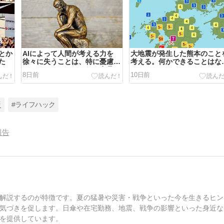
とか
AIによって人間が考える力を
大地震が発生した熊本のこと
た
徐々に失うことは、特に憂慮す
考える。何かできることはな
べきことではないという意見
かと
8日前
10日前
災
#ライフハック
報告
解説するのが特徴です。夏の猛暑や災害・戦争といった今を生きるヒン
気づきを促します。日傘や在宅勤務、地震、戦争の影響といった身近な
を提供しています。