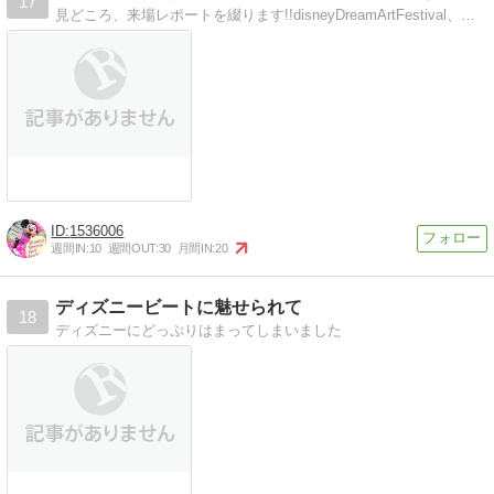
17
見どころ、来場レポートを綴ります!!disneyDreamArtFestival、来場予約特典等の情報もあり！
1536006
週間IN:
10
週間OUT:
30
月間IN:
20
ディズニービートに魅せられて
18
ディズニーにどっぷりはまってしまいました