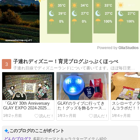
Powered by 
GliaStudios
Mute
子連れディズニー！育児ブログぷっぷくほっぺ
3
子連れ目線でディズニーランドについて書いてます。ほぼ毎日更新(´-｀)
「GLAY 30th Anniversary
GLAYのライブに行ってき
スシローでノ
GLAY EXPO 2024-2025」
た！グッズを飾るケースは
んコラボだ！
いってきたー！
セリアで。
1年2ヶ月前
1年3ヶ月前
1年4ヶ月前
このブログのここがポイント
多彩なテーマとキャラクターアイテム紹介