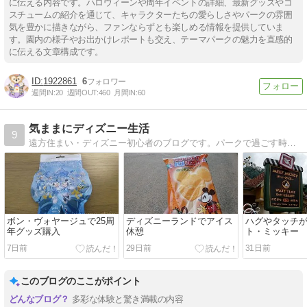
に伝える内容です。ハロウィーンや周年イベントの詳細、最新グッズやコ
スチュームの紹介を通じて、キャラクターたちの愛らしさやパークの雰囲
気を豊かに描きながら、ファンならずとも楽しめる情報を提供していま
す。園内の様子やお出かけレポートも交え、テーマパークの魅力を直感的
に伝える文章構成です。
1922861
6
週間IN:
20
週間OUT:
460
月間IN:
60
気ままにディズニー生活
9
遠方住まい・ディズニー初心者のブログです。パークで過ごす時間が大好きです。
ボン・ヴォヤージュで25周
ディズニーランドでアイス
ハグやタッチ
年グッズ購入
休憩
ト・ミッキー
7日前
29日前
31日前
このブログのここがポイント
多彩な体験と驚き満載の内容