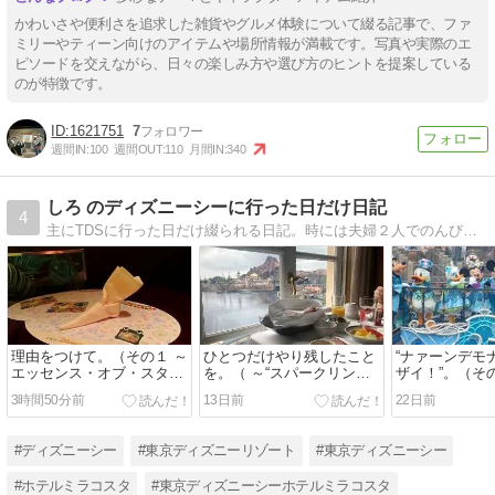
かわいさや便利さを追求した雑貨やグルメ体験について綴る記事で、ファ
ミリーやティーン向けのアイテムや場所情報が満載です。写真や実際のエ
ピソードを交えながら、日々の楽しみ方や選び方のヒントを提案している
のが特徴です。
1621751
7
週間IN:
100
週間OUT:
110
月間IN:
340
しろ のディズニーシーに行った日だけ日記
4
主にTDSに行った日だけ綴られる日記。時には夫婦２人でのんびり行く東京ディズニーリゾート紀行になったりもします。
理由をつけて。（その１ ～
ひとつだけやり残したこと
“ナァーンデモ
エッセンス・オブ・スタイ
を。（ ～“スパークリン
ザイ！”。（そ
リッシュキュイジーヌ”カン
グ・ジュビリー”セレブレー
ーヴ！～シー
3時間50分前
13日前
22日前
ナ” と 本日の部屋 など）
ション など）
ームス～ など
#ディズニーシー
#東京ディズニーリゾート
#東京ディズニーシー
#ホテルミラコスタ
#東京ディズニーシーホテルミラコスタ