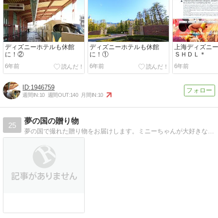
ディズニーホテルも休館
ディズニーホテルも休館
上海ディズニ
に！②
に！①
ＳＨＤＬ＊
6年前
6年前
6年前
1946759
週間IN:
10
週間OUT:
140
月間IN:
10
夢の国の贈り物
25
夢の国で撮れた贈り物をお届けします。ミニーちゃんが大好きな、パパ鉄です。ミニーちゃんの可愛い瞬間を皆様にお届けできればと思います。