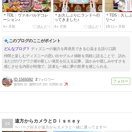
＊TDL：ヴァネパルデコレ
＊お久しぶりにランドへ行
＊TDS：久しぶ
ーション♪
ってきました♪
リへ♪
4ヶ月前
4ヶ月前
1年11ヶ月前
このブログのここがポイント
ディズニーの魅力を再発見できる心温まる語り口調
仲間と楽しむディズニーの思い出やグルメ体験を気軽に語ることで、訪れ
るたびのワクワク感や新しい発見を伝える記事。温かみや親しみやすさを
感じさせる内容が特徴で、読者も一緒に夢の世界を感じられる。
1565092
2
週間IN:
10
週間OUT:
150
月間IN:
10
遠方からカメラとＤｉｓｎｅｙ
24
〜パーク好きが遠方からカメラと一緒に通ってます〜