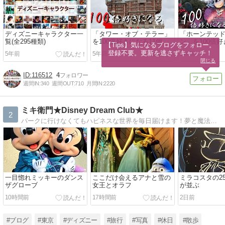
ディズニーキャラクター一
「タワー・オブ・テラー」
「ホーンテッ
覧(全295種類)
を100倍好きになる11個の
ン」を100倍好
【Tips】気になるブログをフォロー。

ポイント
のポイント
登録不要。更新を逃さずキャッチ！
5年前
5年前
5年前
閉じる
116512
4
週間IN:
340
週間OUT:
710
月間IN:
2220
ミキ衛門★Disney Dream Club★
2
パークに行けなくてもハピネスな世界を毎日届けます！夢と魔法のディズニーリゾートをみなさんと一緒に！夢の王国と魅力ある魔法の世界へ
一目惚れミッキーのダンス
ここだけ会えるアナと雪の
ミラコスタの2
ザグローブ
女王とオラフ
が並ぶ
10時間前
17時間前
2日前
#ブログ
#東京
#ディズニー
#旅行
#写真
#休日
#散歩