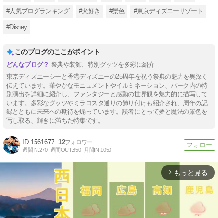
#人気ブログランキング
#犬好き
#景色
#東京ディズニーリゾート
#Disney
このブログのここがポイント
祭典や装飾、特別グッツを多彩に紹介
東京ディズニーシーと香港ディズニーの25周年を祝う祭典の魅力を奥深く
伝えています。華やかなモニュメントやイルミネーション、パーク内の特
別演出を詳細に紹介し、ファンタジーと感動の世界観を魅力的に描写して
います。多彩なグッツやミラコスタ通りの飾り付けも紹介され、周年の記
録とともに未来への期待を煽っています。読者にとって夢と魔法の景色を
写し取る、輝きに満ちた特集です。
1561677
12
週間IN:
270
週間OUT:
850
月間IN:
1050
もっと見る
arrow_forward_ios