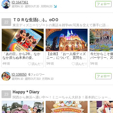
1647361
週間IN:
10
週間OUT:
20
月間IN:
20
ＴＤＲな生活(-_-).。oOＯ
22
東京ディズニーリゾートの裏話＆雑学etc写真を交えて勝手に語ります。ダラダラ更新中〜。Twitterもやってます
「あの日」から2年。なか
【企画】「お一人様ディズ
今だからこそ
なか戻らぬ本来の姿。
ニー」について、質問を募
バーサリー。2
集します
りがとう」。
4年前
5年前
5年前
108050
6
週間IN:
10
週間OUT:
310
月間IN:
10
Happy＊Diary
23
関西から舞浜へ通い中〜！ミニーちゃん大好き！基本的にショーパレ、グリがメインです。