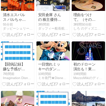
清水エスパル
安田倉庫 さん
理由をつけ
ス パルちゃん
の 株主優待が
て。（その１
とピカルちゃ
届きました
～エッセン
55分前
3時間前
3時間50分前
ダッピーシェリーブルーくんディズニーダッフィーバラhappy
ダッフィー船長航海記
しろ のディズニーシーに行った日だけ日記
んの応援ドリ
ス・オブ・ス
ンク HUBアス
タイリッシュ
ティ静岡店
キュイジー
ヌ”カンナ” と
本日の部屋 な
ど）
【闘病記録】
一目惚れミッ
初のドローン
嫌な予感がし
キーのダンス
演出も！東京
ていた血液科
ザグローブ
ディズニーラ
7時間前
10時間前
19時間前
Imagination Disney Dream
ミキ衛門★Disney Dream Club★
MezzoMikiのディズニーブログ
ンド「Reach
for the
Stars:Everlasting
Dreams」