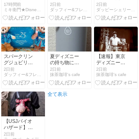
なことを伝え
女王とオラフ
ロウィーン
イベント in け
17時間前
2日前
2日前
るツアー”を実
ミキ衛門★Disney Dream Club★
ダッフィー&フレンズ好きの1人ディズニー
ダッピーシェリーブルーくんディズニーダッフィーバラhappy
やき通り パル
施中
ちゃん レジェ
ンド ＃ココに
もエスパルス
スパークリン
夏ディズニー
【速報】東京
グジュビリー
の持ち物に追
ディズニーシ
ミュージック
加！広口だか
ーのインディ
2日前
2日前
2日前
ダッフィー&フレンズ好きの1人ディズニー
抹茶珈琲's cafe
抹茶珈琲's cafe
アルバム
ら氷がスルッ
ージョーンズ
と入るボトル
のアトラクシ
【8月までポ
ョン、帰って
イント10
くる日、決
全て表示
倍！】
定！！！
【USJバイオ
ハザード】闇
を這う捕食
2日前