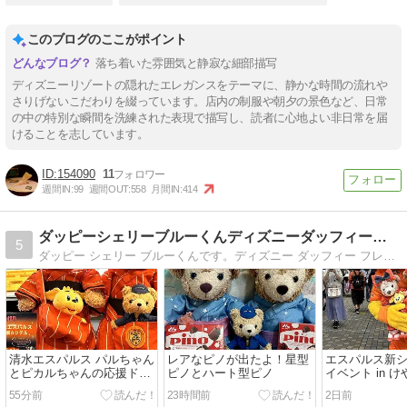
このブログのここがポイント
落ち着いた雰囲気と静寂な細部描写
ディズニーリゾートの隠れたエレガンスをテーマに、静かな時間の流れや
さりげないこだわりを綴っています。店内の制服や朝夕の景色など、日常
の中の特別な瞬間を洗練された表現で描写し、読者に心地よい非日常を届
けることを志しています。
154090
11
週間IN:
99
週間OUT:
558
月間IN:
414
ダッピーシェリーブルーくんディズニーダッフィーバラhappy
5
ダッピー シェリー ブルーくんです。ディズニー ダッフィー フレンズ お出かけ お泊りディズニー お庭のバラのこと ブルーインパルスも登場するよ！ happyのたねを見つけて みんなにパワーを届けるよ
清水エスパルス パルちゃん
レアなピノが出たよ！星型
エスパルス新
とピカルちゃんの応援ドリ
ピノとハート型ピノ
イベント in 
ンク HUBアスティ静岡店
ルちゃん レジ
55分前
23時間前
2日前
コにもエスパ