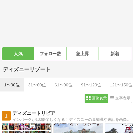
人気
フォロー数
急上昇
新着
ディズニーリゾート
1〜30位
31〜60位
61〜90位
91〜120位
121〜150位
画像表示
文字表示
ディズニートリビア
1
インパークが100倍楽しくなる！ディズニーの豆知識や裏話を画像付きで解説します！