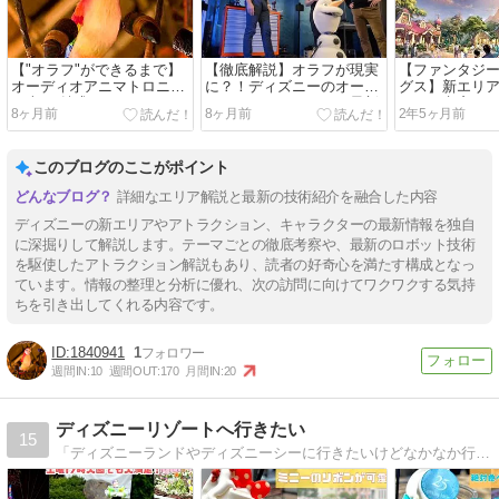
【"オラフ"ができるまで】
【徹底解説】オラフが現実
【ファンタジ
オーディオアニマトロニク
に？！ディズニーのオーデ
グス】新エリ
ス史I〜魅惑のチキルーム〜
ィオアニマトロニクス最新
細かく考察〜
8ヶ月前
8ヶ月前
2年5ヶ月前
型(オラフ)が公開。
の森編〜
このブログのここがポイント
詳細なエリア解説と最新の技術紹介を融合した内容
ディズニーの新エリアやアトラクション、キャラクターの最新情報を独自
に深掘りして解説します。テーマごとの徹底考察や、最新のロボット技術
を駆使したアトラクション解説もあり、読者の好奇心を満たす構成となっ
ています。情報の整理と分析に優れ、次の訪問に向けてワクワクする気持
ちを引き出してくれる内容です。
1840941
1
週間IN:
10
週間OUT:
170
月間IN:
20
ディズニーリゾートへ行きたい
15
「ディズニーランドやディズニーシーに行きたいけどなかなか行けない」東京ディズニーリゾートを訪れた時により楽しめるように、 貴重な時間を使って当ブログを訪れていただいた皆様と、ー緒にディズニーを楽しむためのブログにしていきます。