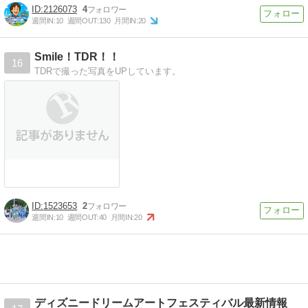
2126073
4
週間IN:
10
週間OUT:
130
月間IN:
20
Smile！TDR！！
16
TDRで撮った写真をUPしています。
1523653
2
週間IN:
10
週間OUT:
40
月間IN:
20
ディズニードリームアートフェスティバル最新情報