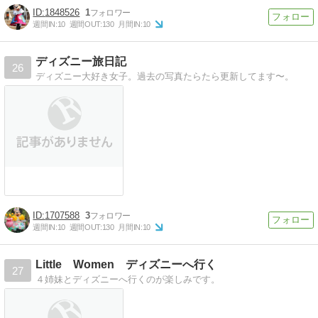
1848526
1
週間IN:
10
週間OUT:
130
月間IN:
10
ディズニー旅日記
26
ディズニー大好き女子。過去の写真たらたら更新してます〜。
1707588
3
週間IN:
10
週間OUT:
130
月間IN:
10
Little Women ディズニーへ行く
27
４姉妹とディズニーへ行くのが楽しみです。