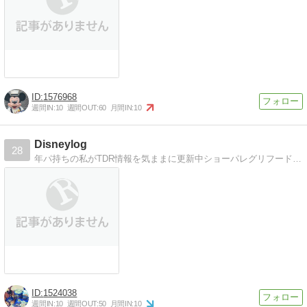
1576968
週間IN:
10
週間OUT:
60
月間IN:
10
Disneylog
28
年パ持ちの私がTDR情報を気ままに更新中ショーパレグリフードグッズetc 今後のインパのご参考になれば
1524038
週間IN:
10
週間OUT:
50
月間IN:
10