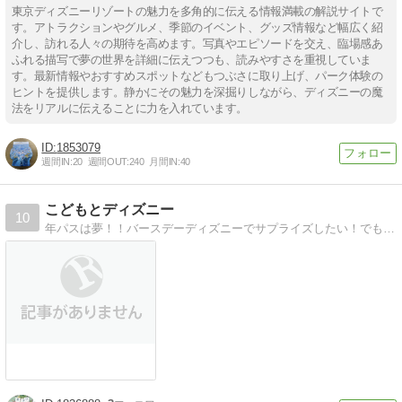
東京ディズニーリゾートの魅力を多角的に伝える情報満載の解説サイトで
す。アトラクションやグルメ、季節のイベント、グッズ情報など幅広く紹
介し、訪れる人々の期待を高めます。写真やエピソードを交え、臨場感あ
ふれる描写で夢の世界を詳細に伝えつつも、読みやすさを重視していま
す。最新情報やおすすめスポットなどもつぶさに取り上げ、パーク体験の
ヒントを提供します。静かにその魅力を深掘りしながら、ディズニーの魔
法をリアルに伝えることに力を入れています。
1853079
週間IN:
20
週間OUT:
240
月間IN:
40
こどもとディズニー
10
年パスは夢！！バースデーディズニーでサプライズしたい！でも、予算もある！がんばるぞー！