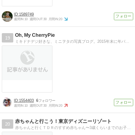
1589749
週間IN:
10
週間OUT:
30
月間IN:
20
Oh, My CherryPie
19
ミキドナデジ好きな、ミニヲタの写真ブログ。2015年末に年パス復帰！色々な感覚を取り戻そうと、奮闘中。
1554403
6
週間IN:
10
週間OUT:
30
月間IN:
20
赤ちゃんと行こう！東京ディズニーリゾート
20
赤ちゃんと行くＴＤＲのすすめ赤ちゃん〜3歳くらいまでのお子さんと行くＴＤＲの魅力を紹介します