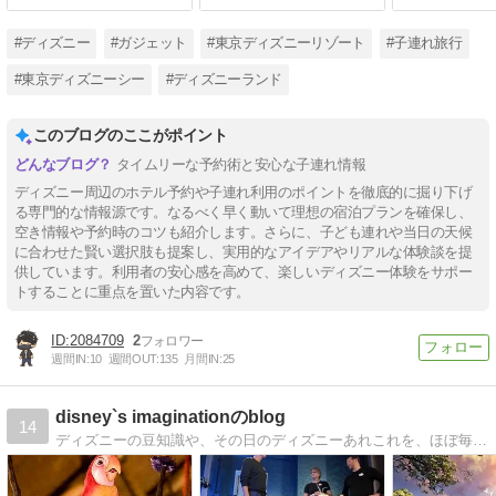
底比較
子連れにおす
#ディズニー
#ガジェット
#東京ディズニーリゾート
#子連れ旅行
#東京ディズニーシー
#ディズニーランド
このブログのここがポイント
タイムリーな予約術と安心な子連れ情報
ディズニー周辺のホテル予約や子連れ利用のポイントを徹底的に掘り下げ
る専門的な情報源です。なるべく早く動いて理想の宿泊プランを確保し、
空き情報や予約時のコツも紹介します。さらに、子ども連れや当日の天候
に合わせた賢い選択肢も提案し、実用的なアイデアやリアルな体験談を提
供しています。利用者の安心感を高めて、楽しいディズニー体験をサポー
トすることに重点を置いた内容です。
2084709
2
週間IN:
10
週間OUT:
135
月間IN:
25
disney`s imaginationのblog
14
ディズニーの豆知識や、その日のディズニーあれこれを、ほぼ毎日お届けします。まだまだ皆さんには追いつきませんが、少しでも皆さんが楽しめるよう頑張ります!