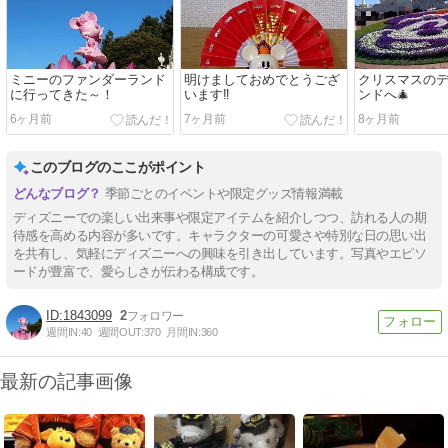
ミニーのファンダーランド
明けましておめでとうござ
クリスマスの
に行ってきた～！
います‼️
ンドへ🎄
6ヶ月前
7ヶ月前
8ヶ月前
このブログのここがポイント
季節ごとのイベントや限定グッズ情報満載
ディズニーでの楽しい出来事や限定アイテムを紹介しつつ、訪れる人の期
待感を高める内容が多いです。キャラクターの可愛さや特別な日の思い出
を共有し、気軽にディズニーへの興味を引き出しています。写真やエピソ
ードが豊富で、愛らしさが伝わる構成です。
1843099
2
週間IN:
40
週間OUT:
370
月間IN:
360
最新の記事画像