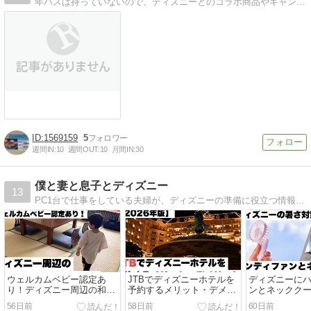
年パスは持っていないので、ディズニーとのコラボ商品やキャンペーンを紹介しているブログです。
1569159
5
週間IN:
10
週間OUT:
10
月間IN:
30
僕と妻と息子とディズニー
13
PC1台で仕事をしている夫婦が、ディズニーの準備に役立つ情報を発信中！ホテルレビューやおすすめのパークフード、ディズニーで役立つアイテムを紹介しています。ディズニーに行く前に、ぜひ当ブログを見に来てください。
ウェルカムベビー認定あ
JTBでディズニーホテルを
ディズニーに
り！ディズニー周辺の和室
予約するメリット・デメリ
ンとネックク
ホテルおすすめ5選
ット【2026年版】公式・楽
を持っていく？【
56日前
58日前
60日前
【2026】
天・じゃらんとの違いを徹
夏】シーン別