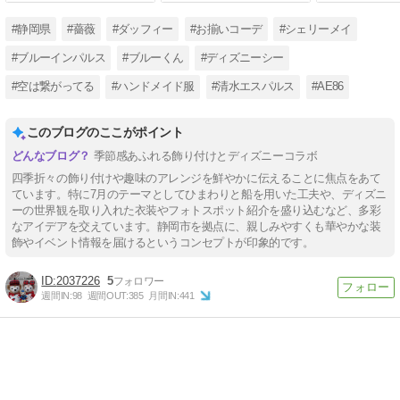
#静岡県
#薔薇
#ダッフィー
#お揃いコーデ
#シェリーメイ
#ブルーインパルス
#ブルーくん
#ディズニーシー
#空は繋がってる
#ハンドメイド服
#清水エスパルス
#AE86
このブログのここがポイント
季節感あふれる飾り付けとディズニーコラボ
四季折々の飾り付けや趣味のアレンジを鮮やかに伝えることに焦点をあて
ています。特に7月のテーマとしてひまわりと船を用いた工夫や、ディズニ
ーの世界観を取り入れた衣装やフォトスポット紹介を盛り込むなど、多彩
なアイデアを交えています。静岡市を拠点に、親しみやすくも華やかな装
飾やイベント情報を届けるというコンセプトが印象的です。
2037226
5
週間IN:
98
週間OUT:
385
月間IN:
441