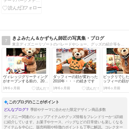
テーマパークメディア ハピエル USJ情報
者“リッカ
ー”が驚異の再
現度でポップ
コーンバケツ
になって新登
場！
きよみたん＆かずちん師匠の写真集・ブログ
7
東京ディズニーリゾートのパレードやショー、グッズの紹介等を掲載しています。ダッフィーやディズニーベアの、懐かしのグッズも紹介しているので探してみてね。
ヴィレッジグリーティング
ダッフィーの顔が変わった
ビックリでし
がオープンする前の、2011
2010年・・・の続きです
ッフィーの顔
年のダッフィーのグリーテ
2010年3月のこ
1年6ヶ月前
1年6ヶ月前
1年6ヶ月前
ィング
このブログのここがポイント
季節やテーマに合わせた限定デザイン商品多数
ディズニー関連のショップアイテムやグッズ情報をフレンドリーかつ詳細
に紹介しています。お菓子やケース、バッグなどの日常使いも楽しくなる
アイテムを中心に、販売時期や特徴のポイントも丁寧に解説。コレクター