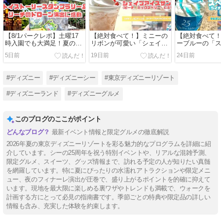
【8/1パークレポ】土曜17
【絶対食べて！】ミニーの
【絶対食べて
時入園でも大満足！夏の
リボンが可愛い「シェイブ
ーブルーの「
TDLを4時間半で回る満喫ル
アイスサンデー」徹底解
ンデー」レビ
5日前
19日前
24日前
ート！トイストーリースタ
剖！紅茶ゼリーとベリーの
わらび餅が絶
ンプラリー＆リーチのドロ
完璧な多層構造【9/14ま
ーシー｜25周
ーン演出に感動（ディズニ
で】（ディズニーシー）
ズ・オアシス
#ディズニー
#ディズニーシー
#東京ディズニーリゾート
ーランド）
#ディズニーランド
#ディズニーグルメ
このブログのここがポイント
最新イベント情報と限定グルメの徹底解説
2026年夏の東京ディズニーリゾートを彩る魅力的なプログラムを詳細に紹
介しています。シーの25周年を祝う特別イベントや、リアルな混雑予測、
限定グルメ、スイーツ、グッズ情報まで、訪れる予定の人が知りたい真髄
を網羅しています。特に夏にぴったりの水濡れアトラクションや限定メニ
ュー、夜のフィナーレ演出が圧巻で、盛り上がるポイントを的確に抑えて
います。現地を最大限に楽しめる裏ワザやトレンドも満載で、ウォークを
計画する方にとって必見の指南書です。季節ごとの特典や限定品の詳しい
情報も含み、充実した体験を約束します。