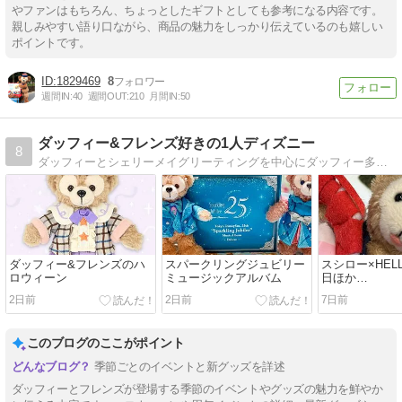
やファンはもちろん、ちょっとしたギフトとしても参考になる内容です。
親しみやすい語り口ながら、商品の魅力をしっかり伝えているのも嬉しい
ポイントです。
1829469
8
週間IN:
40
週間OUT:
210
月間IN:
50
ダッフィー&フレンズ好きの1人ディズニー
8
ダッフィーとシェリーメイグリーティングを中心にダッフィー多めのブログです。
ダッフィー&フレンズのハ
スパークリングジュビリー
スシロー×HELL
ロウィーン
ミュージックアルバム
日ほか…
2日前
2日前
7日前
このブログのここがポイント
季節ごとのイベントと新グッズを詳述
ダッフィーとフレンズが登場する季節のイベントやグッズの魅力を鮮やか