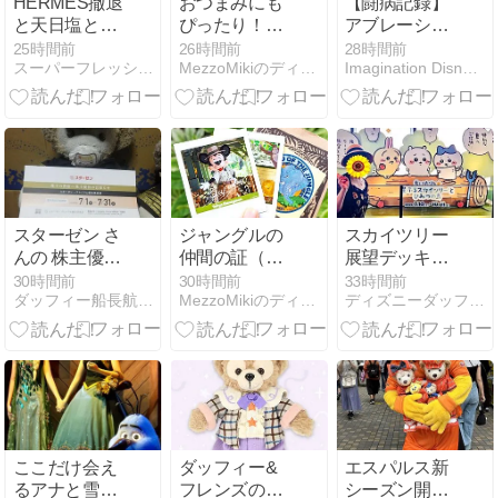
HERMES撤退
おつまみにも
【闘病記録】
と天日塩と解
ぴったり！東
アブレーショ
毒。
京ディズニー
ン手術 術中編
25時間前
26時間前
28時間前
スーパーフレッシュ 114ｋｇからのダイエット
MezzoMikiのディズニーブログ
Imagination Disney Dream
ランド「ロイ
ヤルストリー
ト・ベラン
ダ」スパイス
トルティーヤ
チップス（チ
ーズ＆アボカ
ド味）
スターゼン さ
ジャングルの
スカイツリー
んの 株主優待
仲間の証（ス
展望デッキの
の案内が届き
テッカー）が
ちいかわイベ
30時間前
30時間前
33時間前
ダッフィー船長航海記
MezzoMikiのディズニーブログ
ディズニーダッフィ―大好き剣道剣士
ました
もらえる！東
ント
京ディズニー
ランド「ジャ
ングルクルー
ズ：ワイルド
ライフ・エク
スペディショ
ン」“ジャング
ここだけ会え
ダッフィー&
エスパルス新
ルで一番大切
るアナと雪の
フレンズのハ
シーズン開幕