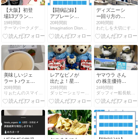
【大阪】初登
【闘病記録】
ディズニーシ
場13ブランド
アブレーショ
ー回り方のコ
を含む34ブラ
ン手術 術後編
ツ｜子連れで
19時間前
20時間前
20時間前
テーマパークメディア ハピエル USJ情報
Imagination Disney Dream
わたしを大切にする暮らし方
ンド・100種
13個乗れた1
類以上が集
日プラン
結！国内最大
級のアイスイ
ベント「あい
ぱく」が今年
もあべのハル
カスに登場！
美味しいジェ
レアなピノが
ヤマウラ さん
ラート♪ウェン
出たよ！星型
の 株主優待の
ディーズのビ
ピノとハート
案内が届きま
20時間前
23時間前
24時間前
りぉたんのスマイル部屋
ダッピーシェリーブルーくんディズニーダッフィーバラhappy
ダッフィー船長航海記
ールで〆る
型ピノ
した
(^O^)☆