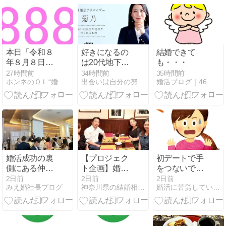
本日「令和８
好きになるの
結婚できて
年８月８日」
は20代地下ア
も・・・
のスペシャル
イドル（44歳
27時間前
34時間前
35時間前
ホンネのＯＬ“婚活”日記
出会いは自分の努力でつくれるもの・90日で理想のパートナー…
婚活ブログ｜46歳で結婚できた体験談
デイ。ライオ
男性芸人の婚
ンズゲートも
活）
ピーク！
婚活成功の裏
【プロジェク
初デートで手
側にある仲人
ト企画】婚活
をつないでく
同士の信頼関
× マネーセミ
る男性の心理
2日前
2日前
2日前
みえ婚社長ブログ
神奈川県の結婚相談所☆マリアージュ.com
婚活に苦労している人が集まる結婚相談所のブログ
係と東海仲人
ナーの募集開
と上手な対応
大会で得た新
始
方法
たなご縁@三
重県