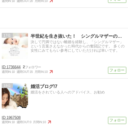
週間IN:
10
週間OUT:
20
月間IN:
10
17
半世紀を生き抜いた！ シングルマザーの奮闘記
決して円満ではない離婚を経験し、「シングルマザー」
という言葉さえなかった時代からの奮闘記です。 多くの
女性にみてもらい参考にしていただければ幸いです。
1736644
2
週間IN:
10
週間OUT:
15
月間IN:
10
18
婚活ブログ!7
婚活をされている人へのアドバイス、お勧め
1967508
週間IN:
10
週間OUT:
0
月間IN:
10