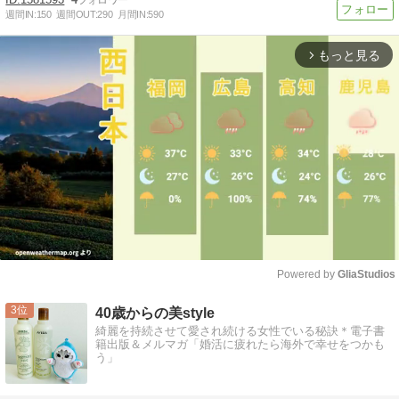
週間IN:
150
週間OUT:
290
月間IN:
590
もっと見る
arrow_forward_ios
Powered by 
GliaStudios
Mute
3
40歳からの美style
綺麗を持続させて愛され続ける女性でいる秘訣＊電子書
籍出版＆メルマガ「婚活に疲れたら海外で幸せをつかも
う」