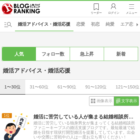
リーダー
ログイン
メニュー
婚活アドバイス・婚活応援
恋愛
初恋
純愛
エア恋愛
人気
フォロー数
急上昇
新着
婚活アドバイス・婚活応援
1〜30位
31〜60位
61〜90位
91〜120位
121〜150位
画像表示
文字表示
1
婚活に苦労している人が集まる結婚相談所のブログ
婚活に苦労している独身男女が集まってくる結婚相談所
ファニーキープスの婚活支援ブログです。最短最速で結
婚を目指す現状打開型婚活を提案してしています。出会
いや交際に苦戦中の人は一度お立ち寄りください！