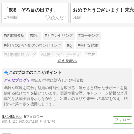
「888」ぞろ目の日です。
17時間前
6日前
#結婚相談所
#婚活
#カウンセリング
#コーチング
#幸せになるためのカウンセリング
#ibj
#幸せな結婚
#結婚相談所ブログ
#結婚までがスピーディ
#TMS
続きを表示
#婚活アドバイス
#宮崎の結婚相談所
このブログのここがポイント
幅広い世代に対応した婚活支援
年齢や環境を問わず結婚の可能性を広げる、温かさと確かなサポートを提
供する結びつきを描いています。実績や受賞歴、キャンペーン情報など具
体的な活動実績を示しながらも、出逢いの喜びや未来への希望を伝え、結
婚への第一歩を後押しします。
1485705
6
週間IN:
120
週間OUT:
220
月間IN:
470