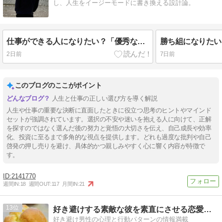
し、人生をイージーモードに書き換える設計論。
仕事ができる人になりたい？「優秀な人」とはどんな人を言うのか
2日前
7日前
このブログのここがポイント
人生と仕事の正しい選び方を導く解説
人生や仕事の重要な決断に直面したときに役立つ思考のヒントやマインド
セットが強調されています。選択の不安や迷いを抱える人に向けて、正解
を探すのではなく選んだ後の努力と覚悟の大切さを伝え、自己成長や効率
化、投資に至るまで多角的な視点を提供します。どれも過度な批判や自己
啓発の押し売りを避け、具体的かつ親しみやすく心に響く内容が特徴で
す。
2141770
週間IN:
18
週間OUT:
117
月間IN:
21
13
好き避けする素敵な彼を素直にさせる恋愛情報局
好き避け男性の心理と行動パターンの情報満載