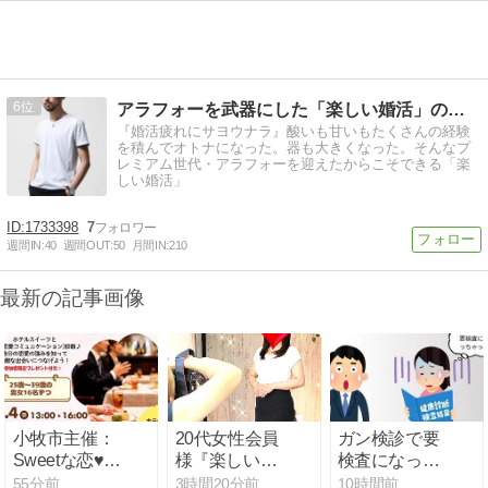
6
アラフォーを武器にした「楽しい婚活」のススメ
『婚活疲れにサヨウナラ』酸いも甘いもたくさんの経験
を積んでオトナになった。器も大きくなった。そんなプ
レミアム世代・アラフォーを迎えたからこそできる「楽
しい婚活」
1733398
7
週間IN:
40
週間OUT:
50
月間IN:
210
最新の記事画像
小牧市主催：
20代女性会員
ガン検診で要
Sweetな恋♥ア
様『楽しい婚
検査になった
フタヌーンパ
活』スター
ら夫からめち
55分前
3時間20分前
10時間前