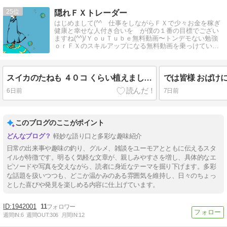
25
隠れＦＸトレーダー
はじめまして(^^ 仕事をしながらＦＸで少々お金を稼ぎ
健康と幸せな人付き合いを が僕の１番の目標でござい
ますね(^^)/ＹｏｕＴｕｂｅ無料動画〜トンデモない勉強
ｏｒＦＸのスキルアップになる無料動画を乗っけていま
すので１度ご覧あれ^^;
スイカのたねも ４０コ くらい植えました(^^)/
6日前
7日前
このブログのここがポイント
軽妙な語り口と多彩な趣味紹介
日常の出来事や趣味の釣り、グルメ、雑談をユーモアとともに伝えるスタ
イルが特徴です。明るく気軽な文章が、親しみやすさを増し、具体的なエ
ピソードや写真を交えながら、読者に身近なテーマを掘り下げます。多彩
な話題を扱いつつも、どこか温かみのある雰囲気を維持し、日々のちょっ
とした喜びや発見を楽しめる内容に仕上げています。
1942001
11
週間IN:
6
週間OUT:
306
月間IN:
12