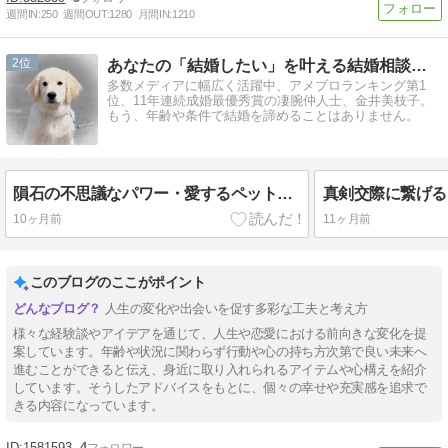
週間IN:
250
週間OUT:
1280
月間IN:
1210
2
あなたの「結婚したい」を叶える結婚相談所です。
多数メディアに幅広く活躍中、アメブロランキング第1
位、11年連続成婚最優秀賞の凄腕仲人士、金井美枝子。
もう、年齢や条件で結婚を諦めることはありません。
隕石の不思議なパワー・愛するペットの体調不良が改善した驚きの体験談
10ヶ月前
11ヶ月前
このブログのここがポイント
人生の変化や出会いを促す多彩な工夫と考え方
様々な経験談やアイデアを通じて、人生や恋愛における前向きな変化を提
案しています。年齢や状況に関わらず行動や心の持ち方次第で良い未来へ
進むことができると伝え、身近に取り入れられるアイテムや心構えを紹介
しています。そうしたアドバイスをもとに、個々の幸せや充実感を追求で
きる内容になっています。
1581593
4