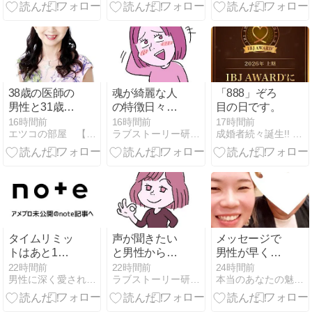
れないために
い」という現
知っておきた
実と向き合う
いこと@三重
話
県
38歳の医師の
魂が綺麗な人
「888」ぞろ
男性と31歳の
の特徴日々の
目の日です。
会社員の女性
選択で育つも
16時間前
16時間前
17時間前
エツコの部屋 【青山結婚予備校】
ラブストーリー研究会の考える絶対失敗しない恋愛
成婚者続々誕生!! エーティ・ベルで「幸せな結婚」へ
がゴールイ
の
ン！
タイムリミッ
声が聞きたい
メッセージで
トはあと1年
と男性から言
男性が早く会
半。時代が激
われた意味。
いたい！と思
22時間前
22時間前
24時間前
男性に深く愛されたい女性のためのLOVEセオリー幸粋
ラブストーリー研究会の考える絶対失敗しない恋愛
本当のあなたの魅力を咲かせる講座【true flower】
変する理由
脈ありサイン
う小ワザ