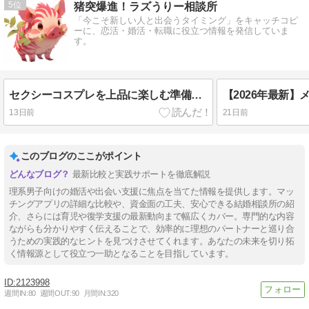
5
猪突爆進！ラズうりー相談所
「今こそ新しい人と出会うタイミング」をキャッチコピ
ーに、恋活・婚活・転職に役立つ情報を発信していま
す。
セクシーコスプレを上品に楽しむ準備ガイド｜おうちデート・イベントで失敗しない衣装選び
13日前
21日前
このブログのここがポイント
最新比較と実践サポートを徹底解説
理系男子向けの婚活や出会い支援に焦点を当てた情報を提供します。マッ
チングアプリの詳細な比較や、資金面の工夫、安心できる結婚相談所の紹
介、さらには育児や復学支援の最新動向まで幅広くカバー。専門的な内容
ながらも分かりやすく伝えることで、効率的に理想のパートナーと巡り合
うための実践的なヒントを見つけさせてくれます。あなたの未来を切り拓
く情報源として役立つ一助となることを目指しています。
2123998
週間IN:
80
週間OUT:
90
月間IN:
320