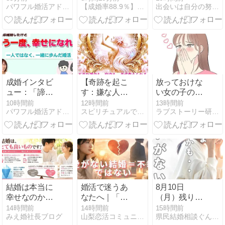
パワフル婚活アドバイザーと二人三脚！元気が出る婚活応援ブログ
【成婚率88.9％】／【良縁サポート 和】の婚活応援ブログ！
出会いは自分の努力でつくれるもの・90日で理想のパートナー…
ーティー
ト！これから
ゃくちゃ心配
彼女の『幸せ
された話
な未来』を私
が一緒に築い
ていきます。
成婚インタビ
【奇跡を起こ
放っておけな
ュー：「諦め
す：嫌な人が
い女の子の特
なくてよかっ
争わずにいな
徴弱さじゃな
10時間前
12時間前
13時間前
パワフル婚活アドバイザーと二人三脚！元気が出る婚活応援ブログ
スピリチュアルで運命の恋を引き寄せる方法
ラブストーリー研究会の考える絶対失敗しない恋愛
た」その一歩
くなる方法】
くギャップ
が、未来を変
騒音の隣人
えた。
が、勝手に引
っ越していっ
た仕組み
結婚は本当に
婚活で迷うあ
8月10日
幸せなのか？
なたへ｜「愛
（月）残り2
ネガティブな
がない結婚＝
名様です！
14時間前
14時間前
15時間前
みえ婚社長ブログ
山梨恋活コミュニティ〜wincere〜公式ブログ
県民結婚相談ぐんま で カリスマ仲人やってます！
情報に惑わさ
不幸じゃな