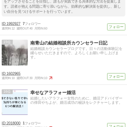
をアップさせることを目指し、誰もが実践できる具体的な方法を提案しま
す。読者が抱える問題に寄り添いながら、効果的な解決策を提供し、新し
い自分を見つけるサポートを行っています。
1992927
7
週間IN:
12
週間OUT:
40
月間IN:
60
15
南青山の結婚相談所カウンセラー日記
結婚相談カウンセラーブログです。日々の活動体験記を
綴らせいただきますので、よろしくお願い申し上げま
す。
1602965
週間IN:
10
週間OUT:
30
月間IN:
10
16
幸せなアラフォー婚活
結婚したいアラフォー女性のために、婚活アドバイザー
の倖田やちよが、婚活成功の秘訣をレクチャーします。
2018000
1