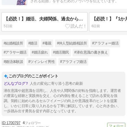
される結婚」をするためのノウハウを伝えています。
【必読！】婚活、夫婦関係、過去からの情報に惑わされない方法とは？？
5日前
6日前
#結婚相談所
#婚活
#毒親
#仲人型結婚相談所
#アラフォー婚活
#アラサー婚活
#婚活疲れ
#婚活難民
#潜在意識の書き換え
#婚活体験談
#ツインレイ男性
#アラフィフ婚活
このブログのここがポイント
人生の変化に寄り添う思考の刷新
潜在意識や超意識を活用し、人生や人間関係の好転を指南します。運営者
の豊富な経験と実践例を交え、心の内側を整えることで訪れる変化を強
調。気軽に始められるセルフイメージの向上や意識改革のヒントを提案
し、いかに日常に取り入れるかを丁寧に解説しています。心と向き合い、
一歩踏み出す勇気を促す内容となっています。
1700797
4