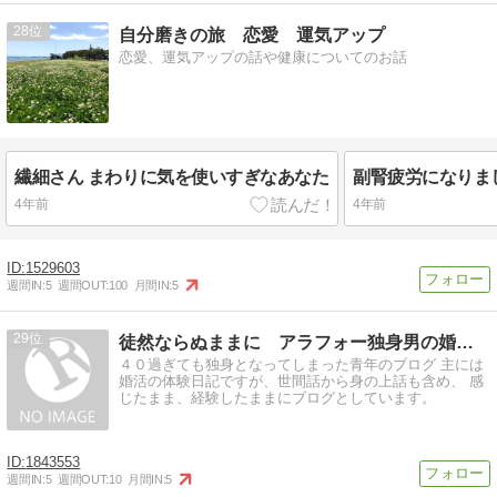
28
自分磨きの旅 恋愛 運気アップ
恋愛、運気アップの話や健康についてのお話
繊細さん まわりに気を使いすぎなあなた
副腎疲労になりま
4年前
4年前
1529603
週間IN:
5
週間OUT:
100
月間IN:
5
29
徒然ならぬままに アラフォー独身男の婚活体験記
４０過ぎても独身となってしまった青年のブログ 主には
婚活の体験日記ですが、世間話から身の上話も含め、 感
じたまま、経験したままにブログとしています。
1843553
週間IN:
5
週間OUT:
10
月間IN:
5