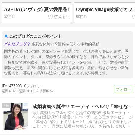
AVEDA (アヴェダ) 夏の愛用品♪
Olympic Village散策でカ
32日前
50日前
このブログのここがポイント
多彩な体験と季節感を伝える多角的発信
国内外の暮らしや旅行のエピソードを通じて、生活の彩りを伝えます。季
節のイベント、グルメ、空港ラウンジの様子など、身近でありながらも少
し特別な体験を綴り、豊かな暮らしのヒントを提供。一方で、婚活や留学
情報も交え、幅広い関心に応じた内容を多角的に発信。飽きさせない新鮮
な視点と、暮らしの彩りを追求し続けるスタイルが特徴です。
1477203
6
週間IN:
120
週間OUT:
152
月間IN:
520
4
成婚者続々誕生!! エーティ・ベルで「幸せな結婚」へ
毎月成婚カップルが次々と誕生の結婚相談所エーティ・
ベルは創業32年! 婚活アドバイザーと心理カウンセラーが
「幸せな結婚」までサポート! 婚活はひとりで悩まない
ことです。真剣に結婚をお考えの方、お待ちしておりま
す。県外の方もご入会可能です!