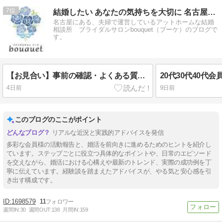
7
結婚したい あなたの気持ちを大切に 名古屋の結婚相談所ブーケ
名古屋にある、夫婦で運営しているアットホームな結婚
相談所 ブライダルサロンbouquet（ブーケ）のブログで
す。
【お見合い】事前の確認・よくある質問・大切な心構えについて
20代30代40代
4日前
9日前
このブログのここがポイント
リアルな近況と実践的アドバイスを発信
多彩な会員様の活動報告と、婚活を前向きに進めるためのヒントを紹介し
ています。ステップごとに役立つ具体的なポイントや、日常のエピソード
を交えながら、婚活における心構えや最新のトレンド、実際の成功例を丁
寧に伝えています。経験談を踏まえたアドバイスが、やる気と安心感を引
き出す構成です。
1698579
11
週間IN:
30
週間OUT:
138
月間IN:
159