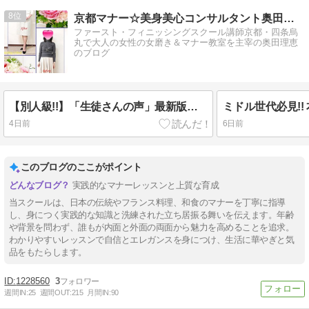
8
京都マナー☆美身美心コンサルタント奥田理恵のブログです！
ファースト・フィニッシングスクール講師京都・四条烏
丸で大人の女性の女磨き＆マナー教室を主宰の奥田理恵
のブログ
【別人級!!】「生徒さんの声」最新版ＵP！しました♡
4日前
6日前
このブログのここがポイント
実践的なマナーレッスンと上質な育成
当スクールは、日本の伝統やフランス料理、和食のマナーを丁寧に指導
し、身につく実践的な知識と洗練された立ち居振る舞いを伝えます。年齢
や背景を問わず、誰もが内面と外面の両面から魅力を高めることを追求。
わかりやすいレッスンで自信とエレガンスを身につけ、生活に華やぎと気
品をもたらします。
1228560
3
週間IN:
25
週間OUT:
215
月間IN:
90