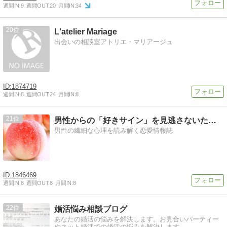
週間IN:
9
週間OUT:
20
月間IN:
34
20
L'atelier Mariage
出会いの相談室アトリエ・マリアージュ
1874719
週間IN:
8
週間OUT:
24
月間IN:
8
21
男性からの「好きサイン」を見逃さないための方法
男性の繊細な心理を読み解く恋愛情報誌
1846469
週間IN:
8
週間OUT:
8
月間IN:
8
22
婚活悩み相談ブログ
あなたの婚活の悩みを解決します。お見合いパーティー
やネット婚活での婚活の悩みを解決します。