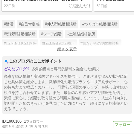
22日前
52日前
#婚活
#自己肯定感
#仲人型結婚相談所
#つくば市結婚相談所
#茨城県結婚相談所
#シニア婚活
#土浦結婚相談所
#LuckBridalClub銀座
#LuckBridalClub横浜
#昔ながらの結婚相談所
続きを表示
#マッチングパーティー
#古河市婚活
このブログのここがポイント
多角的視点と専門的情報を融合した解説
多彩な婚活情報と実践的アドバイスを提供し、さまざまな悩みや状況に応
じた具体策を紹介します。職業特化の婚活プランやエリア別サポート、心
の持ち方まで幅広くカバーし、「理想と現実のギャップ」を映し出す鋭い
視点を持ち合わせています。また、最新のAI相談やアプリ情報を配信し、
気軽に安心して婚活に取り組める環境を整備しています。人生を前向きに
切り開くためのきっかけを見つけたい方にとって、頼りになる指南役とい
えるでしょう。
1906106
1
週間IN:
6
週間OUT:
36
月間IN:
18