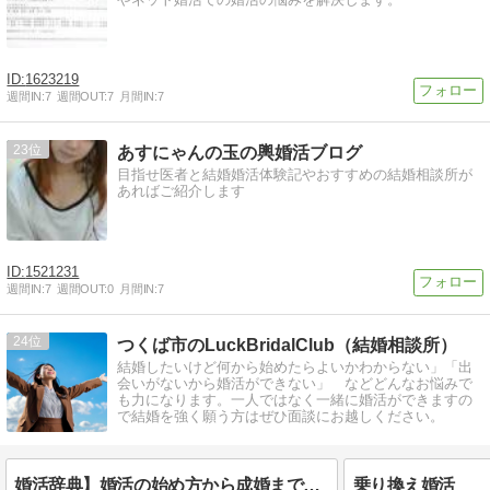
1623219
週間IN:
7
週間OUT:
7
月間IN:
7
23
あすにゃんの玉の輿婚活ブログ
目指せ医者と結婚婚活体験記やおすすめの結婚相談所が
あればご紹介します
1521231
週間IN:
7
週間OUT:
0
月間IN:
7
24
つくば市のLuckBridalClub（結婚相談所）
結婚したいけど何から始めたらよいかわからない」「出
会いがないから婚活ができない」 などどんなお悩みで
も力になります。一人ではなく一緒に婚活ができますの
で結婚を強く願う方はぜひ面談にお越しください。
婚活辞典】婚活の始め方から成婚まで完全ガイド｜LuckBridalClub
乗り換え婚活