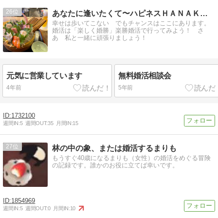
26
あなたに逢いたくて〜ハピネスＨＡＮＡＫＯ〜
幸せは歩いてこない でもチャンスはここにあります。
婚活は「楽しく婚勝」楽勝婚活で行ってみよう！ さ
あ 私と一緒に頑張りましょう！
元気に営業しています
無料婚活相談会
4年前
5年前
1732100
週間IN:
5
週間OUT:
35
月間IN:
15
27
林の中の象、または婚活するまりも
もうすぐ40歳になるまりも（女性）の婚活をめぐる冒険
の記録です。誰かのお役に立てば幸いです。
1854969
週間IN:
5
週間OUT:
0
月間IN:
10