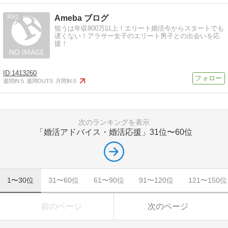
30
Ameba ブログ
狙うは年収800万以上！エリート婚活今からスタートでも
遅くない！アラサー女子のエリート男子との出会いを応
援！
1413260
週間IN:
5
週間OUT:
5
月間IN:
5
次のランキングを表示
「婚活アドバイス・婚活応援」
31位〜60位
1〜30位
31〜60位
61〜90位
91〜120位
121〜150位
前のページ
次のページ