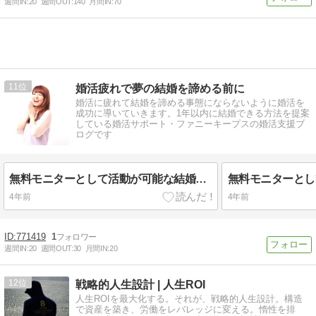
週間IN:
20
週間OUT:
140
月間IN:
70
11
婚活疲れで夢の結婚を諦める前に
婚活に疲れて結婚を諦める事態にならないように婚活を
成功に導いていきます。1年以内に結婚できる方法を提案
している婚活サポート・ファニーキープスの婚活支援ブ
ログです
無料モニターとして活動が可能な結婚相談所
4年前
4年前
771419
1
週間IN:
20
週間OUT:
30
月間IN:
20
12
戦略的人生設計 | 人生ROI
人生ROIを最大化する。それが、戦略的人生設計。構造
で資産を築き、労働をレバレッジに変える。惰性を排