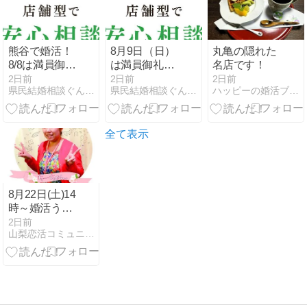
熊谷で婚活！
8月9日（日）
丸亀の隠れた
8/8は満員御礼
は満員御礼と
名店です！
です！
なりました！
2日前
2日前
2日前
県民結婚相談ぐんま で カリスマ仲人やってます！
県民結婚相談ぐんま で カリスマ仲人やってます！
ハッピーの婚活ブログ
全て表示
8月22日(土)14
時～婚活うま
くいくコツ教
2日前
山梨恋活コミュニティ〜wincere〜公式ブログ
えます！女性
限定の婚活女
子会