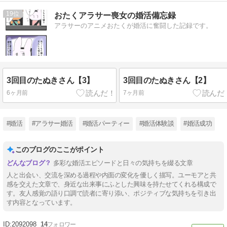
19
おたくアラサー喪女の婚活備忘録
アラサーのアニメおたくが婚活に奮闘した記録です。
3回目のたぬきさん【3】
3回目のたぬきさん【2】
6ヶ月前
7ヶ月前
#婚活
#アラサー婚活
#婚活パーティー
#婚活体験談
#婚活成功
このブログのここがポイント
多彩な婚活エピソードと日々の気持ちを綴る文章
人と出会い、交流を深める過程や内面の変化を優しく描写。ユーモアと共
感を交えた文章で、身近な出来事にふとした興味を持たせてくれる構成で
す。友人感覚の語り口調で読者に寄り添い、ポジティブな気持ちを引き出
す内容となっています。
2092098
14