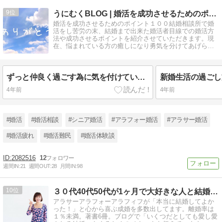
9
うにむくBLOG | 婚活を成功させるためのポイント１００
婚活を成功させるためのポイント１００結婚相談所で婚
活をし苦労の末、結婚まで出来た婚活者目線での婚活方
法や成功させるポイントを紹介させていただきます。現
在、悩まれている方の癒しになり勇気を分けてあげられ
るブログを目指します。
ずっと仲良く過ごす為に気を付けていること
新婚生活の過ごし
4年前
4年前
#婚活
#婚活相談
#シニア婚活
#アラフォー婚活
#アラサー婚活
#婚活疲れ
#婚活難民
#婚活体験談
2082516
12
週間IN:
21
週間OUT:
28
月間IN:
98
10
３０代40代50代が1ヶ月で大好きな人と結婚！ハピ婚相談所
アラサーアラフォーアラフィフが「本当に結婚してよか
った！」と心から喜ぶ成婚を多数出してます。離婚率は
１％未満。著書6冊。ブログで「いくつだとしても愛し愛