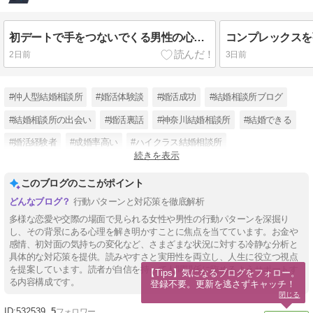
初デートで手をつないでくる男性の心理と上手な対応方法
2日前
3日前
#仲人型結婚相談所
#婚活体験談
#婚活成功
#結婚相談所ブログ
#結婚相談所の出会い
#婚活裏話
#神奈川結婚相談所
#結婚できる
#婚活経験者
#成婚率高い
#ハイクラス結婚相談所
続きを表示
#横浜結婚相談所
このブログのここがポイント
行動パターンと対応策を徹底解析
多様な恋愛や交際の場面で見られる女性や男性の行動パターンを深掘り
し、その背景にある心理を解き明かすことに焦点を当てています。お金や
感情、初対面の気持ちの変化など、さまざまな状況に対する冷静な分析と
具体的な対応策を提供。読みやすさと実用性を両立し、人生に役立つ視点
を提案しています。読者が自信を持って人間関係に臨めるようサポートす
【Tips】気になるブログをフォロー。

る内容構成です。
登録不要。更新を逃さずキャッチ！
閉じる
532539
5