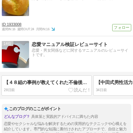
1933008
週間IN:
16
週間OUT:
24
月間IN:
16
14
恋愛マニュアル検証レビューサイト
恋愛・男女関係などに関するマニュアルのレビューサイ
トです。
【４８組の事例が教えてくれた不倫後の再構築】やり直せる夫婦の特徴
28日前
34日前
このブログのここがポイント
具体策と実践的アドバイスに満ちた内容
恋愛やセクシャルな悩みを解決するための実用的なテクニックや心構えを
紹介しています。専門的な知識に裏付けされたアプローチで、自信と魅力