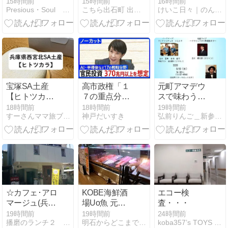
ギーが映し出
皮U.F.O.焼そ
15時間前
15時間前
16時間前
Presious・Soul 日常の奇跡〜光の足音〜
こちら出石町 出石そばの「田中屋食品製造部」
けいこ日々｜のんびり更新していきます♪
す、あなたへ
ばぱん
のメッセー
ジ」
宝塚SA土産
高市政権「１
元町アマデウ
【ヒトツカ
７の重点分
スで味わう、
ラ】濃厚レア
野」
家族の音楽時
18時間前
18時間前
19時間前
すーさんママ旅ブログ
神戸だいすき
弘前りんご＿新参者の宝塚日記
チーズケーキ
間
が激旨でした
☆カフェ･アロ
KOBE海鮮酒
エコー検
マージュ(兵庫
場Uo魚 元町
査・・・
県姫路市城東
本店
19時間前
19時間前
24時間前
播磨のランチ２ 続・スイーツも守備範囲
明石からどこまで2nd
koba357’s TOYS BAR
町)