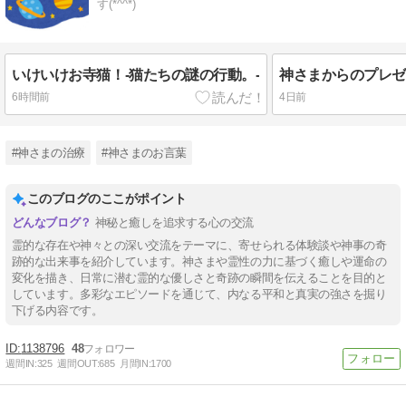
す(*^^*)
いけいけお寺猫！-猫たちの謎の行動。-
6時間前
4日前
#神さまの治療
#神さまのお言葉
このブログのここがポイント
神秘と癒しを追求する心の交流
霊的な存在や神々との深い交流をテーマに、寄せられる体験談や神事の奇
跡的な出来事を紹介しています。神さまや霊性の力に基づく癒しや運命の
変化を描き、日常に潜む霊的な優しさと奇跡の瞬間を伝えることを目的と
しています。多彩なエピソードを通じて、内なる平和と真実の強さを掘り
下げる内容です。
1138796
48
週間IN:
325
週間OUT:
685
月間IN:
1700