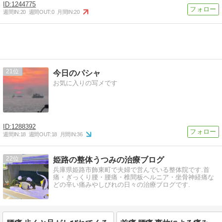
1244775
週間IN:
20
週間OUT:
0
月間IN:
20
21
今日のパシャ
お気に入りの写メです
1288392
週間IN:
18
週間OUT:
18
月間IN:
36
22
姫路の整体うつみの治療ブログ
兵庫県姫路市飾東町で夫婦で営んでいる整体院です.首
痛・ぎっくり腰・腰痛・椎間板ヘルニア・坐骨神経痛な
どの辛い痛みやしびれの日々の治療ブログです.