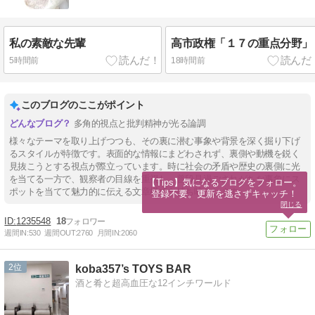
私の素敵な先輩
高市政権「１７の重点分野」
5時間前
18時間前
このブログのここがポイント
多角的視点と批判精神が光る論調
様々なテーマを取り上げつつも、その裏に潜む事象や背景を深く掘り下げ
るスタイルが特徴です。表面的な情報にまどわされず、裏側や動機を鋭く
見抜こうとする視点が際立っています。時に社会の矛盾や歴史の裏側に光
を当てる一方で、観察者の目線を重視し、普段見過ごされがちな事象にス
【Tips】気になるブログをフォロー。

ポットを当てて魅力的に伝える文章構成を持ち味とします。
登録不要。更新を逃さずキャッチ！
閉じる
1235548
18
週間IN:
530
週間OUT:
2760
月間IN:
2060
2
koba357’s TOYS BAR
酒と肴と超高血圧な12インチワールド