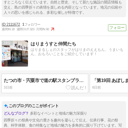
すところなく伝えています。自然と歴史、そして新たな施設の開店情報も
交え、島の四季折々の表情を楽しめる内容となっています。地元の伝統や
人々の思いを感じられる、多彩な催しが特徴です。
2111672
1
週間IN:
20
週間OUT:
320
月間IN:
60
18
はりまうすと仲間たち
はりまるしぇのスタッフがはりまのええもん、うまいも
ん、おもろいことをご紹介しています！
たつの市・宍粟市で道の駅スタンプラリー
3日前
6日前
このブログのここがポイント
多彩なイベントと地域の魅力深掘り
四季折々の祭典や文化の豊さを趣向を凝らして伝え、伝承行事、花の祭
典、科学体験、食の特集など地域の魅力を多角的に掘り下げています。写