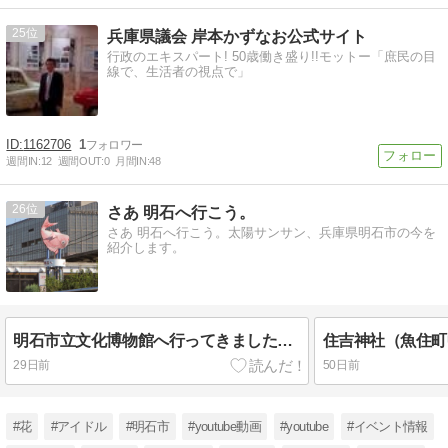
25
兵庫県議会 岸本かずなお公式サイト
行政のエキスパート! 50歳働き盛り!!モットー「庶民の目
線で、生活者の視点で」
1162706
1
週間IN:
12
週間OUT:
0
月間IN:
48
26
さあ 明石へ行こう。
さあ 明石へ行こう。太陽サンサン、兵庫県明石市の今を
紹介します。
明石市立文化博物館へ行ってきました。「アカシゾウ」の化石は凄い迫力！！
29日前
50日前
#花
#アイドル
#明石市
#youtube動画
#youtube
#イベント情報