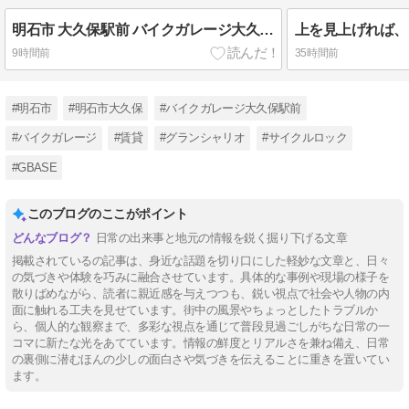
明石市 大久保駅前 バイクガレージ大久保駅前Ⅱ ミディアムタイプ 即日ご利用可能です。
9時間前
35時間前
#明石市
#明石市大久保
#バイクガレージ大久保駅前
#バイクガレージ
#賃貸
#グランシャリオ
#サイクルロック
#GBASE
このブログのここがポイント
日常の出来事と地元の情報を鋭く掘り下げる文章
掲載されているの記事は、身近な話題を切り口にした軽妙な文章と、日々
の気づきや体験を巧みに融合させています。具体的な事例や現場の様子を
散りばめながら、読者に親近感を与えつつも、鋭い視点で社会や人物の内
面に触れる工夫を見せています。街中の風景やちょっとしたトラブルか
ら、個人的な観察まで、多彩な視点を通じて普段見過ごしがちな日常の一
コマに新たな光をあてています。情報の鮮度とリアルさを兼ね備え、日常
の裏側に潜むほんの少しの面白さや気づきを伝えることに重きを置いてい
ます。