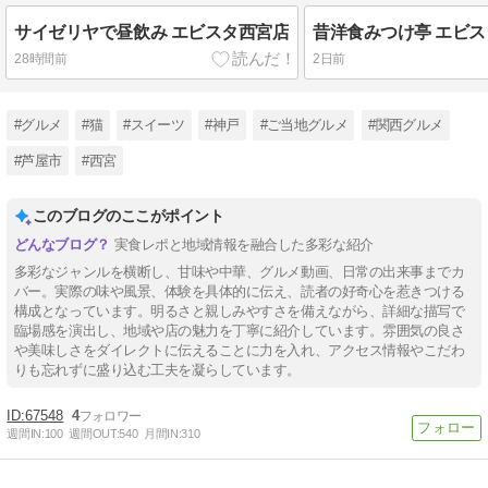
サイゼリヤで昼飲み エビスタ西宮店
28時間前
2日前
#グルメ
#猫
#スイーツ
#神戸
#ご当地グルメ
#関西グルメ
#芦屋市
#西宮
このブログのここがポイント
実食レポと地域情報を融合した多彩な紹介
多彩なジャンルを横断し、甘味や中華、グルメ動画、日常の出来事までカ
バー。実際の味や風景、体験を具体的に伝え、読者の好奇心を惹きつける
構成となっています。明るさと親しみやすさを備えながら、詳細な描写で
臨場感を演出し、地域や店の魅力を丁寧に紹介しています。雰囲気の良さ
や美味しさをダイレクトに伝えることに力を入れ、アクセス情報やこだわ
りも忘れずに盛り込む工夫を凝らしています。
67548
4
週間IN:
100
週間OUT:
540
月間IN:
310