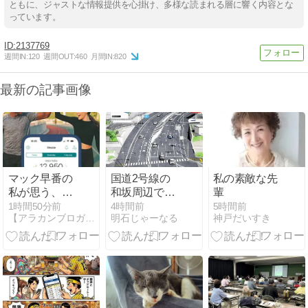
ともに、ジャストな情報提供を心掛け、多様な読まれる層に響く内容とな
っています。
2137769
週間IN:
120
週間OUT:
460
月間IN:
820
最新の記事画像
マック早番の
国道2号線の
私の素敵な先
私が思う、歩
和坂周辺で実
輩
ける幸せ
施されている
1時間50分前
4時間前
5時間前
【アラカンブロガーようじろ〜】
明石じゃーなる
神戸だいすき
「和坂4車線
化事業（和坂
拡幅）」は
2030年度完成
予定！