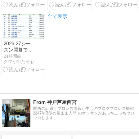
全て表示
2026-27シー
ズン開幕で
す。。。
24時間前
クマが出たぞぉ シーズン２
7
From 神戸芦屋西宮
関西の話題とプロレス情報が中心のブログプロレス観戦
暦47年B型の気まま人間 のオッサンがあっちこっちウロ
ウロします。