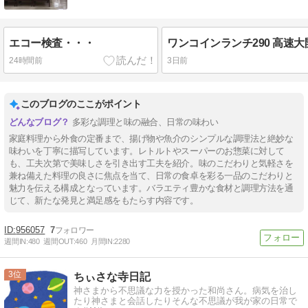
エコー検査・・・
24時間前
3日前
このブログのここがポイント
多彩な調理と味の融合、日常の味わい
家庭料理から外食の定番まで、揚げ物や魚介のシンプルな調理法と絶妙な
味わいを丁寧に描写しています。レトルトやスーパーのお惣菜に対して
も、工夫次第で美味しさを引き出す工夫を紹介。味のこだわりと気軽さを
兼ね備えた料理の良さに焦点を当て、日常の食卓を彩る一品のこだわりと
魅力を伝える構成となっています。バラエティ豊かな食材と調理方法を通
じて、新たな発見と満足感をもたらす内容です。
956057
7
週間IN:
480
週間OUT:
460
月間IN:
2280
3
ちぃさな寺日記
神さまから不思議な力を授かった和尚さん。病気を治し
たり神さまと会話したりそんな不思議が我が家の日常で