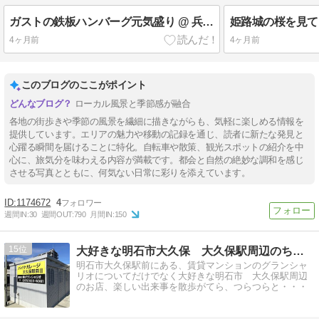
ガストの鉄板ハンバーグ元気盛り @ 兵庫県姫路市
4ヶ月前
4ヶ月前
このブログのここがポイント
ローカル風景と季節感が融合
各地の街歩きや季節の風景を繊細に描きながらも、気軽に楽しめる情報を
提供しています。エリアの魅力や移動の記録を通じ、読者に新たな発見と
心躍る瞬間を届けることに特化。自転車や散策、観光スポットの紹介を中
心に、旅気分を味わえる内容が満載です。都会と自然の絶妙な調和を感じ
させる写真とともに、何気ない日常に彩りを添えています。
1174672
4
週間IN:
30
週間OUT:
790
月間IN:
150
15
大好きな明石市大久保 大久保駅周辺のちょっとした情報
明石市大久保駅前にある、賃貸マンションのグランシャ
リオについてだけでなく大好きな明石市 大久保駅周辺
のお店、楽しい出来事を散歩がてら、つらつらと・・・