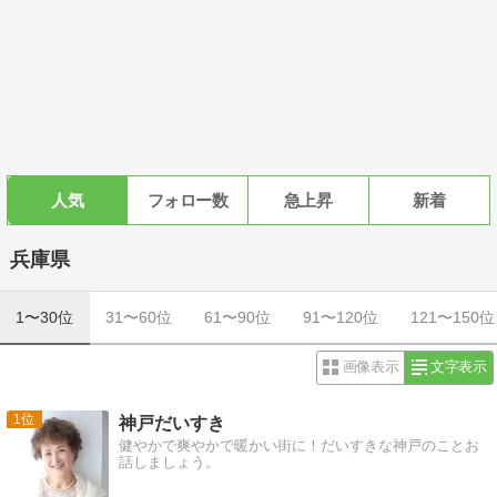
人気
フォロー数
急上昇
新着
兵庫県
1〜30位
31〜60位
61〜90位
91〜120位
121〜150位
画像表示
文字表示
1
神戸だいすき
健やかで爽やかで暖かい街に！だいすきな神戸のことお
話しましょう。