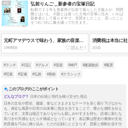
4
弘前りんご＿新参者の宝塚日記
転勤で２１年も青森県の弘前で暮らした大阪人が、関西
圏とはいえ、大阪とは違った土地の宝塚に住み、いわば
新参者として暮らす中で、見聞きしたこと、思ったこと
をつれづれに書き綴って行きます。
元町アマデウスで味わう、家族の音楽時間
消費税は本当に社
19時間前
2日前
#ランチ
#日記
#グルメ
#音楽
#神戸
#建築散歩
#風景
#写真
#宝塚
#弘前
#美術
#クラシック
このブログのここがポイント
日本の伝統と現代を織り交ぜた視点
日本の文化や歴史、建築、食などさまざまなテーマを深く掘り下げながら
も、身近な風景や日常の出来事に視点を当てることで、豊かな感性を伝え
ています。文章は端正でありながらも親しみやすさを持ち、読者に新たな
気づきや共感をもたらす構成となっています。各記事は歴史の裏側や文化
的意義を巧みに織り込み、ただの記録にとどまらず、思索と感動を促す仕