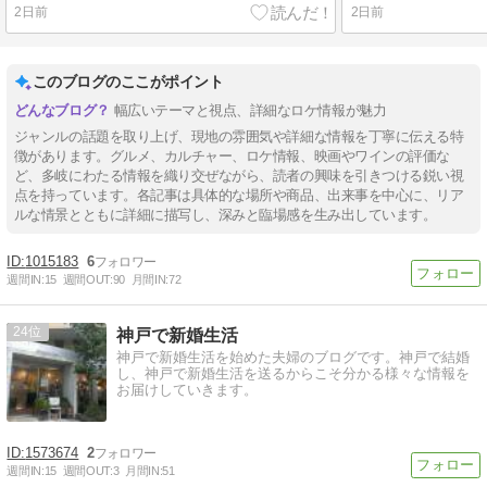
2日前
2日前
このブログのここがポイント
幅広いテーマと視点、詳細なロケ情報が魅力
ジャンルの話題を取り上げ、現地の雰囲気や詳細な情報を丁寧に伝える特
徴があります。グルメ、カルチャー、ロケ情報、映画やワインの評価な
ど、多岐にわたる情報を織り交ぜながら、読者の興味を引きつける鋭い視
点を持っています。各記事は具体的な場所や商品、出来事を中心に、リア
ルな情景とともに詳細に描写し、深みと臨場感を生み出しています。
1015183
6
週間IN:
15
週間OUT:
90
月間IN:
72
24
神戸で新婚生活
神戸で新婚生活を始めた夫婦のブログです。神戸で結婚
し、神戸で新婚生活を送るからこそ分かる様々な情報を
お届けしていきます。
1573674
2
週間IN:
15
週間OUT:
3
月間IN:
51