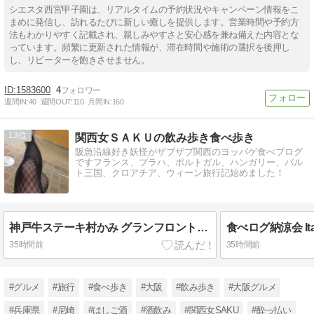
シエスタ西宮甲子園は、リアルタイムの予約状況やキャンペーン情報をこ
まめに発信し、訪れるたびに新しい癒しを提供します。営業時間や予約方
法もわかりやすく記載され、親しみやすさと安心感を兼ね備えた内容とな
っています。頻繁に更新された情報が、滞在時間や施術の選択を後押し
し、リピーターを飽きさせません。
1583600
4
週間IN:
40
週間OUT:
110
月間IN:
160
13
関西女ＳＡＫＵの飲み歩き食べ歩き
阪急沿線好き妖怪がザブザブ関西のヨッパゲ食べブログ
ですフランス、プラハ、ポルトガル、ハンガリー、バル
ト三国、クロアチア、ウィーン旅行記始めました！
神戸牛ステーキ村かみ グランフロント大阪 A５ランク 高級鉄板焼 デート 大阪ディナー 接待 わ
35時間前
35時間前
#グルメ
#旅行
#食べ歩き
#大阪
#飲み歩き
#大阪グルメ
#兵庫県
#尼崎
#はしご酒
#酒飲み
#関西女SAKU
#酔っ払い