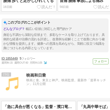
腰痛 歩くと足がしびれてくる
首痛 腰痛 事故による痛み
16日前
56日前
このブログのここがポイント
幅広い症状に対応した専門的ケア
身近な不調から深刻な症状まで、多彩なケースを取り上げております。具
体的な経過や治療の流れを詳述し、改善例を紐解くことで改善に向かう確
かな情報を提供します。健康への意識を高めながら、気軽に役立つ知識を
身につけられる内容となっています。
1855449
5
週間IN:
15
週間OUT:
60
月間IN:
105
23
映画和日乗
映画と食。東京と神戸。映画監督。最新作「道草キッチ
ン」11月公開
「急に具合が悪くなる」監督・濱口竜介 at シネリーブル神戸
「丸高中華そば」