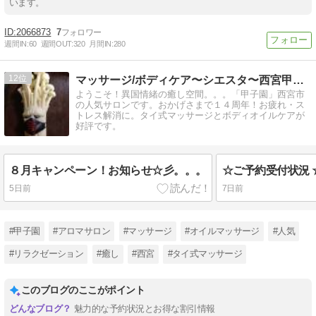
います。
2066873
7
週間IN:
60
週間OUT:
320
月間IN:
280
12
マッサージ/ボディケア〜シエスタ〜西宮甲子園
ようこそ！異国情緒の癒し空間。。。「甲子園」西宮市
の人気サロンです。おかげさまで１４周年！お疲れ・ス
トレス解消に。タイ式マッサージとボディオイルケアが
好評です。
８月キャンペーン！お知らせ☆彡。。。
☆ご予約受付状況 
5日前
7日前
#甲子園
#アロマサロン
#マッサージ
#オイルマッサージ
#人気
#リラクゼーション
#癒し
#西宮
#タイ式マッサージ
このブログのここがポイント
魅力的な予約状況とお得な割引情報