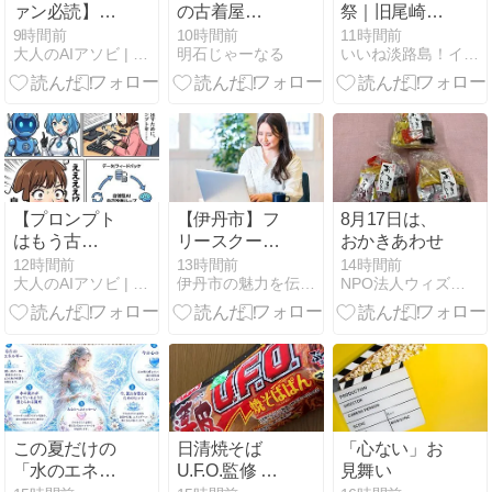
ァン必読】ラ
の古着屋
祭｜旧尾崎小
イバル球団で
「good3」で4
学校SAKIA
9時間前
10時間前
11時間前
大人のAIアソビ | AI遊びで未来を学ぶ、楽しむ実験室
明石じゃーなる
いいね淡路島！イベント情報＆ニュースまとめ
も関係ない！
周年セールが
（淡路市尾
プロ野球選手
8月8日から開
崎）｜
や家族への
催！2,500円ま
2026/9/23
SNS誹謗中
での半袖衣類
傷・脅迫問題
が50%OFF
に居酒屋虎e
メンバーが物
申す「熱い応
【プロンプト
【伊丹市】フ
8月17日は、
援と誹謗中傷
はもう古
リースクール
おかきあわせ
はまったく別
い？】話題の
助成金はあ
12時間前
13時間前
14時間前
物や！」
大人のAIアソビ | AI遊びで未来を学ぶ、楽しむ実験室
伊丹市の魅力を伝える『トコトコいたみ』
NPO法人ウィズユきたごよう
「ループエン
る？相談窓口
ジニアリン
と費用の仕組
グ」とは！
み
Human in the
Loopから
Human on the
Loopへのパラ
ダイムシフト
この夏だけの
日清焼そば
「心ない」お
「水のエネル
U.F.O.監修 薄
見舞い