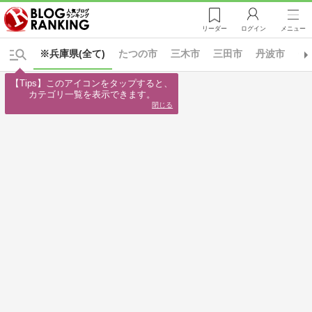
リーダー
ログイン
メニュー
※兵庫県(全て)
たつの市
三木市
三田市
丹波市
伊
【Tips】このアイコンをタップすると、

カテゴリ一覧を表示できます。
閉じる