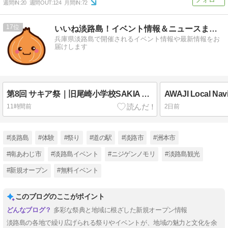
週間IN:
20
週間OUT:
124
月間IN:
72
17
いいね淡路島！イベント情報＆ニュースまとめ
兵庫県淡路島で開催されるイベント情報や最新情報をお
届けします
第8回 サキア祭｜旧尾崎小学校SAKIA （淡路市尾崎）｜2026/9/23
11時間前
2日前
#淡路島
#体験
#祭り
#道の駅
#淡路市
#洲本市
#南あわじ市
#淡路島イベント
#ニジゲンノモリ
#淡路島観光
#新規オープン
#無料イベント
このブログのここがポイント
多彩な祭典と地域に根ざした新規オープン情報
淡路島の各地で繰り広げられる祭りやイベントが、地域の魅力と文化を余