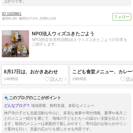
上がりです。
1920861
週間IN:
200
週間OUT:
370
月間IN:
1260
5
NPO法人ウィズユきたごよう
NPO(特定非営利活動)法人ウィズユきたごようの日常を
ご紹介します。
8月17日は、おかきあわせ
こども食堂メニュー、カレー
14時間前
33時間前
このブログのここがポイント
地域密着、無料支援、多彩なメニュー
神戸市の子ども支援活動を中心に、多彩な食事や寄付情報、夏季や各月ご
とのメニュー紹介を通じて、地域の子どもたちへの温かい支援を伝えてい
ます。毎回のメニューは家庭的で親しみやすく、寄付品のお知らせやリン
ク案内も行い、支援の広がりを感じさせる内容です。