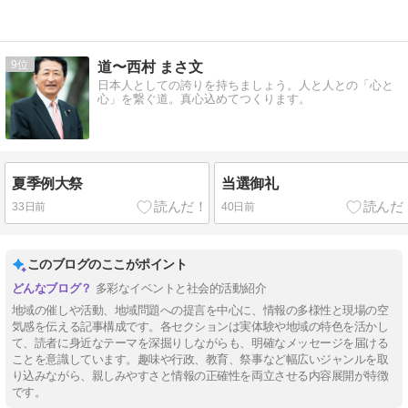
9
道〜西村 まさ文
日本人としての誇りを持ちましょう。人と人との「心と
心」を繋ぐ道。真心込めてつくります。
夏季例大祭
当選御礼
33日前
40日前
このブログのここがポイント
多彩なイベントと社会的活動紹介
地域の催しや活動、地域問題への提言を中心に、情報の多様性と現場の空
気感を伝える記事構成です。各セクションは実体験や地域の特色を活かし
て、読者に身近なテーマを深掘りしながらも、明確なメッセージを届ける
ことを意識しています。趣味や行政、教育、祭事など幅広いジャンルを取
り込みながら、親しみやすさと情報の正確性を両立させる内容展開が特徴
です。