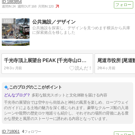
1883854
週間IN:
24
週間OUT:
168
月間IN:
120
16
公共施設／デザイン
公共施設を探索し、デザインを見つめます横浜から兵庫
に探索拠点を移しました
千光寺頂上展望台 PEAK [千光寺山ロープウェイ]
2年3ヶ月前
2年4ヶ月前
このブログのここがポイント
多彩な観光スポットと文化体験を届ける内容
千光寺の展望台では空中から街並みと神社の風景を楽しめ、ロープウェイ
のガイドによる土地の魅力を深く感じられます。豪華なクルーズ船の入港
シーンや龍野の歴史ロケ地巡りも紹介し、それぞれの場所の背後にある豊
かな歴史と風景のストーリーに誘われる内容となっています。
718061
4