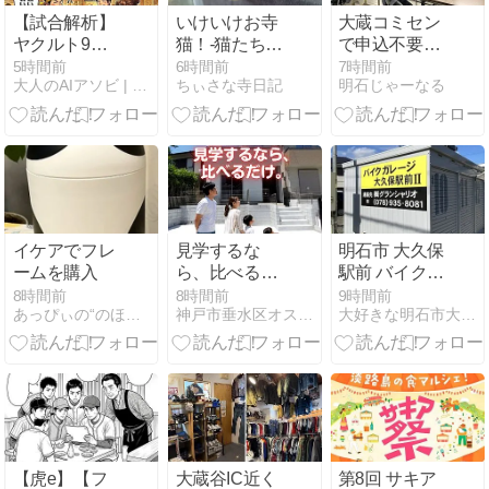
【試合解析】
いけいけお寺
大蔵コミセン
ヤクルト9安
猫！-猫たちの
で申込不要の
打でソロ一発
謎の行動。-
「明石しごせ
5時間前
6時間前
7時間前
大人のAIアソビ | AI遊びで未来を学ぶ、楽しむ実験室
ちぃさな寺日記
明石じゃーなる
1点！？強い
んロマン塾 第
のか弱いの
67講」が8月
か...横浜との
18日開催！
デッドヒート
【町家「明石
とツバメの不
ハウス」から
思議な粘り腰
見える、大蔵
地区のいまと
これから】
イケアでフレ
見学するな
明石市 大久保
ームを購入
ら、比べるだ
駅前 バイクガ
け
レージ大久保
8時間前
8時間前
9時間前
あっぴぃの“のほほん生活のおススメ”
神戸市垂水区オススメ不動産住宅情報
大好きな明石市大久保 大久保駅周辺のちょっとした情報
駅前Ⅱ ミディ
アムタイプ 即
日ご利用可能
です。
【虎e】【フ
大蔵谷IC近く
第8回 サキア