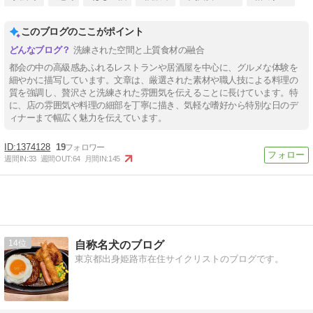
このブログのここがポイント
洗練された空間と上質食材の融合
都会の中の高級感あふれるレストランや居酒屋を中心に、グルメな体験を
細やかに描写しています。文章は、厳選された素材や職人技による料理の
質を強調し、贅沢さと洗練された雰囲気を伝えることに長けています。特
に、店の雰囲気や料理の細部を丁寧に描き、気軽な嗜好から特別な日のデ
ィナーまで幅広く魅力を伝えています。
1374128
19
週間IN:
33
週間OUT:
64
月間IN:
145
14
自称名犬のブログ
東京都出身姫路市在住サイクリストのブログです。