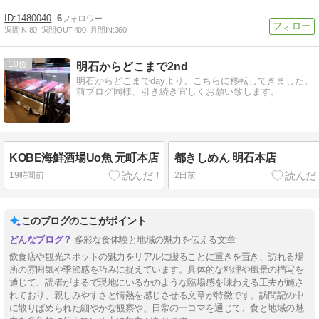
1480040
6
週間IN:
80
週間OUT:
400
月間IN:
360
10
明石からどこまで2nd
明石からどこまでdayより、こちらに移転してきました。
前ブログ同様、引き続き宜しくお願い致します。
KOBE海鮮酒場Uo魚 元町本店
都きしめん 明石本店
19時間前
2日前
このブログのここがポイント
多彩な食体験と地域の魅力を伝える文章
飲食店や観光スポットの魅力をリアルに綴ることに重きを置き、訪れる場
所の雰囲気や季節感を巧みに捉えています。具体的な料理や風景の描写を
通じて、読者がまるで現地にいるかのような臨場感を味わえる工夫が施さ
れており、親しみやすさと情熱を感じさせる文章が特徴です。訪問記の中
に散りばめられた細やかな観察や、日常の一コマを通じて、食と地域の魅