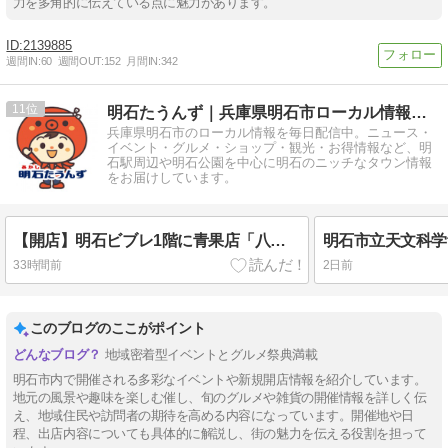
力を多角的に伝えている点に魅力があります。
2139885
週間IN:
60
週間OUT:
152
月間IN:
342
11
明石たうんず｜兵庫県明石市ローカル情報を毎日配信
兵庫県明石市のローカル情報を毎日配信中。ニュース・
イベント・グルメ・ショップ・観光・お得情報など、明
石駅周辺や明石公園を中心に明石のニッチなタウン情報
をお届けしています。
【開店】明石ビブレ1階に青果店「八百太商店 大久保店」が8月20日オープン予定
33時間前
2日前
このブログのここがポイント
地域密着型イベントとグルメ祭典満載
明石市内で開催される多彩なイベントや新規開店情報を紹介しています。
地元の風景や趣味を楽しむ催し、旬のグルメや雑貨の開催情報を詳しく伝
え、地域住民や訪問者の期待を高める内容になっています。開催地や日
程、出店内容についても具体的に解説し、街の魅力を伝える役割を担って