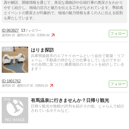
真や解説、開催情報を通じて、身近な風物詩や伝統行事の奥深さをわかり
やすく紹介し、地域の活力と魅力を伝える工夫がなされています。季節感
とイベントの豊富さが印象的で、地域の魅力情報を多くの人に伝える役割
も果たしています。
963927
13
週間IN:
20
週間OUT:
230
月間IN:
50
19
はりま探訪
兵庫県姫路市のエフケイホームという会社で新築・リフ
ォーム・不動産の仲介などの仕事をしているのですが、
その合間に見つけた播磨地区のスポットを紹介していき
ます！
1801762
週間IN:
20
週間OUT:
30
月間IN:
20
20
有馬温泉に行きませんか？日帰り観光
日帰り観光や旅館の評判を紹介その他、じゃらんで紹介
されているホテルなど。