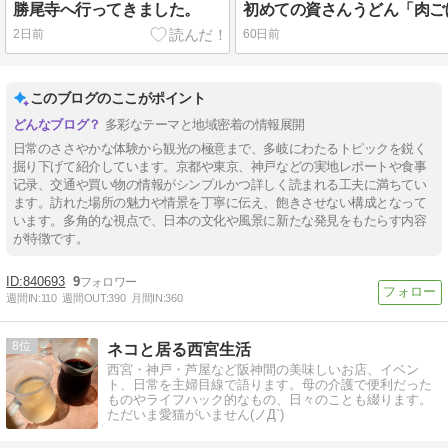
勝尾寺へ行ってきました。
2日前
60日前
このブログのここがポイント
多彩なテーマと地域密着の情報展開
日常のささやかな体験から観光の極意まで、多岐にわたるトピックを鋭く
掘り下げて紹介しています。京都や東京、神戸などの実地レポートや食事
记录、交通や買い物の情報がシンプルかつ詳しく読まれる工夫に満ちてい
ます。訪れた場所の魅力や情景を丁寧に伝え、飽きさせない構成となって
います。多角的な視点で、日本の文化や風景に新たな発見をもたらす内容
が特徴です。
840693
9
週間IN:
110
週間OUT:
390
月間IN:
360
8
ネコと居る西宮生活
西宮・神戸・芦屋など阪神間の美味しいお店、イベン
ト、日常を主婦目線で語ります。母の介護で便利だった
ものやライフハック的なもの、日々のことも綴ります。
ただいま愛猫がいません(ノД`)