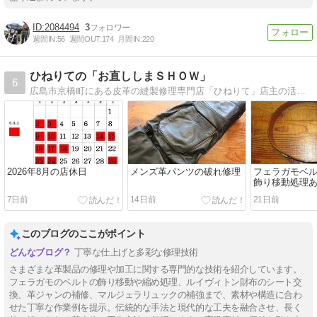
2084494
3
週間IN:
56
週間OUT:
174
月間IN:
220
ひねりての「お直ししまＳＨＯＷ」
6
広島市京橋町にある皮革の縫製修理専門店「ひねりて」店主の活動日記です。お店の詳細や修理工程などをご紹介してます！
2026年8月の店休日
メンズ革パンツの破れ修理
フェラガモベ
飾り移動処理
7日前
14日前
21日前
このブログのここがポイント
丁寧な仕上げと多彩な修理技術
さまざまな革製品の修理や加工に関する専門的な技術を紹介しています。
フェラガモのベルトの飾り移動や縮め処理、ルイヴィトン財布のシート交
換、革ジャンの補修、マルジェラリュックの補強まで、素材や構造に合わ
せた丁寧な作業例を提示。伝統的な手法と現代的な工夫を融合させ、長く