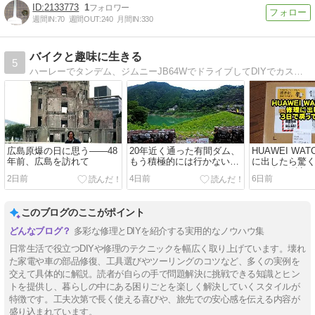
2133773
1
週間IN:
70
週間OUT:
240
月間IN:
330
バイクと趣味に生きる
5
ハーレーでタンデム、ジムニーJB64WでドライブしてDIYでカスタムしてます。レザークラフトや鉄道模型の鉄道模型の制作工程も紹介しています。
広島原爆の日に思う――48
20年近く通った有間ダム、
HUAWEI WA
年前、広島を訪れて
もう積極的には行かないか
に出したら驚
な
た！血圧測定
2日前
4日前
6日前
ッチが復活
このブログのここがポイント
多彩な修理とDIYを紹介する実用的なノウハウ集
日常生活で役立つDIYや修理のテクニックを幅広く取り上げています。壊れ
た家電や車の部品修復、工具選びやツーリングのコツなど、多くの実例を
交えて具体的に解説。読者が自らの手で問題解決に挑戦できる知識とヒン
トを提供し、暮らしの中にある困りごとを楽しく解決していくスタイルが
特徴です。工夫次第で長く使える喜びや、旅先での安心感を伝える内容が
盛り込まれています。