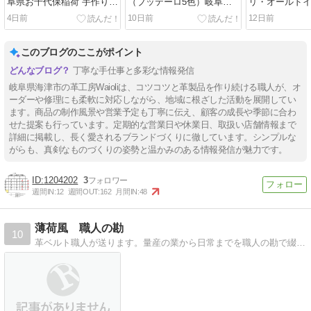
阜県お千代保稲荷 手作り革
（ブッテーロ5色）岐阜県
リ・オールド
工房Waioli
揖斐郡ACEAUTO様
黒・バックル
4日前
10日前
12日前
阜県海津市H様
このブログのここがポイント
丁寧な手仕事と多彩な情報発信
岐阜県海津市の革工房Waioliは、コツコツと革製品を作り続ける職人が、オ
ーダーや修理にも柔軟に対応しながら、地域に根ざした活動を展開してい
ます。商品の制作風景や営業予定も丁寧に伝え、顧客の成長や季節に合わ
せた提案も行っています。定期的な営業日や休業日、取扱い店舗情報まで
詳細に掲載し、長く愛されるブランドづくりに徹しています。シンプルな
がらも、真剣なものづくりの姿勢と温かみのある情報発信が魅力です。
1204202
3
週間IN:
12
週間OUT:
162
月間IN:
48
薄荷風 職人の勘
10
革ベルト職人が送ります。量産の業から日常までを職人の勘で綴るブログ。