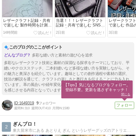
レザークラフト記録・共有
当選！！！レザークラフト
レザークラフ
で楽しむ 製作時間を計測し
記録・共有で楽しむ SNSで
で楽しむ 作品
て自己ベスト更新 レザーア
制作過程や完成品を投稿 琥
念撮影
14時間前
2日前
3日前
ート カービング
珀色
このブログのここがポイント
多彩な縫い方と素材の遊び心を追求
多彩なレザークラフト技術と素材の深淵なる探求をテーマにしており、平
縫いやクロスステッチ、二本針縫いなど多様な縫い方を実験しながら、そ
の魅力と奥深さを紹介しています。趣味としての創作過程や素材の選択、
技法の解説を通じて、クラフトの楽しさと奥行きを伝えることに力を入れ
ています。革の風合いや経年変化の魅力も視点に、飽きのこない奥の深さ
【Tips】気になるブログをフォロー。

登録不要。更新を逃さずキャッチ！
を感じさせる内容となっています。
閉じる
1649319
9
週間IN:
310
週間OUT:
410
月間IN:
1580
ぎんブロ！
2
東久留米市にある あとりえ ぎん というレザーグッズのアトリエ＆ショップのブログです。 手作り感いっぱいの商品などを紹介しています！