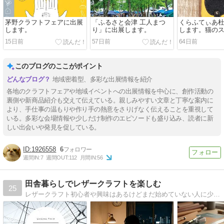
茅野クラフトフェアに出展
「ふるさと会津 工人まつ
くらふてぃあ
します。
り」に出展します。
します。猫の
15日前
57日前
64日前
このブログのここがポイント
地域密着型、多彩な出展情報を紹介
各地のクラフトフェアや地域イベントへの出展情報を中心に、創作活動の
裏側や新商品紹介も交えて伝えている。親しみやすい文章と丁寧な案内に
より、手仕事の温もりや作り手の熱意をさりげなく伝えることを重視して
いる。多彩な会場情報や少しだけ制作のエピソードも盛り込み、読者に新
しい出会いや発見を促している。
1926558
6
週間IN:
7
週間OUT:
112
月間IN:
56
田舎暮らしでレザークラフトを楽しむ
25
レザークラフト初心者や興味はあるけどまだ始めていない人に少しでも魅力を届けられるようなブログです。また、私自身がわからないことだらけの時に困ったことなどを細かく紹介しています。