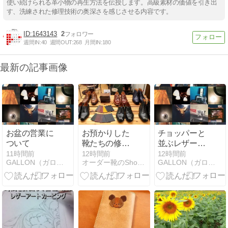
使い続けられる革小物の再生方法を伝授します。高級素材の価値を引き出
す、洗練された修理技術の奥深さを感じさせる内容です。
1643143
2
週間IN:
40
週間OUT:
268
月間IN:
180
最新の記事画像
お盆の営業に
お預かりした
チョッパーと
ついて
靴たちの修理
並ぶレザーバ
が完了
イザー
11時間前
12時間前
12時間前
GALLON（ガロン）の提案する革製品
オーダー靴のShoe Republic・シューリパブリック…
GALLON（ガロン）の提案する革製品