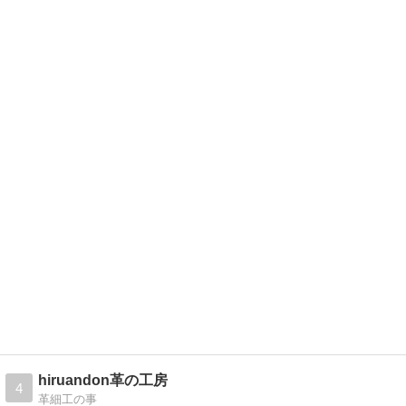
hiruandon革の工房
4
革細工の事