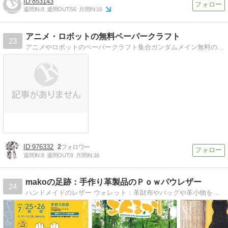
853143
週間IN:
8
週間OUT:
56
月間IN:
16
アニメ・ロボットの無料ペーパークラフト
23
アニメやロボットのペーパークラフト集合ガンダムメイン無料のペーパークラフトデータ
976332
2
週間IN:
8
週間OUT:
8
月間IN:
16
makoの足跡：手作り革製品のＰｏｗパウレザー
24
ハンドメイドのレザー ウォレット：革財布やバッグや革小物を製作しています。クラフトフェアのイベント出展などもアップしています。手作り革製品のPowパウレザー