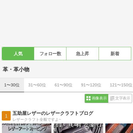
人気
フォロー数
急上昇
新着
革・革小物
1〜30位
31〜60位
61〜90位
91〜120位
121〜150位
画像表示
文字表示
五助屋レザーのレザークラフトブログ
1
レザークラフト全般ですよ~