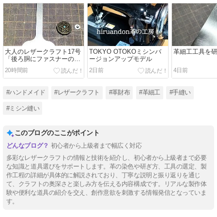
大人のレザークラフト17号
TOKYO OTOKOミシンバ
革細工工具を
「後ろ胴にファスナーの縫
ージョンアップモデル
い穴をあける」
20時間前
2日前
4日前
#ハンドメイド
#レザークラフト
#革財布
#革細工
#手縫い
#ミシン縫い
このブログのここがポイント
初心者から上級者まで幅広く対応
多彩なレザークラフトの情報と技術を紹介し、初心者から上級者まで必要
な知識と道具選びをサポートします。革の染色や研ぎ方、工具の選定、製
作工程の詳細が具体的に解説されており、丁寧な説明と振り返りを通じ
て、クラフトの奥深さと楽しみ方を伝える内容構成です。リアルな製作体
験や便利な道具の紹介を交え、創作意欲を刺激する情報発信となっていま
す。