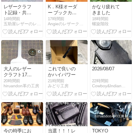
レザークラフ
K．K様オーダ
かなり疲れて
ト記録・共有
ー ブックカバ
きました
で楽しむ 製作
ー完成
14時間前
17時間前
18時間前
五助屋レザーのレザークラフトブログ
Angieのレザークラフト修行日記
螺旋階段
時間を計測し
て自己ベスト
更新 レザーア
ート カービン
グ
大人のレザー
これで良いの
2026/08/07
クラフト17号
かハイパワー
「後ろ胴にフ
22時間前
20時間前
21時間前
Cowboy&Indian『ＰＩＮＥ ＦＩＥＬＤ』
hiruandon革の工房
みどり工房
ァスナーの縫
い穴をあけ
る」
今の時季にお
当選！！！レ
TOKYO