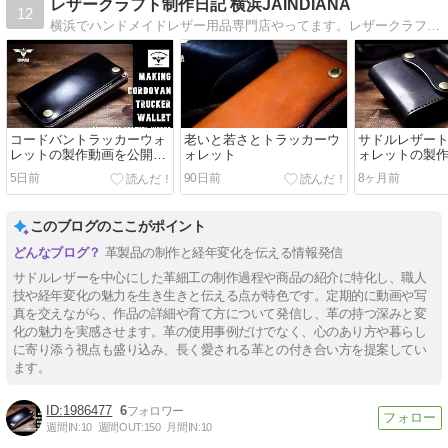
レザークラフト制作日記 横浜JAINDIANA
12
横浜でハンドメイドレザー用品専門店やってます。レザークラフト制作日記など。
コードバントラッカーウォ
老いと若さとトラッカーウ
サドルレザー
レットの製作動画を公開し
ォレット
ォレットの製
ました
した
5日前
90日前
8ヶ月前
このブログのここがポイント
革製品の制作と経年変化を伝える情報発信
サドルレザーを中心にした革細工の制作過程や商品の紹介に特化し、職人
技や経年変化の魅力を生き生きと伝える点が特色です。定期的に動画や写
真を交えながら、作品の詳細や育て方について発信し、革の持つ深みと変
化の魅力を実感させます。革の使用事例だけでなく、心のあり方や暮らし
に寄り添う視点も盛り込み、長く愛される革との付き合い方を提案してい
ます。
1986477
6
週間IN:
10
週間OUT:
150
月間IN:
10