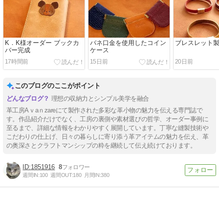
K．K様オーダー ブックカ
バネ口金を使用したコイン
ブレスレット
バー完成
ケース
17時間前
15日前
20日前
このブログのここがポイント
理想の収納力とシンプル美学を融合
革工房Aｖaｎzareにて製作された多彩な革小物の魅力を伝える専門誌で
す。作品紹介だけでなく、工房の裏側や素材選びの哲学、オーダー事例に
至るまで、詳細な情報をわかりやすく展開しています。丁寧な縫製技術や
こだわりの仕上げ、日々の暮らしに寄り添う革アイテムの魅力を伝え、革
の奥深さとクラフトマンシップの粋を継続して伝え続けております。
1851916
8
週間IN:
100
週間OUT:
180
月間IN:
380