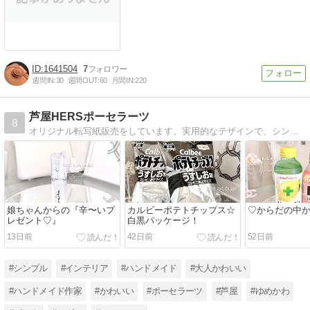
1641504
7
週間IN:
30
週間OUT:
60
月間IN:
220
芦屋HERSポーセラーツ
8
オリジナル転写紙販売をしています。実用的なテザインで、シンプルモダンインテリア・ウェディング向け、B＆Wを提供中
娘ちゃんからの『辛〜いプ
カルビーポテトチップス☆
♡︎からだの中か
レゼント♡︎』
白黒パッケージ！
13日前
42日前
52日前
#シンプル
#インテリア
#ハンドメイド
#大人かわいい
#ハンドメイド作家
#かわいい
#ポーセラーツ
#芦屋
#ゆめかわ