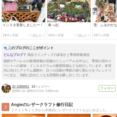
インスタ更新しましたー！
春っぽ。
雪、ふるのか
1年5ヶ月前
1年6ヶ月前
1年7ヶ月前
このブログのここがポイント
商品ラインナップの多彩さと季節情報発信
雑貨やアパレルの新着情報や店舗のリニューアルを中心に、季節の花やイ
ベントへの参加、インスタグラムの最新投稿などを紹介しています。多世
代に向けたアイテム展開や、日々の活動や季節の移り変わりをフレンドリ
ーに伝え、気軽に訪れたくなる雰囲気を醸し出しています。
1689461
14
週間IN:
120
週間OUT:
200
月間IN:
530
Angieのレザークラフト修行日記
3
２０１１年１１月から本格的にレザークラフトをはじめました。初心者ですが自分が納得できる作品を丁寧に作ることを心がけています。