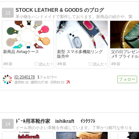
STOCK LEATHER & GOODS のブログ
13
革小物をハンドメイドで製作しております。新商品の紹介や、製作工程などをblogを通してご紹介出来ればと思います。
新商品 Airtagケース
新型 スマホ多機能リング
父の日プレゼ
販売中
メ‼︎ ブライド
布✨
4年前
4年前
4年前
2040178
1
週間IN:
10
週間OUT:
90
月間IN:
10
ﾄﾞｰﾙ用革靴作家 ishikraft ｲｼｸﾗﾌﾄ
14
ドール用の小さい革靴を作成しています。丁寧かつ精巧な作りを心がけコツコツと作成をしております。作成ペースは遅めですが、誠実かつまっすぐがモットーです。