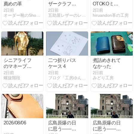
薦めの革
ザークラフト
OTOKOミシ
記録・共有で
ンバージョン
2日前
2日前
2日前
オーダー靴のShoe Republic・シューリパブリック…
五助屋レザーのレザークラフトブログ
hiruandon革の工房
楽しむ SNSで
アップモデル
制作過程や完
成品を投稿 琥
珀色
シニアライフ
二つ折りパス
煮詰めきれて
のマネープラ
ケース 4
なかった
ン
2日前
2日前
2日前
螺旋階段
ブログ「工房ゆんたく」
みどり工房
2026/08/06
広島原爆の日
広島原爆の日
に思う――48
に思う――48