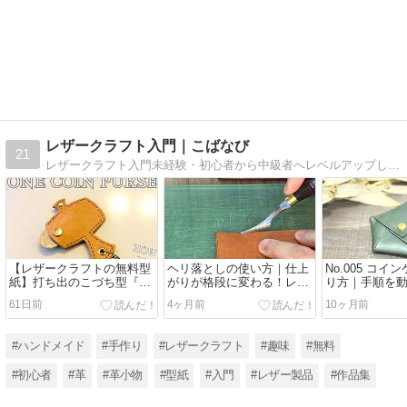
レザークラフト入門｜こばなび
21
レザークラフト入門未経験・初心者から中級者へレベルアップしよう！【革とレザークラフトの魅力】を発信。
【レザークラフトの無料型
ヘリ落としの使い方｜仕上
No.005 コイ
紙】打ち出のこづち型『ワ
がりが格段に変わる！レザ
り方｜手順を
ンコインケース』の作り方
ークラフト必須アイテム
きる！【型紙P
61日前
4ヶ月前
10ヶ月前
#ハンドメイド
#手作り
#レザークラフト
#趣味
#無料
#初心者
#革
#革小物
#型紙
#入門
#レザー製品
#作品集