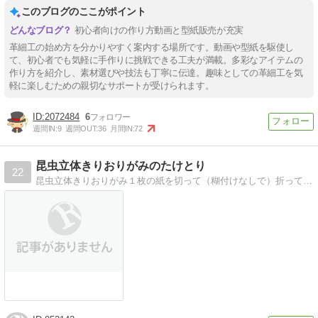
このブログのここがポイント
初心者向けの作り方動画と型紙販売が充実
革細工の始め方を分かりやすく案内する場所です。動画や型紙を駆使し
て、初心者でも気軽に手作りに挑戦できる工夫が満載。多彩なアイテムの
作り方を紹介し、素材選びや技法も丁寧に伝達。趣味としての革細工を気
軽に楽しむための親切なサポートが受けられます。
2072484
6
週間IN:
9
週間OUT:
36
月間IN:
72
昆虫立体きりおりがみのたけとり
22
昆虫立体きりおりがみ１枚の紙を切って（糊付けなしで）折って立体的に作ったリアルな昆虫です