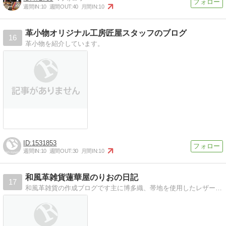
週間IN:
10
週間OUT:
40
月間IN:
10
革小物オリジナル工房匠屋スタッフのブログ
16
革小物を紹介しています。
1531853
週間IN:
10
週間OUT:
30
月間IN:
10
和風革雑貨蓮華屋のりおの日記
17
和風革雑貨の作成ブログです主に博多織、帯地を使用したレザークラフトの作品を作っております.