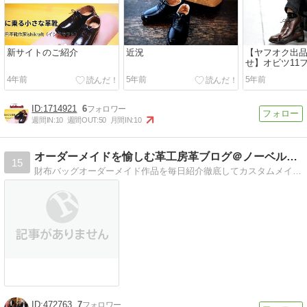
新サイトのご紹介
近況
【ヤフオク出
せ】オビツ11
ューズフィド
4年前
5年前
5年前
1714921
6
週間IN:
10
週間OUT:
50
月間IN:
10
オーダーメイドを愉しむ革工房革ブログ＠ノーベルレザークラフト
15
財布バッグオーダーメイド作品を毎日紹介徹底してカスタムメイドにこだわる革職人のリアルボイス
472763
7