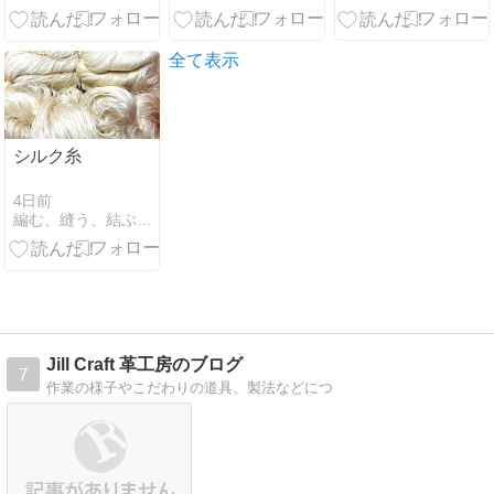
全て表示
シルク糸
4日前
編む、縫う、結ぶ、そして学ぶ in 横浜 大和 神奈川
Jill Craft 革工房のブログ
7
作業の様子やこだわりの道具、製法などにつ