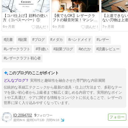
【コバ仕上げ】顔料の使い
【夜でもOK】レザークラ
【上達できな
方（コバスーパー）①
フトの騒音対策！マンショ
ない刃物は上
ン・アパートで静かに楽し
カッター派に
6ヶ月前
6ヶ月前
7ヶ月前
む方法
PART2
#読書
#副業
#ブログ
#メダカ
#ハンドメイド
#レザー
#レザークラフト
#手縫い
#副業ブログ
#めだか
#読書レビュー
#レザークラフト初心者
このブログのここがポイント
実用性と趣味性を融合させた専門的な内容展開
伝統的な革細工テクニックから最新の道具・仕上げ方法まで、多彩なテー
マを扱い初心者から上級者まで幅広く楽しめる内容です。実用的なポイン
トや工具選び、ケアに関する情報をコンパクトに伝えることで、レザーの
世界に深く入り込みやすくなっています。
2094702
9
週間IN:
6
週間OUT:
120
月間IN:
18