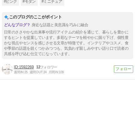
#ピンク
#モダン
#ミニチュア
このブログのここがポイント
身近な話題と美意識を巧みに融合
日常のささやかな出来事や流行アイテムの紹介を通じて、暮らしを豊かに
するヒントを提案しています。多彩なテーマを軽やかに掘り下げ、個性豊
かな視点やセンスを感じさせる文章が特徴です。インテリアやコスメ、食
や季節の話題を鋭くつかみつつも、気負わず親しみやすい語り口で読者の
共感を呼び込む仕立てになっています。
1592269
12
週間IN:
25
週間OUT:
24
月間IN:
109