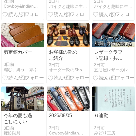
年前、広島を
年前、広島を
2日前
2日前
2日前
Cowboy&Indian『ＰＩＮＥ ＦＩＥＬＤ』
バイクと趣味に生きる
バイクと趣味に生きる
訪れて
訪れて
剪定鋏カバー
お客様の靴の
レザークラフ
ご紹介
ト記録・共有
で楽しむ 作品
3日前
3日前
3日前
編む、縫う、結ぶ、そして学ぶ in 横浜 大和 神奈川
オーダー靴のShoe Republic・シューリパブリック…
五助屋レザーのレザークラフトブログ
の完成時に記
念撮影
今年の夏も過
2026/08/05
６連勤
ごしにくい
3日前
3日前
3日前
Cowboy&Indian『ＰＩＮＥ ＦＩＥＬＤ』
みどり工房
螺旋階段