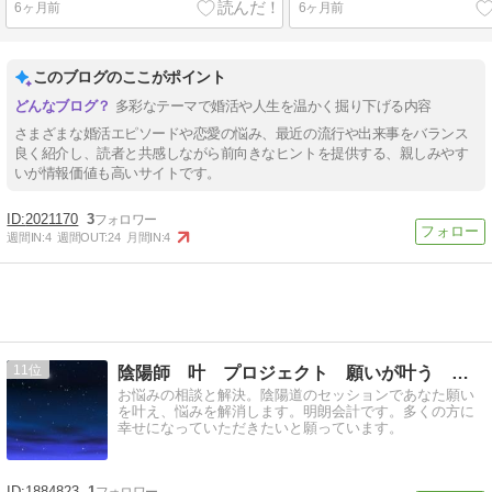
6ヶ月前
6ヶ月前
このブログのここがポイント
多彩なテーマで婚活や人生を温かく掘り下げる内容
さまざまな婚活エピソードや恋愛の悩み、最近の流行や出来事をバランス
良く紹介し、読者と共感しながら前向きなヒントを提供する、親しみやす
いが情報価値も高いサイトです。
2021170
3
週間IN:
4
週間OUT:
24
月間IN:
4
11
陰陽師 叶 プロジェクト 願いが叶う 悩みが解決
お悩みの相談と解決。陰陽道のセッションであなた願い
を叶え、悩みを解消します。明朗会計です。多くの方に
幸せになっていただきたいと願っています。
1884823
1