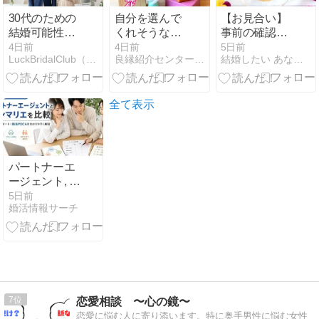
30代のための
自分を選んで
【お見合い】
結婚可能性診
くれそうな相
事前の確認・
断｜ラックブ
手をターゲッ
よくある質
4日前
4日前
5日前
LuckBridalClub（結婚相談所）
良縁紹介センター@香川県の結婚相談所−仲人ブログ
結婚したい あなたの気持ちを大切に 名古屋の結婚相談所ブーケ
ライダルクラ
トにする戦略
問・大切な心
ブ
構えについて
全て表示
パートナーエ
ージェント, サ
ンマリエの比
5日前
婚活情報サーチ
較・選び方と
婚活PDCAを
徹底解説
7
恋愛相談 〜心の鏡〜
恋愛に悩む人に寄り添います。特に奥手男性に悩む女性