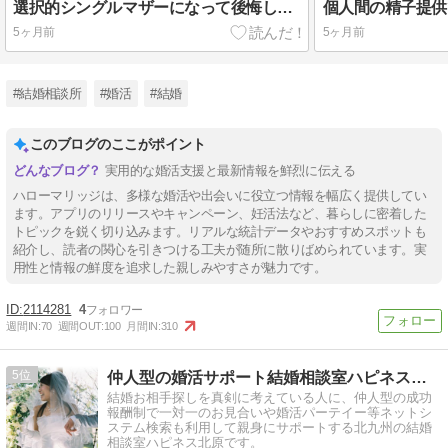
選択的シングルマザーになって後悔した？年収や一人暮らしなど生活スタイルによって異なるかも
5ヶ月前
5ヶ月前
#結婚相談所
#婚活
#結婚
このブログのここがポイント
実用的な婚活支援と最新情報を鮮烈に伝える
ハローマリッジは、多様な婚活や出会いに役立つ情報を幅広く提供してい
ます。アプリのリリースやキャンペーン、妊活法など、暮らしに密着した
トピックを鋭く切り込みます。リアルな統計データやおすすめスポットも
紹介し、読者の関心を引きつける工夫が随所に散りばめられています。実
用性と情報の鮮度を追求した親しみやすさが魅力です。
2114281
4
週間IN:
70
週間OUT:
100
月間IN:
310
5
仲人型の婚活サポート結婚相談室ハピネス北原
結婚お相手探しを真剣に考えている人に、仲人型の成功
報酬制で一対一のお見合いや婚活パーテイー等ネットシ
ステム検索も利用して親身にサポートする北九州の結婚
相談室ハピネス北原です。