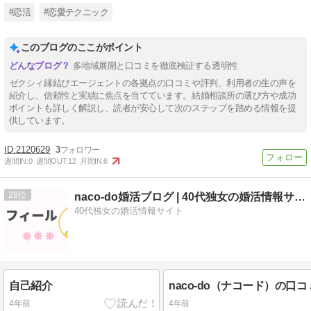
#恋活
#恋愛テクニック
このブログのここがポイント
多地域展開と口コミを徹底検証する透明性
ゼクシィ縁結びエージェントの各拠点の口コミや評判、利用者の生の声を
紹介し、信頼性と実績に焦点を当てています。結婚相談所の選び方や成功
ポイントも詳しく解説し、読者が安心して次のステップを踏める情報を提
供しています。
2120629
3
週間IN:
0
週間OUT:
12
月間IN:
6
28
naco-do婚活ブログ | 40代独女の婚活情報サイト
40代独女の婚活情報サイト
自己紹介
4年前
4年前