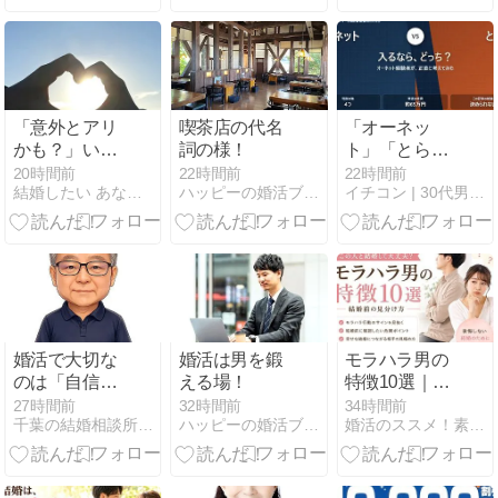
婚前の見極め
方
「意外とアリ
喫茶店の代名
「オーネッ
かも？」いつ
詞の様！
ト」「とら
もと違う行動
婚」入るなら
20時間前
22時間前
22時間前
結婚したい あなたの気持ちを大切に 名古屋の結婚相談所ブーケ
ハッピーの婚活ブログ
イチコン | 30代男性が1年以内結婚する方法
で婚活の流れ
どっち？｜オ
が変わる！
ーネット経験
者が正直に考
えてみた
婚活で大切な
婚活は男を鍛
モラハラ男の
のは「自信」
える場！
特徴10選｜
ではなく「安
「この人と結
27時間前
32時間前
34時間前
千葉の結婚相談所「アシストワン船橋」サトウから！
ハッピーの婚活ブログ
婚活のススメ！素敵な旦那様を見つけるお手伝い。
心感」《婚活
婚して大丈
男性の成長戦
夫？」結婚前
略シリーズ
の見分け方
⑯》