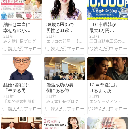
結婚は本当に
38歳の医師の
ETC車載器が
幸せなのか？
男性と31歳の
最大1万円引
ネガティブな
会社員の女性
き！購入助成
2日前
2日前
2日前
みえ婚社長ブログ
エツコの部屋 【青山結婚予備校】
三田自動車工業のブログ 岐阜県大垣市
情報に惑わさ
がゴールイ
キャンペーン
れないために
ン！
2026のお知ら
知っておきた
せ！
いこと@三重
県
結婚相談所は
婚活成功の裏
17.〓恋愛にお
「モテる男
側にある仲人
けるよくある
性」を作る場
同士の信頼関
ミスとその回
2日前
3日前
3日前
千葉の結婚相談所「アシストワン船橋」サトウから！
みえ婚社長ブログ
エンゲージメント・ジャーニー
所ではない
係と東海仲人
避法〓
《婚活男性の
大会で得た新
成長戦略シリ
たなご縁@三
ーズ⑮》
重県