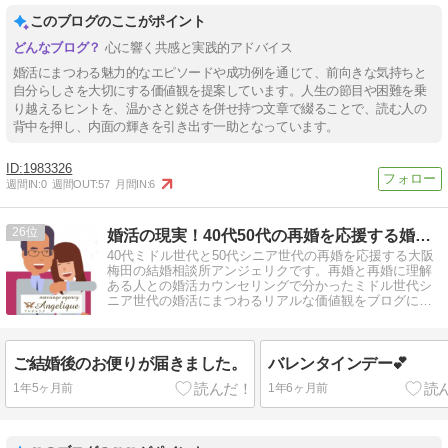
このブログのここがポイント
心に響く共感と実践的アドバイス
婚活にまつわる魅力的なエピソードや成功例を通じて、前向きな気持ちと
自分らしさを大切にする価値観を提案しています。人生の節目や困難を乗
り越えるヒントを、温かさと鋭さを併せ持つ文章で綴ることで、読む人の
背中を押し、内面の輝きを引き出す一助となっています。
1983326
週間IN:
0
週間OUT:
57
月間IN:
6
26
婚活の現実！40代50代の再婚を応援する婚活ブログ
40代ミドル世代と50代シニア世代の再婚を応援する大阪
梅田の結婚相談所アンジェリクです。再婚と再婚に理解
ある人との婚活カウンセリングで分かったミドル世代シ
ニア世代の婚活にまつわるリアルな価値観をブログに書
いてます。
ご結婚後のお便りが届きました。
バレンタインデー💕
1年5ヶ月前
1年6ヶ月前