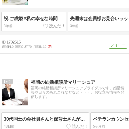
祝 ご成婚 #私の幸せな時間
3年前
3年前
1702515
週間IN:
0
週間OUT:
70
月間IN:
10
17
福岡の結婚相談所マリーシュア
福岡の結婚相談所マリーシュアブライダルです。婚活情
報や日々のあれこれなどなど・・・、お役立ち情報を発
信します。
30代同士の会社員さんと保育士さんが交際5ヶ月でご結婚！｜自然体でいられるお二人が掴んだ幸せなご縁
43日前
5ヶ月前