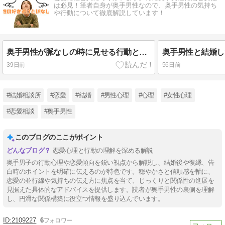
は必見！筆者自身が奥手男性なので、奥手男性の気持ち
や行動について徹底解説しています！
奥手男性が脈なしの時に見せる行動とは？好き避けとの違いを分かりやすく解説！
39日前
56日前
#結婚相談所
#恋愛
#結婚
#男性心理
#心理
#女性心理
#恋愛相談
#奥手男性
このブログのここがポイント
恋愛心理と行動の理解を深める解説
奥手男子の行動心理や恋愛傾向を鋭い視点から解説し、結婚後や復縁、告
白時のポイントを明確に伝えるのが特色です。穏やかさと信頼感を軸に、
恋愛の並行線や気持ちの伝え方に焦点を当て、じっくりと関係性の進展を
見据えた具体的なアドバイスを提供します。読者が奥手男性の裏側を理解
し、円滑な関係構築に役立つ情報を盛り込んでいます。
2109227
6