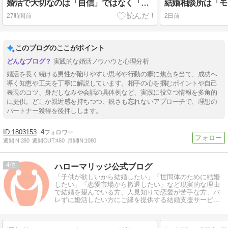
婚活で大切なのは「自信」ではなく「安心感」《婚活男性の成長戦略シリーズ⑯》
27時間前
2日前
このブログのここがポイント
実践的な婚活ノウハウと心理分析
婚活を長く続ける男性が陥りやすい思考や行動の癖に焦点を当て、成功へ
導く知恵や工夫を丁寧に解説しています。相手の心を掴むポイントや自己
表現のコツ、身だしなみや会話の具体例など、実践に役立つ情報を多角的
に提供。どこか親近感を持ちつつ、鋭さも忘れないアプローチで、理想の
パートナー獲得を後押しします。
1803153
4
週間IN:
280
週間OUT:
460
月間IN:
1080
4
ハローマリッジ公式ブログ
「子供が欲しいから結婚したい」「世間体のために結婚
したい」「恋愛市場から撤退したい」など現実的な理由
で結婚を望んでいる方、人見知りで恋愛が苦手な方、バ
レずに婚活したい方にご縁を提供する結婚支援サービ
ス"ハローマリッジ"の公式ブログです。