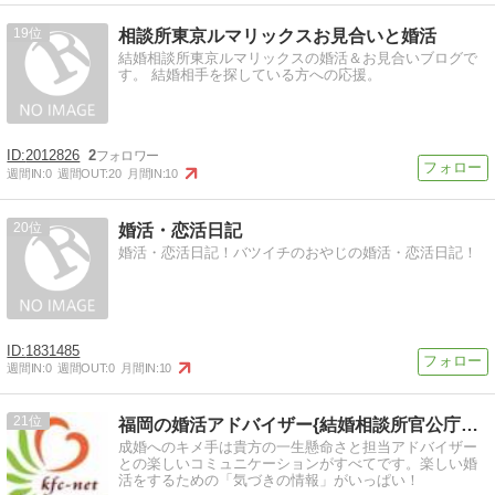
19
相談所東京ルマリックスお見合いと婚活
結婚相談所東京ルマリックスの婚活＆お見合いブログで
す。 結婚相手を探している方への応援。
2012826
2
週間IN:
0
週間OUT:
20
月間IN:
10
20
婚活・恋活日記
婚活・恋活日記！バツイチのおやじの婚活・恋活日記！
1831485
週間IN:
0
週間OUT:
0
月間IN:
10
21
福岡の婚活アドバイザー{結婚相談所官公庁ファミリークラブ}
成婚へのキメ手は貴方の一生懸命さと担当アドバイザー
との楽しいコミュニケーションがすべてです。楽しい婚
活をするための「気づきの情報」がいっぱい！