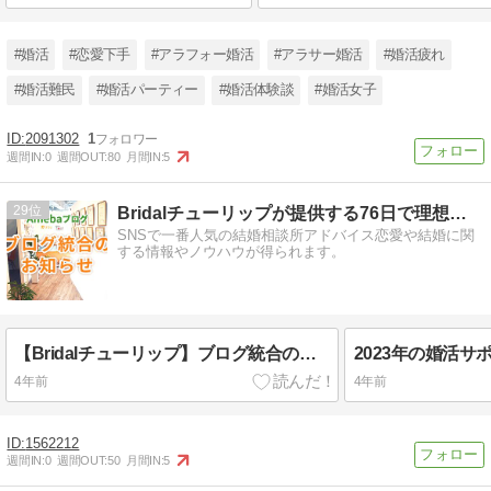
#婚活
#恋愛下手
#アラフォー婚活
#アラサー婚活
#婚活疲れ
#婚活難民
#婚活パーティー
#婚活体験談
#婚活女子
2091302
1
週間IN:
0
週間OUT:
80
月間IN:
5
29
Bridalチューリップが提供する76日で理想の結婚
SNSで一番人気の結婚相談所アドバイス恋愛や結婚に関
する情報やノウハウが得られます。
【Bridalチューリップ】ブログ統合のお知らせ
4年前
4年前
1562212
週間IN:
0
週間OUT:
50
月間IN:
5