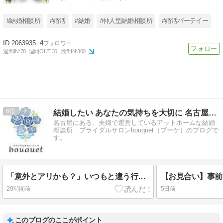
#結婚相談所
#婚活
#結婚
#仲人型結婚相談所
#婚活パーテイー
2063935
4
週間IN:
70
週間OUT:
30
月間IN:
300
6
結婚したい あなたの気持ちを大切に 名古屋の結婚相談所ブーケ
名古屋にある、夫婦で運営しているアットホームな結婚
相談所 ブライダルサロンbouquet（ブーケ）のブログで
す。
「意外とアリかも？」いつもと違う行動で婚活の流れが変わる！
20時間前
5日前
このブログのここがポイント