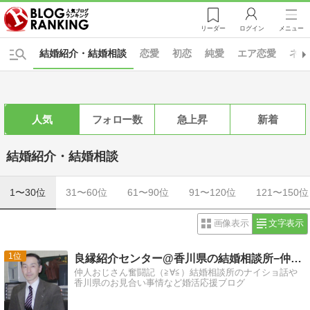
リーダー
ログイン
メニュー
結婚紹介・結婚相談
恋愛
初恋
純愛
エア恋愛
ネッ
人気
フォロー数
急上昇
新着
結婚紹介・結婚相談
1〜30位
31〜60位
61〜90位
91〜120位
121〜150位
画像表示
文字表示
1
良縁紹介センター@香川県の結婚相談所−仲人ブログ
仲人おじさん奮闘記（≧∀≦）結婚相談所のナイショ話や
香川県のお見合い事情など婚活応援ブログ