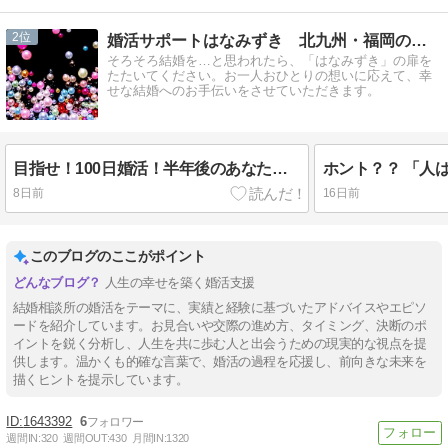
2
婚活サポートはなみずき 北九州・福岡の結婚相談所
そろそろ結婚を…と思われたら、「はなみずき」の扉を
たたいてください。お一人おひとりの想いに応えて、幸
せな結婚へのお手伝いをさせていただきます。
目指せ！100日婚活！半年後のあなたは？
ホント？？ 「人
8日前
16日前
このブログのここがポイント
人生の幸せを築く婚活支援
結婚相談所の婚活をテーマに、実績と経験に基づいたアドバイスやエピソ
ードを紹介しています。お見合いや交際の進め方、タイミング、決断のポ
イントを鋭く分析し、人生を共に歩む人と出会うための現実的な視点を提
供します。温かくも的確な言葉で、婚活の過程を応援し、前向きな未来を
描くヒントを提示しています。
1643392
6
週間IN:
320
週間OUT:
430
月間IN:
1320