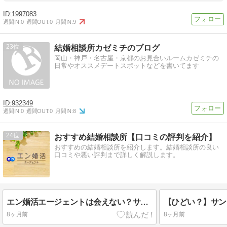
1997083
週間IN:
0
週間OUT:
0
月間IN:
9
23
結婚相談所カゼミチのブログ
岡山・神戸・名古屋・京都のお見合いルームカゼミチの
日常やオススメデートスポットなどを書いてます
932349
週間IN:
0
週間OUT:
0
月間IN:
8
24
おすすめ結婚相談所【口コミの評判を紹介】
おすすめの結婚相談所を紹介します。結婚相談所の良い
口コミや悪い評判まで詳しく解説します。
エン婚活エージェントは会えない？サクラ？体験談レビュー！
8ヶ月前
8ヶ月前