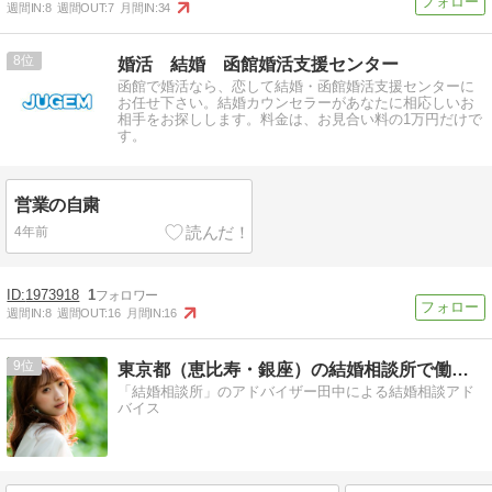
週間IN:
8
週間OUT:
7
月間IN:
34
8
婚活 結婚 函館婚活支援センター
函館で婚活なら、恋して結婚・函館婚活支援センターに
お任せ下さい。結婚カウンセラーがあなたに相応しいお
相手をお探しします。料金は、お見合い料の1万円だけで
す。
営業の自粛
4年前
1973918
1
週間IN:
8
週間OUT:
16
月間IN:
16
9
東京都（恵比寿・銀座）の結婚相談所で働く結婚アドバイザー
「結婚相談所」のアドバイザー田中による結婚相談アド
バイス