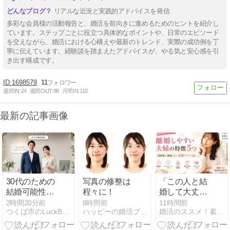
リアルな近況と実践的アドバイスを発信
多彩な会員様の活動報告と、婚活を前向きに進めるためのヒントを紹介し
ています。ステップごとに役立つ具体的なポイントや、日常のエピソード
を交えながら、婚活における心構えや最新のトレンド、実際の成功例を丁
寧に伝えています。経験談を踏まえたアドバイスが、やる気と安心感を引
き出す構成です。
1698579
11
週間IN:
24
週間OUT:
88
月間IN:
110
最新の記事画像
30代のための
写真の修整は
「この人と結
結婚可能性診
程々に！
婚して大丈
断｜ラックブ
夫？」離婚し
2時間20分前
8時間前
11時間前
つくば市のLuckBridalClub（結婚相談所）
ハッピーの婚活ブログ
婚活のススメ！素敵な旦那様を見つけるお手伝い。
ライダルクラ
やすい夫婦の
ブ
特徴5つと結