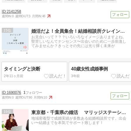
2141258
週間IN:
0
週間OUT:
3
月間IN:
48
15
婚活だよ！全員集合！結婚相談所クレイン仲人ちんくるのブログ
お見合いって？？？いろいろなイメージありますよね。
堅苦しいなんてナンセンス〜出会いのために一歩前進し
てみませんか？きっとその先には光り輝く未来が
タイミングと決断
40歳女性成婚事例
2年11ヶ月前
3年前
1690076
1
週間IN:
0
週間OUT:
90
月間IN:
10
16
東京都・千葉県の婚活 マリッジステーション
地域密着型で成婚実績が多数ある結婚相談所です。出会
い〜結婚までを本気でサポート致します！