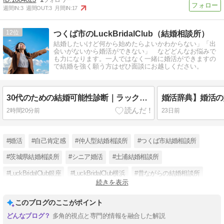
週間IN:
3
週間OUT:
3
月間IN:
17
12
つくば市のLuckBridalClub（結婚相談所）
結婚したいけど何から始めたらよいかわからない」「出
会いがないから婚活ができない」 などどんなお悩みで
も力になります。一人ではなく一緒に婚活ができますの
で結婚を強く願う方はぜひ面談にお越しください。
30代のための結婚可能性診断｜ラックブライダルクラブ
2時間20分前
23日前
#婚活
#自己肯定感
#仲人型結婚相談所
#つくば市結婚相談所
#茨城県結婚相談所
#シニア婚活
#土浦結婚相談所
#LuckBridalClub銀座
#LuckBridalClub横浜
#昔ながらの結婚相談所
続きを表示
#マッチングパーティー
#古河市婚活
このブログのここがポイント
多角的視点と専門的情報を融合した解説