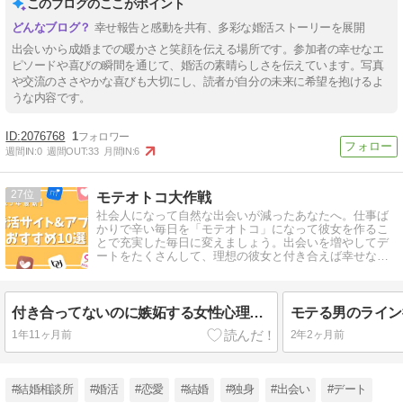
このブログのここがポイント
幸せ報告と感動を共有、多彩な婚活ストーリーを展開
出会いから成婚までの暖かさと笑顔を伝える場所です。参加者の幸せなエ
ピソードや喜びの瞬間を通じて、婚活の素晴らしさを伝えています。写真
や交流のささやかな喜びも大切にし、読者が自分の未来に希望を抱けるよ
うな内容です。
2076768
1
週間IN:
0
週間OUT:
33
月間IN:
6
27
モテオトコ大作戦
社会人になって自然な出会いが減ったあなたへ。仕事ば
かりで辛い毎日を「モテオトコ」になって彼女を作るこ
とで充実した毎日に変えましょう。出会いを増やしてデ
ートをたくさんして、理想の彼女と付き合えば幸せな毎
日が待っています。
付き合ってないのに嫉妬する女性心理とは？好意か脈なしを徹底解説！
1年11ヶ月前
2年2ヶ月前
#結婚相談所
#婚活
#恋愛
#結婚
#独身
#出会い
#デート