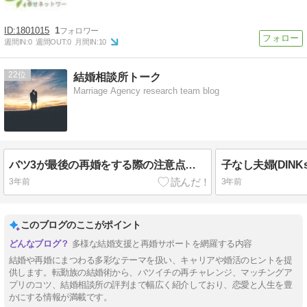
1801015
1
週間IN:
0
週間OUT:
0
月間IN:
10
22
結婚相談所トーク
Marriage Agency research team blog
バツ3が最後の再婚をする際の注意点とは？今度こそ失敗しない婚活方法
3年前
3年前
このブログのここがポイント
多様な結婚支援と再婚サポートを網羅する内容
結婚や再婚にまつわる多彩なテーマを扱い、キャリアや婚活のヒントを提
供します。転勤族の結婚術から、バツイチの再チャレンジ、マッチングア
プリのコツ、結婚相談所の評判まで幅広く紹介しており、恋愛と人生を豊
かにする情報が満載です。