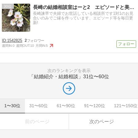
30
長崎の結婚相談室はーと2 エピソードと美味しい物
長崎諫早で夫婦でお世話している相談所です1対1のお見
合いのみでご縁を作っています、エピソード等を毎日更
新!
1542825
2
週間IN:
0
週間OUT:
10
月間IN:
5
次のランキングを表示
「結婚紹介・結婚相談」
31位〜60位
1〜30位
31〜60位
61〜90位
91〜120位
121〜150位
前のページ
次のページ