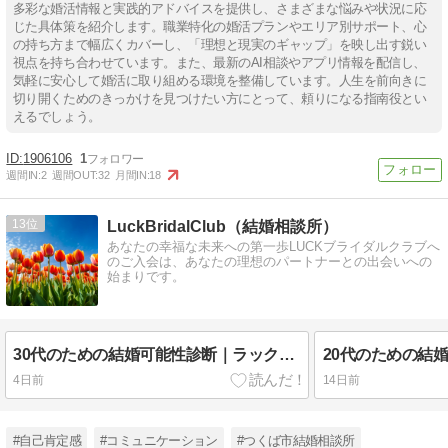
多彩な婚活情報と実践的アドバイスを提供し、さまざまな悩みや状況に応
じた具体策を紹介します。職業特化の婚活プランやエリア別サポート、心
の持ち方まで幅広くカバーし、「理想と現実のギャップ」を映し出す鋭い
視点を持ち合わせています。また、最新のAI相談やアプリ情報を配信し、
気軽に安心して婚活に取り組める環境を整備しています。人生を前向きに
切り開くためのきっかけを見つけたい方にとって、頼りになる指南役とい
えるでしょう。
1906106
1
週間IN:
2
週間OUT:
32
月間IN:
18
13
LuckBridalClub（結婚相談所）
あなたの幸福な未来への第一歩LUCKブライダルクラブへ
のご入会は、あなたの理想のパートナーとの出会いへの
始まりです。
30代のための結婚可能性診断｜ラックブライダルクラブ
4日前
14日前
#自己肯定感
#コミュニケーション
#つくば市結婚相談所