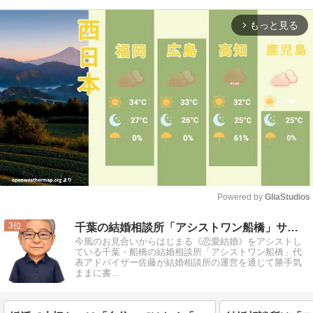
もっと見る
arrow_forward_ios
Powered by 
GliaStudios
Mute
3
千葉の結婚相談所「アシストワン船橋」サトウから！
今風のお見合いからはじまる《恋愛結婚》をアシストし
ている千葉・船橋の結婚相談所「アシストワン船橋」代
表アドバイザー佐藤が結婚相談所の運営を通じて勝手気
ままに書…