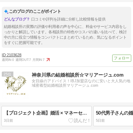
このブログのここがポイント
口コミや評判を詳細に分析し比較情報を提供
結婚相談所の実際の評価や利用者の声を中心に、料金やサービス内容をし
っかりと解説しています。各相談所の特色やコスパの違いを比べて、検討
中の方に役立つ情報をコンパクトにまとめているため、気になるポイント
をすぐに把握可能です。
2103628
週間IN:
0
週間OUT:
7
月間IN:
7
25
神奈川県の結婚相談所☆マリアージュ.com
女目線のアドバイス！IBJ加盟店なのに安いと大人気の地
域密着型結婚相談所マリアージュ.com
【プロジェクト企画】婚活 × マネーセミナーの募集開始
50代男子さんの
3日前
5日前