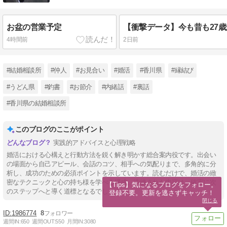
お盆の営業予定
4時間前
2日前
#結婚相談所
#仲人
#お見合い
#婚活
#香川県
#縁結び
#うどん県
#釣書
#お節介
#内緒話
#裏話
#香川県の結婚相談所
このブログのここがポイント
実践的アドバイスと心理戦略
婚活における心構えと行動方法を鋭く解き明かす総合案内役です。出会い
の場面から自己アピール、会話のコツ、相手への気配りまで、多角的に分
析し、成功のための必須ポイントを示しています。読むだけで、婚活の緻
密なテクニックと心の持ち様を学べる構成。洗練された内容は、確実に次
【Tips】気になるブログをフォロー。

のステップへと導く道標となるでしょう。
登録不要。更新を逃さずキャッチ！
閉じる
1986774
8
週間IN:
650
週間OUT:
550
月間IN:
3080