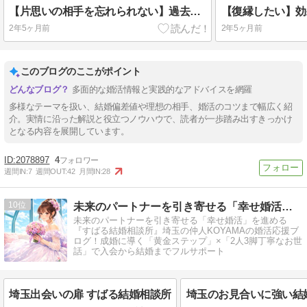
【片思いの相手を忘れられない】過去を卒業して幸せになるためのヒント
2年5ヶ月前
2年5ヶ月前
このブログのここがポイント
多面的な婚活情報と実践的なアドバイスを網羅
多様なテーマを扱い、結婚偏差値や理想の相手、婚活のコツまで幅広く紹
介。実情に沿った解説と役立つノウハウで、読者が一歩踏み出すきっかけ
となる内容を展開しています。
2078897
4
週間IN:
7
週間OUT:
42
月間IN:
28
10
未来のパートナーを引き寄せる「幸せ婚活」出会えるブログ
未来のパートナーを引き寄せる「幸せ婚活」を進める
『すばる結婚相談所』埼玉の仲人KOYAMAの婚活応援ブ
ログ！成婚に導く「黄金ステップ」×「2人3脚丁寧なお世
話」で入会から結婚までフルサポート
埼玉出会いの扉 すばる結婚相談所
埼玉のお見合いに強い結