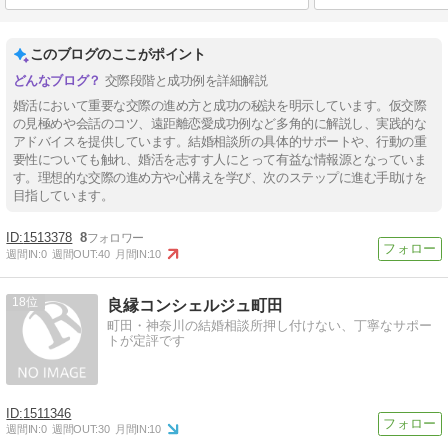
このブログのここがポイント
交際段階と成功例を詳細解説
婚活において重要な交際の進め方と成功の秘訣を明示しています。仮交際
の見極めや会話のコツ、遠距離恋愛成功例など多角的に解説し、実践的な
アドバイスを提供しています。結婚相談所の具体的サポートや、行動の重
要性についても触れ、婚活を志すす人にとって有益な情報源となっていま
す。理想的な交際の進め方や心構えを学び、次のステップに進む手助けを
目指しています。
1513378
8
週間IN:
0
週間OUT:
40
月間IN:
10
18
良縁コンシェルジュ町田
町田・神奈川の結婚相談所押し付けない、丁寧なサポー
トが定評です
1511346
週間IN:
0
週間OUT:
30
月間IN:
10