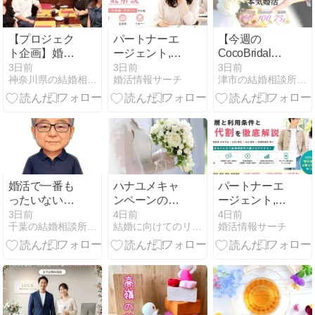
【プロジェク
パートナーエ
【今週の
ト企画】婚活
ージェント,
CocoBridal】
× マネーセミ
IBJメンバー
8/1〜8/7 会員
3日前
3日前
3日前
神奈川県の結婚相談所☆マリアージュ.com
婚活情報サーチ
津市の結婚相談所なら結婚相談所CocoBridal
ナーの募集開
ズ, エン婚活エ
様 活動報告✨
始
ージェント, サ
ンマリエ, フィ
オーレの30代
女性とおすす
め・女性を徹
底解説
婚活で一番も
ハナユメキャ
パートナーエ
ったいないの
ンペーンの最
ージェント,
は「あきらめ
新・過去の式
IBJメンバー
3日前
4日前
4日前
千葉の結婚相談所「アシストワン船橋」サトウから！
結婚に向けてのリアル準備情報を紹介
婚活情報サーチ
ること」《婚
場・指輪キャ
ズ, エン婚活エ
活男性の成長
ンペーン一
ージェント, サ
戦略シリーズ
覧・もらえな
ンマリエ, フィ
⑭》
いなどの注意
オーレの年齢
点
層と利用条件
と20代割を徹
底解説