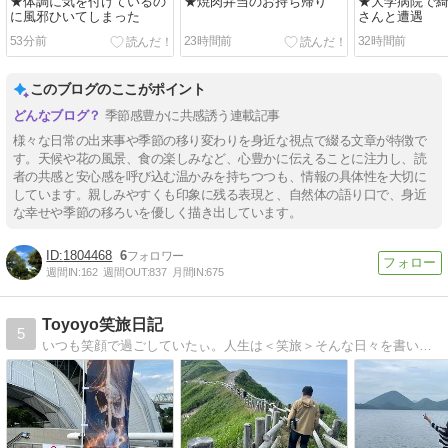
★体調に気を付けているの
★焼肉弁当のお持ち帰り
★大学病院で
に風邪ひいてしまった
さんと遭遇
53分前
23時間前
32時間前
このブログのここがポイント
季節感豊かに共感誘う連載記事
様々な日常の出来事や季節の移り変わりを身近な視点で綴る文章が特徴で
す。天候や花の風景、食の楽しみなど、心豊かに伝えることに注力し、読
者の共感と安心感を呼び込む温かみを持ちつつも、情報の具体性を大切に
しています。親しみやすくも印象に残る表現と、自然体の語り口で、身近
な幸せや季節の移ろいを優しく描き出しています。
1804468
6
週間IN:
162
週間OUT:
837
月間IN:
675
Toyoyo笑旅日記
5
いつも笑顔で過ごしていたぃ。人生は＜笑旅＞そんな日々を書いています。