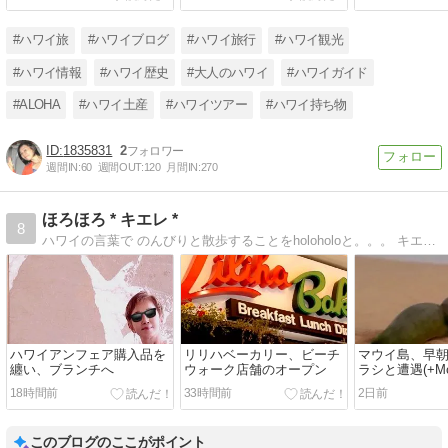
ポートコントロール
ン
（MPC）
#ハワイ旅
#ハワイブログ
#ハワイ旅行
#ハワイ観光
#ハワイ情報
#ハワイ歴史
#大人のハワイ
#ハワイガイド
#ALOHA
#ハワイ土産
#ハワイツアー
#ハワイ持ち物
1835831
2
週間IN:
60
週間OUT:
120
月間IN:
270
ほろほろ * キエレ *
8
ハワイの言葉で のんびりと散歩することをholoholoと。。。 キエレは薫り高いガーデニアの花 人生を日々の散歩のように…
ハワイアンフェア購入品を
リリハベーカリー、ビーチ
マウイ島、早
纏い、ブランチへ
ウォーク店舗のオープン
ラシと遭遇(+Mo
18時間前
33時間前
2日前
このブログのここがポイント