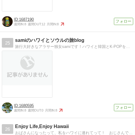
1687190
週間IN:
8
週間OUT:
12
月間IN:
8
samiのハワイとソウルの旅blog
25
旅行大好きなアラサー独女samiです！ハワイと韓国とK-POPをこよなく愛しております。目標は年4回の海外旅行！2011〜2013年は達成。2014年達成間近？
1680595
週間IN:
8
週間OUT:
0
月間IN:
8
Enjoy Life,Enjoy Hawaii
26
おばさんになったって、私をハワイに連れてって！ おじさんでもおばさんでも、おじいちゃんでもおばあちゃんでも、楽しめるハワイが紹介できたらいいな。