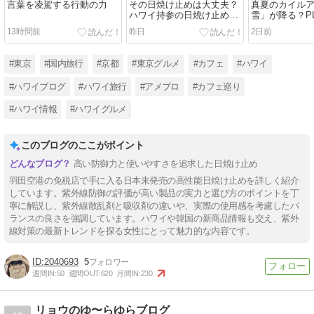
言葉を凌駕する行動の力
その日焼け止めは大丈夫？
真夏のカイル
ハワイ持参の日焼け止め見
雪」が降る？PL
逃しがちなポイント
COME AGAI
13時間前
昨日
2日前
たフレーバー
#東京
#国内旅行
#京都
#東京グルメ
#カフェ
#ハワイ
#ハワイブログ
#ハワイ旅行
#アメブロ
#カフェ巡り
#ハワイ情報
#ハワイグルメ
このブログのここがポイント
高い防御力と使いやすさを追求した日焼け止め
羽田空港の免税店で手に入る日本未発売の高性能日焼け止めを詳しく紹介
しています。紫外線防御の評価が高い製品の実力と選び方のポイントを丁
寧に解説し、紫外線散乱剤と吸収剤の違いや、実際の使用感を考慮したバ
ランスの良さを強調しています。ハワイや韓国の新商品情報も交え、紫外
線対策の最新トレンドを探る女性にとって魅力的な内容です。
2040693
5
週間IN:
50
週間OUT:
620
月間IN:
230
リョウのゆ〜らゆらブログ