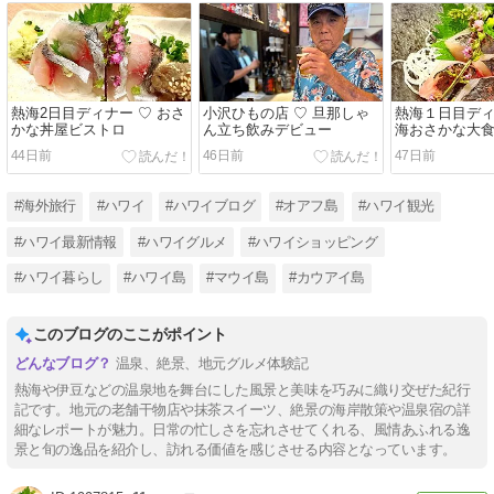
熱海2日目ディナー ♡ おさ
小沢ひもの店 ♡ 旦那しゃ
熱海１日目ディ
かな丼屋ビストロ
ん立ち飲みデビュー
海おさかな大
44日前
46日前
47日前
#海外旅行
#ハワイ
#ハワイブログ
#オアフ島
#ハワイ観光
#ハワイ最新情報
#ハワイグルメ
#ハワイショッピング
#ハワイ暮らし
#ハワイ島
#マウイ島
#カウアイ島
このブログのここがポイント
温泉、絶景、地元グルメ体験記
熱海や伊豆などの温泉地を舞台にした風景と美味を巧みに織り交ぜた紀行
記です。地元の老舗干物店や抹茶スイーツ、絶景の海岸散策や温泉宿の詳
細なレポートが魅力。日常の忙しさを忘れさせてくれる、風情あふれる逸
景と旬の逸品を紹介し、訪れる価値を感じさせる内容となっています。