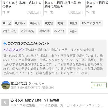
りくりゅう 氷舞に感動する
北海道２日目 積丹半島 神
北海道１日目 
の巻★
威岬に感動★
動★
2日前
24日前
27日前
#日記
#グルメ
#暮らし
#夫婦
#旅行
#絶景
#シニアブログ
#海外旅行
#旅の記録
#栃木県
#ハワイ
#趣味
このブログのここがポイント
実体験と前向きな挑戦語る文章、リアルな感情表現
日々の旅や暮らしの喜びと挑戦を、飾らず率直な言葉で綴っています。旅
のハプニングや美食体験、日常のささやかなイベントを丁寧に描写し、親
しみやすさと共感を呼び起こします。いつも前向きな気持ちと冒険心を忘
れず、個人の発見や成長を自然に伝えている点が特徴です。自然体の筆致
と具体的エピソードが、読者を惹きつける魅力を放っています。
1947202
5
週間IN:
150
週間OUT:
170
月間IN:
690
るぅのHappy Life in Hawaii
6
２０１２年結婚後、ハワイに移住。海・山・ホテル・レストラン・ショッピング情報など日々の生活をブログで綴ってみました。