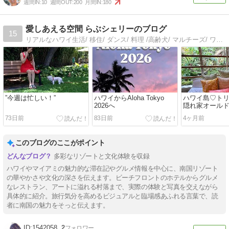
週間IN:
10
週間OUT:
200
月間IN:
180
愛しあえる空間 らぶシェリーのブログ
15
リアルなハワイ生活/ 移住/ ダンス/ 料理 /高齢犬/ マルチーズ/ ワイキキ/ハワイ
”今週は忙しい！”
ハワイからAloha Tokyo
ハワイ島♡トリ
2026へ
隠れ家オール
73日前
83日前
4ヶ月前
このブログのここがポイント
多彩なリゾートと文化体験を収録
ハワイやマイアミの魅力的な滞在記やグルメ情報を中心に、南国リゾート
の華やかさや文化の深さを伝えます。ビーチフロントのホテルからグルメ
なレストラン、アートに溢れる村落まで、実際の体験と写真を交えながら
具体的に紹介。旅行気分を高めるビジュアルと臨場感あふれる言葉で、読
者に南国の魅力をそっと伝えます。
1542058
2