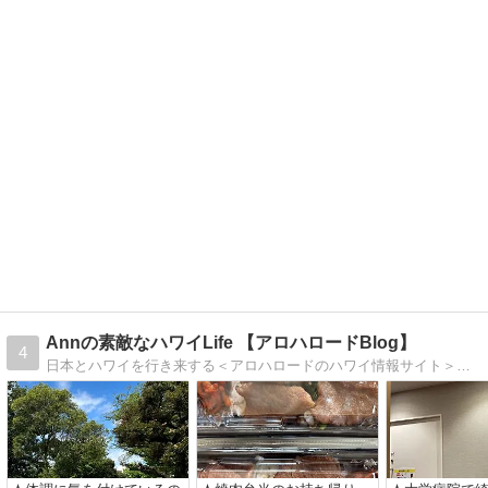
Annの素敵なハワイLife 【アロハロードBlog】
4
日本とハワイを行き来する＜アロハロードのハワイ情報サイト＞スタッフ Ann が、日常の出来事やトピック、ハワイの最新情報、ハワイの写真を毎日お届けします。