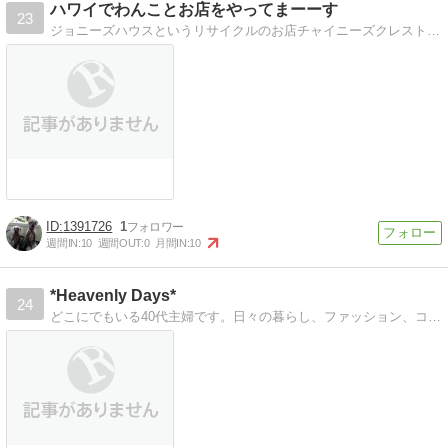
ハワイでわんことお店をやってまーーす
23
ジョニーズハウスというリサイクルのお店チャイニーズクレストジョニー君とアンティのハワイでのなんてことない日常
1391726
1
週間IN:
10
週間OUT:
0
月間IN:
10
*Heavenly Days*
24
どこにでもいる40代主婦です。日々の暮らし、ファッション、コスメ、グルメ、旅など気の向くままにUPしていきます。