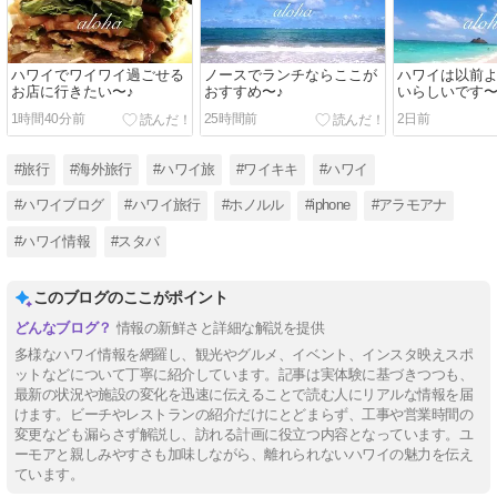
ハワイでワイワイ過ごせる
ノースでランチならここが
ハワイは以前
お店に行きたい〜♪
おすすめ〜♪
いらしいです
1時間40分前
25時間前
2日前
#旅行
#海外旅行
#ハワイ旅
#ワイキキ
#ハワイ
#ハワイブログ
#ハワイ旅行
#ホノルル
#iphone
#アラモアナ
#ハワイ情報
#スタバ
このブログのここがポイント
情報の新鮮さと詳細な解説を提供
多様なハワイ情報を網羅し、観光やグルメ、イベント、インスタ映えスポ
ットなどについて丁寧に紹介しています。記事は実体験に基づきつつも、
最新の状況や施設の変化を迅速に伝えることで読む人にリアルな情報を届
けます。ビーチやレストランの紹介だけにとどまらず、工事や営業時間の
変更なども漏らさず解説し、訪れる計画に役立つ内容となっています。ユ
ーモアと親しみやすさも加味しながら、離れられないハワイの魅力を伝え
ています。