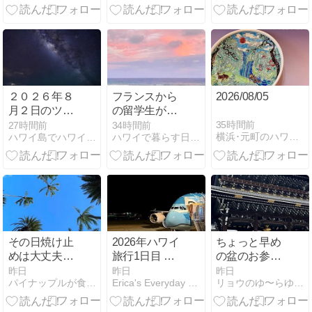
２０２６年８
フランスから
2026/08/05
月２日のツア
の留学生が作
ー写真
る地中海料理
35時間前
27時間前
34時間前
横浜･元町のハワイアンジュエリーＫ-ＳＭＩＬＥ
ハワイ島でハワイ気分by情熱星空ツアーズ
ハワイで暮らす日々 by Chiyo
ランチ✨
その日焼け止
2026年ハワイ
ちょっと早め
めは大丈夫？
旅行1日目 〜7
の盆のお参り
ハワイ持参の
年ぶりのオア
♡東本願寺と
昨日
昨日
昨日
パイナップルが食べられないダーリン＆コメ子のハワイDiary
Erica's Everyday Life 子連れハワイ旅行
リョウのゆ〜らゆらブログ
日焼け止め見
フへ〜
大谷祖廟
逃しがちなポ
イント