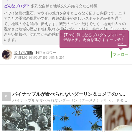
多彩な自然と地域文化を織り交ぜる特徴
ハワイ諸島の宝石、マウイの魅力を余すところなく伝える内容です。エリ
アごとの季節の風景や文化、復興の様子や新しいスポットの紹介を通じ
て、地域の今を詳細に伝えます。観光のヒントだけでなく、地元の人々の
温かさと地域の歴史も感じ取れる構成となっており、訪れる前に知ってお
きたい情報や、訪れてからの感動を深める一助となる情報発信を目指して
【Tips】気になるブログをフォロー。

登録不要。更新を逃さずキャッチ！
います。
閉じる
1747695
16
週間IN:
60
週間OUT:
183
月間IN:
264
パイナップルが食べられないダーリン＆コメ子のハワイDiary
9
パイナップルが食べられないダーリン（ダーさん）と行く、ドタバタ「ハワイDairy」。独自目線の最新情報&限られたハワイ滞在時間を有効的にHAPPYに楽しむコツをお伝えします！ハワイ ママキティー コピー 優秀賞受賞。