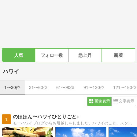
人気
フォロー数
急上昇
新着
ハワイ
1〜30位
31〜60位
61〜90位
91〜120位
121〜150位
画像表示
文字表示
のほほん〜ハワイひとりごと♪
1
モーハワイブログからお引越しをしました。ハワイのこと、スタバ、ニャンコなどいろいろ書いています。よろしくお願いします。