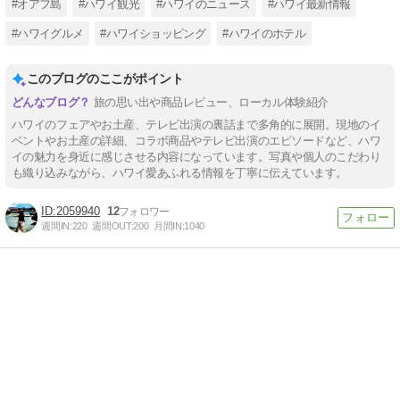
#オアフ島
#ハワイ観光
#ハワイのニュース
#ハワイ最新情報
#ハワイグルメ
#ハワイショッピング
#ハワイのホテル
このブログのここがポイント
旅の思い出や商品レビュー、ローカル体験紹介
ハワイのフェアやお土産、テレビ出演の裏話まで多角的に展開。現地のイ
ベントやお土産の詳細、コラボ商品やテレビ出演のエピソードなど、ハワ
イの魅力を身近に感じさせる内容になっています。写真や個人のこだわり
も織り込みながら、ハワイ愛あふれる情報を丁寧に伝えています。
2059940
12
週間IN:
220
週間OUT:
200
月間IN:
1040