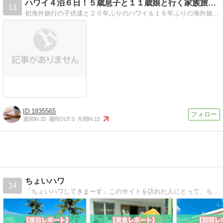
ハワイ４泊６日！５歳息子と１１歳娘と行く家族旅行＆湘南情報
13
初海外旅行の子供達と２０年ぶりのハワイ＆１６年ぶりの海外旅行の私と同じく１６年ぶりの海外旅行の夫のどたばたハワイ旅行記です(^^)＋湘南情報
1835565
週間IN:
15
週間OUT:
5
月間IN:
15
ちょいハワ
14
「ちょいハワしてきまーす」このサイトを訪れた人にとって、ちょいと休みを取ってハワイに行きたくなるキッカケの場になりたい。ホノルルマラソン（＆ハワイのスポーツイベント）を中心に、ハワイの魅力と体験記をお届けするメディアです。