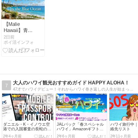
【Malie
Hawaii】青い
海に包まれる
2日前
ポイ活インフォ
穏やかな読書
時間📖やさし
い歌声と海風
｜作業用・読
書用に
大人のハワイ観光おすすめガイド HAPPY ALOHA！
7
47才でハワイデビュー！それからハワイ巻き返しの人生が始まったアラフィフ目線のハワイの楽しみ方と知れば知るほどもっとハワイが好きになる情報をお届けします。
ダニエル・K・イノウエ空
JALパック「春スペシャル
ハワイ旅行中
港での入国審査の長蛇の列
ハワイ」Amazonギフトカ
絡先リスト
からの開放！モバイルパス
ードプレゼントキャンペー
2年4ヶ月前
2年6ヶ月前
2年11ヶ月前