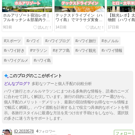
ホルアリゾート宿泊レポ｜
テックスドライブイン（ハ
【観光レポ】
フルキッチン＆部屋内ラン
ワイ島）でマラサダ実食レ
物館（ハワイ
ドリー付きバケレンの実力
ポ！ヒロからもコナからも
てどんな場所
9日前
14日前
17日前
を徹底口コミ
行ける人気店
駐車場・滞在
#スポーツ
#ハワイ
#ハワイブログ
#ハワイ旅行
#ホノルル
#ハワイ好き
#マラソン
#オアフ島
#ハワイ観光
#ハワイ情報
#ハワイグルメ
#ハワイ島
このブログのここがポイント
多彩なツアーと個人手配の比較分析
ハワイ旅行とホノルルマラソンにまつわる多角的な情報を、読者のニーズ
に合わせて詳しく解説しています。旅行の目的に応じたツアー選びから、
個人手配のメリット・デメリット、最新の宿泊情報やお得なセール情報ま
で幅広く網羅し、ハワイ渡航を計画する上で役立つ具体的なポイントを明
示。各旅行スタイルに最適な方法を見つけ出す手助けをしながら、選択肢
の多さに迷う方をサポートします。
2033578
4