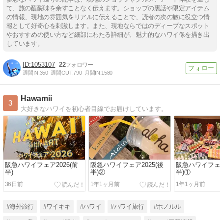
て、旅の醍醐味を余すことなく伝えます。ショップの裏話や限定アイテム
の情報、現地の雰囲気をリアルに伝えることで、読者の次の旅に役立つ情
報として好奇心を刺激します。また、現地ならではのディープなスポット
やおすすめの使い方など細部にわたる詳細が、魅力的なハワイ像を描き出
しています。
1053107
22
週間IN:
350
週間OUT:
790
月間IN:
1580
Hawamii
3
大好きなハワイを初心者目線でお届けしています。
阪急ハワイフェア2026(前
阪急ハワイフェア2025(後
阪急ハワイフェア
半)
半)②
半)①
36日前
1年1ヶ月前
1年1ヶ月前
#海外旅行
#ワイキキ
#ハワイ
#ハワイ旅行
#ホノルル