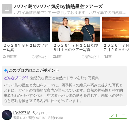
ハワイ島でハワイ気分by情熱星空ツアーズ
11
ハワイ島情熱星空ツアー催行しております！ハワイ島での自然体験、マウナケアでの宇宙体験が、私の人生を変えてくれました。
２０２６年８月２日のツア
２０２６年７月３１日及び
２０２６年７
ー写真
８月１日のツアー写真
７月２９日の
27時間前
2日前
7日前
このブログのここがポイント
魅惑的な夜空と自然のドラマを映す写真集
ハワイ島の星空と火山をテーマに、四季折々の絶景を巧みに捉えた写真と
ともに、ガイドの情熱的な案内が語られています。自然の神秘性と科学的
事象をわかりやすく伝え、空の変化や天体の動きを通じて、未知への好奇
心と感動を掻き立てる内容に仕上がっています。
395718
5
週間IN:
30
週間OUT:
480
月間IN:
250