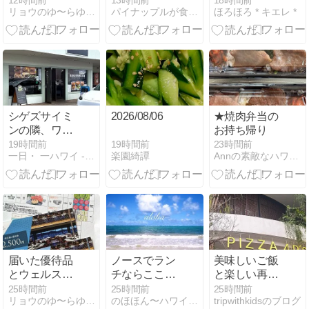
12時間前
13時間前
18時間前
リョウのゆ〜らゆらブログ
パイナップルが食べられないダーリン＆コメ子のハワイDiary
ほろほろ * キエレ *
康のバロメー
チへ
ター
シゲズサイミ
2026/08/06
★焼肉弁当の
ンの隣、ワヒ
お持ち帰り
アワのDa
19時間前
19時間前
23時間前
楽園綺譚
一日・ 一ハワイ - ハワイブログ -
Annの素敵なハワイLife 【アロハロードBlog】
BURGER
WING HUBの
絶品クラフト
バーガー！目
の前でかけて
くれる熱々チ
ーズソースが
たまらな
届いた優待品
ノースでラン
美味しいご飯
い・・・
とウェルスマ
チならここが
と楽しい再会
ネジメントか
おすすめ〜♪
@ハノイ
25時間前
25時間前
25時間前
リョウのゆ〜らゆらブログ
のほほん〜ハワイひとりごと♪
tripwithkidsのブログ
らのお電話♡