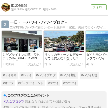
2066629
週間IN:
440
週間OUT:
1130
月間IN:
2080
一日・ 一ハワイ - ハワイブログ -
2
2023年8月のハワイ旅行レポート更新中！家族、夫婦で行くハワイ旅行ブログ。美味しい食事や素敵なお店で買い物、癒し・絶景スポット、ホテルにお土産、ハワイ情報満載です。暮らしの中ので感じるハワイもお伝えします。
シゲズサイミンの隣、ワヒ
リッツのディーン＆デルー
ダイヤモンド
アワのDa BURGER WING
カでは買えなくなった？
ップでハワイ
HUBの絶品クラフトバーガ
Uber Factoryの元祖ウベタ
ケーションで
19時間前
2日前
4日前
ー！目の前でかけてくれる
ルトを本店まで買いに来ま
ーヒーを！ と
熱々チーズソースがたまら
した。ノースショアへ向か
とんでもない
ない・・・
う途中にぜひ立ち寄ってみ
#ワイキキ
#ハワイ
#ハワイブログ
#ハワイ旅行
#ハワイ好き
てね。
#オアフ
#ビッグアイランド
#マウイ
#カウアイ
このブログのここがポイント
現地ならではのお宝と体験の数々
多彩なハワイ巡りの記事は、現地のショップやグルメ、アート体験を通じ