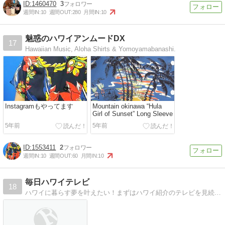
1460470
3
週間IN:
10
週間OUT:
280
月間IN:
10
魅惑のハワイアンムードDX
17
Hawaiian Music, Aloha Shirts & Yomoyamabanashi.
Instagramもやってます
Mountain okinawa “Hula
Girl of Sunset” Long Sleeve
5年前
5年前
1553411
2
週間IN:
10
週間OUT:
60
月間IN:
10
毎日ハワイテレビ
18
ハワイに暮らす夢を叶えたい！まずはハワイ紹介のテレビを見続けます〜