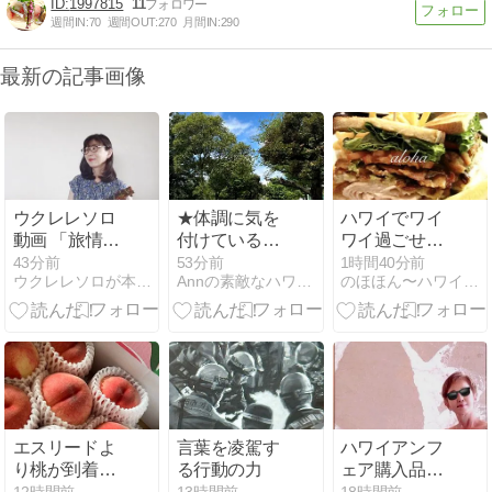
1997815
11
週間IN:
70
週間OUT:
270
月間IN:
290
最新の記事画像
ウクレレソロ
★体調に気を
ハワイでワイ
動画 「旅情」
付けているの
ワイ過ごせる
ヴェニスの夏
に風邪ひいて
お店に行きた
43分前
53分前
1時間40分前
ウクレレソロが本格的に学べるウクレレ教室
Annの素敵なハワイLife 【アロハロードBlog】
のほほん〜ハワイひとりごと♪
の日
しまった
い〜♪
エスリードよ
言葉を凌駕す
ハワイアンフ
り桃が到着♡
る行動の力
ェア購入品を
コーヒーは健
纏い、ブラン