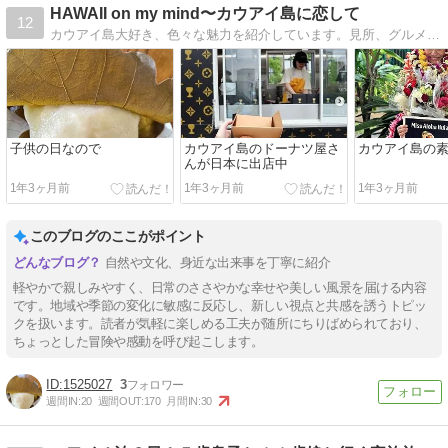
HAWAII on my mind〜カウアイ島に恋して
12
カウアイ島大好き、色々な魅力を紹介しています。見所、グルメ、お買物、アコモなどガイドブックにはない情報も沢山、ハワイの他の島のお話も！
子供の日なので
カウアイ島のドーナツ屋さ
カウアイ島の
んが日本に出店中
1年3ヶ月前
1年3ヶ月前
1年3ヶ月前
このブログのここがポイント
自然や文化、身近な出来事を丁寧に紹介
軽やかで親しみやすく、日常のささやかな幸せや美しい風景を届ける内容
です。地域や季節の変化に敏感に反応し、新しい視点と共感を誘うトピッ
クを扱います。読者が気軽に楽しめる工夫が随所にちりばめられており、
ちょっとした冒険や感動を呼び起こします。
1525027
3
週間IN:
20
週間OUT:
170
月間IN:
30