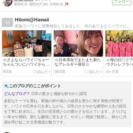
週間IN:
10
週間OUT:
340
月間IN:
30
Hitomi@Hawaii
16
家族でハワイに突撃移住してみました。何のあてもなくハワイに突撃移住してみました。さて以下に・・・。
☆さよならハワイ♡ちゃー
☆日本滞在でまたまた新た
☆母の日♡ク
ちゃんついにハワイからア
なアレルギー発症☆
ウクレレフラ
メリカ本土へ☆
ス☆
9日前
58日前
3ヶ月前
このブログのここがポイント
日常の驚きと感謝を鮮やかに描写
多彩なテーマを重ね、家族の絆や個人の成長を豊かに映す筆致が特徴で
す。ハワイや日本を行き来しながら、日常のささやかな瞬間や人生の節目
を丁寧に紡ぎ出し、生活の充実感と心の豊かさを伝えています。さりげな
い幸せや挑戦、新たな趣味に至るまで、やさしい視線で観察し、静かに共
感を呼び起こす文章構成が魅力です。