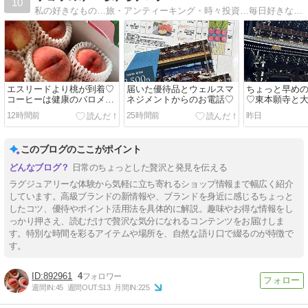
10
私の好きなもの…旅・アンティーキング・時々投資…毎日好きなことをしてゆ〜らゆら…心配事はヘタな株式投資です。
エスリードより桃が到着♡
届いた優待品とウェルスマ
ちょっと早め
コーヒーは健康のバロメー
ネジメントからのお電話♡
♡東本願寺と
ター
12時間前
25時間前
昨日
このブログのここがポイント
日常のちょっとした贅沢と発見を伝える
ラグジュアリーな体験から気軽に立ち寄れるショップ情報まで幅広く紹介
しています。高級ブランドの新情報や、ブランドを身近に感じるちょっと
したコツ、優待やポイント活用法を具体的に解説。趣味やお得な情報をし
っかり押さえ、読むだけで贅沢な気分になれるコンテンツをお届けしま
す。特別な時間を彩るアイテムや場所を、自然な語り口で綴るのが特徴で
す。
892961
4
週間IN:
45
週間OUT:
513
月間IN:
225