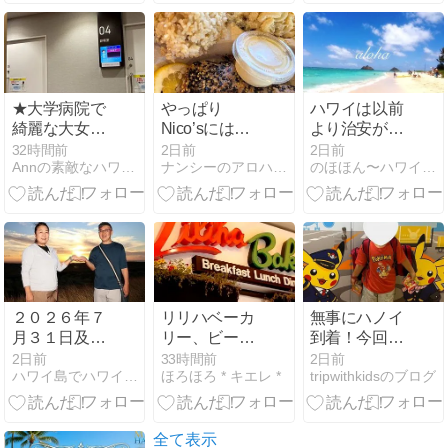
★大学病院で
やっぱり
ハワイは以前
綺麗な大女優
Nico’sには立
より治安が悪
さんと遭遇
ち寄りた
いらしいで
32時間前
2日前
2日前
Annの素敵なハワイLife 【アロハロードBlog】
ナンシーのアロハ☆ろぐ 週末はハワイ
のほほん〜ハワイひとりごと♪
い、、、
す〜
２０２６年７
リリハベーカ
無事にハノイ
月３１日及び
リー、ビーチ
到着！今回も
８月１日のツ
ウォーク店舗
ファストトラ
2日前
33時間前
2日前
ハワイ島でハワイ気分by情熱星空ツアーズ
ほろほろ * キエレ *
tripwithkidsのブログ
アー写真
のオープン
ックが便利だ
った
全て表示