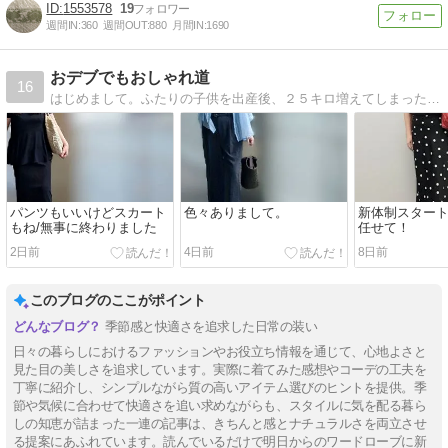
1553578
19
週間IN:
360
週間OUT:
880
月間IN:
1690
おデブでもおしゃれ道
16
はじめまして。ふたりの子供を出産後、２５キロ増えてしまった体重。現在１６４センチ７９キロ。足に至っては２６センチ（泣）大好きなおしゃれもメイクも諦めていた日も…
パンツもいいけどスカート
色々ありまして。
新体制スター
もね/無事に終わりました
任せて！
2日前
4日前
8日前
このブログのここがポイント
季節感と快適さを追求した日常の装い
日々の暮らしにおけるファッションやお役立ち情報を通じて、心地よさと
見た目の美しさを追求しています。実際に着てみた感想やコーデの工夫を
丁寧に紹介し、シンプルながら質の高いアイテム選びのヒントを提供。季
節や気候に合わせて快適さを追い求めながらも、スタイルに気を配る暮ら
しの知恵が詰まった一連の記事は、きちんと感とナチュラルさを両立させ
る提案にあふれています。読んでいるだけで明日からのワードローブに新