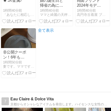
★ JX金属♪
娘の誕生日と
両面プリント
帰省の為に準
2024年モデル
備したもの
WOODLAND
1時間40分前
1時間40分前
1時間40分前
「あなたに相応しくない服と人生は捨てておしまいなさい！」
ママと綺麗の天秤日記
高円寺古着屋 ブレッソンアール （新高円寺駅2分）
高校アメフト
部×ローカル
企業アドTシ
ャツ(XL)
全て表示
非公開クーポ
ン！6年もリ
アルバイして
1時間50分前
妻です。ママです。女です。
いる美容アイ
テム！
Eau Claire & Dolce Vita
7
京都からオシャレなアイテムを発信します。ハイセンスな女性の為のセレクトショップ、オークレールとドルチェヴィータです。