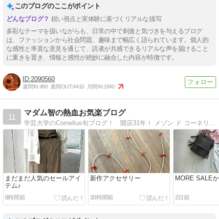
このブログのここがポイント
鋭い視点と実体験に基づくリアルな描写
多彩なテーマを扱いながらも、日常の中で刺激と気づきを与えるブログ
は、ファッションから社会問題、趣味まで幅広く語られています。個人的
な感性と率直な意見を通じて、読者が共感できるリアルな声を届けること
に重きを置き、情報と感性が絶妙に融合した内容が特徴です。
2090560
週間IN:
490
週間OUT:
4410
月間IN:
1840
マダム智の熱血お気楽ブログ
11
学芸大学のCornelius旬ブログ！ 開店31年！ メゾン ド コーネリアス は今年もとびきりのセレクトをご提案してまいります。30歳で始めたこのお店がこんなに続くなんて！？ 自分自身も年齢に負けず、オシャレに！キレイになります！！
まだまだ人気のセールアイ
新作アクセサリー
MORE SALE
テム♪
8時間前
30時間前
2日前