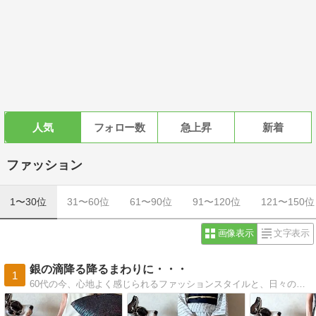
人気
フォロー数
急上昇
新着
ファッション
1〜30位
31〜60位
61〜90位
91〜120位
121〜150位
画像表示
文字表示
銀の滴降る降るまわりに・・・
1
60代の今、心地よく感じられるファッションスタイルと、日々の記録です。