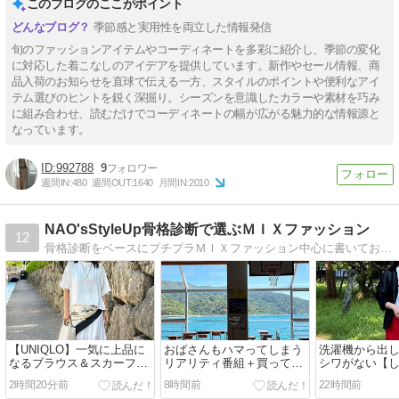
このブログのここがポイント
季節感と実用性を両立した情報発信
旬のファッションアイテムやコーディネートを多彩に紹介し、季節の変化
に対応した着こなしのアイデアを提供しています。新作やセール情報、商
品入荷のお知らせを直球で伝える一方、スタイルのポイントや便利なアイ
テム選びのヒントを鋭く深掘り。シーズンを意識したカラーや素材を巧み
に組み合わせ、読むだけでコーディネートの幅が広がる魅力的な情報源と
なっています。
992788
9
週間IN:
480
週間OUT:
1640
月間IN:
2010
NAO'sStyleUp骨格診断で選ぶＭＩＸファッション
12
骨格診断をベースにプチプラＭＩＸファッション中心に書いております。KADOKAWAより「骨格診断アドバイザーNAOの本当に「似合う服」で人生が変わる」を出版
【UNIQLO】一気に上品に
おばさんもハマってしまう
洗濯機から出
なるブラウス＆スカーフア
リアリティ番組＋買って良
シワがない【
レンジコーデ＋すでに夏の
かった早速届いた商品♪
事助かるコーデ
2時間20分前
8時間前
22時間前
お守り♪