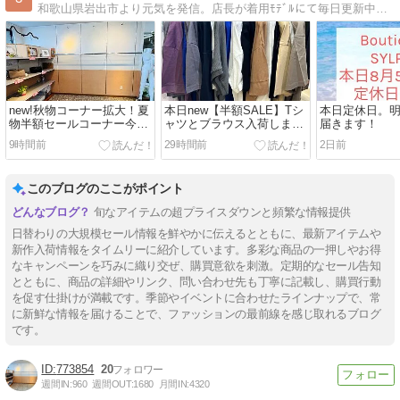
和歌山県岩出市より元気を発信。店長が着用ﾓﾃﾞﾙにて毎日更新中です！和歌山を中心に美味しいﾗﾝﾁ＆ﾃﾞｨﾅｰの外食日記も色々と。スマホ片手にお写真満載。
new!秋物コーナー拡大！夏
本日new【半額SALE】Tシ
本日定休日。明
物半額セールコーナー今の
ャツとブラウス入荷しまし
届きます！
シルフ店内。
た！速報です。
9時間前
29時間前
2日前
このブログのここがポイント
旬なアイテムの超プライスダウンと頻繁な情報提供
日替わりの大規模セール情報を鮮やかに伝えるとともに、最新アイテムや
新作入荷情報をタイムリーに紹介しています。多彩な商品の一押しやお得
なキャンペーンを巧みに織り交ぜ、購買意欲を刺激。定期的なセール告知
とともに、商品の詳細やリンク、問い合わせ先も丁寧に記載し、購買行動
を促す仕掛けが満載です。季節やイベントに合わせたラインナップで、常
に新鮮な情報を届けることで、ファッションの最前線を感じ取れるブログ
です。
773854
20
週間IN:
960
週間OUT:
1680
月間IN:
4320