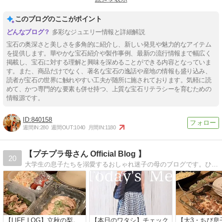
#デマントイドガーネット
#アウイナイト
#誕生石ジュエリー
このブログのここがポイント
#カラーストーン
#ピンクダイヤモンド
多彩なジュエリー情報と詳細解説
宝石の奥深さと美しさを多角的に紹介し、新しい発見や魅力的なアイテム
を提供します。華やかな宝石紹介や製作事例、最新の流行情報まで幅広く
掲載し、宝石に対する理解と興味を深めることができる内容となっていま
す。また、商品だけでなく、著名な宝石の逸話や産地の情報も盛り込み、
読者が宝石の世界に触れやすい工夫が随所に施されております。気軽に読
めて、かつ専門的な要素も併せ持つ、上質な宝石リテラシーを育むための
情報源です。
840158
週間IN:
280
週間OUT:
1040
月間IN:
1180
【プチプラ母さん Official Blog 】
20
大学生の息子たちを溺愛するおしゃれ迷子の母のブログです。ひたすらプチプラファッション・息子たちとの生活・低空飛行の晩ごはんなどをブログにしています。
【LIFE LOG】立秋の梨。
【本日のワタシ】チェック
【大3・ちび息