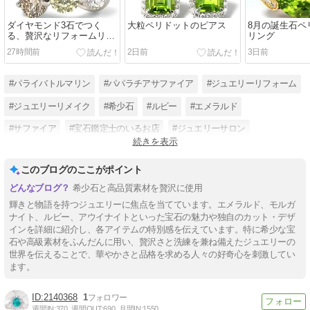
ダイヤモンド3石でつく
大粒ペリドットのピアス
8月の誕生石ペ
る、贅沢なリフォームリン
リング
グ
27時間前
2日前
3日前
#パライバトルマリン
#パパラチアサファイア
#ジュエリーリフォーム
#ジュエリーリメイク
#希少石
#ルビー
#エメラルド
#サファイア
#宝石鑑定士のいるお店
#ジュエリーサロン
続きを表示
#イエローダイヤモンド
#カラーダイヤモンド
このブログのここがポイント
希少石と高品質素材を贅沢に使用
輝きと物語を持つジュエリーに焦点を当てています。エメラルド、モルガ
ナイト、ルビー、アウイナイトといった宝石の魅力や独自のカット・デザ
インを詳細に紹介し、各アイテムの特別感を伝えています。特に希少な宝
石や高級素材をふんだんに用い、贅沢さと洗練を兼ね備えたジュエリーの
世界を伝えることで、華やかさと品格を求める人々の好奇心を刺激してい
ます。
2140368
1
週間IN:
370
週間OUT:
690
月間IN:
1550