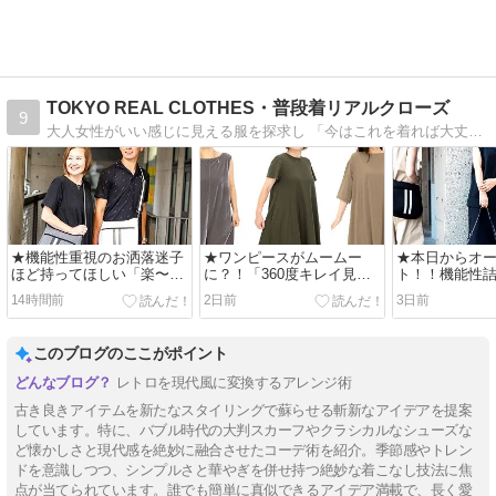
TOKYO REAL CLOTHES・普段着リアルクローズ
9
大人女性がいい感じに見える服を探求し 「今はこれを着れば大丈夫！」を毎日更新しながらお伝えしています。 ブログのモットーは「大人はもっと綺麗になる！」
★機能性重視のお洒落迷子
★ワンピースがムームー
★本日からオ
ほど持ってほしい「楽〜だ
に？！「360度キレイ見
ト！！機能性
バッグ」
え」の必殺ワザはコレ♪
ロデュースバ
14時間前
2日前
3日前
このブログのここがポイント
レトロを現代風に変換するアレンジ術
古き良きアイテムを新たなスタイリングで蘇らせる斬新なアイデアを提案
しています。特に、バブル時代の大判スカーフやクラシカルなシューズな
ど懐かしさと現代感を絶妙に融合させたコーデ術を紹介。季節感やトレン
ドを意識しつつ、シンプルさと華やぎを併せ持つ絶妙な着こなし技法に焦
点が当てられています。誰でも簡単に真似できるアイデア満載で、長く愛