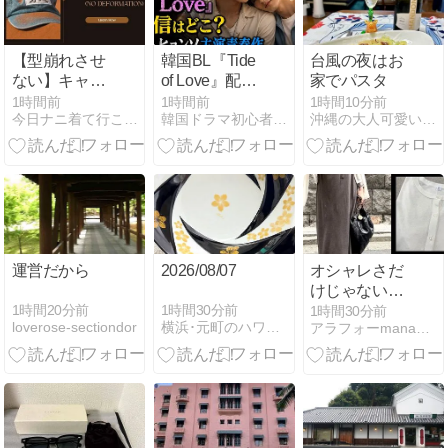
【型崩れさせ
韓国BL『Tide
台風の夜はお
ない】キャッ
of Love』配信
家でパスタ
プの正しい洗
はどこ？キム
1時間前
1時間前
1時間10分前
今日ナニ着て行こう〜YUエンタープライズのブログ〜
韓国ドラマ初心者向けファンタジー＆情報館
沖縄の大人可愛い系セレクトショップ
い方！汗ジ
ヒョンソ主演
ミ・黄ばみも
青春作
スッキリ落と
すお手入れ術
運営だから
2026/08/07
オシャレさだ
けじゃない！
体型カバーも
1時間20分前
1時間30分前
1時間30分前
loverose-sectiondor
横浜･元町のハワイアンジュエリーＫ-ＳＭＩＬＥ
アラフォーmanaのプチプラコーディネート
叶うワンピー
ス／さすがGU
品