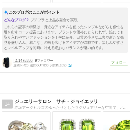
このブログのここがポイント
プチプラと上品さ融合が実現
これらの記事の特徴は、身近なアイテムを使ったシンプルながらも個性を
引き出すコーデ提案にあります。ブランドや価格にとらわれず、誰にでも
取り入れやすいファッションを丁寧に紹介。日常の小さな工夫や新たな発
見を盛り込み、着こなしの幅を広げるアイデアが満載です。親しみやすさ
とレベルアップを同時に叶える絶妙なバランスが魅力的です。
1475386
9
週間IN:
420
週間OUT:
830
月間IN:
1850
ジュエリーサロン サチ・ジョイエッリ
14
赤坂アークヒルズのゆったりとしたラグジュアリーな空間で、ハイジュエリーや希少石をご紹介しております。サチ・ジョイエッリならではの洗練された華やかな輝きをお楽しみください。