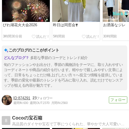
びわ湖花火大会2026
昨日は同窓会❣️
お洒落なジレ
3時間30分前
5時間前
30時間前
このブログのここがポイント
多彩な季節のコーデとトレンド紹介
旬のファッションやお出かけ、季節の風物詩をテーマに、取り入れやすい
コーディネートや商品の紹介を行います。軽やかで親しみやすい文章によ
って、日常をちょっとだけ格上げしたい方々へ役立つ情報を提供していま
す。季節の変化や最新のトレンドを巧みに取り入れ、読むだけでセンスア
ップが狙える内容が魅力です。
874291
23
週間IN:
630
週間OUT:
2370
月間IN:
2560
Cocoの宝石箱
8
高品質のダイヤや宝石で丁寧につくられた、華やかで大人可愛いジュエリーをご紹介いたします。