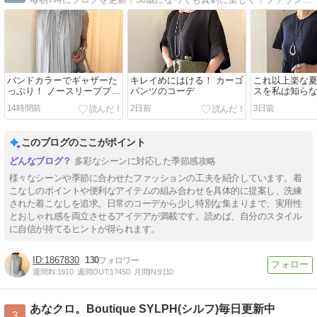
バンドカラーでギャザーた
キレイめにはける！ カーゴ
これ以上楽な
っぷり！ ノースリーブブラ
パンツのコーデ
スを私は知らな
ウスとパンツのコーデ
をお迎えする
14時間前
2日前
3日前
ス
このブログのここがポイント
多彩なシーンに対応した季節感攻略
様々なシーンや季節に合わせたファッションの工夫を紹介しています。着
こなしのポイントや便利なアイテムの組み合わせを具体的に提案し、洗練
された着こなしを追求。日常のコーデから少し特別な集まりまで、実用性
とおしゃれ感を両立させるアイデアが満載です。読めば、自分のスタイル
に自信が持てるヒントが得られます。
1867830
130
週間IN:
1910
週間OUT:
17450
月間IN:
9110
あなクロ。Boutique SYLPH(シルフ)毎日更新中
3