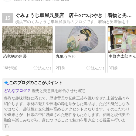
ぐみょうじ車屋呉服店 店主のつぶやき｜着物と男性着物の専門店
15
横浜市のぐみょうじ車屋呉服店のブログです。着物と男着物を中心に和装全般を取り扱っています。着物や帯、好きなお菓子やパンの事を毎朝更新しています。
恐竜柄の角帯
丸亀うちわ
中野光太郎さ
16時間前
2日前
3日前
このブログのここがポイント
歴史と美意識を融合させた選定
多彩な趣味嗜好に応じて、歴史背景や伝統工芸を織り交ぜた上質な品々を
紹介します。素材の魅力や技術の粋を活かした逸品は、ただの身だしなみ
ではなく、趣味性と文化性を高めるアクセントとなります。そのこだわり
や繊細さが、日常の中に洗練された感性をもたらします。伝統と現代美の
融合を楽しみながら、身につけることで魅力を引き立てる提案を行いま
す。