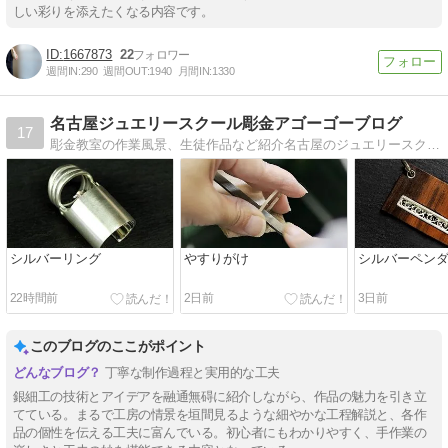
しい彩りを添えたくなる内容です。
1667873
22
週間IN:
290
週間OUT:
1940
月間IN:
1330
名古屋ジュエリースクール彫金アゴーゴーブログ
17
彫金教室の作業風景、生徒作品など紹介名古屋のジュエリースクール（彫金教室）の生徒作品及び作業内容などを講師が紹介
シルバーリング
やすりがけ
シルバーペン
22時間前
2日前
3日前
このブログのここがポイント
丁寧な制作過程と実用的な工夫
銀細工の技術とアイデアを融通無碍に紹介しながら、作品の魅力を引き立
てている。まるで工房の情景を垣間見るような細やかな工程解説と、各作
品の個性を伝える工夫に富んでいる。初心者にもわかりやすく、手作業の