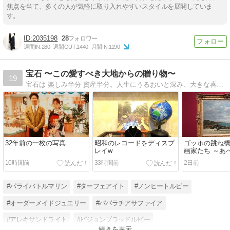
焦点を当て、多くの人が気軽に取り入れやすいスタイルを展開していま
す。
2035198
28
週間IN:
280
週間OUT:
1440
月間IN:
1190
宝石 〜この愛すべき大地からの贈り物〜
19
宝石は 楽しみ半分 資産半分。人生にうるおいと深み、大きな喜びを与えてくれるジュエリーをあなたに。大阪 心斎橋 四ツ橋の小さな宝石店 ジーロンドのブログです。
32年前の一枚の写真
昭和のレコードをディスプ
ゴッホの跳ね
レイw
画家たち ～あ
美術館～
10時間前
33時間前
2日前
#パライバトルマリン
#ターフェアイト
#ノンヒートルビー
#オーダーメイドジュエリー
#パパラチアサファイア
#アレキサンドライト
#ピジョンブラッドルビー
続きを表示