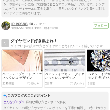
を、季節やシーンに応じて自在に着こなすコツを紹介しています。シンプ
ルながらもディテールに工夫を凝らし、日常のスタイリングを豊かに彩る
アイディアに満ちています。
1906303
68
週間IN:
750
週間OUT:
4970
月間IN:
3240
ダイヤモンド好き集まれ！
5
ダイヤ好きの読者の方とダイヤのこと毎日ワイワイ話しています！ダイヤモンドどうやって選ぶの？ファンシーシェイプダイヤモンドって？お気軽に質問お待ちしてます！
ペアシェイプカット ダイヤ
ペアシェイプカット ダイヤ
ペアシェイプカ
ネックレス デザイン
ネックレス デザイン
モンド 形 選び
21時間前
2日前
3日前
このブログのここがポイント
詳細な選び方とデザイン解説
ダイヤモンドの選び方やデザインのポイントを丁寧に解説し、特に1カラッ