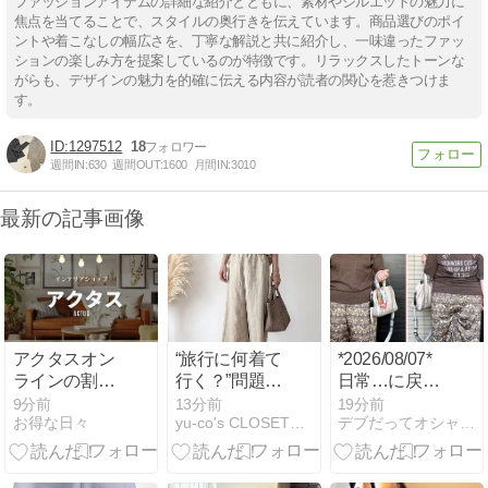
ファッションアイテムの詳細な紹介とともに、素材やシルエットの魅力に
焦点を当てることで、スタイルの奥行きを伝えています。商品選びのポイ
ントや着こなしの幅広さを、丁寧な解説と共に紹介し、一味違ったファッ
ションの楽しみ方を提案しているのが特徴です。リラックスしたトーンな
がらも、デザインの魅力を的確に伝える内容が読者の関心を惹きつけま
す。
1297512
18
週間IN:
630
週間OUT:
1600
月間IN:
3010
最新の記事画像
アクタスオン
“旅行に何着て
*2026/08/07*
ラインの割引
行く？”問題を
日常…に戻り
クーポンやセ
解決してくれ
きれなかった
9分前
13分前
19分前
お得な日々
yu-co's CLOSET〜プチプラできれいめカジュアル
デブだってオシャレしたい！
ール時期まと
るセットアッ
め【2026年】
プ