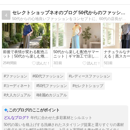
セレクトショップネオのブログ 50代からのファッション
4
50代からの心地良いファッションをコンセプトに、60代の店長が商品をあれこれわかりやすくコーディネート。ネオ独自のリメイクや自身のコーデ、日々の思いなどを綴っています。
前後で表情が変わる配色ニ
50代から楽しむ配色サマー
ナチュラルな
ット｜50代から楽しむ晩夏
ニット｜ギマ加工で涼しく
える｜黒スカ
の大人カジュアルコーデ
着映える大人の夏コーデ
50代からの晩
25時間前
3日前
5日前
しコーデ
#ファッション
#60代ファッション
#レディースファッション
#コーディネート
#50代ファッション
#セレクトショップ
#大人カジュアル
#綺麗めカジュアル
このブログのここがポイント
年代に合わせた多彩素材とシルエット
50代の装いを格上げする洗練されたスタイリング提案と選りすぐりの素材
に焦点を当てた解説が特徴です。上品さと実用性を兼ね備えたアイテム