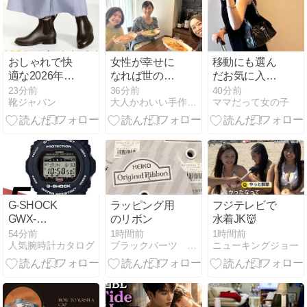
おしゃれで快
女性が幸せに
移動にも選ん
適な2026年新
なれば世の中
だお気に入り
作レインシュ
はよくなる
ワンピ
23分前
36分前
40分前
靴ジャパン
大人かわいい手作り服『衣更月』きさらぎ
ママだって女の子
ーズを完全解
説
G-SHOCK
ラッピング用
フジテレビで
GWX-
のリボン
水着JK👹
5700CS-1JF
54分前
1時間前
1時間前
人気腕時計カタログ
ブラックバーツ セレクトショップ
ニューキングジョー
の電波ソーラ
ー腕時計の魅
力