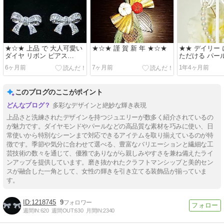
★☆★ 上品 で 大人可愛い
★☆★ 謹 賀 新 年 ★☆★
★★ デイリー 
ダイヤ リボン ピアス
ただける パー
★☆★
色々 ～ ♪♪ ★
6ヶ月前
7ヶ月前
1年4ヶ月前
このブログのここがポイント
多彩なデザインと絶妙な輝き表現
上品さと洗練されたデザインを持つジュエリーが数多く紹介されているの
が魅力です。ダイヤモンドやパールなどの高品質な素材を巧みに使い、日
常使いから特別なシーンまで対応できるアイテムを取り揃えているのが特
徴です。季節や気分に合わせて選べる、豊富なバリエーションと繊細な工
芸技術の数々を通じて、優雅でありながら親しみやすさを兼ね備えたライ
ンアップを提供しています。磨き抜かれたクラフトマンシップと美的セン
スが融合した一角として、女性の輝きを引き立てる装飾品が揃っていま
す。
1218745
9
週間IN:
620
週間OUT:
630
月間IN:
2340