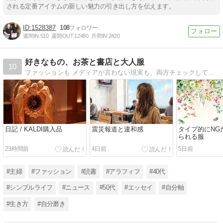
される定番アイテムの新しい魅力の引き出し方を伝えます。
1528387
108
週間IN:
510
週間OUT:
12480
月間IN:
2420
好きなもの、お茶と書店と大人服
10
ファッションも メディアが言わない現実も、両方チェックしておきたいアラフィフ主婦
日記 / KALDI購入品
震災報道と違和感
タイプ的にNG
られる服
23時間前
4日前
5日前
#主婦
#ファッション
#読書
#アラフィフ
#40代
#シンプルライフ
#ニュース
#50代
#エッセイ
#自分軸
#生き方
#自分磨き