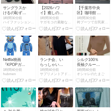
サングラスか
【2026ハワ
【千葉市中央
けるの恥ずか
イ】癒しのロ
区】珈琲館 蔵
しいと思って
イヤルハワイ
おゆみ野店
1時間30分前
1時間30分前
1時間30分前
ハイファッションちゃんねる
ヤガモコの素敵なママへ。．:*･°
袴ブーツで古民家ぐらし（仮）
たけど、日差
アン
【蔵造り風の
し強すぎてサ
カフェ】
ングラスかけ
始めたわ
Netflix映画
ランチ会、い
シルク100％
『KPOPガー
らっしゃいま
長袖クルーネ
ルズ! デーモ
せんか？ 小林
ックTシャツ
1時間40分前
1時間40分前
1時間40分前
hubmen
サプリメントアドバイザー、 マダム・えいり
オシャレのたまご
ン・ハンター
栄子先生との
の魅力と選び
ズ』より、ダ
ひと時を★
方
ーピーの
BE@RBRICK
が400%で登
場 | MEDICOM
TOY