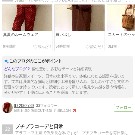
洋服作りが趣味のアラカンBBAが楽しむ作りためた自作服コーデの数々。たまに、日々の徒然も。
真夏のルームウェア
買い出し
スカートのセ
9時間前
34時間前
3日前
このブログのここがポイント
個性豊か、多彩なテーマと詳細表現
洋裁や自家製スイーツ、日常の出来事まで、多岐にわたる話題を扱いま
す。文章は具体的な描写と詳細な工程を盛り込み、親しみやすさと文章の
密度を併せ持っています。読者にとって新しい発見や共感を誘う情報を、
分かりやすく丁寧に伝えることを意識しています。
2062739
33
週間IN:
280
週間OUT:
4320
月間IN:
1024
プチプラコーデと日常
22
アラフィフ主婦で低身長な私ですが プチプラコーデを毎日楽しんでます。主にしまむらが好き。家族とワンコ達との何気ない毎日を大切にして過ごしています。