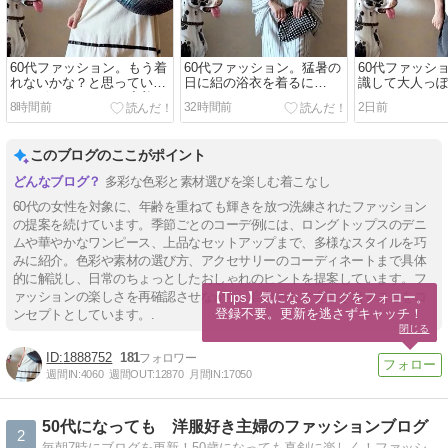
60代ファッション。もう着
60代ファッション。猛暑の
60代ファッシ
れないかな？と思っていた
日に絽の浴衣を着るに
識して大人っ
ワンピースをもう一度着れ
は・・・
♪
8時間前
32時間前
2日前
るようになった♪
このブログのここがポイント
多彩な色彩と素材選びを楽しむ着こなし
60代の女性を対象に、年齢を重ねても輝きを放つ洗練されたファッション
の提案を続けています。季節ごとのコーデ例には、ロングトップスのデニ
ムや華やかなワンピース、上品なセットアップまで、多様なスタイルを巧
みに紹介。色彩や素材の選び方、アクセサリーのコーディネートまで具体
的に解説し、日常のちょっとしたおしゃれのヒントを提案しています。フ
ァッションの楽しさを再確認させながら、自分らしさを引き出すことをコ
【Tips】気になるブログをフォロー。

登録不要。更新を逃さずキャッチ！
ンセプトとしています。.
閉じる
1888752
181
週間IN:
4060
週間OUT:
12870
月間IN:
17050
50代になっても 洋服好き主婦のファッションブログ
2
毎朝7時にブログを更新！50歳になっても真剣に楽しく！ファッションのこと綴っているブログです。日々のコーディネートの他、ファッションについて思うこと、何でも綴っています。