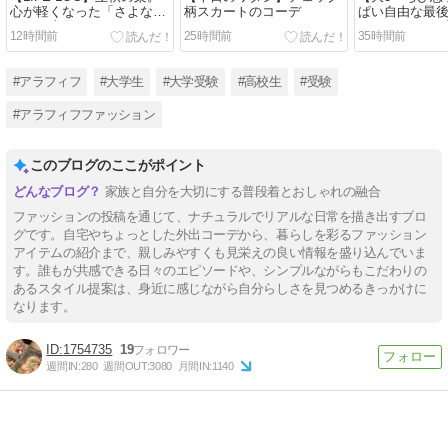
心が軽くなった「さよな
柄スカートのコーデ
ぱい自由な最
ら」の土用。
み。とりあえ
12時間前
25時間前
35時間前
除は嬉しい
#アラフィフ
#大学生
#大学受験
#高校生
#受験
#アラフィフファッション
このブログのここがポイント
家族と自分を大切にする普段着とおしゃれの融合
ファッションの投稿を通じて、ナチュラルでリアルな日常を描き出すブロ
グです。自宅やちょっとした外出コーデから、暮らしを彩るファッション
アイテムの紹介まで、親しみやすくも見栄えの良い情報を盛り込んでいま
す。誰もが共感できる日々のエピソードや、シンプルながらもこだわりの
あるスタイル提案は、身近に感じながら自分らしさを見つめるきっかけに
なります。
1754735
19
週間IN:
280
週間OUT:
3080
月間IN:
1140