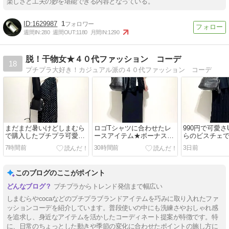
楽しさと工夫の妙を堪能できる内容となっている。
1629987
1
週間IN:
280
週間OUT:
1180
月間IN:
1290
脱！干物女★４０代ファッション コーデ
18
プチプラ大好き！カジュアル派の４０代ファッション コーデ
まだまだ暑いけどしまむら
ロゴTシャツに合わせたレ
990円で可愛さ
で購入したプチプラ可愛い
ースアイテム★ボーナスを
らのビスチェ
秋アイテム
もらって買ったもの
コーデ
7時間前
30時間前
3日前
このブログのここがポイント
プチプラからトレンド発信まで幅広い
しまむらやcocaなどのプチプラブランドアイテムを巧みに取り入れたファ
ッションコーデを紹介しています。普段使いの中にも洗練さやおしゃれ感
を追求し、身近なアイテムを活かしたコーディネート提案が特徴です。特
に、日常のちょっとした動きや季節の変化に合わせたポイントの施し方に