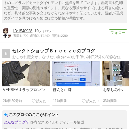
トのエメラルドカットダイヤモンドに焦点を当てています。鑑定書や刻印
の重要性、実際の見比べポイント、異なる形状やサイズによる輝きの違い
など、具体的な事例を交えながらわかりやすく伝えています。読者が理想
のダイヤを見つけるために役立つ情報が満載です。
1540928
10
週間IN:
700
週間OUT:
1490
月間IN:
2790
セレクトショップＢｒｅｅｚｅのブログ
6
おしゃれ魔女が、なりたい自分へのお手伝い神戸郊外の閑静な住宅街に佇むＢｒｅｅｚｅは、お客様に笑顔とそよ風を送り続けます
VERSEAU ラップロンT♪
ほんとに嫌
お楽しみ中♪
2時間50分前
11時間前
33時間前
このブログのここがポイント
多彩なスタイルとディテール解説