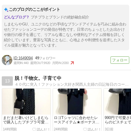
このブログのここがポイント
プチプラとブランドの絶妙融合紹介
しまむらやGU、ユニクロなどの手頃なブランドアイテムを巧みに組み合わ
せたファッションコーデの発信が特色です。日常のちょっとしたお出かけ
や旅行の様子を通じて、リアルな着こなしや便利なアイテム情報を詳しく
紹介しています。豊富な写真とともに、心地よさや利便性を追求したスタ
イル提案が魅力となっています。
1649094
49
週間IN:
440
週間OUT:
9920
月間IN:
2030
脱！干物女。子育て中
13
４０代に突入！ファッション大好き関西人主婦の日記毎日のコーデ・プチプラショッピング・アラフォー中学生女の子のママです。
まだまだ暑いけどしまむら
ロゴTシャツに合わせたレ
990円で可愛さ
で購入したプチプラ可愛い
ースアイテム★ボーナスを
らのビスチェ
秋アイテム
もらって買ったもの
コーデ
14時間前
24時間前
3日前