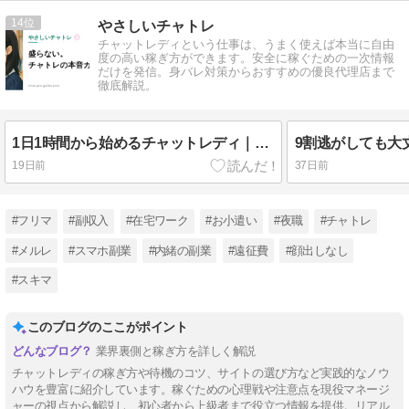
14
やさしいチャトレ
チャットレディという仕事は、うまく使えば本当に自由
度の高い稼ぎ方ができます。安全に稼ぐための一次情報
だけを発信。身バレ対策からおすすめの優良代理店まで
徹底解説。
1日1時間から始めるチャットレディ｜スキマ時間の決め打ち両立術
19日前
37日前
#フリマ
#副収入
#在宅ワーク
#お小遣い
#夜職
#チャトレ
#メルレ
#スマホ副業
#内緒の副業
#遠征費
#顔出しなし
#スキマ
このブログのここがポイント
業界裏側と稼ぎ方を詳しく解説
チャットレディの稼ぎ方や待機のコツ、サイトの選び方など実践的なノウ
ハウを豊富に紹介しています。稼ぐための心理戦や注意点を現役マネージ
ャーの視点から解説し、初心者から上級者まで役立つ情報を提供。リアル