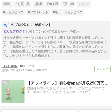
#節約
#お買い得
#副業
#ポイ活
#買い物
#フリマ
#ショッピング
#アウトレット
#ネットショッピング
このブログのここがポイント
比較とランキングで最良ルートを提示
様々な通販やサービスのポイント獲得に関する比較情報を提供していま
す。各記事は、ポイントサイト経由のメリットや最適な経由方法を明確に
示し、効率的にポイントを増やすための具体的な選び方を案内していま
す。信頼性を重視した情報提供により、賢くお得に買い物や申込みをする
ためのヒントを得られる構成です。
2111807
10
週間IN:
290
週間OUT:
420
月間IN:
1270
5
【アフィライフ】初心者apaが月収250万円稼いだ方法
僕自身がやってきたアフィリエイトに関するブログで
す。気楽に読んでいただけると幸いです(^^)