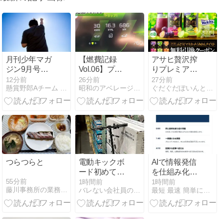
月刊少年マガ
【燃費記録
アサヒ贅沢搾
ジン9月号の
Vol.06】プジ
りプレミアム
懸賞応募先！
ョー308GT
ぶどうorマス
12分前
26分前
27分前
懸賞野郎Aチーム ポイント抽出大作戦 Second
昭和のアベレージガイ
ぐだぐだぽいんと日記
BlueHDi｜7月
カットが、
の実燃費を公
18.3万名に当
開
たります。
8/17 10:00ま
で。
つらつらと
電動キックボ
AIで情報発信
ード初めて乗
を仕組み化す
ったんだけど
る方法｜毎回
55分前
1時間前
1時間前
藤川事務所の業務日誌
バレない会社員の副業ランキング
最短 最速 簡単に中国輸入で月商500万を稼ぐ方法
ゼロから考え
ず、経験を記
事・SNS・商