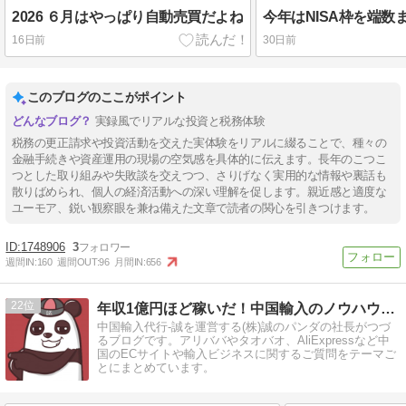
2026 ６月はやっぱり自動売買だよね
今年はNISA枠を端数
16日前
30日前
このブログのここがポイント
実録風でリアルな投資と税務体験
税務の更正請求や投資活動を交えた実体験をリアルに綴ることで、種々の
金融手続きや資産運用の現場の空気感を具体的に伝えます。長年のこつこ
つとした取り組みや失敗談を交えつつ、さりげなく実用的な情報や裏話も
散りばめられ、個人の経済活動への深い理解を促します。親近感と適度な
ユーモア、鋭い観察眼を兼ね備えた文章で読者の関心を引きつけます。
1748906
3
週間IN:
160
週間OUT:
96
月間IN:
656
22
年収1億円ほど稼いだ！中国輸入のノウハウが無料で学べるブログ
中国輸入代行-誠を運営する(株)誠のパンダの社長がつづ
るブログです。アリババやタオバオ、AliExpressなど中
国のECサイトや輸入ビジネスに関するご質問をテーマご
とにまとめています。