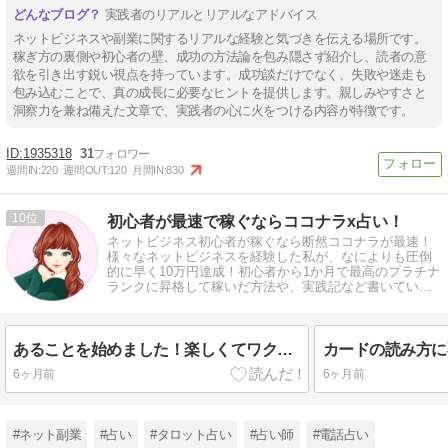
実践者のリアルとリアルなアドバイス
ネットビジネスや副業に関するリアルな経験と気づきを伝える場所です。
稼ぎ方の裏側や初心者の壁、成功の方法論を包み隠さず紹介し、読者の意
欲を引き出す鋭い視点を持っています。成功談だけでなく、失敗や迷走も
包み込むことで、真の成長に必要なヒントを提供します。親しみやすさと
洞察力を兼ね備えた文章で、実践者の心に火をつける内容が特徴です。
1935318
31
週間IN:
220
週間OUT:
120
月間IN:
830
10
初心者が最速で稼ぐならココナラx占い！
ネットビジネス初心者が稼ぐなら断然ココナラが最速！
様々なネットビジネスを経験した私が、なによりも圧倒
的に早く10万円達成！初心者から1か月で最高のプラチナ
ランクに昇格して稼いだ方法や、実践記など書いていま
す。
あることを始めました！楽しくてワクワクしています(^^)
6ヶ月前
6ヶ月前
#ネット副業
#占い
#タロット占い
#占い師
#電話占い