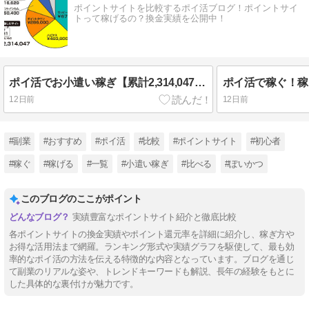
ポイントサイトを比較するポイ活ブログ！ポイントサイ
トって稼げるの？換金実績を公開中！
ポイ活でお小遣い稼ぎ【累計2,314,047円】2026年7月現在実績♪
ポイ活で稼ぐ！稼
12日前
12日前
#副業
#おすすめ
#ポイ活
#比較
#ポイントサイト
#初心者
#稼ぐ
#稼げる
#一覧
#小遣い稼ぎ
#比べる
#ぽいかつ
このブログのここがポイント
実績豊富なポイントサイト紹介と徹底比較
各ポイントサイトの換金実績やポイント還元率を詳細に紹介し、稼ぎ方や
お得な活用法まで網羅。ランキング形式や実績グラフを駆使して、最も効
率的なポイ活の方法を伝える特徴的な内容となっています。ブログを通じ
て副業のリアルな姿や、トレンドキーワードも解説、長年の経験をもとに
した具体的な裏付けが魅力です。