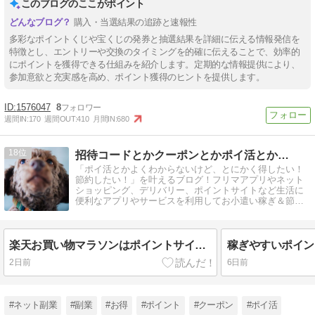
このブログのここがポイント
購入・当選結果の追跡と速報性
多彩なポイントくじや宝くじの発券と抽選結果を詳細に伝える情報発信を
特徴とし、エントリーや交換のタイミングを的確に伝えることで、効率的
にポイントを獲得できる仕組みを紹介します。定期的な情報提供により、
参加意欲と充実感を高め、ポイント獲得のヒントを提供します。
1576047
8
週間IN:
170
週間OUT:
410
月間IN:
680
18
招待コードとかクーポンとかポイ活とか…
「ポイ活とかよくわからないけど、とにかく得したい！
節約したい！」を叶えるブログ！フリマアプリやネット
ショッピング、デリバリー、ポイントサイトなど生活に
便利なアプリやサービスを利用してお小遣い稼ぎ＆節約
に役立つ情報を発信します。
楽天お買い物マラソンはポイントサイト経由で購入しないと損する？
2日前
6日前
#ネット副業
#副業
#お得
#ポイント
#クーポン
#ポイ活