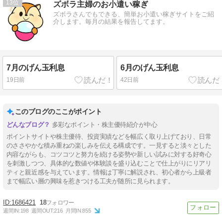
13
ズボラ主婦のお小遣い稼ぎ
ズボラさんでもできる、簡単お小遣い稼ぎサイトをご紹
介します。毎月の結果を報告してます。
7月のげん玉利息
6月のげん玉利息
19日前
42日前
このブログのここがポイント
多彩なポイント・株主優待紹介が中心
ポイントサイトや株主優待、投資実績などを幅広く取り上げており、日常
のささやかな積み重ねの楽しみを伝える構成です。一見すると淡々とした
内容ながらも、コツコツと努力を続ける姿勢や新しい試みに対する好奇心
を刺激しつつ、具体的な数値や体験談を盛り込むことで仕上がりにリアリ
ティと親近感を与えています。情報は丁寧に解説され、初心者から上級者
まで幅広い層の興味を惹きつける工夫が随所に見られます。
1686421
18
週間IN:
198
週間OUT:
216
月間IN:
855