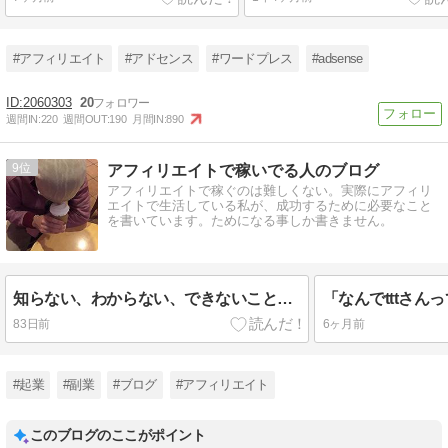
#アフィリエイト
#アドセンス
#ワードプレス
#adsense
2060303
20
週間IN:
220
週間OUT:
190
月間IN:
890
9
アフィリエイトで稼いでる人のブログ
アフィリエイトで稼ぐのは難しくない。実際にアフィリ
エイトで生活している私が、成功するために必要なこと
を書いています。ためになる事しか書きません。
知らない、わからない、できないことが多い？そんなん最高やん！！って話
83日前
6ヶ月前
#起業
#副業
#ブログ
#アフィリエイト
このブログのここがポイント