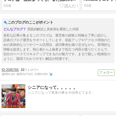
3日前
7日前
このブログのここがポイント
実践的解説と具体例を重視した内容
多彩な記事が集まるこのブログは、運営者の経験と戦略を丁寧に紹介し、
読者のブログ運営をサポートしています。収益アップやアクセス増加のた
めの具体的なコツやツール活用法、成功事例を織り交ぜながら、実用的な
情報を提供します。初心者から上級者まで役立つ内容が盛りだくさんで、
自分のペースでスキルアップできるのが魅力です。まるで親しい指南役の
ように、陽気でわかりやすい解説が特徴です。
2045765
22
週間IN:
160
週間OUT:
520
月間IN:
950
20
シニアになって。。。。。
シニアになって将来の事を今頃考えてます。