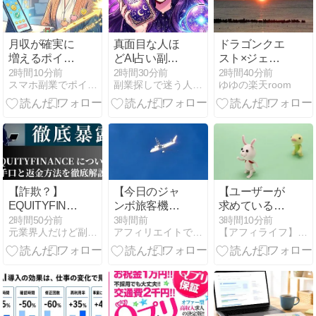
月収が確実に
真面目な人ほ
ドラゴンクエ
増えるポイ活
どAI占い副業
スト×ジェラ
で効率よく稼
で失敗する根
ート ピケのコ
2時間10分前
2時間30分前
2時間40分前
スマホ副業でポイ活を始めるなら、遠回りしない最短ルート公開
副業探しで迷う人へ、AI占いで収入源を増やす最新活用法
ゆゆの楽天room
ぐ方法
本原因とレッ
ラボ
ドオーシャン
から抜け出す
市場選択の極
意
【詐欺？】
【今日のジャ
【ユーザーが
EQUITYFINANCE
ンボ旅客機】
求めているの
の出金できな
18:07～撮影
は解決であっ
2時間50分前
3時間前
3時間10分前
元業界人だけど副業商材のこと全部暴露します｜
アフィリエイトで月収３５０万円！
【アフィライフ】初心者apaが月収250万円稼いだ方法
い口コミと運
（5機）
て解決策では
営実態を元業
ない】10言っ
者が暴露！評
たら10理解し
判・被害まと
て10実行して
め
くれるfable5
の魅力