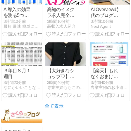
AI導入の効果
高知のイメク
AI Overview時
を測る5つの
ラ求人完全ガ
代のブログ
KPI｜利用回
イド｜高知
SEOとは？小
3時間10分前
3時間10分前
3時間10分前
最短 最速 簡単に中国輸入で月商500万を稼ぐ方法
高収入求人紹介
Next Agent
数では判断し
市・はりまや
さなAI副業ブ
ない
橋・帯屋町・
ログが今すぐ
追手筋・南
見直したい5
国・香南・須
つのこと
崎・四万十・
宿毛・安芸の
街選び
３年目８月１
【大好きなシ
【楽天】もれ
週目
ョップ♡】ブ
なくおまけも
ラウスやワン
らえる！
3時間20分前
3時間40分前
3時間40分前
なにかいいことないかな
専業主婦もちこのお得活動&節約ブログ
専業主婦のお小遣い稼ぎはじめました。
ピース1,100円
CLIO590
均一！
円〜、メディ
キューブ1000
円〜
全て表示