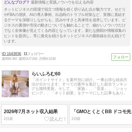
最新情報と実践ノウハウを伝える内容
ネットビジネスの現場で役立つ情報を鋭く切り込む点が魅力です。せどり
やFBAの現状、AIの導入事例、出品時のトラブル対策など、実務に直結す
るテーマを深堀りしながらも、読みやすさと具体性を追求しています。ビ
ジネスの裏側や市況の動きについても触れることで、細かいノウハウだけ
でなく全体像が見えてくる内容となっています。新たな挑戦や情報収集の
ヒントを提供し、常に進化を続けるネットビジネスの最前線を伝え続けて
います。
1643836
11
週間IN:
350
週間OUT:
260
月間IN:
1530
4
らいふろむ60
「ポイントサイト」を案件別に紹介。一番お得な経由方
法が分かります。すべての案件を集計した総合ランキン
グも随時更新。そして、「家族」、「音楽」、「ショッ
ピング」、「ネット副業」をテーマにした記事もあり。
2026年7月ネット収入結果
2日前
2日前