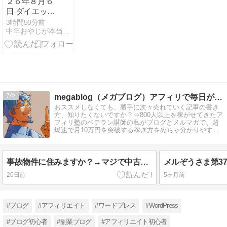
２６年８月６
日 ダイエット
１０９日目
3時間50分前
中年おやじが本当にアフィリエイトで稼げる？実験証明ブログ
Season４ Day
１９
7
megablog（メガブログ）アフィリで毎日が給料日に！
おススメしなくても、勝手に次々売れていく記事の書き
方、知りたくないですか？⇒800人以上を稼がせてきたア
フィリ塾のベテラン講師の私がブログとメルマガで、超
爆速で月10万円を突破する稼ぎ方をめちゃ分かりやすく
教えてます。 稼げていない人必見！
事故物件に住みますか？→マジで中古ドメインとか、やめなよ！
20日前
5ヶ月前
#ブログ
#アフィリエイト
#ワードプレス
#WordPress
#ブログ初心者
#副業ブログ
#アフィリエイト初心者