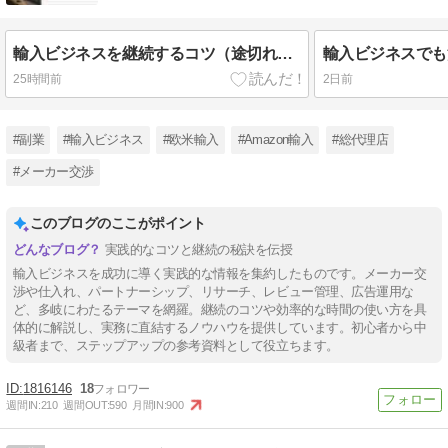
輸入ビジネスを継続するコツ（途切れてしまったとき編）。
25時間前
2日前
#副業
#輸入ビジネス
#欧米輸入
#Amazon輸入
#総代理店
#メーカー交渉
このブログのここがポイント
実践的なコツと継続の秘訣を伝授
輸入ビジネスを成功に導く実践的な情報を集約したものです。メーカー交
渉や仕入れ、パートナーシップ、リサーチ、レビュー管理、広告運用な
ど、多岐にわたるテーマを網羅。継続のコツや効率的な時間の使い方を具
体的に解説し、実務に直結するノウハウを提供しています。初心者から中
級者まで、ステップアップの参考資料として役立ちます。
1816146
18
週間IN:
210
週間OUT:
590
月間IN:
900