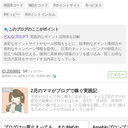
#招待コード
#紹介コード
#ポイントサイト
#ハピタス
#モッピー
#ポイントインカム
このブログのここがポイント
実践的なポイント活用術を詳解
多彩なポイントサイトやセール情報をもとに、効率的なポイント獲得法や
有利なキャンペーン情報を提供し、日常のネットショッピングや副収入に
役立つ知識を伝える。随所に具体例や現場のコツを盛り込み、賢くお得な
生活の実現をサポートする内容となっている。
2069891
14
週間IN:
170
週間OUT:
90
月間IN:
680
19
2児のママがブログで稼ぐ実践記
子供が小さくて外に働きに出れない。そんな2児のママが
在宅で副業のブログをはじめ、月3万、月10万、月30万、
月60万と稼げるようになった記録を公開しています♪稼げ
るためのヒントが沢山詰まっています♪
ブログは一度止まっても、また始めればOK♪