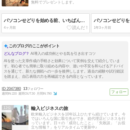
無料でプレゼントします。
パソコンせどりを始める前、いちばん怖かったこと
4ヶ月前
1年3ヶ月前
このブログのここがポイント
AI導入の成功例とやる気を引き出すコツ
AIを使った文章作成の手軽さと効果について実例を交えて紹介していま
す。初心者でも簡単に取り組める内容や、迷いや不安を和らげるアドバイ
スを通じて、新たな挑戦への一歩を後押しします。過去の経験や試行錯誤
を踏まえ、自己表現の力を再確認できる内容となっています。
2047380
13
週間IN:
220
週間OUT:
30
月間IN:
790
12
輸入ビジネスの旅
欧米輸入ビジネスを10年以上ひたすら続けています。今
ではいろんな国に取引先ができ、総代理店ビジネスを行
っています。日々の「成功したこと」「失敗談」「お役
立ち情報？」をリアルタイムで更新中♪