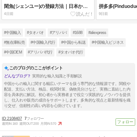
閑魚(シェンユー)の登録方法｜日本から作る手順と登録できない時の対処
4日前
9日前
#中国輸入
#タオバオ
#アリババ
#1688
#aliexpress
#無在庫転売
#中国輸入代行
#中国から転送
#中国輸入ビジネス
#中国OEM
#アリババ代行
#タオバオ代行
このブログのここがポイント
実用的な輸入知識と手順解説
中国からの輸入に関する幅広いテーマを扱う専門的な情報源です。関税や
配送、支払い方法、検品、税関対策、偽物見分けなど、実務に直結した内
容を具体的に解説。初心者から実務者まで役立つ実践的なノウハウを提供
し、仕入れや販売の成功をサポートします。多角的な視点と最新情報を織
り交ぜ、信頼性の高い内容を心掛けています。
2108407
7
週間IN:
160
週間OUT:
200
月間IN:
570