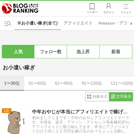
リーダー
ログイン
メニュー
※お小遣い稼ぎ(全て)
アフィリエイト
Amazon・アフ
人気
フォロー数
急上昇
新着
お小遣い稼ぎ
1〜30位
31〜60位
61〜90位
91〜120位
121〜150位
画像表示
文字表示
1
中年おやじが本当にアフィリエイトで稼げる？実験証明ブログ
初めましてくまです！中年のおやじアフィリエイターで
す。今現在、楽天・アマゾン・アドセンス等各種ASPの
アフィリエイトに取り組んでます。本当にアフィリエイ
トだけで月に２０万円を稼げるのか？ちょっと活動して