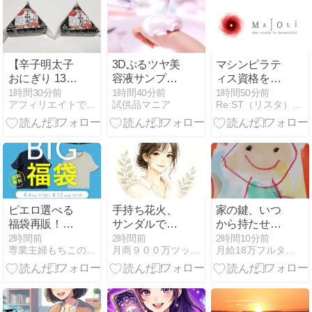
品導線へ変え
る
【辛子明太子
3Dぷるツヤ美
マシンピラテ
おにぎり 132
容液サンプル
ィス資格をオ
個目】三週間
付き キールズ
ンラインで取
1時間30分前
1時間40分前
1時間50分前
アフィリエイトで月収３５０万円！
試供品マニア
Re:ST（リスタ）：大人の学び直し＆50代からの独立起業
我慢した「お
オンライン体
得｜MAJOLIの
味」とは？
験会への参加
料金と講座内
者募集中！
容を検証
【2026】
ピエロ選べる
手持ち花火、
家の鍵、いつ
福袋再販！！
サンダルで大
から持たせ
2点選んで
丈夫？やけど
る？
2時間前
2時間前
2時間10分前
専業主婦もちこのお得活動&節約ブログ
月商９００万ツッキー＠せどり王子のCDDVDせどり
月給18万フルタイムワーママMISAの育児・株etc.
2,000円！
を防ぐ7つの
基本