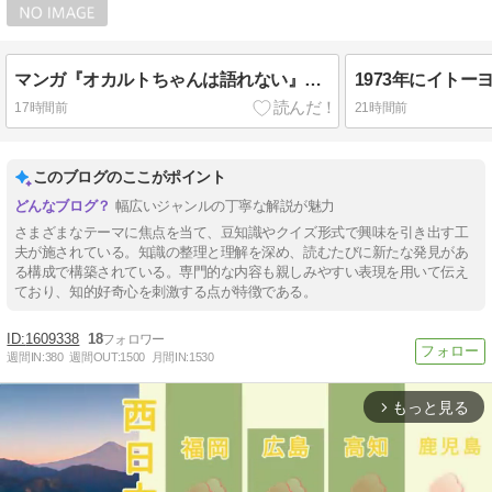
マンガ『オカルトちゃんは語れない』に登場する高橋陽子たちが通う大学は何でしょう？
17時間前
21時間前
このブログのここがポイント
幅広いジャンルの丁寧な解説が魅力
さまざまなテーマに焦点を当て、豆知識やクイズ形式で興味を引き出す工
夫が施されている。知識の整理と理解を深め、読むたびに新たな発見があ
る構成で構築されている。専門的な内容も親しみやすい表現を用いて伝え
ており、知的好奇心を刺激する点が特徴である。
1609338
18
週間IN:
380
週間OUT:
1500
月間IN:
1530
もっと見る
arrow_forward_ios