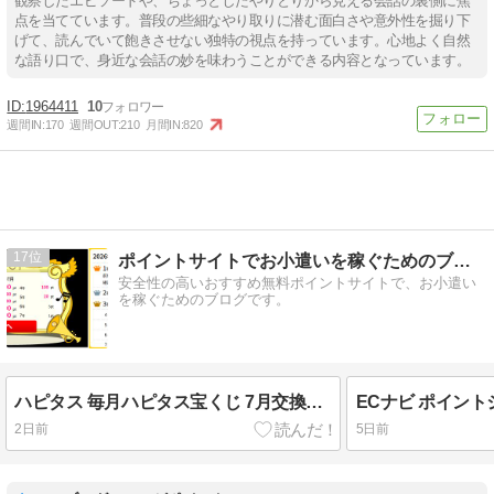
観察したエピソードや、ちょっとしたやりとりから見える会話の裏側に焦
点を当てています。普段の些細なやり取りに潜む面白さや意外性を掘り下
げて、読んでいて飽きさせない独特の視点を持っています。心地よく自然
な語り口で、身近な会話の妙を味わうことができる内容となっています。
1964411
10
週間IN:
170
週間OUT:
210
月間IN:
820
17
ポイントサイトでお小遣いを稼ぐためのブログ
安全性の高いおすすめ無料ポイントサイトで、お小遣い
を稼ぐためのブログです。
ハピタス 毎月ハピタス宝くじ 7月交換分 抽選結果
2日前
5日前