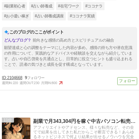
#副業初心者
#占い師養成
#在宅ワーク
#ココナラ
#お小遣い稼ぎ
#占い師養成講座
#ココナラ実績
このブログのここがポイント
前向きな感情の高め方とスピリチュアルの融合
願望達成と心の調整をテーマにした内容が多め。感情の持ち方や潜在意識
の作用について、実践的なアドバイスや経験談を交えながら紹介していま
す。占いや自己啓発を共通点とし、日常的に役立つヒントも盛り込まれる
ことで、読者の気づきと成長を促す構成となっています。
2104668
9
週間IN:
220
週間OUT:
230
月間IN:
800
11
副業で月343,304円を稼ぐ中古パソコン転売のブログ
アフィリエイトやアドセンス、様々な転売など、その全
てで結果を出してきた私だからこそ断言できる！あらゆ
るネットビジネスで何より結果が出せるノウハウを完全