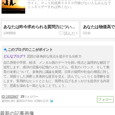
サイト。０→１初成果５０００円稼げない人もみんなで
トュギャザーすれば怖くない。
あなたは昨今求められる質問力について深く考えていますか？仕事で成功した人にも共通する生成ＡＩが普及しつつある今問われる質問力の上げ方とは？
10時間前
2日前
このブログのここがポイント
思想の多角的な視点を提示する分析力
自己啓発や学習、経済、メンタル面のテーマを鋭い視点と論理的な解説で
追究します。成功の定義や記憶のメカニズム、収支のバランス、そして教
育の未来について、多角的に議論を展開。日常の疑問や社会の潮流に対し
て、深掘りした洞察と具体的な提言を交え、読んでしっくりくる理解を促
します。実用的なヒントとともに、視野を広げるきっかけを提供する内容
で、思索を深める一助となることでしょう。
1932847
29
週間IN:
280
週間OUT:
920
月間IN:
1170
最新の記事画像