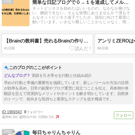
23
簡単な日記ブログで０→１を達成してメルマガで加速させた方法
ネットビジネスを始めたはいいものの、なかなか稼げな
い、継続できない。そんな状態にありませんか？僕もそ
んなネットビジネス迷子でしたが、脱却に向けて着実に
動いています。いきなり難しいことからじゃなく、簡単
なことから始めましょう。
【Brainの教科書】売れるBrainの作り方裏側を大公開、を即買いしました！
41日前
64日前
このブログのここがポイント
実績を引き寄せる行動と仕組み紹介
早めの行動と準備の重要性を強調しています。新しいツールや方法の活用
が効率を高め、日常の副業やブログ運営に役立つことを伝え、具体例や体
験談を交えて現実的なメリットやポイントを解き明かしています。自然体
のトーンで、前向きな気持ちと着実なステップを促す構成です。
1969343
8
週間IN:
150
週間OUT:
80
月間IN:
710
24
毎日ちゃりんちゃりん