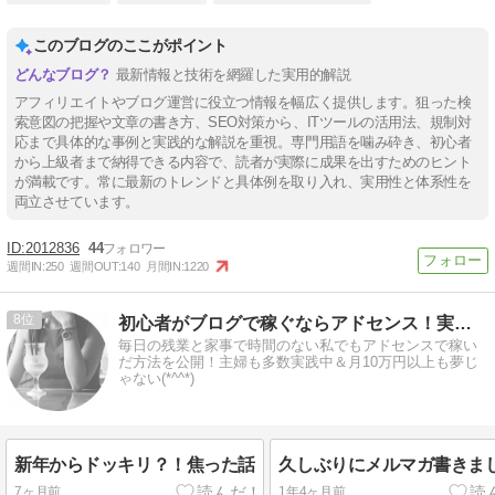
このブログのここがポイント
最新情報と技術を網羅した実用的解説
アフィリエイトやブログ運営に役立つ情報を幅広く提供します。狙った検
索意図の把握や文章の書き方、SEO対策から、ITツールの活用法、規制対
応まで具体的な事例と実践的な解説を重視。専門用語を噛み砕き、初心者
から上級者まで納得できる内容で、読者が実際に成果を出すためのヒント
が満載です。常に最新のトレンドと具体例を取り入れ、実用性と体系性を
両立させています。
2012836
44
週間IN:
250
週間OUT:
140
月間IN:
1220
8
初心者がブログで稼ぐならアドセンス！実践記やノウハウ更新中♪
毎日の残業と家事で時間のない私でもアドセンスで稼い
だ方法を公開！主婦も多数実践中＆月10万円以上も夢じ
ゃない(*^^*)
新年からドッキリ？！焦った話
久しぶりにメルマガ書きまし
7ヶ月前
1年4ヶ月前