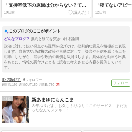
「支持率低下の原因は分からない？て事は国民の為に何をやったら良いのかわからんって事じゃん」
10日前
12日前
このブログのここがポイント
批判と疑問を突きつける論調
政治に対して鋭い視点から疑問を投げかけ、批判的な意見を積極的に表現
します。自民党や現政権の政策や言動に対して、疑念や不信を感じる点を
明確にしながら、選挙や政治の裏側を深掘りします。具体的な動画や出典
をもとに、情報の裏付けとともに読者に考えさせる内容を提供していま
す。
2054711
6
週間IN:
160
週間OUT:
150
月間IN:
780
21
新あまゆにもんこま
８年ぶりだよ、お久しぶりぶり！このサービス、まだあ
ったなんてステキ！！