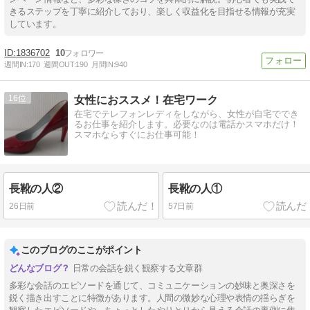
きるステップを丁寧に紹介しており、楽しく収益化を目指せる情報が充実
しています。
1836702
10
週間IN:
170
週間OUT:
190
月間IN:
940
16
女性におススメ！在宅ワーク
在宅でテレフォンレディをしながら、女性が自宅ででき
るお仕事を紹介します。必要なのは電話かスマホだけ！
スマホならすぐにお仕事可能！
長靴の人②
長靴の人①
26日前
57日前
このブログのここがポイント
日常の会話を鋭く観察する文章群
多彩な会話のエピソードを通じて、コミュニケーションの妙味と奥深さを
鋭く描き出すことに特徴があります。人間の微妙な心理や表情の揺らぎを