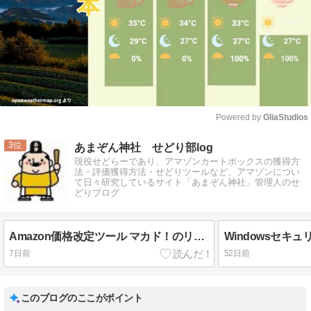
Powered by 
GliaStudios
Mute
3
あまぞん神社 せどり部log
現役せどらーであり、アマゾンカートボックスの獲得方
法・評価獲得方法・せどりツールなど、アマゾンについ
て日々研究しているサイト「あまぞん神社」管理人のせ
どりブログ
Amazon価格改定ツール マカド！のリサーチアプリを試してみる
7日前
52日前
このブログのここがポイント