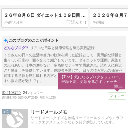
みます。
２６年８月６日 ダイエット１０９日目 Season４ Day１９
２０２６年８月７
3時間50分前
7時間前
このブログのここがポイント
リアルな日常と健康管理を綴る実践記録
くまさんの日々の生活や努力の軌跡を綴った記録として、実用的な情報と
生々しい日常の一面を交えて紹介しています。ダイエットや運動、家族と
のふれあい、仕事の進捗など、多角的なテーマで構成され、読む人に身近
さと励ましを提供しています。体験談を通じて、日々の積み重ねの価値や
前進する意欲を感じ取れる内容となっており、自分の生活と重ね合わせや
【Tips】気になるブログをフォロー。

すい親近感が魅力です。
登録不要。更新を逃さずキャッチ！
閉じる
2108729
24
週間IN:
400
週間OUT:
2010
月間IN:
1720
2
リードメールメモ
リードメールクイズを攻略リードメールクイズやトラフ
ィックエクスチェンジなどを紹介解説しています。