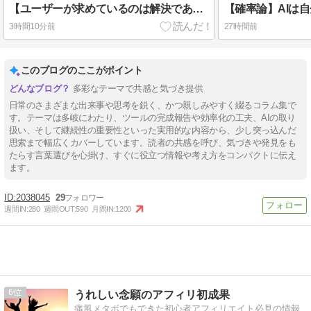
【ユーザーが求めているのは解決であって解決策ではない】10言ったら10理解して10実行してくれるfable5の魅力
3時間10分前
27時間前
このブログのここがポイント
多彩なテーマで共感と気づき提供
日常のさまざまな出来事や思考を鋭く、かつ親しみやすく綴るコラム集で
す。テーマは多岐にわたり、ツールの完成報告や効率化の工夫、AIの取り
扱い、そして継続性の重要性といった実用的な内容から、少し突っ込んだ
思索まで幅広くカバーしています。読者の共感を呼び、気づきや発見をも
たらす言葉選びを心掛け、すぐに役立つ情報や考え方をコンパクトに伝え
ます。
2038045
29
週間IN:
280
週間OUT:
590
月間IN:
1200
6
うれしい念願のアフィリ初成果
痛風メタボでもできた初心者アフィリエイト必見の情報