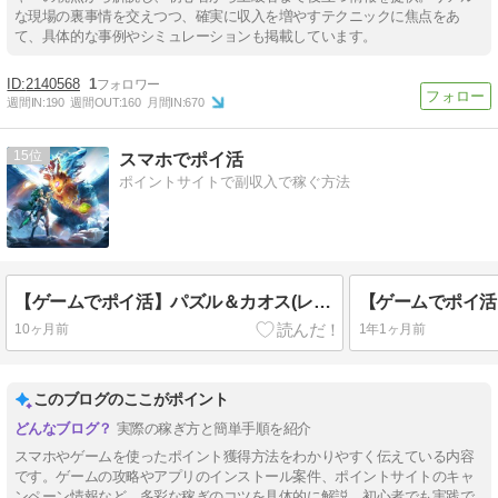
な現場の裏事情を交えつつ、確実に収入を増やすテクニックに焦点をあ
て、具体的な事例やシミュレーションも掲載しています。
2140568
1
週間IN:
190
週間OUT:
160
月間IN:
670
15
スマホでポイ活
ポイントサイトで副収入で稼ぐ方法
【ゲームでポイ活】パズル＆カオス(レベル25)29日で達成
10ヶ月前
1年1ヶ月前
このブログのここがポイント
実際の稼ぎ方と簡単手順を紹介
スマホやゲームを使ったポイント獲得方法をわかりやすく伝えている内容
です。ゲームの攻略やアプリのインストール案件、ポイントサイトのキャ
ンペーン情報など、多彩な稼ぎのコツを具体的に解説。初心者でも実践で