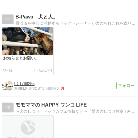
B-Paws 犬と人。
21
横浜市を中心に活動するドッグトレーナーが犬のあれこれを綴ります。このブログが、犬との生活のお役にたてれば幸いです！
お知らせとお願い。
5年前
1768285
週間IN:
0
週間OUT:
8
月間IN:
0
モモママの HAPPY ワンコ LIFE
22
〜犬のしつけ、ドッグカフェ情報など〜「愛犬のしつけ教室 HAPPY ワンコ LIFE 」のブログです。