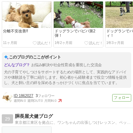
分離不安改善‼️
ドッグランでパピパ第2
ドッグランで
弾！
ィ！
11ヶ月前
1年2ヶ月前
1年3ヶ月前
このブログのここがポイント
お悩み解決や社会性育成を重視した交流会
犬の子育てやしつけをサポートするための場所として、実践的なアドバイ
スや体験談を丁寧に紹介します。初心者から経験者まで役立つ情報を提供
し、犬と飼い主の絆を深めるきっかけづくりに焦点を当てています。
1862027
3
週間IN:
0
週間OUT:
0
月間IN:
0
胴長屋犬健ブログ
29
東京都江東区を拠点に、ワンちゃんの出張しつけレッスン、ペットシッター、お散歩代行、ワンちゃんリフレを行っている胴長屋犬健のスタッフブログです。