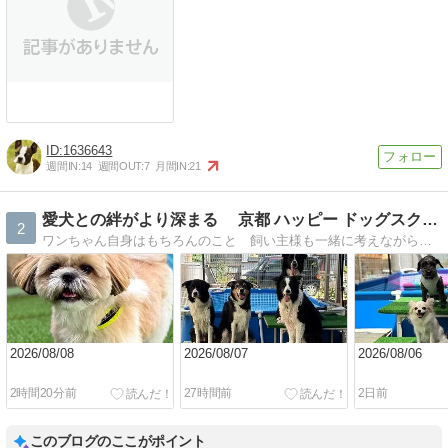
1636643
週間IN:
14
週間OUT:
7
月間IN:
21
愛犬との絆がより深まる 京都 ハッピー ドッグスクール
2
ワンちゃん自身はもちろんのこと 飼い主様も一緒に考えながら楽しくトレーニングしてる様子やうちのワンコたちの日常
2026/08/08
2026/08/07
2026/08/06
2時間20分前
27時間前
2日前
このブログのここがポイント