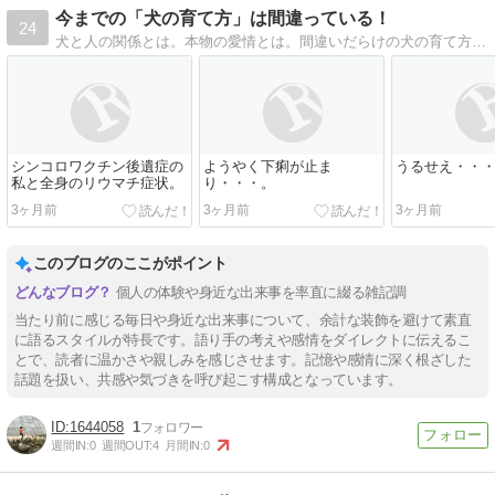
今までの「犬の育て方」は間違っている！
24
犬と人の関係とは。本物の愛情とは。間違いだらけの犬の育て方を完全否定し、正しく心通う命との接し方を紹介して
シンコロワクチン後遺症の
ようやく下痢が止ま
うるせえ・・
私と全身のリウマチ症状。
り・・・。
3ヶ月前
3ヶ月前
3ヶ月前
このブログのここがポイント
個人の体験や身近な出来事を率直に綴る雑記調
当たり前に感じる毎日や身近な出来事について、余計な装飾を避けて素直
に語るスタイルが特長です。語り手の考えや感情をダイレクトに伝えるこ
とで、読者に温かさや親しみを感じさせます。記憶や感情に深く根ざした
話題を扱い、共感や気づきを呼び起こす構成となっています。
1644058
1
週間IN:
0
週間OUT:
4
月間IN:
0