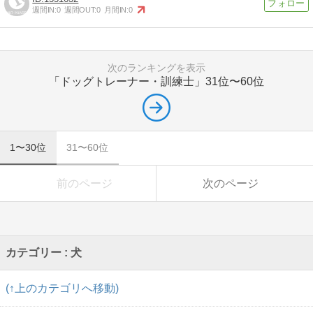
週間IN:
0
週間OUT:
0
月間IN:
0
次のランキングを表示
「ドッグトレーナー・訓練士」
31位〜60位
1〜30位
31〜60位
前のページ
次のページ
カテゴリー : 犬
(↑上のカテゴリへ移動)