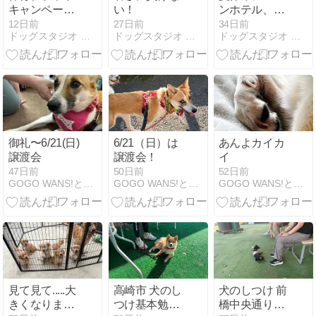
キャンペーン
い！
ンホテル、ご
実施中！！
予約受付中
12日前
27日前
34日前
ドッグスタジオ ラブワン!! トレーナーブログ
ドッグスタジオ ラブワン!! トレーナーブログ
ドッグスタジオ ラブワン!! トレーナーブログ
～！
御礼〜6/21(日)
6/21（日）は
あんよカイカ
譲渡会
譲渡会！
イ
47日前
50日前
52日前
GOGO WANS!とも＆みとちのたからもの
GOGO WANS!とも＆みとちのたからもの
GOGO WANS!とも＆みとちのたからもの
見て見て.....大
高崎市 犬のし
犬のしつけ 前
きくなりまし
つけ基本勉強
橋中央通り広