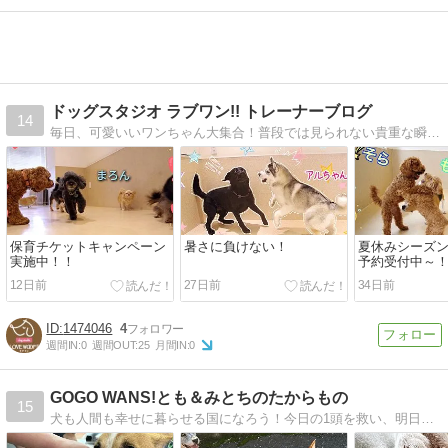
ドッグスタジオ ラブワン!! トレーナーブログ
14
毎日、可愛いいワンちゃん大集合！普段では見られない貴重な瞬間をご紹介しています。
保育チケットキャンペーン
暑さに負けない！
夏休みシーズ
実施中！！
予約受付中～
12日前
27日前
34日前
1474046
4
週間IN:
0
週間OUT:
25
月間IN:
0
GOGO WANS!とも＆みとちのたからもの
15
犬も人間も幸せに暮らせる国になろう！今日の1頭を救い、明日の1頭を創らない。それがドッグトレーナー太田の願いです。