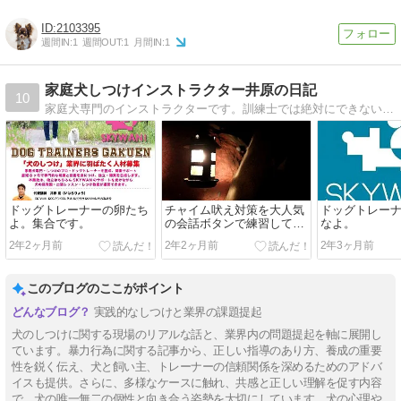
2103395
週間IN:
1
週間OUT:
1
月間IN:
1
家庭犬しつけインストラクター井原の日記
10
家庭犬専門のインストラクターです。訓練士では絶対にできないしつけをお教えします。
ドッグトレーナーの卵たち
チャイム吠え対策を大人気
ドッグトレー
よ。集合です。
の会話ボタンで練習してみ
なよ。
ました。
2年2ヶ月前
2年2ヶ月前
2年3ヶ月前
このブログのここがポイント
実践的なしつけと業界の課題提起
犬のしつけに関する現場のリアルな話と、業界内の問題提起を軸に展開し
ています。暴力行為に関する記事から、正しい指導のあり方、養成の重要
性を鋭く伝え、犬と飼い主、トレーナーの信頼関係を深めるためのアドバ
イスも提供。さらに、多様なケースに触れ、共感と正しい理解を促す内容
で、犬の唯一無二の個性と向き合う姿勢を大切にしています。犬の心理や