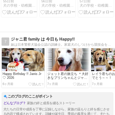
た！！
会
場
55日前
56日前
57日前
犬の学校・幼稚園 アイズ
犬の学校・幼稚園 アイズ
犬の学校・幼稚園 アイズ
ジャニ君 family は 今日も Happy!!
7
妹は日本警察犬協会公認の訓練士。家庭犬のしつけから競技会を目指す高等訓練などを行っており、DOG SCHOOL L&Jの訓練や日常の様子を姉目線で綴っています。
Happy Birthday !! Janis Jr
ジェット君の旅立ち ＊大好
レイラ君ちのお
♡ 2026
きなプリンちゃんとジャニ
でとう～～！
パパのもとへ＊
6ヶ月前
7ヶ月前
7ヶ月前
このブログのここがポイント
家族の絆と成長を綴るストーリー
犬たちの日常や成長を丁寧に記録しながら、家族の温もりと絆を感じさせ
る内容で構成されています。訓練や誕生日、季節の風景を通じて、犬たち