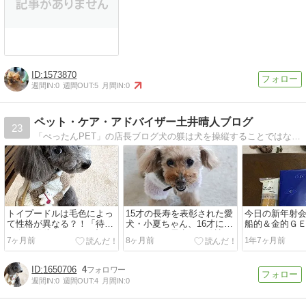
1573870
週間IN:
0
週間OUT:
5
月間IN:
0
ペット・ケア・アドバイザー土井晴人ブログ
23
「ぺったんPET」の店長ブログ犬の躾は犬を操縦することではなく犬と心を通い合わせること。そんなヒントが盛り沢山
トイプードルは毛色によっ
15才の長寿を表彰された愛
今日の新年射
て性格が異なる？！「待て
犬・小夏ちゃん、16才にな
船的＆金的Ｇ
る女」陽毬ちゃん、6才に
りました！長生きの秘訣は
7ヶ月前
8ヶ月前
1年7ヶ月前
なりました★
やっぱり水と食事
1650706
4
週間IN:
0
週間OUT:
4
月間IN:
0