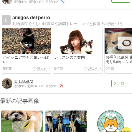
週間IN:
10
週間OUT:
0
月間IN:
10
amigos del perro
6
動物病院でのしつけ教室や訪問トレーニングと保護犬の預かりや愛護団体等のお手伝いをしている家庭犬しつけインストラクターの日記
ハイシニアでも元気いっぱ
レッスンのご案内
お手入れ練習 
い
周り動画 エン
歳♂
5年前
5年前
6年前
1885972
週間IN:
5
週間OUT:
10
月間IN:
5
最新の記事画像