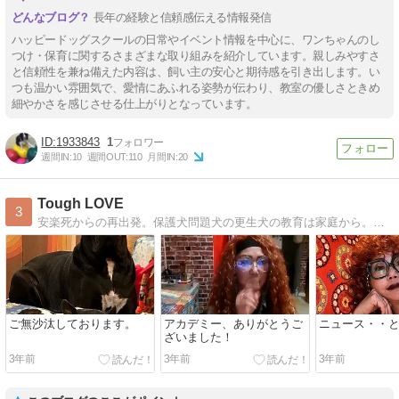
長年の経験と信頼感伝える情報発信
ハッピードッグスクールの日常やイベント情報を中心に、ワンちゃんのし
つけ・保育に関するさまざまな取り組みを紹介しています。親しみやすさ
と信頼性を兼ね備えた内容は、飼い主の安心と期待感を引き出します。い
つも温かい雰囲気で、愛情にあふれる姿勢が伝わり、教室の優しさときめ
細やかさを感じさせる仕上がりとなっています。
1933843
1
週間IN:
10
週間OUT:
110
月間IN:
20
Tough LOVE
3
安楽死からの再出発。保護犬問題犬の更生犬の教育は家庭から。犬を知って貰うために活動しております。
ご無沙汰しております。
アカデミー、ありがとうご
ニュース・・
ざいました！
3年前
3年前
3年前