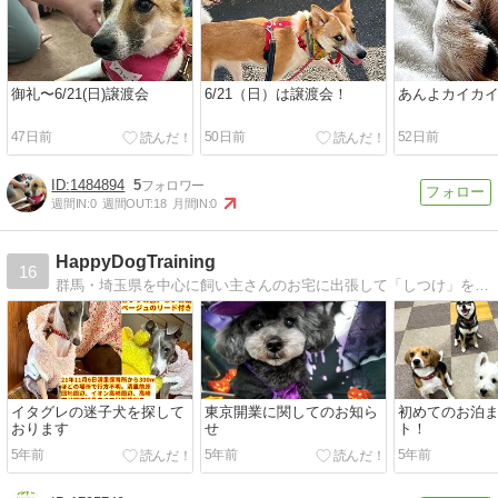
御礼〜6/21(日)譲渡会
6/21（日）は譲渡会！
あんよカイカ
47日前
50日前
52日前
1484894
5
週間IN:
0
週間OUT:
18
月間IN:
0
HappyDogTraining
16
群馬・埼玉県を中心に飼い主さんのお宅に出張して「しつけ」を行っています。飼い主がコントロールするんではなく、犬自身が考え行動する関係を求めましょう！
イタグレの迷子犬を探して
東京開業に関してのお知ら
初めてのお泊
おります
せ
ト！
5年前
5年前
5年前