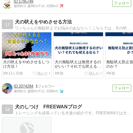
1795749
週間IN:
0
週間OUT:
16
月間IN:
0
犬の吠えをやめさせる方法
17
ワンちゃんの無駄吠えでお悩みのあなたへ！こちらでは、犬の吠えをやめさせる方法をお伝えしています。良い子にしつけたい人はぜひ参考にしてください。
犬の吠えをやめさせるしつ
犬の無駄吠えは無視するの
無駄吠え防止
け方法！
がいい？それでも吠えるな
のか？
ら？
2年11ヶ月前
4年前
4年前
2074284
1
週間IN:
0
週間OUT:
12
月間IN:
0
犬のしつけ FREEWANブログ
18
トレーニングを頑張っている犬達の紹介です。FREEWANでは大阪を中心に犬の訪問しつけ（出張訓練）やしつけ教室を行っております。