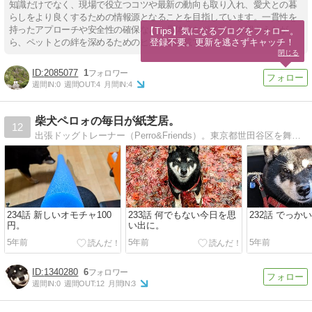
知識だけでなく、現場で役立つコツや最新の動向も取り入れ、愛犬との暮
らしをより良くするための情報源となることを目指しています。一貫性を
持ったアプローチや安全性の確保など、具体的なポイントを押さえなが
【Tips】気になるブログをフォロー。

登録不要。更新を逃さずキャッチ！
ら、ペットとの絆を深めるためのヒントも満載です。
閉じる
2085077
1
週間IN:
0
週間OUT:
4
月間IN:
4
柴犬ペロォの毎日が紙芝居。
12
出張ドッグトレーナー（Perro&Friends）。東京都世田谷区を舞台に繰り広げる、愛犬ペロォと父さんとその家族の物語。そう誰もが主人公。はじまるよはじまるよ。
234話 新しいオモチャ100
233話 何でもない今日を思
232話 でっか
円。
い出に。
5年前
5年前
5年前
1340280
6
週間IN:
0
週間OUT:
12
月間IN:
3