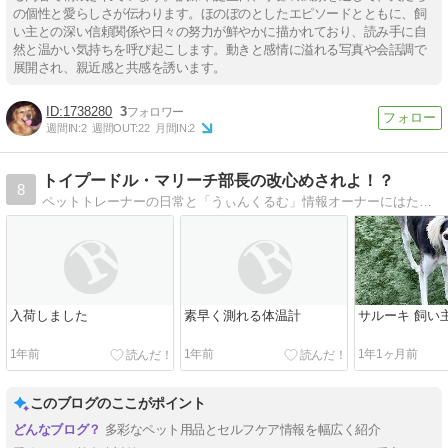
の個性と愛らしさが伝わります。ほのぼのとしたエピソードとともに、飼
い主との深い信頼関係や日々の努力が鮮やかに描かれており、読み手に自
然と温かい気持ちを呼び起こします。動きと感情に溢れる写真や会話調で
展開され、親近感と共感を誘います。
1738280
3
週間IN:
2
週間OUT:
22
月間IN:
2
トイプードル・マリーチ部長の改心めされよ！？
8
ペットトレーナーの日常と「うぃんくるむ」情報オーナーにはためになるお話も？！
入荷しました
素早く測れる体温計
サルーキ 飼い
1年前
1年前
1年1ヶ月前
このブログのここがポイント
多彩なペット用品とセルフケア情報を幅広く紹介