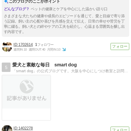
このブログのここがポイント
ペットの健康とケアを中心にした温かい語り口
さまざまな犬たちの健康や成長のエピソードを通じて、愛と目線で寄り添
う記録。飼い主の心配や喜びを共感を交えて伝え、日常の幸せや苦労を丁
寧に綴る。飼い犬との絆やケアの工夫を紹介し、心温まる雰囲気を醸し出
す内容です。
1702614
1
週間IN:
10
週間OUT:
40
月間IN:
10
愛犬と素敵な毎日 smart dog
5
「smart dog」の公式ブログです。大阪を中心にしつけ教室と訪問しつけを行っている「smart dog」のブログです
1402278