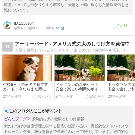
環境についても分かりやすく解説し、愛情と正義に根ざした情報発信を意
識しています。
1338954
週間IN:
0
週間OUT:
0
月間IN:
10
アーリーバード - アメリカ式の犬のしつけ方を発信中
11
夫婦で運営しているブログです。主に犬のしつけ術をAKC(アメリカンケネルクラブ)で紹介されている方法を取り入れて発信しています。犬の問題行動でお困りの方の参考になれば幸いです。
生後6ヶ月の子犬の育て方
ドッグランのエチケット:
ドッグランのエ
ガイド｜今ならまだ間に合
安全で楽しい利用のポイン
安全で楽しい
う基本のしつけ
ト
ト
2年4ヶ月前
2年4ヶ月前
2年4ヶ月前
このブログのここがポイント
多角的な犬の健康としつけ情報
犬のしつけや健康管理に関する幅広い話題を扱い、実践的なアドバイスや
トレーニング法、施設情報まで詳細にわたって解説しています。専門的な