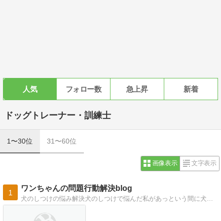
人気
フォロー数
急上昇
新着
ドッグトレーナー・訓練士
1〜30位
31〜60位
画像表示
文字表示
ワンちゃんの問題行動解決blog
1
犬のしつけの悩み解決犬のしつけで悩んだ私があっという間に犬が言うことを聞くようになった方法を教えます