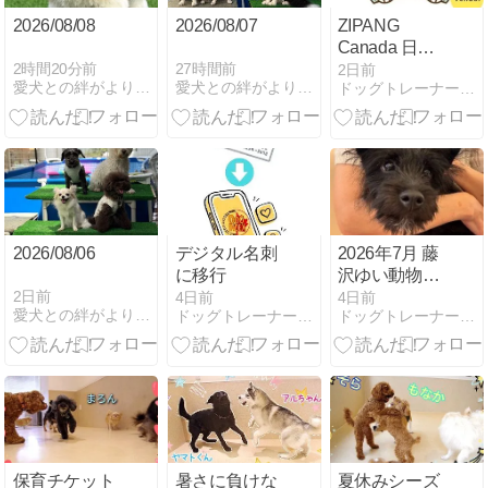
2026/08/08
2026/08/07
ZIPANG
Canada 日本
からの出店
2時間20分前
27時間前
2日前
愛犬との絆がより深まる 京都 ハッピー ドッグスクール
愛犬との絆がより深まる 京都 ハッピー ドッグスクール
ドッグトレーナーのブログ『イヌになる！』
2026/08/06
デジタル名刺
2026年7月 藤
に移行
沢ゆい動物病
院パピー教室
2日前
4日前
4日前
愛犬との絆がより深まる 京都 ハッピー ドッグスクール
ドッグトレーナーのブログ『イヌになる！』
ドッグトレーナーのブログ『イヌになる！』
レポート
保育チケット
暑さに負けな
夏休みシーズ