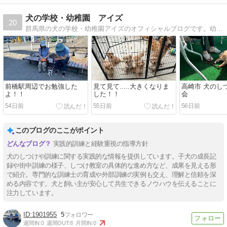
犬の学校・幼稚園 アイズ
20
群馬県の犬の学校・幼稚園アイズのオフィシャルブログです。幼稚園生たちの日常の様子や、トレーニング風景、しつけ方教室の様子など！たくさんの写真盛り沢山でご紹介
前橋駅周辺でお勉強した
見て見て.....大きくなりま
高崎市 犬のし
よ！！
した！！
会
54日前
55日前
56日前
このブログのここがポイント
実践的訓練と経験重視の指導方針
犬のしつけや訓練に関する実践的な情報を提供しています。子犬の成長記
録や街中訓練の様子、しつけ教室の具体的な進め方など、成果を見える形
で紹介。専門的な訓練士の育成や外部訓練の実例も交え、理解と信頼を深
める内容です。犬と飼い主が安心して共生できるノウハウを伝えることに
注力しています。
1901955
5
週間IN:
0
週間OUT:
8
月間IN:
0