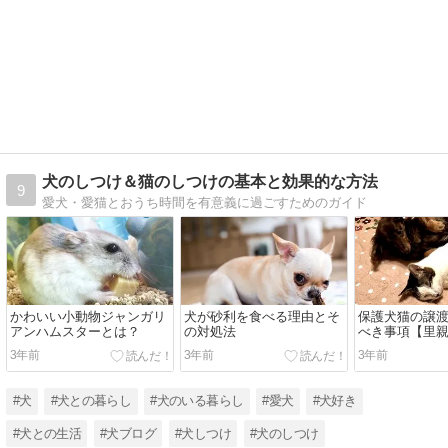
犬のしつけ＆猫のしつけの基本と効果的な方法
9
愛犬・愛猫とおうち時間を有意義に過ごすためのガイド
かわいい小動物ジャンガリ
犬が砂利を食べる理由とそ
保護犬猫の譲
アンハムスターとは？
の対処法
べき事項【里
場合】
3年前
3年前
3年前
#犬
#犬との暮らし
#犬のいる暮らし
#愛犬
#犬好き
#犬との生活
#犬ブログ
#犬しつけ
#犬のしつけ