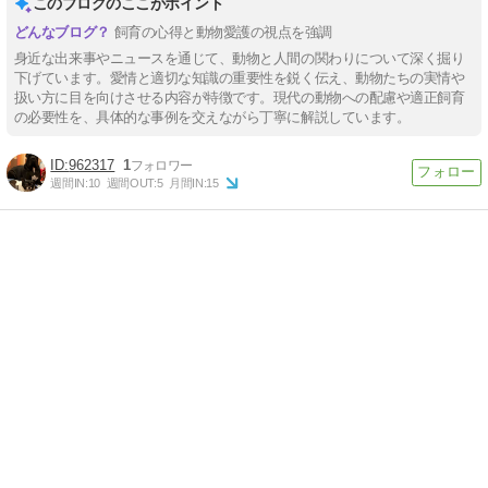
このブログのここがポイント
飼育の心得と動物愛護の視点を強調
身近な出来事やニュースを通じて、動物と人間の関わりについて深く掘り
下げています。愛情と適切な知識の重要性を鋭く伝え、動物たちの実情や
扱い方に目を向けさせる内容が特徴です。現代の動物への配慮や適正飼育
の必要性を、具体的な事例を交えながら丁寧に解説しています。
962317
1
週間IN:
10
週間OUT:
5
月間IN:
15