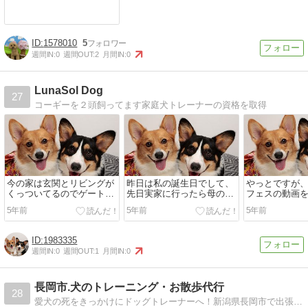
1578010
5
週間IN:
0
週間OUT:
2
月間IN:
0
LunaSol Dog
27
コーギーを２頭飼ってます家庭犬トレーナーの資格を取得
今の家は玄関とリビングが
昨日は私の誕生日でして、
やっとですが
くっついてるのでゲートを
先日実家に行ったら母の会
フェスの動画をY
してるんだけどもちろんロ
社のバッグをプレゼントに
てアップしま
5年前
5年前
5年前
ック機能もあるけど...
もらったわんこの...
アップしま...
1983335
週間IN:
0
週間OUT:
1
月間IN:
0
長岡市.犬のトレーニング・お散歩代行
28
愛犬の死をきっかけにドッグトレーナーへ！新潟県長岡市で出張ドッグトレーニングやってます。愛犬と飼い主さんとの生活が穏やかで充実した日々でありますように…