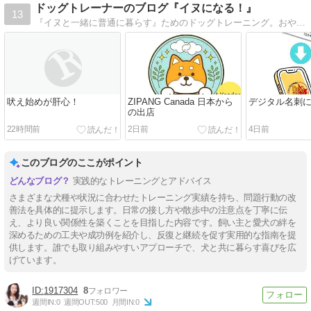
ドッグトレーナーのブログ『イヌになる！』
13
『イヌと一緒に普通に暮らす』ためのドッグトレーニング。おやつや力を使わずに「自分の家」でできるよう訪問型のレッスンです。かっこよい人とイヌの関係を目指します。
吠え始めが肝心！
ZIPANG Canada 日本から
デジタル名刺
の出店
22時間前
2日前
4日前
このブログのここがポイント
実践的なトレーニングとアドバイス
さまざまな犬種や状況に合わせたトレーニング実績を持ち、問題行動の改
善法を具体的に提示します。日常の接し方や散歩中の注意点を丁寧に伝
え、より良い関係性を築くことを目指した内容です。飼い主と愛犬の絆を
深めるための工夫や成功例を紹介し、反復と継続を促す実用的な指南を提
供します。誰でも取り組みやすいアプローチで、犬と共に暮らす喜びを広
げています。
1917304
8
週間IN:
0
週間OUT:
500
月間IN:
0