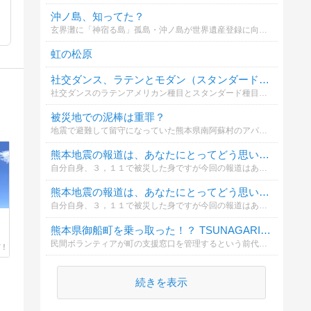
沖ノ島、知ってた？
玄界灘に「神宿る島」孤島・沖ノ島が世界遺産登録に向けた報道がされる前、福岡県宗像市の沖ノ島について知っていましたか？
虹の松原
社交ダンス、ラテンとモダン（スタンダード）どっちが好き。
社交ダンスのラテンアメリカン種目とスタンダード種目（モダン）どっちが好きですか？好きな理由や、個別で好きな種目があれば、コメントお願いします。
被災地での泥棒は重罪？
地震で避難して留守になっていた熊本県南阿蘇村のアパートからテレビなどを盗んだとして、３８歳の会社員が逮捕されました。
熊本地震の報道は、あなたにとってどう思いますか？
自分自身、３，１１で被災した身ですが今回の報道はあまりにも過密で、神経質であると思います。心身とも参ってるので、どう思ってるのかなと思いました。
熊本地震の報道は、あなたにとってどう思いますか？
自分自身、３，１１で被災した身ですが今回の報道はあまりにも過密で、神経質であると思います。心身とも参ってるので、どう思ってるのかなと思いました。
熊本県御船町を乗っ取った！？ TSUNAGARIヤバくない？
民間ボランティアが町の支援窓口を管理するという前代未聞の異常事態
続きを表示