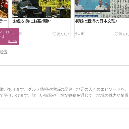
ラー
お盆を前にお墓掃除♪
初戦は新潟の日本文理♪
フォロー。

3日前
4日前
ます。
閉じる
報告
徴があります。グルメ情報や地域の歴史、地元の人々のエピソードを、
て語りかけます。詳しい描写や丁寧な観察を通じて、地域の魅力や情景