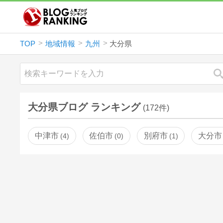
TOP
地域情報
九州
大分県
大分県ブログ ランキング
(172件)
中津市
佐伯市
別府市
大分市
4
0
1