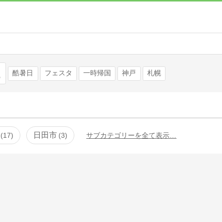
検索
酷暑日
フェスタ
一時帰国
神戸
札幌
日田市
17
3
サブカテゴリーを全て表示…