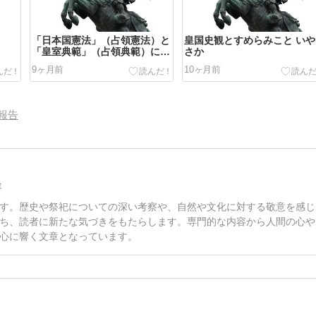
「日本国憲法」（占領憲法）と
皇国史観とすめらみこと いや
「皇室典範」（占領典範）に関
さか
する請願書 2685年
9ヶ月前
10ヶ月前
報告
容
す。歴史や祭祀についての深い考察や、自然や文化に対する敬意を感じ
ち、読者に新たな気づきをもたらします。専門的な内容から人間の心や
心に響く文章となっています。