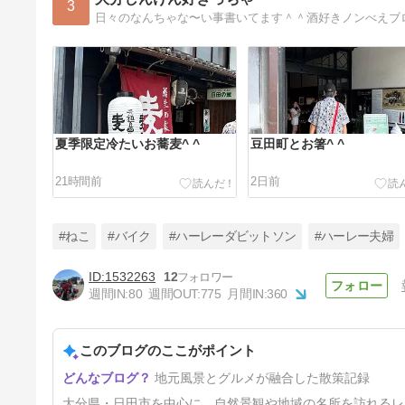
3
日々のなんちゃな〜い事書いてます＾＾酒好きノンべえブ
夏季限定冷たいお蕎麦^ ^
豆田町とお箸^ ^
21時間前
2日前
#ねこ
#バイク
#ハーレーダビットソン
#ハーレー夫婦
1532263
12
週間IN:
80
週間OUT:
775
月間IN:
360
咸宜園^ ^
このブログのここがポイント
6日前
地元風景とグルメが融合した散策記録
大分県・日田市を中心に、自然景観や地域の名所を訪れるレ