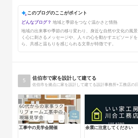
このブログのここがポイント
Oita Sunset
地域と季節をつなぐ温かさと情熱
Groove20260706
30日前
地域の出来事や季節の移り変わり、身近な自然や文化の風景
く心に刺さるメッセージや、人々の心を動かすエピソードを
ら、共感と温もりを感じられる文章が特徴です。
佐伯市で家を設計して建てる
5
佐伯市を拠点に家を設計して建てる設計事務所+工務店の
工事中の見学会開催
余震に注意してください