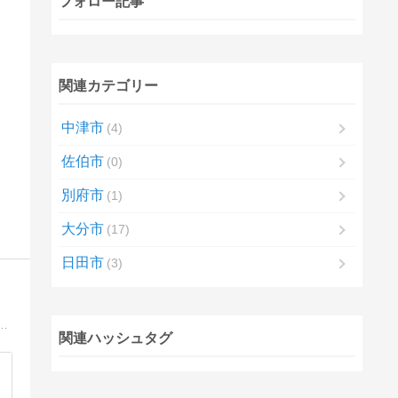
フォロー記事
関連カテゴリー
中津市
4
佐伯市
0
別府市
1
大分市
17
日田市
3
の不平等条約に過ぎない！祖先から繋がる日本の掟は生きてゐる！98条により日本を他国より下に置く隷属の詑び証文が日本國憲法！戦後日本の病根は独立性の欠如！祖国を再生せよ！
関連ハッシュタグ