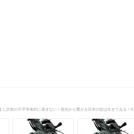
親から子への切れない絆が日本！日本國憲法は憲法なりすまし詐欺