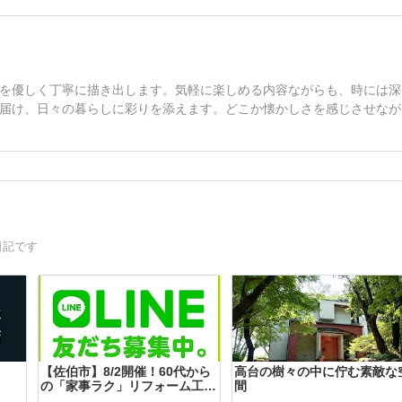
を優しく丁寧に描き出します。気軽に楽しめる内容ながらも、時には深
届け、日々の暮らしに彩りを添えます。どこか懐かしさを感じさせなが
日記です
【佐伯市】8/2開催！60代から
高台の樹々の中に佇む素敵な
の「家事ラク」リフォーム工事
間
中現場＆モデルルーム特別見学