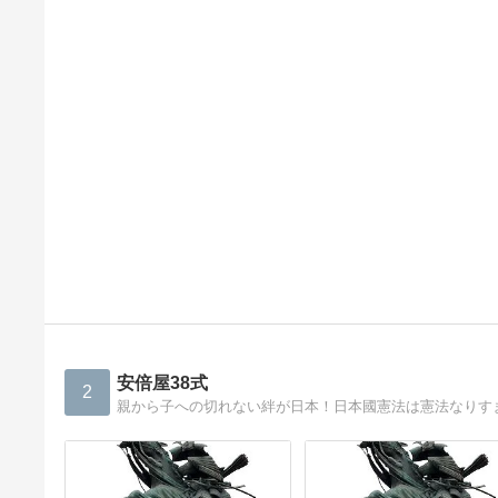
安倍屋38式
2