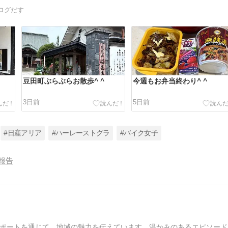
ログだす
豆田町ぶらぶらお散歩^ ^
今週もお弁当終わり^ ^
3日前
5日前
#日産アリア
#ハーレーストグラ
#バイク女子
報告
ポートを通じて、地域の魅力を伝えています。温かみのあるエピソード