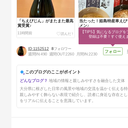
「ちえびじん」がまたまた最高
当たった！姫島特産車えび
賞受賞♪
メン♪
【TIPS】気になるブログを
11時間前
35時間前
登録は不要！すぐ使え
1152512
8
週間IN:
490
週間OUT:
2260
月間IN:
2230
このブログのここがポイント
もう８月♪
地域の情報と親しみやすさを融合した文体
5日前
大分県に根ざした日常の風景や地域の交流を温かく伝える特
親しみやすく飾らない表現で紹介し、読者に身近な存在とし
をリアルに伝えることを意識しています。