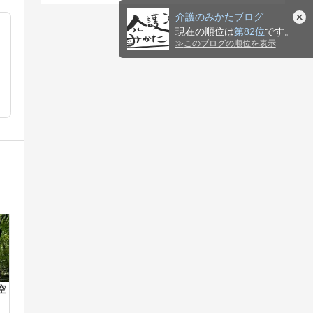
介護のみかたブログ
現在の順位は
第82位
です。
≫
このブログの順位を表示
空