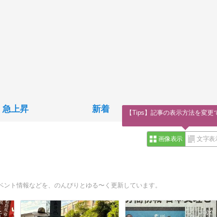
急上昇
新着
【Tips】記事の表示方法を変更
画像表示
文字表
ベント情報などを、のんびりとゆる〜く更新しています。