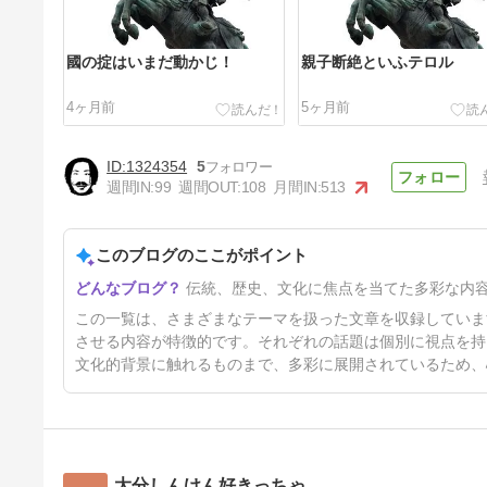
國の掟はいまだ動かじ！
親子断絶といふテロル
4ヶ月前
5ヶ月前
1324354
5
週間IN:
99
週間OUT:
108
月間IN:
513
このブログのここがポイント
天晴れ！日本誠真会！の今後や
伝統、歴史、文化に焦点を当てた多彩な内
如何に
11ヶ月前
この一覧は、さまざまなテーマを扱った文章を収録していま
させる内容が特徴的です。それぞれの話題は個別に視点を持
文化的背景に触れるものまで、多彩に展開されているため、
大分しんけん好きっちゃ