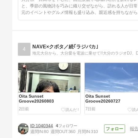
と、季節の風物詩を巧みに織り交ぜながら、訪れる人が日常
元のイベントやグルメ情報も盛り込み、親近感を持ちながら
NAVE×クボタ／続｢ラジバカ｣
4
地元大分から、大分愛を電波に乗せて!!大分のラジオDJ、DJ
Oita Sunset
Oita Sunset
Groove20260803
Groove20260727
2日前
7日前
1040344
4
報
週間IN:
80
週間OUT:
360
月間IN:
310