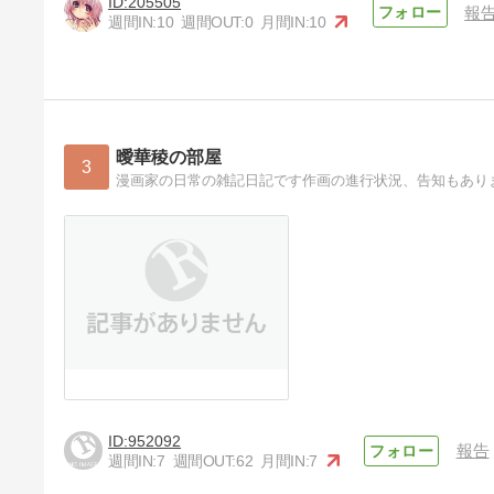
205505
報
週間IN:
10
週間OUT:
0
月間IN:
10
曖華稜の部屋
3
漫画家の日常の雑記日記です作画の進行状況、告知もあり
952092
報告
週間IN:
7
週間OUT:
62
月間IN:
7