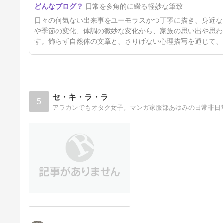
日常を多角的に綴る軽妙な筆致
再開～
14日前
日々の何気ない出来事をユーモラスかつ丁寧に描き、身近な
や季節の変化、体調の微妙な変化から、家族の思い出や思わ
す。飾らず自然体の文章と、さりげない心理描写を通じて、
セ・キ・ラ・ラ
5
アラカンでもオタク女子。マンガ家服部あゆみの日常非日