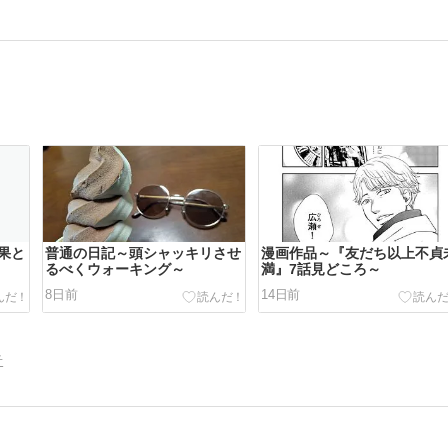
果と
普通の日記～頭シャッキリさせ
漫画作品～『友だち以上不貞
るべくウォーキング～
満』7話見どころ～
8日前
14日前
告