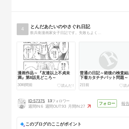
とんだあたいのやさぐれ日記
4
飲兵衛漫画家女子日記です。失敗もよく…
漫画作品～『友達以上不貞未
普通の日記～術後の検査結
満』第8話見どころ～
下着カタチチパット問題～
30時間前
2日前
57375
13
報
週間IN:
6
週間OUT:
93
月間IN:
27
このブログのここがポイント
普通の日記～ちょっとずつ仕事