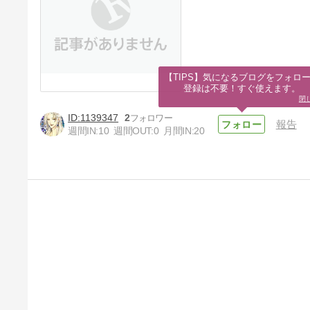
【TIPS】気になるブログをフォロー
登録は不要！すぐ使えます。
閉
1139347
2
報告
週間IN:
10
週間OUT:
0
月間IN:
20