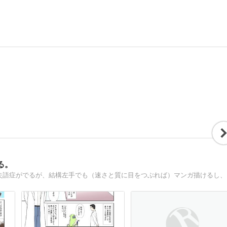
る。
漫画家