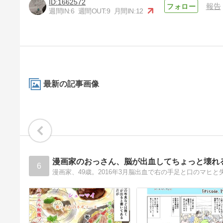
1662572
報告
週間IN:
6
週間OUT:
9
月間IN:
12
最新の記事画像
漫画家のおっさん、脳が出血してちょっと壊れ
6