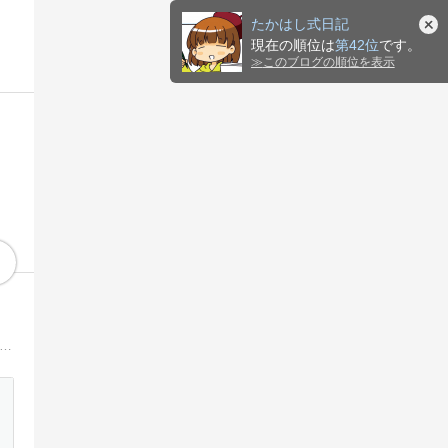
たかはし式日記
現在の順位は
第42位
です。
≫
このブログの順位を表示
、49歳。2016年3月脳出血で右の手足と口のマヒと失語症がでるが、結構左手でも（速さと質に目をつぶれば）マンガ描けるし、ネタとして面白いから脳出血のマンガ描いてみる。