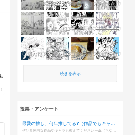
続きを表示
未
投票・アンケート
最愛の推し、何年推してる❓（作品でもキャラでも🙆‍♀️）
ぜひ具体的な作品やキャラも教えてくださいー🙏（ちなみに質問者は黒🏀をほぼ箱推しで10年ほど推してます🎵...が最近は「異世界の沙汰は社畜次第」のアレシュ様や、非BLだけど「とんでもスキルで異世界放浪メシ」のフェル様もそうとう熱い‼️）