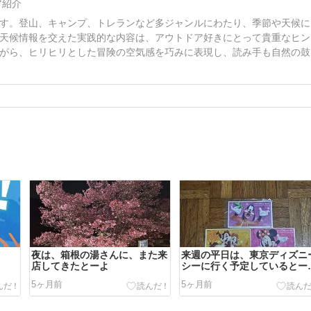
ア紹介
す。登山、キャンプ、トレランなど多ジャンルにわたり、季節や天候に
天候情報を交えた実践的な内容は、アウトドア好きにとって貴重なヒン
がら、ヒリヒリとした冒険の空気感を巧みに表現し、読み手も自然の鼓
夜は、箱根の湯さんに、また来
来週の平日は、東京ディズニ
店してきたとーよ
シーに行く予定しているとー
よ。
5ヶ月前
5ヶ月前