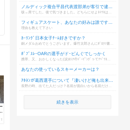
ノルディック複合平昌代表渡部弟が客引で逮捕？
咳→席でした。後で気づきました。どちらにせよﾈﾄｳﾖは揚げ足取るんでしょうけどね？野党の事言えないでしょ？
フィギュアスケート、あなたの好みは誰ですか？
理由も教えて下さい
ｶｰﾘﾝｸﾞ日本女子ﾁｰﾑ好きですか？
銅メダルおめでとうございます。爆竹太郎さんにﾎﾞﾛｸｿ書かれてましたけど選手団をｱｲﾄﾞﾙみたいに扱い、おやつﾀｲﾑをTVで映して笑いにしてるﾏｽｺﾐのせーで誤解されてて可哀想だったけどおめでとーござ
ﾎﾞﾌﾞｽﾚｰOARの選手がドｰピんぐでしっかく
携帯、又、おかしくなった(涙)ﾛｼｱのﾄﾞｰﾋﾟﾝｸﾞってﾅﾍﾞﾂﾈの裏金に似てるような気がする。
あなたの使っているスキーメーカーは？
ｱﾎﾈﾝが葛西選手について『凄いけど俺も出来る』とｺﾒﾝﾄしたそうですが
長野の時、出てた人だっけ？名前が面白いから名前だけは覚えてるよ。ﾋﾞｯｸﾞﾏｳｽなのね。じゃー飛んで見せてくれ。
続きを表示
ー