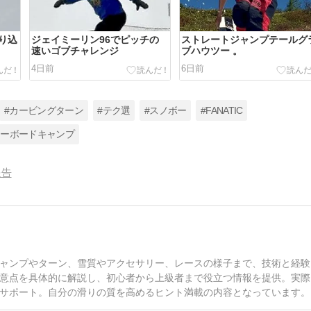
り込
ジェイミーリン96でピッチの
ストレートジャンプテールグ
速いゴブチャレンジ
ブハウツー 。
4日前
6日前
#カービングターン
#テク選
#スノボー
#FANATIC
ノーボードキャンプ
報告
ャンプやターン、雪質やアクセサリー、レースの様子まで、技術と経験
意点を具体的に解説し、初心者から上級者まで役立つ情報を提供。実際
サポート。自分の滑りの質を高めるヒント満載の内容となっています。