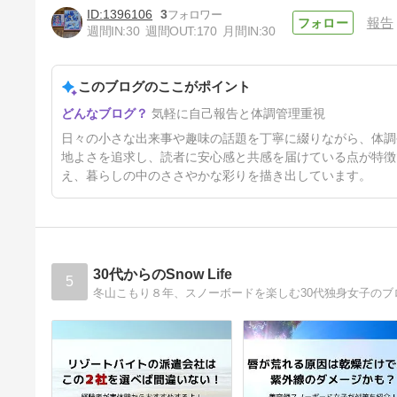
1396106
3
報告
週間IN:
30
週間OUT:
170
月間IN:
30
このブログのここがポイント
今日は、ホワイトデー
気軽に自己報告と体調管理重視
5ヶ月前
日々の小さな出来事や趣味の話題を丁寧に綴りながら、体調
地よさを追求し、読者に安心感と共感を届けている点が特徴
え、暮らしの中のささやかな彩りを描き出しています。
30代からのSnow Life
5