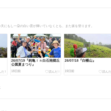
い天にもし一朶の白い雲が輝いていなくとも、また坂を登ります。
26/07/19『鈍亀ｉｎ白石南郷丘
26/07/18『白幡山』
公園夏まつり』
18日前
19日前
告