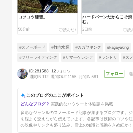
コツコツ練習。
ハードバーンだからこそ滑
む。
58分前
2日前
#スノーボード
#竹内水輝
#カガヤキング
#kagayaking
#フリーライディング
#サマーゲレンデ
#ラントリ
#ス
281588
12
伝説のボードリブテック ジェ
週間IN:
112
週間OUT:
1155
月間IN:
581
イミーリン96でカービングタ
ーン 。
7日前
このブログのここがポイント
実践的なハウツーと体験談を掲載
多彩なジャンルのスノーボード記事が集まるブログです。ジ
を程よく交えながら伝えています。各記事は技術のコツや注
の映像やリンクも盛り込み、雪上の知識と感動をきめ細かく