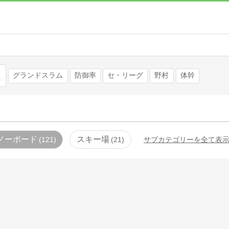
検索
グランドスラム
防御率
セ・リーグ
野村
体幹
ノーボード
スキー場
121
21
サブカテゴリーを全て表