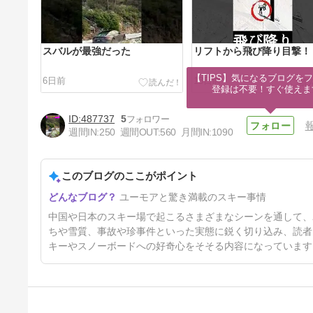
スバルが最強だった
リフトから飛び降り目撃！
【TIPS】気になるブログをフ
6日前
13日前
登録は不要！すぐ使えま
487737
5
週間IN:
250
週間OUT:
560
月間IN:
1090
このブログのここがポイント
中国のスキー事情
ユーモアと驚き満載のスキー事情
34日前
中国や日本のスキー場で起こるさまざまなシーンを通して、
ちや雪質、事故や珍事件といった実態に鋭く切り込み、読者
キーやスノーボードへの好奇心をそそる内容になっています