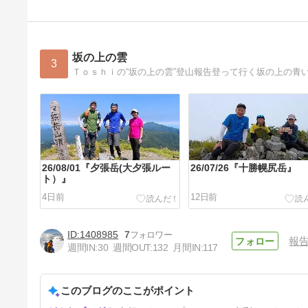
坂の上の雲
3
Ｔｏｓｈｉの“坂の上の雲”登山報告登って行く坂の上の青
26/08/01『夕張岳(大夕張ルー
26/07/26『十勝幌尻岳』
ト）』
4日前
12日前
1408985
7
報
週間IN:
30
週間OUT:
132
月間IN:
117
このブログのここがポイント
26/07/11『坊主山』