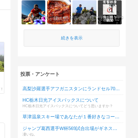
続きを表示
投票・アンケート
高梨沙羅選手アフガニスタンにランドセル7000個
HC栃木日光アイスバックスについて
HC栃木日光アイスバックスについてどう思いますか？
草津温泉スキー場であなたが１番好きなコースまたはゲレンデは？
ジャンプ葛西選手W杯569試合出場がギネス認定
凄いね。