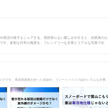
や就活の様子もシェアする。肩肘張らない親しみやすさと、自然体の心
です。多彩な日常の風景を、フレンドリーな文章とリアルな写真で伝
冬山こもり８年、スノーボードを楽しむ30代独身女子のブログです。美容師資格を持った目線や、リゾートバイトのほかいろんな仕事の経