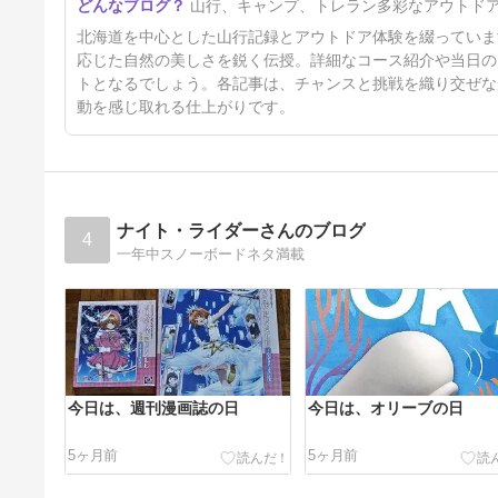
山行、キャンプ、トレラン多彩なアウトド
26日前
北海道を中心とした山行記録とアウトドア体験を綴っていま
応じた自然の美しさを鋭く伝授。詳細なコース紹介や当日の
トとなるでしょう。各記事は、チャンスと挑戦を織り交ぜな
動を感じ取れる仕上がりです。
ナイト・ライダーさんのブログ
4
一年中スノーボードネタ満載
今日は、週刊漫画誌の日
今日は、オリーブの日
5ヶ月前
5ヶ月前