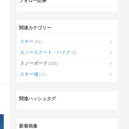
フォロー記事
関連カテゴリー
スキー
91
スノースクート・バイク
0
スノーボード
121
スキー場
21
関連ハッシュタグ
カービングDVDでお馴染みのスノーボーダーKAGAYAKING代表竹内水輝の１年中オールシーズンスノーボード活動。夏,ふじてんサマーゲレンデ。冬,白馬メイン。レッスン＆キャンプ開催しています。
新着画像