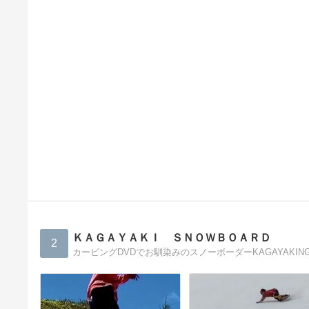
ＫＡＧＡＹＡＫＩ ＳＮＯＷＢＯＡＲＤ
2