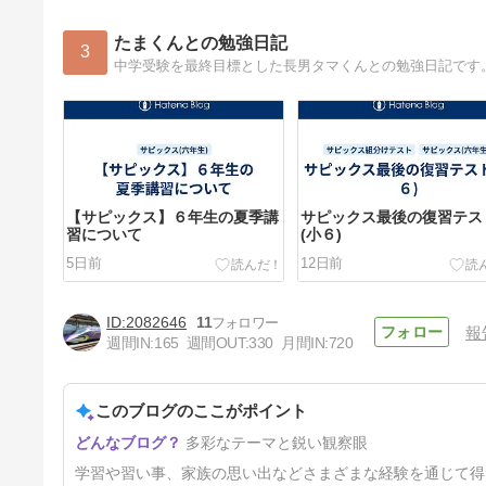
たまくんとの勉強日記
3
【サピックス】６年生の夏季講
サピックス最後の復習テス
習について
(小６)
5日前
12日前
2082646
11
報
週間IN:
165
週間OUT:
330
月間IN:
720
このブログのここがポイント
【サピックス】７月度組み分け
多彩なテーマと鋭い観察眼
テスト(小6)
34日前
学習や習い事、家族の思い出などさまざまな経験を通じて得