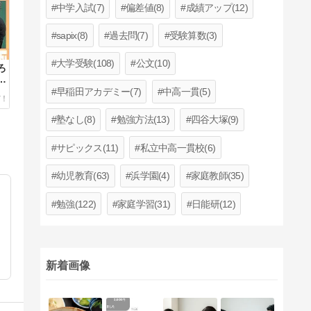
中学入試(7)
偏差値(8)
成績アップ(12)
sapix(8)
過去問(7)
受験算数(3)
大学受験(108)
公文(10)
ろ
っ
早稲田アカデミー(7)
中高一貫(5)
塾なし(8)
勉強方法(13)
四谷大塚(9)
サピックス(11)
私立中高一貫校(6)
幼児教育(63)
浜学園(4)
家庭教師(35)
勉強(122)
家庭学習(31)
日能研(12)
新着画像