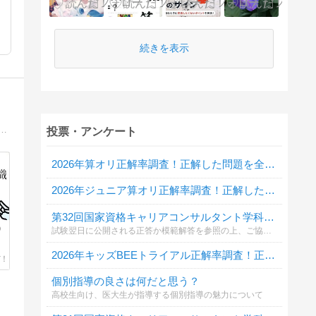
続きを表示
短い時間でも簡単に取り組めるように7問で1つのパートになっているよ。時間も1分あれば1パート出来るので少ない時間を効率的に学習につかって志望校合格へつなげよう！頑張れ、小学受験生！！
投票・アンケート
2026年算オリ正解率調査！正解した問題を全て教えてください
2026年ジュニア算オリ正解率調査！正解した問題を全て教えてください
第32回国家資格キャリアコンサルタント学科試験自己採点投票
）
試験翌日に公開される正答か模範解答を参照の上、ご協力ください。
2026年キッズBEEトライアル正解率調査！正解した問題を全て教えてください
個別指導の良さは何だと思う？
高校生向け、医大生が指導する個別指導の魅力について