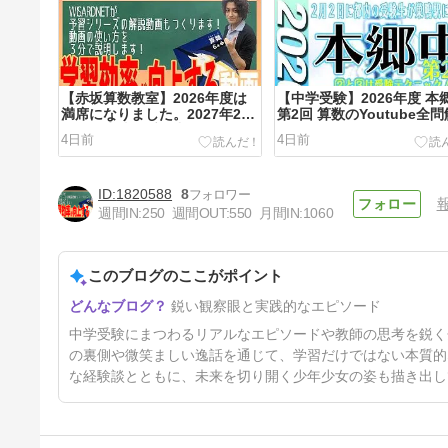
【赤坂算数教室】2026年度は
【中学受験】2026年度 本
満席になりました。2027年2月
第2回 算数のYoutube全
からの生徒は受付中です。
をUPしました！
4日前
4日前
1820588
8
週間IN:
250
週間OUT:
550
月間IN:
1060
このブログのここがポイント
【中学受験】2026年度 筑波大
鋭い観察眼と実践的なエピソード
附属駒場中 算数のYoutube全
問解説をUPしました！
15日前
中学受験にまつわるリアルなエピソードや教師の思考を鋭く
の裏側や微笑ましい逸話を通じて、学習だけではない本質的
な経験談とともに、未来を切り開く少年少女の姿も描き出し