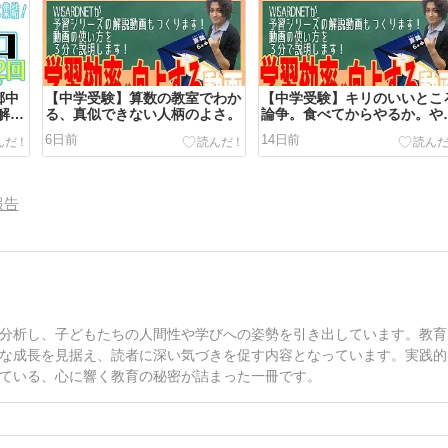
郷中
【中学受験】算数の教室でわか
【中学受験】キリのいいとこ
問解説
る、真似できない人柄のよさ。
論争。食べてからやるか。や
てから食べるか。
6日前
14日前
報告
分析し、子どもたちの人間性や学びへの姿勢を引き出しています。教育
な成長を見据え、読者に深い気づきを促す内容となっています。実践的
ている、心に響く教育の秘密が詰まった一冊です。