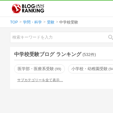
TOP
学問・科学
受験
中学校受験
中学校受験ブログ ランキング
(532件)
医学部・医療系受験
小学校・幼稚園受験
99
9
サブカテゴリーを全て表示…