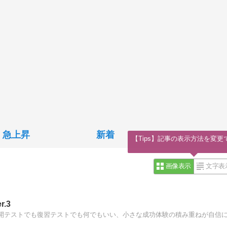
急上昇
新着
【Tips】記事の表示方法を変更
画像表示
文字表
.3