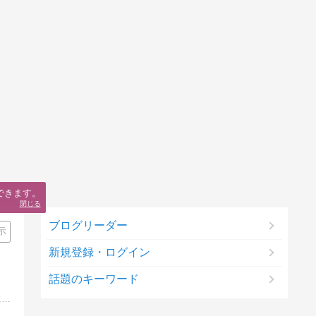
できます。
閉じる
ブログリーダー
示
新規登録・ログイン
話題のキーワード
プロ家庭教師による中学受験算数の詳しい解説ブログ。公開テストでも復習テストでも何でもいい、小さな成功体験の積み重ねが自信につながる。チャンスは全員にある。手応えを感じながら日々成長していこう。僕たち大人も全力を尽くす。