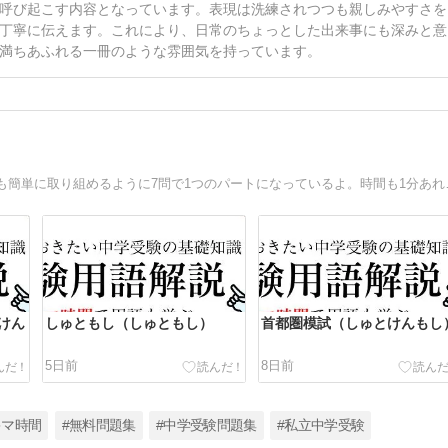
呼び起こす内容となっています。表現は洗練されつつも親しみやすさを
丁寧に伝えます。これにより、日常のちょっとした出来事にも深みと意
満ちあふれる一冊のような雰囲気を持っています。
中学受験を目指す小学生のための問題集です。
けん
しゅともし（しゅともし）
首都圏模試（しゅとけんもし
5日前
8日前
キマ時間
#無料問題集
#中学受験問題集
#私立中学受験