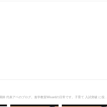
南浦和から中学受験。進学教室Wisard。元サピックス算数講師 代表アベのブログ。進学教室Wisardの日常です。子