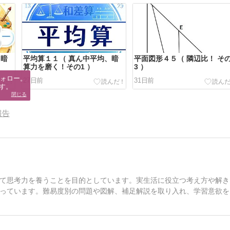
、暗
平均算１１（ 真ん中平均、暗
平面図形４５（ 隣辺比！ そ
算力を磨く！その1 ）
3 ）
ォロー。

27日前
31日前
す。
閉じる
報告
て思考力を養うことを目的としています。実生活に役立つ考え方や解き
っています。難易度別の問題や図解、補足解説を取り入れ、学習意欲を