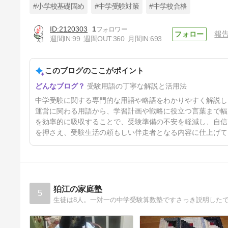
#小学校基礎固め
#中学受験対策
#中学校合格
2120303
1
報
ONETES（わんてす）
週間IN:
99
週間OUT:
360
月間IN:
693
10日前
このブログのここがポイント
受験用語の丁寧な解説と活用法
中学受験に関する専門的な用語や略語をわかりやすく解説し
運営に関わる用語から、学習計画や戦略に役立つ言葉まで幅
を効率的に吸収することで、受験準備の不安を軽減し、自信
を押さえ、受験生活の頼もしい伴走者となる内容に仕上げて
狛江の家庭塾
5
生徒は8人。一対一の中学受験算数塾ですさっき説明した