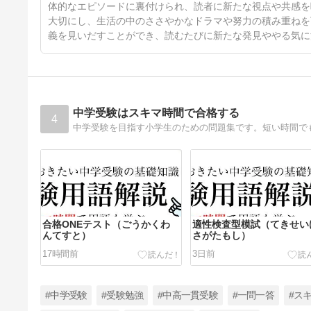
体的なエピソードに裏付けられ、読者に新たな視点や共感を
大切にし、生活の中のささやかなドラマや努力の積み重ねを
義を見いだすことができ、読むたびに新たな発見ややる気に
中学受験はスキマ時間で合格する
4
合格ONEテスト（ごうかくわ
適性検査型模試（てきせい
んてすと）
さがたもし）
17時間前
3日前
#中学受験
#受験勉強
#中高一貫受験
#一問一答
#ス