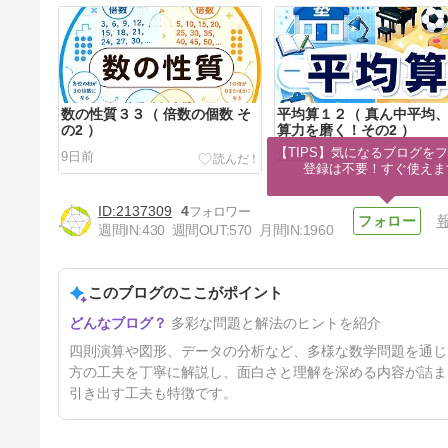
数の性質３３（ 倍数の個数 そ
平均算１２（ 真ん中平均
の2 ）
算力を磨く！その2 ）
【TIPS】気になるブログをフ
9日前
21日前
登録は不要！すぐ使えま
2137309
4
週間IN:
430
週間OUT:
570
月間IN:
1960
このブログのここがポイント
数列１１（ 連続する整数の和
多彩な問題と解法のヒントを紹介
）
38日前
四則演算や図形、データの分析など、多様な数学問題を通じ
方の工夫を丁寧に解説し、面白さと理解を深める内容が詰ま
引き出す工夫も特徴です。