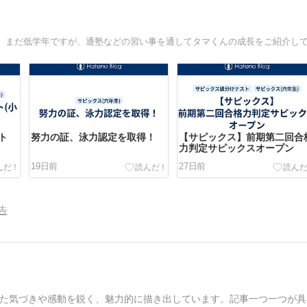
ト
努力の証、泳力認定を取得！
【サピックス】前期第二回合
力判定サピックスオープン
19日前
27日前
告
た気づきや感動を鋭く、魅力的に描き出しています。記事一つ一つが具