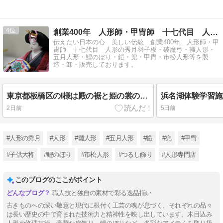
4
創業400年 人形師・甲冑師 十七代目 人形の秀月
伝えたい日本の心 美しい伝統 創業400年 人形師・甲
冑師 十七代目 人形の秀月羽子板・破魔弓・雛人形・
五月人形・鯉のぼり・鎧・兜・甲冑・市松人形等を製
造・卸・販売しております。
東京都板橋区のI様は殿の裾と姫の裳の修繕
浜名湖体験学習施
2日前
5日前
#人形の秀月
#人形
#雛人形
#五月人形
#鎧
#兜
#甲冑
#子供大将
#鯉のぼり
#市松人形
#つるし飾り
#人形専門店
このブログのここがポイント
職人技と独自の素材で彩る逸品揃い
古きものへの深い敬意と現代に根付く工芸の魂が息づく、それぞれの品々
は長い歴史の中で育まれた技術力と精神性を映し出しています。木目込み