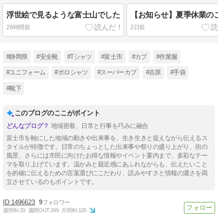
浮世絵で見るような富士山でした
【お知らせ】夏季休業の
26時間前
2日前
#静岡県
#安全靴
#Tシャツ
#富士市
#カブ
#作業服
#ユニフォーム
#ポロシャツ
#スーパーカブ
#吉原
#手袋
#靴下
このブログのここがポイント
地域密着、日常と行事を巧みに融合
富士市を軸にした地域の動きや出来事を、生き生きと捉えながら伝えるス
タイルが特徴です。日常のちょっとした出来事や祭りの盛り上がり、街の
風景、さらには市民に向けたお得な情報やイベント案内まで、多彩なテー
マを取り上げています。温かみと親近感にあふれながらも、伝えたいこと
を的確に伝えるための言葉選びにこだわり、読みやすさと情報の濃さを両
立させているのもポイントです。
1496623
9
週間IN:
33
週間OUT:
249
月間IN:
135