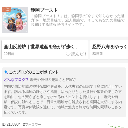
3
静岡ブースト
「静岡ブースト！」は、静岡県の“今まで知らなかった魅
力”を、地元目線で、旅人目線で、そしてあなたの目線で
お届けする情報発信サイトです。
韮山反射炉｜世界遺産を急がず歩く、伊豆の国市の歴史散策
20日前
83日前
このブログのここがポイント
歴史や信仰の趣深さと静寂さ
静岡や周辺地域の神社仏閣や史跡を、50代夫婦の目線で丁寧に紹介してい
ます。訪れる場所の静けさや風情、ゆったりとした参拝や散策の楽しみ方
を軸に、心の安らぎと癒しを求める旅のヒントを提供します。歴史や自
然、伝説に触れることで、日常の喧騒から解放される瞬間を大切にする内
容です。写真や体験談を通じて、地域の魅力と静かな時間の素晴らしさを
伝えています。
2133934
2