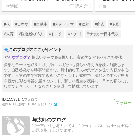
12時間前
2日前
#花
#日本史
#自動車
#大河ドラマ
#鉄道
#育児
#伊豆
#教育
#鎌倉殿の13人
#トヨタ
#イチゴ
#サッカー日本代表
このブログのここがポイント
幅広いテーマを深掘りし、実践的なアドバイスを提供
多彩なテーマを取り上げ、身につけたい心持ちや考え方を鋭く解説しま
す。自己啓発から時事問題まで、具体的な工夫や気づきを促す内容が中心
です。日常の中で実践できる小さなヒントが満載で、読む人の生活や思考
を豊かに彩る情報を届けています。新しい視点を獲得し、日々の暮らしに
役立てるきっかけとなることを意識して構成しています。
155931
5
週間IN:
18
週間OUT:
114
月間IN:
70
17
与太郎のブログ
富士市に住む与太郎です。富士山、バス、富士･富士宮の
話題を取り上げてます。