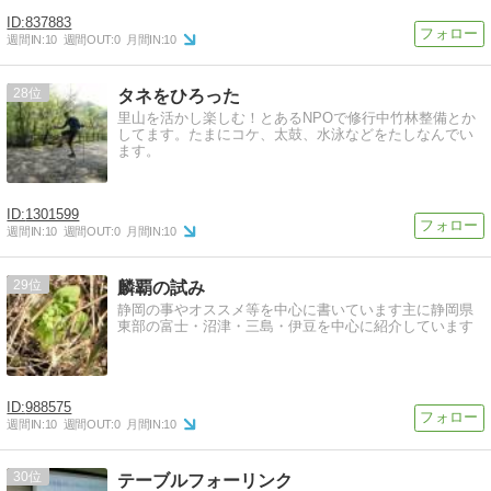
837883
週間IN:
10
週間OUT:
0
月間IN:
10
28
タネをひろった
里山を活かし楽しむ！とあるNPOで修行中竹林整備とか
してます。たまにコケ、太鼓、水泳などをたしなんでい
ます。
1301599
週間IN:
10
週間OUT:
0
月間IN:
10
29
麟覇の試み
静岡の事やオススメ等を中心に書いています主に静岡県
東部の富士・沼津・三島・伊豆を中心に紹介しています
988575
週間IN:
10
週間OUT:
0
月間IN:
10
30
テーブルフォーリンク