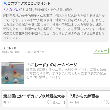
このブログのここがポイント
多彩な歴史伝説と文化遺産の紹介
静岡県各地の歴史的種子と仏教遺跡、伝説と自然の魅力を伝える構成とな
っています。古い時代の人物や信仰、地元の風習を鋭く紹介し、訪れたく
なる場所の奥深さを映し出します。神社や寺院にまつわる興味深い逸話、
伝説を交えて、静岡の魅力を多面的に伝えることを意識しています。地域
の歴史と文化を知る手助けとなる、奥行きと奥深さを感じさせる内容とな
っています。
836860
週間IN:
56
週間OUT:
536
月間IN:
232
6
「におーず」のホームページ
静岡県で活動するシニアの水球クラブです。活動を始め
17年になります、水球を楽しむとともに水球競技の普及
を目的に活動しています。
第22回におーずカップ水球競技大会
7月からの練習会
3日前
47日前