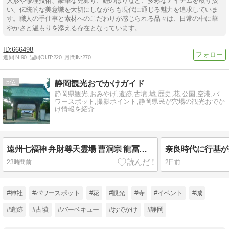
人形や修理技術、豪華な兜飾り、鯉のぼりなど、多彩なアイテムを取り扱
い、伝統的な美意識を大切にしながらも現代に通じる魅力を追求していま
す。職人の手仕事と素材へのこだわりが感じられる品々は、日常の中に華
やかさと温もりを添える存在となっています。
666498
週間IN:
90
週間OUT:
220
月間IN:
270
5
静岡観光おでかけガイド
静岡県観光,おみやげ,遺跡,古墳,城,歴史,花,公園,空港,パ
ワースポット,撮影ポイント,静岡県民が穴場の観光おでか
け情報を紹介
遠州七福神 弁財尊天霊場 曹洞宗 龍冨山 松秀寺 (静岡県袋井市(旧磐田郡浅羽町)富里453)
23時間前
2日前
#神社
#パワースポット
#花
#観光
#寺
#イベント
#城
#遺跡
#古墳
#バーベキュー
#おでかけ
#静岡