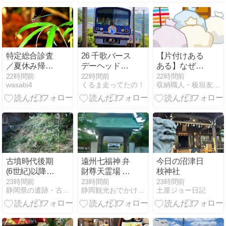
地内に8月12
日オープン!!
特定総合診査
26 千歌バース
【片付けある
／夏休み帰省
デーヘッドマ
ある】なぜあ
／ハグロトン
ーク運行を、
の部屋は「物
22時間前
22時間前
22時間前
wasabi4
くるま走ってたの！
収納職人・板垣友子の片づけのヒント
ボ
定型構図でど
置部屋」にな
うぞ。
ってしまうの
か？
古墳時代後期
遠州七福神 弁
今日の沼津日
(6世紀)以降の
財尊天霊場 曹
枝神社
円墳 八幡古墳
洞宗 龍冨山 松
23時間前
23時間前
23時間前
静岡県の遺跡・古墳・城跡ガイド
静岡観光おでかけガイド
土屋ジョー日記
(静岡県菊川市
秀寺 (静岡県
(旧小笠郡菊川
袋井市(旧磐田
町)加茂97 若
郡浅羽町)富里
宮八幡宮)
453)