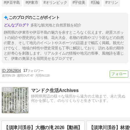
#伊豆半島
#伊東市
#オリンピック
#宇佐美
#五輪
#マリン
このブログのここがポイント
多彩な観光地と自然景観を紹介
静岡県の伊東市や伊豆半島の魅力を余すところなく伝えます。絶景スポッ
トの紹介や歴史的な吊り橋、花火大会、名物の初島やゴリラ岩などの自然
の驚き、そして地元のイベントやスポーツの話題まで幅広く掲載。観光だ
けでなく、地域の特性や歴史背景も丁寧に解説しており、訪れる前の期待
と好奇心を刺激します。リアルタイムの情報や地元の祭事、風物詩を通じ
て、伊東の奥深さを垣間見せるブログです。
2062804
17
週間IN:
29
週間OUT:
47
月間IN:
118
13
マンドク生活Archives
静岡県周辺の様々な場所から遠方の土地まで、未だ見ぬ
何かを探して、のらりくらりと生きています。
【須津川渓谷】大棚の滝 2026【動画】