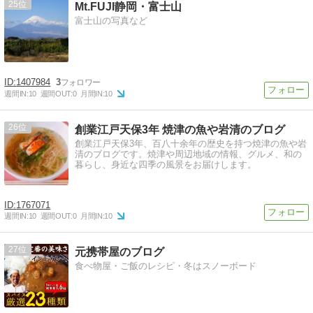
25
Mt.FUJI静岡・富士山
富士山の写真など
1407984
3
週間IN:
10
週間OUT:
0
月間IN:
10
26
創業江戸天保3年 焼津の魚や岩清のブログ
創業江戸天保3年、百八十余年の歴史を持つ焼津の魚や岩
清のブログです。焼津や周辺地域の情報、グルメ、和の
暮らし、身近な四季の風景をお届けします。
1767071
週間IN:
10
週間OUT:
0
月間IN:
10
27
元携帯屋のブログ
食べ物屋・ご飯のレシピ・冬はスノーボード