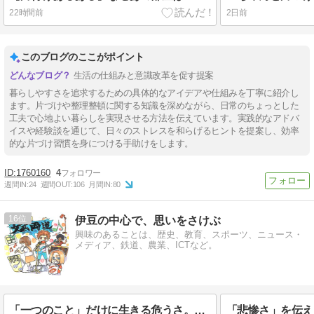
22時間前
2日前
このブログのここがポイント
生活の仕組みと意識改革を促す提案
暮らしやすさを追求するための具体的なアイデアや仕組みを丁寧に紹介し
ます。片づけや整理整頓に関する知識を深めながら、日常のちょっとした
工夫で心地よい暮らしを実現させる方法を伝えています。実践的なアドバ
イスや経験談を通じて、日々のストレスを和らげるヒントを提案し、効率
的な片づけ習慣を身につける手助けをします。
1760160
4
週間IN:
24
週間OUT:
106
月間IN:
80
16
伊豆の中心で、思いをさけぶ
興味のあることは、歴史、教育、スポーツ、ニュース・
メディア、鉄道、農業、ICTなど。
「一つのこと」だけに生きる危うさ。――効率主義を超えて「文武両道」が教える人生の安全網