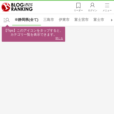
リーダー
ログイン
メニュー
※静岡県(全て)
三島市
伊東市
富士宮市
富士市
島
【Tips】このアイコンをタップすると、

カテゴリ一覧を表示できます。
閉じる