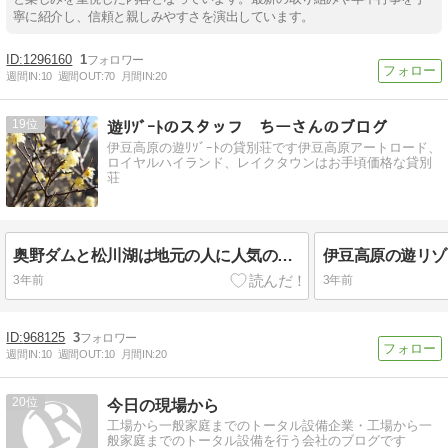
寧に紹介し、信頼と親しみやすさを演出しています。
1296160
1
週間IN:
10
週間OUT:
70
月間IN:
20
19
遊ﾘｿﾞｰﾄのスタッフ ちーさんのブログ
伊豆高原の遊ﾘｿﾞｰﾄの貸別荘です伊豆高原アートロード、
ロイヤルハイランド、レイクタウンはお手頃価格な貸別
荘
奥野ダムと松川湖は地元の人に人気のウォーキングスポット2月蝋梅と桜の花
3年前
3年前
968125
3
週間IN:
10
週間OUT:
10
月間IN:
20
20
今日の現場から
工場から一般家庭までのトータル設備企業・工場から一
般家庭までのトータル設備を行う会社のブログです