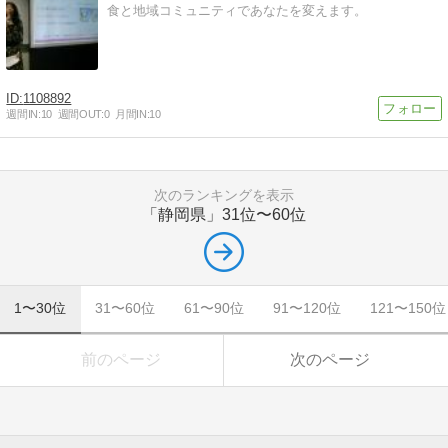
食と地域コミュニティであなたを変えます。
1108892
週間IN:
10
週間OUT:
0
月間IN:
10
次のランキングを表示
「静岡県」
31位〜60位
1〜30位
31〜60位
61〜90位
91〜120位
121〜150位
前のページ
次のページ