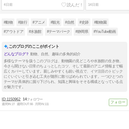
4日前
14日前
#動物
#旅行
#アニメ
#観光
#自然
#史跡
#動物園
#アウトドア
#水族館
#テーマパーク
#静岡県
#YouTube動画
このブログのここがポイント
動物、自然、趣味の多角的紹介
多様なテーマを扱うこのブログは、動物園の見どころや水族館の生き物、
今さら聞けない日常のちょっとしたコツ、そして最新のアニメ情報まで幅
広くカバーしています。親しみやすくも鋭い視点で、イマ注目のトピック
にぐいぐいと引き込む工夫が随所に散りばめられています。一つひとつの
テーマが具体的に掘り下げられ、知識と興味をそそる構成となっている点
が魅力です。
1150962
14
週間IN:
27
週間OUT:
66
月間IN:
111