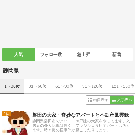
人気
フォロー数
急上昇
新着
静岡県
1〜30位
31〜60位
61〜90位
91〜120位
121〜150位
画像表示
文字表示
1
磐田の大家・奇妙なアパートと不動産風雲録
静岡県磐田市でアパートや戸建の大家をやってます。入
居者の外人比率は高く、ブラジル人専用アパートもあり
ます。時々謎の怪事件が起こったりします。