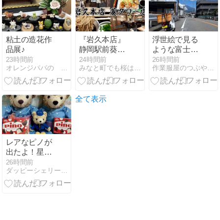
粘土の造花作
『岩久本店』
浮世絵で見る
品展♪
静岡駅前葵タ
ような富士山
ワーのランチ
でした
23時間前
24時間前
26時間前
オレンジパパの スパゲッティータイム
みなと町でも桜は咲くら - 静岡市観光＆グルメブログ
作業服屋のつぶやき2【ユニフォームのツバメヤ】
も豊富な老舗
そば処！
全て表示
レアなピノが
出たよ！星型
ピノとハート
26時間前
ダッピーシェリーブルーくんディズニーダッフィーバラhappy
型ピノ