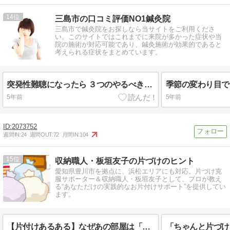
14
三島市の口コミ評価NO1鍼灸院
三島市で鍼灸院をお探しなら当サイトをご利用くださ
い。このサイトではこれまでに来院が多かった症状や当
院の施術が対応可能であり、鍼灸施術が効果的であると
考えられる症状をまとめています。
突発性難聴になったら ３つのやるべきことと注意するべきこと
5年前
5年前
2073752
週間IN:
24
週間OUT:
72
月間IN:
104
15
収納職人・板垣友子の片づけのヒント
愛知県豊川市を拠点に、浜松エリアにも対応。片づけ克
服サポーター＆収納職人・板垣友子として、プロが教え
る“あなただけの実践的なお片付けサポート”を提供してい
ます。
【片付けあるある】なぜあの部屋は「物置部屋」になってしまうのか？