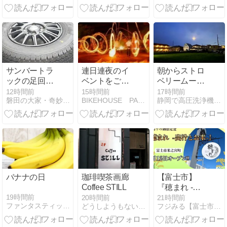
を超えて「文
「IR情報」の
武両道」が教
見方
える人生の安
全網
サンバートラ
連日連夜のイ
朝からストロ
ックの足回り
ベントをご紹
ベリームーン
変更【2】
介！さらに
を頂き
12時間前
15時間前
17時間前
磐田の大家・奇妙なアパートと不動産風雲録
BIKEHOUSE PADDOCK 店長ブログ
静岡で高圧洗浄機を販売する「ヒラタケ」
『恒例の一泊
ツー』の日程
も発表♪
バナナの日
珈琲喫茶画廊
【富士市】
Coffee STILL
『穂まれ -出
汁とお米-』御
19時間前
20時間前
21時間前
ファンタスティック Night
どうしようもない私が歩いてゐる
フジみる【富士市・富士宮市に特化した地域メディアサイト】
膳定食屋がピ
オン富士店敷