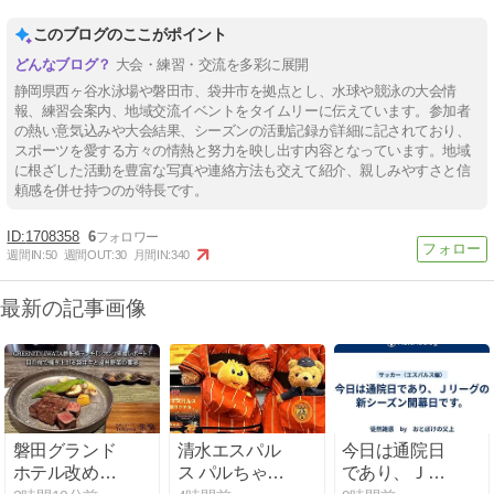
このブログのここがポイント
大会・練習・交流を多彩に展開
静岡県西ヶ谷水泳場や磐田市、袋井市を拠点とし、水球や競泳の大会情
報、練習会案内、地域交流イベントをタイムリーに伝えています。参加者
の熱い意気込みや大会結果、シーズンの活動記録が詳細に記されており、
スポーツを愛する方々の情熱と努力を映し出す内容となっています。地域
に根ざした活動を豊富な写真や連絡方法も交えて紹介、親しみやすさと信
頼感を併せ持つのが特長です。
1708358
6
週間IN:
50
週間OUT:
30
月間IN:
340
最新の記事画像
磐田グランド
清水エスパル
今日は通院日
ホテル改め
ス パルちゃん
であり、Ｊリ