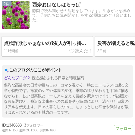
2
西奈おはなしはらっぱ
静岡で読み聞かせの活動をしています。生きがいを求め
て、子供たちに読み聞かせ をする活動にめぐり合いまし
た。
点検詐欺じゃぁないの❓友人が引っ掛かるところでした。
災害が増えると税
11時間前
3日前
このブログのここがポイント
親近感あふれる日常と環境描写
多彩な高齢者の日常や暮らしの一コマを温かく、時にユーモラスに綴る文
章が特徴です。家族のケアや体調の変化、季節の移り変わりを丁寧に描き
ながらも、鋭い観察眼とユーモアを交えて読者を惹きつけます。情感豊か
な言葉選びと、身近な出来事への共感を誘う筆致により、温もりと日常の
リアルを伝えます。日々の暮らしの中に、ちょっとした幸せや気付きが散
りばめられているのも魅力の一つです。
1340883
3
週間IN:
150
週間OUT:
330
月間IN:
690