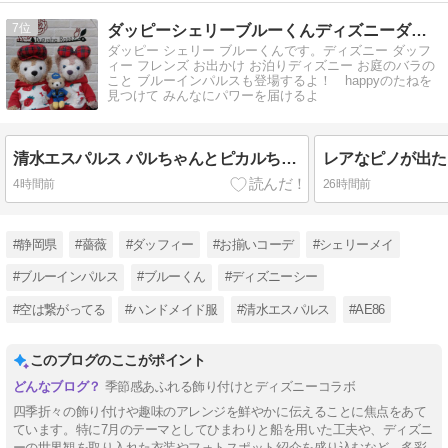
7
ダッピーシェリーブルーくんディズニーダッフィーバラhappy
ダッピー シェリー ブルーくんです。ディズニー ダッフ
ィー フレンズ お出かけ お泊りディズニー お庭のバラの
こと ブルーインパルスも登場するよ！ happyのたねを
見つけて みんなにパワーを届けるよ
清水エスパルス パルちゃんとピカルちゃんの応援ドリンク HUBアスティ静岡店
4時間前
26時間前
#静岡県
#薔薇
#ダッフィー
#お揃いコーデ
#シェリーメイ
#ブルーインパルス
#ブルーくん
#ディズニーシー
#空は繋がってる
#ハンドメイド服
#清水エスパルス
#AE86
このブログのここがポイント
季節感あふれる飾り付けとディズニーコラボ
四季折々の飾り付けや趣味のアレンジを鮮やかに伝えることに焦点をあて
ています。特に7月のテーマとしてひまわりと船を用いた工夫や、ディズニ
ーの世界観を取り入れた衣装やフォトスポット紹介を盛り込むなど、多彩