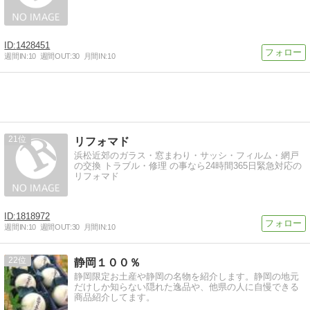
1428451
週間IN:
10
週間OUT:
30
月間IN:
10
21
リフォマド
浜松近郊のガラス・窓まわり・サッシ・フィルム・網戸
の交換 トラブル・修理 の事なら24時間365日緊急対応の
リフォマド
1818972
週間IN:
10
週間OUT:
30
月間IN:
10
22
静岡１００％
静岡限定お土産や静岡の名物を紹介します。静岡の地元
だけしか知らない隠れた逸品や、他県の人に自慢できる
商品紹介してます。