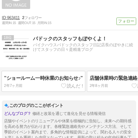
963411
2
週間IN:
15
週間OUT:
15
月間IN:
15
18
パドックのスタッフもぼやくよ！
バイクハウスパドックのスタッフ日記店長のぼやきに続
けてスタッフの日々是精進ブログ
”ショールーム一時休業のお知らせ♪”
店舗休業時の緊急連絡
2年7ヶ月前
2年8ヶ月前
このブログのここがポイント
修繕と改装を通じて進化を見せる情報発信
店舗やイベントのリニューアルや休業を積極的に告知し、未来への期待感
を高める努力が伝わります。各種緊急連絡先やメンテナンス方法、そして
季節のイベント案内まで、多角的な情報提供によって、関わる人々の安全
と楽しみを重視した内容となっています。最新の取り組みや年中行事を丁