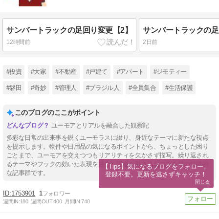
サンバートラックの足回り変更【2】
サンバートラックの足
12時間前
2日前
#投資
#大家
#不動産
#戸建て
#アパート
#ジモティー
#磐田
#奇妙
#管理人
#ブラジル人
#全員集合
#生活保護
このブログのここがポイント
ユーモアとリアルを融合した観察記
多彩な日常の出来事を鋭くユーモラスに綴り、身近なテーマに新たな視点
を提示します。物件や日用品の気になるポイントから、ちょっとした困り
ごとまで、ユーモアを交えつつもリアリティを欠かさず描写。繰り返され
るテーマやフックの効いた表現を通じ、読者を引き込むコツを持つ特徴的
【Tips】気になるブログをフォロー。

な記事群です。
登録不要。更新を逃さずキャッチ！
閉じる
1753901
1
週間IN:
180
週間OUT:
400
月間IN:
740