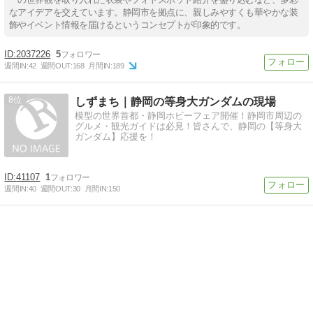
なアイデアを交えています。静岡市を拠点に、親しみやすくも華やかな装
飾やイベント情報を届けるというコンセプトが印象的です。
2037226
5
週間IN:
42
週間OUT:
168
月間IN:
189
8
しずまち｜静岡の等身大ガンダムの現場
模型の世界首都・静岡ホビーフェア開催！静岡市周辺の
グルメ・観光ガイドは必見！皆さんで、静岡の【等身大
ガンダム】応援を！
41107
1
週間IN:
40
週間OUT:
30
月間IN:
150