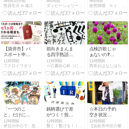
「GREENITY
とピカルちゃ
ーグの新シー
3時間10分前
4時間前
9時間前
投資生活 in 遠江
ダッピーシェリーブルーくんディズニーダッフィーバラhappy
徒然雑感 ｂｙ おとぼけの父上
IWATA」の鉄
んの応援ドリ
ズン開幕日で
板焼ランチが
ンク HUBアス
す。
最高だった！
ティ静岡店
【袋井市】パ
前向きまんま
点検詐欺じゃ
スポート申請
る四字熟語シ
ぁないの❓友
で見ること｜
リーズ 75 無
人が引っ掛か
11時間前
11時間前
11時間前
フクロイワタリ
☆己書絵心鈴（にこりん）道場☆ワクワク《筆文字★絵手紙》
西奈おはなしはらっぱ
交付までの期
病息災
るところでし
間と手数料
た。
「一つのこ
銘柄選びで差
☆本日の予約
と」だけに生
がつく！投資
空き状況
きる危うさ。
初心者こそ知
8/7(金)(⌒‐
12時間前
12時間前
12時間前
伊豆の中心で、思いをさけぶ
繋ぐ！繋げる！！れおくん
【浜松市中区の整体院】「あさひ整体」
――効率主義
っておきたい
⌒)☆