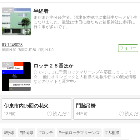
11
半経者
まだまだ半分経営者。沼津を本拠地に奮闘中やっと6年生
になりました。最近は休日に娘たちと箱根神社に参拝に
行く事が多いです。
1248028
週間IN:
30
週間OUT:
30
月間IN:
110
12
ロッテ２６番ほか
☆ いっしょに千葉ロッテマリーンズを応援しましょう！
☆ 他にオリンピックと大相撲の応援や伊豆の観光情報
などのサイトも運営中♪
伊東市内15回の花火
門脇吊橋
13日前
44日前
#野球
#静岡県
#ロッテ
#千葉ロッテマリーンズ
#大相撲