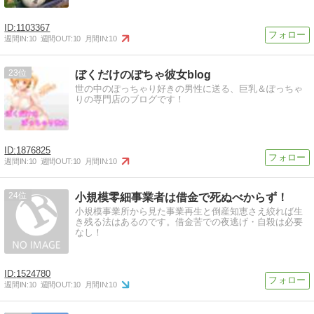
1103367
週間IN:
10
週間OUT:
10
月間IN:
10
23
ぼくだけのぽちゃ彼女blog
世の中のぽっちゃり好きの男性に送る、巨乳＆ぽっちゃ
りの専門店のブログです！
1876825
週間IN:
10
週間OUT:
10
月間IN:
10
24
小規模零細事業者は借金で死ぬべからず！
小規模事業所から見た事業再生と倒産知恵さえ絞れば生
き残る法はあるのです。借金苦での夜逃げ・自殺は必要
なし！
1524780
週間IN:
10
週間OUT:
10
月間IN:
10