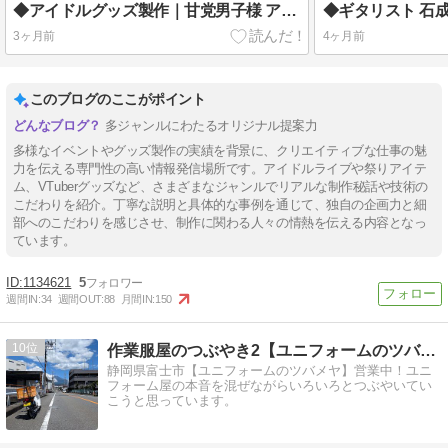
◆アイドルグッズ製作｜甘党男子様 アクスタ✨
3ヶ月前
4ヶ月前
このブログのここがポイント
多ジャンルにわたるオリジナル提案力
多様なイベントやグッズ製作の実績を背景に、クリエイティブな仕事の魅
力を伝える専門性の高い情報発信場所です。アイドルライブや祭りアイテ
ム、VTuberグッズなど、さまざまなジャンルでリアルな制作秘話や技術の
こだわりを紹介。丁寧な説明と具体的な事例を通じて、独自の企画力と細
部へのこだわりを感じさせ、制作に関わる人々の情熱を伝える内容となっ
ています。
1134621
5
週間IN:
34
週間OUT:
88
月間IN:
150
10
作業服屋のつぶやき2【ユニフォームのツバメヤ】
静岡県富士市【ユニフォームのツバメヤ】営業中！ユニ
フォーム屋の本音を混ぜながらいろいろとつぶやいてい
こうと思っています。