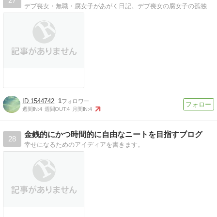
27
デブ喪女・無職・腐女子があがく日記。デブ喪女の腐女子の孤独すぎる日記。美容とかダイエットも。
1544742
1
週間IN:
4
週間OUT:
4
月間IN:
4
金銭的にかつ時間的に自由なニートを目指すブログ
28
幸せになるためのアイディアを書きます。