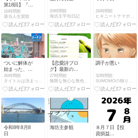
第18回】『ハ
イ＆ローグラ
20時間前
26時間前
16時間前
海坊主平坦日記
ヒキニートナマポ孤独死まっしぐら
適当人生賛歌
イク-前日
譚-』/
『RIMWING』/
『エルナと巡
る刻』/
『NPC（宿
屋）は夢を見
る～バグった
ついに解体が
【恋愛詩ブロ
調子が悪い
世界からの脱
始まった、笠
グ】最新の恋
出～』/『がむ
岡シーサイド
愛詩ポエム3
32時間前
26時間前
27時間前
しゃら勇者』/
SUMOMOの独り言。
タイトルは決まっていません。
無限な無心な無色なシャイニング・ブライトリー
モール。閉店
篇（2022～
『ハトに逃げ
から３ヶ月の
2026年）
られまし
様子。【 岡山
た。』
県笠岡市笠岡
２３８８ 】
#4
令和8年8月8
海坊主参観
８月７日【投
日
資損益