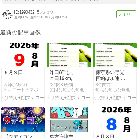
1990432
5
週間IN:
32
週間OUT:
100
月間IN:
114
最新の記事画像
８月９日
昨日8千歩、
保守系の野党
本日16km。
再編は加速 宇
宙のあくび
2時間20分前
3時間30分前
6時間前
ヒキニートナマポ孤独死まっしぐら
無限な無心な無色なシャイニング・ブライトリー
無限な無心な無色なシャイニング・ブライトリー
【385】
【ウディコン
後方海坊主
８月８日