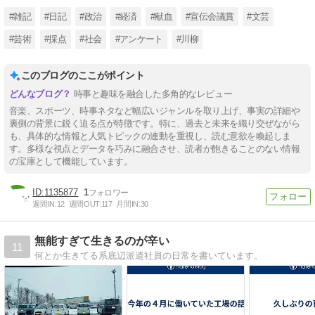
#雑記
#日記
#政治
#経済
#献血
#宣伝会議賞
#文芸
#芸術
#採点
#社会
#アンケート
#川柳
このブログのここがポイント
時事と趣味を融合した多角的なレビュー
音楽、スポーツ、時事ネタなど幅広いジャンルを取り上げ、事実の詳細や
裏側の背景に鋭く迫る点が特徴です。特に、過去と未来を織り交ぜながら
も、具体的な情報と人気トピックの連動を重視し、読む意欲を喚起しま
す。多様な視点とデータを巧みに融合させ、読者が飽きることのない情報
の宝庫として機能しています。
1135877
1
週間IN:
12
週間OUT:
117
月間IN:
30
無能すぎて生きるのが辛い
11
何とか生きてる系底辺派遣社員の日常を書いています。