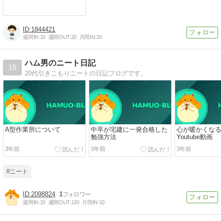
1844421
週間IN:
10
週間OUT:
20
月間IN:
20
ハム男のニート日記
15
20代引きこもりニートの日記ブログです。
A型作業所について
中卒が宅建に一発合格した
心が暖かくな
勉強方法
Youtube動画
3年前
3年前
3年前
#ニート
2098824
1
週間IN:
10
週間OUT:
130
月間IN:
10