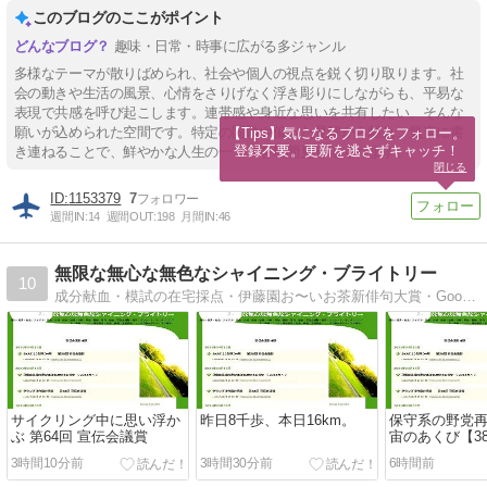
このブログのここがポイント
趣味・日常・時事に広がる多ジャンル
多様なテーマが散りばめられ、社会や個人の視点を鋭く切り取ります。社
会の動きや生活の風景、心情をさりげなく浮き彫りにしながらも、平易な
表現で共感を呼び起こします。連帯感や身近な思いを共有したい、そんな
願いが込められた空間です。特定の固執や偏った見解から離れ、気楽に書
【Tips】気になるブログをフォロー。

登録不要。更新を逃さずキャッチ！
き連ねることで、鮮やかな人生の一コマを垣間見せてくれます。
閉じる
1153379
7
週間IN:
14
週間OUT:
198
月間IN:
46
無限な無心な無色なシャイニング・ブライトリー
10
成分献血・模試の在宅採点・伊藤園お〜いお茶新俳句大賞・Google AdSense・宣伝会議賞など・・・ネガ根がポジティブな雑記。
サイクリング中に思い浮か
昨日8千歩、本日16km。
保守系の野党再
ぶ 第64回 宣伝会議賞
宙のあくび【38
3時間10分前
3時間30分前
6時間前