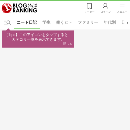
リーダー
ログイン
メニュー
ニート日記
学生
働くヒト
ファミリー
年代別
日々
【Tips】このアイコンをタップすると、

カテゴリ一覧を表示できます。
閉じる