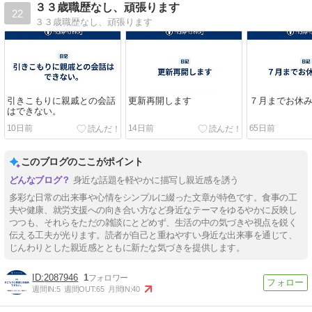
３３歳職歴なし、頑張ります
22
３３歳職歴なし、頑張ります
引きこもりに親戚との会話
更新再開します
７月までお休
はできない。
10日前
14日前
65日前
このブログのここがポイント
身近な話題を軽やかに描写し親近感を誘う
多彩な日常の出来事や心情をシンプルに綴った文章が特色です。食事の工
夫や健康、就労支援への向き合い方など身近なテーマをゆるやかに反映し
つつも、それらをただの雑談にとどめず、生活の中の気づきや視点を鋭く
伝える工夫が光ります。読者が自己と重ねやすい身近な出来事を通じて、
じんわりとした親近感とともに新たな気づきを提供します。
2087946
1
週間IN:
5
週間OUT:
65
月間IN:
40