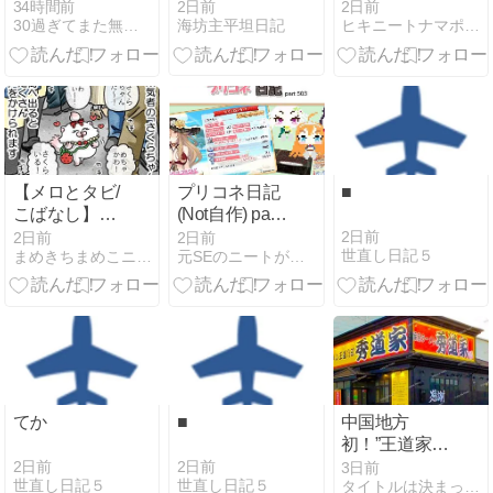
+793,052円】
2日前
34時間前
2日前
海坊主平坦日記
30過ぎてまた無職！な独女の日々
ヒキニートナマポ孤独死まっしぐら
【メロとタビ/
プリコネ日記
■
こばなし】さ
(Not自作) part
くらちゃんの
503 ”今週は何
2日前
2日前
2日前
世直し日記５
まめきちまめこニートの日常
元SEのニートがゲーム開発者を目指す
おでかけ🌸
にもない週～
～～”
てか
■
中国地方
初！”王道家直
系の味”が水島
2日前
2日前
3日前
世直し日記５
世直し日記５
タイトルは決まっていません。
エリアへ！家