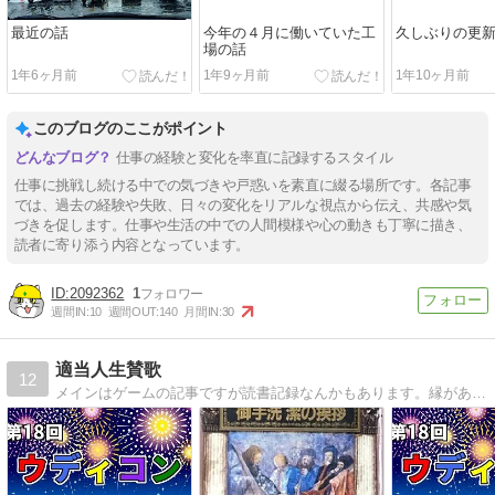
最近の話
今年の４月に働いていた工
久しぶりの更
場の話
1年6ヶ月前
1年9ヶ月前
1年10ヶ月前
このブログのここがポイント
仕事の経験と変化を率直に記録するスタイル
仕事に挑戦し続ける中での気づきや戸惑いを素直に綴る場所です。各記事
では、過去の経験や失敗、日々の変化をリアルな視点から伝え、共感や気
づきを促します。仕事や生活の中での人間模様や心の動きも丁寧に描き、
読者に寄り添う内容となっています。
2092362
1
週間IN:
10
週間OUT:
140
月間IN:
30
適当人生賛歌
12
メインはゲームの記事ですが読書記録なんかもあります。縁があればよろしくお願いします。