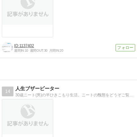
1137402
週間IN:
10
週間OUT:
30
月間IN:
20
人生ブザービーター
14
30歳ニート(男)の半ひきこもり生活。ニートの醜態をどうぞご覧ください。