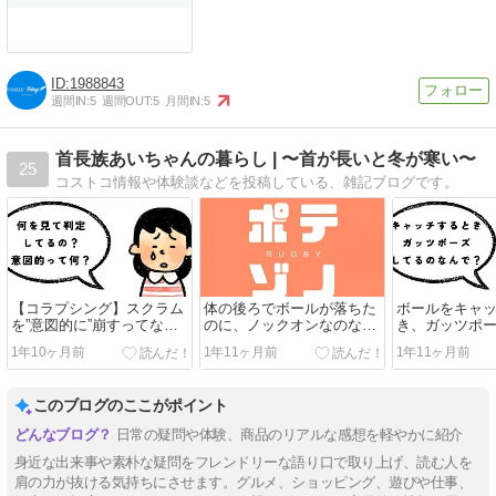
1988843
週間IN:
5
週間OUT:
5
月間IN:
5
首長族あいちゃんの暮らし | 〜首が長いと冬が寒い〜
25
コストコ情報や体験談などを投稿している、雑記ブログです。
【コラプシング】スクラム
体の後ろでボールが落ちた
ボールをキャ
を”意図的に”崩すってな
のに、ノックオンなのなん
き、ガッツポ
に？どうやって判断してる
で？【ノックオン/ノックバ
なんで？【フ
1年10ヶ月前
1年11ヶ月前
1年11ヶ月前
の？
ック】
チ】
このブログのここがポイント
日常の疑問や体験、商品のリアルな感想を軽やかに紹介
身近な出来事や素朴な疑問をフレンドリーな語り口で取り上げ、読む人を
肩の力が抜ける気持ちにさせます。グルメ、ショッピング、遊びや仕事、