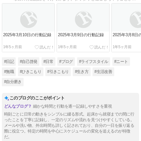
2025年3月10日の行動記録
2025年3月9日の行動記録
2025年3月8
1年5ヶ月前
1年5ヶ月前
1年5ヶ月前
#日記
#自己啓発
#日常
#ブログ
#ライフスタイル
#ニート
#無職
#ひきこもり
#引きこもり
#生き方
#生活改善
#自分磨き
このブログのここがポイント
細かな時間と行動を逐一記録しやすさを重視
時刻ごとに日常の動きをシンプルに綴る形式。起床から就寝までの間に行
ったことを丁寧に記録し、一定のリズムや流れを見つけやすくしている。
メールや洗い物、外出時間も詳しく記されており、自分の一日を振り返る
際に役立つ。特定の時間を中心にスケジュールの変化を追えるのが特徴
だ。