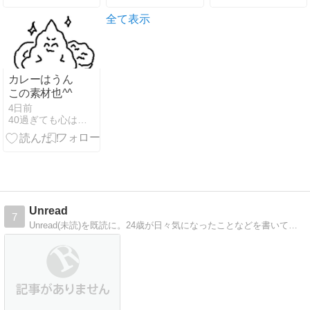
として移転オ
ープン！【 岡
全て表示
山県倉敷市老
松町５丁目１
−１３ 】#1
カレーはうん
この素材也^^
4日前
40過ぎても心はニート
Unread
7
Unread(未読)を既読に。24歳が日々気になったことなどを書いています。