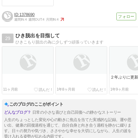
1378690
週間IN:
4
週間OUT:
4
月間IN:
4
ひき脱出を目指して
29
ひきこもり脱出の為に少しずつ頑張っていきます
２年ぶりに更
11ヶ月前
1年8ヶ月前
1年9ヶ月前
このブログのここがポイント
日常の小さな喜びと自己回復への静かなストーリー
人生のちょっとした変化や心の動きに焦点を当てた実感的な記録。運や思
い出、健康の回復過程を通じて、自分自身と向き合う過程を静かに綴りま
す。日々の努力や気づき、ささやかな幸せを大切にしながら、人生の波を
受け入れる姿勢が伝わる内容です。