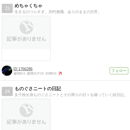
めちゃくちゃ
23
生きるのつらすぎ。20代無職、ありのままの日常。
1766286
週間IN:
5
週間OUT:
10
月間IN:
5
ものぐさニートの日記
24
女子校出身ものぐさニートとその周りの日々を綴っていく絵日記。