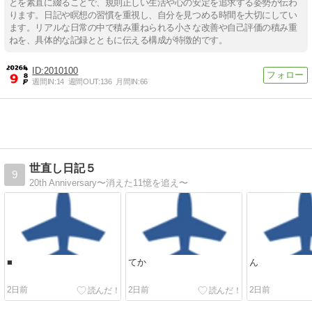
とを素直に綴ることで、規則正しい生活や心の安定を追求する姿勢が伝わ
ります。日記や瞑想の習慣を重視し、自分を見つめる時間を大切にしてい
ます。リアルな日常の中で積み重ねられる小さな改善や自己評価の積み重
ねを、具体的な記録とともに伝える構成が特徴的です。
2010100
週間IN:
14
週間OUT:
136
月間IN:
66
世直し日記５
9
20th Anniversary〜消えた11憶を追え〜
■
てか
ん
2日前
2日前
2日前