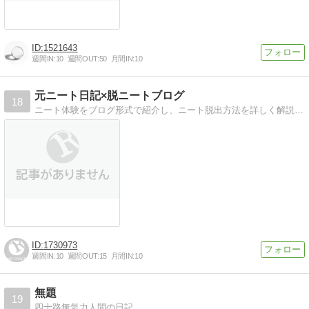
1521643
週間IN:
10
週間OUT:
50
月間IN:
10
元ニート日記×脱ニートブログ
18
ニート体験をブログ形式で紹介し、ニート脱出方法を詳しく解説！多くのニートが社会人復帰できることを祈ります。ニートのたった一つの冴えた生き方とは？
1730973
週間IN:
10
週間OUT:
15
月間IN:
10
無題
19
四十路無気力人間の日記。