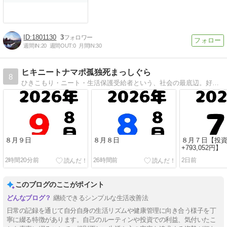
1801130
3
週間IN:
20
週間OUT:
0
月間IN:
30
ヒキニートナマポ孤独死まっしぐら
8
ひきこもり・ニート・生活保護受給者という、社会の最底辺。好きなことは、自然、アメドラ、洋楽読書、資格勉強、家事、スポーツ全般、電子工作、IT係、ブログ。
８月９日
８月８日
８月７日【投
+793,052円】
2時間20分前
26時間前
2日前
このブログのここがポイント
継続できるシンプルな生活改善法
日常の記録を通じて自分自身の生活リズムや健康管理に向き合う様子を丁
寧に綴る特徴があります。自己のルーティンや投資での利益、気付いたこ