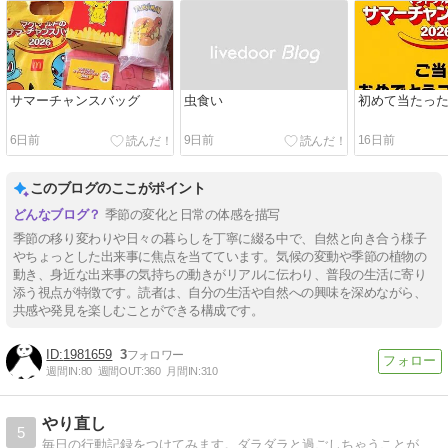
サマーチャンスバッグ
虫食い
初めて当たっ
6日前
9日前
16日前
このブログのここがポイント
季節の変化と日常の体感を描写
季節の移り変わりや日々の暮らしを丁寧に綴る中で、自然と向き合う様子
やちょっとした出来事に焦点を当てています。気候の変動や季節の植物の
動き、身近な出来事の気持ちの動きがリアルに伝わり、普段の生活に寄り
添う視点が特徴です。読者は、自分の生活や自然への興味を深めながら、
共感や発見を楽しむことができる構成です。
1981659
3
週間IN:
80
週間OUT:
360
月間IN:
310
やり直し
5
毎日の行動記録をつけてみます。ダラダラと過ごしちゃうことが減るといいのですが。