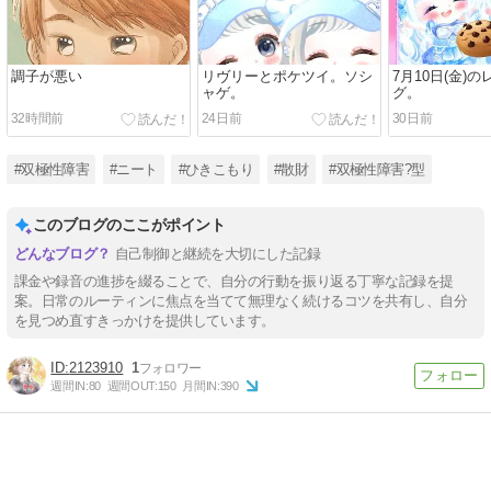
調子が悪い
リヴリーとポケツイ。ソシ
7月10日(金)
ャゲ。
グ。
32時間前
24日前
30日前
#双極性障害
#ニート
#ひきこもり
#散財
#双極性障害?型
このブログのここがポイント
自己制御と継続を大切にした記録
課金や録音の進捗を綴ることで、自分の行動を振り返る丁寧な記録を提
案。日常のルーティンに焦点を当てて無理なく続けるコツを共有し、自分
を見つめ直すきっかけを提供しています。
2123910
1
週間IN:
80
週間OUT:
150
月間IN:
390