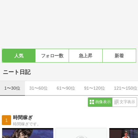
人気
フォロー数
急上昇
新着
ニート日記
1〜30位
31〜60位
61〜90位
91〜120位
121〜150位
画像表示
文字表示
時間稼ぎ
1
時間稼ぎです。