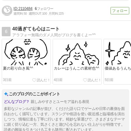
2110484
6
週間IN:
50
週間OUT:
100
月間IN:
225
40過ぎても心はニート
6
アラフォー無職のダメ人間がブログを書くよー^^
夏の彩り白き風^^
カレーはうんこの素材也^^
価値あるうんち
3日前
4日前
5日前
このブログのここがポイント
親しみやすさとユーモア溢れる表現
多彩なジャンルの記事が並び、くだけた語り口でゲームや日常の裏側を面
白おかしく描写しています。スラングや俗語を使い親近感と臨場感を演出
しつつ、情報伝達も丁寧に行います。軽妙な筆運びで、さまざまなテーマ
に鋭く切り込む一方、気さくさと遊び心を忘れない仕上がりが特徴です。
読者の興味を引きつける工夫も随所に配されています。