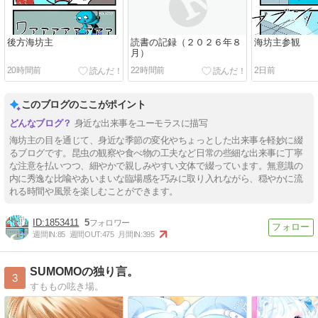
後方海坊主
読書の記録（２０２６年８
海坊主参観
月）
20時間前
22時間前
2日前
このブログのここがポイント
身近な出来事をユーモラスに描写
海坊主の目を通じて、身近な季節の変化やちょっとした出来事を軽妙に綴
るブログです。昆虫の観察や食べ物の工夫など日常の些細な出来事に丁寧
な注意を払いつつ、細やかで親しみやすい文体で綴っています。無意識の
内に秀逸な比喩やあいまいな臨場感を巧みに取り入れながら、穏やかに流
れる時間や風景を楽しむことができます。
1853411
5
週間IN:
85
週間OUT:
475
月間IN:
395
SUMOMOの独り言。
3
すももの呟き場。