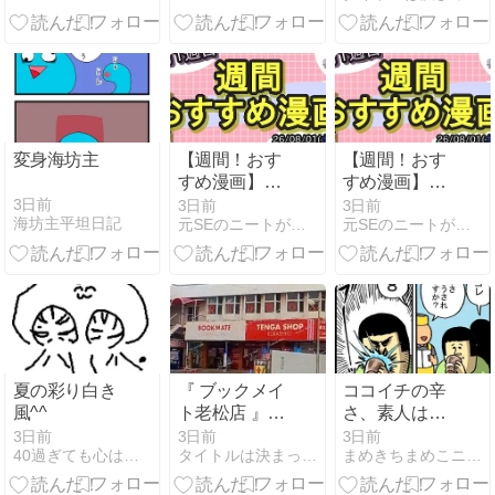
系ラーメン『
王道乃印 秀道
家 』が倉敷に
オープン！【
岡山県倉敷市
東塚７丁目３
−３９ 】#1
変身海坊主
【週間！おす
【週間！おす
すめ漫画】お
すめ漫画】お
すすめ 80選
すすめ 80選
3日前
3日前
3日前
海坊主平坦日記
元SEのニートがゲーム開発者を目指す
元SEのニートがゲーム開発者を目指す
（今週完結88
（今週完結88
冊）｜2ペー
冊）｜ジャン
ジ目【2026年
ル別【2026年
8月1週目】
8月1週目発
売】
夏の彩り白き
『 ブックメイ
ココイチの辛
風^^
ト老松店 』が
さ、素人は3
閉店してる。
選びがち
3日前
3日前
3日前
40過ぎても心はニート
タイトルは決まっていません。
まめきちまめこニートの日常
『 ブックメイ
ト倉敷沖店 』