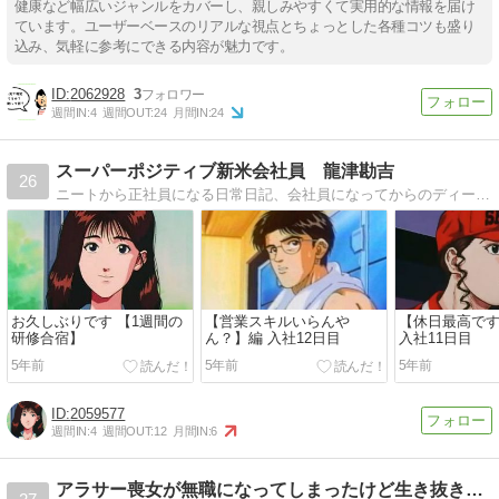
健康など幅広いジャンルをカバーし、親しみやすくて実用的な情報を届け
ています。ユーザーベースのリアルな視点とちょっとした各種コツも盛り
込み、気軽に参考にできる内容が魅力です。
2062928
3
週間IN:
4
週間OUT:
24
月間IN:
24
スーパーポジティブ新米会社員 龍津勘吉
26
ニートから正社員になる日常日記、会社員になってからのディープな日常日記
お久しぶりです 【1週間の
【営業スキルいらんや
【休日最高です
研修合宿】
ん？】編 入社12日目
入社11日目
5年前
5年前
5年前
2059577
週間IN:
4
週間OUT:
12
月間IN:
6
アラサー喪女が無職になってしまったけど生き抜きたい