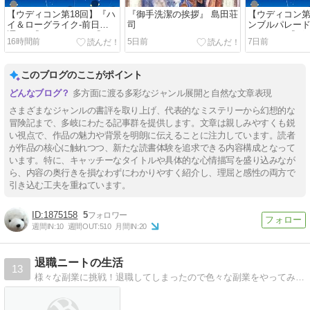
【ウディコン第18回】『ハ
『御手洗潔の挨拶』 島田荘
【ウディコン第
イ＆ローグライク-前日
司
ンブルパレード
譚-』/『RIMWING』/『エ
アール』/『グ
16時間前
5日前
7日前
ルナと巡る刻』/『NPC（宿
リーの緑化活動
屋）は夢を見る～バグった
ごは遡る』/『
世界からの脱出～』/『がむ
空中要塞』/『
このブログのここがポイント
しゃら勇者』/『ハトに逃げ
町』
られました。』
多方面に渡る多彩なジャンル展開と自然な文章表現
さまざまなジャンルの書評を取り上げ、代表的なミステリーから幻想的な
冒険記まで、多岐にわたる記事群を提供します。文章は親しみやすくも鋭
い視点で、作品の魅力や背景を明朗に伝えることに注力しています。読者
が作品の核心に触れつつ、新たな読書体験を追求できる内容構成となって
います。特に、キャッチーなタイトルや具体的な心情描写を盛り込みなが
ら、内容の奥行きを損なわずにわかりやすく紹介し、理屈と感性の両方で
引き込む工夫を重ねています。
1875158
5
週間IN:
10
週間OUT:
510
月間IN:
20
退職ニートの生活
13
様々な副業に挑戦！退職してしまったので色々な副業をやってみようと思っているニートの日記だよ！