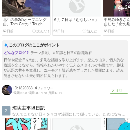
北斗の拳2のオープニング
６月７日は「むなしい日」
中島みゆきさ
曲、Tom Catの「Tough
曲した「命の
Boy」
島津亜矢さん
62日前
63日前
65日前
このブログのここがポイント
テーマ多彩、豆知識と日常の話題混在
日付や記念日を軸に、多彩な話題を取り上げます。歴史や由来、個人的な
逸話を交えながら、情報をわかりやすく伝えるスタイルが特徴です。趣味
や話題の共有を意識し、ユーモアと親近感をプラスした展開により、読み
飽きさせない工夫が随所に見られます。
1826568
4
週間IN:
90
週間OUT:
170
月間IN:
130
海坊主平坦日記
2
なんてことない日々を４コマ漫画にして綴っている、ためにならないブログです。