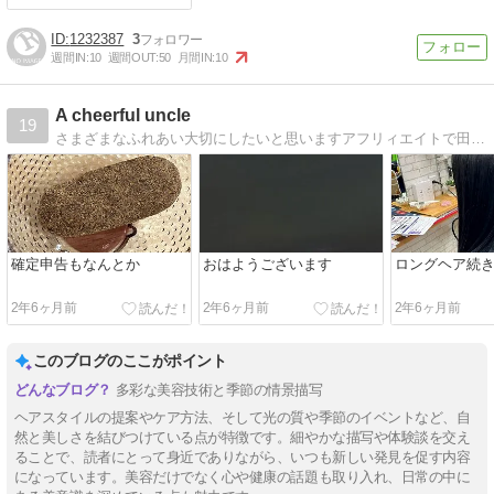
1232387
3
週間IN:
10
週間OUT:
50
月間IN:
10
A cheerful uncle
19
さまざまなふれあい大切にしたいと思いますアフリィエイトで田舎暮らし目指しています
確定申告もなんとか
おはようございます
ロングヘア続
2年6ヶ月前
2年6ヶ月前
2年6ヶ月前
このブログのここがポイント
多彩な美容技術と季節の情景描写
ヘアスタイルの提案やケア方法、そして光の質や季節のイベントなど、自
然と美しさを結びつけている点が特徴です。細やかな描写や体験談を交え
ることで、読者にとって身近でありながら、いつも新しい発見を促す内容
になっています。美容だけでなく心や健康の話題も取り入れ、日常の中に