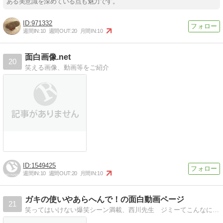
ある美意識を深めている点も魅力です。
971332
週間IN:
10
週間OUT:
20
月間IN:
10
面白画像.net
20
笑える画像、動画等をご紹介
1549425
週間IN:
10
週間OUT:
20
月間IN:
10
ガキの使いやあらへんで！の面白動画ページ
21
笑ってはいけない爆笑シーン満載、西川先生 ジミーてこんなに面白かったんですかね。