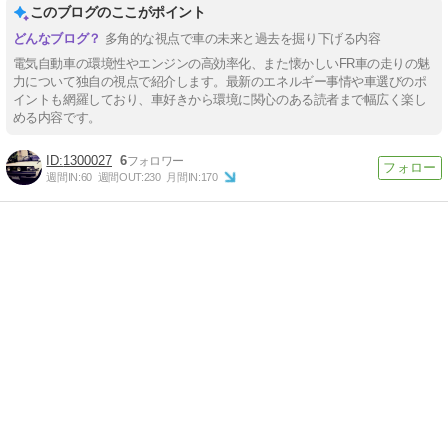
このブログのここがポイント
多角的な視点で車の未来と過去を掘り下げる内容
電気自動車の環境性やエンジンの高効率化、また懐かしいFR車の走りの魅
力について独自の視点で紹介します。最新のエネルギー事情や車選びのポ
イントも網羅しており、車好きから環境に関心のある読者まで幅広く楽し
める内容です。
1300027
6
週間IN:
60
週間OUT:
230
月間IN:
170