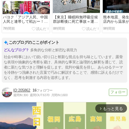
パヨク「アジア人民、中国
【東京】睡眠時無呼吸症候
熊本地震、発
人民と連帯して戦おー！悪
群診断後に死亡事故＝運転
店内から温泉
政高市を打倒するぞー！」
の無職男（３４）、独断で
7時間前
8時間前
9時間前
治療中断―危険運転致死罪
適用も
このブログのここがポイント
多角的な分析と鮮烈な表現力
社会や時事において鋭い切り口と斬新な視点を持ち味としています。露骨
な表現や抽象的な考察を避け、具体的な事実と論理的な解釈を通じて、読
者に新たな気づきと理解を促します。批判や偏見を排し、あらゆるテーマ
を冷静かつ洗練された言葉で巧みに解説することで、感情に訴えるだけで
なく、思考を刺激する内容を追求します。
205862
16
週間IN:
300
週間OUT:
6370
月間IN:
1600
もっと見る
arrow_forward_ios