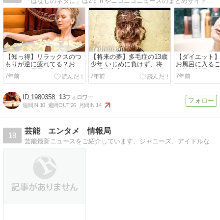
「はなしのネタに」は2ｃｈやニコニコニュースのまとめサイトになります。面白ネタや時事ネタを掲載しています。
【知っ得】リラックスのつ
【将来の夢】多毛症の13歳
【ダイエット
もりが逆に疲れてる？おス
少年 いじめに負けず、将来
お風呂に入る
スメなお風呂の入り方
は「警察官になりたい」
ー燃焼効果
7年前
7年前
7年前
（印）
1980358
13
週間IN:
10
週間OUT:
26
月間IN:
14
芸能 エンタメ 情報局
18
芸能最新ニュースをご紹介しています。ジャニーズ、アイドルなどの裏話、暴露話をご紹介しています。