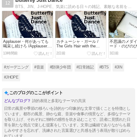
Butterfly Just Dance
12
BTS、JIN、J-HOPE、気楽に読める日々の雑記、素敵な名前を持つ小さな庭、薔薇、ベランダ園芸、好きな音楽の紹介、ファッション雑誌でみたこと。毎週日曜は「日曜版」と称して穏やかな内容の雑記を更新中。公開は昼の1時です。不定期更新。
Applauser・何があっても
カチューシャ・ガール /
不思議のメダ
喝采し続けろ /Applauser.
The Girls Hair with the
ード・のびのび写
Applause must Goes on /
Flower Ornament. /
Mysterious Med
13時間前
2日前
3日前
Sergeant Code Street / I
Sergeant Code Street
Beautiful Cards
want to be what you saw in
Relaxed Sutra C
me.
want to be wha
#ガーデニング
#音楽
#防弾少年団
#日常雑記
#BTS
#JIN
me
#JHOPE
このブログのここがポイント
詩的表現と多彩なテーマの共演
日常の風景や季節の移ろいを詩的かつ印象的な文章で描くことを特徴とし
ています。都市の風景、静かな庭、音楽や食事の情景など、多様なテーマ
を取り上げ、それぞれに独特の感性を吹き込むことで、読者に見慣れた日
常を新たな視点で楽しむ提案をしています。文章は繊細でありながらも親
しみやすさを忘れず、洗練された言葉選びと共感を誘う表現が散りばめら
れています。