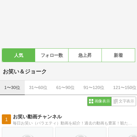
人気
フォロー数
急上昇
新着
お笑い＆ジョーク
1〜30位
31〜60位
61〜90位
91〜120位
121〜150位
画像表示
文字表示
お笑い動画チャンネル
1
毎日お笑い（バラエティ）動画を紹介！過去の動画も豊富！観たかった番組があるかもしれません。