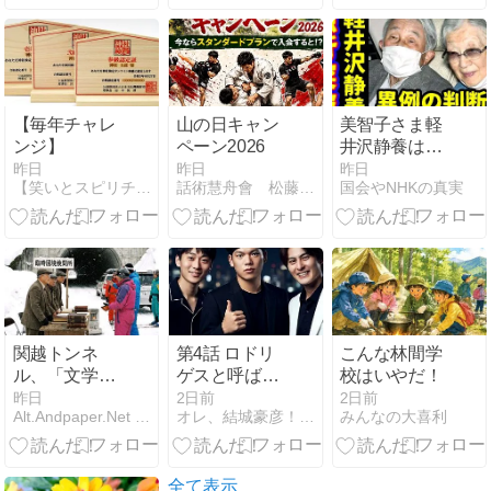
レ報道で広が
る「愛子天皇
待望論」と橋
下徹氏が語る
皇室典範改正
の論点
【毎年チャレ
山の日キャン
美智子さま軽
ンジ】
ペーン2026
井沢静養は予
定通り？天皇
昨日
昨日
昨日
【笑いとスピリチュアルを融合 チャネラーリュウのブログ】
話術慧舟會 松藤裕晴ブログ 武者返し！！
国会やNHKの真実
ご一家は須崎
御用邸での静
養を断念…熊
本地震と皇室
典範改正、高
市首相の支持
率にも影響か
関越トンネ
第4話 ロドリ
こんな林間学
ル、「文学的
ゲスと呼ばれ
校はいやだ！
解釈」で国境
て。
昨日
2日前
2日前
Alt.Andpaper.Net ジョークニュースサイト
オレ、結城豪彦！今日も舞台と爆笑きてます！
みんなの大喜利
検問所を設置
パスポートな
きスキー客が
難民化
全て表示