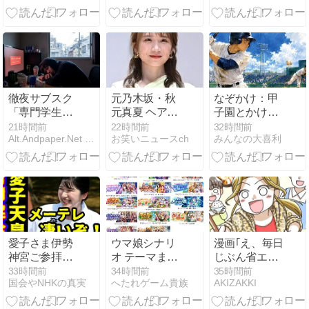
穣一氏も関与
か…英国留学
後の“帰国遅
れ”にも再注目
高市首相は熊
本視察動画で
波紋、内閣支
徹夜サブスク
元乃木坂・秋
なぞかけ：甲
持率も下落
「専門学生ご
元真夏 ヘアチ
子園とかけて
っこ」、追加
ェンジ！？
◯◯◯とと
21時間前
22時間前
32時間前
Alt.Andpaper.Net ジョークニュースサイト
お笑いニュースch
みんなの大喜利
DLC「就活全
く。そのここ
滅」が大ヒッ
ろは？
ト
愛子さま伊勢
ウマ娘シナリ
漫画｢え、毎日
神宮ご参拝と
オ テーマまと
じぶん省エネ
御木曳で沿道
め
飯ですが？｣第
33時間前
34時間前
35時間前
国会やNHKの真実
へたれゲーム貴族
AKIZAKKI
から絶賛の声
5話！
続出！メーテ