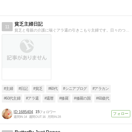
貧乏主婦日記
11
貧乏と母親の介護に喘ぐアラ還の引きこもり主婦です。日々のつぶやきや貧乏生活を淡々と時に過激に書き散らかします。修羅の国 在住。
#主婦
#日記
#貧乏
#60代
#シニアブログ
#アラカン
#60代主婦
#アラ還
#還暦
#修羅
#修羅の国
#60歳代
1685404
15
週間IN:
14
週間OUT:
16
月間IN:
28