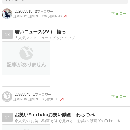
2059818
2
週間IN:
12
週間OUT:
120
月間IN:
40
痛いニュース(ﾉ∀`) 軽っ
13
大人気２ｃｈニュースピックアップ
959843
1
週間IN:
10
週間OUT:
0
月間IN:
30
お笑いYouTubeお笑い動画 わらつべ
14
今人気の お笑い動画 がすぐ見れる！お笑い 動画 YouTube、今人気の お笑い動画 がすぐ見れる！