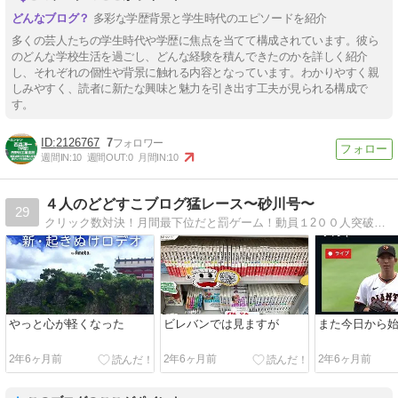
多彩な学歴背景と学生時代のエピソードを紹介
多くの芸人たちの学生時代や学歴に焦点を当てて構成されています。彼ら
のどんな学校生活を過ごし、どんな経験を積んできたのかを詳しく紹介
し、それぞれの個性や背景に触れる内容となっています。わかりやすく親
しみやすく、読者に新たな興味と魅力を引き出す工夫が見られる構成で
す。
2126767
7
週間IN:
10
週間OUT:
0
月間IN:
10
４人のどどすこブログ猛レース〜砂川号〜
29
クリック数対決！月間最下位だと罰ゲーム！動員１2００人突破！コントユニット夜ふかしの会メンバーです！次回公演は4月！
やっと心が軽くなった
ビレバンでは見ますが
また今日から
2年6ヶ月前
2年6ヶ月前
2年6ヶ月前