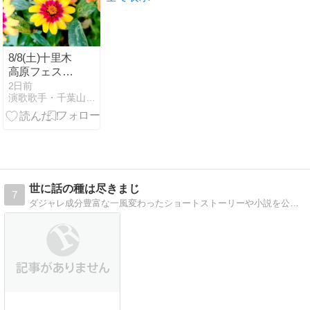
8/8(土)十里木
高原フェスタ
に出演！
2日前
演歌歌手・千葉山貴公blog〜龍雛札記〜
世に話の種は尽きまじ
7
ダジャレ成分豊富な一風変わったショートストーリーや小説を公開中。人とは違うオンリーワンの話を目指しています。