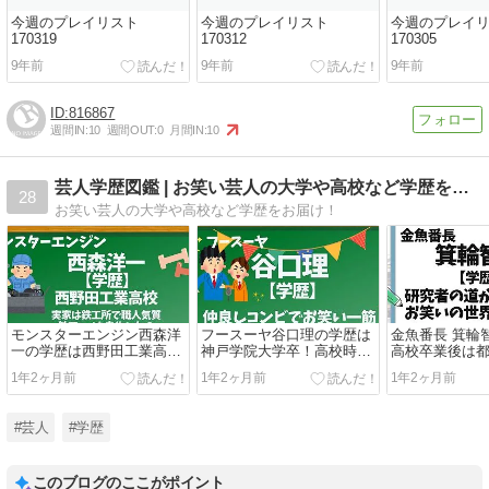
今週のプレイリスト
今週のプレイリスト
今週のプレイ
170319
170312
170305
9年前
9年前
9年前
816867
週間IN:
10
週間OUT:
0
月間IN:
10
芸人学歴図鑑 | お笑い芸人の大学や高校など学歴をお届け！
28
お笑い芸人の大学や高校など学歴をお届け！
モンスターエンジン西森洋
フースーヤ谷口理の学歴は
金魚番長 箕輪
一の学歴は西野田工業高校
神戸学院大学卒！高校時代
高校卒業後は
卒！3倍のスキルがある高
に相方と出会った！
学へ行った！
1年2ヶ月前
1年2ヶ月前
1年2ヶ月前
校生だった？
#芸人
#学歴
このブログのここがポイント