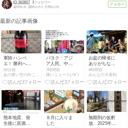
360807
1
週間IN:
20
週間OUT:
0
月間IN:
130
最新の記事画像
軍師 ハンベ
パヨク「アジ
お盆の帰省に
エ！ 勝利への
ア人民、中国
ありがちなこ
道・ラスト
人民と連帯し
とはなんです
1時間前
7時間前
8時間前
あの青い空の向こうへ
痛いニュース(ﾉ∀`)
みんなの大喜利
012
て戦おー！悪
か？
政高市を打倒
するぞー！」
熊本地震、発
８月に入りま
無期刑の仮釈
生後に居酒屋
した
放、2025年は