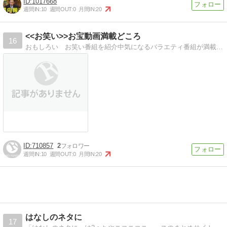
1017668
週間IN:
10
週間OUT:
0
月間IN:
20
<<お笑い>>お宝動画満載どころ
16
おもしろい お笑い番組を紹介中気になるバラエティ番組が満載です
710857
2
週間IN:
10
週間OUT:
0
月間IN:
20
はなしのネタに
17