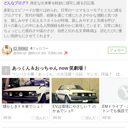
身近な出来事を軽妙に描写し綴る日記風
多彩なエピソードが散りばめられ、日常の一コマをユーモアとともに綴る
ブログです。世代や場所、経験を通じて感じたささやかな感動と気づき
を、親しみやすく伝えるスタイルが特徴。親しみやすさと共感を呼び、
日々の暮らしの中にある人間模様を軽やかに表現しています。日常に潜む
ちょっとした面白さや温かさが、自然と伝わる文章構成は、読むたびに優
しい気持ちにさせてくれます。
99960
4
週間IN:
60
週間OUT:
200
月間IN:
290
あっくん＆おっちゃん now 笑劇場！
5
ワンパク小豚「あっくん」の大活躍！小話、マンガ、評論？ ぼちぼちと更新中・・・
懐かしきＦＲ車でシュ！
EVは環境にやさしい？ の
EMドライブ・
かぁでシュ!!
トンでも仮説
3年前
3年前
4年前