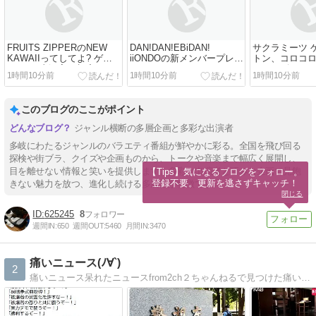
FRUITS ZIPPERのNEW
DAN!DAN!EBiDAN!
サクラミーツ 
KAWAIIってしてよ? ゲス
iiONDOの新メンバープレゼ
トン、コロコ
トMC：山添寛（相席スタ
ン 8月6日
ッパーズ 8月6
1時間10分前
1時間10分前
1時間10分前
ート） 8月6日
このブログのここがポイント
ジャンル横断の多層企画と多彩な出演者
多岐にわたるジャンルのバラエティ番組が鮮やかに彩る。全国を飛び回る
探検や街ブラ、クイズや企画ものから、トークや音楽まで幅広く展開し、
目を離せない情報と笑いを提供します。多彩な出演者と巧みな企画で見飽
【Tips】気になるブログをフォロー。

登録不要。更新を逃さずキャッチ！
きない魅力を放つ、進化し続ける多層性が特徴です。
閉じる
625245
8
週間IN:
650
週間OUT:
5460
月間IN:
3470
痛いニュース(ﾉ∀`)
2
痛いニュース呆れたニュースfrom2ch２ちゃんねるで見つけた痛いニュース、呆れたニュースなどをピックアップ