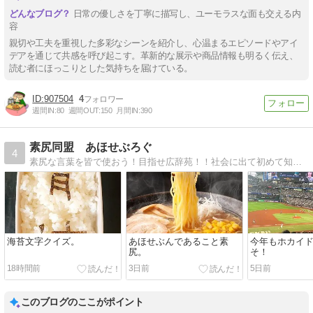
い」
日常の優しさを丁寧に描写し、ユーモラスな面も交える内
容
親切や工夫を重視した多彩なシーンを紹介し、心温まるエピソードやアイ
デアを通じて共感を呼び起こす。革新的な展示や商品情報も明るく伝え、
読む者にほっこりとした気持ちを届けている。
907504
4
週間IN:
80
週間OUT:
150
月間IN:
390
素尻同盟 あほせぶろぐ
4
素尻な言葉を皆で使おう！目指せ広辞苑！！社会に出て初めて知った自分だけの常識。みんなに広めて共通の事実にしてしまおう！
海苔文字クイズ。
あほせぶんであること素
今年もホカイ
尻。
そ！
18時間前
3日前
5日前
このブログのここがポイント