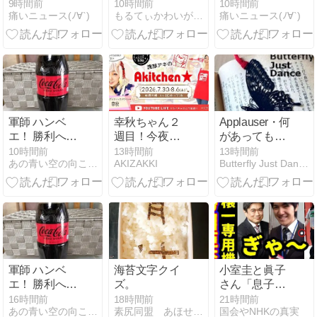
店内から温泉
「わずか4
9時間前
10時間前
10時間前
痛いニュース(ﾉ∀`)
もるてぃかわいがりーず
痛いニュース(ﾉ∀`)
が吹き出す
人」2024年は
32人が獄中
死…「終身刑
化」の傾向続
く
軍師 ハンベ
幸秋ちゃん２
Applauser・何
エ！ 勝利への
週目！今夜は
があっても喝
道・８ 011
何のコス？！
采し続けろ
10時間前
13時間前
13時間前
あの青い空の向こうへ
AKIZAKKI
Butterfly Just Dance
肉じゃがなら
/Applauser.
ぬ･･･ツナじゃ
Applause must
が！
Goes on /
Sergeant
Code Street / I
want to be
what you saw
in me.
軍師 ハンベ
海苔文字クイ
小室圭と眞子
エ！ 勝利への
ズ。
さん「息子と
道・７ 010
専用機帰国プ
16時間前
18時間前
21時間前
あの青い空の向こうへ
素尻同盟 あほせぶろぐ
国会やNHKの真実
ラン」に伊藤