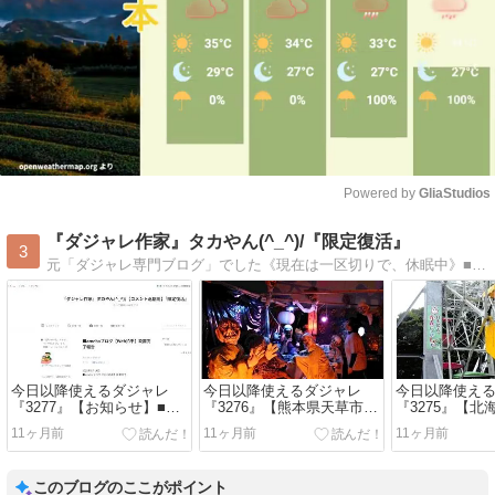
Powered by 
GliaStudios
Mute
『ダジャレ作家』タカやん(^_^)/『限定復活』
3
元「ダジャレ専門ブログ」でした《現在は一区切りで、休眠中》■時事情報・近況報告等、ダジャレ交えて更新するかもしれません■個人的な【備忘録】として利用します(*´∇`)ﾉ ﾖﾛｼｸﾈ〜♪
今日以降使えるダジャレ
今日以降使えるダジャレ
今日以降使え
『3277』【お知らせ】■ダ
『3276』【熊本県天草市宮
『3275』【
ジャレブログ投稿終了《X
地岳町「道の駅 宮地岳かか
柳町の遊園地
11ヶ月前
11ヶ月前
11ヶ月前
では、ダジャレは呟きま
しの里」】■道の駅で「か
に」】■「乗れ
す》
かし肝試し」、花嫁姿の妖
現役日本最古
怪や閻魔大王など６０体…
５周年…函館
このブログのここがポイント
「今にも動きだしそうで怖
れからも大切