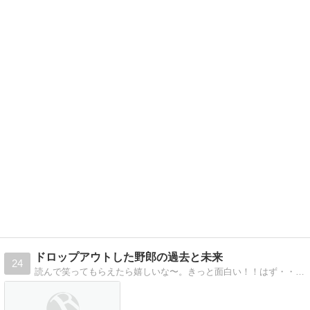
ドロップアウトした野郎の過去と未来
24
読んで笑ってもらえたら嬉しいな〜。きっと面白い！！はず・・・多分・・・いやダメかも（弱気）