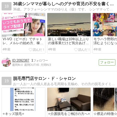
36歳シンママが暮らしへのグチや育児の不安を書くブログ
18
36歳。アラフォーシンママのゆりえ（仮）です。 シンママって大変。暮らしや会社に不満たくさん抱えつつ 子どもの育児や将来のことに不安もたくさん抱えている。 そんなシンママが日々のグチ・不安を自由気ままに書いていきます。
VI-VO（ビーボ）でチャト
新しい職場は10年以上ぶり
モラハラ野郎
レ、メルレの始め方、稼ぎ
の接客業だけど気分あげぽ
済むようにな
方を徹底解説
よ♪
4年前
4年前
4年前
2092387
1
週間IN:
0
週間OUT:
45
月間IN:
3
脱毛専門店サロン・ド・シャロン
19
お一人お一人の個人差ある毛周期を見極め、その方の脱毛タイミングでご予約頂けるシステムとなっておりますので、より早く脱毛効果をご実感頂いております。
⭐️キッズ脱毛⭐️
⭐️介護脱毛をご検討の方へ⭐️
☆襟足の特徴