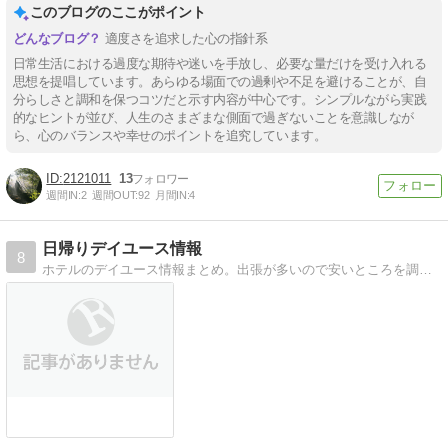
このブログのここがポイント
適度さを追求した心の指針系
日常生活における過度な期待や迷いを手放し、必要な量だけを受け入れる
思想を提唱しています。あらゆる場面での過剰や不足を避けることが、自
分らしさと調和を保つコツだと示す内容が中心です。シンプルながら実践
的なヒントが並び、人生のさまざまな側面で過ぎないことを意識しなが
ら、心のバランスや幸せのポイントを追究しています。
2121011
13
週間IN:
2
週間OUT:
92
月間IN:
4
日帰りデイユース情報
8
ホテルのデイユース情報まとめ。出張が多いので安いところを調べるついでに一覧表にしました。