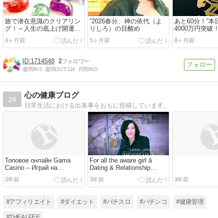
旅で潜在意識のクリアリン
”2026春分、神の依代（よ
あと60分！”
グ！～人生の底上げ開運旅
りしろ）の目醒め
4000万円突
～
智『メディチ
4ヶ月前
5ヶ月前
8ヶ月前
ラファン支援”
1714548
2
週間IN:
0
週間OUT:
114
月間IN:
0
心の健康ブログ
24
日常生活における出来事をおもに投稿しています。
Топовое онлайн Gama
For all the aware girl â
Casino – Играй на
Dating & Relationship
актуальном зеркале
mentor Sarah Lawrence
3年前
3年前
3年前
Teaches Singles to
generate the partnership
They are entitled to
#アフィリエイト
#ダイエット
#パチスロ
#パチンコ
#健康管理
#THEALFEE