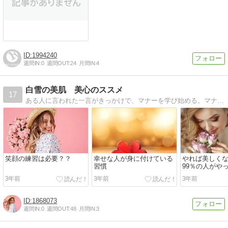
1994240
週間IN:
0
週間OUT:
24
月間IN:
4
白雪の美肌 美心のススメ
17
ある人に言われた一言がきっかけで、マナーを学び始める。マナーと共にさらに肌荒れを克服した経験を活かし、女性を内外面から美しくなるための情報発信をしています！
笑顔の練習は必要？？
幸せな人が身に付けている
やれば美しく
習慣
99％の人がや
3年前
3年前
3年前
1868073
週間IN:
0
週間OUT:
48
月間IN:
3