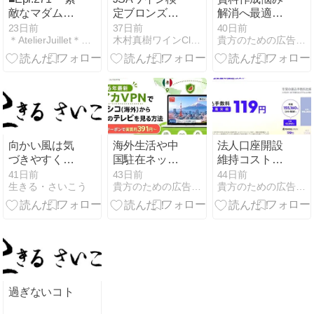
敵なマダムに
定ブロンズク
解消へ最適世
なるためのと
ラス 2026.09
界千八百万人
23日前
37日前
40日前
＊AtelierJuillet＊砂田ちなつのﾌﾟﾘｻﾞｰﾌ…
木村真樹ワインClub
貴方のための広告・お得商品・お得情報局 栂嶋
っておきな秘
以上が使うブ
訣』 7月19
ラウザ完結型
日、特別な節
AIデザインツ
目に迎える
ール！最短3
「2026年屈指
分でプロ級叩
の最強開運
き台資料自動
日」 編
構築で人気PC
環境で無料登
向かい風は気
海外生活や中
法人口座開設
録すると日本
づきやすく…
国駐在ネット
維持コスト悩
ビジネスへ信
規制旅行時セ
みへ業界最安
41日前
43日前
44日前
頼感◎
生きる・さいこう
貴方のための広告・お得商品・お得情報局 栂嶋
貴方のための広告・お得商品・お得情報局 栂嶋
キュリティの
級振込手数料
重い悩み解消
ビジネス口座
一番使われて
は月30件利用
るスイカVPN
で年間最大15
只今無料登録
万円経費削減
並30日間返金
の金融コスト
保証と動画サ
を抑える新規
イトSNS実質
設立法人や中
過ぎないコト
価格で限定お
小企業へ最短
得クーポン発
即日スピード