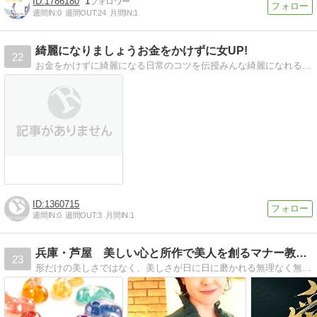
1786180
1
週間IN:
0
週間OUT:
24
月間IN:
1
綺麗になりましょうお金をかけずに女UP!
22
お金をかけずに綺麗になる日常のコツを伝授みんな綺麗になれるよ！そのコツがわかれば女子力UP!アンチエイジングもOK
1360715
週間IN:
0
週間OUT:
3
月間IN:
1
兵庫・芦屋 美しい心と所作で美人を創るマナー教室 Gra…
23
形だけの美しさではなく、美しさが日に日に磨かれる無理なく無駄なく”自分本来の美しさ”を引き出しながら自信に裏打ちされた真の美人を創るトータルレッスンサロンです