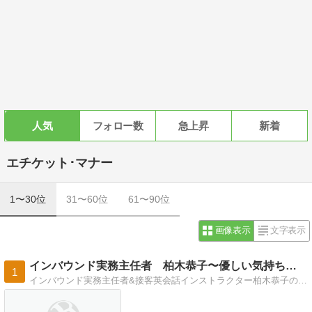
人気
フォロー数
急上昇
新着
エチケット･マナー
1〜30位
31〜60位
61〜90位
画像表示
文字表示
インバウンド実務主任者 柏木恭子〜優しい気持ちで毎日を
1
インバウンド実務主任者&接客英会話インストラクター柏木恭子のページです。現在はOFFICE Kashiwagiを立ち上げ、人財育成企業研修を中心に活動中