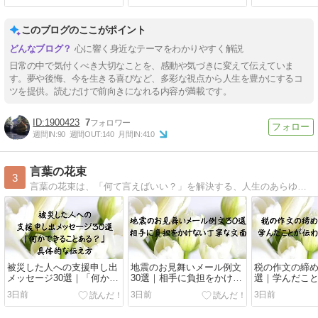
このブログのここがポイント
心に響く身近なテーマをわかりやすく解説
日常の中で気付くべき大切なことを、感動や気づきに変えて伝えていま
す。夢や後悔、今を生きる喜びなど、多彩な視点から人生を豊かにするコ
ツを提供。読むだけで前向きになれる内容が満載です。
1900423
7
週間IN:
90
週間OUT:
140
月間IN:
410
言葉の花束
3
言葉の花束は、「何て言えばいい？」を解決する、人生のあらゆる場面で使える言葉の辞典です。お祝い・お礼・励まし・気遣い・お見舞い・お悔やみ・手紙・ビジネスメール・季節の挨拶まで、そのまま使える文例と、気持ちが伝わる言葉選びをご紹介しています。
被災した人への支援申し出
地震のお見舞いメール例文
税の作文の締め
メッセージ30選｜「何かで
30選｜相手に負担をかけな
選｜学んだこ
きることある？」の具体的
い丁寧な文面
後の一文
3日前
3日前
3日前
な伝え方