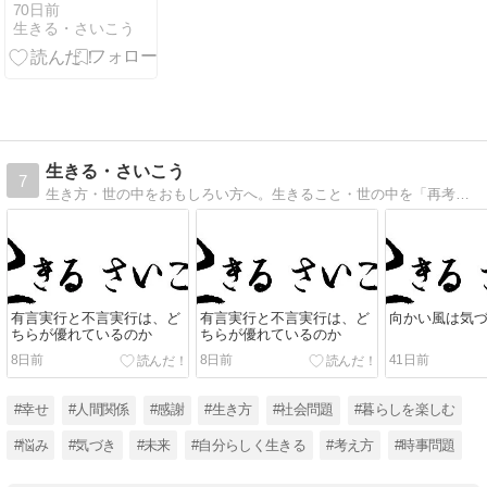
70日前
行中！
開設◎
生きる・さいこう
生きる・さいこう
7
生き方・世の中をおもしろい方へ。生きること・世の中を「再考」し、「再構」しながら、「最高」の生き方、「最高」の世の中をみなさんと一緒に探します。多くの方々と、考えの交流をはかることを大事にしたいと考えております。
有言実行と不言実行は、ど
有言実行と不言実行は、ど
向かい風は気
ちらが優れているのか
ちらが優れているのか
8日前
8日前
41日前
#幸せ
#人間関係
#感謝
#生き方
#社会問題
#暮らしを楽しむ
#悩み
#気づき
#未来
#自分らしく生きる
#考え方
#時事問題