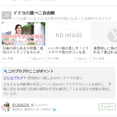
ドドヨの腹ぺこ自由帳
29
いつも腹ぺこなドドヨが世の中の気になることを紹介するブログ
日傘の持ち歩きが邪魔！後
ハンガー跡の直し方！ドラ
還暦祝いに孫
付けストラップ＆ホルダー
イヤーで肩のポコッを戻す
れる？選ばれ
で肩掛け・外付けする方法
方法と跡をつけないハンガ
しないプレゼ
4ヶ月前
5ヶ月前
6ヶ月前
ー対策
このブログのここがポイント
実用的かつ親しみやすいテーマが多い
さまざまな年齢層や生活シーンに合わせたアイデアやレシピを紹介し、手
軽に試せる内容で読者の疑問や不安を解消してくれる役立ち情報を発信し
ています。
2025276
6
週間IN:
0
週間OUT:
30
月間IN:
0