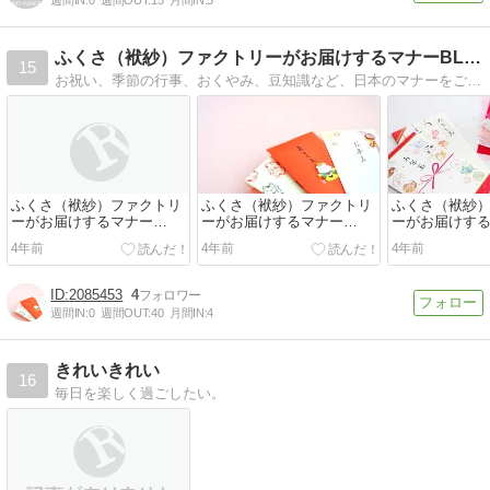
週間IN:
0
週間OUT:
15
月間IN:
5
ふくさ（袱紗）ファクトリーがお届けするマナーBLOG
15
お祝い、季節の行事、おくやみ、豆知識など、日本のマナーをご紹介します
ふくさ（袱紗）ファクトリ
ふくさ（袱紗）ファクトリ
ふくさ（袱紗
ーがお届けするマナー
ーがお届けするマナー
ーがお届けす
BLOG〜知っておきたい国
BLOG〜お年玉の由来とマ
BLOG〜お年
4年前
4年前
4年前
葬のこと〜
ナー②〜
ナー①〜
2085453
4
週間IN:
0
週間OUT:
40
月間IN:
4
きれいきれい
16
毎日を楽しく過ごしたい。