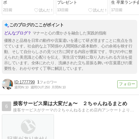
ポ
プレゼント
生 卒業ランチ
2日前
13日前
17日前
このブログのここがポイント
マナーと心の豊かさを融合した実践的指南
優雅さと品格を日常の動作や言葉遣いを通じて研ぎ澄ますことに焦点を当
てています。社会的な上下関係や人間関係の基本動作、心の余裕を映す行
動、そして自分らしさの見つけ方に関する内容が豊富です。学びの中に整
えられた美意識と心配りを伝え、実生活で気軽に取り入れられる方法を提
示しています。全体にわたり、洗練された立ち居振る舞いや言葉選びの重
要性を、わかりやすく丁寧に解説しています。
1777799
1
週間IN:
10
週間OUT:
250
月間IN:
10
接客サービス業は大変だぁ〜 ２ちゃんねるまとめ
6
接客サービスがテーマの２ちゃんねるまとめ店内アンケートよりもよっぽどお客様の本音の意見が見え隠れｗ楽しめますｗ