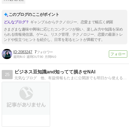
このブログのここがポイント
ギャンブルからテクノロジー、恋愛まで幅広く網羅
さまざまな趣味や興味に応じたコンテンツが揃い、楽しみ方や知識を深め
られる情報発信源。ゲーム、リスク管理、テクノロジー、恋愛の最新トレ
ンドや役立つヒントを紹介し、日常を彩るヒントが満載です。
2083247
7
週間IN:
0
週間OUT:
90
月間IN:
0
ビジネス豆知識and知ってて損させNAI
25
元気なブログ 他、有益情報もたまに公開誰でも明日から使える情報をお伝えします