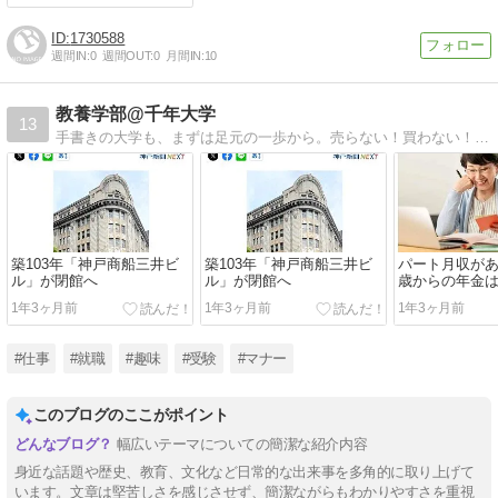
1730588
週間IN:
0
週間OUT:
0
月間IN:
10
教養学部@千年大学
13
手書きの大学も、まずは足元の一歩から。売らない！買わない！売られない！そう！角とくれば、角で突き返す！ひいては世の為、人の為。人間にとって最高の武器とは？勿論、それが概念ですよねぇ！得意な、一つの事柄を必ず継承することを目標に！
築103年「神戸商船三井ビ
築103年「神戸商船三井ビ
パート月収があ
ル」が閉館へ
ル」が閉館へ
歳からの年金
れますか？
1年3ヶ月前
1年3ヶ月前
1年3ヶ月前
#仕事
#就職
#趣味
#受験
#マナー
このブログのここがポイント
幅広いテーマについての簡潔な紹介内容
身近な話題や歴史、教育、文化など日常的な出来事を多角的に取り上げて
います。文章は堅苦しさを感じさせず、簡潔ながらもわかりやすさを重視