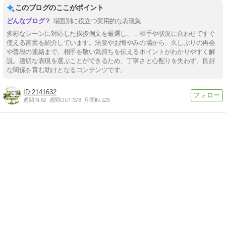
このブログのここがポイント
場面別に役立つ実用的な表現集
多彩なシーンに対応した挨拶例文を厳選し、，相手や状況に合わせてすぐ
使える言葉を紹介しています。法要やお悔やみの場から、久しぶりの再会
や普段の連絡まで、相手を敬い気持ちを伝えるポイントがわかりやすく解
説。適切な表現を選ぶことができるため、丁寧さと心配りを失わず、良好
な関係を育む助けとなるコンテンツです。
2141632
週間IN:
62
週間OUT:
378
月間IN:
125