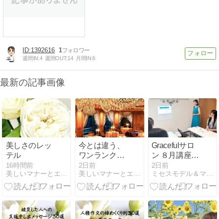
1392616
1
週間IN:
4
週間OUT:
14
月間IN:
6
最新の記事画像
美しさのレッ
今とは違う、
Gracefulサロ
テル
ワンランク上
ン ８月講座レ
の場に身をお
ポ
16時間前
2日前
2日前
美しいマナーとエレガントな立ち居振る舞いの美人レッスン
美しいマナーとエレガントな立ち居振る舞いの美人レッスン
ミセスモデル＆マナー講師が教えるワンランク上の私の作り方
いてみたい