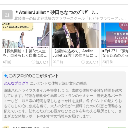
＊AtelierJuillet＊砂田ちなつのﾌﾟﾘｻﾞｰﾌ…
21
北陸唯一の日比谷花壇のフラワースクール「ヒビヤフラワーアカデミー」登録教室 石川県金沢市と富山県富山市を中心に女性があったらいいなぁ！が１箇所で学べるスクール…
【募集開始！】第3の人生
【感謝を込めて。Atelier
■Epi.271 
を、自分らしく自由に楽し
Juillet 22周年の佳き日に、
なるためのと
むための教養とAI活用5日
私の「カクゴ」をお届けし
訣』 7月19日
4日前
20日前
23日前
間のオンライン講座
ます】
に迎える「20
強開運日」 編
このブログのここがポイント
エレガントな体験と深い文化の融合
洗練されたライフスタイルを提案しつつ、素敵な体験や優雅な時間を追求
しています。特別な朝食会や高級レストランのセミナー、歴史あるパーテ
ィーなど、非日常の時間を楽しむきっかけを提供。各イベントの魅力やお
もてなしの心に焦点を当て、大人の女性が一層輝くための知恵と優雅さを
伝えています。訪れるたびに心豊かなひとときを味わえる場所として、さ
まざまな体験レポートやおすすめ情報をお届けします。