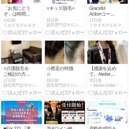
「お先にどう
⭐️キッズ脱毛⭐️
Graceful
ぞ」は時間の
Actionコース2
プレゼント
期生 卒業ラン
16日前
13日前
17日前
脱毛専門店サロン・ド・シャロン
ミセスモデル＆マナー講師が教えるワンランク上の私の作り方
ミセスモデル＆マナー講師が教えるワンランク上の私の作り方
チ会
⭐️介護脱毛を
☆襟足の特徴
【感謝を込め
ご検討の方へ
☆
て。Atelier
⭐️
Juillet 22周年
17日前
18日前
20日前
脱毛専門店サロン・ド・シャロン
脱毛専門店サロン・ド・シャロン
＊AtelierJuillet＊砂田ちなつのﾌﾟﾘｻﾞｰﾌ…
の佳き日に、
私の「カク
ゴ」をお届け
します】
■Epi.271 『素
JSAワイン検
資料作成悩み