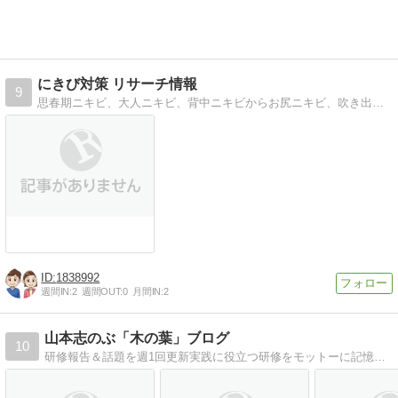
にきび対策 リサーチ情報
9
思春期ニキビ、大人ニキビ、背中ニキビからお尻ニキビ、吹き出物までニキビの改善対策方法をリサーチしていきます。 また、ニキビから肌を守るスキンケアをとことんリサ…
1838992
週間IN:
2
週間OUT:
0
月間IN:
2
山本志のぶ「木の葉」ブログ
10
研修報告＆話題を週1回更新実践に役立つ研修をモットーに記憶に残る事例が好評。大手から中堅まで幅広く担当。