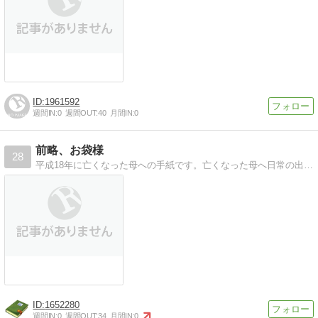
1961592
週間IN:
0
週間OUT:
40
月間IN:
0
前略、お袋様
28
平成18年に亡くなった母への手紙です。亡くなった母へ日常の出来事や、ユーモアがあった母の思い出を手紙で綴る。
1652280
週間IN:
0
週間OUT:
34
月間IN:
0