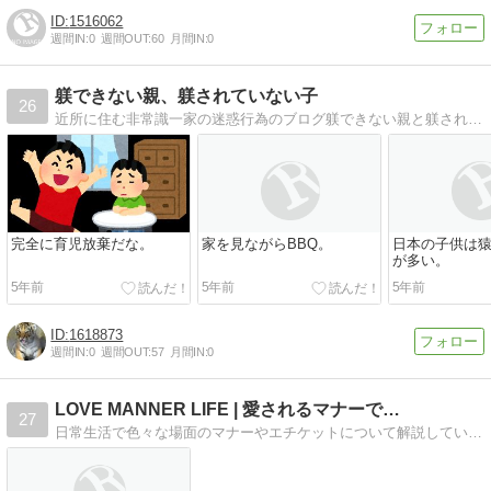
1516062
週間IN:
0
週間OUT:
60
月間IN:
0
躾できない親、躾されていない子
26
近所に住む非常識一家の迷惑行為のブログ躾できない親と躾されていない子供がまき散らす騒音について書いています。
完全に育児放棄だな。
家を見ながらBBQ。
日本の子供は
が多い。
5年前
5年前
5年前
1618873
週間IN:
0
週間OUT:
57
月間IN:
0
LOVE MANNER LIFE | 愛されるマナーで…
27
日常生活で色々な場面のマナーやエチケットについて解説しています。