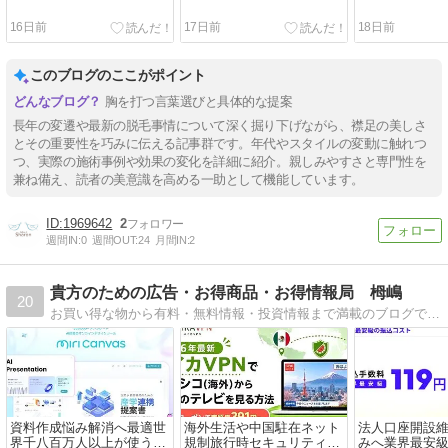
16日前
17日前
18日前
このブログのここがポイント
胸を打つ言葉選びと具体的な提案
長年の変遷や最新の脱毛事情について深く掘り下げながら、襟足の美しさ
とその重要性を巧みに伝える記事群です。年代やスタイルの変動に触れつ
つ、実際の施術事例や効果の変化を詳細に紹介。親しみやすさと専門性を
兼ね備え、読者の美意識を高める一助として機能しています。
1969642
2
週間IN:
0
週間OUT:
24
月間IN:
2
貴方のための広告・お得商品・お得情報局 栂嶋
20
お買い得な物から有料・無料情報・投資情報まで満載のブログです。
資料作成悩み解消へ最適世
海外生活や中国駐在ネット
法人口座開設
界千八百万人以上が使うブ
規制旅行時セキュリティの
みへ業界最安