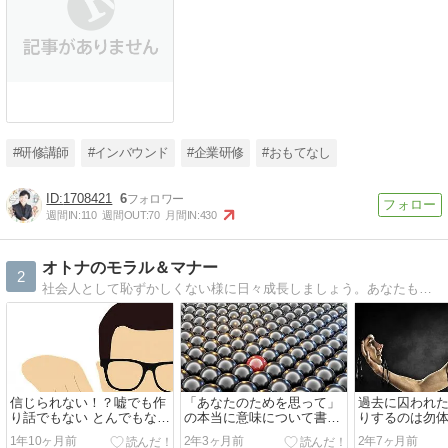
#研修講師
#インバウンド
#企業研修
#おもてなし
1708421
6
週間IN:
110
週間OUT:
70
月間IN:
430
オトナのモラル＆マナー
2
社会人として恥ずかしくない様に日々成長しましょう。あなたも周りから認められる大人に！
信じられない！？嘘でも作
「あなたのためを思って」
過去に囚われ
り話でもない とんでもない
の本当に意味について書か
りするのは勿
衝撃の実体験
せてもらいます
べきものだ
1年10ヶ月前
2年3ヶ月前
2年7ヶ月前