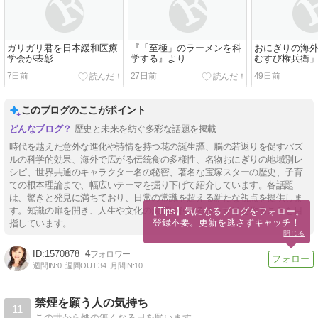
ガリガリ君を日本緩和医療
『「至極」のラーメンを科
おにぎりの海
学会が表彰
学する』より
むすび権兵衛
7日前
27日前
49日前
このブログのここがポイント
歴史と未来を紡ぐ多彩な話題を掲載
時代を越えた意外な進化や詩情を持つ花の誕生譚、脳の若返りを促すパズ
ルの科学的効果、海外で広がる伝統食の多様性、名物おにぎりの地域別レ
シピ、世界共通のキャラクター名の秘密、著名な宝塚スターの歴史、子育
ての根本理論まで、幅広いテーマを掘り下げて紹介しています。各話題
は、驚きと発見に満ちており、日常の常識を超える新たな視点を提供しま
す。知識の扉を開き、人生や文化の深層に触れるきっかけを作ることを目
【Tips】気になるブログをフォロー。

登録不要。更新を逃さずキャッチ！
指しています。
閉じる
1570878
4
週間IN:
0
週間OUT:
34
月間IN:
10
禁煙を願う人の気持ち
11
この世から煙の無くなる日を願います。