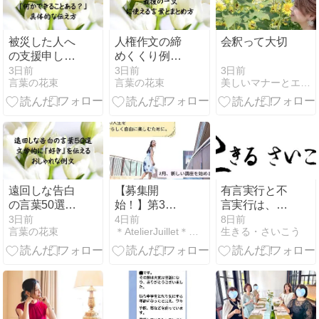
被災した人へ
人権作文の締
会釈って大切
の支援申し出
めくくり例30
メッセージ30
選｜最後の一
3日前
3日前
3日前
美しいマナーとエレガントな立ち居振る舞いの美人レッスン
言葉の花束
言葉の花束
選｜「何かで
文に使える言
きることあ
葉とまとめ方
る？」の具体
的な伝え方
遠回しな告白
【募集開
有言実行と不
の言葉50選｜
始！】第3の
言実行は、ど
文学的に「好
人生を、自分
ちらが優れて
3日前
4日前
8日前
言葉の花束
＊AtelierJuillet＊砂田ちなつのﾌﾟﾘｻﾞｰﾌ…
生きる・さいこう
き」を伝える
らしく自由に
いるのか
おしゃれな例
楽しむための
文
教養とAI活用5
日間のオンラ
イン講座