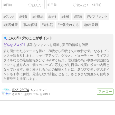
ラウザ完結型AIデザインツ
重い悩み解消一番使われて
ビジネス口座は
40日前
43日前
44日前
ール！最短3分でプロ級叩
るスイカVPN只今無料登録
で年間最大15
き台資料自動構築で人気PC
並30日間返金保証と動画サ
の金融コスト
環境で無料登録すると日本
イトSNS実質価格で限定お
設立法人や中
#グルメ
#投資
#化粧品
#旅行
#金融
#健康
#サプリメント
ビジネスへ信頼感◎
得クーポン発行中！
即日スピード
#美容健康
#悩み解消
#売れ筋
#一番売れてる
#無料登録
このブログのここがポイント
多彩なジャンルを網羅し実用的情報を伝授
多方面にわたるテーマを扱い、20代から50代までの女性が気になるトピッ
クスを深掘りします。キャリアアップ、グルメ、ビューティー、ライフス
タイルなどの最新情報を分かりやすく紹介。信頼性の高い事例や実践的な
ヒントを盛り込み、個々のニーズに応えながら日常の充実に役立つ内容と
なっています。長く愛されるための秘訣とともに、選び方や使い方のポイ
ントも丁寧に解説。見逃せない情報とともに、さまざまな角度から便利さ
と新発見を提案します。
2123974
4
週間IN:
0
週間OUT:
34
月間IN:
1