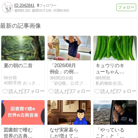
2042841
8
週間IN:
220
週間OUT:
100
月間IN:
950
最新の記事画像
夏の朝の二首
「2026/08月
キュウリのキ
例会」の例会
ューちゃん
報告記の更新
2026年その4
56分前
3時間20分前
8時間前
40郎手控 おっさんのつぶやきとかいろいろ
「岩Q槻」公式ブログ
私的物欲生活｡
について…
と、ついでに
番頭役むろか
つの感想戦な
ど(笑)
図書館で嗜む
なぜ実家暮ら
「やっている
世界の古典音
しが増えてい
こと」と「伝