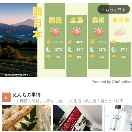
もっと見る
arrow_forward_ios
Powered by 
GliaStudios
Mute
えんちの事情
3
２０回目の引越しで新たに始まった生活は飲む食う買うと３拍子最高のロケーションです。老後がまた楽しくなりそうな気配しかありません。いつも、最後のポチッとな、ありがとう。