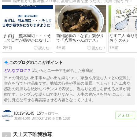
脳出血から復帰後２０年に強迫性障害を患った夫。夫婦で闘う日々（含：介護保険やリハビリ関係）と、2017年還暦で３０年ぶりに復活した自動車運転のこと等を綴ります。
まずは、熊本周辺・・・そ
前回記事の『なす』繋がり
なす二人 寄り
して日本が穏やかになりま
で「八重ちゃんのナス」
おう のん♪
すように！
2日前
4日前
7日前
このブログのここがポイント
温かみとユーモアを融合した家庭記
日々の何気ない出来事や思い出を綴りつつ、家族や身近な人々との交流に
焦点を当てた作品集です。地域の行事や季節の風景、ちょっとした工夫や
感謝の気持ちを絶妙なバランスで表現し、温もりと癒しを伝える文章が特
徴です。シンプルな語り口でありながら、人生の豊かさを静かに伝え、読
者に身近な幸せを再認識させる内容となっています。
1949145
15
週間IN:
340
週間OUT:
190
月間IN:
1320
天上天下唯我独尊