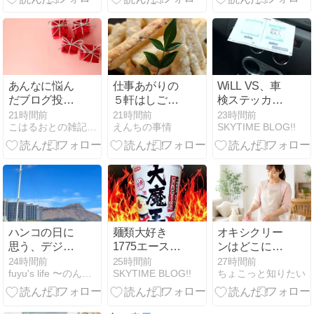
れていないか
ークライブの
巻〜
あんなに悩ん
仕事あがりの
WiLL VS、車
だブログ投げ
５軒はしご酒
検ステッカー
銭を今になっ
と大地震（７
の張替えで気
21時間前
21時間前
23時間前
こはるおとの雑記ブログ
えんちの事情
SKYTIME BLOG!!
て設置した理
月２７日～２
分はアメリカ
由
８日の日記）
ンw！
ハンコの日に
麺類大好き
オキシクリー
思う、デジタ
1775エースコ
ンはどこに使
ルとアナログ
ック辛旅大魔
える？場所別
24時間前
25時間前
27時間前
fuyu's life 〜のんびり国際結婚ライフ〜fu…
SKYTIME BLOG!!
ちょこっと知りたい
のいいところ
王入り博多激
の使い方と失
辛とんこつラ
敗しないため
ーメンで辛さ
の注意点まと