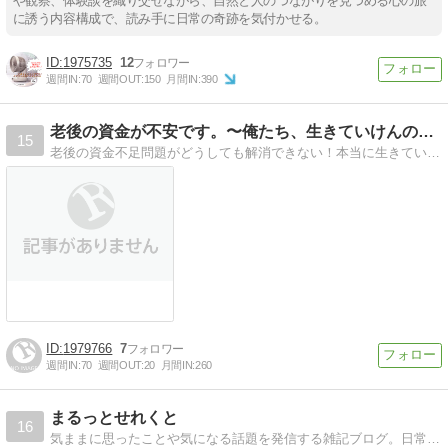
や観察、体験談を織り交ぜながら、自然と人のつながりを見つめる心の旅
に誘う内容構成で、読み手に日常の奇跡を気付かせる。
1975735
12
週間IN:
70
週間OUT:
150
月間IN:
390
老後の資金が不安です。〜俺たち、生きていけんの！？〜
15
老後の資金不足問題がどうしても解消できない！本当に生きていけんの！？この恐怖から抜け出すために必死の勉強＆対策を始めました！少しずつ希望の光も見えてきた！かも？
1979766
7
週間IN:
70
週間OUT:
20
月間IN:
260
まるっとせれくと
16
気ままに思ったことや気になる話題を発信する雑記ブログ。日常の小ネタや役立つ情報をゆるく書いています！気軽に読んでいってください。