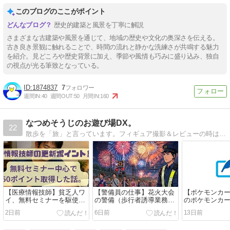
このブログのここがポイント
歴史的建築と風景を丁寧に解説
さまざまな古建築や風景を通じて、地域の歴史や文化の奥深さを伝える。
古き良き景観に触れることで、時間の流れと静かな洗練さが共鳴する魅力
を紹介。見どころや歴史背景に加え、季節や風情も巧みに盛り込み、独自
の視点が光る筆致となっている。
1874837
7
週間IN:
40
週間OUT:
50
月間IN:
160
なつめそうじのお遊び場DX。
22
散歩を「旅」と言っています。フィギュア撮影＆レビューの時は記事のテンションが高めです。最近は神社やお寺を撮影しています。ちょー楽しい。「夏目 宗侍（なつめ そうじ）」と申します。前世はネコです。雑多なブログだよ。
【医療情報技師】貧乏人ワ
【警備員の仕事】花火大会
【ポケモンカ
イ、無料セミナーを駆使し
の警備（歩行者誘導業務）
のポケモンカ
て医療情報技師の更新ポイ
はどんなことをやっている
ラストが面白
2日前
6日前
13日前
ント50ポイントを取得｜17
のか？花火は観れるのか？
真を撮ってき
回参加・セミナー参加費は