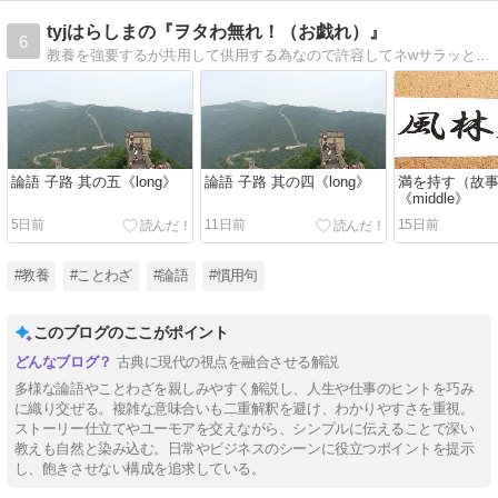
tyjはらしまの『ヲタわ無れ！（お戯れ）』
6
教養を強要するが共用して供用する為なので許容してネwサラッと読めるブログだゼ 覗いていかんかい！
論語 子路 其の五《long》
論語 子路 其の四《long》
満を持す（故
《middle》
5日前
11日前
15日前
#教養
#ことわざ
#論語
#慣用句
このブログのここがポイント
古典に現代の視点を融合させる解説
多様な論語やことわざを親しみやすく解説し、人生や仕事のヒントを巧み
に織り交ぜる。複雑な意味合いも二重解釈を避け、わかりやすさを重視。
ストーリー仕立てやユーモアを交えながら、シンプルに伝えることで深い
教えも自然と染み込む。日常やビジネスのシーンに役立つポイントを提示
し、飽きさせない構成を追求している。