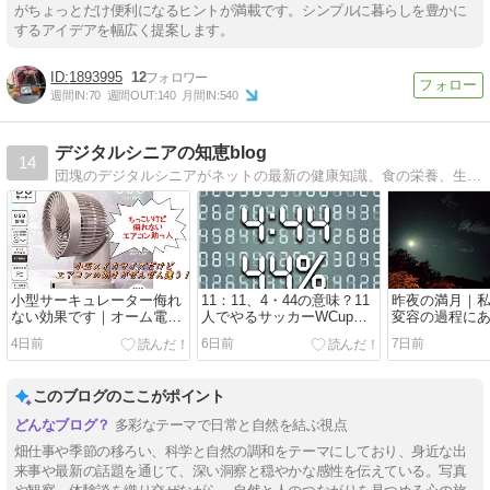
がちょっとだけ便利になるヒントが満載です。シンプルに暮らしを豊かに
するアイデアを幅広く提案します。
1893995
12
週間IN:
70
週間OUT:
140
月間IN:
540
デジタルシニアの知恵blog
14
団塊のデジタルシニアがネットの最新の健康知識、食の栄養、生活習慣など健康に良いことをまとめています。「おばあさんの知恵袋」もブラッシュアップしなくちゃね。
小型サーキュレーター侮れ
11：11、4・44の意味？11
昨夜の満月｜
ない効果です｜オーム電機
人でやるサッカーWCupに
変容の過程に
FF-SQ862TC-FBH
も深い意味があった！
4日前
6日前
7日前
このブログのここがポイント
多彩なテーマで日常と自然を結ぶ視点
畑仕事や季節の移ろい、科学と自然の調和をテーマにしており、身近な出
来事や最新の話題を通じて、深い洞察と穏やかな感性を伝えている。写真