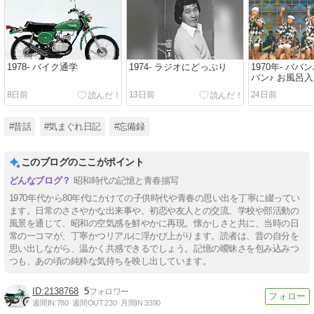
1978- バイク通学
1974- ラジオにどっぷり
1970年- ババ
バン♪ お風呂
8日前
13日前
24日前
#昔話
#気まぐれ日記
#忘備録
このブログのここがポイント
昭和時代の記憶と青春描写
1970年代から80年代にかけての子供時代や青春の思い出を丁寧に綴ってい
ます。日常のささやかな出来事や、初恋や友人との交流、学校や部活動の
風景を通じて、昭和の空気感を鮮やかに再現。懐かしさと共に、当時の日
常の一コマが、丁寧かつリアルに浮かび上がります。読者は、昔の自分を
思い出しながら、温かく共感できるでしょう。記憶の曖昧さを包み込みつ
つも、あの頃の純粋な気持ちを映し出しています。
2138768
5
週間IN:
780
週間OUT:
230
月間IN:
3390