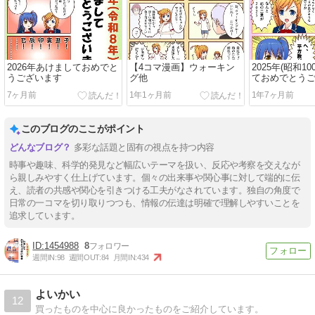
2026年あけましておめでと
【4コマ漫画】ウォーキン
2025年(昭和1
うございます
グ他
ておめでとう
7ヶ月前
1年1ヶ月前
1年7ヶ月前
このブログのここがポイント
多彩な話題と固有の視点を持つ内容
時事や趣味、科学的発見など幅広いテーマを扱い、反応や考察を交えなが
ら親しみやすく仕上げています。個々の出来事や関心事に対して端的に伝
え、読者の共感や関心を引きつける工夫がなされています。独自の角度で
日常の一コマを切り取りつつも、情報の伝達は明確で理解しやすいことを
追求しています。
1454988
8
週間IN:
98
週間OUT:
84
月間IN:
434
よいかい
12
買ったものを中心に良かったものをご紹介しています。