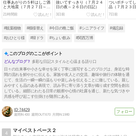
仕事あがりの５軒はしご酒
抜いてすっきり（７月２４
ついポチッて
と大地震（７月２７日～２
日の夜～２６日の日記）
品（７月２３
８日の日記）
21時間前
3日前
7日前
#観葉植物
#模様替え
#今日の晩ご飯
#シニアライフ
#備忘録
#おひとり様
#韓ドラ
#ちょい飲み
#関西万博
このブログのここがポイント
多彩な日記スタイルと心温まる語り口
日々の出来事や小さな幸せを深く丁寧に描写するこのブログは、身近な時
間の流れを鮮やかに伝える。家族や友人との交流、趣味や旅行の体験を通
じて、生活の一瞬一瞬の温もりや楽しみを伝えることに徹している。親し
みやすくも品のある表現で、読み手に寄り添う文章が織り成す空間を創出
している。細部にわたる日常の観察や心情の吐露を通じ、新たな気づきや
共感を呼び起こす仕掛けが随所にある。
74429
週間IN:
430
週間OUT:
670
月間IN:
1980
マイベストペース２
4