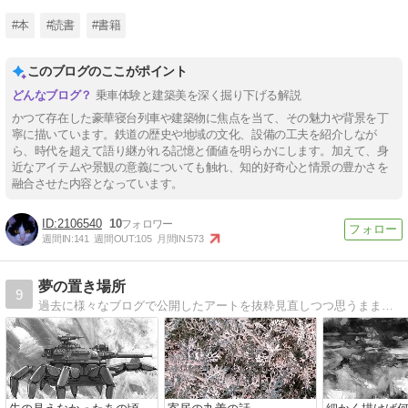
#本
#読書
#書籍
このブログのここがポイント
乗車体験と建築美を深く掘り下げる解説
かつて存在した豪華寝台列車や建築物に焦点を当て、その魅力や背景を丁
寧に描いています。鉄道の歴史や地域の文化、設備の工夫を紹介しなが
ら、時代を超えて語り継がれる記憶と価値を明らかにします。加えて、身
近なアイテムや景観の意義についても触れ、知的好奇心と情景の豊かさを
融合させた内容となっています。
2106540
10
週間IN:
141
週間OUT:
105
月間IN:
573
夢の置き場所
9
過去に様々なブログで公開したアートを抜粋見直しつつ思うままの散文を記しています