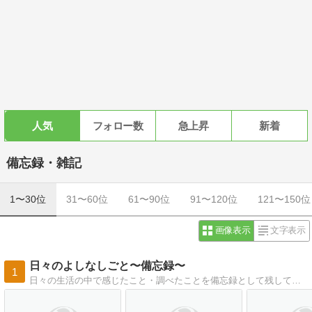
人気
フォロー数
急上昇
新着
備忘録・雑記
1〜30位
31〜60位
61〜90位
91〜120位
121〜150位
画像表示
文字表示
日々のよしなしごと〜備忘録〜
1
日々の生活の中で感じたこと・調べたことを備忘録として残しています。