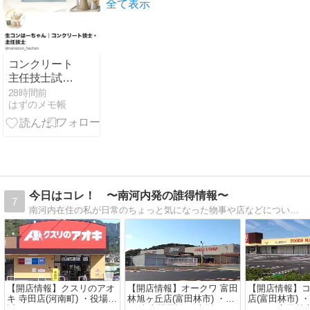
地獄の釜が開
め
全て表示
いた？
コンクリート
主任技士試験
用のXアカウ
28時間前
はずのメモ帳
ントを作成し
た
今日はコレ！ 〜南河内発の誰得情報〜
7
南河内在住の私が日常のちょっと気になった物事や店などについて記した雑記帳です。
【開店情報】クスリのアオ
【開店情報】オークワ 富田
【開店情報】コ
キ 寺田店(河南町) ・役場の
林旭ヶ丘店(富田林市) ・あ
店(富田林市) 
近くにドラッグストアがオ
の“喜志駅周辺”に大型スー
ホール(富田林