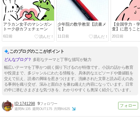
アラカン女子のマシンガン
少年院の数学教室【読書メ
【全国学力・
トーク@カフェチェーン
モ】
査】に思うこ
6日前
11日前
20日前
このブログのここがポイント
多彩なテーマと丁寧な描写が魅力
幅広いテーマを丁寧かつ鋭く掘り下げるのが特徴です。小説の話から教育
や投資まで、多ジャンルにわたる情報を、具体的なエピソードや価値観を
交えて伝え、読者の興味を惹きつけます。洗練された文章と読み応えのあ
る事例を織り交ぜ、深みと面白さを兼ね備えた内容になっています。日常
の中に潜むさまざまな気づきを、わかりやすくも奥深く紹介しています。
1741298
9
週間IN:
135
週間OUT:
175
月間IN:
625