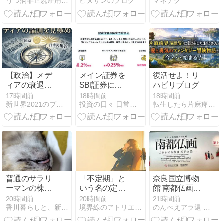
うつ病非正規雇用こめびより
ピヌサンのブログ
マネテク！
人目！
QUICPayとタ
ッチ決済は何
が違うのか
【政治】メデ
メイン証券を
復活せよ！リ
ィアの衰退を
SBI証券に変
ハビリブログ
顕す「論調」
更するのはや
17時間前
18時間前
18時間前
新世界2021のブログ
投資の日々 日常と共に
転生したら片麻痺だった件
の異変
めました！
普通のサラリ
「不定期」と
奈良国立博物
ーマンの株式
いう名の定期
館 南都仏画観
資産公開(17か
便｜自分で始
覧からの〜
20時間前
20時間前
21時間前
香川暮らしと、新NISAを1,800万円積み立てる猫
境界線のアトリエ -The Muted World-
のんべえアラ還 御朱印日記
月目)
めたはずのリ
NHK大河ドラ
ズムに、縛ら
マ豊臣兄弟ト