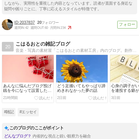
しながら、実用性を重視した内容となっています。読者が直面する身近な
疑問や困りごとに、丁寧に応えるスタイルが特徴です。
2037837
20
週間IN:
42
週間OUT:
60
月間IN:
234
こはるおとの雑記ブログ
20
音楽・写真の素材屋「こはるおとの素材工房」内のブログ。創作活動、音楽、園芸、思ったことなど色々書きます。
あんなに悩んだブログ投げ
どう足掻いてもやっぱり諦
心身の調子が
銭を今になって設置した理
めきれなかった夢の話
を連投する癖
由
21時間前
2日前
3日前
#雑記
#エッセイ
このブログのここがポイント
内省的な視点と鋭い観察力を融合