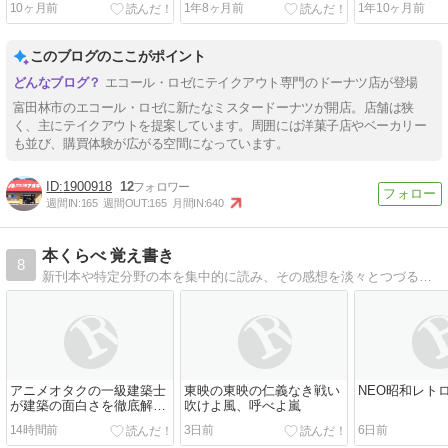
10ヶ月前
1年8ヶ月前
1年10ヶ月前
ープン
パーがオープン
南側にオープ
このブログのここがポイント
エコール・ロゼにテイクアウト専門のドーナツ店が登場
富田林市のエコール・ロゼに新たなミスタードーナツが開店。店舗は狭
く、主にテイクアウトを提案しています。周囲には洋菓子店やベーカリー
も並び、購買体験が広がる空間になっています。
1900918
12
週間IN:
165
週間OUT:
165
月間IN:
640
本くらべ 覚え書き
8
新刊本や特定分野の本を集中的に読み、その感想を淡々とつづるという 自分向け書評とも言えるブログです。その本の特色をメインに記録します。
アニメオタクの一級建築士
東映の東映の仁義なき戦い
NEO昭和レト
が建築の面白さを徹底解剖
吹けよ風、呼べよ嵐
する本。
14時間前
3日前
6日前