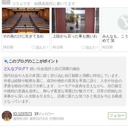
5
コラムです 結構真面目に書いてます
その為だけに生きてるわ
上段から言った事も無いわ
みんなも、こ
めて 笑
18日前
41日前
61日前
このブログのここがポイント
鋭い社会批評と自己洞察の融合
現代社会や人生の本質に鋭く切り込む自己観察と洞察に特化しています。
作者は経験や観察を基に、成功や挫折の真実を率直に語り、人生や社会の
矛盾を独自の視点で分析します。ユーモアや皮肉を交えながら、自己確立
や挑戦の意義を追求し、飾らず素直な筆運びが魅力です。日常の些細な出
来事から深い人生観を引き出し、読者に新たな気づきと視点を与える構成
となっています。
1237573
19
週間IN:
240
週間OUT:
410
月間IN:
980