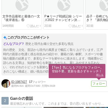
文学作品最初と最後の一文
P★リーグ戦績記録 シリー
晶子・谷崎ど
『彼岸過迄』⑮
ズ2022 チャンピオン決定
き？ 『源氏物
戦
桐壺 19
14時間前
2日前
3日前
このブログのここがポイント
歴史と現代を織り交ぜた多彩な視点
街の歴史、文化、昔話から現代の風景まで幅広く取り上げています。江戸
時代の面影が色濃く残る街並みの紹介や、書籍の深い解釈、スポーツや趣
味の最新の結果まで、多彩なテーマを鮮やかに描き出します。情緒豊かに
語られる文章は、知的好奇心を刺激しながらも、親しみやすさを忘れな
い、それぞれのトピックを新鮮な目線で楽しめる内容です。読みやすく飽
【Tips】気になるブログをフォロー。

登録不要。更新を逃さずキャッチ！
きのこない構成と、鋭い視点の切り口が特徴です。
閉じる
1987427
17
週間IN:
816
週間OUT:
680
月間IN:
3928
Gan☆の昔話
2
最近物忘れが多いんです。このままでは、昔の思い出もすっかり忘れてしまうかもしれないので、ここに書いておくことにしました。