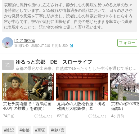
表層的な流行や流れに左右されず、静かに心の奥底を見つめる文章の数々
を特徴としています。SNS疲れや情報過多の現代において、日々のささや
かな発見や思索を丁寧に紡ぎ出し、読者に心の静寂と気づきをもたらす内
容が中心です。技術や流行に固執せず、自身の感じたままを率直かつ繊細
に表現することで、読む者の感性に優しく寄り添います。
2136204
週間IN:
40
週間OUT:
210
月間IN:
330
ゆるっと京都 DE スローライフ
21
京都の景色や出来事、自然体でゆったりとした生活を通じて感じたことなどについて書いている雑記ブログです。
京セラ美術館で「西洋絵画
見納めの大阪松竹座「御名
京都の桜2026
400年の旅展」を鑑賞！
残四月大歌舞伎」👏
備録5）
74日前
82日前
4ヶ月前
#雑記
#京都
#宝塚
#独り言