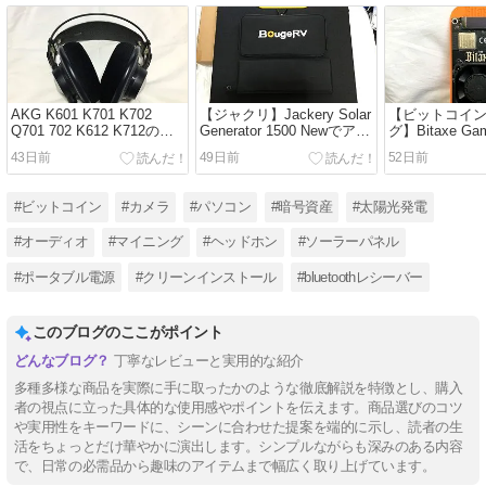
AKG K601 K701 K702
【ジャクリ】Jackery Solar
【ビットコイ
Q701 702 K612 K712のイ
Generator 1500 Newでアマ
グ】Bitaxe Ga
ヤーパッドをお安く交換！
ゾンで買った格安ソーラー
封レビュー
43日前
49日前
52日前
パネルが使えたよ
#ビットコイン
#カメラ
#パソコン
#暗号資産
#太陽光発電
#オーディオ
#マイニング
#ヘッドホン
#ソーラーパネル
#ポータブル電源
#クリーンインストール
#bluetoothレシーバー
このブログのここがポイント
丁寧なレビューと実用的な紹介
多種多様な商品を実際に手に取ったかのような徹底解説を特徴とし、購入
者の視点に立った具体的な使用感やポイントを伝えます。商品選びのコツ
や実用性をキーワードに、シーンに合わせた提案を端的に示し、読者の生
活をちょっとだけ華やかに演出します。シンプルながらも深みのある内容
で、日常の必需品から趣味のアイテムまで幅広く取り上げています。