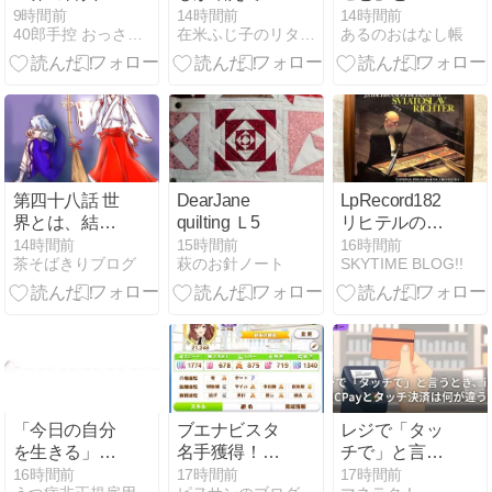
楽（葉加瀬太
る？アメリカ
え方」は別問
9時間前
14時間前
14時間前
40郎手控 おっさんのつぶやきとかいろいろ
在米ふじ子のリタイア生活徒然日記と備忘録
あるのおはなし帳
郎）
で「親と同
題――高市首
居」が新たな
相の被災地視
常識になった
察動画が問う
理由
もの
第四十八話 世
DearJane
LpRecord182
界とは、結論
quilting Ｌ5
リヒテルのピ
として白
アノ協奏曲 モ
14時間前
15時間前
16時間前
茶そばきりブログ
萩のお針ノート
SKYTIME BLOG!!
ーツァルト/バ
ッハ
「今日の自分
ブエナビスタ
レジで「タッ
を生きる」練
名手獲得！1
チで」と言う
習中
億人達成！35
とき、iDと
16時間前
17時間前
17時間前