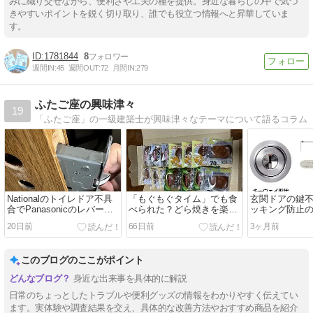
みに織り交ぜながら、便利さや工夫の種を提供。身近な暮らしの中で気づ
きやすいポイントを鋭く切り取り、誰でも役立つ情報へと昇華していま
す。
1781844
8
週間IN:
45
週間OUT:
72
月間IN:
279
ふたご座の興味津々
19
「ふたご座」の一級建築士が興味津々なテーマについて語るコラム
Nationalのトイレドア不具
「もぐもぐタイム」でも食
玄関ドアの鍵
合でPanasonicのレバーハ
べられた？どら焼きを楽天
ッキング防止の
ンドルとラッチケースに交
市場で注文！
換！
20日前
66日前
3ヶ月前
換！
このブログのここがポイント
身近な出来事を具体的に解説
日常のちょっとしたトラブルや便利グッズの情報をわかりやすく伝えてい
ます。実体験や調査結果を交え、具体的な改善方法やおすすめ商品を紹介