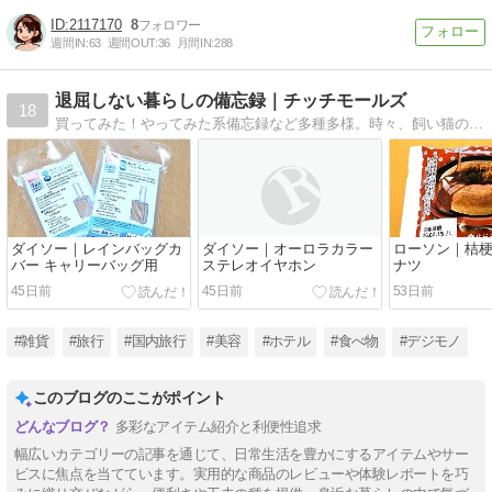
2117170
8
週間IN:
63
週間OUT:
36
月間IN:
288
退屈しない暮らしの備忘録｜チッチモールズ
18
買ってみた！やってみた系備忘録など多種多様。時々、飼い猫の話も
ダイソー｜レインバッグカ
ダイソー｜オーロラカラー
ローソン｜桔
バー キャリーバッグ用
ステレオイヤホン
ナツ
45日前
45日前
53日前
#雑貨
#旅行
#国内旅行
#美容
#ホテル
#食べ物
#デジモノ
このブログのここがポイント
多彩なアイテム紹介と利便性追求
幅広いカテゴリーの記事を通じて、日常生活を豊かにするアイテムやサー
ビスに焦点を当てています。実用的な商品のレビューや体験レポートを巧