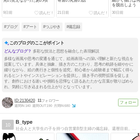
先の見えなかったあの頃
寄居の丸善の話
細かく描けば何
を脱出しよう
9日前
21日前
30日前
#ブログ
#アート
#つぶやき
#備忘録
このブログのここがポイント
多彩な技法と思想を融合した表現解説
多様な画風や思考の変遷を通じて、絵画表現への深い理解と新たな視点を
提案しています。具体と抽象、描き方のこだわり、思考の軌跡を細やかに
綴りながら、絵の奥行きと個性を追究。初心者から経験者まで幅広く得ら
れるヒントやインスピレーションを提供し、描き手の視野拡張を促しま
す。創作における迷いや挑戦を忌憚なく語るあたたかな言葉が散りばめら
れ、気軽に引き込まれる仕上がりとなっています。
2130420
11
週間IN:
140
週間OUT:
190
月間IN:
680
B_type
10
社会人と大学生の子を持つ自営業B型主婦の備忘録。還暦目前。投資・読書・パン焼きの記録など。