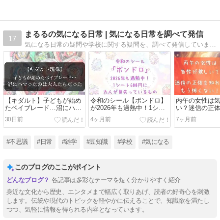
まるるの気になる日常 | 気になる日常を調べて発信
17
気になる日常の疑問や学校に関する疑問を、調べて発信しています。
【キダルト】子どもが始め
令和のシール【ボンドロ】
丙午の女性は
たベイブレード…沼にハマ
が2026年も過熱中！1シー
い？迷信の正
ったのは大人たちだった
ト600円に大人が見失って
う怖くない！
30日前
4ヶ月前
7ヶ月前
いるもの
#不思議
#日常
#雑学
#豆知識
#学校
#気になる
このブログのここがポイント
各記事は多彩なテーマを短く分かりやすく紹介
身近な文化から歴史、エンタメまで幅広く取りあげ、読者の好奇心を刺激
します。伝統や現代のトピックを軽やかに伝えることで、知識欲を満たし
つつ、気軽に情報を得られる内容となっています。