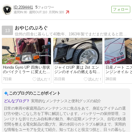
2094441
5
週間IN:
80
週間OUT:
110
月間IN:
320
おやじのぶろぐ
13
信州の田舎に暮らして40数年、1963年製でまだまだ使えると思いますがあちらこちらにガタが来てる、そろそろ部品交換が必要なオッサンのブログです。
Honda Gyro UP 四角い形状
ジャイロUP 夏は 2st エン
日産ノート ニス
のバイクミラー に変えたけ
ジンのオイルの燃える匂い
ンジンオイル 
ど見えないぜぇ～
が好き
ト交換の日
7日前
21日前
28日前
このブログのここがポイント
実用的なメンテナンスと便利グッズの紹介
日常の車両や家庭用品のメンテナンスに焦点をあて、身近なアイテムの選
び方や使いこなし方を丁寧に解説しています。バッテリーの保持管理、コ
ンパクトな折りたたみ自転車の魅力、車の定期メンテナンス、自宅の快適
空間を整える電化製品の選び方、家の水回りのトラブル解決まで、実用的
な情報をユーモアを交えて紹介。知っておくと役立つ技と、日々の暮らし