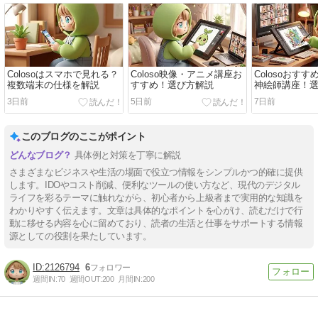
Colosoはスマホで見れる？
Coloso映像・アニメ講座お
Colosoおす
複数端末の仕様を解説
すすめ！選び方解説
神絵師講座！
3日前
5日前
7日前
このブログのここがポイント
具体例と対策を丁寧に解説
さまざまなビジネスや生活の場面で役立つ情報をシンプルかつ的確に提供
します。IDOやコスト削減、便利なツールの使い方など、現代のデジタル
ライフを彩るテーマに触れながら、初心者から上級者まで実用的な知識を
わかりやすく伝えます。文章は具体的なポイントを心がけ、読むだけで行
動に移せる内容を心に留めており、読者の生活と仕事をサポートする情報
源としての役割を果たしています。
2126794
6
週間IN:
70
週間OUT:
200
月間IN:
200