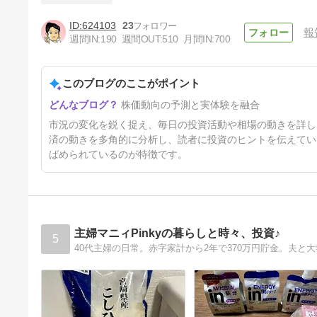
624103
23
報
へそくり株投資 本日（8.3月）
週間IN:
190
週間OUT:
510
月間IN:
700
の相場。寄り付き63834円157
円。為替に影響される相場。円
4日前
高で下がってますが想定内で、
慌てない。
このブログのここがポイント
株価動向の予測と実体験を融合
市況の変化を鋭く捉え、毎日の投資活動や相場の動きを詳し
済の動きを多角的に分析し、読者に投資のヒントを伝えてい
ばめられているのが特徴です。
主婦マニィPinkyの暮らしと時々、投資♪
5
40代主婦の日常。赤字家計から2年で370万円貯金。夫と