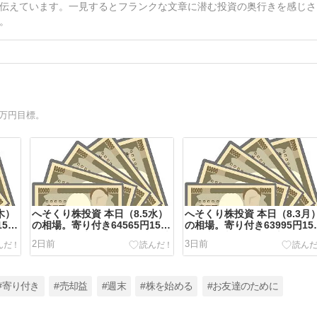
伝えています。一見するとフランクな文章に潜む投資の奥行きを感じさ
。
5万円目標。
木）
へそくり株投資 本日（8.5水）
へそくり株投資 本日（8.3月
57
の相場。寄り付き64565円157
の相場。寄り付き63995円15
み
円。米国爆上がり。私の持ち株
円。米国相場は連続上昇。日
2日前
3日前
は上がらない。
は為替で軟調。来月には日本
配当取りの9月が来る。一年
早いな～。義援金と寄付は義
金一択。
#寄り付き
#売却益
#週末
#株を始める
#お友達のために