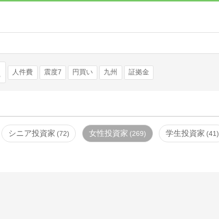
検索
人件費
震度7
円買い
九州
証拠金
シニア投資家
女性投資家
学生投資家
72
269
41