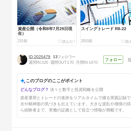
資産公開（令和8年7月29日現
スイングトレード R8-22
在）
2日前
20日前
2025479
13
週間IN:
320
週間OUT:
170
月間IN:
1470
このブログのここがポイント
スイングトレード R8-20
淡々と数字と投資戦略を公開
41日前
資産運用とトレードの進捗をリアルタイムで綴る実践記録で
夫や精神面の気づきも伝えています。大きな波乱や感情の揺
ら経験者まで、実働の証拠として役立つ情報が満載です。