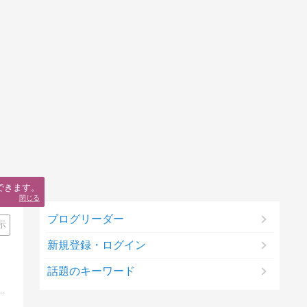
できます。
閉じる
ブログリーダー
示
新規登録・ログイン
話題のキーワード
兼業主婦の家計・資産形成ブログ。等身大の視点で家計や教育費、節約術を発信し、少ない収入でも未来をつくる力を読者と共有しています。