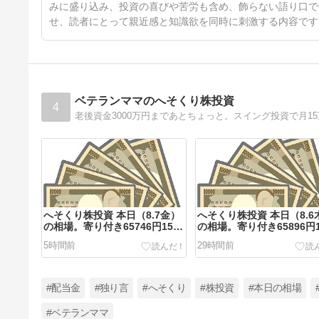
みに盛り込み、投資の喜びや苦労も含め、飾らない語り口で
せ、読者にとって親近感と知識欲を同時に刺激する内容です
ベテランママのへそくり株投資
4
老後資金3000万円まであとちょっと。スイング投資で月1
へそくり株投資 本日（8.7金）
へそくり株投資 本日（8.6
の相場。寄り付き65746円158
の相場。寄り付き65896円1
円。ホルムズで上下する相場に
円。なんか、放置する夏休
5時間前
29時間前
疲れ気味の世界。
#配当金
#独り言
#へそくり
#株投資
#本日の相場
#ベテランママ