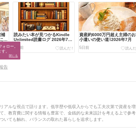
候補
読みたい本が見つかるKindle
資産約6000万円超え主婦のお
にな
Unlimited読書ログ 2026年7月
小遣いの使い道⌇2026年7月
後半
フォロー。

4日前
5日前
ます。
閉じる
報告
リアルな視点で語ります。低学歴や低収入からでも工夫次第で資産を増
て、教育費に関する情報も豊富で、金銭的な未来設計を考える上で参考
ついても触れ、バランスの取れた暮らしを追求します。