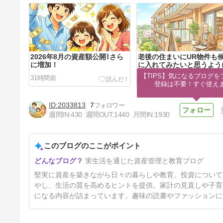
2026年8月の資産額公開⌇さら
老後の住まいにUR物件も
に増加！
に入れてみたいと思うよう
りました
【TIPS】気になるブログを
31時間前
3日前
登録は不要！すぐ使え
2033813
7
週間IN:
430
週間OUT:
1440
月間IN:
1930
このブログのここがポイント
非常に株主に失礼すぎる残念な
実生活を通じた資産管理と教育ブログ
株主優待と最近受け取った株主
優待品
6日前
堅実に資産を築きながら日々の暮らしや教育、投資について
やし、生活の質を高めるヒントを提供。家計の見直しや子育
になる内容が詰まっています。趣味の読書やファッションに