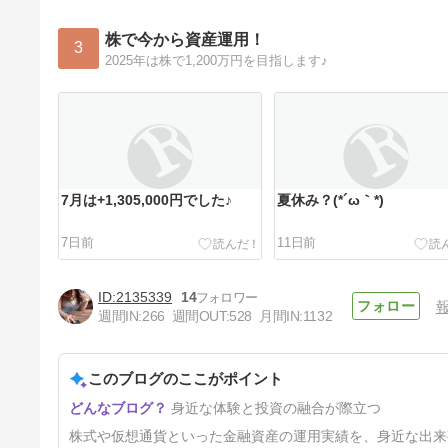
株で今から資産運用！
3
2025年は株で1,200万円を目指します♪
7月は+1,305,000円でした♪
夏休み？(*´ω｀*)
7日前
11日前
2135339
14
週間IN:
266
週間OUT:
528
月間IN:
1132
このブログのここがポイント
3連休の予定
身近な体験と投資の融合が際立つ
21日前
株式や仮想通貨といった金融資産の運用実績を、身近な出来