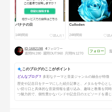
バナナの日
Culloden
14時間前
24時間前
1682198
4
週間IN:
280
週間OUT:
960
月間IN:
1270
このブログのここがポイント
ハンコの日
多彩なテーマと音楽ジャンルの融合が特徴
2日前
歴史や記念日をテーマにした紹介記事と、メタルを中心とし
い切り口と具体的な音楽情報を盛り込み、趣味と教養を同時
つ魅力的で、個性豊かなバンドや記念日のエピソードを通じ