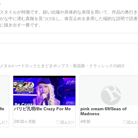
ル
スタイルが特徴です。鋭い比喩や具体的な表現を用いて、作品の奥行き
かな中に潜む真髄を見つけ出し、体言止めを多用した端的な説明で読者
に描き出す一冊です。
ィメタル/ハードロックときどきポップス・歌謡曲・クラッシックの紹介
Me
パリピ孔明/Be Crazy For Me
pink cream 69/Seas of
Madness
2年10ヶ月前
4年前