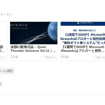
的エッセイ。
を語
余韻の航海日誌 – Quiet
【2週間で3000P】Microsoft
Eの
Thunder Universe Vol.11｜
Rewardsはブロガーと相性抜
2026年08月01日号
群の“無料ギフト券システム”
7日前
8日前
った
ルバム感想
告