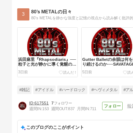
80’s METALの日々
3
80’s METALを静かな強度と記憶の視点から読み解く批評
浜田麻里『Rhapsodiaris』──
Gutter Balletの余韻は何
粒子と光が静かに導く覚醒の記
り続けるのか──SAVATAG
憶
核心に触れる
3日前
5日前
#雑記
#アイドル
#ハードロック
#ヘヴィメタル
#ア
617551
7
報
週間IN:
153
週間OUT:
837
月間IN:
711
TESLA『Homage』──湿度を
帯びたアコースティックが祈り
の温度をそっと灯す80年代の
このブログのここがポイント
12日前
記録