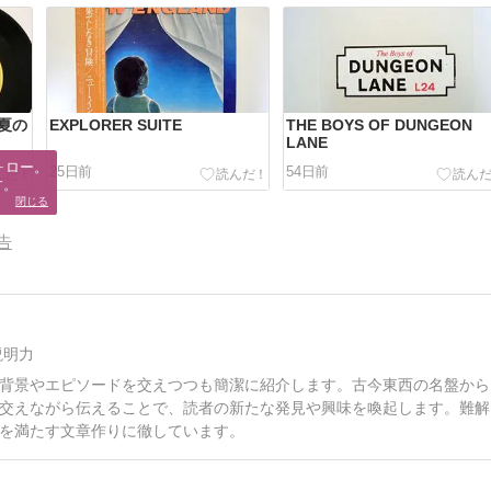
夏の
EXPLORER SUITE
THE BOYS OF DUNGEON
LANE
ロー。

25日前
54日前
す。
閉じる
告
説明力
背景やエピソードを交えつつも簡潔に紹介します。古今東西の名盤から
交えながら伝えることで、読者の新たな発見や興味を喚起します。難解
を満たす文章作りに徹しています。