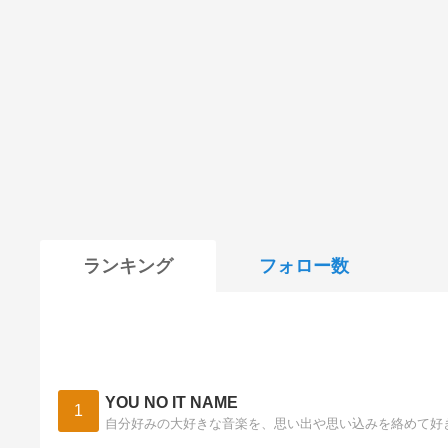
ランキング
フォロー数
YOU NO IT NAME
1
自分好みの大好きな音楽を、思い出や思い込みを絡めて好