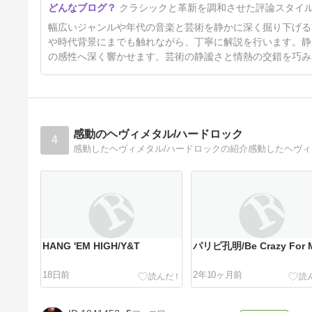
クラシックと革新を調和させた評論スタイ
幅広いジャンルや年代の音楽と芸術を静かに深く掘り下げる
や時代背景にまでも触れながら、丁寧に解説を行います。静
の感性へ深く響かせます。芸術の静謐さと情熱の交錯を巧み
感動のヘヴィメタル/ハードロック
4
感動したヘヴィメタル/ハードロックの紹介感動したヘヴ
HANG 'EM HIGH/Y&T
パリピ孔明/Be Crazy For 
18日前
2年10ヶ月前