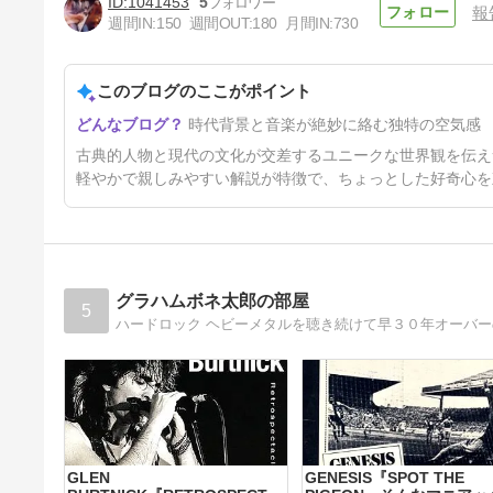
1041453
5
報
週間IN:
150
週間OUT:
180
月間IN:
730
このブログのここがポイント
pink cream 69/Seas of
時代背景と音楽が絶妙に絡む独特の空気感
Madness
4年前
古典的人物と現代の文化が交差するユニークな世界観を伝え
軽やかで親しみやすい解説が特徴で、ちょっとした好奇心を
グラハムボネ太郎の部屋
5
ハードロック ヘビーメタルを聴き続けて早３０年オーバ
GLEN
GENESIS『SPOT THE