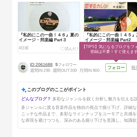
『私的にこの一曲！４６』夏の
『私的にこの一曲！４５』
イメージ・邦楽編 Part３
イメージ・邦楽編 Part2
【TIPS】気になるブログをフォ
4日前
7日前
登録は不要！すぐ使えま
2061688
5
報
週間IN:
290
週間OUT:
300
月間IN:
900
このブログのここがポイント
CONQUEST
多彩なジャンルを鋭く分析し魅力を伝える
57日前
多ジャンルに渡る音楽作品を独自の視点で掘り下げ、詳細な
ニッチな作品まで、多彩なラインナップをユーモアと共感を
な表現を避けつつも、深みのある掘り下げを意識し、知識欲