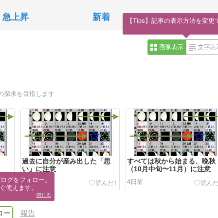
急上昇
新着
【Tips】記事の表示方法を変更
画像表示
文字表
の探求を目指します
過去に自分が産み出した「思
すべては秋から始まる、晩秋
い」に注意
（10月中旬〜11月）に注意
ブログをフォロー。

3日前
4日前
ぐ使えます。
閉じる
報告