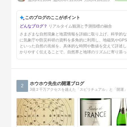
このブログのここがポイント
今日からお盆に掛けての注意点
リアルタイム観測と予測指標の融合
5日前
さまざまな自然現象と地震情報を詳細に取り上げ、科学的な
に気象庁や防災科研の資料を多角的に利用し、地磁気やGP
といった自然の兆候を、具体的な時間や数値を交えて詳述し
かりやすく伝えることで、自然界と地球のリズムに寄り添っ
ホウホウ先生の開運ブログ
2