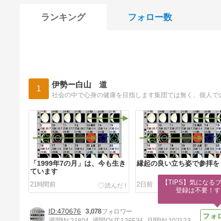
ランキング
フォロー数
伊勢ー白山 道
1
社会の中で心身の健康を目指します集団では無く、個人で
「1999年7の月」は、今も生き
縁起の良い立ち姿で参拝を
ています
【TIPS】気になる
21時間前
2日前
登録は不要！す
470676
3,078
週間IN:
21804
週間OUT:
126534
月間IN:
102123