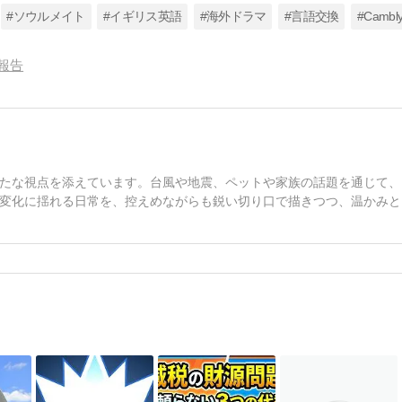
#ソウルメイト
#イギリス英語
#海外ドラマ
#言語交換
#Cambl
報告
たな視点を添えています。台風や地震、ペットや家族の話題を通じて、
変化に揺れる日常を、控えめながらも鋭い切り口で描きつつ、温かみと