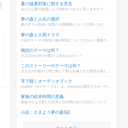
夏の猛暑対策に関する意見
y
あなたは夏の猛暑にどう対処すべきだと思いますか？
夢の森と人生の選択
夢の中での思考と現実の人間関係についての問いです。
夢の森と人間ドラマ
小説のテーマや登場人物の関係についてどれが一番魅力的か選んでください。
物語のテーマは何？
主人公の心情や行動から何を伝えたい？
このストーリーのテーマは何？
主人公の行動や心理に関して最も共感できる選択を選んでください。
耳で聴くオーディオブック
Audible（オーディブル）は、Amazonが運営するオーディオブック・サービスです。プロのナレーターや人気声優が朗読してくれる本を、スマホやタブレットで気軽に「耳から」楽しめます。
家族の絵本時間の意義
家族みんなで楽しむ絵本と読み聞かせの大切さについてどう思いますか？
小説：さまよう夢の森5話