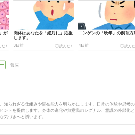
」が
肉体はあなたを「絶対に」応援
ニンゲンの「晩年」の飼育方
します。
3日前
4日前
報告
、知られざる仕組みや潜在能力を明らかにします。日常の体験や思考の
ヒントを提供します。身体の進化や無意識のシグナル、意識の外部化と
な気づきへと誘います。