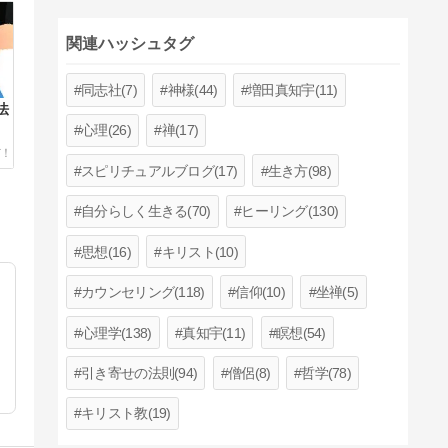
関連ハッシュタグ
同志社(7)
神様(44)
増田真知宇(11)
法
心理(26)
禅(17)
スピリチュアルブログ(17)
生き方(98)
自分らしく生きる(70)
ヒーリング(130)
思想(16)
キリスト(10)
カウンセリング(118)
信仰(10)
坐禅(5)
心理学(138)
真知宇(11)
瞑想(54)
引き寄せの法則(94)
僧侶(8)
哲学(78)
キリスト教(19)