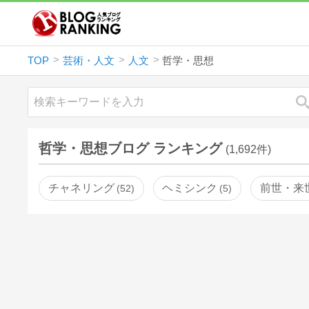
TOP
芸術・人文
人文
哲学・思想
哲学・思想ブログ ランキング
(1,692件)
チャネリング
ヘミシンク
前世・来
52
5