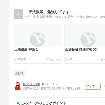
「正法眼蔵」勉強してます
4
正法眼蔵 密語 1
正法眼蔵 諸法実相 33
17時間前
2日前
#坐禅
2113388
61
週間IN:
810
週間OUT:
1000
月間IN:
3920
正法眼蔵 諸法実相 30
このブログのここがポイント
5日前