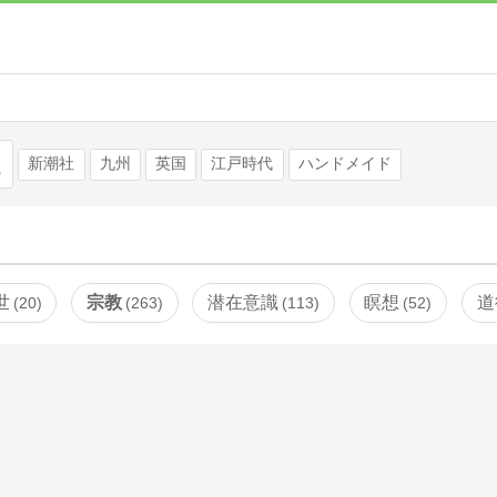
検索
新潮社
九州
英国
江戸時代
ハンドメイド
世
宗教
潜在意識
瞑想
道
20
263
113
52