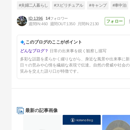
#夫婦二人暮らし
#スピリチュアル
#キャンプ
#車中泊
1396
14
週間IN:
460
週間OUT:
1350
月間IN:
2130
退院後の父を見舞う
このブログのここがポイント
31日前
日常の出来事を鋭く観察し描写
多彩な話題を柔らかく綴りながら、身近な風景や出来事に新
日々の営みや心情を繊細な表現で伝達。自然の脅威や社会の
笑みを交えた語り口が特徴です。
最新の記事画像