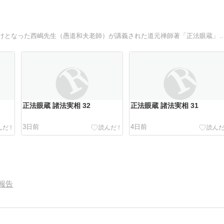
自宅で毎日朝晩坐禅を始めて約30年、坐禅を始めるきっかけとなった西嶋先生（愚道和夫老師）が講義された道元禅師著
正法眼蔵 諸法実相 32
正法眼蔵 諸法実相 31
3日前
4日前
報告