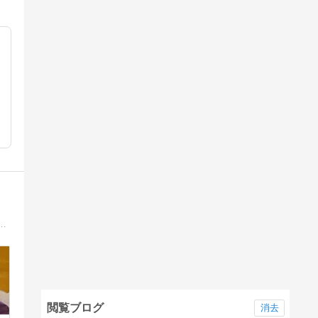
動
アル」と「開運」のブログです。「幸せや開運を望む方」や「今のあなたの運気」をアップしたい方にお勧めです。
閲覧ブログ
消去