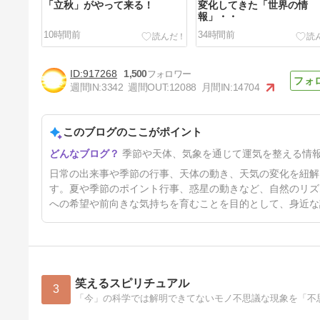
「立秋」がやって来る！
変化してきた「世界の情
報」・・
10時間前
34時間前
917268
1,500
週間IN:
3342
週間OUT:
12088
月間IN:
14704
このブログのここがポイント
「お盆」「お墓参り」「小旅
季節や天体、気象を通じて運気を整える情
行」・・
6日前
日常の出来事や季節の行事、天体の動き、天気の変化を紐解
す。夏や季節のポイント行事、惑星の動きなど、自然のリズ
への希望や前向きな気持ちを育むことを目的として、身近な
笑えるスピリチュアル
3
「今」の科学では解明できてないモノ不思議な現象を「不