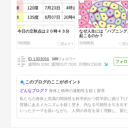
今日の立秋点は２０時４３分
なぜ人生には「ハプニング
起こるのか？
7時間前
31時間前
1303056
389
週間IN:
3190
週間OUT:
7330
月間IN:
21630
このブログのここがポイント
現実を変えない1番いい方法
身体と精神の連動性を鋭く探求
5日前
私たちの身体と意識の関係性を科学的かつ哲学的に掘り下げ
背後にあるメカニズムを鋭く突き、内なる可能性を引き出す
いったテーマを扱いながら、人間の存在を深く理解し、新た