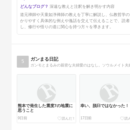
深遠な教えと注釈を解き明かす内容
道元禅師や天童如浄禅師の教えを丁寧に解説し、仏教哲学の
かりやすく具体的な例えや逸話を交えて伝えることで、読者
し、修行や悟りの道に関心を持つ方々を導きます。
ガンまる日記
5
ガンモとまるみの親密な夫婦愛のはなし。ソウルメイト夫
熊本で発生した震度7の地震に
幸い、脱臼ではなかった！
思うこと
9日前
17日前