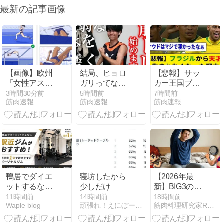
最新の記事画像
【画像】欧州
結局、ヒョロ
【悲報】サッ
「女性アスリ
ガリってなん
カー王国ブラ
ートを性的対
で体鍛えない
ジルで進むサ
3時間30分前
5時間前
7時間前
筋肉速報
筋肉速報
筋肉速報
象にするポー
の?????
ッカー離れ
ズがこれだ」
36％が「関心
なし」
鴨居でダイエ
寝坊したから
【2026年最
ットするなら
少しだけ
新】BIG3の重
駅近ジムがお
量が伸びない
11時間前
14時間前
18時間前
Waple blog
頑張れ！えにぼー筋トレ日記
筋肉料理研究家Ryotaのレシピブログ
すすめ！駅徒
原因は「神経
歩1分で続け
疲労」！着る