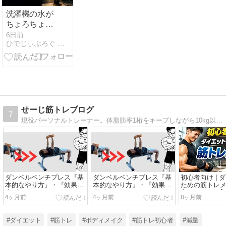
洗濯機の水が
ちょろちょろ
しか出ない 給
6日前
ひでじぃぶろぐ いろんな情報書いていきます。
水電磁弁の交
換手順と費用
せーじ筋トレブログ
7
現役パーソナルトレーナー。体脂肪率1桁をキープしながら10kg以上体重を増やした知識・経験を元に「筋トレ開始〜6ヶ月の初心者のための筋トレノウハウ」を発信します。
ダンベルベンチプレス『基
ダンベルベンチプレス『基
初心者向け | 
本的なやり方』・『効果を
本的なやり方』・『効果を
ための筋トレ
上げるコツ』
上げるコツ』
宅でもできる
4ヶ月前
4ヶ月前
8ヶ月前
#ダイエット
#筋トレ
#ボディメイク
#筋トレ初心者
#減量