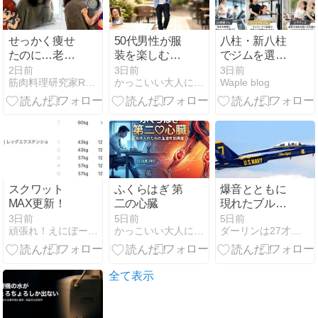
せっかく痩せ
50代男性が服
八柱・新八柱
たのに…老け
装を楽しむべ
でジムを選ぶ
て見えるのは
き理由
なら？パーソ
2日前
3日前
3日前
筋肉料理研究家Ryotaのレシピブログ
かっこいい大人になるための筋トレブログ
Waple blog
何故？美しく
ナル・24時間
痩せるための
ジム・ピラテ
インナーケア
ィスを徹底比
方法と女性向
較【2026年
けプロテイン
版】
3選
スクワット
ふくらはぎ 第
爆音とともに
MAX更新！
二の心臓
現れたブルー
エンジェルス
3日前
5日前
5日前
頑張れ！えにぼー筋トレ日記
かっこいい大人になるための筋トレブログ
ダーリンは27才年下アメリカン元ネイビー国際再婚
がカッコよす
ぎた
全て表示