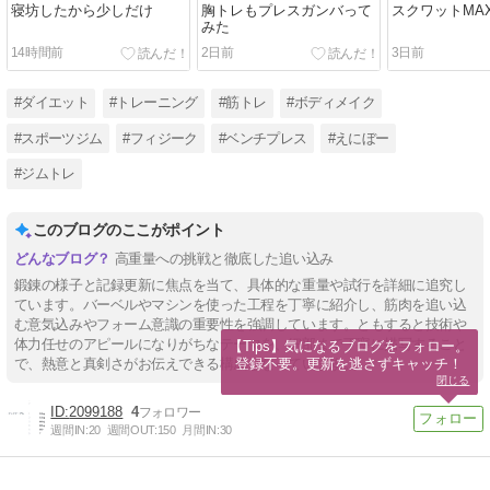
寝坊したから少しだけ
胸トレもプレスガンバって
スクワットMA
みた
14時間前
2日前
3日前
#ダイエット
#トレーニング
#筋トレ
#ボディメイク
#スポーツジム
#フィジーク
#ベンチプレス
#えにぼー
#ジムトレ
このブログのここがポイント
高重量への挑戦と徹底した追い込み
鍛錬の様子と記録更新に焦点を当て、具体的な重量や試行を詳細に追究し
ています。バーベルやマシンを使った工程を丁寧に紹介し、筋肉を追い込
む意気込みやフォーム意識の重要性を強調しています。ともすると技術や
体力任せのアピールになりがちなテーマを、細部まで丁寧に描写すること
【Tips】気になるブログをフォロー。

登録不要。更新を逃さずキャッチ！
で、熱意と真剣さがお伝えできる構成となっています。
閉じる
2099188
4
週間IN:
20
週間OUT:
150
月間IN:
30