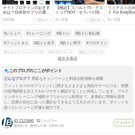
ナイトプロテインのおすす
【検証】スパルトT5・テス
リミテストの
めは？目的別サプリの選び
トコアNO3・セラバスD6の
ド For BodyBu
方を徹底解説
違いを30代男が徹底解説！
ュー＆解説！
33日前
5ヶ月前
6ヶ月前
併用はアリ？
調査！
#レビュー
#トレーニング
#筋トレ
#筋トレ初心者
#フィットネス
#筋トレ女子
#筋トレ男子
#プロテイン
#ウエイトトレーニング
#サプリメント
#筋トレグッズ
続きを表示
#トレーニング方法
このブログのここがポイント
豊富なキャンペーンと料金比較情報を網羅
フィットネスやサプリメントに関するさまざまな商品やサービスを、実際
の使用経験を交えてわかりやすく解説することに特化しています。プロテ
インやトレーニング補助サプリからジム利用まで、多角的に情報を提供
し、読者が自分に合った選択をできるよう工夫されています。ポイントを
絞ったレビューと評価も魅力です。
2123940
11
週間IN:
32
週間OUT:
96
月間IN:
108