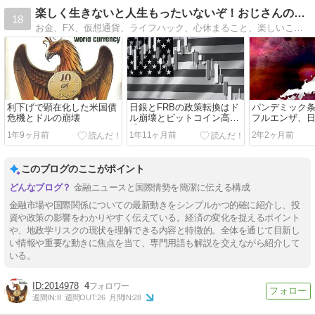
楽しく生きないと人生もったいないぞ！おじさんのブログ
18
お金、FX、仮想通貨、ライフハック、心休まること、楽しいこと、新しい生き方を考えよう。人生やりたいことだけやって生きていきたい人、集合！
利下げで顕在化した米国債
日銀とFRBの政策転換はド
パンデミック
危機とドルの崩壊
ル崩壊とビットコイン高に
フルエンザ、
繋がる
コンワクチン
1年9ヶ月前
1年11ヶ月前
2年2ヶ月前
このブログのここがポイント
金融ニュースと国際情勢を簡潔に伝える構成
金融市場や国際関係についての最新動きをシンプルかつ的確に紹介し、投
資や政策の影響をわかりやすく伝えている。経済の変化を捉えるポイント
や、地政学リスクの現状を理解できる内容と特徴的。全体を通じて目新し
い情報や重要な動きに焦点を当て、専門用語も解説を交えながら紹介して
いる。
2014978
4
週間IN:
8
週間OUT:
26
月間IN:
28