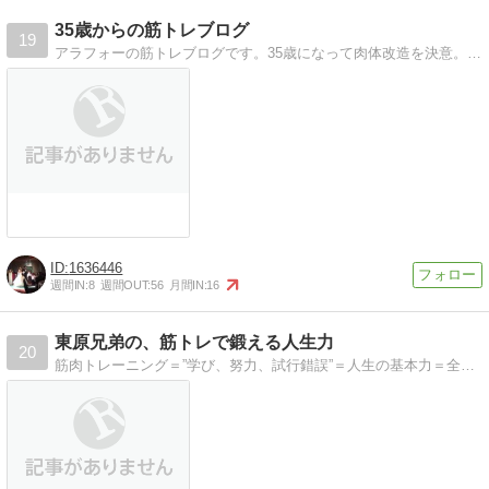
35歳からの筋トレブログ
19
アラフォーの筋トレブログです。35歳になって肉体改造を決意。目標に向けた進捗や成果、またその方法をご紹介。
1636446
週間IN:
8
週間OUT:
56
月間IN:
16
東原兄弟の、筋トレで鍛える人生力
20
筋肉トレーニング＝”学び、努力、試行錯誤”＝人生の基本力＝全ての成功の秘訣。東大エリート兄弟が伝える、人生を輝かせる最高かつシンプルなメソドロジー