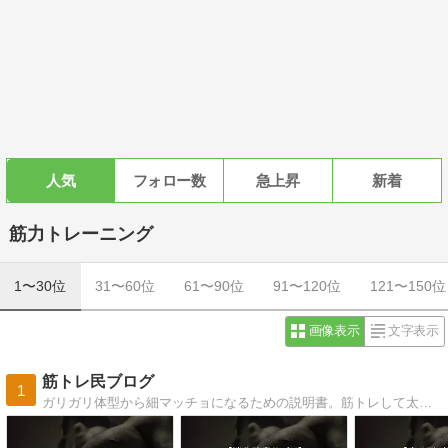
人気
フォロー数
急上昇
新着
筋力トレーニング
1〜30位
31〜60位
61〜90位
91〜120位
121〜150位
画像表示
文字表示
筋トレ民ブログ
1
ガリガリ体型から細マッチョになるための説明書。筋トレして太りたい痩せ型コンプレックスの人はぜひ読んでください。