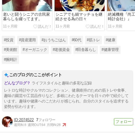
老いと闘うシニアの古民家
シニアでも細マッチョを継
絶滅機種『尚
暮らしを綴ってます。
続させる為の日々
時計会社）』
11ヶ月前
11ヶ月前
11ヶ月前
#投資
#資産運用
#おうちごはん
#60代
#筋トレ
#健康
#美術館
#オーガニック
#老後資金
#田舎暮らし
#健康管理
#腕時計
このブログのここがポイント
ライフスタイルと趣味の多彩な記録
レトロな時計やクルマのコレクション、健康維持のための筋トレや食事、
趣味の園芸や工芸品作りなど、多岐にわたるテーマを日々の中で紹介して
います。趣味や健康へのこだわりが感じられ、自分のスタイルを追求する
姿勢が伝わります。
2074522
7
週間IN:
8
週間OUT:
64
月間IN:
28