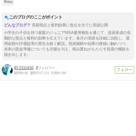
#nisa
このブログのここがポイント
長期視点と複利効果に焦点を当てた実績公開
小学生の子供を持つ家庭のジュニアNISA運用報告を通じて、資産形成の長
期的な視点と複利の効果を伝えています。各月の実績を詳細に比較し、運
用金額や評価益率の変化を鋭く解説。投資銘柄や結果の推移に触れつつ、
未来の資金準備についても示唆を与え、積み重ねがもたらす資産の螺旋を
描き出します。
2111410
2
週間IN:
60
週間OUT:
123
月間IN:
246