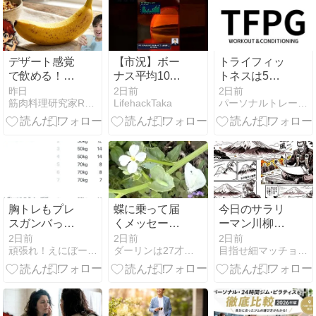
デザート感覚
【市況】ボー
トライフィッ
で飲める！ビ
ナス平均104
トネスは5周
ーレジェンド
万円！でも9
年をむかえま
昨日
2日前
2日前
筋肉料理研究家Ryotaのレシピブログ
LifehackTaka
パーソナルトレーニングスタジオCOMP（コンプ）
のソイプロテ
割に無関係な
した！
イン【とろけ
理由 ep228
るバナナ風
味】を徹底レ
ビュー
胸トレもプレ
蝶に乗って届
今日のサラリ
スガンバって
くメッセージ
ーマン川柳の
みた
— ワイス博士
お題は、人間
2日前
2日前
2日前
頑張れ！えにぼー筋トレ日記
ダーリンは27才年下アメリカン元ネイビー国際再婚
目指せ細マッチョ！シックスパック
の本と、ふた
関係・同僚
つの見送りの
朝