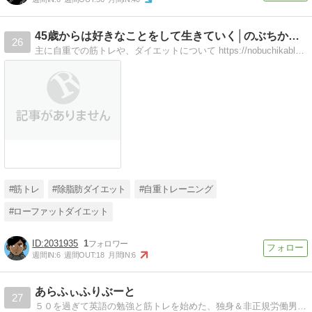
45歳からは好きなことをして生きていく│のぶちかブログ
26
主に自重での筋トレや、ダイエットについて https://nobuchikablog.com で書いています。今こそブログを始めてみたいという中高年の方に向けた「ブログ運営」について書けたらいいなと思っています。よろしくお願いします。
#筋トレ
#除脂肪ダイエット
#自重トレーニング
#ローファットダイエット
2031935
1
週間IN:
6
週間OUT:
18
月間IN:
6
あらふぃふりぶーと
27
５０を過ぎて英語の勉強と筋トレを始めた、独身＆非正規労働男の日々。