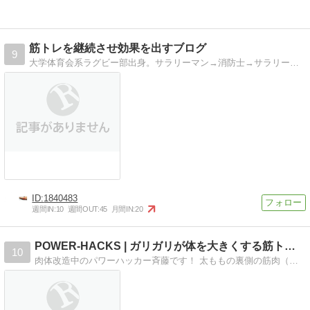
筋トレを継続させ効果を出すブログ
9
大学体育会系ラグビー部出身。サラリーマン→消防士→サラリーマンと2度の転職を経ているものの、未だ筋トレをしっかりと続けている現状をリアルタイムにお伝えします。…
1840483
週間IN:
10
週間OUT:
45
月間IN:
20
POWER-HACKS | ガリガリが体を大きくする筋トレ…
10
肉体改造中のパワーハッカー斉藤です！ 太ももの裏側の筋肉（ハムストリング）は、ちゃんと鍛えられていますか？ハムストリングって、なかなか注目されない筋肉ですし、…