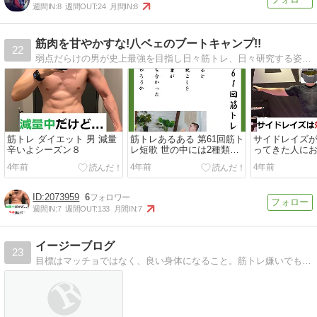
週間IN:
8
週間OUT:
24
月間IN:
8
筋肉を甘やかすな!八ベェのブートキャンプ!!
22
弱点だらけの男が史上最強を目指し日々筋トレ、日々研究する姿を記録したブログだ！読めば分かる！読んで下さい。。。
筋トレ ダイエット 男 減量
筋トレあるある 第61回筋ト
サイドレイズ
辛いよシーズン８
レ短歌 世の中には2種類の
ってきた人に
腹筋しかいない…編
ツ5選を紹介!!
4年前
4年前
4年前
2073959
6
週間IN:
7
週間OUT:
133
月間IN:
7
イージーブログ
23
目標はマッチョではなく、良い身体になること。筋トレ嫌いでも継続できる方法や、初心者におすすめな内容を主に発信しています。