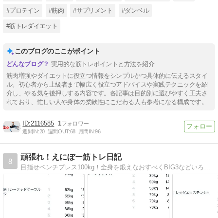
#プロテイン
#筋肉
#サプリメント
#ダンベル
#筋トレダイエット
このブログのここがポイント
実用的な筋トレポイントと方法を紹介
筋肉増強やダイエットに役立つ情報をシンプルかつ具体的に伝えるスタイ
ル。初心者から上級者まで幅広く役立つアドバイスや実践テクニックを紹
介し、やる気を後押しする内容です。各記事は目的別に選びやすく工夫さ
れており、忙しい人や身体の柔軟性にこだわる人も参考になる構成です。
2116585
1
週間IN:
20
週間OUT:
68
月間IN:
96
頑張れ！えにぼー筋トレ日記
8
目指せベンチプレス100kg！全身を鍛えなおすべくBIG3などいろいろなトレーニングを行ってます。筋トレメニューややり方綴っていけたらなって思ってます。