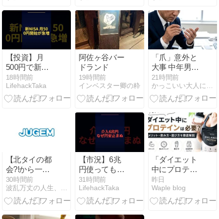
やすいパーソ
だけで回復を
ナルジム
促すおすすめ
リカバリーウ
ェア5選
【投資】月
阿佐ヶ谷バー
「爪」意外と
500円で新
ドランド
大事 中年男性
NISAを始める
は指先で清潔
18時間前
19時間前
21時間前
LifehackTaka
インベスター卿の粋
かっこいい大人になるための筋トレブログ
人が急増中の
感
ワケ ep230
【北タイの都
【市況】6兆
「ダイエット
会?!から一
円使っても円
中にプロテイ
言】誇り間違
安が止まらな
ンは必要？痩
30時間前
31時間前
昨日
波乱万丈の人生、そして… 旅立ち♪
LifehackTaka
Waple blog
い
い構造的理由
せるための飲
ep229
み方・選び方
を徹底解説」