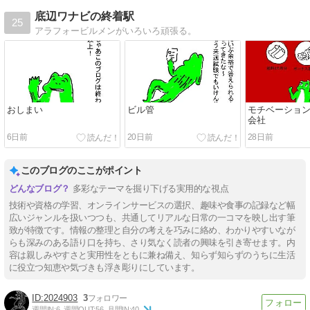
底辺ワナビの終着駅
25
アラフォービルメンがいろいろ頑張る。
おしまい
ビル管
モチベーショ
会社
6日前
20日前
28日前
このブログのここがポイント
多彩なテーマを掘り下げる実用的な視点
技術や資格の学習、オンラインサービスの選択、趣味や食事の記録など幅
広いジャンルを扱いつつも、共通してリアルな日常の一コマを映し出す筆
致が特徴です。情報の整理と自分の考えを巧みに絡め、わかりやすいなが
らも深みのある語り口を持ち、さり気なく読者の興味を引き寄せます。内
容は親しみやすさと実用性をともに兼ね備え、知らず知らずのうちに生活
に役立つ知恵や気づきも浮き彫りにしています。
2024903
3
週間IN:
6
週間OUT:
56
月間IN:
40