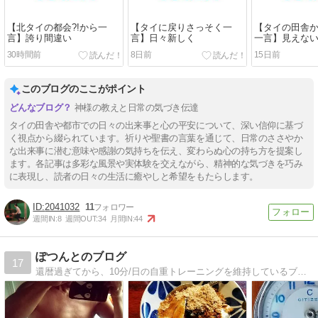
【北タイの都会?!から一
【タイに戻りさっそく一
【タイの田舎
言】誇り間違い
言】日々新しく
一言】見えな
30時間前
8日前
15日前
このブログのここがポイント
神様の教えと日常の気づき伝達
タイの田舎や都市での日々の出来事と心の平安について、深い信仰に基づ
く視点から綴られています。祈りや聖書の言葉を通じて、日常のささやか
な出来事に潜む意味や感謝の気持ちを伝え、変わらぬ心の持ち方を提案し
ます。各記事は多彩な風景や実体験を交えながら、精神的な気づきを巧み
に表現し、読者の日々の生活に癒やしと希望をもたらします。
2041032
11
週間IN:
8
週間OUT:
34
月間IN:
44
ぽつんとのブログ
17
還暦過ぎてから、10分/日の自重トレーニングを維持しているブログです。又、アンティーク腕時計の似合うシニアを目指してます。