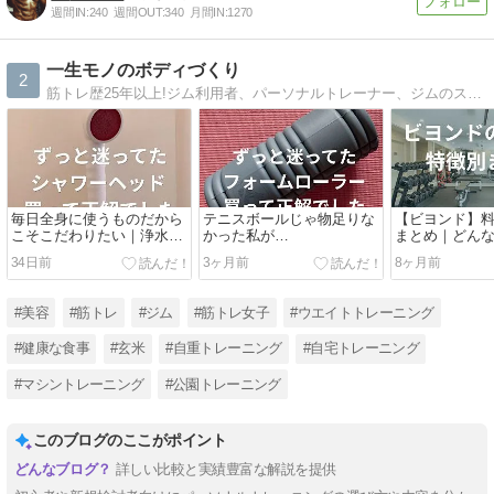
週間IN:
240
週間OUT:
340
月間IN:
1270
一生モノのボディづくり
2
筋トレ歴25年以上!ジム利用者、パーソナルトレーナー、ジムのスタッフと3つの立場からの経験をもとに少しでも読む人のヒントになるようなブログを目指しています。どうぞよろしくお願い致します。
毎日全身に使うものだから
テニスボールじゃ物足りな
【ビヨンド】
こそこだわりたい｜浄水シ
かった私が
まとめ｜どん
ャワーヘッド「ウルオシャ
TRIGGERPOINTにたどり
め？【ジムでの
34日前
3ヶ月前
8ヶ月前
ワー」1年使用レビュー
着いた理由
年以上が解説
#美容
#筋トレ
#ジム
#筋トレ女子
#ウエイトトレーニング
#健康な食事
#玄米
#自重トレーニング
#自宅トレーニング
#マシントレーニング
#公園トレーニング
このブログのここがポイント
詳しい比較と実績豊富な解説を提供