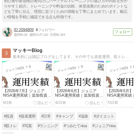
初心者や新規検討者向けにパーソナルトレーニングの選び方や内容を分か
りやすく紹介。トレーニングや料金の比較、体形改善のためのポイントな
どを丁寧に伝え、理想に近づくための情報を丁寧にまとめています。幅広
い情報を手軽に確認できる点も特徴です。
2094809
6
週間IN:
64
週間OUT:
120
月間IN:
304
マッキーBlog
3
基本的には雑記ブログをしてます。その中でも資産運用、筋トレ、ランニング、おすすめの物や場所を紹介しています。
【2026年7月】ジュニア
【2026年6月】ジュニア
【2026年5月
NISA運用実績｜追加投資な
NISA運用実績｜追加投資な
NISA運用実
しで放置した結果を38歳医
しで放置した結果を38歳医
しで放置した結
9日前
42日前
73日前
療職が公開
療職が公開
療職が公開
#投資
#資産運用
#日常
#キャンプ
#温泉
#ダイエット
#筋トレ
#写真
#ランニング
#つみたてnisa
#ジュニアnisa