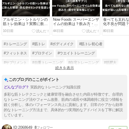
アルギニン・シトルリンの
Now Foods スーパーエンザ
食べても太れ
筋トレ効果は？実際に飲ん
イムの効果は？飲み方・成
化不良が問題
だ感想・飲むタイミングを
分を実体験レビュー【消化
人の増量と消
10日前
44日前
80日前
徹底レビュー
酵素サプリ】
て【痩せ型・
#トレーニング
#筋トレ
#ボディメイク
#筋トレ初心者
#フィットネス
#プロテイン
#ウエイトトレーニング
#サプリメント
#自重トレーニング
#自宅トレーニング
#筋肥大
続きを表示
#筋トレ器具
このブログのここがポイント
実践的なトレーニング知識伝授
多彩な筋トレテクニックと健康管理を融合させた内容が特徴です。合理的
なトレーニング法やフォーム改善、筋肉の成長や体調維持に役立つ情報を
鋭く分析し、体のパフォーマンス向上に貢献します。日常のケアから効率
的なトレーニング方法まで、具体的かつ実用的なアドバイスを丁寧に解説
しています。
2068649
8