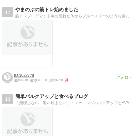
やまのぶの筋トレ始めました
12
筋トレブログです中年の乱れた体からブルースリーのような美しいボディーになるため奮闘しています。
1622778
週間IN:
10
週間OUT:
30
月間IN:
10
簡単バルクアップと食べるブログ
13
「無理しない、追い込まない」トレーニングバルクアップとAVAとPCと家電アラフォー野郎のそんな日常