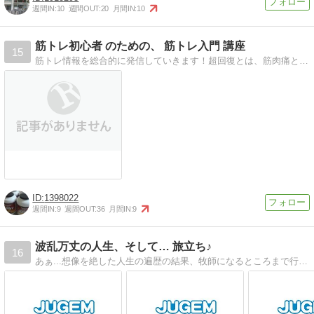
週間IN:
10
週間OUT:
20
月間IN:
10
筋トレ初心者 のための、 筋トレ入門 講座
15
筋トレ情報を総合的に発信していきます！超回復とは、筋肉痛とは、プロテインとは・・・筋トレに関する素朴な疑問を解決！
1398022
週間IN:
9
週間OUT:
36
月間IN:
9
波乱万丈の人生、そして… 旅立ち♪
16
あぁ...想像を絶した人生の遍歴の結果、牧師になるところまで行ってしまった... 気ままに綴る、日々のできごと♪ 東京から海外の田舎まで…