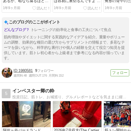
あるが、暇なら腐るほど色
は容易に裏切るんですよ 気
角形の背中の
んなアイソレーションをや
をつけたほうがええよ
てれば 安いチ
1年9ヶ月前
1年9ヶ月前
1年9ヶ月前
れ
ットとロンTで
と思ってるわ
このブログのここがポイント
トレーニングの効率化と食事の工夫について焦点
筋肉増強やダイエットに関する実践的なアイデアを紹介。重量やボリュー
ムの調整、効果的な種目の選び方からサプリメントの情報まで、多彩なテ
ーマを扱いながら、科学的な裏付けや個人の経験を交えて役立つ知見を提
供しています。筋トレ初心者から上級者まで参考になる内容が揃っていま
す。
1980581
9
週間IN:
48
週間OUT:
176
月間IN:
152
インベスター卿の粋
5
投資日記、筋トレ、お城巡り、グルメレポートなどを気ままに綴ったblogになります。
阿佐ヶ谷バードランド
2026年7月収支(The Cartier
筋トレ開始から