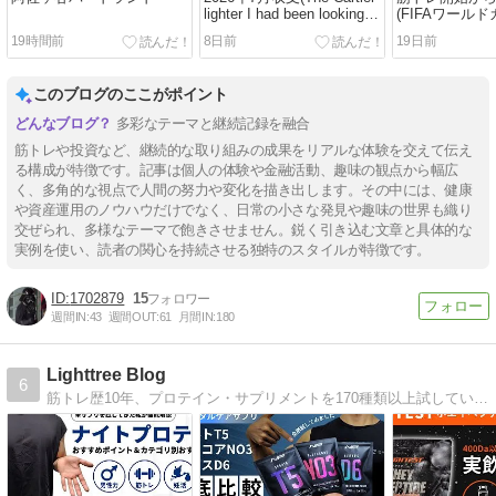
lighter I had been looking
(FIFAワールドカ
for)
19時間前
8日前
19日前
このブログのここがポイント
多彩なテーマと継続記録を融合
筋トレや投資など、継続的な取り組みの成果をリアルな体験を交えて伝え
る構成が特徴です。記事は個人の体験や金融活動、趣味の観点から幅広
く、多角的な視点で人間の努力や変化を描き出します。その中には、健康
や資産運用のノウハウだけでなく、日常の小さな発見や趣味の世界も織り
交ぜられ、多様なテーマで飽きさせません。鋭く引き込む文章と具体的な
実例を使い、読者の関心を持続させる独特のスタイルが特徴です。
1702879
15
週間IN:
43
週間OUT:
61
月間IN:
180
Lighttree Blog
6
筋トレ歴10年、プロテイン・サプリメントを170種類以上試している筆者が初心者〜中級者向けに発信しているブログ。プロテインやサプリメントのレビュー、ジムの紹介、トレーニング方法やトレーニーなら知っておきたいコラム記事を執筆しています。