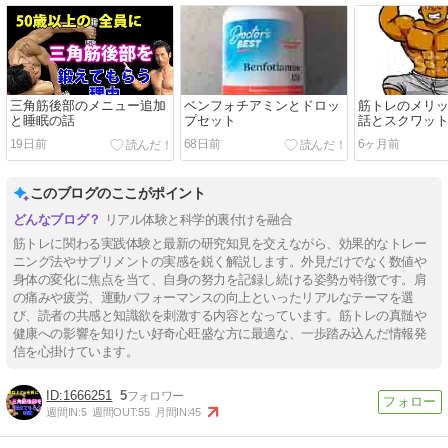
三角筋後部のメニュー追加
ベンフォチアミンとドロッ
筋トレのメリ
と睡眠の話
プセット
話とスクワッ
19日前
68日前
6ヶ月前
このブログのここがポイント
リアル体験と科学的裏付けを融合
筋トレに関わる実践体験と最新の研究知見を交えながら、効果的なトレー
ニング法やサプリメントの実感を鋭く解説します。外見だけでなく数値や
身体の変化に焦点を当て、自身の努力を記録し続ける姿勢が特徴です。肩
の痛みや疲労、運動パフォーマンスの向上といったリアルなテーマを選
び、読者の共感と知識欲を刺激する内容となっています。筋トレの真髄や
健康への影響を知りたい好奇心旺盛な方に最適な、一歩踏み込んだ情報発
信を心掛けています。
1666251
5
週間IN:
5
週間OUT:
55
月間IN:
45