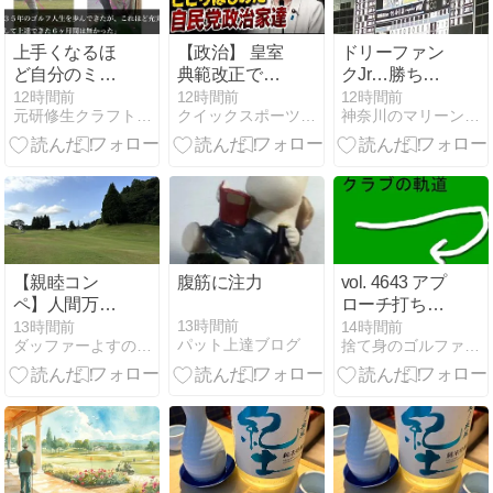
【UUUM
GOLF】
上手くなるほ
【政治】 皇室
ドリーファン
ど自分のミス
典範改正で自
クJr…勝ちま
は見えなくな
民党選挙に負
したぁ〜(^ ^)
12時間前
12時間前
12時間前
元研修生クラフトマンのゴルフ日記
クイックスポーツNEWS
神奈川のマリーンズ好き
る
ける！
【親睦コン
腹筋に注力
vol. 4643 アプ
ペ】人間万事
ローチ打ち方
塞翁が馬？ト
の基本
13時間前
13時間前
14時間前
パット上達ブログ
ダッファーよすの死ぬまでゴルフ
捨て身のゴルファー、rockin’
リッキーなコ
ースに結果は
予測不能！｜
ベルセルバカ
ントリークラ
ブ 市原コース
（その１）