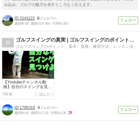
み込み、ゴルフの魅力を余すところなく伝えます。
2141122
8
週間IN:
60
週間OUT:
450
月間IN:
250
ゴルフスイングの真実 | ゴルフスイングのポイント、基本、…
20
ゴルフスイングのポイント、基本、真髄、練習方法、レッスン法の意味、上達方法などを述べるブログ
【Youtubeチャンネル動
画】自分のスイングを見つ
けよう
5年前
1795310
4
週間IN:
60
週間OUT:
20
月間IN:
130