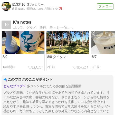
33416
3
週間IN:
160
週間OUT:
380
月間IN:
570
K's notes
10
ゴルフ、グルメ、旅行、等々を中心に..。
8/9
8/8 タイタン
8/7
14時間前
2日前
3日前
このブログのここがポイント
多ジャンルにわたる多角的な話題展開
グルメや趣味、文化的な学びに焦点をあてた内容で構成されています。リ
アルな飲み会や外出、書籍の紹介など、さまざまなシーンから得た情報を
交えながら、趣味や教養を深めるきっかけを提供している点が特徴です。
読みやすさを意識しつつも、豊富な情報で日常の彩りを伝えるこだわりが
感じられ、毎日のちょっとした楽しみや発見につながる内容となっていま