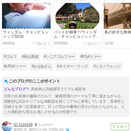
ウィンダム・チャンピョン
パットが崩壊？/ウィンダ
私の好きな映
シップ3日目
ム・チャンピョンシップ2
日目
6時間前
32時間前
2日前
#ゴルフ
#松山英樹
#シニアゴルファー
#PGAツァー
#LPGAツァー
#おばあさん
#タイガー・ウッズ
#ミズノウェッジ
このブログのここがポイント
具体例と詳細描写でリアル感追求
日常の出来事や趣味のゴルフ、健康管理のテーマを丁寧に描きながらも、
実験的な試みやリアルな体験談を鋭くリアルに表現しています。具体性と
詳細さを持つ文章構成で、日々の営みや趣味の深さが伝わりながらも、ど
こか挑戦的な視点を感じさせるのが特徴です。
2119199
8
週間IN:
50
週間OUT:
440
月間IN:
190