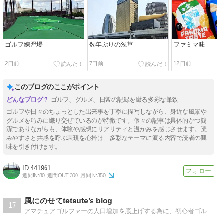
ゴルフ練習場
数年ぶりの浅草
ファミマ味
2日前
7日前
12日前
このブログのここがポイント
ゴルフ、グルメ、日常の記録を綴る多彩な筆致
ゴルフや日々のちょっとした出来事を丁寧に描写しながら、身近な風景や
グルメを巧みに織り交ぜているのが特徴です。個々の記事は具体的かつ簡
潔でありながらも、体験や感想にリアリティと温かみを感じさせます。読
みやすさと共感を呼ぶ表現を心掛け、多彩なテーマに渡る内容で読者の興
味を引き付けます。
441961
週間IN:
80
週間OUT:
300
月間IN:
350
風にのせてtetsute’s blog
17
アマチュアゴルファーの人口増加を底上げする為に、初心者ゴルファーの「ゴルフのスキルアップ」を応援するブログです私のスキル（引き出し）を全て公開し、ゴルフの疑問に「わかる範囲」でお答えしたいと思います