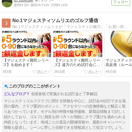
1806398
6
週間IN:
320
週間OUT:
630
月間IN:
1420
No.1マジェスティソムリエのゴルフ通信
3
No.1マジェスティソムリエが「マジェスティの魅力」「お買い得情報」「ゴルフ上達法」等、情報発信しています。
【マジェスティ難民シリー
【マジェスティ難民シリー
マジェスティ
ズ】を始めます！
ズ】遠方のため試打会に来
高反発（ルー
れない方へ！
か？という質
8日前
34日前
44日前
ます！
このブログのここがポイント
全国各地で実施される試打会と丁寧解説
マジェスティゴルフクラブに関する情報を中心に、試打会や試打できる場
所の案内、クラブ選択のポイント、アクセサリーの交換情報など幅広く取
りあつかっています。モデル別の特徴や販売価格、新製品情報まで詳しく
紹介しており、ゴルフに熱意を持つ方々が気軽にクラブ選びを進められる
内容となっています。地域ごとの直近の開催情報や、最新のキャンペーン
情報も提供し、シーンに即した信頼できる情報源として役立つでしょう。