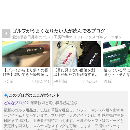
ゴルフがうまくなりたい人が読んでるブログ
4
愛知県春日井市のゴルフ工房Reflex リフレックスゴルフ エポン正規取扱店
【プレイからより多くの喜
【目に見えない価値を創
迷っている間
びを】磨いてきた経験値を
出】秘めた力を刺激する武
まう・・そん
最大限に引き出す武器！
器！
です！
17分前
24時間前
2日前
このブログのここがポイント
革新技術と高い操作感を追求
最新のゴルフ用品は、伝統と革新が融合し、パフォーマンスを引き出すキ
ーアイテムとなっています。ブリヂストンのアイアンは、打感や操作性を
極限まで追求し、上級者の期待に応えます。三菱のシャフトはスピードと
安定性を両立し、スムーズなスイングを可能にします。三浦のパターは、