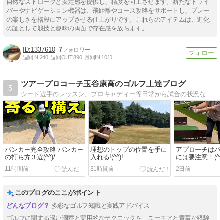
自然なストロークと安定感を提供し、精度を向上させます。新たなドライ
バーやナビゲーション機器は、飛距離やコース攻略をサポートし、プレー
の楽しさを格段にアップさせる仕上がりです。これらのアイテムは、進化
の証として競技と趣味の両面で存在感を放ちます。
1337610
7
週間IN:
240
週間OUT:
890
月間IN:
1010
ツアープロコーチ玉谷康高のゴルフ上達ブログ
5
シード選手のレッスン、プロキャディー等日常から試合の状況などを普段見れない角度から日記にしました
バンカー完全攻略 バンカー
理想のトップの位置を手に
アプローチは
の打ち方３選(^^)/
入れる!(^^)!
には要注意！(^^
11時間前
31時間前
2日前
このブログのここがポイント
多彩なゴルフ知識と実践アドバイス
ゴルフに関する深い洞察と実用的なテクニックを、ユーモアと豊富な経験