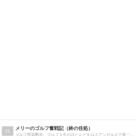
メリーのゴルフ奮戦記（終の住処）
21
ゴルフ歴30数年。ゴルフ人生のほとんどをロスアンゼルスで過ごし、ようやく日本のゴルフに慣れて来たところ。好きなコースは稚内カントリークラブと根室ゴルフクラブ。