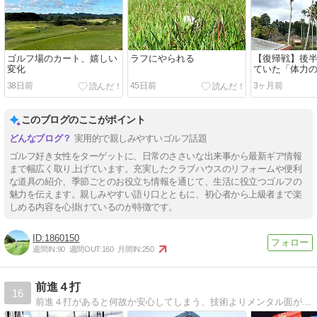
ゴルフ場のカート、嬉しい
ラフにやられる
【復帰戦】後
変化
ていた「体力
38日前
45日前
3ヶ月前
このブログのここがポイント
実用的で親しみやすいゴルフ話題
ゴルフ好き女性をターゲットに、日常のささいな出来事から最新ギア情報
まで幅広く取り上げています。充実したクラブハウスのリフォームや便利
な道具の紹介、季節ごとのお役立ち情報を通じて、生活に役立つゴルフの
魅力を伝えます。親しみやすい語り口とともに、初心者から上級者まで楽
しめる内容を心掛けているのが特徴です。
1860150
週間IN:
90
週間OUT:
160
月間IN:
250
前進４打
16
前進４打があると何故か安心してしまう、技術よりメンタル面が課題な気まぐれゴルファー