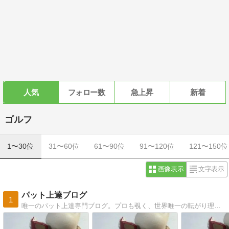
人気
フォロー数
急上昇
新着
ゴルフ
1〜30位
31〜60位
61〜90位
91〜120位
121〜150位
画像表示
文字表示
パット上達ブログ
1
唯一のパット上達専門ブログ。プロも覗く、世界唯一の転がり理論。上達のヒントを満載。