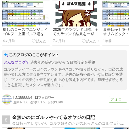
癒しのコースでエンジョイ
2026年のラウンド目標、全
最長15ヶ月振
ゴルフ！上里ゴルフ場を攻
てのラウンド結果を一挙公
オリムピック
略！ラウンド報告(2026-04-
開しています！
賀ゴルフコー
4ヶ月前
7ヶ月前
1年前
18)
ウンド報告(2025-
このブログのここがポイント
過去年の反省と緩やかな目標設定を重視
ゴルフプレイヤーの日々のラウンドやスコアを振り返りながら、自己の成
長や楽しみ方に焦点を当てています。過去の反省や緩やかな目標設定を通
じ、プレイの気楽さや長期的な向上心を伝える内容です。無理せず続ける
ことを意識したスタンスが魅力です。
1998854
11
週間IN:
180
週間OUT:
50
月間IN:
840
金無いのにゴルフやってるオヤジの日記
8
金は持っていないが、ゴルフ好きのただのおっさんのゴルフ日記です。