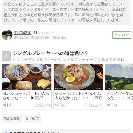
を交えて伝えることに重きを置いています。初心者から上級者まで、スイ
ングのコツやメンタルケア、コースマナーまで幅広くカバーし、読めば自
然と技術と心構えが整う投稿が特徴です。常に新鮮な情報と気づきを届
け、ゴルフ場での一歩先を目指すプレイヤーの育成を目指しています。
734210
11
週間IN:
220
週間OUT:
900
月間IN:
900
シングルプレーヤーへの道は遠い？
6
サラリーマンゴルファーがシングルプレーヤーになるまでの過程を記録します。
またショートパットが入ら
ショートパットがぜんぜん
ドライバーでO
なかった・・・ in 宍戸
入らなかった・・・ in 宍戸
った・・・ in
8日前
14日前
18日前
#資産運用
#ゴルフ