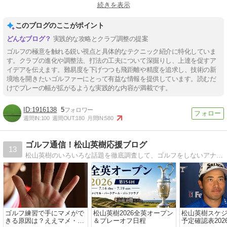
続きを表示
#夏ラフの攻略法
#クラブセッティング
#ドライバーの選び方
このブログのここがポイント
実践的な攻略とクラブ調整の提案
ゴルフの極意を触れる鋭い視点と具体的なテクニック紹介に特化していま
す。クラブの進化や調整法、打法の工夫について深掘りし、上達を促すア
イデアを伝えます。難易度を下げつつも飛距離や精度を追求し、技術の新
境地を開きたいゴルファーにとって有益な情報を提供しています。読むだ
けでプレーの幅が拡がるような実践的な内容が満載です。
1916138
5
週間IN:
100
週間OUT:
180
月間IN:
580
ゴルフ通信！松山英樹応援ブログ
13
松山英樹のいろいろな話題を徹底調査して、ゴルフをしないアナタにも、初心者のアナタにも、チョットだれかに話したくなるようなそんな応援ブログにしたいと思っています。
ゴルフ練習で手にマメがで
松山英樹2026全英オープン
松山英樹スケ
きる原因は？ええマメ・わ
＆プレーオフ日程
予定確認表2026