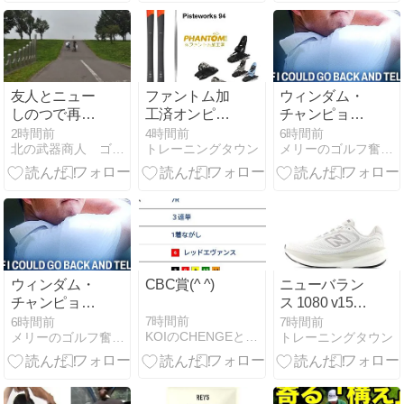
すめ5選
すめ5選
友人とニュー
ファントム加
ウィンダム・
しのつで再戦
工済オンピス
チャンピョン
へ･･･途中、雨
テ対応オール
シップ3日目
2時間前
4時間前
6時間前
北の武器商人 ゴルフ上達への道
トレーニングタウン
メリーのゴルフ奮戦記（終の住処）
に降られるが
マウンテンス
完走
キーセット
ウィンダム・
CBC賞(^ ^)
ニューバラン
チャンピョン
ス 1080 v15
シップ3日目
W10809DL 快
7時間前
6時間前
7時間前
KOIのCHENGEとCHALLENGEはCOOL!
メリーのゴルフ奮戦記（終の住処）
トレーニングタウン
適ランニング
シューズ