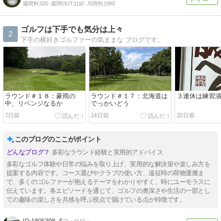
週間IN:
530
週間OUT:
1110
月間IN:
1990
ゴルフは下手でも気分は上々
2
下手の横好きゴルファーの気ままな ブログです。
ラウンド＃１８：豪雨の
ラウンド＃１７：北海道は
３連休は練習
中、リベンジなるか
でっかいどう
7日前
14日前
20日前
このブログのここがポイント
多彩なラウンド経験と実用的アドバイス
多彩なゴルフ体験や日常の悩みを取り上げ、実用的な解決策や楽しみ方を
提案する内容です。コース選びやクラブの使い方、遠征時の荷物運搬ま
で、多くのゴルファーが抱えるテーマをわかりやすく、時にユーモラスに
伝えています。各エピソードを通じて、ゴルフの奥深さや生活の一部とし
ての趣味の楽しさを共感を呼ぶ視点で届けている点が特徴です。