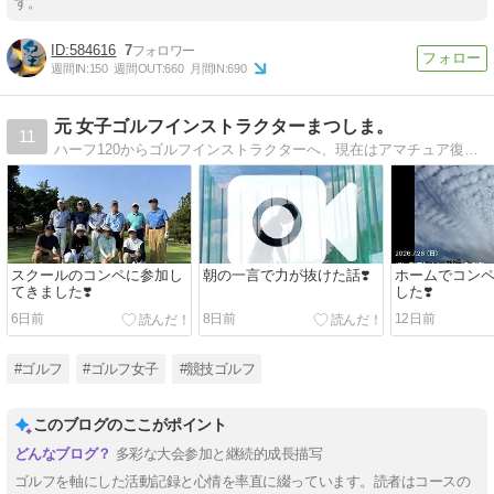
す。
584616
7
週間IN:
150
週間OUT:
660
月間IN:
690
元 女子ゴルフインストラクターまつしま。
11
ハーフ120からゴルフインストラクターへ、現在はアマチュア復帰し、アマチュア競技復活したまつしま。の奮闘記です。
スクールのコンペに参加し
朝の一言で力が抜けた話❣️
ホームでコン
てきました❣️
した❣️
6日前
8日前
12日前
#ゴルフ
#ゴルフ女子
#競技ゴルフ
このブログのここがポイント
多彩な大会参加と継続的成長描写
ゴルフを軸にした活動記録と心情を率直に綴っています。読者はコースの