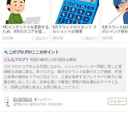
HCインデックスを更新する
6月ラウンドのスタッツ フ
6月ラウンド結
ため、6月のスコアを提出
ルショットが崩壊
のシャンク病
する
21日前
28日前
33日前
このブログのここがポイント
長期の練習と試行錯誤を継続
ゴルフのスコア向上を目指しながら、シャンクやバンカー問題に苦しむ実
体験を詳細に綴る。本ブログは、毎月のラウンド結果やスコア推移、対策
と改善の過程をリアルに伝えつつ、上達を追求するプレイヤーの努力と葛
藤を映し出している。全体を通じて練習と実戦の積み重ねがテーマとな
り、読者は共感と励ましを受け取ることだろう。
2078213
4
週間IN:
170
週間OUT:
90
月間IN:
830