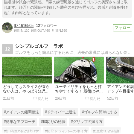
臨場感や試合の緊張感、日常の練習風景を通じてゴルフの奥深さを感じ取
れます。師匠との関係や獲得した勝利の喜びも描かれ、共感と刺激を呼び
起こす内容となっています。
1616505
12
週間IN:
120
週間OUT:
460
月間IN:
390
シンプルゴルフ ラボ
12
ゴルフをもっと簡単にするために、過去の常識には縛られない新発想のアイディアを提案しています。
どうしてもスライスが直ら
ユーティリティをもっと打
アイアンの鉛
ない人は、やっぱり短尺ド
ちやすくする！ 最後はやっ
アップを目指す
ライバー！！ 常識破りのセ
ぱり鉛のテープで微調整！
振り方にピッ
21日前
26日前
52日前
ッティングを紹介！
る調整法を紹
#アイアンの鉛調整法
#ドライバー上達法
#ゴルフを簡単にする
#簡単なアプローチ
#90切りの秘訣
#グリップの握り方
#新発想の鉛の貼り方
#短尺ドライバーの作り方
#100切りの秘訣