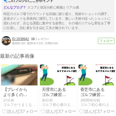
このブログのここがポイント
スコアと状況分析に根拠とリアル感
特定のゴルフ場でのラウンドを詳細に振り返り、気候やショットの調子、
反省ポイントを具体的に描写しています。激しい天候や誤ったショットに
惑わされず、次なる課題に集中する姿勢と、その場のリアルな変化を丁寧
に伝達し、読む者を引き込む工夫が施されています。
2038942
16
週間IN:
200
週間OUT:
220
月間IN:
920
最新の記事画像
【プレイから
天理市にある
香芝市にある
より多くの喜
ゴルフ練習場
ゴルフ練習場
びを】磨いて
(打ちっぱな
(打ちっぱな
17分前
30分前
1時間40分前
ゴルフがうまくなりたい人が読んでるブログ
ゴルフ初心者の上達ナビ
ゴルフ初心者の上達ナビ
きた経験値を
し・シュミレ
し・シュミレ
最大限に引き
ーションゴル
ーションゴル
出す武器！
フ)の安いおす
フ)の安いおす