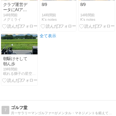
クラブ運営デ
8/9
8/9
ータにAIアシ
スタント登
14時間前
14時間前
14時間前
K's notes
K's notes
メグミライ
場、会員サー
ビスはどう変
わるか
全て表示
朝駆けそして
朝ん歩
19時間前
眠れる獅子の星空ブログ
ゴルフ堂
7
月一サラリーマンゴルファーがメンタル・マネジメントを鍛えてスコア向上を目指します。