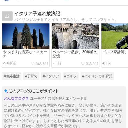
イタリア子連れ放浪記
22
バイリンガル子育てとイタリア暮らし。そしてゴルフな日々。
やっぱりお洒落なトスカー
ペルージャ散歩、30年前の
ゴルフ家計簿
ナ
記憶
29時間前
2日前
4日前
#海外生活
#子育て
#イタリア
#ゴルフ
#バイリンガル育児
このブログのここがポイント
ユーモアと共感を呼ぶエピソード集
今日の出来事やささやかな体験を巧みに描き、笑いや驚き、温かさを読者
に届けるのが特色です。様々な日常の場面を通じて、誰もが共感できる瞬
間や気づきのポイントを交え、リージョンや文化の垣根を超えた魅力的な
物語に仕上げています。ちょっとした出来事の中にある人生の彩りを感じ
させつつ、軽やかに読める文章構成が特徴です。