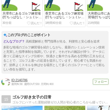
天理市にあるゴルフ練習場
香芝市にあるゴルフ練習場
大和郡山市に
(打ちっぱなし・シュミレー
(打ちっぱなし・シュミレー
習場(打ちっぱ
ションゴルフ)の安いおすす
ションゴルフ)の安いおすす
レーションゴル
30分前
1時間40分前
21時間前
め5選
め5選
すすめ5選
このブログのここがポイント
高精度解析と専門指導が光る、利便性と安心感を追求
多彩な地域のゴルフ練習場を紹介しながら、最新のシミュレーション技術
と充実した指導体制を強調しています。それぞれの施設が持つ、データに
基づく正確なスイング分析や、快適さと集中力を高める空間の工夫を伝え
ることで、ゴルフ上達への近道を提示しています。初心者でも気後れせ
ず、効率よくスキルを伸ばせる場所として多くのゴルファーにとって頼も
しい存在を描写します。
2140786
週間IN:
90
週間OUT:
530
月間IN:
400
ゴルフ好き女子の日常
15
ゴルフにハマった運動経験ゼロ人間が初心者のころから綴っているブログです。ベストは94。ゆっくりペースでスコアを更新しています。ラウンド、練習、ゴルフファッションを清く美しく楽しむことがモットーの美容好きゴルファー。