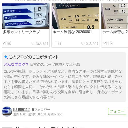
多摩カントリークラブ
ホーム練習な 20260801
ホーム練習な 20
2日前
8日前
22日前
このブログのここがポイント
日常のスポーツ体験と交流記録
ゴルフや観戦、ボランティア活動など、多彩なスポーツに関する実践的な
記録が中心です。身近な練習やイベントに焦点をあて、躍動感と親しみや
すさを兼ね備えた文章で綴られています。読者にとって共感と気づきをも
たらす瞬間を大切に、それぞれの活動の魅力をダイレクトに伝えることを
意識しています。日常の楽しみや交流を自然に引き出し、身近なスポーツ
の楽しさを堪能できる内容です。
986112
6
週間IN:
60
週間OUT:
168
月間IN:
256