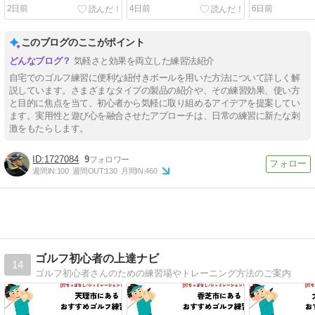
るいマメの見分け方と早く
新】最新版
2日前
4日前
6日前
治す方法！
このブログのここがポイント
気軽さと効果を両立した練習法紹介
自宅でのゴルフ練習に便利な紐付きボールを用いた方法について詳しく解
説しています。さまざまなタイプの製品の紹介や、その練習効果、使い方
と目的に焦点を当て、初心者から気軽に取り組めるアイデアを提案してい
ます。実用性と遊び心を融合させたアプローチは、日常の練習に新たな刺
激をもたらします。
1727084
9
週間IN:
100
週間OUT:
130
月間IN:
460
ゴルフ初心者の上達ナビ
14
ゴルフ初心者さんのための練習場やトレーニング方法のご案内