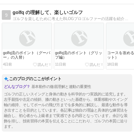
golfq の理解して、楽しいゴルフ
9
ゴルフを楽しむために考えたBLOGプロゴルファーの活躍を紹介したり、簡単なゴルフアドバイスをしています。
golfq流のポイント（グーパ
golfq流のポイント（グリッ
コースを攻め
ー」の入替）
プ編）
ット）
4日前
11日前
18日前
このブログのここがポイント
基本動作の徹底理解と連動の重要性
ゴルフの正しいスイングと身体の動きを科学的かつ実践的に追究します。
左手親指や左足の傾斜、膝の動きといった基礎から、体重移動やスイング
軸の維持、そしてボールの飛び方までを多角的に解説し、最適な動作を導
き出すことを目的としています。各記事は独自の理論と具体的な練習法を
融合し、初心者から上級者まで実感できる内容となっています。余計な装
飾を排し、技術習得の本質を伝えることにこだわり、ゴルフの本質に迫り
ます。