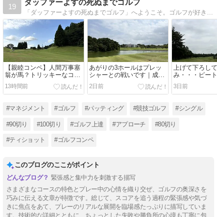
ダッファーよすの死ぬまでゴルフ
19
「ダッファーよすの死ぬまでゴルフ」へようこそ。ゴルフが好きすぎるダッファー（下手の横好き）のよすです。ラウンドの振り返りを中心に、ゴルフ初心者の方に役に立つかもしれない私の気づきを記録してます。
【親睦コンペ】人間万事塞
あがりの3ホールはプレッ
上げて下ろし
翁が馬？トリッキーなコー
シャーとの戦いです｜成田
み・・・ピー
スに結果は予測不能！｜ベ
ヒルズカントリークラブ
しませてくれ
13時間前
2日前
3日前
ルセルバカントリークラブ
（その４）
成田ヒルズカ
市原コース（その１）
ブ（その３）
#マネジメント
#ゴルフ
#パッティング
#競技ゴルフ
#シングル
#90切り
#100切り
#ゴルフ上達
#アプローチ
#80切り
#ティショット
#ゴルフコンペ
このブログのここがポイント
緊張感と集中力を刺激する描写
さまざまなコースの特色とプレー中の心情を織り交ぜ、ゴルフの奥深さを
巧みに伝える文章が特徴です。総じて、スコアを追う過程の緊張感や気づ
きに焦点をあて、プレーのリアルな展開を臨場感たっぷりに描写していま
す。技術的な詳細とともに、ちょっとした失敗や勝負所の心境も丁寧に包