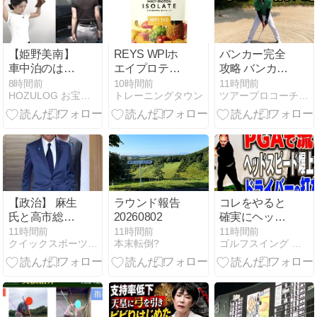
【姫野美南】
REYS WPIホ
バンカー完全
車中泊のはず
エイプロテイ
攻略 バンカー
がピタパンが
ンアイソレー
の打ち方３選
8時間前
10時間前
11時間前
HOZULOG お宝〇像と気になるニュース
トレーニングタウン
ツアープロコーチ玉谷康高のゴルフ上達ブログ
エグすぎるｗ
トを客観レビ
(^^)/
ｗ仰向け＆土
ュー
手もくっきり
で視聴率爆上
がり中！【動
画あり】
【政治】 麻生
ラウンド報告
コレをやると
氏と高市総理
20260802
確実にヘッド
の失敗 愛子天
スピードが速
11時間前
11時間前
11時間前
クイックスポーツNEWS
本末転倒?
ゴルフスイング 動画レッスン
皇人気を読み
くなってドラ
間違え
イバーが飛
ぶ！プロも実
践する”あるプ
ログラム”をご
紹介！