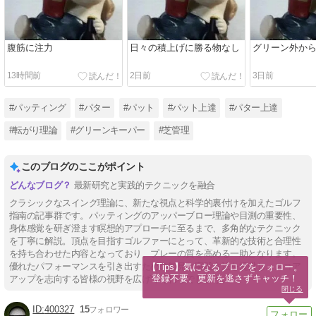
腹筋に注力
日々の積上げに勝る物なし
グリーン外か
13時間前
2日前
3日前
#パッティング
#パター
#パット
#パット上達
#パター上達
#転がり理論
#グリーンキーパー
#芝管理
このブログのここがポイント
最新研究と実践的テクニックを融合
クラシックなスイング理論に、新たな視点と科学的裏付けを加えたゴルフ
指南の記事群です。パッティングのアッパーブロー理論や目測の重要性、
身体感覚を研ぎ澄ます瞑想的アプローチに至るまで、多角的なテクニック
を丁寧に解説。頂点を目指すゴルファーにとって、革新的な技術と合理性
を持ち合わせた内容となっており、プレーの質を高める一助となります。
優れたパフォーマンスを引き出すための知見と実践方法を提供し、スコア
【Tips】気になるブログをフォロー。

登録不要。更新を逃さずキャッチ！
アップを志向する皆様の視野を広げてくれるでしょう。
閉じる
400327
15