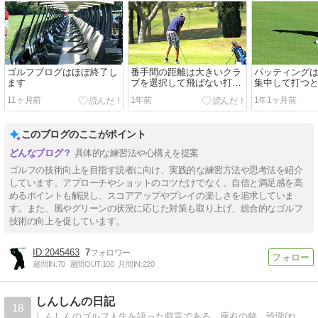
ゴルフブログはほぼ終了し
番手間の距離は大きいクラ
パッティング
ます
ブを選択して飛ばない打ち
集中して打つ
方をする
11ヶ月前
1年前
1年1ヶ月前
このブログのここがポイント
具体的な練習法や心構えを提案
ゴルフの技術向上を目指す読者に向け、実践的な練習方法や思考法を紹介
しています。アプローチやショットのコツだけでなく、自信と満足感を高
めるポイントも解説し、スコアアップやプレイの楽しさを追求していま
す。また、風やグリーンの状況に応じた対策も取り上げ、総合的なゴルフ
技術の向上を促しています。
2045463
7
週間IN:
70
週間OUT:
100
月間IN:
220
しんしんの日記
18
しんしんのゴルフ人生を語った戯言である。座右の銘 玲瓏(れいろう ） with MINI Cooper