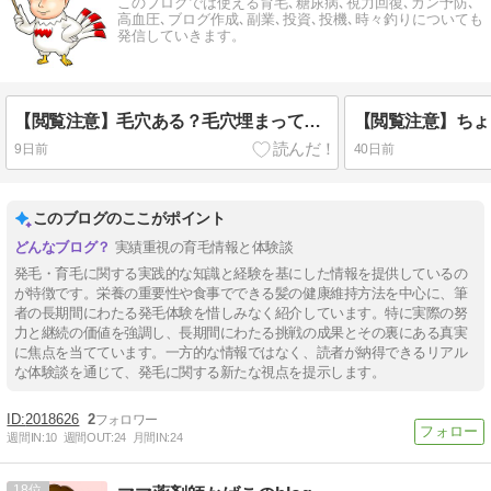
このブログでは使える育毛､糖尿病､視力回復､ガン予防､
高血圧､ブログ作成､副業､投資､投機､時々釣りについても
発信していきます。
【閲覧注意】毛穴ある？毛穴埋まってない？なら毛は生えて来るよ！
9日前
40日前
このブログのここがポイント
実績重視の育毛情報と体験談
発毛・育毛に関する実践的な知識と経験を基にした情報を提供しているの
が特徴です。栄養の重要性や食事でできる髪の健康維持方法を中心に、筆
者の長期間にわたる発毛体験を惜しみなく紹介しています。特に実際の努
力と継続の価値を強調し、長期間にわたる挑戦の成果とその裏にある真実
に焦点を当てています。一方的な情報ではなく、読者が納得できるリアル
な体験談を通じて、発毛に関する新たな視点を提示します。
2018626
2
週間IN:
10
週間OUT:
24
月間IN:
24
18