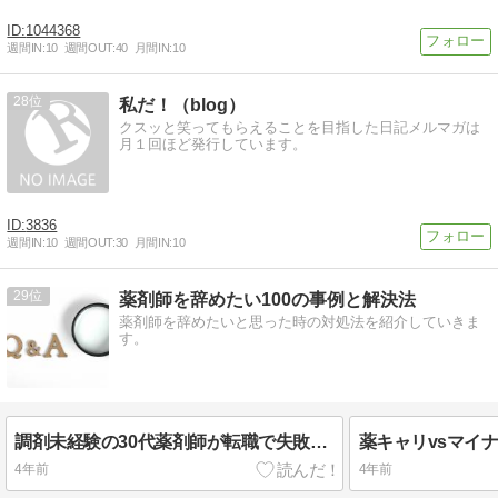
1044368
週間IN:
10
週間OUT:
40
月間IN:
10
28
私だ！（blog）
クスッと笑ってもらえることを目指した日記メルマガは
月１回ほど発行しています。
3836
週間IN:
10
週間OUT:
30
月間IN:
10
29
薬剤師を辞めたい100の事例と解決法
薬剤師を辞めたいと思った時の対処法を紹介していきま
す。
調剤未経験の30代薬剤師が転職で失敗する４つの理由
4年前
4年前