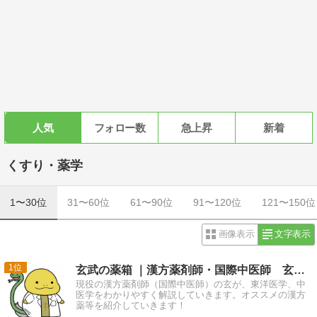
人気
フォロー数
急上昇
新着
くすり・薬学
1〜30位
31〜60位
61〜90位
91〜120位
121〜150位
画像表示
文字表示
1
玄武の薬箱 ｜漢方薬剤師・国際中医師 玄の漢方ブログ
現役の漢方薬剤師（国際中医師）の玄が、東洋医学、中
医学をわかりやすく解説していきます。オススメの漢方
薬等を紹介していきます！