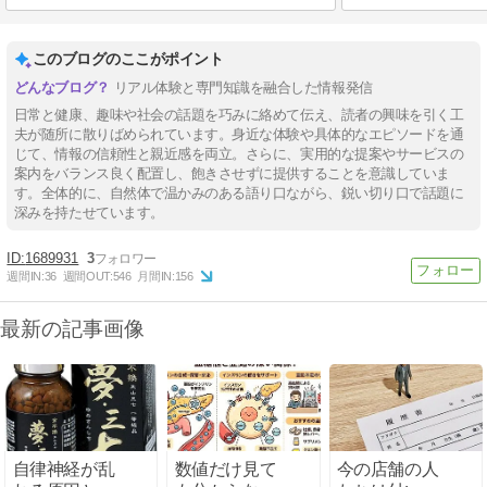
このブログのここがポイント
リアル体験と専門知識を融合した情報発信
日常と健康、趣味や社会の話題を巧みに絡めて伝え、読者の興味を引く工
夫が随所に散りばめられています。身近な体験や具体的なエピソードを通
じて、情報の信頼性と親近感を両立。さらに、実用的な提案やサービスの
案内をバランス良く配置し、飽きさせずに提供することを意識していま
す。全体的に、自然体で温かみのある語り口ながら、鋭い切り口で話題に
深みを持たせています。
1689931
3
週間IN:
36
週間OUT:
546
月間IN:
156
最新の記事画像
自律神経が乱
数値だけ見て
今の店舗の人