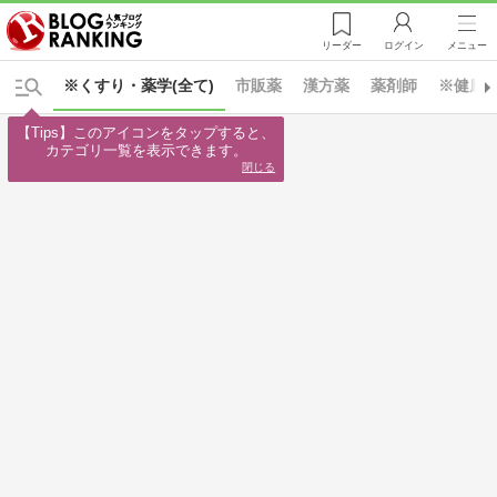
リーダー
ログイン
メニュー
※くすり・薬学(全て)
市販薬
漢方薬
薬剤師
※健康と
【Tips】このアイコンをタップすると、

カテゴリ一覧を表示できます。
閉じる