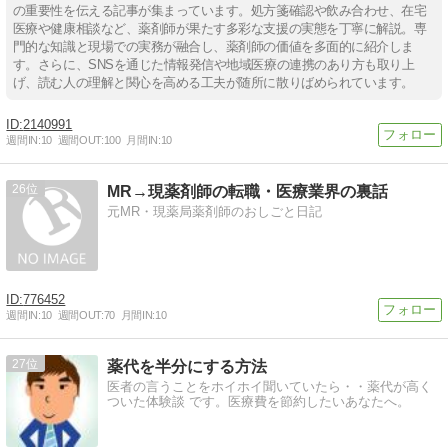
の重要性を伝える記事が集まっています。処方箋確認や飲み合わせ、在宅
医療や健康相談など、薬剤師が果たす多彩な支援の実態を丁寧に解説。専
門的な知識と現場での実務が融合し、薬剤師の価値を多面的に紹介しま
す。さらに、SNSを通じた情報発信や地域医療の連携のあり方も取り上
げ、読む人の理解と関心を高める工夫が随所に散りばめられています。
2140991
週間IN:
10
週間OUT:
100
月間IN:
10
26
MR→現薬剤師の転職・医療業界の裏話
元MR・現薬局薬剤師のおしごと日記
776452
週間IN:
10
週間OUT:
70
月間IN:
10
27
薬代を半分にする方法
医者の言うことをホイホイ聞いていたら・・薬代が高く
ついた体験談 です。医療費を節約したいあなたへ。