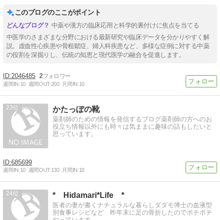
このブログのここがポイント
中薬や漢方の臨床応用と科学的裏付けに焦点を当てる
中医学のさまざまな分野における最新研究や臨床データを分かりやすく解
説。虚血性心疾患や骨粗鬆症、婦人科疾患など、多様な症例に対する中薬
の役割を深掘りし、伝統の知恵と現代医学の融合を促進します。
2046485
2
週間IN:
10
週間OUT:
200
月間IN:
10
23
かたっぽの靴
薬剤師のための情報を発信するブログ薬剤師の方へのお
役立ち情報以外にも時々は気ままに趣味の話もしたいと
思っています。
685699
週間IN:
10
週間OUT:
130
月間IN:
10
24
* Hidamari*Life *
医者の妻が書くナチュラルな暮らしダダモ博士の血液型
別食事レシピなど 昨年末に足の骨折したのでボチボチ
やっています