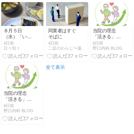
ではない禁忌
薬のスクリー
ニング」「対
症療法・カク
テル療法の適
８月５日
同業者はすぐ
当院の理念
正使用」「画
（水）「いつ
そばに
「活きる」を
期的な新薬・
もの健康習慣
極めるお手伝
4日前
4日前
6日前
DDSの動向」
日々坦々
二足のわらじ〜薬剤師×キャリアコンサルタント〜
野口内科 BLOG
をコツコツ継
い
の3つの軸か
続！筋肉量ア
ら整理しま
ップと内臓脂
す。
肪レベル改善
全て表示
が嬉しい一
日」
当院の理念
「活きる」を
極めるお手伝
6日前
野口内科 BLOG
い