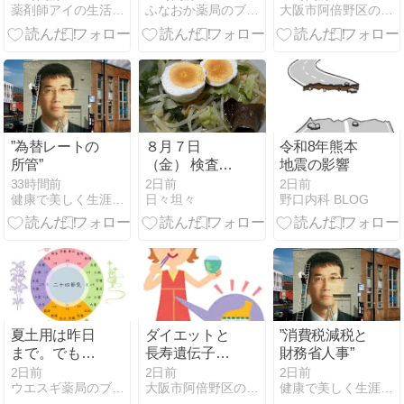
薬剤師アイの生活日誌
ふなおか薬局のブタ店長ブログ
大阪市阿倍野区の漢方薬舗 長春堂ブログ
い！？体内で
「２つのこ
大量発生する
と」
「活性酸素」
と緊急ケア
”為替レートの
８月７日
令和8年熊本
所管”
（金） 検査前
地震の影響
日は無理をせ
33時間前
2日前
2日前
健康で美しく生涯現役ブログ
日々坦々
野口内科 BLOG
ず体調第一。
穏やかに過ご
した安心の一
日
夏土用は昨日
ダイエットと
”消費税減税と
まで。でも夏
長寿遺伝子
財務省人事”
バテはここか
（サーチュイ
2日前
2日前
2日前
ウエスギ薬局のブログ
大阪市阿倍野区の漢方薬舗 長春堂ブログ
健康で美しく生涯現役ブログ
らが本番！薬
ン遺伝子）