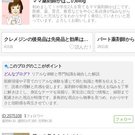
ママ薬剤師かばこのblog
初めまして！小学生2人を育てるママ薬剤師かばこです。
医療、薬、育児、教育などを中心に私自身が悩みながら
解決した方法などをわかりやすく発信していきたいと思
っています。よろしくお願いします。
クレメジンの後発品は先発品と効果は同じ？詳しく調べてみました！
4日前
29日前
このブログのここがポイント
リアルな体験と専門知識を融合した解説
医療現場や子育てのリアルな体験を通じて得た知識と考察を伝えること
で、読者の理解と共感を促します。薬剤師や親御さんが抱える悩みを丁寧
に解きほぐし、身近なテーマを深掘り。実生活に役立つ情報と、細部まで
配慮された視点が特徴です。多角的な視点から物事を見つめ、わかりやす
さと信頼感を両立させています。
2075108
1
週間IN:
10
週間OUT:
190
月間IN:
20