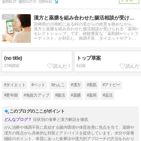
週間IN:
27
週間OUT:
72
月間IN:
81
12
漢方と薬膳を組み合わせた腸活相談が受けられる薬局/ほどよい堂
宮崎県の川南町にある峠の里からの絶景を眺めながら、
漢方と薬膳を組み合わせた腸活相談が受けられる「薬局×
セレクトショップ」です。経験豊富な「薬剤師×ペットフ
ーディスト」が対応し、体調不良、ダイエットやアトピ
ーなどの悩みにも親身に対応します。
(no title)
トップ草案
27時間前
6日前
#ダイエット
#ペット
#わんこ
#漢方
#美肌
#アトピー
#更年期
#免疫力アップ
#腸活
#薬膳
#薬局
#温活
このブログのここがポイント
症状別の食事と漢方解説を徹底
がん治療や体調不良に直結する腸内環境や体質改善に焦点を当て、薬膳や
漢方の視点から具体的な対策とアドバイスを提供しています。水分や栄養
補給のポイント、体質にあった食事法や漢方的アプローチの方法をわかり