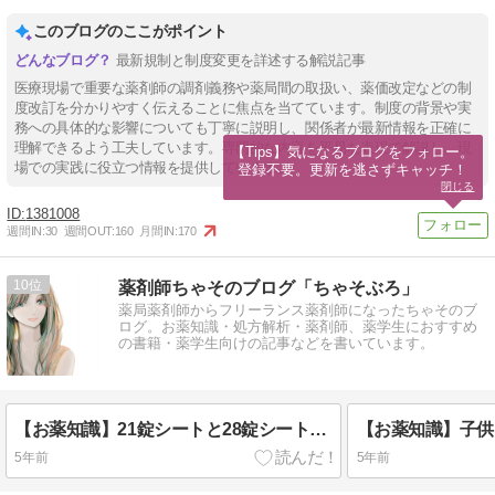
このブログのここがポイント
最新規制と制度変更を詳述する解説記事
医療現場で重要な薬剤師の調剤義務や薬局間の取扱い、薬価改定などの制
度改訂を分かりやすく伝えることに焦点を当てています。制度の背景や実
務への具体的な影響についても丁寧に説明し、関係者が最新情報を正確に
理解できるよう工夫しています。専門的な内容を平易な表現で解説し、現
【Tips】気になるブログをフォロー。

場での実践に役立つ情報を提供しています。
登録不要。更新を逃さずキャッチ！
閉じる
1381008
週間IN:
30
週間OUT:
160
月間IN:
170
10
薬剤師ちゃそのブログ「ちゃそぶろ」
薬局薬剤師からフリーランス薬剤師になったちゃそのブ
ログ。お薬知識・処方解析・薬剤師、薬学生におすすめ
の書籍・薬学生向けの記事などを書いています。
【お薬知識】21錠シートと28錠シートの存在する「ジェミーナ」の使い分けを見る
5年前
5年前