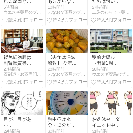
れる原因と
も分からな
たちは付いて
は？現代人に
い！糖尿病と
来てくれます
5時間前
10時間前
27時間前
ウエスギ薬局のブログ
ふなおか薬局のブタ店長ブログ
二足のわらじ〜薬剤師×キャリアコンサルタント〜
増えている不
【亜鉛】の意
か？
調と整えるた
外な関係と、
めの生活習
ふなおか薬局
慣・漢方の考
のカウンセリ
え方
ング
褐色細胞腫は
【去年は津波
駅前大橋ルー
副腎髄質等か
警報】 今年は
ト開業1周年
らカテコール
大丈夫です
企画「１周年
27時間前
28時間前
28時間前
薬剤師・お薬専門ブログ (yaku7.jp)
ふなおか薬局のブタ店長ブログ
ウエスギ薬局のブログ
アミンが過剰
が・・・ 梅干
企画電車」が
分泌される腫
しを天日に干
見られるのは
瘍で、薬学的
します。ふな
明日まで
観点からは術
おか薬局
前管理におけ
るα遮断薬の
先行投与が絶
対的原則で
目が、目があ
熱中症は水
お盆休み、ダ
す。
っ…
分・塩分だけ
イエット中気
じゃ防げな
をつけたい
29時間前
30時間前
31時間前