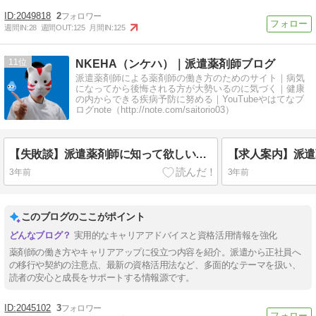
2049818
2
週間IN:
28
週間OUT:
125
月間IN:
125
11
NKEHA（ンケハ）｜派遣薬剤師ブログ
派遣薬剤師による薬剤師の働き方のためのサイト｜病気
になってから後悔される方が大勢いるのに気づく｜健康
の内からできる疾病予防に努める｜YouTubeやはてなブ
ログnote（http://note.com/saitorio03）
【失敗談】派遣薬剤師に知って欲しい賃貸契約の注意点【契約更新のタイミングで無職！？】
3年前
3年前
このブログのここがポイント
実用的なキャリアアドバイスと資格活用情報を強化
薬剤師の働き方やキャリアアップに役立つ内容を紹介。派遣から正社員へ
の移行や契約の注意点、最新の資格活用法など、多面的なテーマを扱い、
読者の安心と成長をサポートする情報源です。
2045102
3