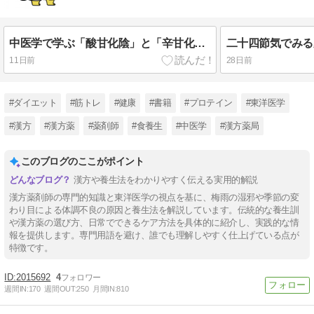
中医学で学ぶ「酸甘化陰」と「辛甘化陽」｜味の組み合わせに込められた養生の知恵
11日前
28日前
#ダイエット
#筋トレ
#健康
#書籍
#プロテイン
#東洋医学
#漢方
#漢方薬
#薬剤師
#食養生
#中医学
#漢方薬局
このブログのここがポイント
漢方や養生法をわかりやすく伝える実用的解説
漢方薬剤師の専門的知識と東洋医学の視点を基に、梅雨の湿邪や季節の変
わり目による体調不良の原因と養生法を解説しています。伝統的な養生訓
や漢方薬の選び方、日常でできるケア方法を具体的に紹介し、実践的な情
報を提供します。専門用語を避け、誰でも理解しやすく仕上げている点が
特徴です。
2015692
4
週間IN:
170
週間OUT:
250
月間IN:
810