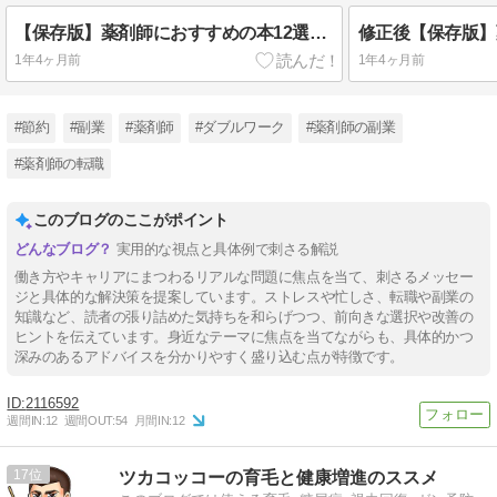
【保存版】薬剤師におすすめの本12選｜新人・病院勤務まで役立つキャリア本を厳選
1年4ヶ月前
1年4ヶ月前
#節約
#副業
#薬剤師
#ダブルワーク
#薬剤師の副業
#薬剤師の転職
このブログのここがポイント
実用的な視点と具体例で刺さる解説
働き方やキャリアにまつわるリアルな問題に焦点を当て、刺さるメッセー
ジと具体的な解決策を提案しています。ストレスや忙しさ、転職や副業の
知識など、読者の張り詰めた気持ちを和らげつつ、前向きな選択や改善の
ヒントを伝えています。身近なテーマに焦点を当てながらも、具体的かつ
深みのあるアドバイスを分かりやすく盛り込む点が特徴です。
2116592
週間IN:
12
週間OUT:
54
月間IN:
12
17
ツカコッコーの育毛と健康増進のススメ