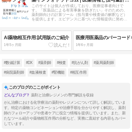
このサイトは個人が作成しており、医療従事者向けで
す。「医薬品による有害事象を防ぎたい」そのための、
薬剤師向けの計算ツール（投与量や検査値の解釈など）
を提供します。エビデンスに基づいた情報提供に努め、
正確な情報をお届けできるよう努力します。
AI薬物相互作用:試用版のご紹介
1年5ヶ月前
1年6ヶ月前
#数値計算
#DX
#薬剤師
#検査
#抗がん剤
#薬局薬剤師
#病院薬剤師
#血液検査
#腎機能
#相互作用
このブログのここがポイント
薬剤と治療レジメンの専門解説を収録
がん治療における化学療法の薬剤やレジメンについて詳しく解説していま
す。特定の薬物コンビネーションや治療手順を分かりやすく解説し、薬剤
師のフォローアップや患者ケアに役立つ情報を提供しています。また、新
たなツール紹介や薬物相互作用の分析など、実務に直結する内容もカバー
しています。