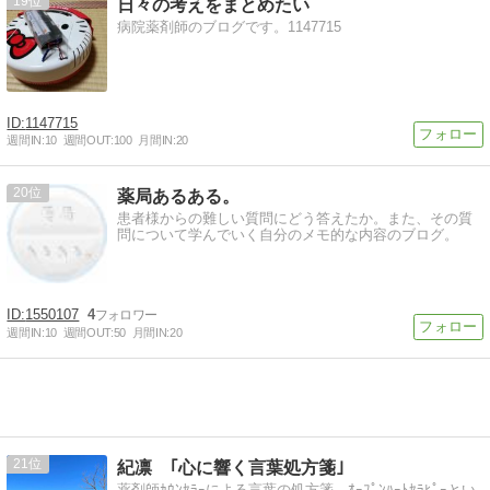
19
日々の考えをまとめたい
病院薬剤師のブログです。1147715
1147715
週間IN:
10
週間OUT:
100
月間IN:
20
20
薬局あるある。
患者様からの難しい質問にどう答えたか。また、その質
問について学んでいく自分のメモ的な内容のブログ。
1550107
4
週間IN:
10
週間OUT:
50
月間IN:
20
21
紀凛 ｢心に響く言葉処方箋｣
薬剤師ｶｳﾝｾﾗｰによる言葉の処方箋。ｵｰﾌﾟﾝﾊｰﾄｾﾗﾋﾟｰとい