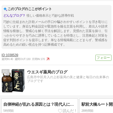
このブログのここがポイント
怪しい価格表示と巧妙な誘導作戦
巧妙に仕組まれた詐欺メールの手口や騙されやすいポイントを浮き彫りに
しています。身近な料金設定や緊急性を煽る文面を利用し、差出人や請求
情報を模倣し、警戒心を解く手法を解説します。見慣れた言葉を操り、引
っかかりやすさを巧みに誘導していることを特徴とし、注意喚起と対策を
促す判別ポイントを提示します。単なる情報掲載にとどまらず、警戒感を
高めるための鋭い視点を持つ記事構成です。
1038539
週間IN:
40
週間OUT:
130
月間IN:
170
6
ウエスギ薬局のブログ
広島市中区舟入の上杉薬局の美と健康と毎日の出来事の
ブログです
自律神経が乱れる原因とは？現代人に増えている不調と整えるための生活習慣・漢方の考え方
5時間前
28時間前