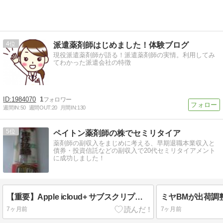
4
派遣薬剤師はじめました！体験ブログ
現役派遣薬剤師が語る！派遣薬剤師の実情。利用してみ
てわかった派遣会社の特徴
1984070
1
週間IN:
50
週間OUT:
20
月間IN:
130
5
ペイトン薬剤師の株でセミリタイア
薬剤師の副収入をまじめに考える、早期退職本業収入と
債券・投資信託などの副収入で20代セミリタイアメント
に成功しました！
【重要】Apple icloud+ サブスクリプション更新のお知らせ（今日の詐欺メール）
ミヤBMが出荷調
7ヶ月前
7ヶ月前