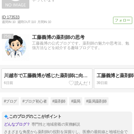
173533
週間IN:
10
週間OUT:
110
月間IN:
10
25
工藤義博の薬剤師の思考
工藤義博の公式ブログです。薬剤師の魅力や思考法、勉
強方法などを紹介する趣味ブログです。
川越市で工藤義博が感じた薬剤師に向いている人の特徴２選
6日前
39日前
#ブログ
#ブログ初心者
#薬剤師
#薬局
#薬局薬剤師
このブログのここがポイント
専門性と地域密着の実務解説
さまざまな角度から薬剤師の役割を深掘りし、医療の最前線と地域社会で