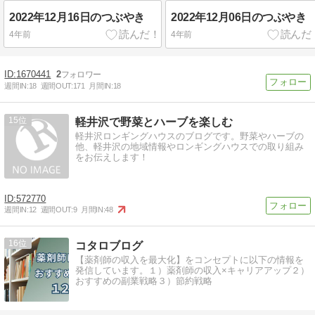
2022年12月16日のつぶやき
2022年12月06日のつぶやき
4年前
4年前
1670441
2
週間IN:
18
週間OUT:
171
月間IN:
18
15
軽井沢で野菜とハーブを楽しむ
軽井沢ロンギングハウスのブログです。野菜やハーブの
他、軽井沢の地域情報やロンギングハウスでの取り組み
をお伝えします！
572770
週間IN:
12
週間OUT:
9
月間IN:
48
16
コタロブログ
【薬剤師の収入を最大化】をコンセプトに以下の情報を
発信しています。１）薬剤師の収入×キャリアアップ２）
おすすめの副業戦略３）節約戦略