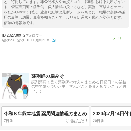
とに特化しています。非公開求人や面接のコツ、転職における判断ポイン
ト、管理薬剤師の前準備、個人情報の扱い方など、実務に直結するテーマ
をわかりやすく解説。豊富な経験と最新データをもとに、職場の裏側や採
用の裏筋も網羅。真実を知ることで、より良い選択と優れた準備を促す、
信頼の情報源です。
2027389
2
週間IN:
30
週間OUT:
70
月間IN:
180
9
薬剤師の脳みそ
調剤薬局で働く薬剤師の考えをまとめる日記日々の業務
の中で気がついた事、学んだことをまとめていこうと思
います
令和８年熊本地震 薬局関連情報のまとめ
7日前
20日前