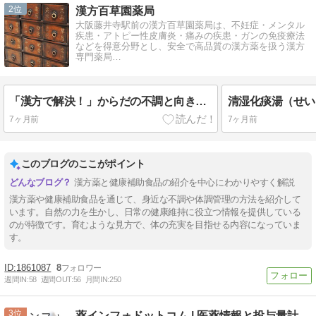
2
漢方百草園薬局
大阪藤井寺駅前の漢方百草園薬局は、不妊症・メンタル
疾患・アトピー性皮膚炎・痛みの疾患・ガンの免疫療法
などを得意分野とし、安全で高品質の漢方薬を扱う漢方
専門薬局…
「漢方で解決！」からだの不調と向き合う自然の力
清湿化痰湯（せい
7ヶ月前
7ヶ月前
このブログのここがポイント
漢方薬と健康補助食品の紹介を中心にわかりやすく解説
漢方薬や健康補助食品を通じて、身近な不調や体調管理の方法を紹介して
います。自然の力を生かし、日常の健康維持に役立つ情報を提供している
のが特徴です。育むような見方で、体の充実を目指せる内容になっていま
す。
1861087
8
週間IN:
58
週間OUT:
56
月間IN:
250
3
薬インフォドットコム | 医薬情報と投与量計算の専門ブログ