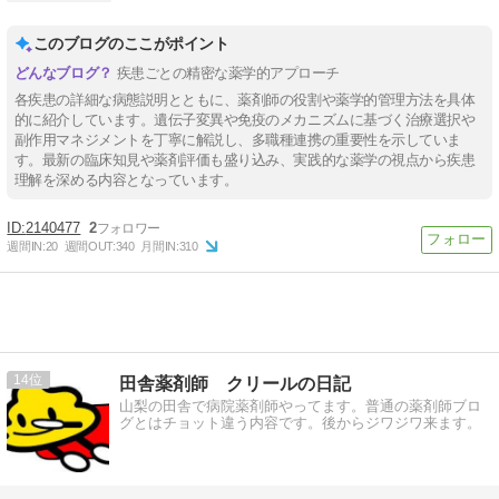
このブログのここがポイント
疾患ごとの精密な薬学的アプローチ
各疾患の詳細な病態説明とともに、薬剤師の役割や薬学的管理方法を具体
的に紹介しています。遺伝子変異や免疫のメカニズムに基づく治療選択や
副作用マネジメントを丁寧に解説し、多職種連携の重要性を示していま
す。最新の臨床知見や薬剤評価も盛り込み、実践的な薬学の視点から疾患
理解を深める内容となっています。
2140477
2
週間IN:
20
週間OUT:
340
月間IN:
310
14
田舎薬剤師 クリールの日記
山梨の田舎で病院薬剤師やってます。普通の薬剤師ブロ
グとはチョット違う内容です。後からジワジワ来ます。