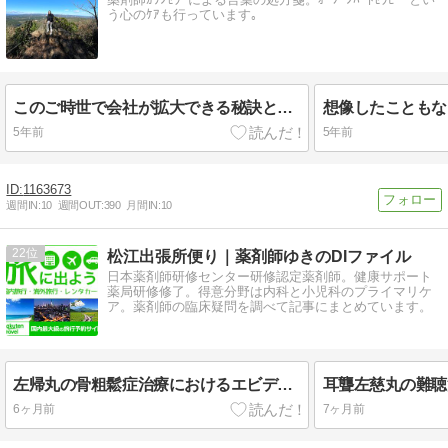
う心のｹｱも行っています｡
このご時世で会社が拡大できる秘訣と理由は何だと思われますか？
5年前
5年前
1163673
週間IN:
10
週間OUT:
390
月間IN:
10
22
松江出張所便り｜薬剤師ゆきのDIファイル
日本薬剤師研修センター研修認定薬剤師。健康サポート
薬局研修修了。得意分野は内科と小児科のプライマリケ
ア。薬剤師の臨床疑問を調べて記事にまとめています。
左帰丸の骨粗鬆症治療におけるエビデンス：基礎研究と臨床研究の現状
6ヶ月前
7ヶ月前