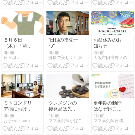
剤師が教える
胃腸を守る夏
の養生法
８月６日
”日銀の指先一
お盆休みのお
（木）「蒸し
つ”
知らせ
暑さで眠気の
3日前
3日前
3日前
日々坦々
健康で美しく生涯現役ブログ
大阪市阿倍野区の漢方薬舗 長春堂ブログ
一日。それで
も無理せず過
ごし、検診前
の体調管理を
優先」
ミトコンドリ
クレメジンの
更年期の動悸
ア病における
後発品は先発
はなぜ起こ
薬剤師的考察
品と効果は同
る？原因・対
3日前
4日前
4日前
お手伝い.com
ママ薬剤師かばこのblog
ママ薬剤師日誌
と薬学的観点
じ？詳しく調
処法・受診の
について、
べてみまし
目安を薬剤師
「使用すべき
た！
が解説