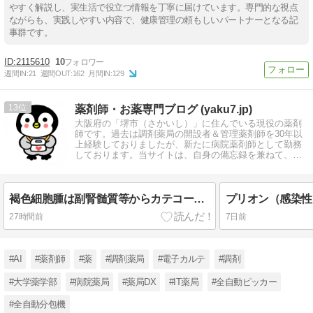
やすく解説し、実生活で役立つ情報を丁寧に届けています。専門的な視点
ながらも、実践しやすい内容で、健康管理の頼もしいパートナーとなる記
事群です。
2115610
10
週間IN:
21
週間OUT:
162
月間IN:
129
13
薬剤師・お薬専門ブログ (yaku7.jp)
大阪府の「堺市（さかいし）」に住んでいる現役の薬剤
師です。過去は調剤薬局の開設者＆管理薬剤師を30年以
上経験しておりましたが、新たに病院薬剤師として勤務
しております。当サイトは、自身の備忘録を兼ねて、記
憶を綴る個人ブログです。
褐色細胞腫は副腎髄質等からカテコールアミンが過剰分泌される腫瘍で、薬学的観点からは術前管理におけるα遮断薬の先行投与が絶対的原則です。
27時間前
7日前
#AI
#薬剤師
#薬
#調剤薬局
#電子カルテ
#調剤
#大学薬学部
#病院薬局
#薬局DX
#IT薬局
#全自動ピッカー
#全自動分包機