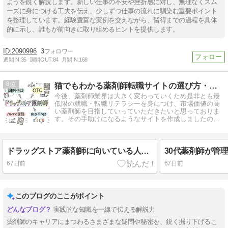
ようを鋭く解説します。新しい仕事の不安や挫折感に対し、無理なくスム
ーズに身につける工夫を伝え、少しずつ仕事の流れに馴染む重要ポイント
を整理しています。経験豊富な実例を交えながら、習得までの過程を具体
的に示し、誰もが前向きに取り組めるヒントを提供します。
2090996
3
週間IN:
35
週間OUT:
84
月間IN:
168
8
猫でもわかる薬剤師転職サイトの選び方・考え方
今後、薬剤師業界は大きく変わっていくため是非とも最
低限の就職・転職リテラシーを身につけ、市場価値の高
い薬剤師を目指していっていただきたいと思っておりま
す。その手助けになるようなサイトを作成しましたので
ご活用ください。
ドラッグストア薬剤師に向いている人・向いていない人｜OTC・調剤併設・ノルマの実態
67日前
67日前
このブログのここがポイント
実践的な知識を一線で伝える解説力
薬剤師のキャリアにまつわるさまざまな疑問や秘密を、鋭く掘り下げるこ