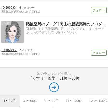
1885334
4
週間IN:
10
週間OUT:
10
月間IN:
10
30
肥後薬局のブログ | 岡山の肥後薬局のブログです
岡山県にある肥後薬局の新しいブログです。リニューア
ルしたのでぜひお立ち寄りください。
1824956
2
週間IN:
10
週間OUT:
10
月間IN:
10
次のランキングを表示
「くすり・薬学」
31位〜60位
1〜30位
31〜60位
61〜90位
91〜120位
121〜150位