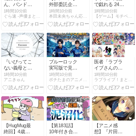
ん、バンドリ
外部委託企業
で戯れる 24匹
で早くも大人
「せめて売れ
目
1時間10分前
1時間10分前
1時間10分前
ぐら速 -声優まとめ速報-
本田未央ちゃん応援まとめ速報
【ゲーム】モチベーション維持日記【アニメ】
気ｗｗｗｗ
るキャラとコ
ラボするか」
声無しマイオ
ナP「自分が
シンデレラガ
ールズを追わ
なかったのは
特定のキャラ
『いびってこ
ブルーロック
医者「ラブラ
クターばかり
ない義母と義
実写版で見た
イブさんの容
贔屓するか
姉』のくじら
い神尾楓珠×
態は？」看護
1時間10分前
1時間10分前
1時間10分前
ら」
アニきゅん
ポチたまのアニメモリー
ラブライブ！まとめちゃんねる！！
とは誰？人物
小芝風花を考
師「ひとまず
像と役割を整
察
落ち着いてま
理
す」
【HugMug最
【第183話】
【アニメ感
終回】4歳、
10年付き合っ
想】『片田舎