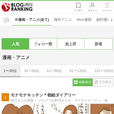
リーダー
ログイン
メニュー
※漫画・アニメ(全て)
海外アニメ
Web漫画
創作漫画
人気
フォロー数
急上昇
新着
漫画・アニメ
1〜30位
31〜60位
61〜90位
91〜120位
121〜150位
画像表示
文字表示
モナモナキッチン＊朝絵ダイアリー
1
毎日まんが更新！ ブログでお料理まんが「モナモナキッチン」毎日更新中〜♪ イラストとかまんがを描いてるのが好き（＊＾ｖ＾＊