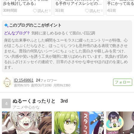
歩を検討してみる』
る手作りアイスレシピの挑
手にかって出
戦』
30時間前
3日前
4日前
このブログのここがポイント
気軽に楽しめるゆるくて面白い日記調
身近な出来事やふとした瞬間をユーモラスに綴ったエントリーが特徴。心
がほころぶくだらなさと、ほっこりしつつも意外性のある表現で飽きさせ
ません。普段の何気ないシーンにちょっとした面白さや親しみを見つけ、
つい共感や笑いを誘う工夫が随所に散りばめられています。気負わず読め
るおふざけエッセイの連続で、日常のささやかな幸せやほのぼのを楽しめ
ます。
1549861
24
週間IN:
570
週間OUT:
1090
月間IN:
2360
ぬるーくまったりと 3rd
4
アニメ中心かな