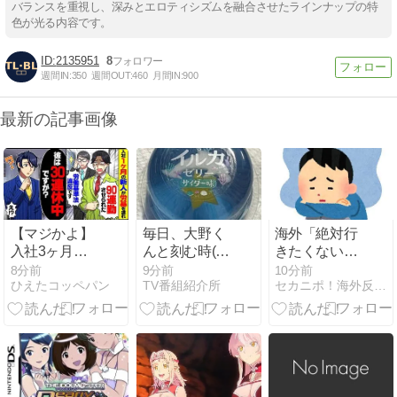
バランスを重視し、深みとエロティシズムを融合させたラインナップの特
色が光る内容です。
2135951
8
週間IN:
350
週間OUT:
460
月間IN:
900
最新の記事画像
【マジかよ】
毎日、大野く
海外「絶対行
入社3ヶ月の
んと刻む時(〃
きたくない国
新人が労基を
▽〃)はや19
は？」かなり
8分前
9分前
10分前
ひえたコッペパン
TV番組紹介所
セカニポ！海外反応の解説とまとめ
連れて来て
日・・・まだ
の割合であの
「90連勤させ
19日？しあわ
国を挙げられ
られました」
せ増幅中～♪
る結果に【海
「労働基準法
外の反応】
違反です」→
俺「彼は30連
休中です