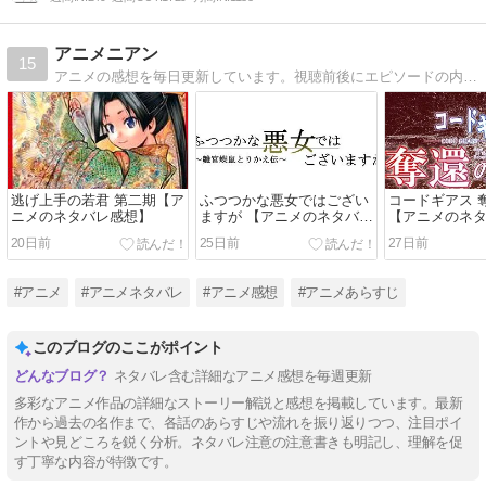
アニメニアン
15
アニメの感想を毎日更新しています。視聴前後にエピソードの内容を確認したい人、あらすじを知りたい人、見逃した人向けの内容になっています。
逃げ上手の若君 第二期【ア
ふつつかな悪女ではござい
コードギアス 
ニメのネタバレ感想】
ますが 【アニメのネタバレ
【アニメのネ
感想】
20日前
25日前
27日前
#アニメ
#アニメネタバレ
#アニメ感想
#アニメあらすじ
このブログのここがポイント
ネタバレ含む詳細なアニメ感想を毎週更新
多彩なアニメ作品の詳細なストーリー解説と感想を掲載しています。最新
作から過去の名作まで、各話のあらすじや流れを振り返りつつ、注目ポイ
ントや見どころを鋭く分析。ネタバレ注意の注意書きも明記し、理解を促
す丁寧な内容が特徴です。