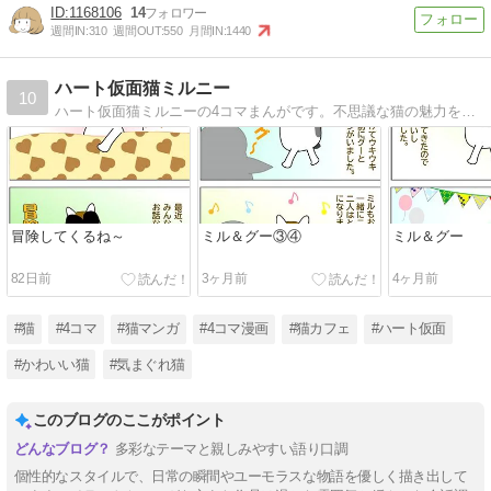
1168106
14
週間IN:
310
週間OUT:
550
月間IN:
1440
ハート仮面猫ミルニー
10
ハート仮面猫ミルニーの4コマまんがです。不思議な猫の魅力を発信していきたいと思います。
冒険してくるね～
ミル＆グー③④
ミル＆グー
82日前
3ヶ月前
4ヶ月前
#猫
#4コマ
#猫マンガ
#4コマ漫画
#猫カフェ
#ハート仮面
#かわいい猫
#気まぐれ猫
このブログのここがポイント
多彩なテーマと親しみやすい語り口調
個性的なスタイルで、日常の瞬間やユーモラスな物語を優しく描き出して