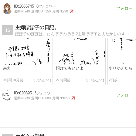
2085745
8
週間IN:
240
週間OUT:
150
月間IN:
990
主婦ぽぽ子の日記。
16
ぽぽ子のぽぽは、たんぽぽのぽぽ!?主婦ぽぽ子と夫たかしの４コマ絵日記です。
余力
預けてもいいよ
すりかえたら
3時間10分前
27時間前
2日前
620395
3
週間IN:
230
週間OUT:
680
月間IN:
1050