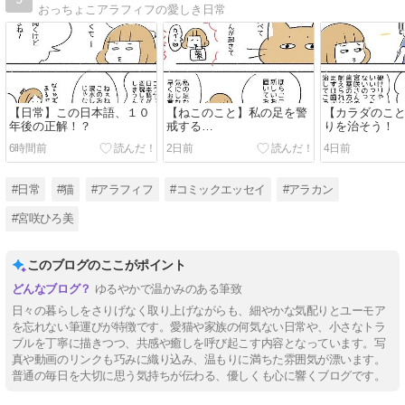
おっちょこアラフィフの愛しき日常
【日常】この日本語、１０
【ねこのこと】私の足を警
【カラダのこ
年後の正解！？
戒する…
りを治そう！
6時間前
2日前
4日前
#日常
#猫
#アラフィフ
#コミックエッセイ
#アラカン
#宮咲ひろ美
このブログのここがポイント
ゆるやかで温かみのある筆致
日々の暮らしをさりげなく取り上げながらも、細やかな気配りとユーモア
を忘れない筆運びが特徴です。愛猫や家族の何気ない日常や、小さなトラ
ブルを丁寧に描きつつ、共感や癒しを呼び起こす内容となっています。写
真や動画のリンクも巧みに織り込み、温もりに満ちた雰囲気が漂います。
普通の毎日を大切に思う気持ちが伝わる、優しくも心に響くブログです。