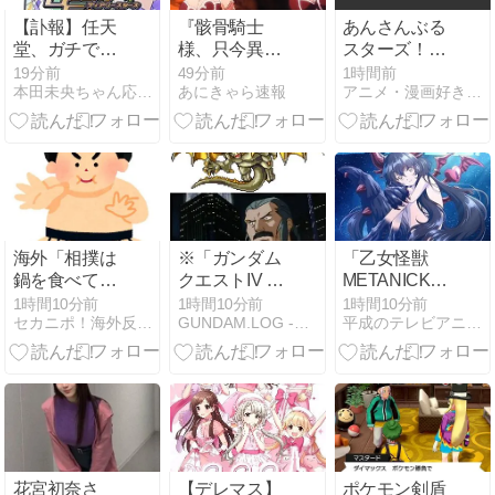
が?」
【訃報】任天
『骸骨騎士
あんさんぶる
堂、ガチで終
様、只今異世
スターズ！！
わる…世界中
界へお出掛け
P.A.shots!!
19分前
49分前
1時間前
本田未央ちゃん応援まとめ速報
あにきゃら速報
アニメ・漫画好きのためのオススメグッズ紹介サイト！
でゲーム機が
中Ⅱ』 第5話
Vol.7
売れなくなっ
リーザの里に
てしまった模
潜む死の穢れ
様
海外「相撲は
※「ガンダム
「乙女怪獣
鍋を食べてる
クエストIV 導
METANICK
だけ」←「何
かれし者た
[MP3]」（『乙
1時間10分前
1時間10分前
1時間10分前
セカニポ！海外反応の解説とまとめ
GUNDAM.LOG -ガンダム2chまとめブログ-
平成のテレビアニメ＆令和のテレビアニメ
もわかってな
ち」にありそ
女怪獣キャラ
い」元大関・
うなこと
メリゼ』オー
貴景勝の激変
プニングテー
ビフォーアフ
マ）
ターが海外掲
示板で話題に
花宮初奈さ
【デレマス】
ポケモン剣盾