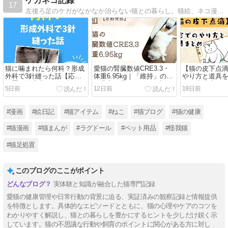
ケガネコ記録
17
左後ろ足のケガがなかなか治らない猫との暮らし。猫絵、ネコ漫画、ネコ情報をちまちまと投稿しています(*^^*)
猫に噛まれたら何科？形成
愛猫の腎臓数値CRE3.3・
【猫の皮下点
外科で3針縫った話【応急
体重6.95kg｜「維持」の裏
やり方と道具
処置・治療費・その後の経
で背中が骨ばってきた話
た｜点滴中は
5日前
12日前
19日前
過】
【定期受診】
った瞬間に豹
画あり】
#漫画
#絵日記
#猫アイテム
#ねこ
#猫ブログ
#猫の健康
#猫漫画
#猫まんが
#ラグドール
#ペット用品
#怪我猫
#猫足処置
このブログのここがポイント
実体験と知識が融合した猫専門記録
愛猫の健康管理や日常行動の背景に迫る、実証済みの観察記録と情報提供
を特徴とします。具体的なエピソードとともに、猫の心理やケアのコツを
わかりやすく解説し、猫との暮らしを豊かにするヒントを少しだけ鋭く示
しています。猫の不思議な行動や飼育のポイントに関心がある方に対し