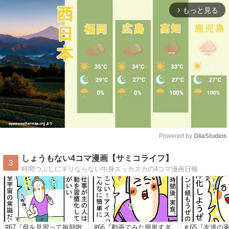
もっと見る
arrow_forward_ios
Powered by 
GliaStudios
Mute
しょうもない4コマ漫画【サミコライフ】
3
時間つぶしにギリならない中身スッカスカの4コマ漫画日報
#67『母を見習って毎朝散
#66『動画でみた簡単すぎ
＃65『友達の