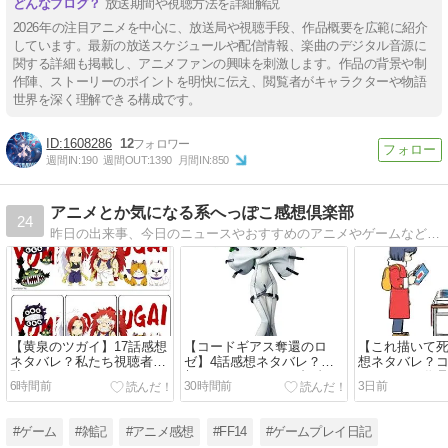
放送期間や視聴方法を詳細解説
2026年の注目アニメを中心に、放送局や視聴手段、作品概要を広範に紹介
しています。最新の放送スケジュールや配信情報、楽曲のデジタル音源に
関する詳細も掲載し、アニメファンの興味を刺激します。作品の背景や制
作陣、ストーリーのポイントを明快に伝え、閲覧者がキャラクターや物語
世界を深く理解できる構成です。
1608286
12
週間IN:
190
週間OUT:
1390
月間IN:
850
アニメとか気になる系へっぽこ感想倶楽部
24
昨日の出来事、今日のニュースやおすすめのアニメやゲームなどの面白い？つまらない？感想を中心にしただらだらブログです
【黄泉のツガイ】17話感想
【コードギアス奪還のロ
【これ描いて死
ネタバレ？私たち視聴者は
ゼ】4話感想ネタバレ？感
想ネタバレ？
騙された！
想がない。あるのは疑念だ
オリジナル作
6時間前
30時間前
3日前
け。
#ゲーム
#雑記
#アニメ感想
#FF14
#ゲームプレイ日記