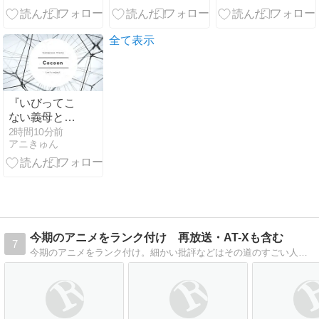
ｗｗｗ」旧約
号が全国的に
投票を集計し
聖書の再現を
入手困難に
た完全版！
しようとした
全て表示
牧師の結末が
話題に【海外
の反応】
『いびってこ
ない義母と義
姉』3話で関
2時間10分前
アニきゅん
係に変化？物
語の注目点を
解説
今期のアニメをランク付け 再放送・AT-Xも含む
7
今期のアニメをランク付け。細かい批評などはその道のすごい人におまかせして、このブログは、視聴継続等の目安にしていただければよろしいかと。あくまでも個人的な感想ですので、ご参考までに(^^)