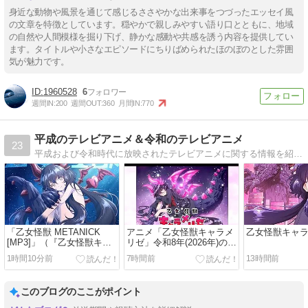
身近な動物や風景を通じて感じるささやかな出来事をつづったエッセイ風
の文章を特徴としています。穏やかで親しみやすい語り口とともに、地域
の自然や人間模様を掘り下げ、静かな感動や共感を誘う内容を提供してい
ます。タイトルや小さなエピソードにちりばめられたほのぼのとした雰囲
気が魅力です。
1960528
6
週間IN:
200
週間OUT:
360
月間IN:
770
平成のテレビアニメ＆令和のテレビアニメ
23
平成および令和時代に放映されたテレビアニメに関する情報を紹介していくブログです。
「乙女怪獣 METANICK
アニメ「乙女怪獣キャラメ
乙女怪獣キャ
[MP3]」（『乙女怪獣キャ
リゼ」令和8年(2026年)の動
ラメリゼ』オープニングテ
画をAmazon Prime Video
1時間10分前
7時間前
13時間前
ーマ）
で視聴する
このブログのここがポイント