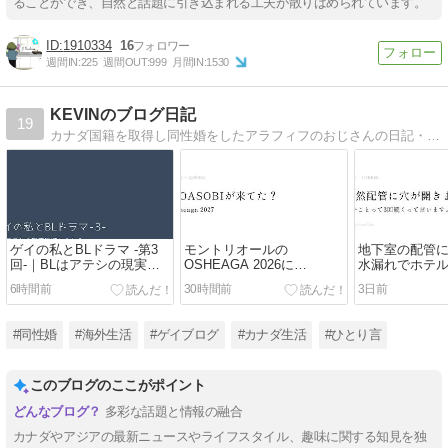
ることができ、自然と話題に引き込まれる工夫が散りばめられています。
1910334
16
週間IN:
225
週間OUT:
999
月間IN:
1530
KEVINのブログ日記
19
カナダ国籍を取得し同性婚をしたアラフィフのおじさんの日記・備忘録です。
ゲイの私とBLドラマ -第3
モントリオールの
地下室の配管
回-｜BLはアテシの現実逃
OSHEAGA 2026に
水漏れでホテ
避なのか
YOASOBIが来てた！行け
ました・・・
6時間前
30時間前
3日前
ばよかったかも
#同性婚
#海外生活
#ゲイブログ
#カナダ生活
#ひとり言
このブログのここがポイント
多彩な話題と情報の融合
カナダやアジアの最新ニュースやライフスタイル、趣味に関する知見を独