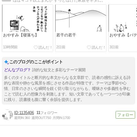
ほぼ４コマ以上まんが すっとぼけた家族をネタに。
おやすみ【寝落ち】
若干の若干
おやすみ【バ
13時間前
2日前
3日前
このブログのここがポイント
詩的な短文と多彩なテーマ展開
多くのタイトルと断片的な本文からなる文章群で、読者の感性に訴える詩
的な表現や静かな風景を感じさせる作品が特徴です。テーマは季節や心
情、日常のささいな瞬間を鋭く切り取りながらも、曖昧さや多義性を孕む
ことで読む人の想像力を刺激します。短い文章であっても一つ一つが印象
に残り、読書後も腹に響く余韻を提供します。
1135406
11
週間IN:
360
週間OUT:
750
月間IN:
1700