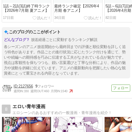
1話～2話(3話)終了時ランク
最終ランク確定【2026年4
5話～6話(7話
【2026年7月期 夏アニメ】
月期 春アニメ】
【2026年4月
17日前
34日前
82日前
このブログのここがポイント
放送経過ごとに変動するランキング解説
各シーズンのアニメ放送開始から最終回までの評価と順位変動を詳しく追
う特色があります。作品ごとの進行状況に応じたランク付けを通じて、勢
いや続編への期待感を巧みに伝達する工夫がなされている点が魅力です。
視点は客観性を保ちつつも、鋭い言葉選びと丁寧な分析により、作品の魅
力や波動を的確に伝えています。アニメの最新動向を把握したい熱心な観
賞者にとって重宝される内容となっています。
2127656
9
週間IN:
330
週間OUT:
460
月間IN:
1540
エロい青年漫画
8
エロシーンのあるおすすめの一般漫画・青年漫画を紹介！