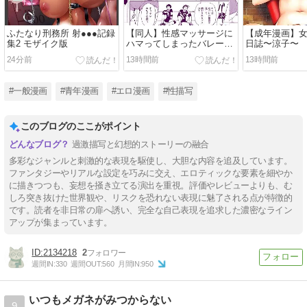
ふたなり刑務所 射●●●記録
【同人】性感マッサージに
【成年漫画】
集2 モザイク版
ハマってしまったバレー部
日誌〜涼子〜
女子の話〜中編〜(かみか
24分前
13時間前
13時間前
堂)
#一般漫画
#青年漫画
#エロ漫画
#性描写
このブログのここがポイント
過激描写と幻想的ストーリーの融合
多彩なジャンルと刺激的な表現を駆使し、大胆な内容を追及しています。
ファンタジーやリアルな設定を巧みに交え、エロティックな要素を細やか
に描きつつも、妄想を掻き立てる演出を重視。評価やレビューよりも、む
しろ突き抜けた世界観や、リスクを恐れない表現に魅了される点が特徴的
です。読者を非日常の扉へ誘い、完全な自己表現を追求した濃密なライン
アップが集まっています。
2134218
2
週間IN:
330
週間OUT:
560
月間IN:
950
いつもメガネがみつからない
9