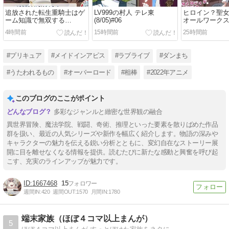
追放された転生重騎士はゲ
LV999の村人 テレ東
ヒロイン？聖
ーム知識で無双する
(8/05)#06
オールワーク
TBS(8/06)#06
(誇)! TokyoMX(
4時間前
15時間前
25時間前
#プリキュア
#メイドインアビス
#ラブライブ
#ダンまち
#うたわれるもの
#オーバーロード
#相棒
#2022年アニメ
このブログのここがポイント
多彩なジャンルと緻密な世界観の融合
異世界冒険、魔法学院、戦闘、奇術、推理といった要素を散りばめた作品
群を扱い、最近の人気シリーズや新作を幅広く紹介します。物語の深みや
キャラクターの魅力を伝える鋭い分析とともに、変幻自在なストーリー展
開に目を離せなくなる情報を提供。読むたびに新たな感動と興奮を呼び起
こす、充実のラインアップが魅力です。
1667468
15
週間IN:
420
週間OUT:
1570
月間IN:
1780
端末家族（ほぼ４コマ以上まんが）
5