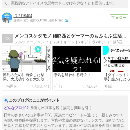
て、実践的なアドバイスや思考のきっかけを少なくとも提供します。
2119404
週間IN:
226
週間OUT:
96
月間IN:
996
メンコスケダモノ (猫3匹とゲーマーのもふもふ生活漫画絵日…
18
ノルウェージャンフォレストキャットxキジトラxキジ白 猫3匹とゲーマーのもふもふ生活漫画絵日記「メンコスケダモノ」 3匹の愛猫との日常から、飼い主の思い出話まで。毎日更新中
節約のために自炊した結
浮気を疑われる時２１
【ダイエット
果、大成功すると大失敗し
事】誰かにと
ちゃう話
イエット情報
13時間前
2日前
3日前
てはまるとは
このブログのここがポイント
身近な出来事を鋭く描写し興味を引く
日常のささいな出来事や DIY、家族のエピソードを通じて、親しみやすく
も鋭い観察眼を披露します。写真や文章の絶妙なバランスで、読むたびに
発見と共感を促す内容となっています。趣味や生活の裏側を面白く垣間見