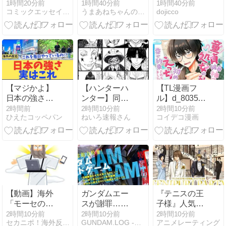
自転車デビュ
た結婚前提彼
のおっさん、
1時間20分前
1時間40分前
1時間40分前
コミックエッセイ365
うまあねちゃんのまけまけ日記
dojicco
ー
氏とカップル
剣聖になるII』
起業して泥沼
第5話 つまら
化したはなし
ない？面白
い？海外の反
応は？【ネタ
バレあり】ベ
リルの師とし
ての覚悟、圧
【マジかよ】
【ハンターハ
【TL漫画フ
巻の雄叫び、
日本の強さ、
ンター】同じ
ル】d_803543
そして極限ま
実はこれ。外
部屋に1時間
| 童貞彼氏柚乃
2時間前
2時間10分前
2時間10分前
で磨き上げら
ひえたコッペパン
ねいろ速報さん
コイデコ漫画
国人が“日
閉じ込められ
くんと処女の
れたアクショ
常”を見て衝撃
るなら？
私初めてえっ
ン作画が見事
を受けた理由
ちで幸せ約束
に融合した文
されちゃいま
句なしの神回
した | はにー
かもみーる(童
貞)
【動画】海外
ガンダムエー
『テニスの王
「モーセのよ
スが謝罪…人
子様』人気キ
うに海を割ろ
気カード付録
ャラランキン
2時間10分前
2時間10分前
2時間10分前
セカニポ！海外反応の解説とまとめ
GUNDAM.LOG -ガンダム2chまとめブログ-
アニメレーティング
うとした牧師
で2026年9月
グ！歴代人気