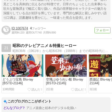
見どころを具体的に伝えるのが特徴です。日常のちょっとした出来事から
壮大な冒険譚まで幅広く取り扱い、作品の世界観やキャラクターの魅力を
深掘りしている点が好評を博しています。専門的な解説と親しみやすい語
り口调は、読書趣味を豊かにし、一味違った視点を提供します。
1007674
4
週間IN:
220
週間OUT:
740
月間IN:
890
昭和のテレビアニメ＆特撮ヒーロー
21
昭和36年（1961年）から昭和63年（1988年）までの昭和時代にレギュラー放送された全570番組のテレビアニメ番組情報を掲載したブログ。
どうぶつ宝島 Blu-ray
空飛ぶゆうれい船 Blu-ray
西遊記 Blu-ray 
[BSTD-21146]
[BSTD-21145]
21144]
13時間前
2日前
3日前
このブログのここがポイント
アニメ楽曲と絵本のデジタル化揃い