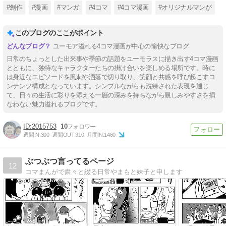
#創作
#漫画
#マンガ
#4コマ
#4コマ漫画
#オリジナルマンが
このブログのここがポイント
ユーモア溢れる4コマ漫画が中心の愉快なブログ
日常のちょっとした出来事や季節の話題をユーモラスに描き出す4コマ漫画
とともに、独特なキャラクターたちの掛け合いを楽しめる場所です。時に
は身近なエピソードを風刺や洒落で切り取り、笑顔と共感を呼び起こすコ
ンテンツ構成となっています。シンプルながらも洗練された表現を通じ
て、日々の生活に彩りを添える一層の深みを持ちながら親しみやすさを損
なわない魅力溢れるブログです。
2015753
10
週間IN:
300
週間OUT:
310
月間IN:
1460
ぶつぶつ言ってるページ
12
コマまんがで粛々と綴る日常やまもと妹子と申します