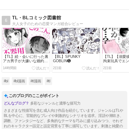
TL・BLコミック図書館
6
大人女子のための恋愛マンガ総合レビュー
【TL】続・会いに行った裏
【BL】SPUNKY
【TL】【溺愛
アカ男子が大嫌いな婚約者
GOBLIN❺
拘束玩具でエ
で詰んだ。
吹】助けて！
14時間前
2日前
2日前
ん！！ ~一人
ーしてたら取
んです…~
#bl
#bl漫画
#tl漫画
#tl
このブログのここがポイント
多彩なジャンルと濃厚な描写力
さまざまな性描写を含む成人向け作品を紹介しています。ジャンルはTLや
BLを中心に、官能的なプレイや刺激的なシナリオを追求。淫語や潮吹き、
調教、ファンタジーなど、多角的なテーマを巧みに盛り込みつつ、それぞ
れのキャラクター設定と設定背景を丁寧に描写しています。刺激と純愛の