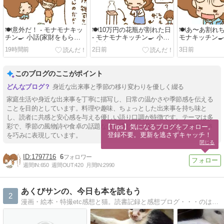
🍽️意外だ！ - モナモナキッ
🍽️10万円の花瓶が割れた日
🍽️あ〜あ割れち
チン🍳 小話(家財をもら
- モナモナキッチン🍳 小話
モナキッチン🍳
お！)
(家財をもらお！)
をもらお！)
19時間前
2日前
3日前
このブログのここがポイント
身近な出来事と季節の移り変わりを優しく綴る
家庭生活や身近な出来事を丁寧に描写し、日常の温かさや季節感を伝える
ことを目的としています。料理や趣味、ちょっとした出来事を持ち味と
し、読者に共感と安心感を与える優しい語り口調が特徴です。テーマは多
彩で、季節の風物詩や食卓の話題などを通じて、暮らしの楽しさや豊かさ
【Tips】気になるブログをフォロー。

登録不要。更新を逃さずキャッチ！
を巧みに表現しています。
閉じる
1797716
6
週間IN:
650
週間OUT:
420
月間IN:
2990
あくびサンの、今日も本を読もう
2
漫画・絵本・特撮etc感想と猫。読書記録と感想ブログ・・・のはずだったのに、気付けば最近猫ばっか。