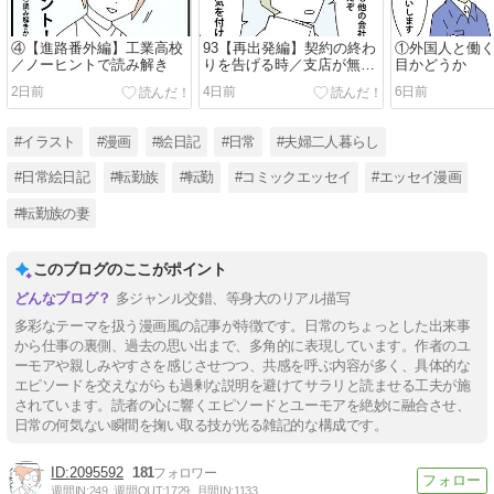
④【進路番外編】工業高校
93【再出発編】契約の終わ
①外国人と働
／ノーヒントで読み解き
りを告げる時／支店が無く
目かどうか
なる時９
2日前
4日前
6日前
#イラスト
#漫画
#絵日記
#日常
#夫婦二人暮らし
#日常絵日記
#転勤族
#転勤
#コミックエッセイ
#エッセイ漫画
#転勤族の妻
このブログのここがポイント
多ジャンル交錯、等身大のリアル描写
多彩なテーマを扱う漫画風の記事が特徴です。日常のちょっとした出来事
から仕事の裏側、過去の思い出まで、多角的に表現しています。作者のユ
ーモアや親しみやすさを感じさせつつ、共感を呼ぶ内容が多く、具体的な
エピソードを交えながらも過剰な説明を避けてサラリと読ませる工夫が施
されています。読者の心に響くエピソードとユーモアを絶妙に融合させ、
日常の何気ない瞬間を掬い取る技が光る雑記的な構成です。
2095592
181
週間IN:
249
週間OUT:
1729
月間IN:
1133