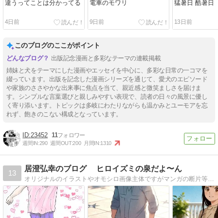
違うってことは分かってる
電車のモワリ
猛暑日 酷暑日
4日前
9日前
13日前
このブログのここがポイント
出版記念漫画と多彩なテーマの連載掲載
姉妹と犬をテーマにした漫画やエッセイを中心に、多彩な日常の一コマを
綴っています。出版を記念した漫画シリーズを通じて、愛犬のエピソード
や家族のささやかな出来事に焦点を当て、親近感と微笑ましさを届けま
す。シンプルな言葉選びと親しみやすい表現で、読者の日々の風景に優し
く寄り添います。トピックは多岐にわたりながらも温かみとユーモアを忘
れず、飽きのこない構成となっています。
23452
11
週間IN:
290
週間OUT:
200
月間IN:
1310
居澄弘幸のブログ ヒロイズミの泉だよ〜ん
13
オリジナルのイラストやオモシロ画像主体ですがマンガの断片等も少し載せています。