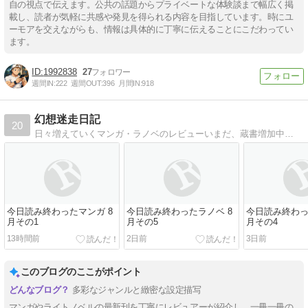
自の視点で伝えます。公共の話題からプライベートな体験談まで幅広く掲
載し、読者が気軽に共感や発見を得られる内容を目指しています。時にユ
ーモアを交えながらも、情報は具体的に丁寧に伝えることにこだわってい
ます。
1992838
27
週間IN:
222
週間OUT:
396
月間IN:
918
幻想迷走日記
20
日々増えていくマンガ・ラノベのレビューいまだ、蔵書増加中…
今日読み終わったマンガ 8
今日読み終わったラノベ 8
今日読み終わっ
月その1
月その5
月その4
13時間前
2日前
3日前
このブログのここがポイント
多彩なジャンルと緻密な設定描写
マンガやライトノベルの最新刊を丁寧にレビュアーが紹介し、一冊一冊の