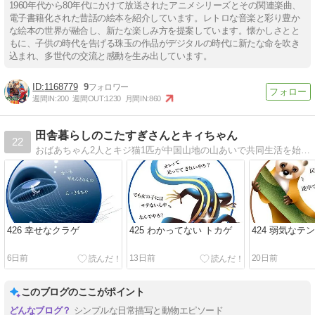
1960年代から80年代にかけて放送されたアニメシリーズとその関連楽曲、
電子書籍化された昔話の絵本を紹介しています。レトロな音楽と彩り豊か
な絵本の世界が融合し、新たな楽しみ方を提案しています。懐かしさとと
もに、子供の時代を告げる珠玉の作品がデジタルの時代に新たな命を吹き
込まれ、多世代の交流と感動を生み出しています。
1168779
9
週間IN:
200
週間OUT:
1230
月間IN:
860
田舎暮らしのこたすぎさんとキィちゃん
22
おばあちゃん2人とキジ猫1匹が中国山地の山あいで共同生活を始めました。 山の動物たち、清流、四季の移ろい…。不慣れも不便も楽しみながらの日々を淡々とつづります。
426 幸せなクラゲ
425 わかってない トカゲ
424 弱気なテン
6日前
13日前
20日前
このブログのここがポイント
シンプルな日常描写と動物エピソード