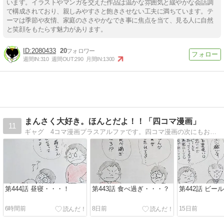
います。イラストやマンガを交えた作品は温かな雰囲気と緩やかな会話調
で構成されており、親しみやすさと飽きさせない工夫に満ちています。テ
ーマは季節や友情、家庭のささやかなでき事に焦点を当て、見る人に自然
と笑顔をもたらす魅力があります。
2080433
20
週間IN:
310
週間OUT:
290
月間IN:
1300
まんさく大好き。ほんとだよ！！「四コマ漫画」
11
ギャグ 4コマ漫画プラスアルファです。四コマ漫画の次にもお笑いが・・・！ 暇つぶしに見てください！
第444話 昼寝・・・！
第443話 食べ過ぎ・・・？
第442話 ビー
6時間前
8日前
15日前