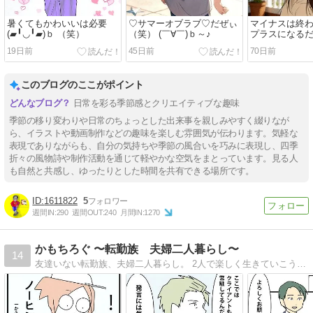
暑くてもかわいいは必要
♡サマーオブラブ♡だぜぃ
マイナスは終
(▰╹◡╹▰)ｂ （笑）
（笑） (￣∀￣)ｂ～♪
プラスになる
♪(￣∀￣)ｂ
19日前
45日前
70日前
このブログのここがポイント
日常を彩る季節感とクリエイティブな趣味
季節の移り変わりや日常のちょっとした出来事を親しみやすく綴りなが
ら、イラストや動画制作などの趣味を楽しむ雰囲気が伝わります。気軽な
表現でありながらも、自分の気持ちや季節の風合いを巧みに表現し、四季
折々の風物詩や制作活動を通じて軽やかな空気をまとっています。見る人
も自然と共感し、ゆったりとした時間を共有できる場所です。
1611822
5
週間IN:
290
週間OUT:
240
月間IN:
1270
かもちろぐ 〜転勤族 夫婦二人暮らし〜
14
友達いない転勤族、夫婦二人暮らし。 2人で楽しく生きていこうと決めました。 日常の事など。