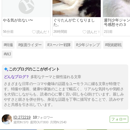
やる気が出ない〜
ぐりたんが亡くなりまし
週刊少年ジャンプ
た。
号感想その３
56分前
26時間前
2日前
#特撮
#仮面ライダー
#スーパー戦隊
#少年ジャンプ
#呪術廻戦
#WJ
このブログのここがポイント
多彩なテーマと個性溢れる文章
さまざまな日常の一コマや趣味の話題をユーモラスに綴る文章が特徴で
す。特撮や漫画、健康や家族のことまで幅広く、リアルな気持ちや気軽さ
を大切にしながらも、読者の心に響く言い回しを心掛けています。親しみ
やすさと鋭さを併せ持ち、身近な話題を丁寧に描写することで、読みやす
さと共感を引き出しています。
272219
10
週間IN:
570
週間OUT:
800
月間IN:
2540