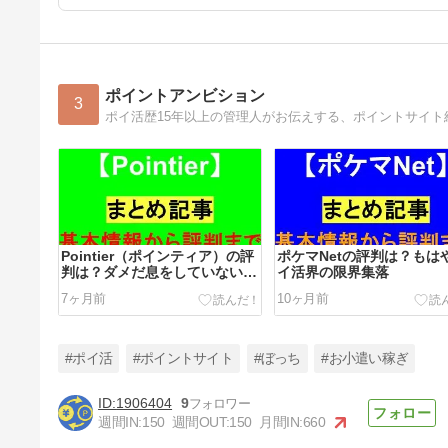
ポイントアンビション
3
ポイ活歴15年以上の管理人がお伝えする、ポイントサイト
Pointier（ポインティア）の評
ポケマNetの評判は？もは
判は？ダメだ息をしていない…
イ活界の限界集落
7ヶ月前
10ヶ月前
#ポイ活
#ポイントサイト
#ぼっち
#お小遣い稼ぎ
1906404
9
週間IN:
150
週間OUT:
150
月間IN:
660