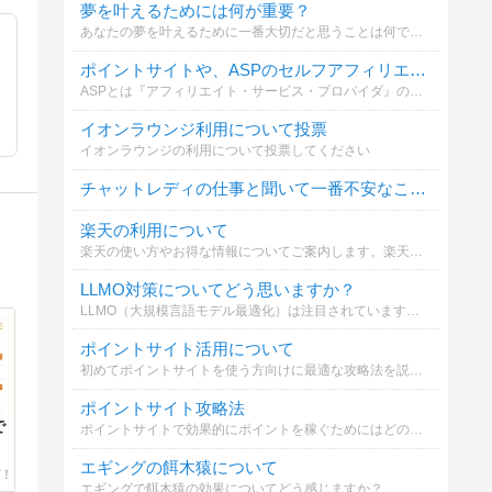
夢を叶えるためには何が重要？
あなたの夢を叶えるために一番大切だと思うことは何ですか？
ポイントサイトや、ASPのセルフアフィリエイトは利用していますか？
ASPとは『アフィリエイト・サービス・プロバイダ』のことです。バリューコマース、A8.net、リンクシェア、アクセストレード等。
イオンラウンジ利用について投票
イオンラウンジの利用について投票してください
チャットレディの仕事と聞いて一番不安なことは？
楽天の利用について
楽天の使い方やお得な情報についてご案内します。楽天市場や楽天カードを効果的に活用するポイントを知ることが大切です。
LLMO対策についてどう思いますか？
LLMO（大規模言語モデル最適化）は注目されていますが、SEOとの違いや対策についてどう考えますか？詳しく解説しています。
ポイントサイト活用について
初めてポイントサイトを使う方向けに最適な攻略法を説明します。簡単に始められるので是非参考にしてください。
ポイントサイト攻略法
で
ポイントサイトで効果的にポイントを稼ぐためにはどのような方法が必要か選んでください
エギングの餌木猿について
エギングで餌木猿の効果についてどう感じますか？