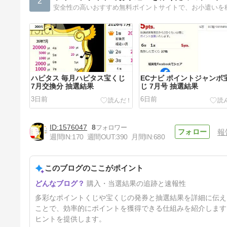
2
安全性の高いおすすめ無料ポイントサイトで、お小遣いを
ハピタス 毎月ハピタス宝くじ
ECナビ ポイントジャンボ
7月交換分 抽選結果
じ 7月号 抽選結果
3日前
6日前
1576047
8
報
週間IN:
170
週間OUT:
390
月間IN:
680
このブログのここがポイント
ハピタス 毎月ハピタス宝くじ
購入・当選結果の追跡と速報性
6月交換分 抽選結果
34日前
多彩なポイントくじや宝くじの発券と抽選結果を詳細に伝え
ことで、効率的にポイントを獲得できる仕組みを紹介します
ヒントを提供します。