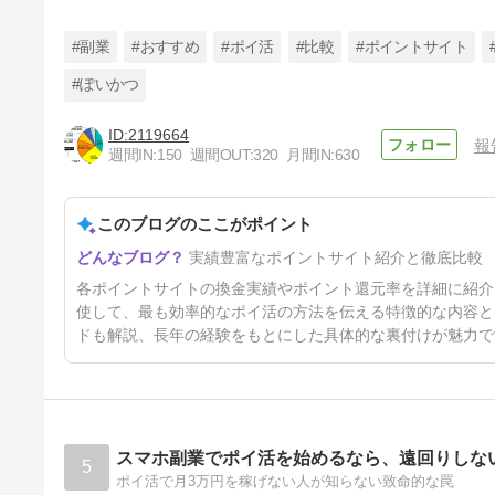
#副業
#おすすめ
#ポイ活
#比較
#ポイントサイト
#ぽいかつ
2119664
報
1,000円換金【ちょびリッチで
週間IN:
150
週間OUT:
320
月間IN:
630
ポイ活】稼げるポイント♪
36日前
このブログのここがポイント
実績豊富なポイントサイト紹介と徹底比較
各ポイントサイトの換金実績やポイント還元率を詳細に紹介
使して、最も効率的なポイ活の方法を伝える特徴的な内容と
ドも解説、長年の経験をもとにした具体的な裏付けが魅力で
スマホ副業でポイ活を始めるなら、遠回りしな
5
ポイ活で月3万円を稼げない人が知らない致命的な罠