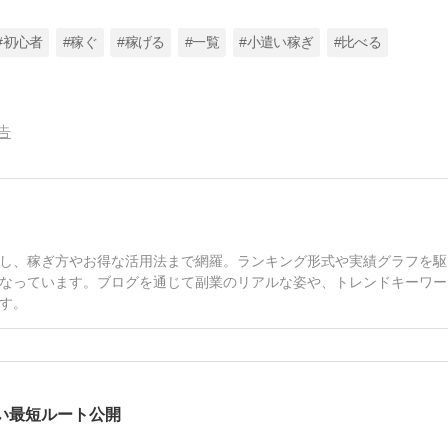
#初心者
#稼ぐ
#稼げる
#一覧
#小遣い稼ぎ
#比べる
告
し、稼ぎ方やお得な活用法まで網羅。ランキング形式や実績グラフを駆
なっています。ブログを通じて副業のリアルな姿や、トレンドキーワー
す。
い最短ルート公開