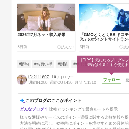
2026年7月ネット収入結果
「GMOとくとくBB ドコモ
光」のポイントサイトラン
グ｜一番お得な経由方法
3日前
3日前
【2026年8月最新】
【TIPS】気になるブログをフ
#節約
#お買い得
#副業
#ポイ活
#買い物
#フリマ
登録は不要！すぐ使えま
2111807
10
週間IN:
280
週間OUT:
430
月間IN:
1310
なんでも酒やカクヤスのポイン
トサイトランキング｜一番お得
な経由方法【2026年8月最新】
このブログのここがポイント
6日前
比較とランキングで最良ルートを提示
様々な通販やサービスのポイント獲得に関する比較情報を提
方法を明確に示し、効率的にポイントを増やすための具体的