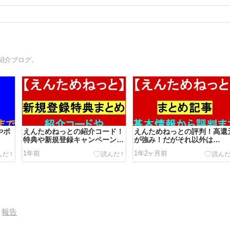
紹介ブログ。
やポ
えんためねっとの紹介コード！
えんためねっとの評判！高還
特典や新規登録キャンペーンま
が強み！だがそれ以外は…
で解説
1年前
1年2ヶ月前
報告