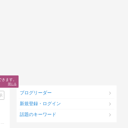
できます。
閉じる
ブログリーダー
示
新規登録・ログイン
話題のキーワード
「ポイントサイト」を案件別に紹介。一番お得な経由方法が分かります。すべての案件を集計した総合ランキングも随時更新。そして、「家族」、「音楽」、「ショッピング」、「ネット副業」をテーマにした記事もあり。